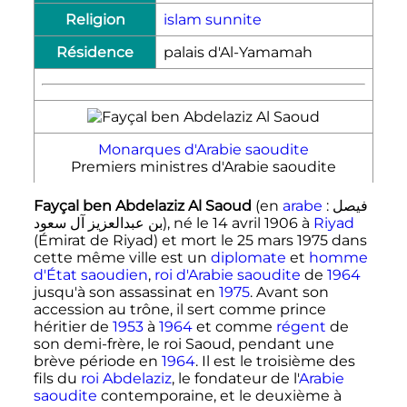
Religion
islam sunnite
Résidence
palais d'Al-Yamamah
Monarques d'Arabie saoudite
Premiers ministres d'Arabie saoudite
Fayçal ben Abdelaziz Al Saoud
(en
arabe
:
فيصل
بن عبدالعزيز آل سعود
), né le
14 avril 1906
à
Riyad
(Émirat de Riyad
) et mort le
25 mars 1975
dans
cette même ville est un
diplomate
et
homme
d'État
saoudien
,
roi d'Arabie saoudite
de
1964
jusqu'à son assassinat en
1975
. Avant son
accession au trône, il sert comme prince
héritier de
1953
à
1964
et comme
régent
de
son demi-frère, le roi Saoud, pendant une
brève période en
1964
. Il est le troisième des
fils du
roi Abdelaziz
, le fondateur de l'
Arabie
saoudite
contemporaine, et le deuxième à