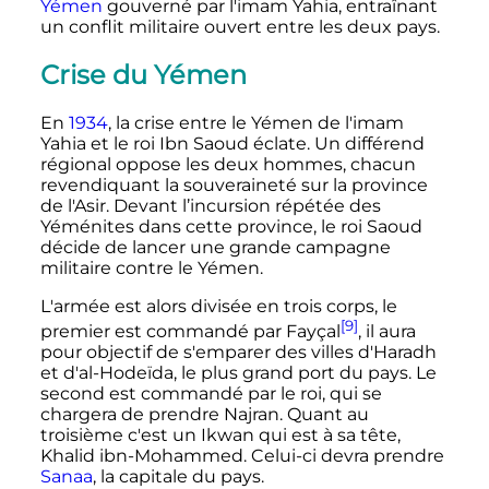
Yémen
gouverné par l'imam Yahia, entraînant
un conflit militaire ouvert entre les deux pays.
Crise du Yémen
En
1934
, la crise entre le Yémen de l'imam
Yahia et le roi Ibn Saoud éclate. Un différend
régional oppose les deux hommes, chacun
revendiquant la souveraineté sur la province
de l'Asir. Devant l’incursion répétée des
Yéménites dans cette province, le roi Saoud
décide de lancer une grande campagne
militaire contre le Yémen.
L'armée est alors divisée en trois corps, le
[9]
premier est commandé par Fayçal
, il aura
pour objectif de s'emparer des villes d'Haradh
et d'al-Hodeïda, le plus grand port du pays. Le
second est commandé par le roi, qui se
chargera de prendre Najran. Quant au
troisième c'est un Ikwan qui est à sa tête,
Khalid ibn-Mohammed. Celui-ci devra prendre
Sanaa
, la capitale du pays.