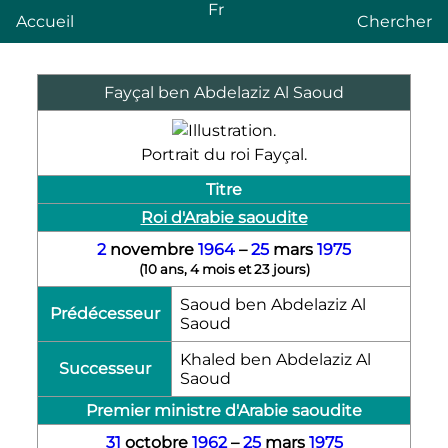
Fr
Accueil
Chercher
Fayçal ben Abdelaziz Al Saoud
Portrait du roi Fayçal.
Titre
Roi d'Arabie saoudite
2
novembre
1964
–
25
mars
1975
(
10 ans, 4 mois et 23 jours
)
Saoud ben Abdelaziz Al
Prédécesseur
Saoud
Khaled ben Abdelaziz Al
Successeur
Saoud
Premier ministre d'Arabie saoudite
31
octobre
1962
–
25
mars
1975