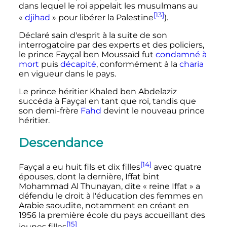
dans lequel le roi appelait les musulmans au
[13]
«
djihad
» pour libérer la Palestine
).
Déclaré sain d'esprit à la suite de son
interrogatoire par des experts et des policiers,
le prince Fayçal ben Moussaïd fut
condamné à
mort
puis
décapité
, conformément à la
charia
en vigueur dans le pays.
Le prince héritier Khaled ben Abdelaziz
succéda à Fayçal en tant que roi, tandis que
son demi-frère
Fahd
devint le nouveau prince
héritier.
Descendance
[14]
Fayçal a eu huit fils et dix filles
avec quatre
épouses, dont la dernière, Iffat bint
Mohammad Al Thunayan, dite «
reine Iffat
» a
défendu le droit à l'éducation des femmes en
Arabie saoudite, notamment en créant en
1956 la première école du pays accueillant des
[15]