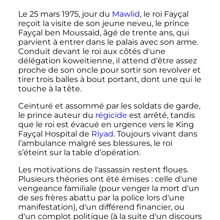
Le
25 mars 1975
, jour du
Mawlid
, le roi Fayçal
reçoit la visite de son jeune neveu, le prince
Fayçal ben Moussaïd, âgé de trente ans, qui
parvient à entrer dans le palais avec son arme.
Conduit devant le roi aux côtés d'une
délégation koweïtienne, il attend d'être assez
proche de son oncle pour sortir son revolver et
tirer trois balles à bout portant, dont une qui le
touche à la tête.
Ceinturé et assommé par les soldats de garde,
le prince auteur du
régicide
est arrêté, tandis
que le roi est évacué en urgence vers le King
Fayçal Hospital de
Riyad
. Toujours vivant dans
l’ambulance malgré ses blessures, le roi
s’éteint sur la table d’opération.
Les motivations de l'assassin restent floues.
Plusieurs théories ont été émises
: celle d'une
vengeance familiale (pour venger la mort d'un
de ses frères abattu par la police lors d'une
manifestation), d'un différend financier, ou
d'un complot politique (à la suite d'un discours