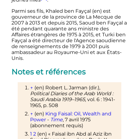
jeunes filles
.
Parmi ses fils, Khaled ben Fayçal
(en)
est
gouverneur de la province de La Mecque de
2007 à 2013 et depuis 2015, Saoud ben Fayçal a
été pendant quarante ans ministre des
Affaires étrangères de 1975 à 2015, et Turki ben
Fayçal a été directeur de l'Agence saoudienne
de renseignements de 1979 à 2001 puis
ambassadeur au Royaume-Uni et aux États-
Unis.
Notes et références
↑
(en)
Robert L. Jarman (
dir.
),
Political Diaries of the Arab World
:
Saudi Arabia 1919–1965
,
vol.
6
:
1941-
1965
,
p.
508
↑
(en)
King Faisal: Oil, Wealth and
Power
-
Time
, 7 avril 1975
(abonnement requis)
1
2
(en)
«
Faisal ibn Abd al Aziz ibn