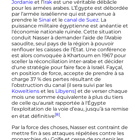
Jordanie
et l’
Irak
est une véritable débâcle
pour les armées arabes. L’Égypte est débordée
par l’armée israélienne qui est parvenue à
prendre le
Sinaï
et le
canal de Suez
. La
puissance militaire égyptienne est anéantie et
l'économie nationale ruinée. Cette situation
conduit Nasser à demander l’aide de l’Arabie
saoudite, seul pays de la région à pouvoir
renflouer les caisses de l’État. Une conférence
est alors convoquée à Khartoum en 1967 pour
sceller la réconciliation inter-arabe et décider
d'une stratégie pour faire face à Israël. Fayçal,
en position de force, accepte de prendre à sa
charge 37
% des pertes résultant de
l’obstruction du canal (il sera suivi par les
Koweïtiens
et les
Libyens
) et de verser chaque
mois une somme équivalente à plus du tiers
de celle qu'aurait rapportée à l'Égypte
l’exploitation de la voie d’eau, jusqu’à sa remise
[8]
en état définitive
.
Par la force des choses, Nasser est contraint de
mettre fin à ses attaques répétées contre les
monarchies du Golfe et cesse de soutenir les