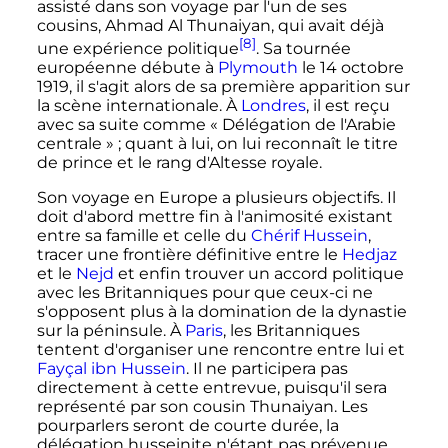
assisté dans son voyage par l'un de ses
cousins, Ahmad Al Thunaiyan, qui avait déjà
[8]
une expérience politique
. Sa tournée
européenne débute à
Plymouth
le
14 octobre
1919
, il s'agit alors de sa première apparition sur
la scène internationale. À
Londres
, il est reçu
avec sa suite comme «
Délégation de l'Arabie
centrale
»
; quant à lui, on lui reconnaît le titre
de prince et le rang d'Altesse royale.
Son voyage en Europe a plusieurs objectifs. Il
doit d'abord mettre fin à l'animosité existant
entre sa famille et celle du
Chérif Hussein
,
tracer une frontière définitive entre le
Hedjaz
et le
Nejd
et enfin trouver un accord politique
avec les Britanniques pour que ceux-ci ne
s'opposent plus à la domination de la dynastie
sur la péninsule. À
Paris
, les Britanniques
tentent d'organiser une rencontre entre lui et
Fayçal ibn Hussein
. Il ne participera pas
directement à cette entrevue, puisqu'il sera
représenté par son cousin Thunaiyan. Les
pourparlers seront de courte durée, la
délégation husseinite n'étant pas prévenue