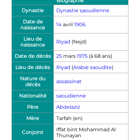
Biographie
Dynastie
Dynastie saoudienne
Date de
14
avril
1906
naissance
Lieu de
Riyad
(Nejd)
naissance
Date de décès
25
mars
1975
(à 68 ans)
Lieu de décès
Riyad
(
Arabie saoudite
)
Nature du
assassinat
décès
Nationalité
saoudienne
Père
Abdelaziz
Mère
Tarfah
(en)
Iffat bint Mohammad Al
Conjoint
Thunayan