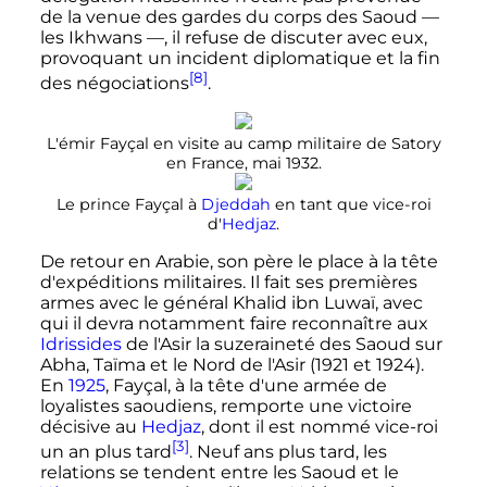
de la venue des gardes du corps des Saoud
—
les
Ikhwans
—
, il refuse de discuter avec eux,
provoquant un incident diplomatique et la fin
[8]
des négociations
.
L'émir Fayçal en visite au camp militaire de Satory
en France, mai 1932.
Le prince Fayçal à
Djeddah
en tant que vice-roi
d'
Hedjaz
.
De retour en Arabie, son père le place à la tête
d'expéditions militaires. Il fait ses premières
armes avec le général Khalid ibn Luwaï, avec
qui il devra notamment faire reconnaître aux
Idrissides
de l'Asir la suzeraineté des Saoud sur
Abha, Taïma et le Nord de l'Asir (1921 et 1924).
En
1925
, Fayçal, à la tête d'une armée de
loyalistes saoudiens, remporte une victoire
décisive au
Hedjaz
, dont il est nommé vice-roi
[3]
un an plus tard
. Neuf ans plus tard, les
relations se tendent entre les Saoud et le