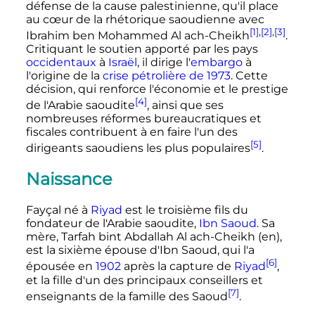
défense de la cause palestinienne, qu'il place
au cœur de la rhétorique saoudienne avec
[1]
,
[2]
,
[3]
Ibrahim ben Mohammed Al ach-Cheikh
.
Critiquant le soutien apporté par les pays
occidentaux
à
Israël
, il dirige l'
embargo
à
l'origine de la
crise pétrolière de 1973
. Cette
décision, qui renforce l'économie et le prestige
[4]
de l'Arabie saoudite
, ainsi que ses
nombreuses réformes bureaucratiques et
fiscales contribuent à en faire l'un des
[5]
dirigeants saoudiens les plus populaires
.
Naissance
Fayçal né à
Riyad
est le troisième fils du
fondateur de l'Arabie saoudite,
Ibn Saoud
. Sa
mère, Tarfah bint Abdallah Al ach-Cheikh
(en)
,
est la sixième épouse d'Ibn Saoud, qui l'a
[6]
épousée en
1902
après la capture de
Riyad
,
et la fille d'un des principaux conseillers et
[7]
enseignants de la famille des Saoud
.