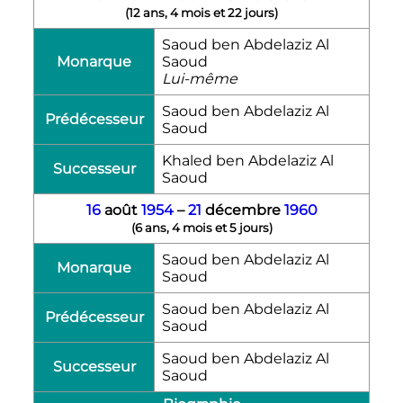
(
12 ans, 4 mois et 22 jours
)
Saoud ben Abdelaziz Al
Monarque
Saoud
Lui-même
Saoud ben Abdelaziz Al
Prédécesseur
Saoud
Khaled ben Abdelaziz Al
Successeur
Saoud
16
août
1954
–
21
décembre
1960
(
6 ans, 4 mois et 5 jours
)
Saoud ben Abdelaziz Al
Monarque
Saoud
Saoud ben Abdelaziz Al
Prédécesseur
Saoud
Saoud ben Abdelaziz Al
Successeur
Saoud