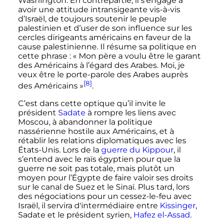
Washington. En contrepartie, il s’engage à
avoir une attitude intransigeante vis-à-vis
d’Israël, de toujours soutenir le peuple
palestinien et d’user de son influence sur les
cercles dirigeants américains en faveur de la
cause palestinienne. Il résume sa politique en
cette phrase
:
« Mon père a voulu être le garant
des Américains à l’égard des Arabes. Moi, je
veux être le porte-parole des Arabes auprès
[8]
des Américains »
.
C’est dans cette optique qu’il invite le
président
Sadate
à rompre les liens avec
Moscou, à abandonner la politique
nassérienne hostile aux Américains, et à
rétablir les relations diplomatiques avec les
États-Unis. Lors de la
guerre du Kippour
, il
s’entend avec le raïs égyptien pour que la
guerre ne soit pas totale, mais plutôt un
moyen pour l’Égypte de faire valoir ses droits
sur le canal de Suez et le Sinaï. Plus tard, lors
des négociations pour un cessez-le-feu avec
Israël, il servira d'intermédiaire entre
Kissinger
,
Sadate et le président syrien,
Hafez el-Assad
.