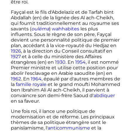
être roi.
Fayçal est le fils d'Abdelaziz et de Tarfah bint
Abdallah
(en)
de la lignée des Al ach-Cheikh,
qui fournit traditionnellement au royaume ses
savants (
ouléma
)
wahhabites
les plus
influents. Sous le règne de son père, Fayçal
devient une personnalité politique de premier
plan, accédant à la vice-royauté du Hedjaz en
1926
, à la direction du Conseil consultatif en
1927
et à celle du ministère des Affaires
étrangères
(en)
en
1930
. En
1954
, il est nommé
Premier ministre et utilise cette position pour
abolir l'esclavage en Arabie saoudite
(en)
en
1962
. En
1964
, épaulé par d'autres membres de
la
famille royale
et le grand moufti Mohammed
ben Ibrahim Ali Al ach-Cheikh, il parvient à
convaincre son demi-frère Saoud d'
abdiquer
en sa faveur.
Une fois roi, il lance une politique de
modernisation et de réforme. Les principaux
thèmes de sa politique étrangère sont le
panislamisme, l'
anticommunisme
et la