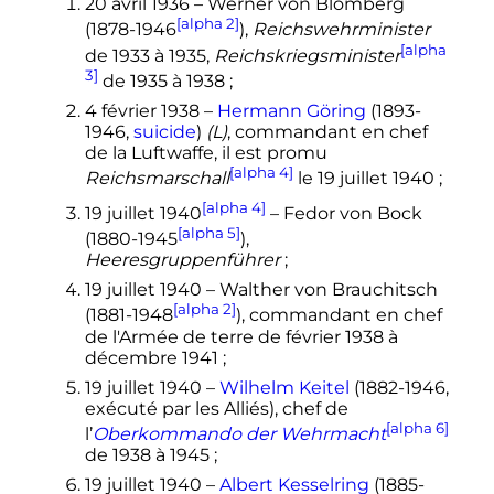
20 avril 1936
– Werner von Blomberg
[alpha 2]
(1878-1946
),
Reichswehrminister
[alpha
de 1933 à 1935,
Reichskriegsminister
3]
de 1935 à 1938
;
4 février 1938
–
Hermann Göring
(1893-
1946,
suicide
)
(L)
, commandant en chef
de la Luftwaffe, il est promu
[alpha 4]
Reichsmarschall
le
19 juillet 1940
;
[alpha 4]
19 juillet 1940
– Fedor von Bock
[alpha 5]
(1880-1945
),
Heeresgruppenführer
;
19 juillet 1940
– Walther von Brauchitsch
[alpha 2]
(1881-1948
), commandant en chef
de l'Armée de terre de
février 1938
à
décembre 1941
;
19 juillet 1940
–
Wilhelm Keitel
(1882-1946,
exécuté par les Alliés), chef de
[alpha 6]
l’
Oberkommando der Wehrmacht
de 1938 à 1945
;
19 juillet 1940
–
Albert Kesselring
(1885-