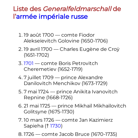
Liste des
Generalfeldmarschall
de
l’
armée impériale russe
19 août 1700
— comte Fiodor
Alekseïevitch Golovine (1650-1706)
19 avril 1700
— Charles Eugène de Croÿ
(1651-1702)
1701
— comte Boris Petrovitch
Cheremetiev (1652-1719)
7 juillet 1709
— prince Alexandre
Danilovitch Menchikov (1673-1729)
7 mai 1724
— prince Anikita Ivanovitch
Repnine (1668-1726)
21 mai 1725
— prince Mikhaïl Mikhaïlovitch
Golitsyne (1675-1730)
10 mars 1726
— comte Jan Kazimierz
Sapieha (†
1730
)
1726 — comte Jacob Bruce (1670-1735)