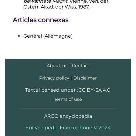
bewaffnete Macht
, Vienne, Verl. der
↑
Mort en
République
Österr. Akad. der Wiss, 1987.
démocratique allemande
après
avoir été emprisonné par les
Articles connexes
Soviétiques.
↑
En français, chef d’une armée
: il
est nommé
Generalfeldmarschall
General (Allemagne)
un jour avant d’être capturé par
l’
Armée rouge
à l'issue de la
défaite
de Stalingrad
.
↑
Mort en captivité chez les
About-us
|
Contact
Soviétiques.
Privacy policy
|
Disclaimer
Texts licensed under :
CC BY-SA 4.0
Terms of use
AREQ encyclopedia
Encyclopédie Francophone © 2024