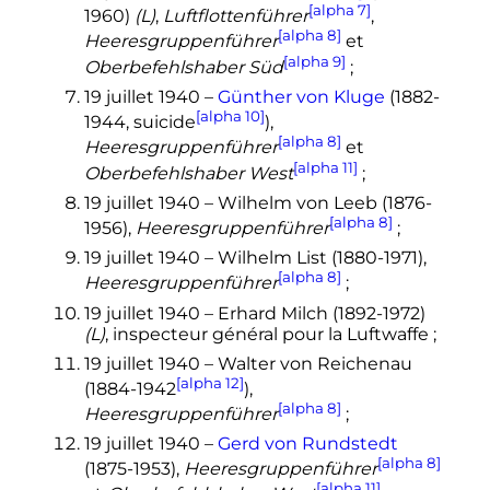
[alpha 7]
1960)
(L)
,
Luftflottenführer
,
[alpha 8]
Heeresgruppenführer
et
[alpha 9]
Oberbefehlshaber Süd
;
19 juillet 1940
–
Günther von Kluge
(1882-
[alpha 10]
1944, suicide
),
[alpha 8]
Heeresgruppenführer
et
[alpha 11]
Oberbefehlshaber West
;
19 juillet 1940
– Wilhelm von Leeb (1876-
[alpha 8]
1956),
Heeresgruppenführer
;
19 juillet 1940
– Wilhelm List (1880-1971),
[alpha 8]
Heeresgruppenführer
;
19 juillet 1940
– Erhard Milch (1892-1972)
(L)
, inspecteur général pour la Luftwaffe
;
19 juillet 1940
– Walter von Reichenau
[alpha 12]
(1884-1942
),
[alpha 8]
Heeresgruppenführer
;
19 juillet 1940
–
Gerd von Rundstedt
[alpha 8]
(1875-1953),
Heeresgruppenführer
[alpha 11]