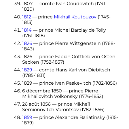
1807 — comte Ivan Goudovitch (1741-
1820)
1812
— prince
Mikhaïl Koutouzov
(1745-
1813)
1814
— prince Michel Barclay de Tolly
(1761-1818)
1826
— prince Pierre Wittgenstein (1768-
1843)
1826 — prince Fabian Gottlieb von Osten-
Sacken (1752-1837)
1829
— comte Hans Karl von Diebitsch
(1785-1831)
1829 — prince Ivan Paskevitch (1782-1856)
6 décembre 1850
— prince Pierre
Mikhaïlovitch Volkonsky (1776-1852)
26 août 1856
— prince Mikhaïl
Semionovitch Vorontsov (1782-1856)
1859
— prince Alexandre Bariatinsky (1815-
1879)