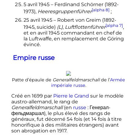
5 avril 1945
– Ferdinand Schörner (1892-
[alpha 8]
1973),
Heeresgruppenführer
;
25 avril 1945
– Robert von Greim (1892-
[alpha 7]
1945, suicide)
(L)
,
Luftflottenführer
,
et en
avril 1945
commandant en chef de
la Luftwaffe, en remplacement de Göring
évincé.
Empire russe
Patte d’épaule de
Generalfeldmarschall
de l’
Armée
impériale russe
.
Créé en 1699 par
Pierre le Grand
sur le modèle
austro-allemand, le rang de
Generalfeldmarschall
(en
russe
:
Генерал-
фельдмаршал
), le plus élevé des rangs de
généraux, fut décerné 54 fois (et 14 fois à titre
honorifique à des militaires étrangers) avant
son abrogation en 1917.