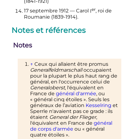
(1841-1921)
er
17 septembre 1912
—
Carol
I
, roi de
Roumanie (1839-1914).
Notes et références
Notes
↑
Ceux qui allaient être promus
Generalfeldmarschall
occupaient
pour la plupart le plus haut rang de
général, en l'occurrence celui de
Generaloberst
, l'équivalent en
France de
général d'armée
, ou
«
général cinq étoiles
». Seuls les
généraux de l’aviation
Kesselring
et
Sperrle n'avaient pas ce grade
: ils
étaient
General der Flieger
,
l'équivalent en France de
général
de corps d'armée
ou «
général
quatre étoiles
».