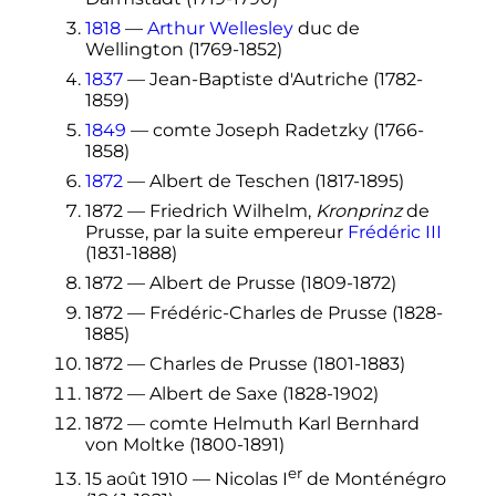
1818
—
Arthur Wellesley
duc de
Wellington (1769-1852)
1837
— Jean-Baptiste d'Autriche (1782-
1859)
1849
— comte Joseph Radetzky (1766-
1858)
1872
— Albert de Teschen (1817-1895)
1872 — Friedrich Wilhelm,
Kronprinz
de
Prusse, par la suite empereur
Frédéric
III
(1831-1888)
1872 — Albert de Prusse (1809-1872)
1872 — Frédéric-Charles de Prusse (1828-
1885)
1872 — Charles de Prusse (1801-1883)
1872 — Albert de Saxe (1828-1902)
1872 — comte Helmuth Karl Bernhard
von Moltke (1800-1891)
er
15 août 1910
—
Nicolas
I
de Monténégro