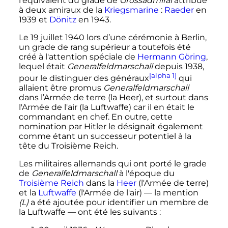
l’équivalent du grade de
Grossadmiral
attribué
à deux amiraux de la
Kriegsmarine
:
Raeder
en
1939 et
Dönitz
en 1943.
Le
19 juillet 1940
lors d’une cérémonie à Berlin,
un grade de rang supérieur a toutefois été
créé à l'attention spéciale de
Hermann Göring
,
lequel était
Generalfeldmarschall
depuis 1938,
[alpha 1]
pour le distinguer des généraux
qui
allaient être promus
Generalfeldmarschall
dans l’Armée de terre (la Heer), et surtout dans
l'Armée de l'air (la Luftwaffe) car il en était le
commandant en chef. En outre, cette
nomination par Hitler le désignait également
comme étant un successeur potentiel à la
tête du Troisième Reich.
Les militaires allemands qui ont porté le grade
de
Generalfeldmarschall
à l'époque du
Troisième Reich
dans la
Heer
(l'Armée de terre)
et la
Luftwaffe
(l'Armée de l'air)
—
la mention
(L)
a été ajoutée pour identifier un membre de
la Luftwaffe
—
ont été les suivants
: