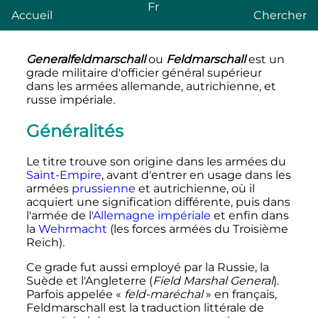
Fr
Accueil
Chercher
Generalfeldmarschall
ou
Feldmarschall
est un
grade militaire d'officier général supérieur
dans les armées allemande, autrichienne, et
russe impériale.
Généralités
Le titre trouve son origine dans les armées du
Saint-Empire
, avant d'entrer en usage dans les
armées
prussienne
et autrichienne, où il
acquiert une signification différente, puis dans
l'armée de l'
Allemagne impériale
et enfin dans
la
Wehrmacht
(les forces armées du Troisième
Reich).
Ce grade fut aussi employé par la Russie, la
Suède et l'Angleterre (
Field Marshal General
).
Parfois appelée «
feld-maréchal
» en français,
Feldmarschall
est la traduction littérale de