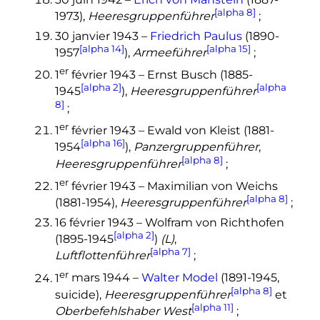
[alpha 8]
1973),
Heeresgruppenführer
;
30 janvier 1943
–
Friedrich Paulus
(1890-
[alpha 14]
[alpha 15]
1957
),
Armeeführer
;
er
1
février 1943
– Ernst Busch (1885-
[alpha 2]
[alpha
1945
),
Heeresgruppenführer
8]
;
er
1
février 1943
– Ewald von Kleist (1881-
[alpha 16]
1954
),
Panzergruppenführer
,
[alpha 8]
Heeresgruppenführer
;
er
1
février 1943
– Maximilian von Weichs
[alpha 8]
(1881-1954),
Heeresgruppenführer
;
16 février 1943
– Wolfram von Richthofen
[alpha 2]
(1895-1945
)
(L)
,
[alpha 7]
Luftflottenführer
;
er
1
mars 1944
–
Walter Model
(1891-1945,
[alpha 8]
suicide),
Heeresgruppenführer
et
[alpha 11]
Oberbefehlshaber West
;