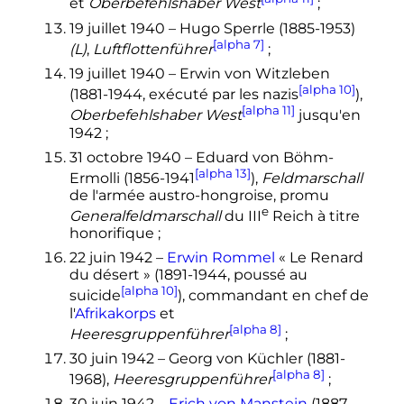
et
Oberbefehlshaber West
;
19 juillet 1940
– Hugo Sperrle (1885-1953)
[alpha 7]
(L)
,
Luftflottenführer
;
19 juillet 1940
– Erwin von Witzleben
[alpha 10]
(1881-1944, exécuté par les nazis
),
[alpha 11]
Oberbefehlshaber West
jusqu'en
1942
;
31 octobre 1940
– Eduard von Böhm-
[alpha 13]
Ermolli (1856-1941
),
Feldmarschall
de l'armée austro-hongroise, promu
e
Generalfeldmarschall
du
III
Reich
à titre
honorifique
;
22 juin 1942
–
Erwin Rommel
«
Le Renard
du désert
» (1891-1944, poussé au
[alpha 10]
suicide
), commandant en chef de
l'
Afrikakorps
et
[alpha 8]
Heeresgruppenführer
;
30 juin 1942
– Georg von Küchler (1881-
[alpha 8]
1968),
Heeresgruppenführer
;
30 juin 1942
–
Erich von Manstein
(1887-