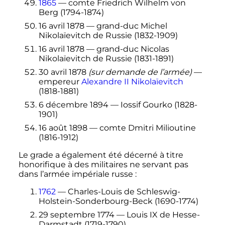
1865
— comte Friedrich Wilhelm von
Berg (1794-1874)
16 avril 1878
— grand-duc Michel
Nikolaïevitch de Russie (1832-1909)
16 avril 1878
— grand-duc Nicolas
Nikolaïevitch de Russie (1831-1891)
30 avril 1878
(sur demande de l’armée)
—
empereur
Alexandre
II
Nikolaïevitch
(1818-1881)
6 décembre 1894
— Iossif Gourko (1828-
1901)
16 août 1898
— comte Dmitri Milioutine
(1816-1912)
Le grade a également été décerné à titre
honorifique à des militaires ne servant pas
dans l’armée impériale russe
:
1762
— Charles-Louis de Schleswig-
Holstein-Sonderbourg-Beck (1690-1774)
29 septembre 1774
—
Louis
IX
de Hesse-
Darmstadt
(1719-1790)