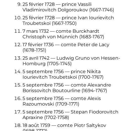
25 février 1728
— prince Vassili
Vladimirovitch Dolgoroukov (1667-1746)
25 février 1728
— prince Ivan Iourievitch
Troubetskoï (1667-1750)
7 mars 1732
— comte Burckhardt
Christoph von Münnich (1683-1767)
17 février 1736
— comte Peter de Lacy
(1678-1751)
25 avril 1742
— Ludwig Gruno von Hessen-
Homburg (1705-1745)
5 septembre 1756
— prince Nikita
Iourievitch Troubetskoï (1700-1767)
5 septembre 1756
— comte Alexandre
Borissovitch Boutourline (1694-1767)
5 septembre 1756
— comte Alexis
Razoumovski (1709-1771)
5 septembre 1756
— Stepan Fiodorovitch
Apraxine (1702-1758)
18 août 1759
— comte Piotr Saltykov
(1698-1772)