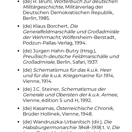
(de)
R. Brühl,
Wörterbuch zur deutschen
après avoir quitté Berlin.
Militärgeschichte
, Militärverlag der
↑
Le plus proche équivalent en
Deutschen Demokratischen Republik,
français serait «
adjoint au
Berlin, 1985.
commandant en chef des forces
(de)
Klaus Borchert,
Die
armées allemandes
», le
Generalfeldmarschälle und Großadmiräle
commandant en chef étant
Hitler
.
der Wehrmacht
, Wölfersheim-Berstadt,
1
2
3
4
En français, «
chef d’une flotte
Podzun-Pallas-Verlag, 1994.
de l'Armée de l'air
».
(de)
Jürgen Hahn-Butry (Hrsg.),
1
2
3
4
5
6
7
8
9
10
11
12
13
14
En
Preußisch-deutsche Feldmarschälle und
français, chef d’un groupe d’armées
Großadmirale
, Berlin, Safari, 1937.
de l'Armée de terre.
(de)
Schematismus für das k.u.k. Heer
↑
En français, commandant en chef
und für die k.u.k. Kriegsmarine für 1914
,
du front du Sud.
Vienne, 1914.
1
2
3
À la suite de l’
attentat contre
(de)
J.C. Steiner,
Schematismus der
Hitler du
20 juillet 1944
.
Generale und Obersten der k.u.k. Armee
,
1
2
3
4
En français, commandant en
Vienne, édition S und H, 1992.
chef du front de l’Ouest.
(de)
Kasamas,
Österreichische Chronik
,
↑
Mort des suites d'un accident de
Brüder Hollinek, Vienne, 1948.
santé sur le front de l'Est.
(de)
Wandruszka-Urbanitsch (dir.),
Die
↑
Mort naturellement à
85 ans
.
Habsburgermonarchie 1848–1918
,
t.
V
,
Die