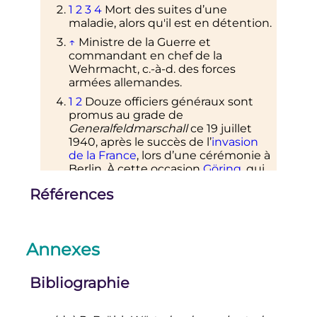
1
2
3
4
Mort des suites d’une
maladie, alors qu'il est en détention.
↑
Ministre de la Guerre et
commandant en chef de la
Wehrmacht,
c.-à-d.
des forces
armées allemandes.
1
2
Douze officiers généraux sont
promus au grade de
Generalfeldmarschall
ce
19 juillet
1940
, après le succès de l’
invasion
de la France
, lors d’une cérémonie à
Berlin. À cette occasion
Göring
, qui
a déjà ce titre depuis 1938, est
Références
quant à lui promu au grade de
Reichsmarschall
, grade qu'il a été le
seul à détenir dans l'
Allemagne
nazie
.
Annexes
↑
Dans les derniers jours du conflit,
Bock est tué dans sa voiture au
Bibliographie
cours d’une attaque aérienne, alors
qu'il tente de rejoindre le
gouvernement de Flensbourg