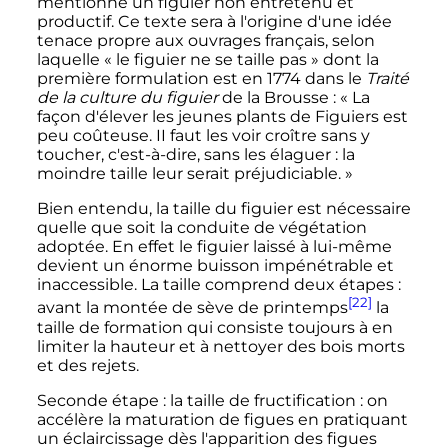
mentionne un figuier non entretenu et
productif. Ce texte sera à l'origine d'une idée
tenace propre aux ouvrages français, selon
laquelle
« le figuier ne se taille pas »
dont la
première formulation est en 1774 dans le
Traité
de la culture du figuier
de la Brousse
:
« La
façon d'élever les jeunes plants de Figuiers est
peu coûteuse. II faut les voir croître sans y
toucher, c'est-à-dire, sans les élaguer : la
moindre taille leur serait préjudiciable. »
Bien entendu, la taille du figuier est nécessaire
quelle que soit la conduite de végétation
adoptée. En effet le figuier laissé à lui-même
devient un énorme buisson impénétrable et
inaccessible. La taille comprend deux étapes
:
[22]
avant la montée de sève de printemps
la
taille de formation qui consiste toujours à en
limiter la hauteur et à nettoyer des bois morts
et des rejets.
Seconde étape
: la taille de fructification
: on
accélère la maturation de figues en pratiquant
un éclaircissage dès l'apparition des figues