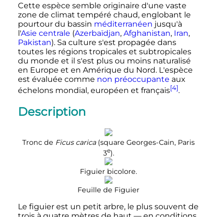
Cette espèce semble originaire d'une vaste
zone de climat tempéré chaud, englobant le
pourtour du bassin
méditerranéen
jusqu'à
l'
Asie centrale
(
Azerbaïdjan
,
Afghanistan
,
Iran
,
Pakistan
). Sa culture s'est propagée dans
toutes les régions tropicales et subtropicales
du monde et il s'est plus ou moins naturalisé
en Europe et en Amérique du Nord. L'espèce
est évaluée comme
non préoccupante
aux
[4]
échelons mondial, européen et français
.
Description
Tronc de
Ficus carica
(square Georges-Cain, Paris
e
3
).
Figuier bicolore.
Feuille de Figuier
Le figuier est un petit arbre, le plus souvent de
trois à quatre mètres de haut — en conditions