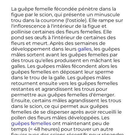
La guêpe femelle fécondée pénètre dans la
figue par le
scion
, qui présente un minuscule
trou dans la couronne (l'ostiole). Elle rampe sur
l'inflorescence à l'intérieur de la figue et
pollinise certaines des fleurs femelles. Elle
pond ses œufs à l'intérieur de certaines des
fleurs et meurt. Après des semaines de
développement dans leurs
galles
, les guêpes
mâles sortent avant les guêpes femelles par
des trous qu'elles produisent en mâchant les
galles. Les guêpes mâles fécondent alors les
guêpes femelles en déposant leur sperme
dans le trou de la galle. Les guêpes mâles
retournent ensuite vers les guêpes femelles
restantes et agrandissent les trous pour
permettre aux guêpes femelles d'émerger.
Ensuite, certains mâles agrandissent les trous
dans le scion, ce qui permet aux guêpes
femelles de se disperser après avoir recueilli le
pollen des fleurs mâles développées. Les
guêpes
femelles
ont maintenant peu de
temps (< 48 heures) pour trouver un autre
figuier avec des scions réceptifs pour répandre