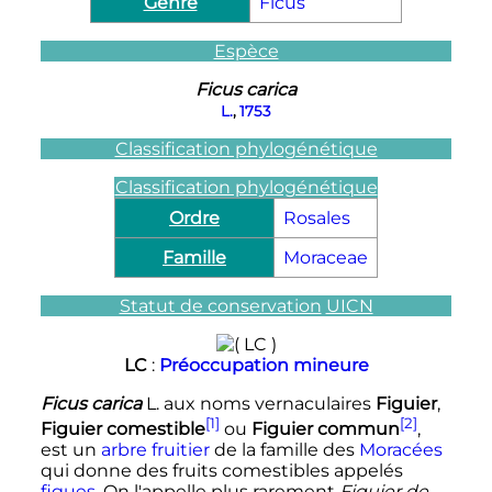
Genre
Ficus
Espèce
Ficus carica
L.
,
1753
Classification phylogénétique
Classification phylogénétique
Ordre
Rosales
Famille
Moraceae
Statut de conservation
UICN
LC
:
Préoccupation mineure
Ficus carica
L. aux noms vernaculaires
Figuier
,
[1]
[2]
Figuier comestible
ou
Figuier commun
,
est un
arbre fruitier
de la famille des
Moracées
qui donne des fruits comestibles appelés
figues
. On l'appelle plus rarement
Figuier de