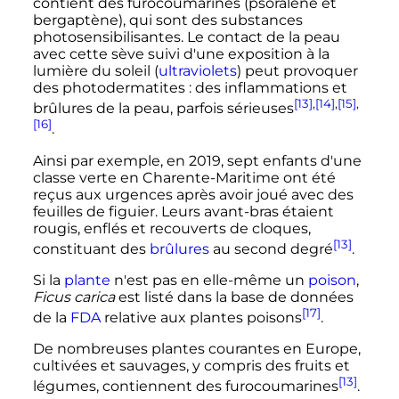
contient des furocoumarines (psoralène et
bergaptène), qui sont des substances
photosensibilisantes. Le contact de la peau
avec cette sève suivi d'une exposition à la
lumière du soleil (
ultraviolets
) peut provoquer
des photodermatites
: des inflammations et
[13]
,
[14]
,
[15]
,
brûlures de la peau, parfois sérieuses
[16]
.
Ainsi par exemple, en 2019, sept enfants d'une
classe verte en Charente-Maritime ont été
reçus aux urgences après avoir joué avec des
feuilles de figuier. Leurs avant-bras étaient
rougis, enflés et recouverts de cloques,
[13]
constituant des
brûlures
au second degré
.
Si la
plante
n'est pas en elle-même un
poison
,
Ficus carica
est listé dans la base de données
[17]
de la
FDA
relative aux plantes poisons
.
De nombreuses plantes courantes en Europe,
cultivées et sauvages, y compris des fruits et
[13]
légumes, contiennent des furocoumarines
.