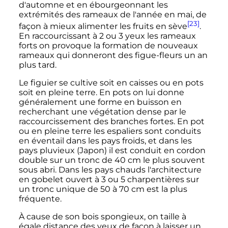
d'automne et en ébourgeonnant les
extrémités des rameaux de l'année en mai, de
[23]
façon à mieux alimenter les fruits en sève
.
En raccourcissant à
2 ou
3 yeux
les rameaux
forts on provoque la formation de nouveaux
rameaux qui donneront des figue-fleurs un an
plus tard.
Le figuier se cultive soit en caisses ou en pots
soit en pleine terre. En pots on lui donne
généralement une forme en buisson en
recherchant une végétation dense par le
raccourcissement des branches fortes. En pot
ou en pleine terre les espaliers sont conduits
en éventail dans les pays froids, et dans les
pays pluvieux (Japon) il est conduit en cordon
double sur un tronc de
40
cm
le plus souvent
sous abri. Dans les pays chauds l'architecture
en gobelet ouvert à
3 ou
5 charpentières
sur
un tronc unique de
50 à
70
cm
est la plus
fréquente.
À cause de son bois spongieux, on taille à
égale distance des yeux de façon à laisser un