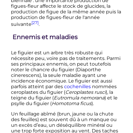
biennale
: une importante production de
figues-fleur affecte le stock de glucides, la
production de figue de la même année puis la
production de figues-fleur de l'année
[27]
suivante
.
Ennemis et maladies
Le figuier est un arbre très robuste qui
nécessite peu, voire pas de traitements. Parmi
ses principaux ennemis, on peut toutefois
noter le chancre du figuier (Diaporthe
cinerescens), la seule maladie ayant une
incidence économique. Le figuier est aussi
parfois atteint par des
cochenilles
nommées
ceroplastes du figuier (
Ceroplastes rusci
), la
teigne du figuier (
Eutromula nemorana
) et le
psylle du figuier (
Homotoma ficus
).
Un feuillage abîmé (brun, jaune ou la chute
des feuilles) est souvent dû à un manque ou
un excès d’eau, un déséquilibre minéral ou
une trop forte exposition au vent. Des taches