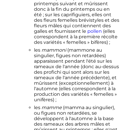
printemps suivant et mûrissent
donc à la fin du printemps ou en
été
; sur les caprifiguiers, elles ont
des fleurs femelles brévistyles et des
fleurs mâles qui contiennent des
galles et fournissent le
pollen
(elles
correspondent à la première récolte
des variétés «
femelles
» bifères)
;
les
mammoni
(mammone au
singulier, figues non retardées)
apparaissent pendant l'été sur les
rameaux de l'année (donc au-dessus
des profichi qui sont alors sur les
rameaux de l'année précédente), et
mûrissent (exceptionnellement) à
l'automne (elles correspondent à la
production des variétés «
femelles
»
unifères)
;
les
mamme
(mamma au singulier),
ou figues non retardées, se
développent à l'automne à la base
des rameaux des arbres mâles et
mûrissent au printemps
; elles n'ont