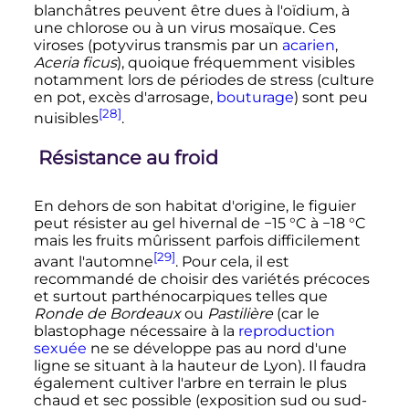
blanchâtres peuvent être dues à l'oïdium, à
une chlorose ou à un virus mosaïque. Ces
viroses (potyvirus transmis par un
acarien
,
Aceria ficus
), quoique fréquemment visibles
notamment lors de périodes de stress (culture
en pot, excès d'arrosage,
bouturage
) sont peu
[28]
nuisibles
.
Résistance au froid
En dehors de son habitat d'origine, le figuier
peut résister au gel hivernal de
−15
°C
à
−18
°C
mais les fruits mûrissent parfois difficilement
[29]
avant l'automne
. Pour cela, il est
recommandé de choisir des variétés précoces
et surtout parthénocarpiques telles que
Ronde de Bordeaux
ou
Pastilière
(car le
blastophage nécessaire à la
reproduction
sexuée
ne se développe pas au nord d'une
ligne se situant à la hauteur de Lyon). Il faudra
également cultiver l'arbre en terrain le plus
chaud et sec possible (exposition sud ou sud-