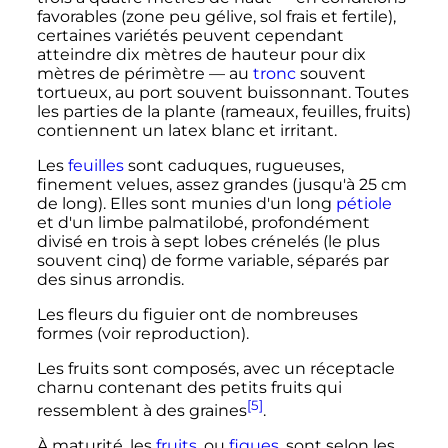
favorables (zone peu gélive, sol frais et fertile),
certaines variétés peuvent cependant
atteindre dix mètres de hauteur pour dix
mètres de périmètre — au
tronc
souvent
tortueux, au port souvent buissonnant. Toutes
les parties de la plante (rameaux, feuilles, fruits)
contiennent un latex blanc et irritant.
Les
feuilles
sont caduques, rugueuses,
finement velues, assez grandes (jusqu'à
25
cm
de long). Elles sont munies d'un long
pétiole
et d'un limbe palmatilobé, profondément
divisé en trois à sept lobes crénelés (le plus
souvent cinq) de forme variable, séparés par
des sinus arrondis.
Les fleurs du figuier ont de nombreuses
formes (voir reproduction).
Les fruits sont composés, avec un réceptacle
charnu contenant des petits fruits qui
[5]
ressemblent à des graines
.
À maturité, les
fruits
, ou
figues
, sont selon les