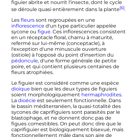
figuier abrite et nourrit l'insecte, dont le cycle
[6]
se déroule quasi entièrement dans la plante
.
Les
fleurs
sont regroupées en une
inflorescence
d'un type particulier appelée
sycone ou
figue
. Ces inflorescences consistent
en un réceptacle floral, charnu à maturité,
refermé sur lui-même (conceptacle), à
l'exception d'une minuscule ouverture
(ostiole) à l'opposé du point d'insertion du
pédoncule
, d'une forme générale de petite
poire, et qui contient plusieurs centaines de
fleurs atrophiées.
Le figuier est considéré comme une espèce
dioïque
bien que les deux types de figuiers
soient morphologiquement
hermaphrodites
.
La
dioécie
est seulement fonctionnelle. Dans
le bassin méditerranéen, la quasi-totalité des
sycones de caprifiguiers sont parasités par le
blastophage, et ne donnent donc pas de
figues comestibles. On peut donc dire que le
caprifiguier est biologiquement bisexué, mais
fonctionnellement mâle dans son aire de