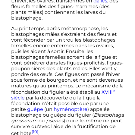
L'hiver, les ovaires, transformés en
galles
, des
fleurs femelles des figues-
mammes
(des
plants mâles) contiennent les larves du
blastophage.
Au printemps, après métamorphose, les
blastophages mâles s’extraient des fleurs et
vont féconder par un trou les blastophages
femelles encore enfermés dans les ovaires,
puis les aident à sortir. Ensuite, les
blastophages femelles sortent de la figue et
vont pénétrer dans les figues-profichis, figues-
pouponnières des plants mâles. Elles vont y
pondre des œufs. Ces figues ont passé l'hiver
sous forme de bourgeon, et ne sont devenues
matures qu'au printemps. Le mécanisme de la
e
fécondation du figuier a été établi au
XVIII
siècle
par la découverte du fait que la
fécondation n'était possible que par une
petite
guêpe
(un
hyménoptère
) appelée
blastophage ou guêpe du figuier (
Blastophaga
grossorum
ou
psenes
) qui elle-même ne peut
survivre qu'avec l'aide de la fructification de
[10]
cet hôte
.