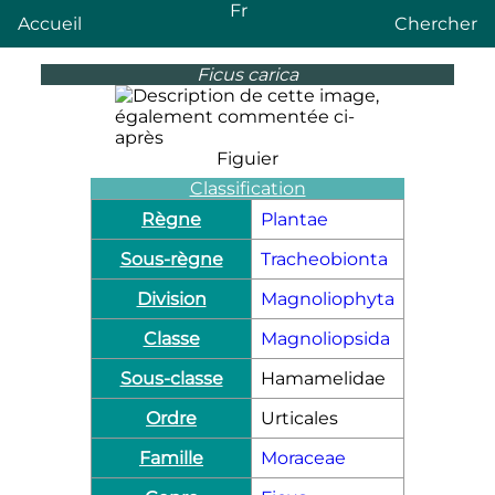
Fr
Accueil
Chercher
Ficus carica
Figuier
Classification
Règne
Plantae
Sous-règne
Tracheobionta
Division
Magnoliophyta
Classe
Magnoliopsida
Sous-classe
Hamamelidae
Ordre
Urticales
Famille
Moraceae