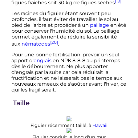
[19]
figues fraîches soit
30
kg
de figues sèches
.
Les racines du figuier étant souvent peu
profondes, il faut éviter de travailler le sol au
pied de l'arbre et procéder à un
paillage
en été
pour conserver l'humidité du sol. Le paillage
permet également de réduire la sensibilité
[20]
aux
nématodes
.
Pour une bonne fertilisation, prévoir un seul
apport d'
engrais
en NPK 8-8-8 au printemps
dès le débourrement. Ne plus apporter
d'engrais par la suite car cela réduirait la
fructification et ne laisserait pas le temps aux
nouveaux rameaux de s'aoûter avant l'hiver, ce
qui les fragiliserait.
Taille
Figuier récemment taillé, à
Hawaii
Figuier conduit le long d'un mur