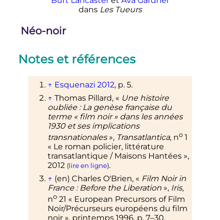
Burt Lancaster
et
Ava Gardner
dans
Les Tueurs
Néo-noir
Notes et références
↑
Esquenazi 2012
,
p.
5
.
↑
Thomas
Pillard
, «
Une histoire
oubliée
: La genèse française du
terme «
film noir
» dans les années
1930 et ses implications
o
transnationales
»,
Transatlantica
,
n
1
«
Le roman policier, littérature
transatlantique / Maisons Hantées
»,
2012
.
(
lire en ligne
)
↑
(en)
Charles
O'Brien
,
«
Film Noir in
France
: Before the Liberation
»
,
Iris
,
o
n
21
«
European Precursors of Film
Noir/Précurseurs européens du film
noir
»
,
printemps 1996
,
p.
7–30
.