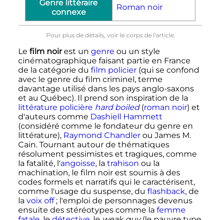
Genre littéraire
Roman noir
connexe
Pour plus de détails, voir le corps de l'article.
Le
film noir
est un
genre
ou un style
cinématographique faisant partie en France
de la catégorie du
film policier
(qui se confond
avec le genre du film criminel, terme
davantage utilisé dans les pays anglo-saxons
et au Québec). Il prend son inspiration de la
littérature policière
hard boiled
(
roman noir
) et
d'auteurs comme
Dashiell Hammett
(considéré comme le fondateur du genre en
littérature),
Raymond Chandler
ou James M.
Cain. Tournant autour de thématiques
résolument pessimistes et tragiques, comme
la fatalité, l'
angoisse
, la
trahison
ou la
machination, le film noir est soumis à des
codes formels et narratifs qui le caractérisent,
comme l'usage du suspense, du
flashback
, de
la
voix off
; l'emploi de personnages devenus
ensuite des stéréotypes comme la
femme
fatale
, le
détective
, le
weak guy
(le pauvre type