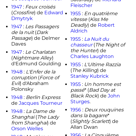
Fleischer
1947
:
Feux croisés
(
Crossfire
) de
Edward
1955
:
En quatrième
Dmytryk
vitesse
(
Kiss Me
Deadly
) de
Robert
1947
:
Les Passagers
Aldrich
de la nuit
(
Dark
Passage
) de Delmer
1955
:
La Nuit du
Daves
chasseur
(
The Night of
the Hunter
) de
1947
:
Le Charlatan
Charles Laughton
(
Nightmare Alley
)
d'Edmund Goulding
1955
:
L'Ultime Razzia
(
The Killing
) de
1948
:
L'Enfer de la
Stanley Kubrick
corruption
(
Force of
Evil
) d'Abraham
1955
:
Un homme est
Polonsky
passé
* (
Bad Day at
Black Rock
) de
John
1948
:
Berlin Express
Sturges
.
de
Jacques Tourneur
1956
:
Deux rouquines
1948
:
La Dame de
dans la bagarre
*
Shanghai
(
The Lady
(
Slightly Scarlett
) de
from Shanghai
) de
Allan Dwan
Orson Welles
1956
:
La Cinquième