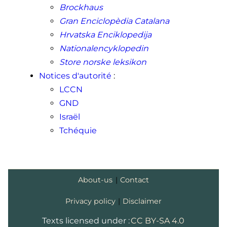
Brockhaus
Gran Enciclopèdia Catalana
Hrvatska Enciklopedija
Nationalencyklopedin
Store norske leksikon
Notices d'autorité
:
LCCN
GND
Israël
Tchéquie
About-us
|
Contact
Privacy policy
|
Disclaimer
Texts licensed under :
CC BY-SA 4.0