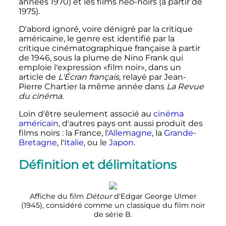
années 1970) et les films néo-noirs (à partir de
1975).
D'abord ignoré, voire dénigré par la critique
américaine, le genre est identifié par la
critique cinématographique française à partir
de 1946, sous la plume de Nino Frank qui
emploie l'expression «film noir», dans un
article de
L'Écran français
, relayé par Jean-
Pierre Chartier la même année dans
La Revue
du cinéma
.
Loin d'être seulement associé au
cinéma
américain
, d'autres pays ont aussi produit des
films noirs
: la France, l'
Allemagne
, la
Grande-
Bretagne
, l'
Italie
, ou le
Japon
.
Définition et délimitations
Affiche du film
Détour
d'Edgar George Ulmer
(1945), considéré comme un classique du film noir
de série B.