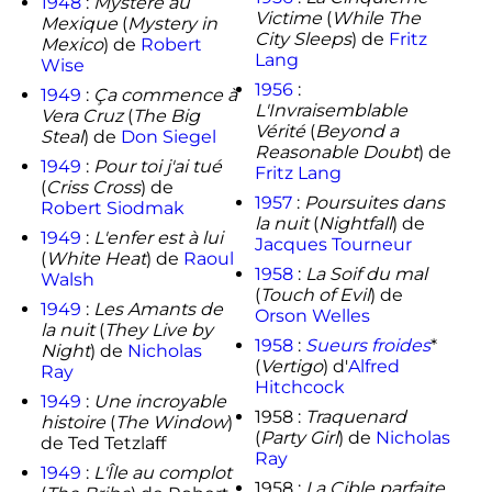
1948
:
Mystère au
Victime
(
While The
Mexique
(
Mystery in
City Sleeps
) de
Fritz
Mexico
) de
Robert
Lang
Wise
1956
:
1949
:
Ça commence à
L'Invraisemblable
Vera Cruz
(
The Big
Vérité
(
Beyond a
Steal
) de
Don Siegel
Reasonable Doubt
) de
1949
:
Pour toi j'ai tué
Fritz Lang
(
Criss Cross
) de
1957
:
Poursuites dans
Robert Siodmak
la nuit
(
Nightfall
) de
1949
:
L'enfer est à lui
Jacques Tourneur
(
White Heat
) de
Raoul
1958
:
La Soif du mal
Walsh
(
Touch of Evil
) de
1949
:
Les Amants de
Orson Welles
la nuit
(
They Live by
1958
:
Sueurs froides
*
Night
) de
Nicholas
(
Vertigo
) d'
Alfred
Ray
Hitchcock
1949
:
Une incroyable
1958 :
Traquenard
histoire
(
The Window
)
(
Party Girl
) de
Nicholas
de Ted Tetzlaff
Ray
1949
:
L'Île au complot
1958 :
La Cible parfaite