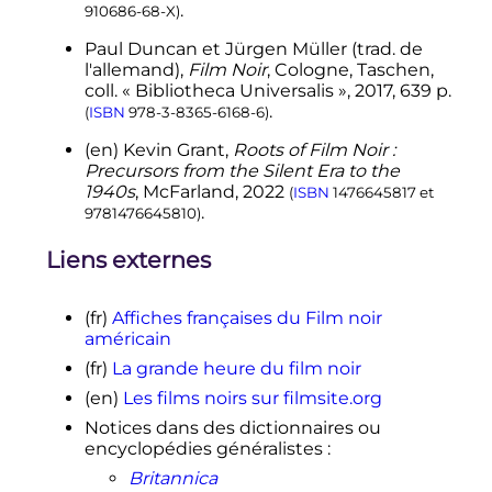
.
910686-68-X
)
Paul
Duncan
et Jürgen
Müller
(
trad.
de
l'allemand),
Film Noir
, Cologne, Taschen,
coll.
« Bibliotheca Universalis »,
2017
, 639
p.
.
(
ISBN
978-3-8365-6168-6
)
(en)
Kevin
Grant
,
Roots of Film Noir :
Precursors from the Silent Era to the
1940s
, McFarland,
2022
(
ISBN
1476645817
et
.
9781476645810
)
Liens externes
(fr)
Affiches françaises du Film noir
américain
(fr)
La grande heure du film noir
(en)
Les films noirs sur filmsite.org
Notices dans des dictionnaires ou
encyclopédies généralistes
:
Britannica