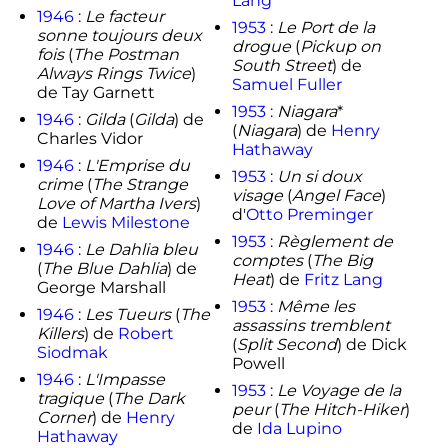
Lang
1946
:
Le facteur
1953
:
Le Port de la
sonne toujours deux
drogue
(
Pickup on
fois
(
The Postman
South Street
) de
Always Rings Twice
)
Samuel Fuller
de Tay Garnett
1953
:
Niagara
*
1946
:
Gilda
(
Gilda
) de
(
Niagara
) de
Henry
Charles Vidor
Hathaway
1946
:
L'Emprise du
1953
:
Un si doux
crime
(
The Strange
visage
(
Angel Face
)
Love of Martha Ivers
)
d'
Otto Preminger
de
Lewis Milestone
1953
:
Règlement de
1946
:
Le Dahlia bleu
comptes
(
The Big
(
The Blue Dahlia
) de
Heat
) de
Fritz Lang
George Marshall
1953
:
Même les
1946
:
Les Tueurs
(
The
assassins tremblent
Killers
) de
Robert
(
Split Second
) de Dick
Siodmak
Powell
1946
:
L'Impasse
1953
:
Le Voyage de la
tragique
(
The Dark
peur
(
The Hitch-Hiker
)
Corner
) de
Henry
de
Ida Lupino
Hathaway