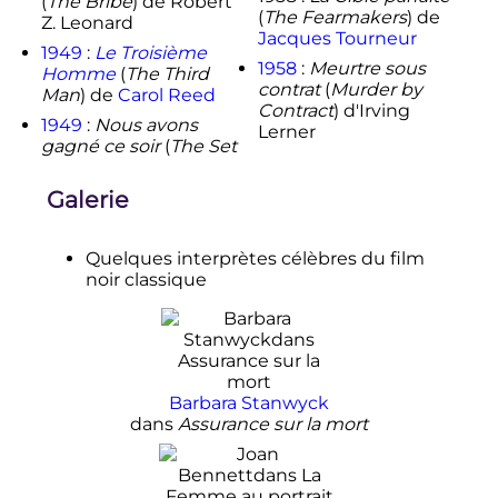
(
The Bribe
) de Robert
(
The Fearmakers
) de
Z. Leonard
Jacques Tourneur
1949
:
Le Troisième
1958
:
Meurtre sous
Homme
(
The Third
contrat
(
Murder by
Man
) de
Carol Reed
Contract
) d'Irving
1949
:
Nous avons
Lerner
gagné ce soir
(
The Set
Galerie
Quelques interprètes célèbres du film
noir classique
Barbara Stanwyck
dans
Assurance sur la mort