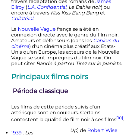
travers l'adaptation des romans de
James
Ellroy
(
L.A. Confidential
,
Le Dahlia noir
) ou
encore à travers
Kiss Kiss Bang Bang
et
Collatéral
.
La
Nouvelle Vague
française a été en
connexion directe avec le genre du film noir.
Amateurs et défenseurs (dans les
Cahiers du
cinéma
) d'un cinéma plus créatif aux États-
Unis qu'en Europe, les acteurs de la Nouvelle
Vague se sont imprégnés du film noir. On
peut citer
Bande à part
ou
Tirez sur le pianiste
.
Principaux films noirs
Période classique
Les films de cette période suivis d'un
astérisque sont en couleurs. Certains
[10]
contestent la qualité de film noir à ces films
.
Up
) de
Robert Wise
1939
:
Les