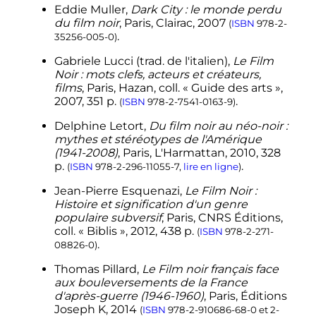
Eddie
Muller
,
Dark City : le monde perdu
du film noir
, Paris, Clairac,
2007
(
ISBN
978-2-
.
35256-005-0
)
Gabriele
Lucci
(
trad.
de l'italien),
Le Film
Noir : mots clefs, acteurs et créateurs,
films
, Paris, Hazan,
coll.
« Guide des arts »,
2007
, 351
p.
.
(
ISBN
978-2-7541-0163-9
)
Delphine
Letort
,
Du film noir au néo-noir :
mythes et stéréotypes de l'Amérique
(1941-2008)
, Paris, L'Harmattan,
2010
, 328
p.
.
(
ISBN
978-2-296-11055-7
,
lire en ligne
)
Jean-Pierre
Esquenazi
,
Le Film Noir :
Histoire et signification d'un genre
populaire subversif
, Paris, CNRS Éditions,
coll.
« Biblis »,
2012
, 438
p.
(
ISBN
978-2-271-
.
08826-0
)
Thomas
Pillard
,
Le Film noir français face
aux bouleversements de la France
d'après-guerre (1946-1960)
, Paris, Éditions
Joseph K,
2014
(
ISBN
978-2-910686-68-0
et
2-