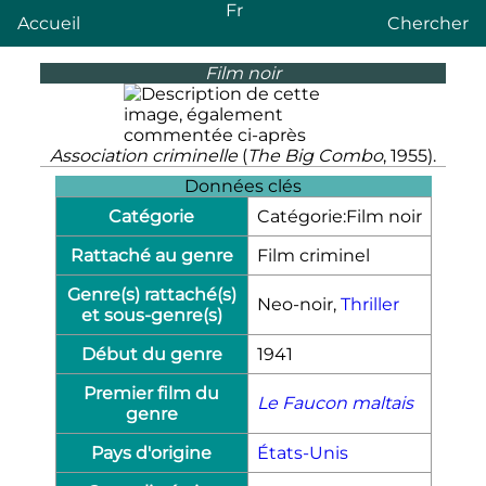
Fr
Accueil
Chercher
Film noir
Association criminelle
(
The Big Combo
, 1955).
Données clés
Catégorie
Catégorie:Film noir
Rattaché au genre
Film criminel
Genre(s) rattaché(s)
Neo-noir
,
Thriller
et sous-genre(s)
Début du genre
1941
Premier film du
Le Faucon maltais
genre
Pays d'origine
États-Unis