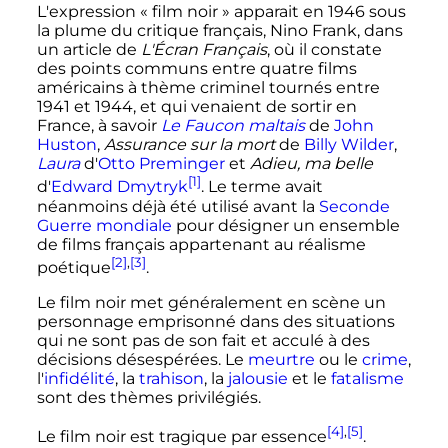
L'expression «
film noir
» apparait en 1946 sous
la plume du critique français, Nino Frank, dans
un article de
L'Écran Français
, où il constate
des points communs entre quatre films
américains à thème criminel tournés entre
1941 et 1944, et qui venaient de sortir en
France, à savoir
Le Faucon maltais
de
John
Huston
,
Assurance sur la mort
de
Billy Wilder
,
Laura
d'
Otto Preminger
et
Adieu, ma belle
[1]
d'
Edward Dmytryk
. Le terme avait
néanmoins déjà été utilisé avant la
Seconde
Guerre mondiale
pour désigner un ensemble
de films français appartenant au réalisme
[2]
,
[3]
poétique
.
Le film noir met généralement en scène un
personnage emprisonné dans des situations
qui ne sont pas de son fait et acculé à des
décisions désespérées. Le
meurtre
ou le
crime
,
l'
infidélité
, la
trahison
, la
jalousie
et le
fatalisme
sont des thèmes privilégiés.
[4]
,
[5]
Le film noir est tragique par essence
.