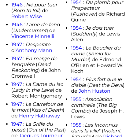
1954
:
Du plomb pour
1946
:
Né pour tuer
l'inspecteur
(
Born to Kill
) de
(
Pushover
) de Richard
Robert Wise
Quine
1946
:
Lame de fond
1954
:
Je dois tuer
(
Undercurrent
) de
(
Suddenly
) de Lewis
Vincente Minnelli
Allen
1947
:
Desperate
1954
:
Le Bouclier du
d'
Anthony Mann
crime
(
Shield for
1947
:
En marge de
Murder
) de Edmond
l'enquête
(
Dead
O'Brien et Howard W.
Reckoning
) de John
Koch
Cromwell
1954
:
Plus fort que le
1947
:
La Dame du lac
diable
(
Beat the Devil
)
(
Lady in the Lake
) de
de
John Huston
Robert Montgomery
1955
:
Association
1947
:
Le Carrefour de
criminelle
(
The Big
la mort
(
Kiss of Death
)
Combo
) de Joseph H.
de
Henry Hathaway
Lewis
1947
:
La Griffe du
1955
:
Les Inconnus
passé
(
Out of the Past
)
dans la ville
* (
Violent
de
Jacques Tourneur
Saturday
) de
Richard