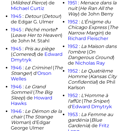
(
Mildred Pierce
) de
1951
:
Menace dans la
Michael Curtiz
nuit
(
He Ran All the
Way
) de John Berry
1945
:
Detour
(
Detour
)
de Edgar G. Ulmer
1952
:
L'Énigme du
Chicago Express
(
The
1945
:
Péché mortel
*
Narrow Margin
) de
(
Leave Her to Heaven
)
Richard Fleischer
de John M. Stahl
1952
:
La Maison dans
1945
:
Pris au piège
l'ombre
(
On
(
Cornered
) de
Edward
Dangerous Ground
)
Dmytryk
de
Nicholas Ray
1946
:
Le Criminel
(
The
1952
:
Le Quatrième
Stranger
) d'
Orson
Homme
(
Kansas City
Welles
Confidential
) de Phil
1946
:
Le Grand
Karlson
Sommeil
(
The Big
1952
:
L'Homme à
Sleep
) de
Howard
l'affût
(
The Sniper
)
Hawks
d'
Edward Dmytryk
1946
:
Le Démon de la
1953
:
La Femme au
chair
(
The Strange
gardénia
(
Blue
Woman
) d'Edgar
Gardenia
) de
Fritz
George Ulmer