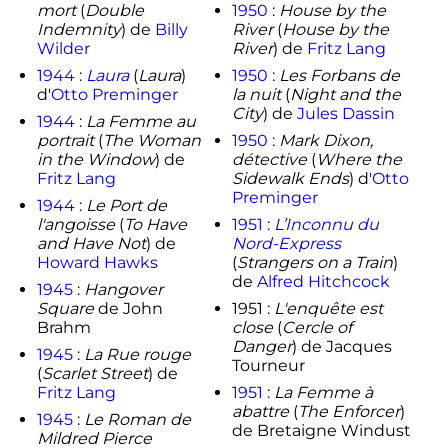
mort
(
Double
1950
:
House by the
Indemnity
) de
Billy
River
(
House by the
Wilder
River
) de
Fritz Lang
1944
:
Laura
(
Laura
)
1950
:
Les Forbans de
d'
Otto Preminger
la nuit
(
Night and the
City
) de
Jules Dassin
1944
:
La Femme au
portrait
(
The Woman
1950
:
Mark Dixon,
in the Window
) de
détective
(
Where the
Fritz Lang
Sidewalk Ends
) d'
Otto
Preminger
1944
:
Le Port de
l'angoisse
(
To Have
1951
:
L’Inconnu du
and Have Not
) de
Nord-Express
Howard Hawks
(
Strangers on a Train
)
de
Alfred Hitchcock
1945
:
Hangover
Square
de John
1951 :
L'enquête est
Brahm
close
(
Cercle of
Danger
) de Jacques
1945
:
La Rue rouge
Tourneur
(
Scarlet Street
) de
Fritz Lang
1951
:
La Femme à
abattre
(
The Enforcer
)
1945
:
Le Roman de
de Bretaigne Windust
Mildred Pierce