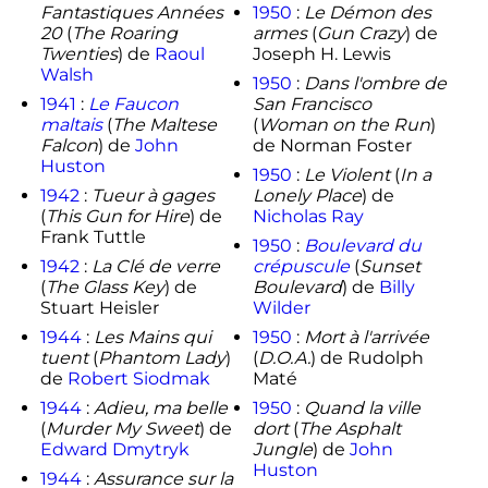
Fantastiques Années
1950
:
Le Démon des
20
(
The Roaring
armes
(
Gun Crazy
) de
Twenties
) de
Raoul
Joseph H. Lewis
Walsh
1950
:
Dans l'ombre de
1941
:
Le Faucon
San Francisco
maltais
(
The Maltese
(
Woman on the Run
)
Falcon
) de
John
de Norman Foster
Huston
1950
:
Le Violent
(
In a
1942
:
Tueur à gages
Lonely Place
) de
(
This Gun for Hire
) de
Nicholas Ray
Frank Tuttle
1950
:
Boulevard du
1942
:
La Clé de verre
crépuscule
(
Sunset
(
The Glass Key
) de
Boulevard
) de
Billy
Stuart Heisler
Wilder
1944
:
Les Mains qui
1950
:
Mort à l'arrivée
tuent
(
Phantom Lady
)
(
D.O.A.
) de Rudolph
de
Robert Siodmak
Maté
1944
:
Adieu, ma belle
1950
:
Quand la ville
(
Murder My Sweet
) de
dort
(
The Asphalt
Edward Dmytryk
Jungle
) de
John
Huston
1944
:
Assurance sur la