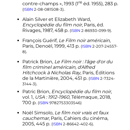
re
contre-champs »,
1993
(
1
éd.
1955), 283
p.
.
(
ISBN
2-08-081508-3
)
Alain
Silver
et Elizabeth
Ward
,
Encyclopédie du film noir
, Paris, éd.
Rivages,
1987
, 458
p.
.
(
ISBN
2-86930-099-9
)
François
Guérif
,
Le Film noir américain
,
Paris, Denoël,
1999
, 413
p.
(
ISBN
2-207-24557-
.
8
)
Patrick
Brion
,
Le Film noir : l'âge d'or du
film criminel américain, d'Alfred
Hitchcock à Nicholas Ray
, Paris, Éditions
de la Martinière,
2004
, 451
p.
(
ISBN
2-7324-
.
3144-3
)
Patric Brion,
Encyclopédie du film noir
,
vol. 1,
USA
: 1912-1960
, Télémaque, 2018,
700 p.
(
ISBN
9782753303546
)
Noël
Simsolo
,
Le film noir vrais et faux
cauchemar
, Paris, Cahiers du cinéma,
2005
, 445
p.
.
(
ISBN
2-86642-402-6
)