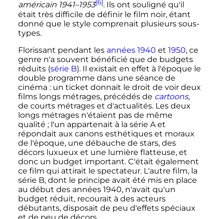
[6]
américain 1941–1953
. Ils ont souligné qu'il
était très difficile de définir le film noir, étant
donné que le style comprenait plusieurs sous-
types.
Florissant pendant les
années 1940
et
1950
, ce
genre n'a souvent bénéficié que de budgets
réduits (
série B
). Il existait en effet à l'époque le
double programme dans une séance de
cinéma
: un ticket donnait le droit de voir deux
films longs métrages, précédés de
cartoons
,
de courts métrages et d'actualités. Les deux
longs métrages n'étaient pas de même
qualité
; l'un appartenait à la série A et
répondait aux canons esthétiques et moraux
de l'époque, une débauche de stars, des
décors luxueux et une lumière flatteuse, et
donc un budget important. C'était également
ce film qui attirait le spectateur. L'autre film, la
série B, dont le principe avait été mis en place
au début des années 1940, n'avait qu'un
budget réduit, recourait à des acteurs
débutants, disposait de peu d'effets spéciaux
et de peu de décors.