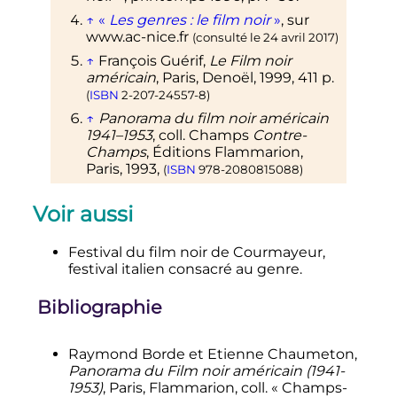
↑
«
Les genres
: le film noir
»
, sur
www.ac-nice.fr
(consulté le
24 avril 2017
)
↑
François Guérif,
Le Film noir
américain
, Paris, Denoël,
1999
, 411
p.
(
ISBN
2-207-24557-8
)
↑
Panorama du film noir américain
1941–1953
, coll. Champs
Contre-
Champs
, Éditions Flammarion,
Paris, 1993,
(
ISBN
978-2080815088
)
↑
Philip C. Di Mare dir.
Movies in
Voir aussi
American history
: an encyclopedia
vol 3
p.
214.
1
2
Lucci 2007
,
p.
340
.
Festival du film noir de Courmayeur,
festival italien consacré au genre.
↑
Duncan et Müller 2017
,
p.
19
.
↑
Par exemple
IMDb
Bibliographie
Raymond
Borde
et Etienne
Chaumeton
,
Panorama du Film noir américain (1941-
1953)
, Paris, Flammarion,
coll.
« Champs-