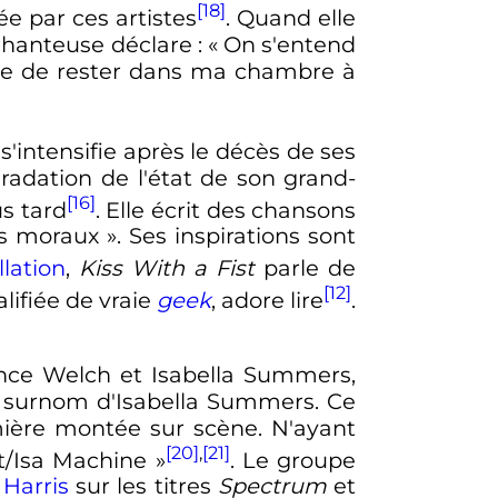
[18]
e par ces artistes
. Quand elle
 chanteuse déclare
:
« On s'entend
tude de rester dans ma chambre à
'intensifie après le décès de ses
gradation de l'état de son grand-
[16]
us tard
. Elle écrit des chansons
es moraux
». Ses inspirations sont
llation
,
Kiss With a Fist
parle de
[12]
lifiée de vraie
geek
, adore lire
.
ence Welch et Isabella Summers,
u surnom d'Isabella Summers. Ce
mière montée sur scène. N'ayant
[20]
,
[21]
t/Isa Machine
»
. Le groupe
 Harris
sur les titres
Spectrum
et