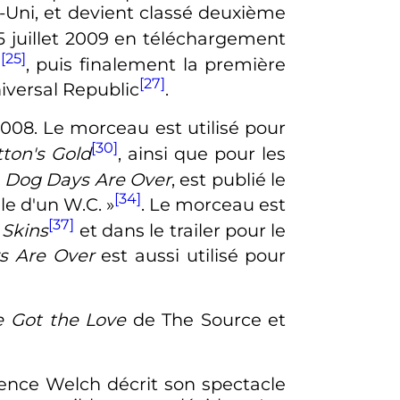
Uni, et devient classé deuxième
25 juillet 2009 en téléchargement
[25]
s
, puis finalement la première
[27]
iversal Republic
.
n 2008. Le morceau est utilisé pour
[30]
tton's Gold
, ainsi que pour les
,
Dog Days Are Over
, est publié le
[34]
lle d'un W.C. »
. Le morceau est
[37]
e
Skins
et dans le trailer pour le
s Are Over
est aussi utilisé pour
e Got the Love
de The Source et
rence Welch décrit son spectacle