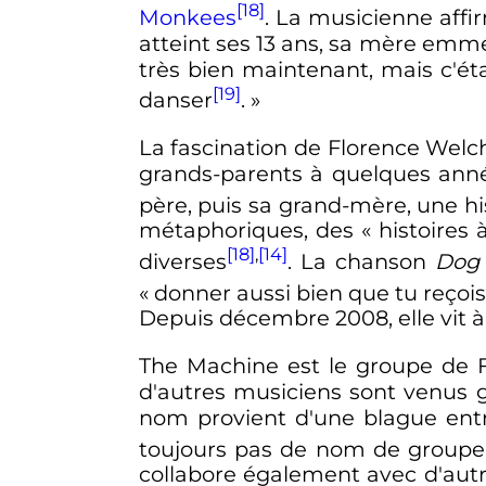
[18]
Monkees
. La musicienne affi
atteint ses 13 ans, sa mère emmé
très bien maintenant, mais c'ét
[19]
danser
. »
La fascination de Florence Welch
grands-parents à quelques années
père, puis sa grand-mère, une his
métaphoriques, des «
histoires
[18]
,
[14]
diverses
. La chanson
Dog 
«
donner aussi bien que tu reçoi
Depuis décembre 2008, elle vit 
The Machine est le groupe de F
d'autres musiciens sont venus 
nom provient d'une blague entr
toujours pas de nom de groupe, 
collabore également avec d'aut