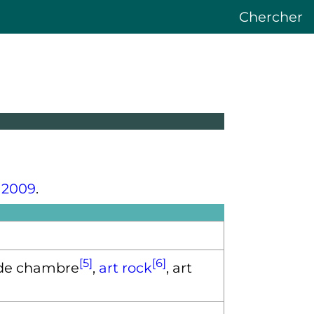
Chercher
e
2009
.
[5]
[6]
 de chambre
,
art rock
, art