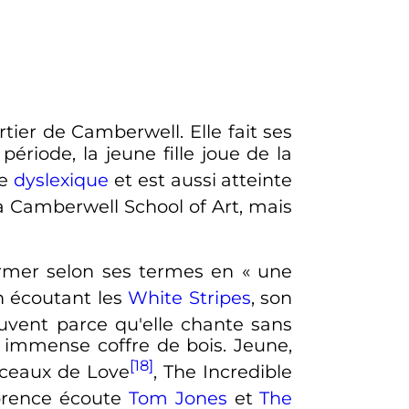
tier de Camberwell. Elle fait ses
période, la jeune fille joue de la
ée
dyslexique
et est aussi atteinte
la Camberwell School of Art, mais
rmer selon ses termes en «
une
en écoutant les
White Stripes
, son
uvent parce qu'elle chante sans
n immense coffre de bois. Jeune,
[18]
rceaux de Love
, The Incredible
orence écoute
Tom Jones
et
The