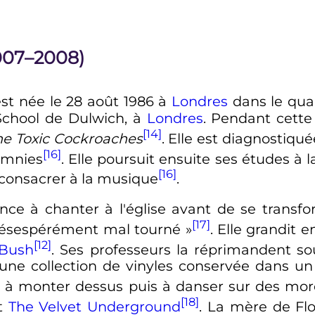
2007–2008)
st née le
28 août 1986
à
Londres
dans le quar
 School de Dulwich, à
Londres
. Pendant cette 
[14]
he Toxic Cockroaches
. Elle est diagnostiqu
[16]
omnies
. Elle poursuit ensuite ses études à 
[16]
consacrer à la musique
.
e à chanter à l'église avant de se transfo
[17]
 désespérément mal tourné
»
. Elle grandit 
[12]
 Bush
. Ses professeurs la réprimandent so
 une collection de vinyles conservée dans u
nt à monter dessus puis à danser sur des mo
[18]
t
The Velvet Underground
. La mère de Fl