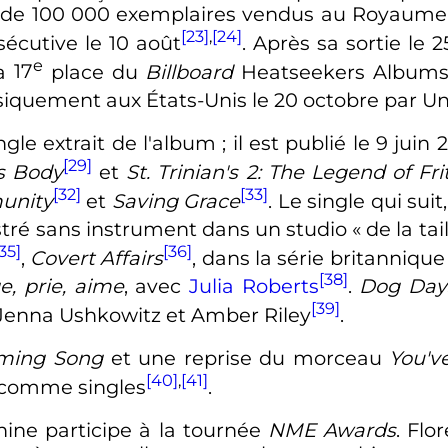
 de 100 000 exemplaires vendus au Royaume-
[23]
,
[24]
écutive le 10 août
. Après sa sortie le 
e
la
17
place du
Billboard
Heatseekers Album
siquement aux États-Unis le 20 octobre par Un
ngle extrait de l'album
; il est publié le 9 jui
[29]
's Body
et
St. Trinian's 2: The Legend of Fri
[32]
[33]
unity
et
Saving Grace
. Le single qui suit
gistré sans instrument dans un studio
« de la tai
35]
[36]
,
Covert Affairs
, dans la série britanniqu
[38]
, prie, aime
, avec
Julia Roberts
.
Dog Day
[39]
 Jenna Ushkowitz et Amber Riley
.
ing Song
et une reprise du morceau
You'v
[40]
,
[41]
s comme singles
.
ine participe à la tournée
NME Awards
. Flo