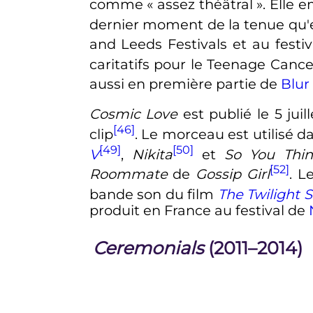
comme «
assez théâtral
». Elle 
dernier moment de la tenue qu'e
and Leeds Festivals et au festiv
caritatifs pour le Teenage Canc
aussi en première partie de
Blur
Cosmic Love
est publié le 5 jui
[46]
clip
. Le morceau est utilisé
[49]
[50]
V
,
Nikita
et
So You Thi
[52]
Roommate
de
Gossip Girl
. L
bande son du film
The Twilight 
produit en France au festival de
Ceremonials
(2011–2014)