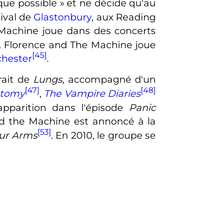
que possible
» et ne décide qu'au
tival de
Glastonbury
, aux Reading
 Machine joue dans des concerts
. Florence and The Machine joue
[45]
hester
.
rait de
Lungs
, accompagné d'un
[47]
[48]
atomy
,
The Vampire Diaries
apparition dans l'épisode
Panic
and the Machine est annoncé à la
[53]
our Arms
. En 2010, le groupe se