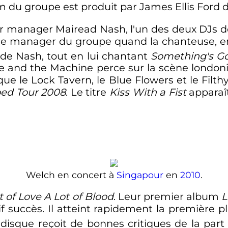
m du groupe est produit par James Ellis Ford 
r manager Mairead Nash, l'un des deux DJs 
le manager du groupe quand la chanteuse, en é
s de Nash, tout en lui chantant
Something's G
ce and the Machine perce sur la scène london
que le Lock Tavern, le Blue Flowers et le Filt
ed Tour 2008
. Le titre
Kiss With a Fist
apparaît
Welch en concert à
Singapour
en
2010
.
t of Love A Lot of Blood
. Leur premier album
L
 succès. Il atteint rapidement la première p
disque reçoit de bonnes critiques de la part 