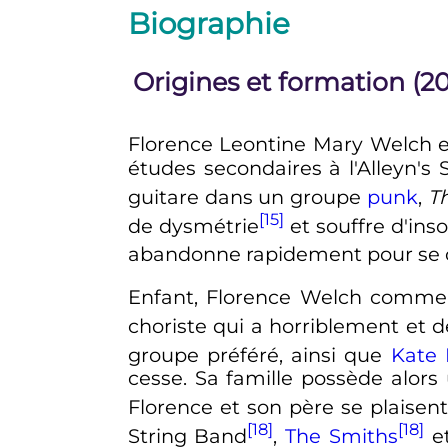
Biographie
Origines et formation (
Florence Leontine Mary Welch e
études secondaires à l'Alleyn's
guitare dans un groupe
punk
,
T
[15]
de dysmétrie
et souffre d'ins
abandonne rapidement pour se 
Enfant, Florence Welch commenc
choriste qui a horriblement et
groupe préféré, ainsi que
Kate
cesse. Sa famille possède alors
Florence et son père se plaise
[18]
[18]
String Band
,
The Smiths
e