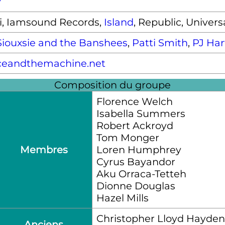
7
i, Iamsound Records,
Island
, Republic, Univers
Siouxsie and the Banshees
,
Patti Smith
,
PJ Har
ceandthemachine.net
Composition du groupe
Florence Welch
Isabella Summers
Robert Ackroyd
Tom Monger
Membres
Loren Humphrey
Cyrus Bayandor
Aku Orraca-Tetteh
Dionne Douglas
Hazel Mills
Christopher Lloyd Hayden
Anciens