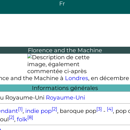
Fr
Florence and the Machine
nce and the Machine à
Londres
, en décembr
Informations générales
Royaume-Uni
[1]
[2]
[3]
[4]
endant
,
indie pop
, baroque pop
-
, pop
[2]
[8]
soul
,
folk