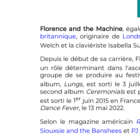
Florence and the Machine
, éga
britannique
, originaire de
Lond
Welch et la claviériste Isabell
Depuis le début de sa carrière, 
un rôle déterminant dans l'as
groupe de se produire au fest
album,
Lungs
, est sorti le 3 j
second album
Ceremonials
est 
er
est sorti le
1
juin 2015 en Fran
Dance Fever
, le
13 mai 2022
.
Selon le magazine américain
R
Siouxsie and the Banshees
et
PJ