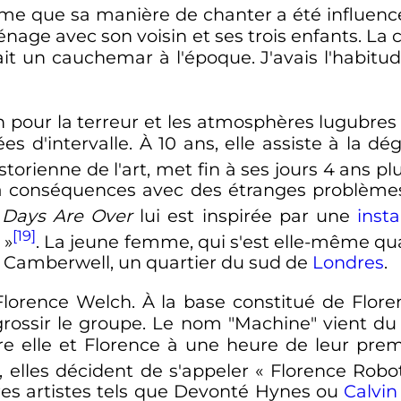
rme que sa manière de chanter a été influencé
nage avec son voisin et ses trois enfants. La
ait un cauchemar à l'époque. J'avais l'habi
 pour la terreur et les atmosphères lugubres s
 d'intervalle. À 10 ans, elle assiste à la dé
torienne de l'art, met fin à ses jours 4 ans pl
 à conséquences avec des étranges problèm
Days Are Over
lui est inspirée par une
insta
[19]
s
»
. La jeune femme, qui s'est elle-même qua
à Camberwell, un quartier du sud de
Londres
.
lorence Welch. À la base constitué de Flor
grossir le groupe. Le nom "Machine" vient d
e elle et Florence à une heure de leur pre
elles décident de s'appeler «
Florence Robo
res artistes tels que Devonté Hynes ou
Calvin