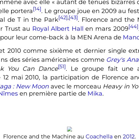
emmène avec elle «
autant de tenues bizarres 
[14]
lle portera
. Le groupe joue en 2009 au fes
[42]
,
[43]
al de T in the Park
. Florence and the
[44]
er Trust au
Royal Albert Hall
en mars 2009
pour leur come-back à la MEN Arena de
Manc
llet 2010 comme sixième et dernier single ext
 dans des séries américaines comme
Grey's An
[51]
nk You Can Dance
. Le groupe fait une 
e 12 mai 2010, la participation de Florence 
Saga
: New Moon
avec le morceau
Heavy in Y
Nîmes
en première partie de
Mika
.
Florence and the Machine au
Coachella
en
2012
.