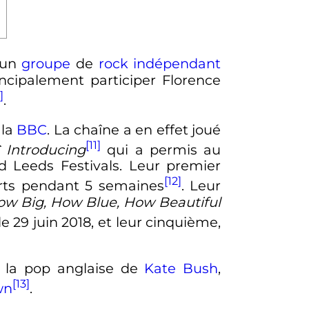
t un
groupe
de
rock indépendant
incipalement participer Florence
]
.
 la
BBC
. La chaîne a en effet joué
[11]
 Introducing
qui a permis au
 Leeds Festivals. Leur premier
[12]
harts pendant 5 semaines
. Leur
ow Big, How Blue, How Beautiful
le 29 juin 2018, et leur cinquième,
s la pop anglaise de
Kate Bush
,
[13]
wn
.