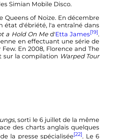
des Simian Mobile Disco.
de Queens of Noize. En décembre
tat d'ébriété, l'a entraîné dans
[19]
ot a Hold On Me
d'
Etta James
.
ienne en effectuant une série de
hy Few. En 2008, Florence and The
 sur la compilation
Warped Tour
ungs
, sorti le 6 juillet de la même
lace des charts anglais quelques
[22]
de la presse spécialisée
. Le 6