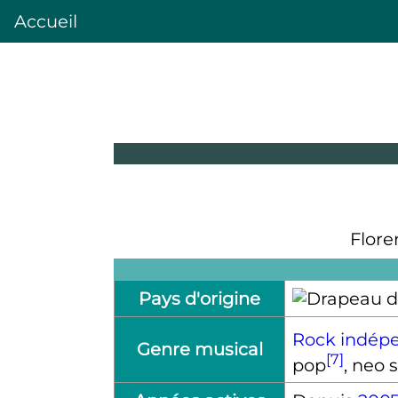
Accueil
Flore
Pays d'origine
Rock indép
Genre musical
[7]
pop
, neo 