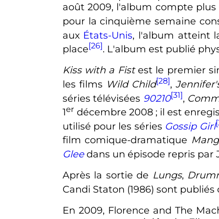
août 2009, l'album compte plus
pour la cinquième semaine cons
aux
États-Unis
, l'album atteint 
[26]
place
. L'album est publié phy
Kiss with a Fist
est le premier si
[28]
les films
Wild Child
,
Jennifer
[31]
séries télévisées
90210
,
Comm
er
1
décembre 2008
; il est enre
[
utilisé pour les séries
Gossip Girl
film comique-dramatique
Mange
Glee
dans un épisode repris par
Après la sortie de
Lungs
,
Drumm
Candi Staton (1986) sont publié
En 2009, Florence and The Mach