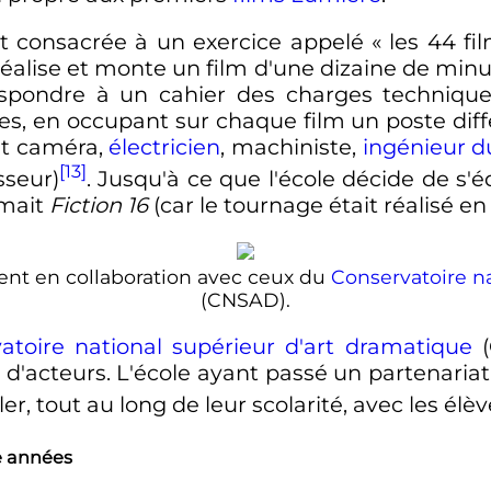
t consacrée à un exercice appelé «
les 44 fi
réalise et monte un film d'une dizaine de minut
respondre à un cahier des charges techniques
es, en occupant sur chaque film un poste différ
ant caméra,
électricien
, machiniste,
ingénieur d
[13]
sseur)
. Jusqu'à ce que l'école décide de s
mmait
Fiction 16
(car le tournage était réalisé en
lent en collaboration avec ceux du
Conservatoire na
(CNSAD).
atoire national supérieur d'art dramatique
(
n d'acteurs. L'école ayant passé un partenariat
r, tout au long de leur scolarité, avec les él
e années