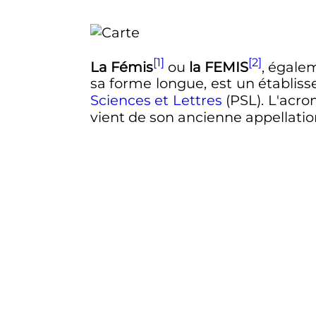
[1]
[2]
La Fémis
ou
la FEMIS
, égale
sa forme longue, est un établis
Sciences et Lettres
(PSL). L'acro
vient de son ancienne appellatio