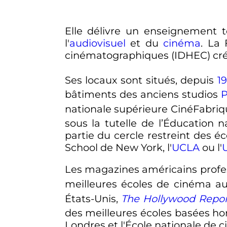
Elle délivre un enseignement t
l'
audiovisuel
et du
cinéma
. La
cinématographiques (IDHEC) cré
Ses locaux sont situés, depuis
1
bâtiments des anciens studios
P
nationale supérieure CinéFabriqu
sous la tutelle de l’Éducation n
partie du cercle restreint des 
School de New York, l'
UCLA
ou l'
Les magazines américains profe
meilleures écoles de cinéma 
États-Unis,
The Hollywood Repor
des meilleures écoles basées ho
Londres et l'École nationale de 