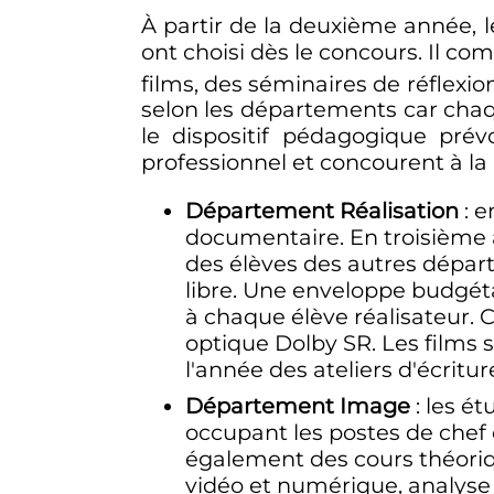
À partir de la deuxième année, 
ont choisi dès le concours. Il c
films, des séminaires de réflexion
selon les départements car cha
le dispositif pédagogique pré
professionnel et concourent à la
Département Réalisation
: 
documentaire. En troisième a
des élèves des autres départe
libre. Une enveloppe budgétai
à chaque élève réalisateur. C
optique Dolby SR. Les films 
l'année des ateliers d'écritur
Département Image
: les é
occupant les postes de chef 
également des cours théoriqu
vidéo et numérique, analyse 