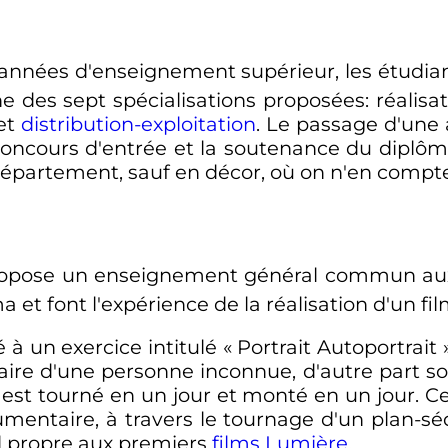
années d'enseignement supérieur, les étudi
e des sept spécialisations proposées: réalisa
 et
distribution-exploitation
. Le passage d'une 
oncours d'entrée et la soutenance du diplô
 département, sauf en décor, où on n'en compt
ropose un enseignement général commun aux
 et font l'expérience de la réalisation d'un fil
à un exercice intitulé «
Portrait Autoportrait
aire d'une personne inconnue, d'autre part s
 est tourné en un jour et monté en un jour. Ce
umentaire, à travers le tournage d'un plan-s
el propre aux premiers
films Lumière
.