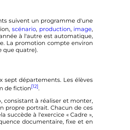
ants suivent un programme d'une
tion,
scénario
,
production
,
image
,
année à l'autre est automatique,
me. La promotion compte environ
e que quatre).
 sept départements. Les élèves
[12]
m de fiction
.
», consistant à réaliser et monter,
on propre portrait. Chacun de ces
la succède à l'exercice «
Cadre
»,
équence documentaire, fixe et en