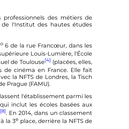
s professionnels des métiers de
 de l'Institut des hautes études
o
n
6 de la rue Francœur, dans les
e supérieure Louis-Lumière, l'École
[4]
suel de Toulouse
(placées, elles,
s de cinéma en France. Elle fait
vec la NFTS de Londres, la Tisch
de Prague (FAMU).
lassent l'établissement parmi les
qui inclut les écoles basées aux
[8]
l
. En 2014, dans un classement
e
 à la
3
place
, derrière la NFTS de