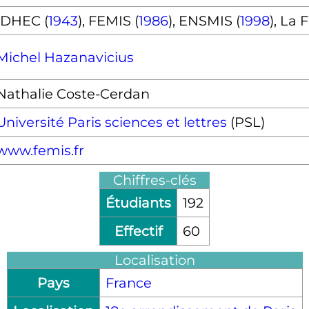
IDHEC (
1943
)
,
FEMIS (
1986
)
,
ENSMIS (
1998
)
,
La F
Michel Hazanavicius
Nathalie Coste-Cerdan
Université Paris sciences et lettres
(PSL)
www.femis.fr
Chiffres-clés
Étudiants
192
Effectif
60
Localisation
Pays
France