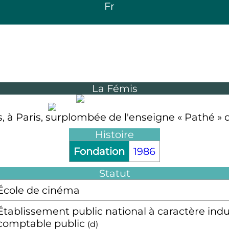
Fr
La Fémis
 à Paris, surplombée de l'enseigne « Pathé » 
Histoire
Fondation
1986
Statut
École de cinéma
Établissement public national à caractère ind
comptable public
(
d
)