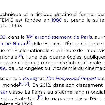
echnique et artistique destiné à former de
 FEMIS est fondée en
1986
et prend la suite
é en 1943.
e
999
, dans le
18
arrondissement
de Paris
, au
[3]
athé-Natan
. Elle est, avec l'École national
e et l'École nationale supérieure de l'audiovi
[5]
ationale
), l'une des quatre écoles publique
écoles de cinéma à renommée internationale a
USC
de Los Angeles ou l'Académie du cinéma 
ssionnels
Variety
et
The Hollywood Reporter
c
[6]
,
[7]
au monde
. En 2012, dans son classement 
ter
classe La Fémis au sixième rang mondia
[9]
rs des États-Unis
, le magazine classe l'école
cinéma de Łódź.