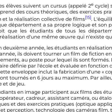
e
les élèves suivent un cursus (appelé
2
cycle) 
omprend des cours théoriques, des exercices pra
[15]
 et la réalisation collective de films
. L'équil
que département a sa propre logique et son p
voit que les étudiants de tous les départe
 réalisation d'une même œuvre qui n'existe que
en deuxième année, les étudiants en réalisation
nnée, ils doivent tourner un film de fiction e
ments, au poste pour lequel ils sont formés. Le
re définie par l'école et évaluée en fonction d
ette enveloppe inclut la fabrication d'une «
co
sont tournés en 6 jours au maximum. Par ailleu
e et de jeu.
tudiants en image participent aux films des étu
opérateur, cadreur, assistant caméra, ou étal
es et des exercices pratiques (optique appliq
et perception, technologie des caméras film,