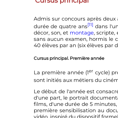
Cursus principal
Admis sur concours après deux 
[11]
durée de quatre ans
dans l'un
décor, son, et
montage
, scripte,
sans aucun examen, hormis le c
40 élèves par an (six élèves par
Cursus principal. Première année
er
La première année (
1
cycle) p
sont initiés aux métiers du cinéma
Le début de l'année est consacré 
d'une part, le portrait document
films, d'une durée de 5 minutes,
première sensibilisation au doc
vidéo, inspiré du dispositif form