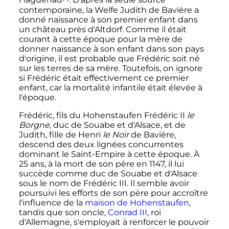
Haguenau
. D'après la seule source
contemporaine, la Welfe Judith de Bavière a
donné naissance à son premier enfant dans
un château près d'Altdorf. Comme il était
courant à cette époque pour la mère de
donner naissance à son enfant dans son pays
d'origine, il est probable que Frédéric soit né
sur les terres de sa mère. Toutefois, on ignore
si Frédéric était effectivement ce premier
enfant, car la mortalité infantile était élevée à
l'époque.
Frédéric, fils du Hohenstaufen
Frédéric
II
le
Borgne
, duc de Souabe et d'Alsace, et de
Judith, fille de Henri
le Noir
de Bavière,
descend des deux lignées concurrentes
dominant le Saint-Empire à cette époque. À
25 ans, à la mort de son père en 1147, il lui
succède comme duc de Souabe et d'Alsace
sous le nom de
Frédéric
III
. Il semble avoir
poursuivi les efforts de son père pour accroître
l'influence de la
maison de Hohenstaufen
,
tandis que son oncle,
Conrad
III
, roi
d'Allemagne, s'employait à renforcer le pouvoir