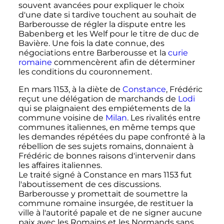
souvent avancées pour expliquer le choix
d'une date si tardive touchent au souhait de
Barberousse de régler la dispute entre les
Babenberg et les Welf pour le titre de duc de
Bavière. Une fois la date connue, des
négociations entre Barberousse et la
curie
romaine
commencèrent afin de déterminer
les conditions du couronnement.
En mars 1153, à la diète de
Constance
, Frédéric
reçut une délégation de marchands de
Lodi
qui se plaignaient des empiétements de la
commune voisine de
Milan
. Les rivalités entre
communes italiennes, en même temps que
les demandes répétées du pape confronté à la
rébellion de ses sujets romains, donnaient à
Frédéric de bonnes raisons d'intervenir dans
les affaires italiennes.
Le traité signé à Constance en mars 1153 fut
l'aboutissement de ces discussions.
Barberousse y promettait de soumettre la
commune romaine insurgée, de restituer la
ville à l'autorité papale et de ne signer aucune
paix avec les Romains et les Normands sans