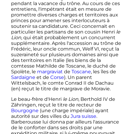
pendant la vacance du trône. Au cours de ces
entretiens, l'impétrant était en mesure de
promettre diverses charges et territoires aux
princes pour amener ses interlocuteurs à
soutenir sa candidature. Ceci concernait en
particulier les partisans de son cousin Henri
le
Lion
, qui était probablement un concurrent
supplémentaire. Après l'accession au trône de
Frédéric, leur oncle commun,
Welf
VI
, reçut la
suzeraineté sur plusieurs domaines ainsi que
des territoires en Italie (les biens de la
comtesse Mathilde de Toscane, le duché de
Spolète, le
margraviat
de
Toscane
, les îles de
Sardaigne
et de
Corse
). Un parent
Wittelsbach, le comte Conrad
II
de Dachau
(en)
reçut le titre de margrave de Moravie.
Le beau-frère d'Henri
le Lion
,
Berthold
IV
de
Zähringen
, reçut le titre de recteur de
Bourgogne
(une charge impériale) ayant
autorité sur des villes du
Jura suisse
.
Barberousse lui donna par ailleurs l'assurance
de le conforter dans ses droits par une
expédition militaire, si lui-même pourvoyait