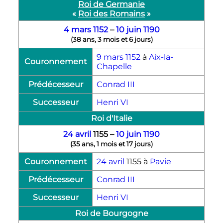
Roi de Germanie
«
Roi des Romains
»
4 mars
1152
–
10 juin
1190
(
38 ans, 3 mois et 6 jours
)
9 mars
1152
à
Aix-la-
Couronnement
Chapelle
Prédécesseur
Conrad
III
Successeur
Henri
VI
Roi d'Italie
24 avril
1155
–
10 juin
1190
(
35 ans, 1 mois et 17 jours
)
Couronnement
24 avril
1155
à
Pavie
Prédécesseur
Conrad
III
Successeur
Henri
VI
Roi de Bourgogne