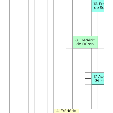
16. Frédéri
de Souab
8. Frédéric
de Büren
17. Adélaïd
de Filsga
4.
Frédéric