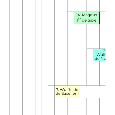
14.
Magnus
er
I
de Saxe
29.
Wulfhild
de Norvèg
7. Wulfhilde
de Saxe
(en)