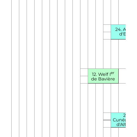
24.
Azzo
II
d'Este
er
12.
Welf
I
de Bavière
25.
Cunégond
d'Altdorf