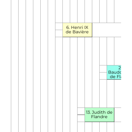
6.
Henri
IX
de Bavière
26.
Baudouin
de Flandr
13. Judith de
Flandre