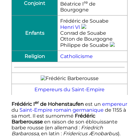
re
Conjoint
Béatrice
I
de
Bourgogne
Frédéric de Souabe
Henri
VI
Enfants
Conrad de Souabe
Otton de Bourgogne
Philippe de Souabe
Religion
Catholicisme
Empereurs du Saint-Empire
er
Frédéric
I
de Hohenstaufen
est un
empereur
du
Saint-Empire romain germanique
de 1155 à
sa mort. Il est surnommé
Frédéric
Barberousse
en raison de son éblouissante
barbe rousse (en allemand
:
Friedrich
Barbarossa
, en latin
:
Fridericus Ænobarbus
).