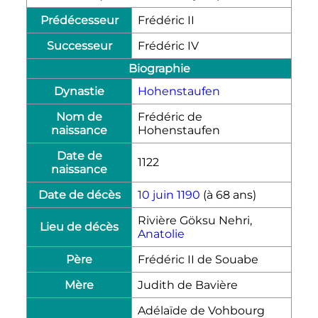
Prédécesseur
Frédéric
II
Successeur
Frédéric
IV
Biographie
Dynastie
Hohenstaufen
Nom de
Frédéric de
naissance
Hohenstaufen
Date de
1122
naissance
Date de décès
10 juin
1190
(à 68 ans)
Rivière Göksu Nehri,
Lieu de décès
Anatolie
Père
Frédéric
II
de Souabe
Mère
Judith de Bavière
Adélaïde de Vohbourg