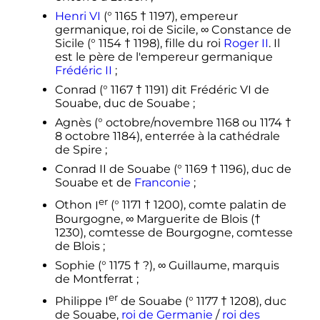
Henri
VI
(
°
1165
†
1197), empereur
germanique, roi de Sicile, ∞ Constance de
Sicile (
°
1154
†
1198), fille du roi
Roger
II
. Il
est le père de l'empereur germanique
Frédéric
II
;
Conrad (
°
1167
†
1191) dit
Frédéric
VI
de
Souabe
, duc de Souabe
;
Agnès (
°
octobre/novembre 1168 ou 1174
†
8 octobre 1184), enterrée à la cathédrale
de Spire
;
Conrad
II
de Souabe
(
°
1169
†
1196), duc de
Souabe et de
Franconie
;
er
Othon
I
(
°
1171
†
1200), comte palatin de
Bourgogne, ∞ Marguerite de Blois (
†
1230), comtesse de Bourgogne, comtesse
de Blois
;
Sophie (
°
1175
†
?
), ∞ Guillaume, marquis
de Montferrat
;
er
Philippe
I
de Souabe
(
°
1177
†
1208), duc
de Souabe,
roi de Germanie
/
roi des