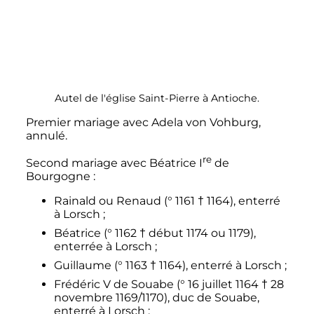
Autel de l'église Saint-Pierre à Antioche.
Premier mariage avec Adela von Vohburg,
annulé.
re
Second mariage avec
Béatrice
I
de
Bourgogne
:
Rainald ou Renaud (
°
1161
†
1164), enterré
à Lorsch
;
Béatrice (
°
1162
†
début 1174 ou 1179),
enterrée à Lorsch
;
Guillaume (
°
1163
†
1164), enterré à Lorsch
;
Frédéric
V
de Souabe
(
°
16 juillet 1164
†
28
novembre 1169/1170), duc de Souabe,
enterré à Lorsch
;