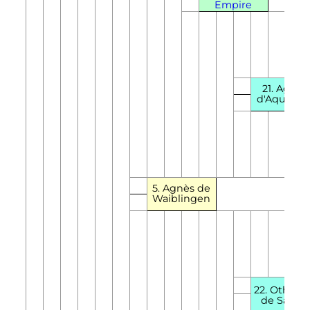
Empire
21. Agnès
d'Aquitain
5. Agnès de
Waiblingen
I
22.
Othon
I
de Savoie