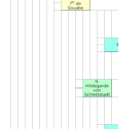
er
I
de
Souabe
18.
9.
Hildegarde
von
Schlettstadt