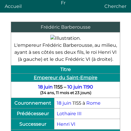
Fr
Accueil
Chercher
Frédéric Barberousse
L'empereur Frédéric Barberousse, au milieu,
ayant à ses côtés ses deux fils, le roi Henri
VI
(à gauche) et le duc Frédéric
VI
(à droite).
Titre
Empereur du Saint-Empire
18 juin
1155
–
10 juin
1190
(
34 ans, 11 mois et 23 jours
)
Couronnement
18 juin
1155
à
Rome
Prédécesseur
Lothaire
III
Successeur
Henri
VI