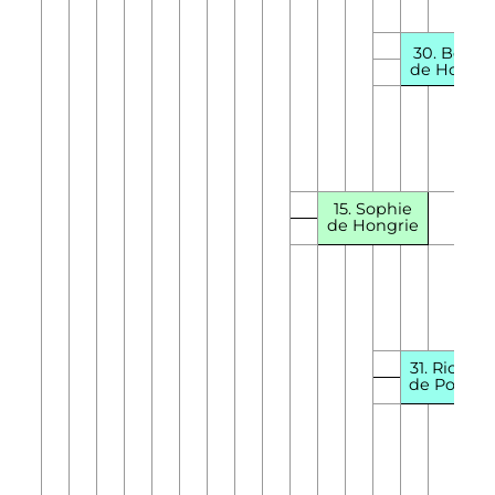
e
30.
Béla
I
de Hongri
15. Sophie
de Hongrie
31. Richezz
de Pologn