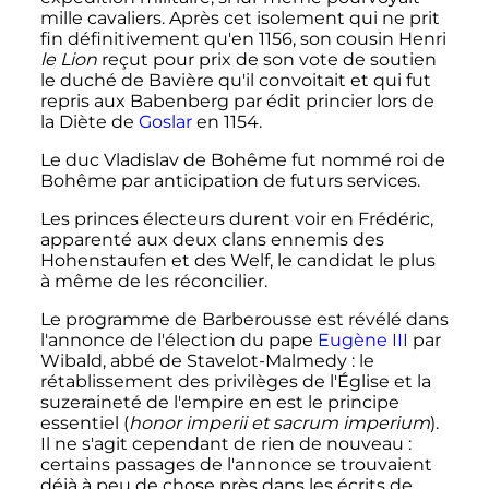
mille cavaliers. Après cet isolement qui ne prit
fin définitivement qu'en 1156, son cousin Henri
le Lion
reçut pour prix de son vote de soutien
le duché de Bavière qu'il convoitait et qui fut
repris aux Babenberg par édit princier lors de
la Diète de
Goslar
en 1154.
Le duc Vladislav de Bohême fut nommé roi de
Bohême par anticipation de futurs services.
Les princes électeurs durent voir en Frédéric,
apparenté aux deux clans ennemis des
Hohenstaufen et des Welf, le candidat le plus
à même de les réconcilier.
Le programme de Barberousse est révélé dans
l'annonce de l'élection du pape
Eugène
III
par
Wibald, abbé de Stavelot-Malmedy
: le
rétablissement des privilèges de l'Église et la
suzeraineté de l'empire en est le principe
essentiel (
honor imperii et sacrum imperium
).
Il ne s'agit cependant de rien de nouveau
:
certains passages de l'annonce se trouvaient
déjà à peu de chose près dans les écrits de