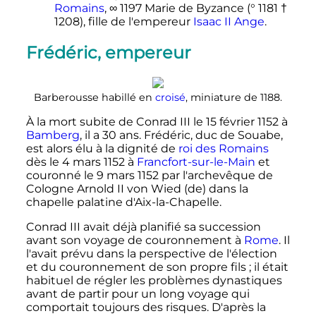
Romains
, ∞ 1197 Marie de Byzance (
°
1181
†
1208), fille de l'empereur
Isaac
II
Ange
.
Frédéric, empereur
Barberousse habillé en
croisé
, miniature de 1188.
À la mort subite de
Conrad
III
le
15 février 1152
à
Bamberg
, il a 30 ans. Frédéric, duc de Souabe,
est alors élu à la dignité de
roi des Romains
dès le
4 mars 1152
à
Francfort-sur-le-Main
et
couronné le
9 mars 1152
par l'archevêque de
Cologne Arnold
II
von Wied
(de)
dans la
chapelle palatine d'Aix-la-Chapelle.
Conrad
III
avait déjà planifié sa succession
avant son voyage de couronnement à
Rome
. Il
l'avait prévu dans la perspective de l'élection
et du couronnement de son propre fils
; il était
habituel de régler les problèmes dynastiques
avant de partir pour un long voyage qui
comportait toujours des risques. D'après la