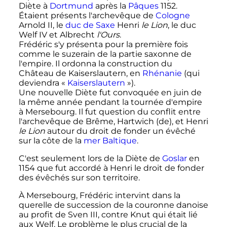
Diète à
Dortmund
après la
Pâques
1152.
Étaient présents l'archevêque de
Cologne
Arnold
II
, le
duc de Saxe
Henri
le Lion
, le duc
Welf
IV
et Albrecht
l'Ours
.
Frédéric s'y présenta pour la première fois
comme le suzerain de la partie saxonne de
l'empire. Il ordonna la construction du
Château de Kaiserslautern, en
Rhénanie
(qui
deviendra «
Kaiserslautern
»).
Une nouvelle Diète fut convoquée en juin de
la même année pendant la tournée d'empire
à Mersebourg. Il fut question du conflit entre
l'archevêque de Brême, Hartwich
(de)
, et Henri
le Lion
autour du droit de fonder un évêché
sur la côte de la
mer Baltique
.
C'est seulement lors de la Diète de
Goslar
en
1154 que fut accordé à Henri le droit de fonder
des évêchés sur son territoire.
À Mersebourg, Frédéric intervint dans la
querelle de succession de la couronne danoise
au profit de
Sven
III
, contre Knut qui était lié
aux Welf. Le problème le plus crucial de la