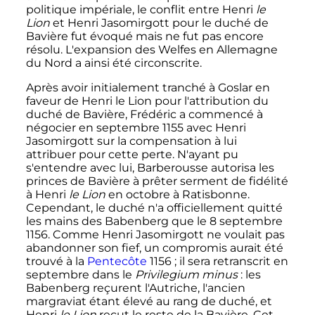
politique impériale, le conflit entre Henri
le
Lion
et Henri Jasomirgott pour le duché de
Bavière fut évoqué mais ne fut pas encore
résolu. L'expansion des Welfes en Allemagne
du Nord a ainsi été circonscrite.
Après avoir initialement tranché à Goslar en
faveur de Henri le Lion pour l'attribution du
duché de Bavière, Frédéric a commencé à
négocier en septembre 1155 avec Henri
Jasomirgott sur la compensation à lui
attribuer pour cette perte. N'ayant pu
s'entendre avec lui, Barberousse autorisa les
princes de Bavière à prêter serment de fidélité
à Henri
le Lion
en octobre à Ratisbonne.
Cependant, le duché n'a officiellement quitté
les mains des Babenberg que le
8 septembre
1156
. Comme Henri Jasomirgott ne voulait pas
abandonner son fief, un compromis aurait été
trouvé à la
Pentecôte
1156
; il sera retranscrit en
septembre dans le
Privilegium minus
: les
Babenberg reçurent l'Autriche, l'ancien
margraviat étant élevé au rang de duché, et
Henri
le Lion
reçut le reste de la Bavière. Cet