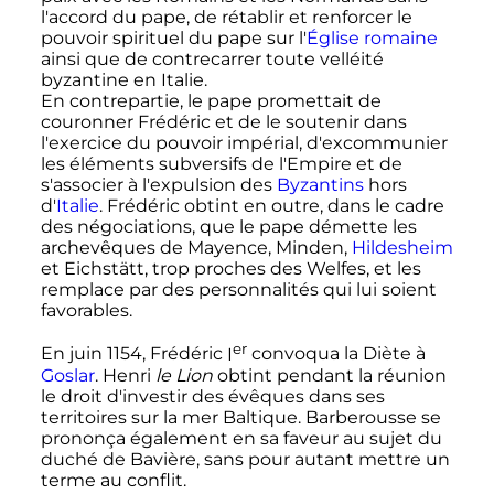
l'accord du pape, de rétablir et renforcer le
pouvoir spirituel du pape sur l'
Église romaine
ainsi que de contrecarrer toute velléité
byzantine en Italie.
En contrepartie, le pape promettait de
couronner Frédéric et de le soutenir dans
l'exercice du pouvoir impérial, d'excommunier
les éléments subversifs de l'Empire et de
s'associer à l'expulsion des
Byzantins
hors
d'
Italie
. Frédéric obtint en outre, dans le cadre
des négociations, que le pape démette les
archevêques de Mayence, Minden,
Hildesheim
et Eichstätt, trop proches des Welfes, et les
remplace par des personnalités qui lui soient
favorables.
er
En juin 1154,
Frédéric
I
convoqua la Diète à
Goslar
. Henri
le Lion
obtint pendant la réunion
le droit d'investir des évêques dans ses
territoires sur la mer Baltique. Barberousse se
prononça également en sa faveur au sujet du
duché de Bavière, sans pour autant mettre un
terme au conflit.