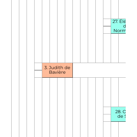
27. Éléono
de
Normandi
3. Judith de
Bavière
28. Ordulf
de Saxe