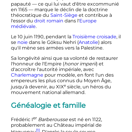
papauté
—
ce qui lui vaut d'être excommunié
en 1165
—
marque le déclin de la doctrine
théocratique du
Saint-Siège
et contribue à
l'essor du
droit romain
dans l'
Europe
médiévale
.
Le
10 juin 1190
, pendant la
Troisième croisade
, il
se
noie
dans le Göksu Nehri (
Anatolie
) alors
qu'il mène ses armées vers la Palestine.
Sa longévité ainsi que sa volonté de restaurer
l'honneur de l'Empire (
honor imperii
) et
d'accroître l'autorité impériale, avec
Charlemagne
pour modèle, en font l'un des
empereurs les plus connus du Moyen Âge,
e
jusqu'à devenir, au
XIX
siècle
, un héros du
mouvement national allemand.
Généalogie et famille
er
Frédéric
I
Barberousse
est né en 1122,
probablement au Château impérial de
[1]