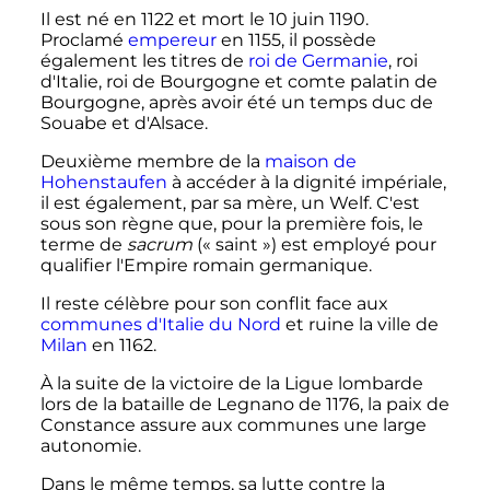
Il est né en 1122 et mort le
10 juin 1190
.
Proclamé
empereur
en 1155, il possède
également les titres de
roi de Germanie
, roi
d'Italie, roi de Bourgogne et comte palatin de
Bourgogne, après avoir été un temps duc de
Souabe et d'Alsace.
Deuxième membre de la
maison de
Hohenstaufen
à accéder à la dignité impériale,
il est également, par sa mère, un Welf. C'est
sous son règne que, pour la première fois, le
terme de
sacrum
(«
saint
») est employé pour
qualifier l'Empire romain germanique.
Il reste célèbre pour son conflit face aux
communes d'Italie du Nord
et ruine la ville de
Milan
en 1162.
À la suite de la victoire de la Ligue lombarde
lors de la bataille de Legnano de 1176, la paix de
Constance assure aux communes une large
autonomie.
Dans le même temps, sa lutte contre la