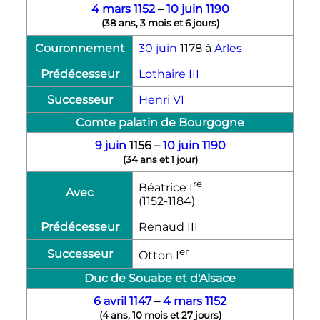
4 mars
1152
–
10 juin
1190
(
38 ans, 3 mois et 6 jours
)
Couronnement
30 juin
1178
à
Arles
Prédécesseur
Lothaire
III
Successeur
Henri
VI
Comte palatin de Bourgogne
9 juin
1156
–
10 juin
1190
(
34 ans et 1 jour
)
re
Béatrice
I
Avec
(1152-1184)
Prédécesseur
Renaud
III
er
Successeur
Otton
I
Duc de Souabe et d'Alsace
6 avril
1147
–
4 mars
1152
(
4 ans, 10 mois et 27 jours
)