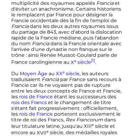
multiplicité des royaumes appelés
Francia
et
d'éviter un anachronisme. Certains historiens
le remplacent par France pour désigner la
Francie occidentale dès la fin de l'emploi de
Francia
dans les deux autres royaumes issus
du partage de 843, avec d'abord la dislocation
rapide de la Francie médiane, puis l'abandon
du nom
Francia
dans la Francie orientale avec
l'arrivée d'une dynastie non franque sur le
trône
: ainsi Renée Mussot-Goulard parle de
[1]
e
France carolingienne au
X
siècle
.
e
Du
Moyen Âge
au
XX
siècle
, les auteurs
traduisaient
Francia
par France sans recours à
Francie car ils ne voyaient pas de rupture
entre les deux concepts de France et Francie,
les
rois de France
étant les successeurs des
rois des Francs
et le changement de titre
s'étant fait progressivement
: officiellement,
les
rois de France
porteront exclusivement le
titre de roi des Francs,
Rex Francorum
dans
e
leur titulature latine, jusqu'au
XIII
siècle
et
e
encore au
XVII
siècle
, des médailles royales