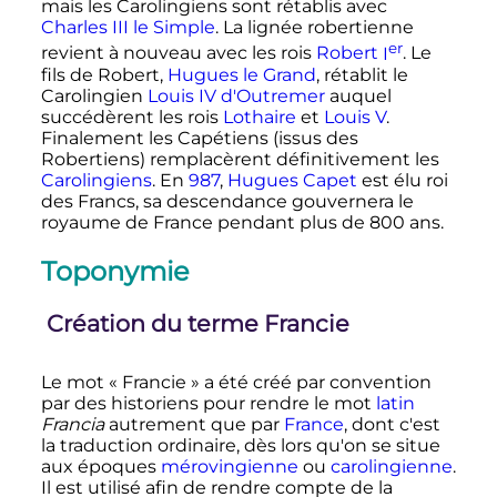
mais les Carolingiens sont rétablis avec
Charles
III
le Simple
. La lignée robertienne
er
revient à nouveau avec les rois
Robert
I
. Le
fils de Robert,
Hugues le Grand
, rétablit le
Carolingien
Louis
IV
d'Outremer
auquel
succédèrent les rois
Lothaire
et
Louis
V
.
Finalement les Capétiens (issus des
Robertiens) remplacèrent définitivement les
Carolingiens
. En
987
,
Hugues Capet
est élu roi
des Francs, sa descendance gouvernera le
royaume de France pendant plus de 800 ans.
Toponymie
Création du terme Francie
Le mot «
Francie
» a été créé par convention
par des historiens pour rendre le mot
latin
Francia
autrement que par
France
, dont c'est
la traduction ordinaire, dès lors qu'on se situe
aux époques
mérovingienne
ou
carolingienne
.
Il est utilisé afin de rendre compte de la