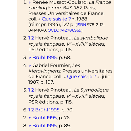
↑
Renée
Mussot-Goulard
,
La France
carolingienne, 843-987
, Paris,
Presses Universitaires de France,
coll.
«
Que sais-je
?
»,
1988
(
réimpr.
1994), 127
p.
(
ISBN
978-2-13-
.
041410-0
,
OCLC
742786969
)
1
2
Hervé Pinoteau,
La symbolique
e
e
royale française,
V
–
XVIII
siècle
s
,
PSR éditions,
p.
115
.
↑
Brühl 1995
,
p.
68
.
↑
Gabriel Fournier,
Les
Mérovingiens
, Presses universitaires
de France,
coll.
«
Que sais-je
?
»
, juin
1987,
p.
107
.
1
2
Hervé Pinoteau,
La Symbolique
e
e
royale française,
V
–
XVIII
siècles
,
PSR éditions,
p.
115
.
1
2
Brühl 1995
,
p.
70
.
↑
Brühl 1995
,
p.
76
.
↑
Brühl 1995
,
p.
89
.