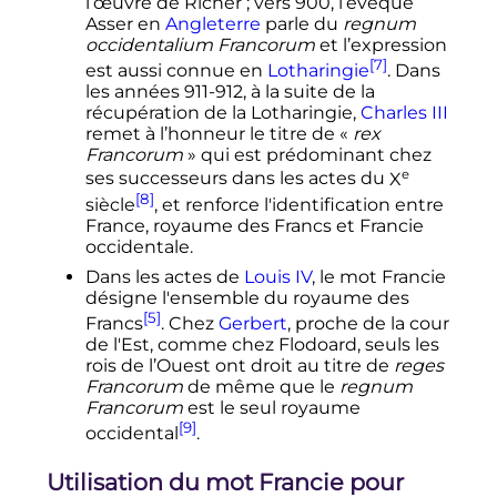
l’œuvre de Richer
; vers 900, l’évêque
Asser en
Angleterre
parle du
regnum
occidentalium Francorum
et l’expression
[7]
est aussi connue en
Lotharingie
. Dans
les années 911-912, à la suite de la
récupération de la Lotharingie,
Charles
III
remet à l’honneur le titre de «
rex
Francorum
» qui est prédominant chez
e
ses successeurs dans les actes du
X
[8]
siècle
, et renforce l'identification entre
France, royaume des Francs et Francie
occidentale.
Dans les actes de
Louis
IV
, le mot Francie
désigne l'ensemble du royaume des
[5]
Francs
. Chez
Gerbert
, proche de la cour
de l'Est, comme chez Flodoard, seuls les
rois de l’Ouest ont droit au titre de
reges
Francorum
de même que le
regnum
Francorum
est le seul royaume
[9]
occidental
.
Utilisation du mot Francie pour