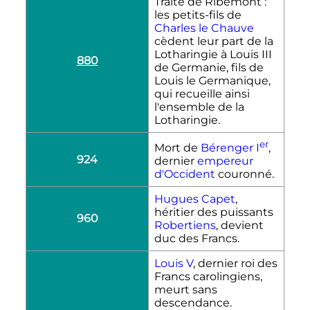
Traité de Ribemont :
les petits-fils de
Charles le Chauve
cèdent leur part de la
Lotharingie à
Louis
III
880
de Germanie
, fils de
Louis le Germanique,
qui recueille ainsi
l'ensemble de la
Lotharingie.
er
Mort de
Bérenger
I
,
924
dernier
empereur
d'Occident
couronné.
Hugues Capet
,
héritier des puissants
960
Robertiens
, devient
duc des Francs.
Louis
V
, dernier roi des
Francs carolingiens,
meurt sans
descendance.