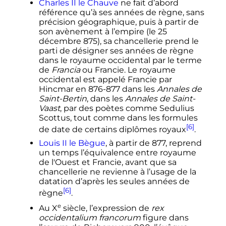
Charles
II
le Chauve
ne fait d’abord
référence qu’à ses années de règne, sans
précision géographique, puis à partir de
son avènement à l’empire (le
25
décembre 875
), sa chancellerie prend le
parti de désigner ses années de règne
dans le royaume occidental par le terme
de
Francia
ou Francie. Le royaume
occidental est appelé Francie par
Hincmar en 876-877 dans les
Annales de
Saint-Bertin
, dans les
Annales de Saint-
Vaast
, par des poètes comme Sedulius
Scottus, tout comme dans les formules
[6]
de date de certains diplômes royaux
.
Louis
II
le Bègue
, à partir de 877, reprend
un temps l’équivalence entre royaume
de l'Ouest et Francie, avant que sa
chancellerie ne revienne à l’usage de la
datation d’après les seules années de
[6]
règne
.
e
Au
X
siècle
, l’expression de
rex
occidentalium francorum
figure dans