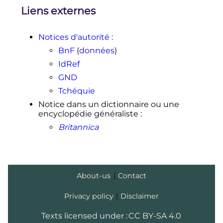
Liens externes
Notices d'autorité
:
BnF
(
données
)
IdRef
GND
Tchéquie
Notice dans un dictionnaire ou une
encyclopédie généraliste
:
Britannica
About-us
|
Contact
Privacy policy
|
Disclaimer
Texts licensed under :
CC BY-SA 4.0