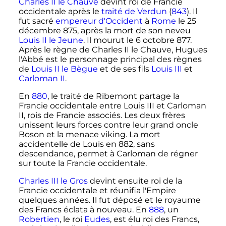
Charles
II
le Chauve
devint roi de Francie
occidentale après le
traité de Verdun
(
843
). Il
fut sacré
empereur d'Occident
à
Rome
le
25
décembre 875
, après la mort de son neveu
Louis
II
le Jeune
. Il mourut le
6 octobre 877
.
Après le règne de
Charles
II
le Chauve, Hugues
l'Abbé est le personnage principal des règnes
de
Louis
II
le Bègue
et de ses fils
Louis
III
et
Carloman
II
.
En
880
, le traité de Ribemont partage la
Francie occidentale entre
Louis
III
et
Carloman
II
, rois de Francie associés. Les deux frères
unissent leurs forces contre leur grand oncle
Boson et la menace viking. La mort
accidentelle de Louis en 882, sans
descendance, permet à Carloman de régner
sur toute la Francie occidentale.
Charles
III
le Gros
devint ensuite roi de la
Francie occidentale et réunifia l'Empire
quelques années. Il fut déposé et le royaume
des Francs éclata à nouveau. En
888
, un
Robertien
, le roi
Eudes
, est élu roi des Francs,