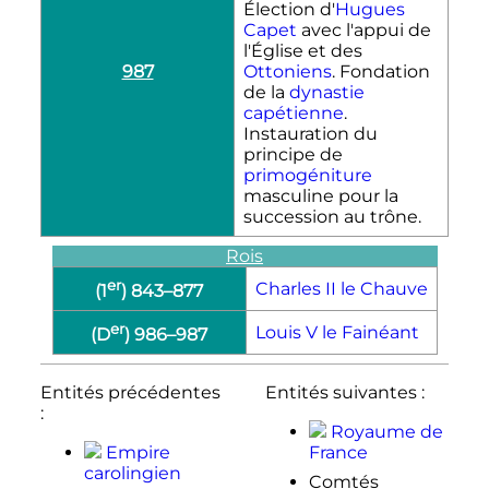
Élection d'
Hugues
Capet
avec l'appui de
l'Église et des
987
Ottoniens
. Fondation
de la
dynastie
capétienne
.
Instauration du
principe de
primogéniture
masculine pour la
succession au trône.
Rois
er
Charles
II
le Chauve
(
1
)
843
–
877
er
Louis
V
le Fainéant
(D
)
986
–
987
Entités précédentes
Entités suivantes :
:
Royaume de
Empire
France
carolingien
Comtés