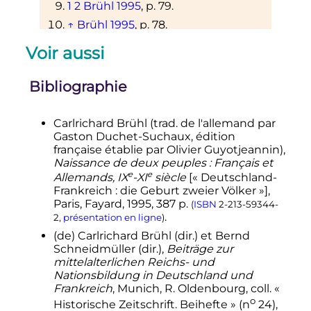
1
2
Brühl 1995
,
p.
79
.
↑
Brühl 1995
,
p.
78
.
Voir aussi
Bibliographie
Carlrichard
Brühl
(
trad.
de l'allemand par
Gaston Duchet-Suchaux, édition
française établie par Olivier Guyotjeannin),
Naissance de deux peuples : Français et
e
e
Allemands,
IX
-
XI
siècle
[«
Deutschland-
Frankreich : die Geburt zweier Völker
»],
Paris, Fayard,
1995
, 387
p.
(
ISBN
2-213-59344-
.
2
,
présentation en ligne
)
(de)
Carlrichard
Brühl
(
dir.
) et Bernd
Schneidmüller
(
dir.
),
Beiträge zur
mittelalterlichen Reichs- und
Nationsbildung in Deutschland und
Frankreich
, Munich, R. Oldenbourg,
coll.
«
o
Historische Zeitschrift. Beihefte » (
n
24),