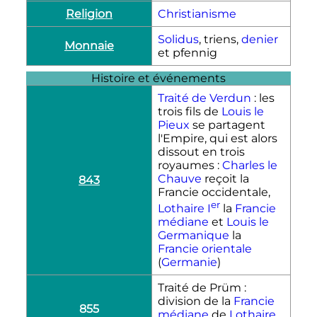
Religion
Christianisme
Solidus
, triens,
denier
Monnaie
et pfennig
Histoire et événements
Traité de Verdun
: les
trois fils de
Louis le
Pieux
se partagent
l'Empire, qui est alors
dissout en trois
royaumes :
Charles le
Chauve
reçoit la
843
Francie occidentale,
er
Lothaire
I
la
Francie
médiane
et
Louis le
Germanique
la
Francie orientale
(
Germanie
)
Traité de Prüm :
division de la
Francie
855
médiane
de
Lothaire