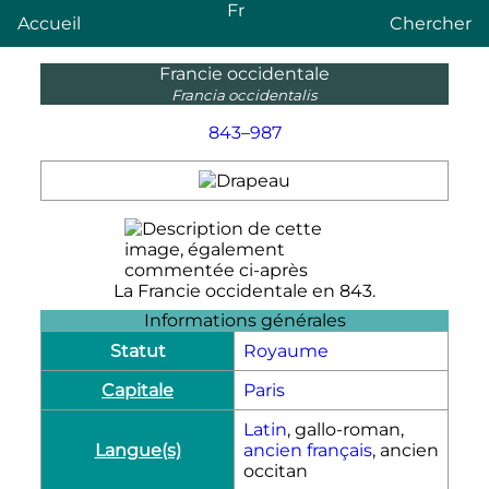
Fr
Accueil
Chercher
Francie occidentale
Francia occidentalis
843
–
987
La Francie occidentale en 843.
Informations générales
Statut
Royaume
Capitale
Paris
Latin
, gallo-roman,
Langue(s)
ancien français
, ancien
occitan