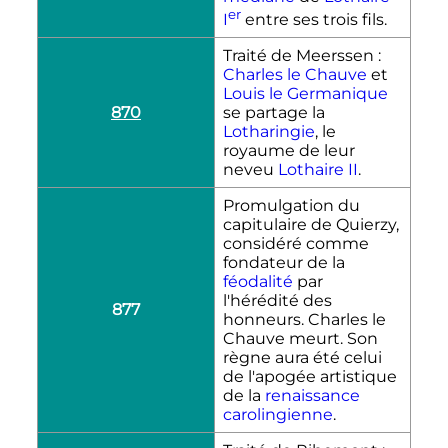
er
I
entre ses trois fils.
Traité de Meerssen :
Charles le Chauve
et
Louis le Germanique
870
se partage la
Lotharingie
, le
royaume de leur
neveu
Lothaire
II
.
Promulgation du
capitulaire de Quierzy,
considéré comme
fondateur de la
féodalité
par
l'hérédité des
877
honneurs. Charles le
Chauve meurt. Son
règne aura été celui
de l'apogée artistique
de la
renaissance
carolingienne
.