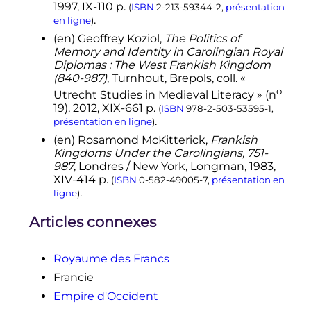
1997
,
IX
-110
p.
(
ISBN
2-213-59344-2
,
présentation
.
en ligne
)
(en)
Geoffrey
Koziol
,
The Politics of
Memory and Identity in Carolingian Royal
Diplomas : The West Frankish Kingdom
(840-987)
, Turnhout, Brepols,
coll.
«
o
Utrecht Studies in Medieval Literacy » (
n
19),
2012
,
XIX
-661
p.
(
ISBN
978-2-503-53595-1
,
.
présentation en ligne
)
(en)
Rosamond
McKitterick
,
Frankish
Kingdoms Under the Carolingians, 751-
987
, Londres / New York, Longman,
1983
,
XIV
-414
p.
(
ISBN
0-582-49005-7
,
présentation en
.
ligne
)
Articles connexes
Royaume des Francs
Francie
Empire d'Occident