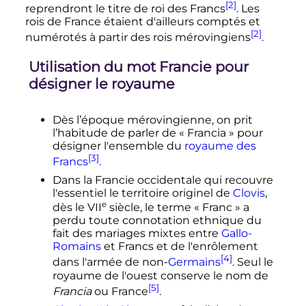
[2]
reprendront le titre de roi des Francs
. Les
rois de France étaient d'ailleurs comptés et
[2]
numérotés à partir des rois mérovingiens
.
Utilisation du mot Francie pour
désigner le royaume
Dès l’époque mérovingienne, on prit
l’habitude de parler de «
Francia
» pour
désigner l'ensemble du
royaume des
[3]
Francs
.
Dans la Francie occidentale qui recouvre
l'essentiel le territoire originel de
Clovis
,
e
dès le
VII
siècle
, le terme «
Franc
» a
perdu toute connotation ethnique du
fait des mariages mixtes entre
Gallo-
Romains
et Francs et de l'enrôlement
[4]
dans l'armée de non-
Germains
. Seul le
royaume de l'ouest conserve le nom de
[5]
Francia
ou France
.