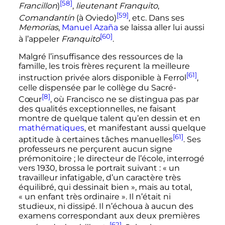
[58]
Francillon
)
,
lieutenant Franquito
,
[59]
Comandantín
(à Oviedo)
, etc. Dans ses
Memorias
,
Manuel Azaña
se laissa aller lui aussi
[60]
à l’appeler
Franquito
.
Malgré l’insuffisance des ressources de la
famille, les trois frères reçurent la meilleure
[61]
instruction privée alors disponible à Ferrol
,
celle dispensée par le collège du Sacré-
[8]
Cœur
, où Francisco ne se distingua pas par
des qualités exceptionnelles, ne faisant
montre de quelque talent qu’en dessin et en
mathématiques
, et manifestant aussi quelque
[61]
aptitude à certaines tâches manuelles
. Ses
professeurs ne perçurent aucun signe
prémonitoire
; le directeur de l’école, interrogé
vers 1930, brossa le portrait suivant
: «
un
travailleur infatigable, d’un caractère très
équilibré, qui dessinait bien
», mais au total,
«
un enfant très ordinaire
». Il n’était ni
studieux, ni dissipé. Il n’échoua à aucun des
examens correspondant aux deux premières
[62]