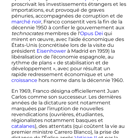
proscrivait les investissements étrangers et les
importations, eut provoqué de graves
pénuries, accompagnées de corruption et de
marché noir
, Franco consentit vers la fin de la
décennie 1950 à confier le gouvernement aux
technocrates
membres de l'
Opus Dei
qui
mirent en œuvre, avec l'aide économique des
États-Unis (concrétisée lors de la visite du
président
Eisenhower
à Madrid en 1959) la
libéralisation de l’économie espagnole, au
rythme de plans «
de stabilisation et de
développement
», avec pour résultat un
rapide redressement économique et une
croissance
hors norme dans la décennie 1960.
En 1969, Franco désigna officiellement Juan
Carlos comme son successeur. Les dernières
années de la dictature sont notamment
marquées par l’irruption de nouvelles
revendications (ouvrières, étudiantes,
régionalistes notamment basques et
catalanes
), des attentats (qui coûtent la vie au
premier ministre Carrero Blanco), la prise de
distance de l’Église après
Vatican II
et par la