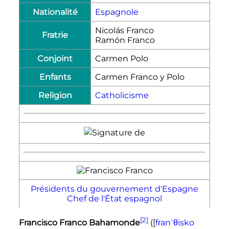
Nationalité
Espagnole
Nicolás Franco
Fratrie
Ramón Franco
Conjoint
Carmen Polo
Enfants
Carmen Franco y Polo
Religion
Catholicisme
Présidents du gouvernement d'Espagne
Chef de l'État espagnol
[2]
Francisco Franco Bahamonde
(
[
f
ɾ
a
n
ˈ
θ
i
s
k
o