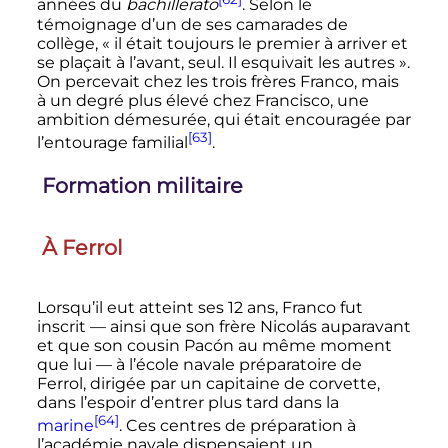
années du
bachillerato
. Selon le
témoignage d’un de ses camarades de
collège, «
il était toujours le premier à arriver et
se plaçait à l’avant, seul. Il esquivait les autres
».
On percevait chez les trois frères Franco, mais
à un degré plus élevé chez Francisco, une
ambition démesurée, qui était encouragée par
[63]
l’entourage familial
.
Formation militaire
À Ferrol
Lorsqu’il eut atteint ses
12 ans
, Franco fut
inscrit — ainsi que son frère Nicolás auparavant
et que son cousin Pacón au même moment
que lui — à l’école navale préparatoire de
Ferrol, dirigée par un capitaine de corvette,
dans l’espoir d’entrer plus tard dans la
[64]
marine
. Ces centres de préparation à
l’académie navale dispensaient un