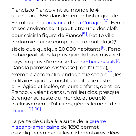
Francisco Franco vint au monde le 4
décembre 1892 dans le centre historique de
[4]
Ferrol, dans la
province
de
La Corogne
. Ferrol
et ses environs sont peut-être une des clefs
[5]
pour saisir la figure de Franco
. Petite ville
e
endormie qui ne comptait au début du
XX
[6]
siècle
que quelque
20 000 habitants
, Ferrol
hébergeait alors la plus grande base navale du
[7]
pays, en plus d’importants
chantiers navals
.
Dans la paroisse
castrense
(=de l’armée),
[8]
exemple accompli d’endogamie sociale
, les
militaires gradés constituaient une caste
privilégiée et isolée, et leurs enfants, dont les
Franco, vivaient dans un milieu clos, presque
étranger au reste du monde, et peuplé
exclusivement d’officiers, généralement de la
[9]
,
[10]
marine
.
La perte de Cuba à la suite de la
guerre
hispano-américaine
de 1898 permet
d’expliquer en partie les rudimentaires idées