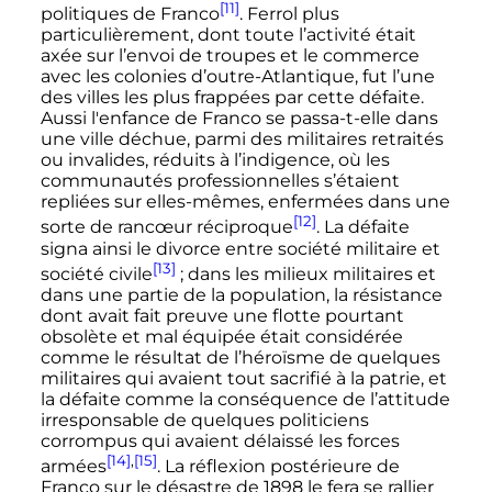
[11]
politiques de Franco
. Ferrol plus
particulièrement, dont toute l’activité était
axée sur l’envoi de troupes et le commerce
avec les colonies d’outre-Atlantique, fut l’une
des villes les plus frappées par cette défaite.
Aussi l'enfance de Franco se passa-t-elle dans
une ville déchue, parmi des militaires retraités
ou invalides, réduits à l’indigence, où les
communautés professionnelles s’étaient
repliées sur elles-mêmes, enfermées dans une
[12]
sorte de rancœur réciproque
. La défaite
signa ainsi le divorce entre société militaire et
[13]
société civile
; dans les milieux militaires et
dans une partie de la population, la résistance
dont avait fait preuve une flotte pourtant
obsolète et mal équipée était considérée
comme le résultat de l’héroïsme de quelques
militaires qui avaient tout sacrifié à la patrie, et
la défaite comme la conséquence de l’attitude
irresponsable de quelques politiciens
corrompus qui avaient délaissé les forces
[14]
,
[15]
armées
. La réflexion postérieure de
Franco sur le désastre de 1898 le fera se rallier