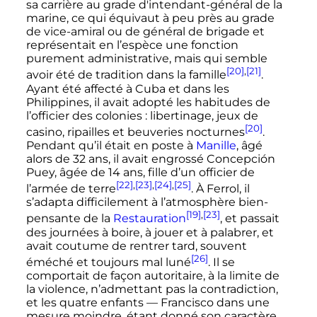
sa carrière au grade d'intendant-général de la
marine, ce qui équivaut à peu près au grade
de vice-amiral ou de général de brigade et
représentait en l’espèce une fonction
purement administrative, mais qui semble
[20]
,
[21]
avoir été de tradition dans la famille
.
Ayant été affecté à Cuba et dans les
Philippines, il avait adopté les habitudes de
l’officier des colonies
: libertinage, jeux de
[20]
casino, ripailles et beuveries nocturnes
.
Pendant qu’il était en poste à
Manille
, âgé
alors de
32 ans
, il avait engrossé Concepción
Puey, âgée de 14 ans, fille d’un officier de
[22]
,
[23]
,
[24]
,
[25]
l’armée de terre
. À Ferrol, il
s’adapta difficilement à l’atmosphère bien-
[19]
,
[23]
pensante de la
Restauration
, et passait
des journées à boire, à jouer et à palabrer, et
avait coutume de rentrer tard, souvent
[26]
éméché et toujours mal luné
. Il se
comportait de façon autoritaire, à la limite de
la violence, n’admettant pas la contradiction,
et les quatre enfants — Francisco dans une
mesure moindre, étant donné son caractère