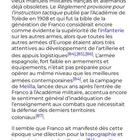
vieux manuels militaires français et allemands
déjà obsolètes. Le
Règlement provisoire pour
l’instruction tactique
publié par l’Académie de
Tolède en 1908 et qui fut la bible de la
génération de Franco considérait encore
comme évidente la supériorité de l’
infanterie
sur les autres armes, alors que toutes les
autres armées d’Europe étaient alors très
attentives au développement de l’artillerie et
[84]
,
[85]
,
[86]
des appuis logistiques
. L’armée
espagnole, fort faible en armements et
équipements, n’était pas préparée pour
opérer au même niveau que les meilleures
[84]
armées contemporaines
, et la campagne
de
Melilla
, lancée deux ans après l’entrée de
Franco à l’Académie militaire, accentua encore
le sentiment général d’inadéquation de
l’enseignement aux combats que nécessitait
la défense des derniers territoires
[87]
coloniaux
.
Il semble que Franco ait manifesté dès cette
époque une dilection pour la
topographie
et
[84]