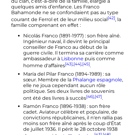
du clan, c’est-à-dire de la famille, élargie à
quelques amis d’enfance. Les Franco
Bahamonde ne se confondaient pas au type
[42]
courant de Ferrol et de leur milieu social
, la
famille comprenant en effet
:
Nicolás Franco (1891-1977)
: son frère aîné.
Ingénieur naval, il devint le principal
conseiller de Franco au début de la
guerre civile. Il termina sa carrière comme
ambassadeur à
Lisbonne
puis comme
[43]
,
[44]
,
[45]
homme d'affaires
.
María del Pilar Franco (1894-1989)
: sa
sœur. Membre de la
Phalange espagnole
,
elle ne joua cependant aucun rôle
politique. Ses deux livres de souvenirs
[46]
,
[47]
ont été des livres à succès
.
Ramón Franco (1896-1938)
: son frère
cadet. Aviateur célèbre et populaire, de
convictions républicaines, il n'en rallia pas
moins son frère aîné après le coup d'État
de
juillet 1936
. Il périt le
28 octobre 1938
[43]
,
[48]