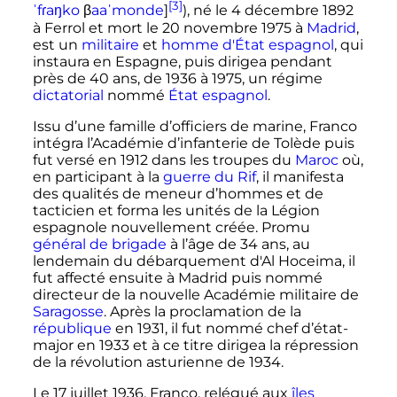
[3]
ˈ
f
ɾ
a
ŋ
k
o
β
a
a
ˈ
m
o
n
d
e
]
), né le
4 décembre 1892
à Ferrol et mort le
20 novembre 1975
à
Madrid
,
est un
militaire
et
homme d'État
espagnol
, qui
instaura en Espagne, puis dirigea pendant
près de
40 ans
, de 1936 à 1975, un régime
dictatorial
nommé
État espagnol
.
Issu d’une famille d’officiers de marine, Franco
intégra l’Académie d’infanterie de Tolède puis
fut versé en 1912 dans les troupes du
Maroc
où,
en participant à la
guerre du Rif
, il manifesta
des qualités de meneur d’hommes et de
tacticien et forma les unités de la Légion
espagnole nouvellement créée. Promu
général de brigade
à l’âge de 34 ans, au
lendemain du débarquement d'Al Hoceima, il
fut affecté ensuite à Madrid puis nommé
directeur de la nouvelle Académie militaire de
Saragosse
. Après la proclamation de la
république
en 1931, il fut nommé chef d’état-
major en 1933 et à ce titre dirigea la répression
de la révolution asturienne de 1934.
Le 17 juillet 1936, Franco, relégué aux
îles