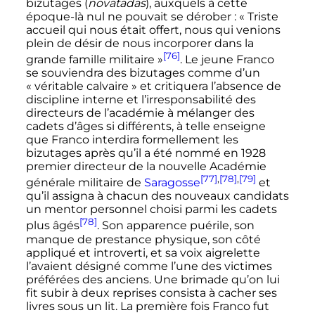
bizutages (
novatadas
), auxquels à cette
époque-là nul ne pouvait se dérober
: «
Triste
accueil qui nous était offert, nous qui venions
plein de désir de nous incorporer dans la
[76]
grande famille militaire
»
. Le jeune Franco
se souviendra des bizutages comme d’un
«
véritable calvaire
» et critiquera l’absence de
discipline interne et l’irresponsabilité des
directeurs de l’académie à mélanger des
cadets d’âges si différents, à telle enseigne
que Franco interdira formellement les
bizutages après qu’il a été nommé en 1928
premier directeur de la nouvelle Académie
[77]
,
[78]
,
[79]
générale militaire de
Saragosse
et
qu’il assigna à chacun des nouveaux candidats
un mentor personnel choisi parmi les cadets
[78]
plus âgés
. Son apparence puérile, son
manque de prestance physique, son côté
appliqué et introverti, et sa voix aigrelette
l’avaient désigné comme l’une des victimes
préférées des anciens. Une brimade qu’on lui
fit subir à deux reprises consista à cacher ses
livres sous un lit. La première fois Franco fut