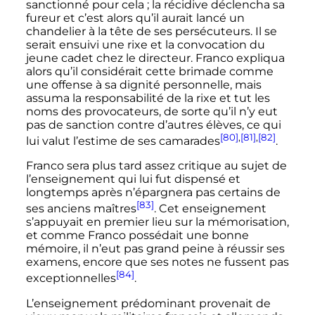
sanctionné pour cela
; la récidive déclencha sa
fureur et c’est alors qu’il aurait lancé un
chandelier à la tête de ses persécuteurs. Il se
serait ensuivi une rixe et la convocation du
jeune cadet chez le directeur. Franco expliqua
alors qu’il considérait cette brimade comme
une offense à sa dignité personnelle, mais
assuma la responsabilité de la rixe et tut les
noms des provocateurs, de sorte qu’il n’y eut
pas de sanction contre d’autres élèves, ce qui
[80]
,
[81]
,
[82]
lui valut l’estime de ses camarades
.
Franco sera plus tard assez critique au sujet de
l’enseignement qui lui fut dispensé et
longtemps après n’épargnera pas certains de
[83]
ses anciens maîtres
. Cet enseignement
s’appuyait en premier lieu sur la mémorisation,
et comme Franco possédait une bonne
mémoire, il n’eut pas grand peine à réussir ses
examens, encore que ses notes ne fussent pas
[84]
exceptionnelles
.
L’enseignement prédominant provenait de