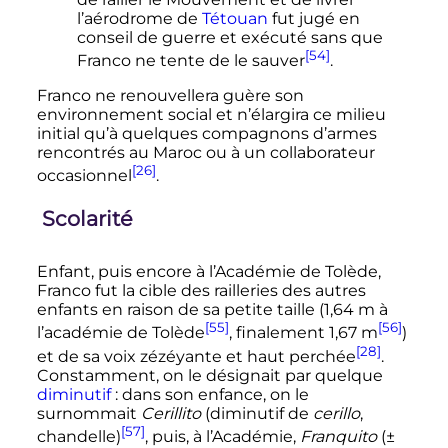
l’aérodrome de
Tétouan
fut jugé en
conseil de guerre et exécuté sans que
[54]
Franco ne tente de le sauver
.
Franco ne renouvellera guère son
environnement social et n’élargira ce milieu
initial qu’à quelques compagnons d’armes
rencontrés au Maroc ou à un collaborateur
[26]
occasionnel
.
Scolarité
Enfant, puis encore à l’Académie de Tolède,
Franco fut la cible des railleries des autres
enfants en raison de sa petite taille (
1,64
m
à
[55]
[56]
l’académie de Tolède
, finalement
1,67
m
)
[28]
et de sa voix zézéyante et haut perchée
.
Constamment, on le désignait par quelque
diminutif
: dans son enfance, on le
surnommait
Cerillito
(diminutif de
cerillo
,
[57]
chandelle)
, puis, à l’Académie,
Franquito
(±