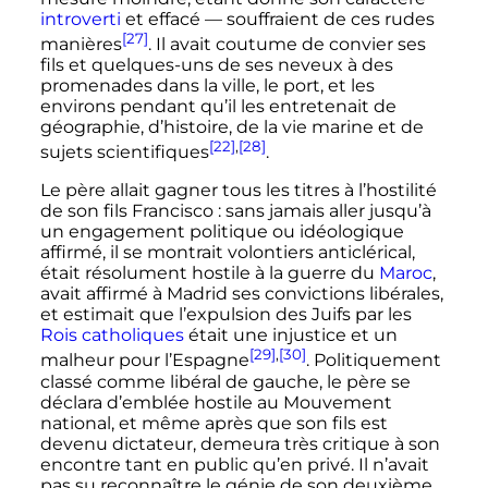
introverti
et effacé — souffraient de ces rudes
[27]
manières
. Il avait coutume de convier ses
fils et quelques-uns de ses neveux à des
promenades dans la ville, le port, et les
environs pendant qu’il les entretenait de
géographie, d’histoire, de la vie marine et de
[22]
,
[28]
sujets scientifiques
.
Le père allait gagner tous les titres à l’hostilité
de son fils Francisco
: sans jamais aller jusqu’à
un engagement politique ou idéologique
affirmé, il se montrait volontiers anticlérical,
était résolument hostile à la guerre du
Maroc
,
avait affirmé à Madrid ses convictions libérales,
et estimait que l’expulsion des Juifs par les
Rois catholiques
était une injustice et un
[29]
,
[30]
malheur pour l’Espagne
. Politiquement
classé comme libéral de gauche, le père se
déclara d’emblée hostile au Mouvement
national, et même après que son fils est
devenu dictateur, demeura très critique à son
encontre tant en public qu’en privé. Il n’avait
pas su reconnaître le génie de son deuxième