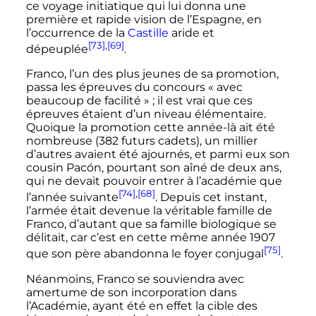
ce voyage initiatique qui lui donna une
première et rapide vision de l’Espagne, en
l’occurrence de la
Castille
aride et
[73]
,
[69]
dépeuplée
.
Franco, l’un des plus jeunes de sa promotion,
passa les épreuves du concours «
avec
beaucoup de facilité
»
; il est vrai que ces
épreuves étaient d’un niveau élémentaire.
Quoique la promotion cette année-là ait été
nombreuse (
382 futurs
cadets), un millier
d’autres avaient été ajournés, et parmi eux son
cousin Pacón, pourtant son aîné de deux ans,
qui ne devait pouvoir entrer à l’académie que
[74]
,
[68]
l’année suivante
. Depuis cet instant,
l’armée était devenue la véritable famille de
Franco, d’autant que sa famille biologique se
délitait, car c’est en cette même année 1907
[75]
que son père abandonna le foyer conjugal
.
Néanmoins, Franco se souviendra avec
amertume de son incorporation dans
l’Académie, ayant été en effet la cible des