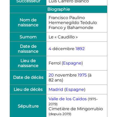
Successeur
Luis Carrero Blanco
Biographie
Francisco Paulino
Nom de
Hermenegildo Teódulo
naissance
Franco y Bahamonde
Surnom
Le « Caudillo »
Date de
4
décembre
1892
naissance
Lieu de
Ferrol (
Espagne
)
naissance
20
novembre
1975
(à
Date de décès
82 ans)
Lieu de décès
Madrid
(
Espagne
)
Valle de los Caídos
(1975-
2019)
Sépulture
Cimetière de Mingorrubio
(depuis 2019)