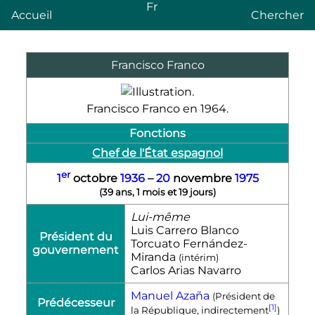
Fr
Accueil
Chercher
Francisco Franco
Francisco Franco en 1964.
Fonctions
Chef de l'État espagnol
er
1
octobre
1936
–
20
novembre
1975
(
39 ans, 1 mois et 19 jours
)
Lui-même
Luis Carrero Blanco
Président du
Torcuato Fernández-
gouvernement
Miranda
(intérim)
Carlos Arias Navarro
Manuel Azaña
(Président de
Prédécesseur
[1]
la République, indirectement
)