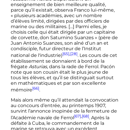
enseignement de bien meilleure qualité,
parce qu’il existait, observa Franco lui-même,
«
plusieurs académies, avec un nombre
d’élèves limité, dirigées par des officiers de
marine ou des militaires. […] Parmi elles, je
choisis celle qui était dirigée par un capitaine
de corvette, don Saturnino Suanzes
» (père de
Juan Antonio Suanzes, son aîné d’un an et
condisciple, futur directeur de l’Institut
[65]
,
[28]
national de l'industrie)
. Les cours de cet
établissement se donnaient à bord de la
frégate
Asturias
, dans la rade de Ferrol. Pacón
note que son cousin était le plus jeune de
tous les élèves, et qu’il se distinguait surtout
en mathématiques et par son excellente
[66]
mémoire
.
Mais alors même qu’il attendait la convocation
au concours d’entrée, au
printemps 1907
,
survint l’annonce inopinée de la fermeture de
[67]
,
[68]
l’Académie navale de Ferrol
. Après la
défaite à Cuba, le commandement de la
marine se retrouva avec un excédent