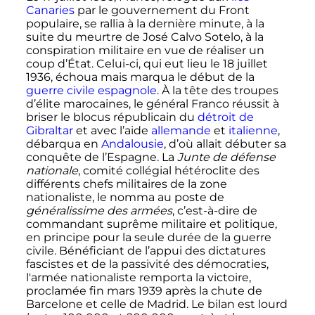
Canaries
par le gouvernement du Front
populaire, se rallia à la dernière minute, à la
suite du meurtre de José Calvo Sotelo, à la
conspiration militaire en vue de réaliser un
coup d’État. Celui-ci, qui eut lieu le
18 juillet
1936
, échoua mais marqua le début de la
guerre civile espagnole
. À la tête des troupes
d’élite marocaines, le général Franco réussit à
briser le blocus républicain du
détroit de
Gibraltar
et avec l’aide
allemande
et
italienne
,
débarqua en
Andalousie
, d’où allait débuter sa
conquête de l’Espagne. La
Junte de défense
nationale
, comité collégial hétéroclite des
différents chefs militaires de la zone
nationaliste, le nomma au poste de
généralissime des armées
, c’est-à-dire de
commandant suprême militaire et politique,
en principe pour la seule durée de la guerre
civile. Bénéficiant de l’appui des dictatures
fascistes et de la passivité des démocraties,
l'armée nationaliste remporta la victoire,
proclamée fin
mars 1939
après la chute de
Barcelone et celle de Madrid. Le bilan est lourd