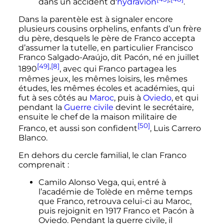
dans un accident d'
hydravion
.
Dans la parentèle est à signaler encore
plusieurs cousins orphelins, enfants d’un frère
du père, desquels le père de Franco accepta
d’assumer la tutelle, en particulier Francisco
Franco Salgado-Araújo, dit Pacón, né en juillet
[49]
,
[8]
1890
, avec qui Franco partagea les
mêmes jeux, les mêmes loisirs, les mêmes
études, les mêmes écoles et académies, qui
fut à ses côtés au
Maroc
, puis à
Oviedo
, et qui
pendant la
Guerre civile
devint le secrétaire,
ensuite le chef de la maison militaire de
[50]
Franco, et aussi son confident
, Luis Carrero
Blanco.
En dehors du cercle familial, le clan Franco
comprenait
:
Camilo Alonso Vega, qui, entré à
l’académie de Tolède en même temps
que Franco, retrouva celui-ci au Maroc,
puis rejoignit en 1917 Franco et Pacón à
Oviedo. Pendant la guerre civile, il