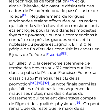
les techniques de fortification
et qu’il
aimait l’histoire, déplorant le désintérêt des
cadres de l’Académie pour le passé illustre de
[88]
Tolède
. Régulièrement, de longues
randonnées étaient effectuées, où les cadets
quittaient la ville à cheval et en musique, puis
étaient logés pour la nuit dans les modestes
foyers de paysans, «
où nous commencions à
connaître de près les grandes vertus et la
noblesse du peuple espagnol
». En 1910, le
périple de fin d’études conduisit les cadets en
[89]
5 jours
de Tolède à
Escorial
.
En
juillet 1910
, la cérémonie solennelle de
remise des brevets aux
312 cadets
eut lieu
dans le patio de l’Alcazar. Francisco Franco se
e
classait au
251
rang sur les 312 de sa
[90]
,
[91]
,
[92]
promotion
. Sa note finale parmi les
plus faibles n’était pas la conséquence de
mauvaises notes, mais des critères du
classement qui tenaient davantage compte
[93]
de l’âge et des qualités physiques
. On peut
remarquer du reste que le major de sa