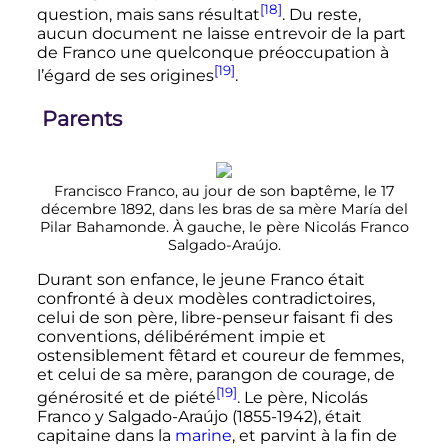
[18]
question, mais sans résultat
. Du reste,
aucun document ne laisse entrevoir de la part
de Franco une quelconque préoccupation à
[19]
l’égard de ses origines
.
Parents
Francisco Franco, au jour de son baptême, le 17
décembre 1892, dans les bras de sa mère María del
Pilar Bahamonde. À gauche, le père Nicolás Franco
Salgado-Araújo.
Durant son enfance, le jeune Franco était
confronté à deux modèles contradictoires,
celui de son père, libre-penseur faisant fi des
conventions, délibérément impie et
ostensiblement fêtard et coureur de femmes,
et celui de sa mère, parangon de courage, de
[19]
générosité et de piété
. Le père, Nicolás
Franco y Salgado-Araújo (1855-1942), était
capitaine dans la
marine
, et parvint à la fin de