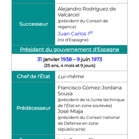
Alejandro Rodríguez de
Valcárcel
(président du Conseil de
Successeur
régence)
er
Juan Carlos
I
(roi d'Espagne)
Président du gouvernement d'Espagne
31
janvier
1938
–
9
juin
1973
(
35 ans, 4 mois et 9 jours
)
Chef de l'État
Lui-même
Francisco Gómez-Jordana
Sousa
(président de la Junte technique
de l’État en zone soulevée)
Prédécesseur
José Miaja
(président du Conseil national
de Défense en zone
républicaine)