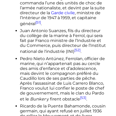
commanda l’une des unités de choc de
l’armée nationaliste, et devint par la suite
directeur de la
Garde civile
, ministre de
l’Intérieur de 1947 à 1959, et capitaine
[51]
général
.
Juan Antonio Suanzes, fils du directeur
du collège de la marine à Ferrol, qui sera
fait par Franco ministre de l’Industrie et
du Commerce, puis directeur de l’Institut
[52]
national de l'industrie (INI)
.
Pedro Nieto Antúnez, Ferrolan, officier de
marine, qui n’appartenait pas au cercle
des amis d’enfance et d’adolescence,
mais devint le compagnon préféré du
Caudillo lors de ses parties de pêche.
Après l’assassinat de Luis Carrero Blanco,
Franco voulut lui confier le poste de chef
de gouvernement, mais le clan du Pardo
[53]
et le
Bunker
y firent obstacle
.
Ricardo de la Puente Bahamonde, cousin
germain, qui ayant refusé en
juillet 1936
de rallier le Mouvement et de livrer