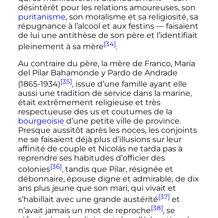
désintérêt pour les relations amoureuses, son
puritanisme
, son moralisme et sa religiosité, sa
répugnance à l’alcool et aux festins — faisaient
de lui une antithèse de son père et l’identifiait
[34]
pleinement à sa mère
.
Au contraire du père, la mère de Franco, María
del Pilar Bahamonde y Pardo de Andrade
[35]
(1865-1934)
, issue d’une famille ayant elle
aussi une tradition de service dans la marine,
était extrêmement religieuse et très
respectueuse des us et coutumes de la
bourgeoisie
d’une petite ville de province.
Presque aussitôt après les noces, les conjoints
ne se faisaient déjà plus d’illusions sur leur
affinité de couple et Nicolás ne tarda pas à
reprendre ses habitudes d’officier des
[36]
colonies
, tandis que Pilar, résignée et
débonnaire, épouse digne et admirable, de dix
ans plus jeune que son mari, qui vivait et
[37]
s’habillait avec une grande austérité
et
[38]
n’avait jamais un mot de reproche
, se