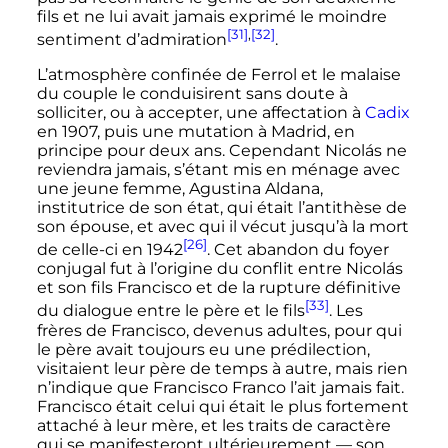
fils et ne lui avait jamais exprimé le moindre
[31]
,
[32]
sentiment d’admiration
.
L’atmosphère confinée de Ferrol et le malaise
du couple le conduisirent sans doute à
solliciter, ou à accepter, une affectation à
Cadix
en 1907, puis une mutation à Madrid, en
principe pour deux ans. Cependant Nicolás ne
reviendra jamais, s’étant mis en ménage avec
une jeune femme, Agustina Aldana,
institutrice de son état, qui était l’antithèse de
son épouse, et avec qui il vécut jusqu’à la mort
[26]
de celle-ci en 1942
. Cet abandon du foyer
conjugal fut à l’origine du conflit entre Nicolás
et son fils Francisco et de la rupture définitive
[33]
du dialogue entre le père et le fils
. Les
frères de Francisco, devenus adultes, pour qui
le père avait toujours eu une prédilection,
visitaient leur père de temps à autre, mais rien
n’indique que Francisco Franco l’ait jamais fait.
Francisco était celui qui était le plus fortement
attaché à leur mère, et les traits de caractère
qui se manifesteront ultérieurement — son