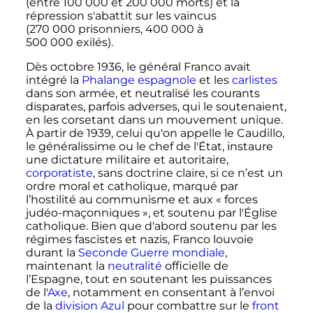
(entre
100 000
et
200 000 morts
) et la
répression s'abattit sur les vaincus
(
270 000 prisonniers
,
400 000
à
500 000 exilés
).
Dès
octobre 1936
, le général Franco avait
intégré la
Phalange espagnole
et les
carlistes
dans son armée, et neutralisé les courants
disparates, parfois adverses, qui le soutenaient,
en les corsetant dans un mouvement unique.
À partir de 1939, celui qu'on appelle le Caudillo,
le généralissime ou le chef de l'État, instaure
une dictature militaire et autoritaire,
corporatiste
, sans doctrine claire, si ce n’est un
ordre moral et catholique, marqué par
l’hostilité au communisme et aux «
forces
judéo-maçonniques
», et soutenu par l'Église
catholique. Bien que d'abord soutenu par les
régimes fascistes et nazis, Franco louvoie
durant la
Seconde Guerre mondiale
,
maintenant la
neutralité
officielle de
l’Espagne, tout en soutenant les puissances
de l'
Axe
, notamment en consentant à l’envoi
de la
division Azul
pour combattre sur le
front