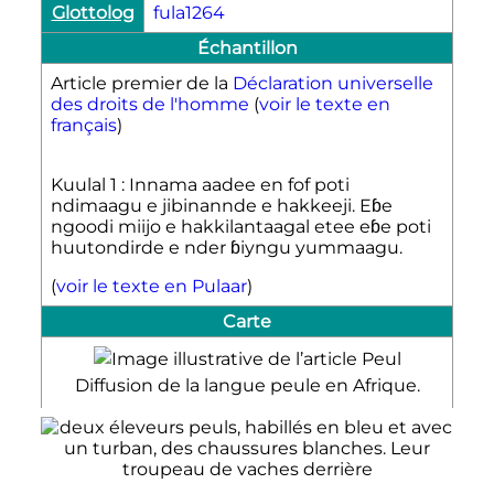
Glottolog
fula1264
Échantillon
Article premier de la
Déclaration universelle
des droits de l'homme
(
voir le texte en
français
)
Kuulal 1 : Innama aadee en fof poti
ndimaagu e jibinannde e hakkeeji. Eɓe
ngoodi miijo e hakkilantaagal etee eɓe poti
huutondirde e nder ɓiyngu yummaagu.
(
voir le texte en Pulaar
)
Carte
Diffusion de la langue peule en Afrique.