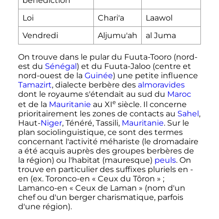
bénédiction
Loi
Chari'a
Laawol
Vendredi
Aljumu'ah
al Juma
On trouve dans le pular du Fuuta-Tooro (nord-
est du
Sénégal
) et du Fuuta-Jaloo (centre et
nord-ouest de la
Guinée
) une petite influence
Tamazirt
, dialecte berbère des
almoravides
dont le royaume s'étendait au sud du
Maroc
e
et de la
Mauritanie
au
XI
siècle
. Il concerne
prioritairement les zones de contacts au
Sahel
,
Haut-
Niger
, Ténéré, Tassili,
Mauritanie
. Sur le
plan sociolinguistique, ce sont des termes
concernant l'activité méhariste (le dromadaire
a été acquis auprès des groupes berbères de
la région) ou l'habitat (mauresque)
peuls
. On
trouve en particulier des suffixes pluriels en -
en (ex. Toronco-en «
Ceux du Tôron
»
;
Lamanco-en «
Ceux de Laman
» (nom d'un
chef ou d'un berger charismatique, parfois
d'une région).