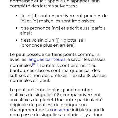
normalisée et fait appel à un alphabet latin
complété des lettres suivantes
:
ɓ
ɗ
[
]
et
[
]
sont respectivement proches de
[b] et [d] mais, elles sont implosives;
n
se prononce [ng] et s'écrit aussi parfois
ainsi
;
Y
est voisin d'un [j] «
glottalisé
»
(prononcé plus en arrière).
Le peul possède certains points communs
avec les
langues bantoues
, à savoir les classes
[10]
nominales
. Toutefois contrairement au
bantou, ces classes sont marquées par des
suffixes et non des préfixes. Il existe 18 classes
nominales en peul.
Le peul présente le plus grand nombre
d'affixes du singulier (16), comparativement
aux affixes du pluriel. Une autre particularité
originale du peul est de pratiquer un
changement de la
consonne
initiale quand le
nom passe du singulier au pluriel
: il y a donc