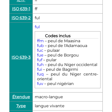
ISO 639-1
ff
ISO 639-2
ful
ful
Codes inclus
ffm
– peul de Maasina
fub
– peul de l'Adamaoua
fuc
– pulaar
fue
– peul de Borgou
ISO 639-3
fuf
– pular
fuh
– peul du Niger occidental
fui
– peul de Bagirmi
fuq
– peul du Niger centre-
oriental
fuv
– peul nigérian
Étendue
macro-langue
Type
langue vivante