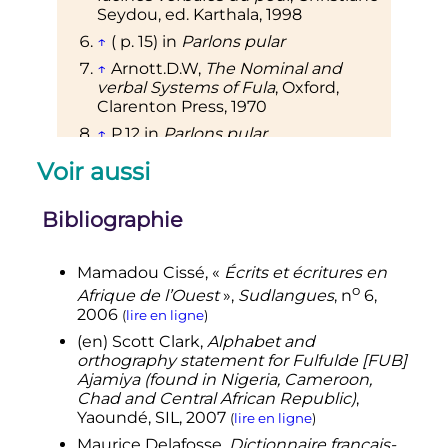
Seydou, ed. Karthala, 1998
↑
( p. 15) in
Parlons pular
↑
Arnott.D.W,
The Nominal and
verbal Systems of Fula
, Oxford,
Clarenton Press, 1970
↑
P.12 in
Parlons pular
↑
p.318 in
Les Langues de
Voir aussi
l'humanité
de Michel Malherbe, ed.
Robert Laffont, 1995
Bibliographie
↑
(p.84 sqq),
Atlas des langues
, ed.
Acropole, 2004.
↑
P.80-81 in
Atlas des langues
Mamadou
Cissé
, «
Écrits et écritures en
o
Afrique de l’Ouest
»,
Sudlangues
,
n
6,
↑
P1325-317-318 in
Les Langues de
2006
(
lire en ligne
)
l'humanité
de Michel Malherbe, ed.
Robert Laffont, 1995
(en)
Scott
Clark
,
Alphabet and
orthography statement for Fulfulde [FUB]
↑
L'alphabet adlam est utilisé pour
Ajamiya (found in Nigeria, Cameroon,
le pular 𞤢𞤣𞤤𞤥, voir la
fiche langue du
Chad and Central African Republic)
,
pular
sur Ethnologue.com.
Yaoundé, SIL,
2007
(
lire en ligne
)
↑
Clark 2007
.
Maurice
Delafosse
,
Dictionnaire français-