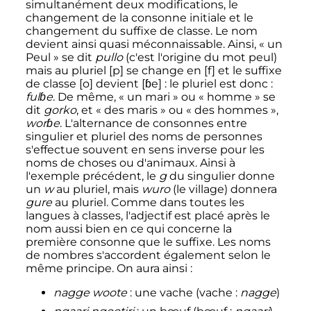
simultanément deux modifications, le
changement de la consonne initiale et le
changement du suffixe de classe. Le nom
devient ainsi quasi méconnaissable. Ainsi, «
un
Peul
» se dit
pullo
(c'est l'origine du mot peul)
mais au pluriel [p] se change en [f] et le suffixe
de classe [o] devient [ɓe]
: le pluriel est donc
:
fulɓe
. De même, «
un mari
» ou «
homme
» se
dit
gorko
, et «
des maris
» ou «
des hommes
»,
worɓe
. L'alternance de consonnes entre
singulier et pluriel des noms de personnes
s'effectue souvent en sens inverse pour les
noms de choses ou d'animaux. Ainsi à
l'exemple précédent, le
g
du singulier donne
un
w
au pluriel, mais
wuro
(le village) donnera
gure
au pluriel. Comme dans toutes les
langues à classes, l'adjectif est placé après le
nom aussi bien en ce qui concerne la
première consonne que le suffixe. Les noms
de nombres s'accordent également selon le
même principe. On aura ainsi
:
nagge woote
: une vache (vache
:
nagge
)