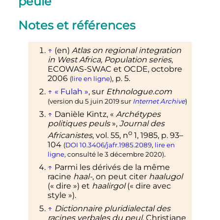
peule
Notes et références
↑
(en)
Atlas on regional integration
in West Africa, Population series
,
ECOWAS-SWAC et OCDE,
octobre
2006
,
p.
5
.
(
lire en ligne
)
↑
«
Fulah
»
, sur
Ethnologue.com
(version du 5 juin 2019 sur
Internet Archive
)
↑
Danièle
Kintz
, «
Archétypes
politiques peuls
»,
Journal des
o
Africanistes
,
vol.
55,
n
1,
1985
,
p.
93–
104
(
DOI
10.3406/jafr.1985.2089
,
lire en
.
ligne
, consulté le
3 décembre 2020
)
↑
Parmi les dérivés de la même
racine
haal-
, on peut citer
haalugol
(«
dire
») et
haalirgol
(«
dire avec
style
»).
↑
Dictionnaire pluridialectal des
racines verbales du peul
, Christiane