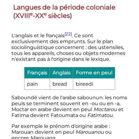
Langues de la période coloniale
e
e
(
XVIII
-
XX
siècles)
[22]
L'anglais et le français
. Ce sont
exclusivement des emprunts. Sur le plan
sociolinguistique concernent
: des ustensiles,
tous les appareils, choses ou objets modernes
n'existant pas à l'origine dans le lexique.
Français
Anglais
Forme en peul
pain
bread
bireedi
Saboundé vient de l'arabe sabounun. les noms
peuls se terminent souvent en -ou ou en -a,
Moctar en arabe devient en peul
Moctarou
et
Fatima devient Fatoumata ou
Fatimatou
.
Par exemple le prénom d'origine arabe
:
Marouan devient en peul
Marouanou
ou
encore
Marouana
.