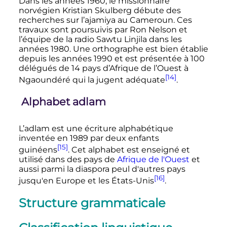
Dans les années 1960, le missionnaire
norvégien Kristian Skulberg débute des
recherches sur l’ajamiya au Cameroun. Ces
travaux sont poursuivis par Ron Nelson et
l’équipe de la radio Sawtu Linjila dans les
années 1980. Une orthographe est bien établie
depuis les années 1990 et est présentée à 100
délégués de 14 pays d’Afrique de l’Ouest à
[14]
Ngaoundéré qui la jugent adéquate
.
Alphabet adlam
L’adlam est une écriture alphabétique
inventée en 1989 par deux enfants
[15]
guinéens
. Cet alphabet est enseigné et
utilisé dans des pays de
Afrique de l'Ouest
et
aussi parmi la diaspora peul d'autres pays
[16]
jusqu'en Europe et les États-Unis
.
Structure grammaticale