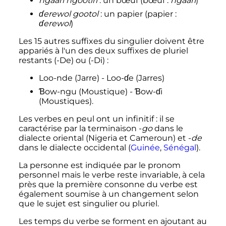
ngaari ngootiri
: un bœuf (bœuf
:
ngaari
)
ɗerewol gootol
: un papier (papier
:
ɗerewol
)
Les 15 autres suffixes du singulier doivent être
appariés à l'un des deux suffixes de pluriel
restants (-De) ou (-Di)
:
Loo-nde (Jarre) - Loo-ɗe (Jarres)
Ɓow-ngu (Moustique) - Ɓow-ɗi
(Moustiques).
Les verbes en peul ont un infinitif
: il se
caractérise par la terminaison -
go
dans le
dialecte oriental (Nigeria et Cameroun) et -
de
dans le dialecte occidental (
Guinée
,
Sénégal
).
La personne est indiquée par le pronom
personnel mais le verbe reste invariable, à cela
près que la première consonne du verbe est
également soumise à un changement selon
que le sujet est singulier ou pluriel.
Les temps du verbe se forment en ajoutant au