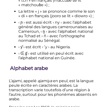
«
tch
» en français (maccuɓe se lit
«
matchouɓe
»)
;
La lettre «
j
» se prononce comme le son
«
di
» en français (jooro se lit «
diowro
»)
;
‹
ɲ
›
est aussi écrit
‹
ny
›
avec l’alphabet
général des langues camerounaises au
Cameroun,
‹
n̰
›
avec l’alphabet national
au Tchad et
‹
ñ
›
avec l’orthographe
normalisé au Sénégal.
‹
ƴ
›
est écrit
‹
ʼy
›
au Nigeria.
‹
Ɠ, ɠ
›
est utilisé en peul écrit avec
l’alphabet national en Guinée.
Alphabet arabe
L’ajami, appelé
ajamiya
en peul, est la langue
peule écrite en caractères arabes. La
transcription varie toutefois d’une région à
l’autre, surtout pour les phonèmes absents en
arabe.