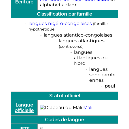
Écriture
alphabet adlam
Classification par famille
-
langues nigéro-congolaises
(famille
hypothétique)
-
langues atlantico-congolaises
-
langues atlantiques
(controversé)
-
langues
atlantiques du
Nord
-
langues
sénégambi
ennes
-
peul
Statut officiel
Langue
Mali
officielle
Codes de langue
IETF
ff