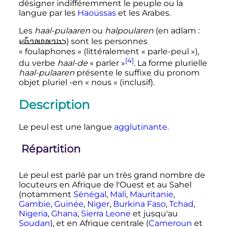
désigner indifféremment le peuple ou la
langue par les
Haoussas
et les Arabes.
Les
haal-pulaaren
ou
halpoularen
(en adlam
:
𞤸𞤢𞤤𞤵𞤨𞤵𞤤𞤢𞥇𞤪
) sont les personnes
«
foulaphones
» (littéralement «
parle-peul
»),
[4]
du verbe
haal-de
«
parler
»
. La forme plurielle
haal-pulaaren
présente le suffixe du pronom
objet pluriel -en «
nous
» (inclusif).
Description
Le peul est une langue
agglutinante
.
Répartition
Le peul est parlé par un très grand nombre de
locuteurs en Afrique de l'Ouest et au Sahel
(notamment
Sénégal
,
Mali
,
Mauritanie
,
Gambie
,
Guinée
,
Niger
,
Burkina Faso
,
Tchad
,
Nigeria
,
Ghana
,
Sierra Leone
et jusqu'au
Soudan
), et en Afrique centrale (
Cameroun
et