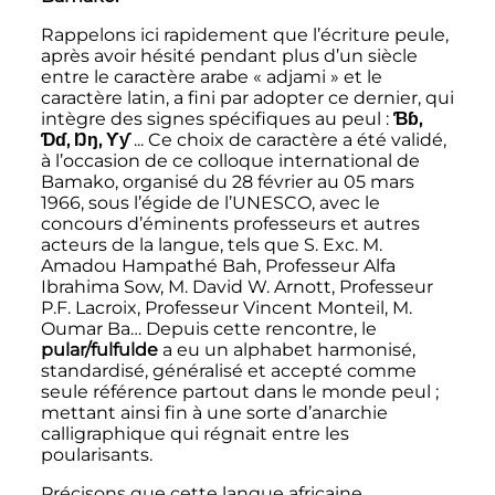
Rappelons ici rapidement que l’écriture peule,
après avoir hésité pendant plus d’un siècle
entre le caractère arabe «
adjami
» et le
caractère latin, a fini par adopter ce dernier, qui
intègre des signes spécifiques au peul
:
Ɓɓ,
Ɗɗ, Ŋŋ, Ƴƴ
... Ce choix de caractère a été validé,
à l’occasion de ce colloque international de
Bamako, organisé du 28 février au 05 mars
1966, sous l’égide de l’UNESCO, avec le
concours d’éminents professeurs et autres
acteurs de la langue, tels que S. Exc. M.
Amadou Hampathé Bah, Professeur Alfa
Ibrahima Sow, M. David W. Arnott, Professeur
P.F. Lacroix, Professeur Vincent Monteil, M.
Oumar Ba… Depuis cette rencontre, le
pular/fulfulde
a eu un alphabet harmonisé,
standardisé, généralisé et accepté comme
seule référence partout dans le monde peul
;
mettant ainsi fin à une sorte d’anarchie
calligraphique qui régnait entre les
poularisants.
Précisons que cette langue africaine