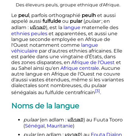
Des éleveurs peuls, groupe ethnique d'Afrique.
Le
peul
, parfois orthographié
peulh
et aussi
appelé aussi
fulfulde
ou
pular
(
pulaar
; en
adlam
:
𞤆𞤵𞤤𞤢𞥄𞤪
), est la
langue
maternelle des
ethnies
peules
et apparentées, et aussi une
langue seconde employée en Afrique de
l'Ouest notamment comme
langue
véhiculaire
par d'autres ethnies africaines. Elle
est parlée dans une vingtaine d’États, dans
des zones disparates, en
Afrique de l'Ouest
et
au Sahel ainsi qu'en
Afrique centrale
. Aucune
autre langue en Afrique de l'Ouest ne couvre
d'aussi vastes étendues, même si les variantes
dialectales sont nombreuses, du pulaar
[3]
sénégalais au fulfulde centrafricain
.
Noms de la langue
pulaar
(en adlam
:
𞤆𞤵𞤤𞤢𞥄𞤪
) au Fuuta Tooro
(
Sénégal
,
Mauritanie
)
pular
(en adlam
:
𞤆𞤵𞤤𞤢𞤪
) au
Fouta Djalon