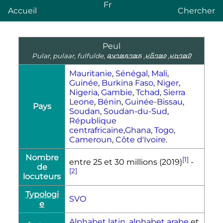
Fr
Accueil
Chercher
Peul
Pular
,
pulaar
,
fulfulde
,
𞤬𞤵𞤤𞤬𞤵𞤤𞤣𞤫
,
𞤨𞤵𞤤𞤢𞥄𞤪
,
𞤆𞤵𞤤𞤢𞤪
Mauritanie
,
Sénégal
,
Mali
,
Guinée
,
Burkina Faso
,
Niger
,
Nigeria
,
Gambie
,
Tchad
,
Sierra
Leone
,
Bénin
,
Guinée-Bissau
,
Pays
Soudan
,
Soudan-du-Sud
,
République
centrafricaine
,
Ghana
,
Togo
,
Cameroun
,
Côte d'Ivoire
.
Nombre
[1]
entre 25 et 30 millions (2019)
-
de
[2]
locuteurs
Typologi
SVO
e
Alphabet latin
,
alphabet arabe
et