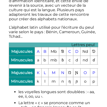
d’affirmation identitaire, et cette envie de
revenir à la source, avec un vecteur de la
culture qui est la langue. Plusieurs pays
adapteront les travaux de cette rencontre
pour créer des alphabets nationaux.
L’alphabet latin utilisé pour l’écriture du peul
varie selon le pays
: Bénin, Cameroun, Guinée,
Tchad...
Lettres peul
Majuscules
A
B
Mb
Ɓ
C
D
Nd
Ɗ
E
Minuscules
a
b
mb
ɓ
c
d
nd
ɗ
e
Majuscules
K
L
M
N
Ŋ
Ɲ
O
P
R
Minuscules
k
l
m
n
ŋ
ɲ
o
p
r
les voyelles longues sont doublées
:
‹
aa,
ee, ii, oo, uu
›
.
La lettre «
c
» se prononce comme un