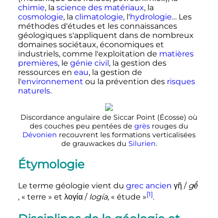
chimie
, la
science des matériaux
, la
cosmologie
, la
climatologie
, l'
hydrologie
… Les
méthodes d'études et les connaissances
géologiques s'appliquent dans de nombreux
domaines sociétaux, économiques et
industriels, comme l'exploitation de
matières
premières
, le
génie civil
, la gestion des
ressources en
eau
, la gestion de
l'
environnement
ou la prévention des
risques
naturels
.
Discordance angulaire de Siccar Point (Écosse) où
des couches peu pentées de
grès
rouges du
Dévonien
recouvrent les formations verticalisées
de grauwackes du
Silurien
.
Étymologie
Le terme géologie vient du
grec ancien
γῆ
/
gḗ
[1]
, «
terre
» et
λογία
/
logía
, «
étude
»
.