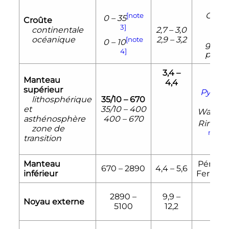
Granit
[note
0 – 35
Croûte
gne
3]
continentale
2,7 – 3,0
Basal
océanique
2,9 – 3,2
[note
0 – 10
gabbr
4]
périd
3,4 –
Manteau
4,4
Oliv
supérieur
Pyrox
lithosphérique
35/10 – 670
Gre
et
35/10 – 400
Wadsle
asthénosphère
400 – 670
Ringwo
zone de
note 5
transition
Gre
Manteau
Pérovsk
670 – 2890
4,4 – 5,6
inférieur
Ferropé
2890 –
9,9 –
Noyau externe
5100
12,2