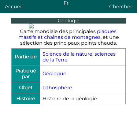
Fr
Accueil
Chercher
Géologie
Carte mondiale des principales
plaques
,
massifs et chaînes de montagnes
, et une
sélection des principaux points chauds.
Science de la nature
,
sciences
Partie de
de la Terre
Pratiqué
Géologue
par
Objet
Lithosphère
Histoire
Histoire de la géologie