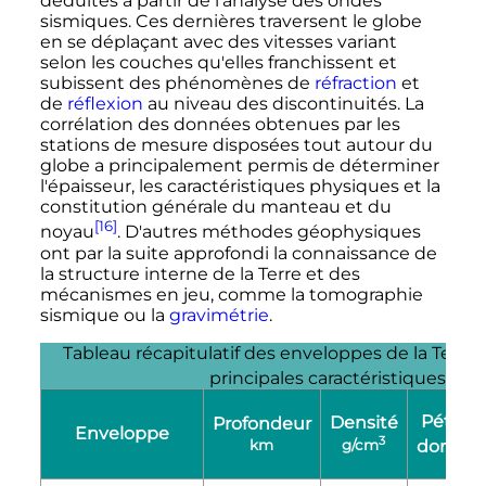
déduites à partir de l'analyse des ondes
sismiques. Ces dernières traversent le globe
en se déplaçant avec des vitesses variant
selon les couches qu'elles franchissent et
subissent des phénomènes de
réfraction
et
de
réflexion
au niveau des discontinuités. La
corrélation des données obtenues par les
stations de mesure disposées tout autour du
globe a principalement permis de déterminer
l'épaisseur, les caractéristiques physiques et la
constitution générale du manteau et du
[16]
noyau
. D'autres méthodes géophysiques
ont par la suite approfondi la connaissance de
la structure interne de la Terre et des
mécanismes en jeu, comme la tomographie
sismique ou la
gravimétrie
.
Tableau récapitulatif des enveloppes de la Terre 
[16]
,
[1
principales caractéristiques
Pétrog
Densité
Profondeur
Enveloppe
3
km
domina
g/cm