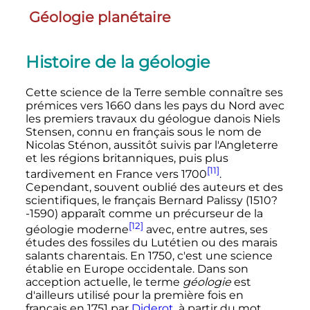
Géologie planétaire
Histoire de la géologie
Cette science de la Terre semble connaître ses
prémices vers 1660 dans les pays du Nord avec
les premiers travaux du géologue danois Niels
Stensen, connu en français sous le nom de
Nicolas Sténon, aussitôt suivis par l'Angleterre
et les régions britanniques, puis plus
[11]
tardivement en France vers 1700
.
Cependant, souvent oublié des auteurs et des
scientifiques, le français Bernard Palissy (1510?
-1590) apparaît comme un précurseur de la
[12]
géologie moderne
avec, entre autres, ses
études des fossiles du Lutétien ou des marais
salants charentais. En 1750, c'est une science
établie en Europe occidentale. Dans son
acception actuelle, le terme
géologie
est
d'ailleurs utilisé pour la première fois en
français en 1751 par
Diderot
, à partir du mot