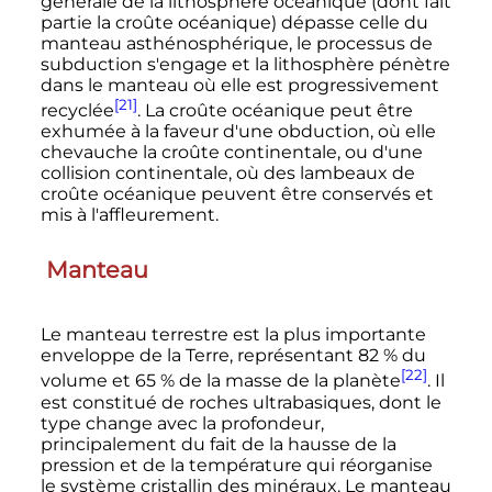
générale de la lithosphère océanique (dont fait
partie la croûte océanique) dépasse celle du
manteau asthénosphérique, le processus de
subduction s'engage et la lithosphère pénètre
dans le manteau où elle est progressivement
[21]
recyclée
. La croûte océanique peut être
exhumée à la faveur d'une obduction, où elle
chevauche la croûte continentale, ou d'une
collision continentale, où des lambeaux de
croûte océanique peuvent être conservés et
mis à l'affleurement.
Manteau
Le manteau terrestre est la plus importante
enveloppe de la Terre, représentant 82
% du
[22]
volume et 65
% de la masse de la planète
. Il
est constitué de roches ultrabasiques, dont le
type change avec la profondeur,
principalement du fait de la hausse de la
pression et de la température qui réorganise
le système cristallin des minéraux. Le manteau