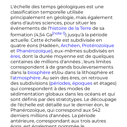
L'échelle des temps géologiques est une
classification temporelle utilisée
principalement en géologie, mais également
dans d'autres sciences, pour situer les
événements de l'
histoire de la Terre
de sa
[note 1]
formation (
4,54
Ga
) jusqu'à la période
actuelle. Cette échelle est subdivisée en
quatre éons (Hadéen,
Archéen
,
Protérozoïque
et
Phanérozoïque
), eux-mêmes subdivisés en
ères
, dont la durée moyenne est de quelques
centaines de millions d'années
; leurs limites
correspondent à de grands bouleversements
dans la
biosphère
et/ou dans la lithosphère et
l'
atmosphère
. Au sein des ères, on retrouve
des subdivisions (
périodes
,
époques
et étages)
qui correspondent à des modes de
sédimentation globaux dans les océans et qui
sont définis par des stratotypes. Le découpage
de l'échelle est détaillé sur le dernier éon, le
Phanérozoïque, qui correspond aux 542
derniers millions d'années. La période
antérieure, correspondant aux trois autres
éons, est également nommée le