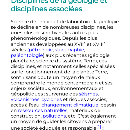
Disciplines de la géologie et
disciplines associées
Science de terrain et de laboratoire, la géologie
se décline en de nombreuses disciplines, les
unes plus descriptives, les autres plus
phénoménologiques. Depuis les plus
e
e
anciennes développées au
XVII
et
XVIII
siècles
(
pétrologie
,
stratigraphie
,
paléontologie
) aux plus récentes (géologie
planétaire, science du système Terre), ces
disciplines, et notamment celles spécialisées
sur le fonctionnement de la planète Terre,
sont
« sans doute un moyen de mieux
comprendre le monde contemporain et ses
enjeux sociétaux, environnementaux et
géopolitiques : survenue des
séismes
,
volcanismes
,
cyclones
et risques associés,
accès à l'eau,
changement climatique
, besoin
en
ressources naturelles
, matériaux de
construction,
pollutions
, etc. C'est également
un moyen de guider les citoyens à préparer
[2]
une société éduquée et responsable
»
.