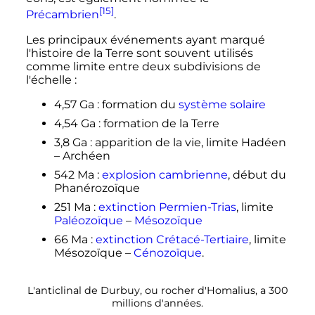
[15]
Précambrien
.
Les principaux événements ayant marqué
l'histoire de la Terre sont souvent utilisés
comme limite entre deux subdivisions de
l'échelle
:
4,57
Ga
: formation du
système solaire
4,54
Ga
: formation de la Terre
3,8
Ga
: apparition de la vie, limite Hadéen
– Archéen
542
Ma
:
explosion cambrienne
, début du
Phanérozoïque
251
Ma
:
extinction Permien-Trias
, limite
Paléozoïque
–
Mésozoïque
66
Ma
:
extinction Crétacé-Tertiaire
, limite
Mésozoïque –
Cénozoïque
.
L'anticlinal de Durbuy, ou rocher d'Homalius, a 300
millions d'années.