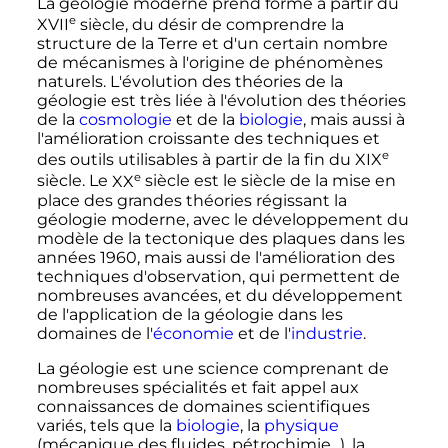
La géologie moderne prend forme à partir du
e
XVII
siècle
, du désir de comprendre la
structure de la Terre et d'un certain nombre
de mécanismes à l'origine de phénomènes
naturels. L'évolution des théories de la
géologie est très liée à l'évolution des théories
de la
cosmologie
et de la
biologie
, mais aussi à
l'amélioration croissante des techniques et
e
des outils utilisables à partir de la fin du
XIX
e
siècle
. Le
XX
siècle
est le siècle de la mise en
place des grandes théories régissant la
géologie moderne, avec le développement du
modèle de la tectonique des plaques dans les
années 1960, mais aussi de l'amélioration des
techniques d'observation, qui permettent de
nombreuses avancées, et du développement
de l'application de la géologie dans les
domaines de l'
économie
et de l'
industrie
.
La géologie est une science comprenant de
nombreuses spécialités et fait appel aux
connaissances de domaines scientifiques
variés, tels que la
biologie
, la
physique
(mécanique des fluides, pétrochimie...), la