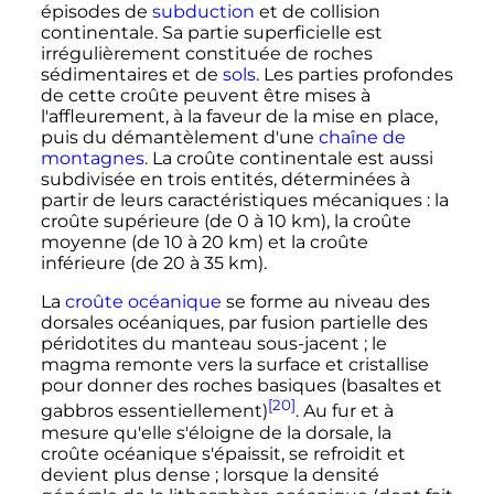
épisodes de
subduction
et de collision
continentale. Sa partie superficielle est
irrégulièrement constituée de roches
sédimentaires et de
sols
. Les parties profondes
de cette croûte peuvent être mises à
l'affleurement, à la faveur de la mise en place,
puis du démantèlement d'une
chaîne de
montagnes
. La croûte continentale est aussi
subdivisée en trois entités, déterminées à
partir de leurs caractéristiques mécaniques
: la
croûte supérieure (de 0 à
10
km
), la croûte
moyenne (de 10 à
20
km
) et la croûte
inférieure (de 20 à
35
km
).
La
croûte océanique
se forme au niveau des
dorsales océaniques, par fusion partielle des
péridotites du manteau sous-jacent
; le
magma remonte vers la surface et cristallise
pour donner des roches basiques (basaltes et
[20]
gabbros essentiellement)
. Au fur et à
mesure qu'elle s'éloigne de la dorsale, la
croûte océanique s'épaissit, se refroidit et
devient plus dense
; lorsque la densité