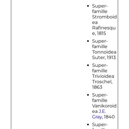
Super-
famille
Stromboid
ea
Rafinesqu
e, 1815
Super-
famille
Tonnoidea
Suter, 1913
Super-
famille
Trivioidea
Troschel,
1863
Super-
famille
Vanikoroid
ea
J.E.
Gray
, 1840
Super-