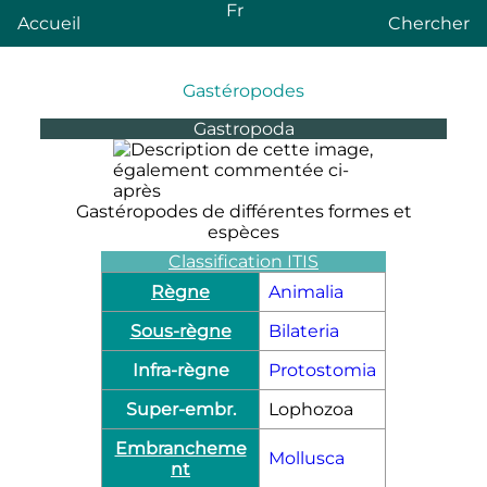
Fr
Accueil
Chercher
Gastéropodes
Gastropoda
Gastéropodes de différentes formes et
espèces
Classification ITIS
Règne
Animalia
Sous-règne
Bilateria
Infra-règne
Protostomia
Super-embr.
Lophozoa
Embrancheme
Mollusca
nt