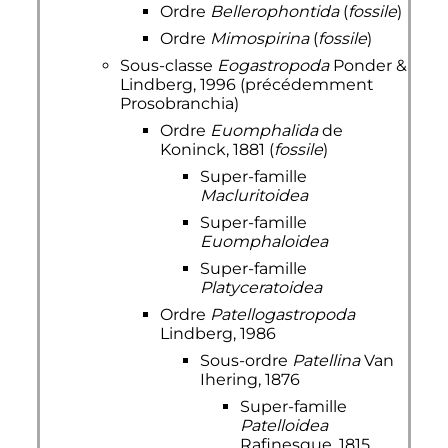
Ordre
Bellerophontida
(
fossile
)
Ordre
Mimospirina
(
fossile
)
Sous-classe
Eogastropoda
Ponder &
Lindberg, 1996 (précédemment
Prosobranchia)
Ordre
Euomphalida
de
Koninck, 1881 (
fossile
)
Super-famille
Macluritoidea
Super-famille
Euomphaloidea
Super-famille
Platyceratoidea
Ordre
Patellogastropoda
Lindberg, 1986
Sous-ordre
Patellina
Van
Ihering, 1876
Super-famille
Patelloidea
Rafinesque, 1815