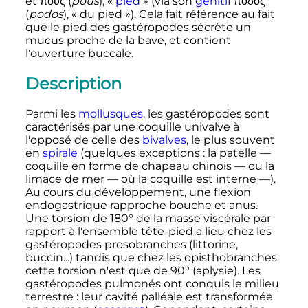
et
πούς
(
poús
)
, «
pied
» (via son
génitif
ποδός
(
podos
)
, «
du pied
»). Cela fait référence au fait
que le pied des gastéropodes sécrète un
mucus proche de la bave, et contient
l'ouverture buccale.
Description
Parmi les
mollusques
, les gastéropodes sont
caractérisés par une coquille univalve à
l'opposé de celle des
bivalves
, le plus souvent
en
spirale
(quelques exceptions
: la patelle —
coquille en forme de chapeau chinois — ou la
limace de mer — où la coquille est interne —).
Au cours du développement, une flexion
endogastrique rapproche bouche et anus.
Une torsion de 180° de la masse viscérale par
rapport à l'ensemble tête-pied a lieu chez les
gastéropodes prosobranches (littorine,
buccin...) tandis que chez les opisthobranches
cette torsion n'est que de 90° (aplysie). Les
gastéropodes pulmonés ont conquis le milieu
terrestre
: leur cavité palléale est transformée