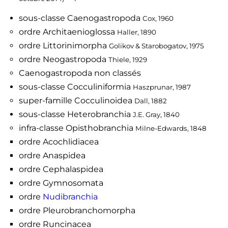
sous-classe Caenogastropoda
Cox, 1960
ordre Architaenioglossa
Haller, 1890
ordre Littorinimorpha
Golikov & Starobogatov, 1975
ordre Neogastropoda
Thiele, 1929
Caenogastropoda non classés
sous-classe Cocculiniformia
Haszprunar, 1987
super-famille Cocculinoidea
Dall, 1882
sous-classe Heterobranchia
J.E. Gray, 1840
infra-classe Opisthobranchia
Milne-Edwards, 1848
ordre Acochlidiacea
ordre Anaspidea
ordre Cephalaspidea
ordre Gymnosomata
ordre
Nudibranchia
ordre Pleurobranchomorpha
ordre Runcinacea