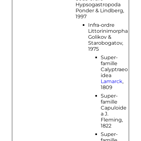
Hypsogastropoda
Ponder & Lindberg,
1997
Infra-ordre
Littorinimorpha
Golikov &
Starobogatov,
1975
Super-
famille
Calyptraeo
idea
Lamarck
,
1809
Super-
famille
Capuloide
a J.
Fleming,
1822
Super-
famille