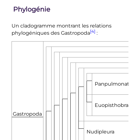
Phylogénie
Un cladogramme montrant les relations
[4]
phylogéniques des Gastropoda
:
Panpulmonata
Euopisthobranchi
Gastropoda
Nudipleura