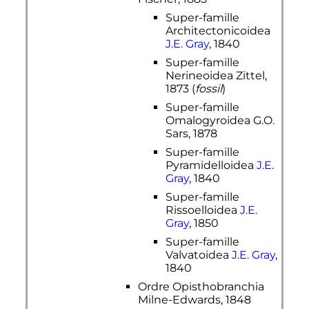
Super-famille
Architectonicoidea
J.E. Gray
, 1840
Super-famille
Nerineoidea Zittel,
1873 (
fossil
)
Super-famille
Omalogyroidea G.O.
Sars, 1878
Super-famille
Pyramidelloidea
J.E.
Gray
, 1840
Super-famille
Rissoelloidea
J.E.
Gray
, 1850
Super-famille
Valvatoidea
J.E. Gray
,
1840
Ordre Opisthobranchia
Milne-Edwards, 1848