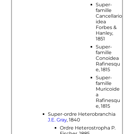
Super-
famille
Cancellario
idea
Forbes &
Hanley,
1851
Super-
famille
Conoidea
Rafinesqu
e, 1815
Super-
famille
Muricoide
a
Rafinesqu
e, 1815
Super-ordre Heterobranchia
J.E. Gray
, 1840
Ordre Heterostropha P.
Fischer, 1885