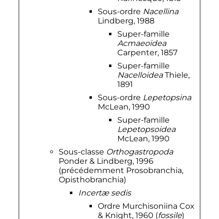
Sous-ordre
Nacellina
Lindberg, 1988
Super-famille
Acmaeoidea
Carpenter, 1857
Super-famille
Nacelloidea
Thiele,
1891
Sous-ordre
Lepetopsina
McLean, 1990
Super-famille
Lepetopsoidea
McLean, 1990
Sous-classe
Orthogastropoda
Ponder & Lindberg, 1996
(précédemment Prosobranchia,
Opisthobranchia)
Incertæ sedis
Ordre Murchisoniina Cox
& Knight, 1960 (
fossile
)