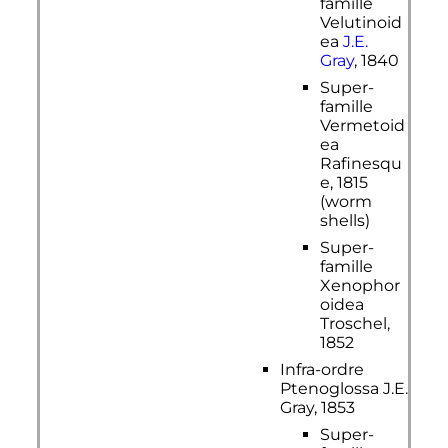
famille
Velutinoid
ea
J.E.
Gray
, 1840
Super-
famille
Vermetoid
ea
Rafinesqu
e, 1815
(worm
shells)
Super-
famille
Xenophor
oidea
Troschel,
1852
Infra-ordre
Ptenoglossa J.E.
Gray, 1853
Super-