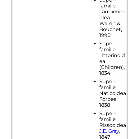
famille
Laubierino
idea
Warén &
Bouchet,
1990
Super-
famille
Littorinoid
ea
(Children),
1834
Super-
famille
Naticoidea
Forbes,
1838
Super-
famille
Rissooidea
J.E. Gray
,
1847