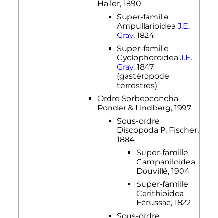
Haller, 1890
Super-famille
Ampullarioidea
J.E.
Gray
, 1824
Super-famille
Cyclophoroidea
J.E.
Gray
, 1847
(gastéropode
terrestres)
Ordre Sorbeoconcha
Ponder & Lindberg, 1997
Sous-ordre
Discopoda P. Fischer,
1884
Super-famille
Campaniloidea
Douvillé, 1904
Super-famille
Cerithioidea
Férussac, 1822
Sous-ordre