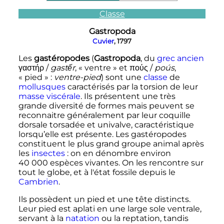
Classe
Gastropoda
Cuvier
, 1797
Les
gastéropodes
(
Gastropoda
, du
grec ancien
γαστήρ
/
gastếr
, «
ventre
» et
πούς
/
poús
,
«
pied
»
:
ventre-pied
) sont une
classe
de
mollusques
caractérisés par la torsion de leur
masse viscérale
. Ils présentent une très
grande diversité de formes mais peuvent se
reconnaitre généralement par leur coquille
dorsale torsadée et univalve, caractéristique
lorsqu’elle est présente. Les gastéropodes
constituent le plus grand groupe animal après
les
insectes
: on en dénombre environ
40 000 espèces
vivantes. On les rencontre sur
tout le globe, et à l'état fossile depuis le
Cambrien
.
Ils possèdent un pied et une tête distincts.
Leur pied est aplati en une large sole ventrale,
servant à la
natation
ou la reptation, tandis