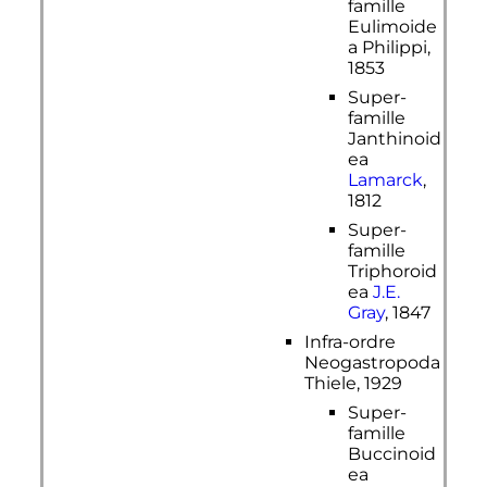
famille
Eulimoide
a Philippi,
1853
Super-
famille
Janthinoid
ea
Lamarck
,
1812
Super-
famille
Triphoroid
ea
J.E.
Gray
, 1847
Infra-ordre
Neogastropoda
Thiele, 1929
Super-
famille
Buccinoid
ea