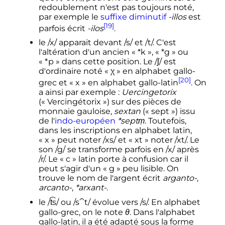
redoublement n'est pas toujours noté,
par exemple le
suffixe
diminutif
-illos
est
[19]
parfois écrit
-ilos
.
le /x/ apparait devant /s/ et /t/. C'est
l'altération d'un ancien «
*k
», «
*g
» ou
«
*p
» dans cette position. Le /ʃ/ est
d'ordinaire noté «
χ
» en alphabet gallo-
[20]
grec et «
x
» en alphabet gallo-latin
. On
a ainsi par exemple
:
Uercingetorix
(«
Vercingétorix
») sur des pièces de
monnaie gauloise,
sextan
(«
sept
») issu
de l'
indo-européen
*septṃ
. Toutefois,
dans les inscriptions en alphabet latin,
«
x
» peut noter /xs/ et «
xt
» noter /xt/. Le
son /g/ se transforme parfois en /x/ après
/r/. Le «
c
» latin porte à confusion car il
peut s'agir d'un «
g
» peu lisible. On
trouve le nom de l'argent écrit
arganto-
,
arcanto-
,
*arxant-
.
le /t͡s/ ou /s⁀t/ évolue vers /s/. En alphabet
gallo-grec, on le note
θ
. Dans l'alphabet
gallo-latin, il a été adapté sous la forme