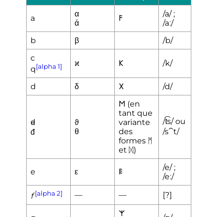
α
/a/
;
a
𐌅
ά
/aː/
b
β
/b/
c
ϰ
𐌊
/k/
[alpha 1]
q
d
δ
𐌗
/d/
𐌑 (en
tant que
/t͡s/ ou
ꟈ
ϑ
variante
θ
des
/s⁀t/
đ
formes ᛗ
et ᛞ)
/e/
;
e
ε
𐌄
/eː/
[alpha 2]
—
—
[?]
f
𐌙