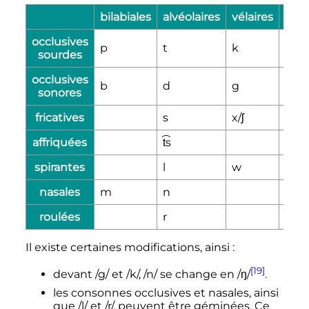
bilabiales
alvéolaires
vélaires
pala
occlusives
p
t
k
sourdes
occlusives
b
d
g
sonores
fricatives
s
x/ʃ
affriquées
t͡s
spirantes
l
w
j
nasales
m
n
roulées
r
Il existe certaines modifications, ainsi
:
[19]
devant /g/ et /k/, /n/ se change en /ŋ/
.
les consonnes occlusives et nasales, ainsi
que /l/ et /r/, peuvent être géminées. Ce