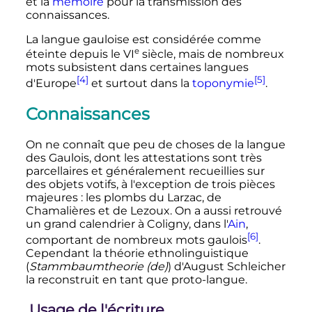
et la
mémoire
pour la transmission des
connaissances.
La langue gauloise est considérée comme
e
éteinte depuis le
VI
siècle
, mais de nombreux
mots subsistent dans certaines langues
[4]
[5]
d'Europe
et surtout dans la
toponymie
.
Connaissances
On ne connaît que peu de choses de la langue
des Gaulois, dont les attestations sont très
parcellaires et généralement recueillies sur
des objets votifs, à l'exception de trois pièces
majeures
: les plombs du Larzac, de
Chamalières et de Lezoux. On a aussi retrouvé
un grand calendrier à Coligny, dans l'
Ain
,
[6]
comportant de nombreux mots gaulois
.
Cependant la théorie ethnolinguistique
(
Stammbaumtheorie
(de)
) d'August Schleicher
la reconstruit en tant que proto-langue.
Usage de l'écriture