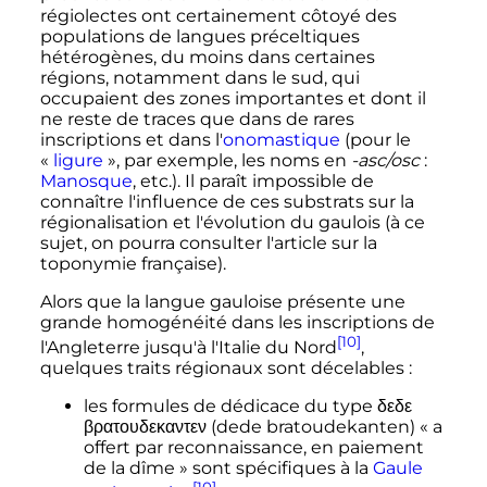
régiolectes ont certainement côtoyé des
populations de langues préceltiques
hétérogènes, du moins dans certaines
régions, notamment dans le sud, qui
occupaient des zones importantes et dont il
ne reste de traces que dans de rares
inscriptions et dans l'
onomastique
(pour le
«
ligure
», par exemple, les noms en
-asc/osc
:
Manosque
, etc.). Il paraît impossible de
connaître l'influence de ces substrats sur la
régionalisation et l'évolution du gaulois (à ce
sujet, on pourra consulter l'article sur la
toponymie française).
Alors que la langue gauloise présente une
grande homogénéité dans les inscriptions de
[10]
l'Angleterre jusqu'à l'Italie du Nord
,
quelques traits régionaux sont décelables
:
les formules de dédicace du type δεδε
βρατουδεκαντεν (dede bratoudekanten) «
a
offert par reconnaissance, en paiement
de la dîme
» sont spécifiques à la
Gaule
[10]