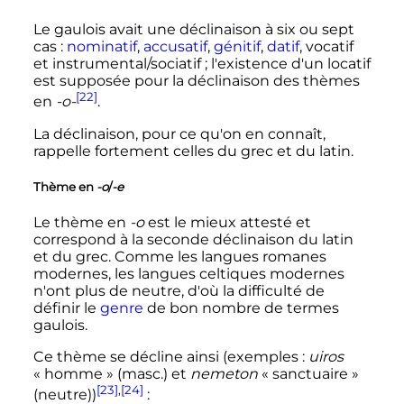
Le gaulois avait une déclinaison à six ou sept
cas
:
nominatif
,
accusatif
,
génitif
,
datif
, vocatif
et instrumental/sociatif
; l'existence d'un locatif
est supposée pour la déclinaison des thèmes
[22]
en
-o-
.
La déclinaison, pour ce qu'on en connaît,
rappelle fortement celles du grec et du latin.
Thème en
-o
/
-e
Le thème en
-o
est le mieux attesté et
correspond à la seconde déclinaison du latin
et du grec. Comme les langues romanes
modernes, les langues celtiques modernes
n'ont plus de neutre, d'où la difficulté de
définir le
genre
de bon nombre de termes
gaulois.
Ce thème se décline ainsi (exemples
:
uiros
«
homme
» (masc.) et
nemeton
«
sanctuaire
»
[23]
,
[24]
(neutre))
: