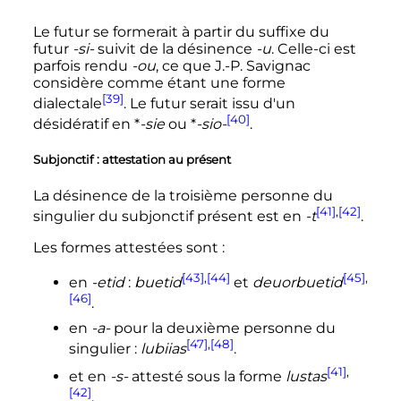
Le futur se formerait à partir du suffixe du
futur
-si-
suivit de la désinence
-u
. Celle-ci est
parfois rendu
-ou
, ce que J.-P. Savignac
considère comme étant une forme
[39]
dialectale
. Le futur serait issu d'un
[40]
désidératif en *
-sie
ou *
-sio-
.
Subjonctif
: attestation au présent
La désinence de la troisième personne du
[41]
,
[42]
singulier du subjonctif présent est en
-t
.
Les formes attestées sont
:
[43]
,
[44]
[45]
,
en
-etid
:
buetid
et
deuorbuetid
[46]
.
en
-a-
pour la deuxième personne du
[47]
,
[48]
singulier
:
lubiias
.
[41]
,
et en
-s-
attesté sous la forme
lustas
[42]
.