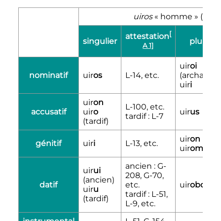
uiros
«
homme
» (masc
[
attestation
singulier
pluriel
A 1]
uir
oi
nominatif
uir
os
L-14, etc.
(archaïque
uir
i
uir
on
L-100, etc.
accusatif
uir
o
uir
us
tardif
: L-7
(tardif)
uir
on
génitif
uir
i
L-13, etc.
uir
om
ancien
: G-
uir
ui
208, G-70,
(ancien)
datif
etc.
uir
obo
uir
u
tardif
: L-51,
(tardif)
L-9, etc.