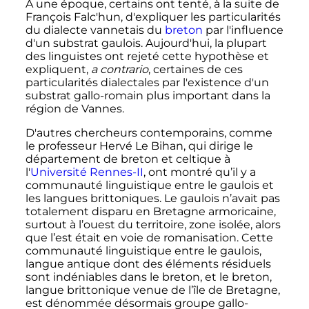
À une époque, certains ont tenté, à la suite de
François Falc'hun, d'expliquer les particularités
du dialecte vannetais du
breton
par l'influence
d'un substrat gaulois. Aujourd'hui, la plupart
des linguistes ont rejeté cette hypothèse et
expliquent,
a contrario
, certaines de ces
particularités dialectales par l'existence d'un
substrat gallo-romain plus important dans la
région de Vannes.
D'autres chercheurs contemporains, comme
le professeur Hervé Le Bihan, qui dirige le
département de breton et celtique à
l'
Université Rennes-II
, ont montré qu’il y a
communauté linguistique entre le gaulois et
les langues brittoniques. Le gaulois n’avait pas
totalement disparu en Bretagne armoricaine,
surtout à l’ouest du territoire, zone isolée, alors
que l’est était en voie de romanisation. Cette
communauté linguistique entre le gaulois,
langue antique dont des éléments résiduels
sont indéniables dans le breton, et le breton,
langue brittonique venue de l’île de Bretagne,
est dénommée désormais groupe gallo-