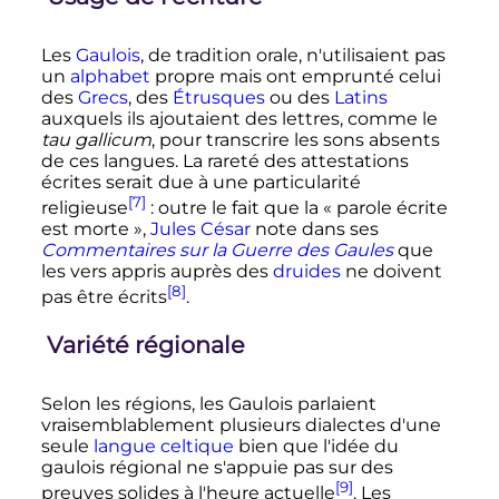
Les
Gaulois
, de tradition orale, n'utilisaient pas
un
alphabet
propre mais ont emprunté celui
des
Grecs
, des
Étrusques
ou des
Latins
auxquels ils ajoutaient des lettres, comme le
tau gallicum
, pour transcrire les sons absents
de ces langues. La rareté des attestations
écrites serait due à une particularité
[7]
religieuse
: outre le fait que la «
parole écrite
est morte
»,
Jules César
note dans ses
Commentaires sur la Guerre des Gaules
que
les vers appris auprès des
druides
ne doivent
[8]
pas être écrits
.
Variété régionale
Selon les régions, les Gaulois parlaient
vraisemblablement plusieurs dialectes d'une
seule
langue celtique
bien que l'idée du
gaulois régional ne s'appuie pas sur des
[9]
preuves solides à l'heure actuelle
. Les