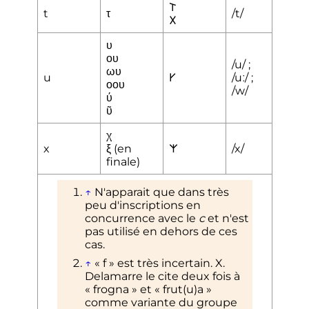
𐌕
t
τ
/t/
𐌗
υ
ου
/u/
;
ωυ
u
𐌖
/uː/
;
οου
/w/
ύ
ῦ
χ
x
ξ (en
𐌙
/x/
finale)
↑
N'apparait que dans très
peu d'inscriptions en
concurrence avec le
c
et n'est
pas utilisé en dehors de ces
cas.
↑
«
f
» est très incertain. X.
Delamarre le cite deux fois à
«
frogna
» et «
frut(u)a
»
comme variante du groupe