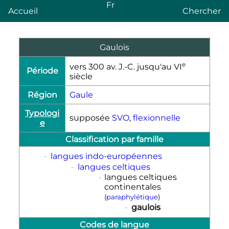
Fr
Accueil
Chercher
Gaulois
e
vers 300
av. J.-C.
jusqu'au
VI
Période
siècle
Région
Gaule
Typologi
supposée
SVO
,
flexionnelle
e
Classification par famille
-
langues indo-européennes
-
langues celtiques
-
langues celtiques
continentales
(
paraphylétique
)
-
gaulois
Codes de langue