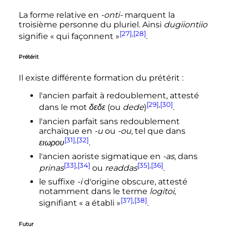
La forme relative en
-onti-
marquent la
troisième personne du pluriel. Ainsi
dugiiontiio
[27]
,
[28]
signifie «
qui façonnent
»
.
Prétérit
Il existe différente formation du prétérit
:
l'ancien parfait à redoublement, attesté
[29]
,
[30]
dans le mot
δεδε
(ou
dede
)
.
l'ancien parfait sans redoublement
archaïque en
-u
ou
-ou
, tel que dans
[31]
,
[32]
ειωρου
.
l'ancien aoriste sigmatique en
-as
, dans
[33]
,
[34]
[35]
,
[36]
prinas
ou
readdas
.
le suffixe
-i
d'origine obscure, attesté
notamment dans le terme
logitoi
,
[37]
,
[38]
signifiant «
a établi
»
.
Futur