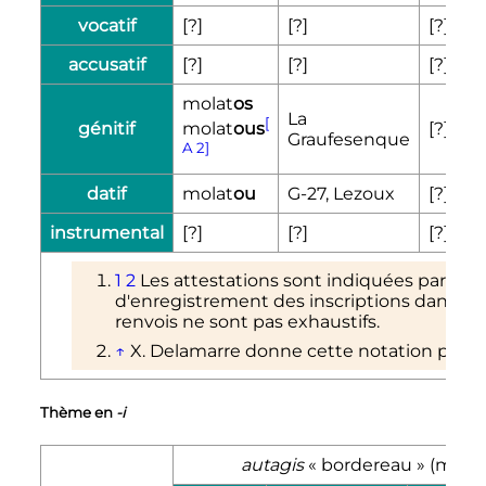
vocatif
[?]
[?]
[?]
accusatif
[?]
[?]
[?]
molat
os
La
[
génitif
[?]
molat
ous
Graufesenque
A 2]
datif
molat
ou
G-27, Lezoux
[?]
instrumental
[?]
[?]
[?]
1
2
Les attestations sont indiquées par le
d'enregistrement des inscriptions dans les 
renvois ne sont pas exhaustifs.
↑
X. Delamarre donne cette notation pour 
Thème en
-i
autagis
«
bordereau
» (masc.