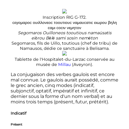
Inscription RIG G-172.
ϲεγομαροϲ ουιλλονεοϲ τοουτιουϲ ναμαυϲατιϲ ειωρου βηλη
ϲαμι ϲοϲιν νεμητον
Segomaros Ouïlloneos tooutious namaüsatis
eïōrou Bēlē sami sosin nemēton
Segomaros, fils de Uillo, toutious (chef de tribu) de
Namausos, dédie ce sanctuaire à Belisama.
Tablette de l'Hospitalet-du-Larzac conservée au
musée de
Millau
(Aveyron).
La conjugaison des verbes gaulois est encore
mal connue. Le gaulois aurait possédé, comme
le grec ancien, cinq modes (indicatif,
subjonctif, optatif, impératif et infinitif, ce
dernier sous la forme d'un nom verbal) et au
moins trois temps (présent, futur, prétérit).
Indicatif
Présent