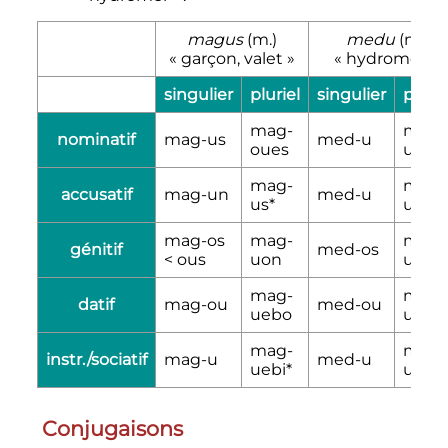
magus
(m.)
medu
(n.)
«
garçon, valet
»
«
hydromel
»
singulier
pluriel
singulier
plurie
mag-
med-
nominatif
mag-us
med-u
oues
ua*
mag-
med-
accusatif
mag-un
med-u
us*
ua*
mag-os
mag-
med-
génitif
med-os
< ous
uon
uon
mag-
med-
datif
mag-ou
med-ou
uebo
uebo
mag-
med-
instr./sociatif
mag-u
med-u
uebi*
uebi*
Conjugaisons