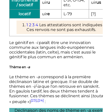
instrumental
L-51, G-154,
uir
u
uir
us
/ sociatif
etc.
locatif
uir
e
L-79
[?]
1
2
3
4
Les attestations sont indiquées par 
Ces renvois ne sont pas exhaustifs.
Le génitif en
-i
paraît être une innovation
commune aux langues indo-européennes
occidentales (latin, celte), mais c'est aussi le
génitif le plus commun en arménien.
Thème en
-a
Le thème en
-a
correspond à la première
déclinaison latine et grecque. Il se double de
thèmes en
-i/-ia
que l'on retrouve en sanskrit.
En gaulois tardif, les deux thèmes tendent à
fusionner. Ces thèmes se déclinent ainsi (
touta
[23]
,
[24]
«
peuple
»)
:
Déclinaison des noms de thème en
-a
, exemple