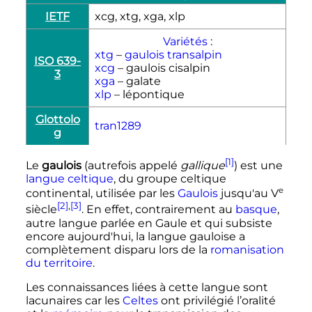
IETF
xcg, xtg, xga, xlp
Variétés
:
xtg
–
gaulois transalpin
ISO 639-
xcg
– gaulois cisalpin
3
xga
– galate
xlp
– lépontique
Glottolo
tran1289
g
[1]
Le
gaulois
(autrefois appelé
gallique
) est une
langue celtique
, du groupe celtique
e
continental, utilisée par les
Gaulois
jusqu'au
V
[2]
,
[3]
siècle
. En effet, contrairement au
basque
,
autre langue parlée en Gaule et qui subsiste
encore aujourd'hui, la langue gauloise a
complètement disparu lors de la
romanisation
du territoire
.
Les connaissances liées à cette langue sont
lacunaires car les
Celtes
ont privilégié l’oralité