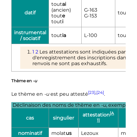
tout
ai
(ancien)
G-163
datif
tout
ab
tout
e
G-153
tout
i
instrumental
tout
ia
L-100
tout
iabi
/ sociatif
1
2
Les attestations sont indiquées par le
d'enregistrement des inscriptions dans les 
renvois ne sont pas exhaustifs.
Thème en
-u
[23]
,
[24]
Le thème en
-u
est peu attesté
.
Déclinaison des noms de thème en
-u
, exemple
:
m
[A
attestation
cas
singulier
plur
1]
nominatif
molat
us
Lezoux
molat