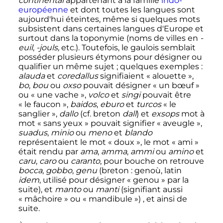
continental
appartenant à la famille
indo-
européenne
et dont toutes les langues sont
aujourd'hui éteintes, même si quelques mots
subsistent dans certaines langues d'Europe et
surtout dans la toponymie (noms de villes en
-
euil
,
-jouls,
etc.). Toutefois, le gaulois semblait
posséder plusieurs étymons pour désigner ou
qualifier un même sujet
; quelques exemples
:
alauda
et
coredallus
signifiaient «
alouette
»,
bo
,
bou
ou
oxso
pouvait désigner «
un bœuf
»
ou «
une vache
»,
volco
et
singi
pouvait être
«
le faucon
»,
baidos
,
eburo
et
turcos
«
le
sanglier
»,
dallo
(cf. breton
dall
) et
exsops
mot à
mot «
sans yeux
» pouvait signifier «
aveugle
»,
suadus
,
minio
ou
meno
et
blando
représentaient le mot «
doux
», le mot «
ami
»
était rendu par
ama
,
amma
,
ammi
ou
amino
et
caru
,
caro
ou
caranto
, pour bouche on retrouve
bocca
,
gobbo
,
genu
(breton
: genoù, latin
idem
, utilisé pour désigner «
genou
» par la
suite), et
manto
ou
manti
(signifiant aussi
«
mâchoire
» ou «
mandibule
») , et ainsi de
suite.