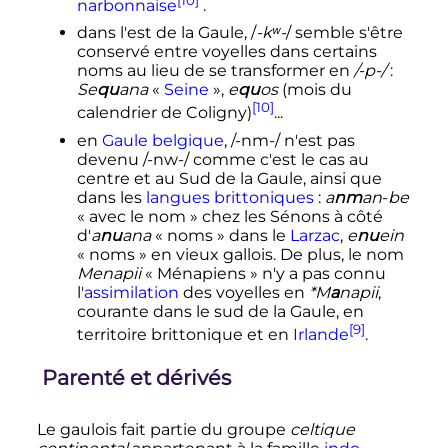
narbonnaise
.
dans l'est de la Gaule, /
-kʷ-
/ semble s'être
conservé entre voyelles dans certains
noms au lieu de se transformer en
/-p-/
:
Se
qu
ana
«
Seine
»,
e
qu
os
(mois du
[10]
calendrier de Coligny)
...
en
Gaule belgique
, /-nm-/ n'est pas
devenu /-nw-/ comme c'est le cas au
centre et au Sud de la Gaule, ainsi que
dans les
langues brittoniques
:
a
nm
an
-
be
«
avec le nom
» chez les Sénons à côté
d'
a
nu
ana
«
noms
» dans le
Larzac
,
e
nu
ein
«
noms
» en vieux gallois. De plus, le nom
Menapii
«
Ménapiens
» n'y a pas connu
l'
assimilation
des voyelles en
*M
a
napii
,
courante dans le sud de la Gaule, en
[9]
territoire brittonique et en
Irlande
.
Parenté et dérivés
Le gaulois fait partie du groupe
celtique