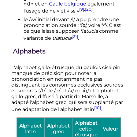
«
đ
» et en
Gaule belgique
également
[9]
,
[20]
l'usage de «
ꞩ
» et «
ꞩꞩ
»
.
le /w/ initial devant /l/ a pu prendre une
prononciation sourde
: */ɸ/, voire */f/. C'est
ce que laisse supposer
flatucia
comme
[21]
variante de
ulatucia
.
Alphabets
L'alphabet gallo-étrusque du gaulois cisalpin
manque de précision pour noter la
prononciation en notamment ne pas
distinguant les consonnes occlusives sourdes
et sonores (/t/ de /d/ et /k/ de /g/). L'alphabet
gallo-grec, diffusé à partir de Marseille, a
adapté l'alphabet grec, qui sera supplanté par
[10]
une adaptation de l'alphabet latin
.
Alphabet
Alphabet
Alphabet
celto-
Valeur
latin
grec
étrusque