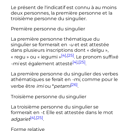
Le présent de l'indicatif est connu à au moins
deux personnes, la première personne et la
troisième personne du singulier.
Première personne du singulier
La première personne thématique du
singulier se formerait en
-u
et est attestée
dans plusieurs inscriptions dont «
delgu
»,
[4]
,
[25]
«
regu
» ou «
iegumi
»
. Le pronom suffixé
[4]
,
[25]
-mi
est également attesté
.
La première personne du singulier des verbes
athématiques se ferait en
-mi
, comme pour le
[26]
verbe être
imi
ou *
petami
.
Troisième personne du singulier
La troisième personne du singulier se
formerait en
-t
. Elle est attestée dans le mot
[4]
,
[25]
adgariet
.
Forme relative