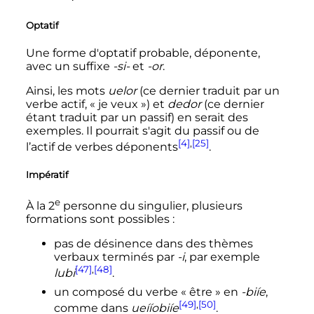
Optatif
Une forme d'optatif probable, déponente,
avec un suffixe
-si-
et
-or
.
Ainsi, les mots
uelor
(ce dernier traduit par un
verbe actif, «
je veux
») et
dedor
(ce dernier
étant traduit par un passif) en serait des
exemples. Il pourrait s'agit du passif ou de
[4]
,
[25]
l’actif de verbes déponents
.
Impératif
e
À la
2
personne du singulier, plusieurs
formations sont possibles
:
pas de désinence dans des thèmes
verbaux terminés par
-i
, par exemple
[47]
,
[48]
lubi
.
un composé du verbe «
être
» en
-biíe
,
[49]
,
[50]
comme dans
ueííobiíe
.