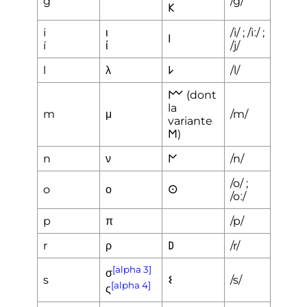
g
/g/
𐌊
i
ι
/i/
; /iː/
;
𐌉
í
ί
/j/
l
λ
𐌋
/l/
𐌌 (dont
la
m
μ
/m/
variante
𐌑)
n
ν
𐌍
/n/
/o/
;
o
ο
𐌏
/oː/
p
π
/p/
r
ρ
𐌃
/r/
[alpha 3]
σ
s
𐌔
/s/
[alpha 4]
ς