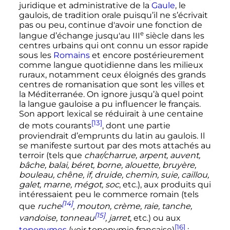
juridique et administrative de la
Gaule
, le
gaulois, de tradition orale puisqu’il ne s’écrivait
pas ou peu, continue d'avoir une fonction de
e
langue d’échange jusqu'au
III
siècle
dans les
centres urbains qui ont connu un essor rapide
sous les
Romains
et encore postérieurement
comme langue quotidienne dans les milieux
ruraux, notamment ceux éloignés des grands
centres de romanisation que sont les villes et
la Méditerranée. On ignore jusqu’à quel point
la langue gauloise a pu influencer le français.
Son apport lexical se réduirait à une centaine
[13]
de mots courants
, dont une partie
proviendrait d’emprunts du latin au gaulois. Il
se manifeste surtout par des mots attachés au
terroir (tels que
char/charrue, arpent, auvent,
bâche, balai, béret, borne, alouette, bruyère,
bouleau, chêne, if, druide, chemin, suie, caillou,
galet, marne, mégot, soc
, etc.), aux produits qui
intéressaient peu le commerce romain (tels
[14]
que
ruche
, mouton, crème, raie, tanche,
[15]
vandoise, tonneau
, jarret
, etc.) ou aux
[16]