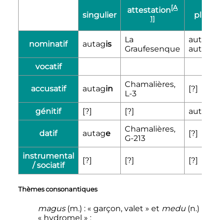
[A
attestation
singulier
pluriel
1]
La
autag
is
nominatif
autag
is
Graufesenque
autag
ei
vocatif
Chamalières,
accusatif
autag
in
[?]
L-3
génitif
[?]
[?]
autag
io
Chamalières,
datif
autag
e
[?]
G-213
instrumental
[?]
[?]
[?]
/ sociatif
Thèmes consonantiques
magus
(m.)
: «
garçon, valet
» et
medu
(n.)
«
hydromel
»
: