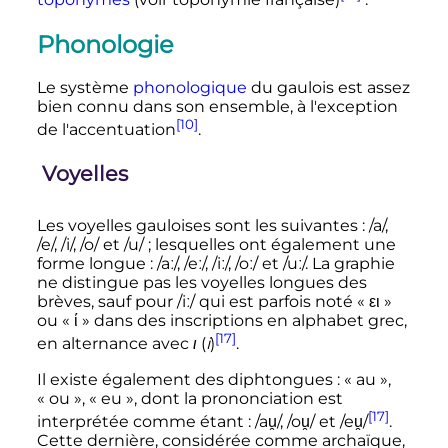
toponymes
(voir toponymie française)
:
Phonologie
Le système
phonologique
du gaulois est assez
bien connu dans son ensemble, à l'exception
[10]
de l'accentuation
.
Voyelles
Les voyelles gauloises sont les suivantes
: /a/,
/e/, /i/, /o/ et /u/
; lesquelles ont également une
forme longue
: /aː/, /eː/, /iː/, /oː/ et /uː/. La graphie
ne distingue pas les voyelles longues des
brèves, sauf pour /iː/ qui est parfois noté «
ει
»
ou «
ί
» dans des inscriptions en alphabet grec,
[17]
en alternance avec
ι
(
i
)
.
Il existe également des diphtongues
: «
au
»,
«
ou
», «
eu
», dont la prononciation est
[17]
interprétée comme étant
: /au̯/, /ou̯/ et /eu̯/
.
Cette dernière, considérée comme archaïque,