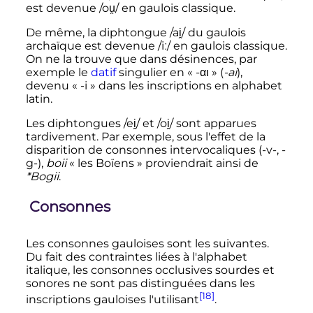
est devenue /ou̯/ en gaulois classique.
De même, la diphtongue /ai̯/ du gaulois
archaïque est devenue /iː/ en gaulois classique.
On ne la trouve que dans désinences, par
exemple le
datif
singulier en «
-αι
» (
-ai
),
devenu «
-i
» dans les inscriptions en alphabet
latin.
Les diphtongues /ei̯/ et /oi̯/ sont apparues
tardivement. Par exemple, sous l'effet de la
disparition de consonnes intervocaliques (-v-, -
g-),
boii
«
les Boïens
» proviendrait ainsi de
*Bogii
.
Consonnes
Les consonnes gauloises sont les suivantes.
Du fait des contraintes liées à l'alphabet
italique, les consonnes occlusives sourdes et
sonores ne sont pas distinguées dans les
[18]
inscriptions gauloises l'utilisant
.