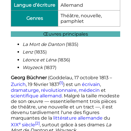
Langue d’écriture
Allemand
Théâtre, nouvelle,
Genres
pamphlet
Œuvres principales
La Mort de Danton
(1835)
Lenz
(1835)
Léonce et Léna
(1836)
Woyzeck
(1837)
Georg Büchner
(Goddelau
,
17 octobre 1813
–
[1]
Zurich
,
19 février 1837
) est un
écrivain
,
dramaturge
,
révolutionnaire
,
médecin
et
scientifique
allemand
. Malgré la taille modeste
de son œuvre
—
essentiellement trois pièces
de théâtre, une nouvelle et un tract
—
, il est
devenu tardivement l'une des figures
marquantes de la
littérature allemande
du
[2]
e
XIX
siècle
, surtout grâce à ses drames
La
Mort de Danton
et
Woyzeck
.