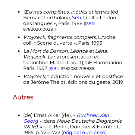
Œuvres complètes, inédits et lettres
(éd.
Bernard Lortholary),
Seuil
, coll. «
Le don
des langues
», Paris, 1988
(
ISBN
9782020100281
)
Woyzeck, fragments complets
, L'Arche,
coll. «
Scène ouverte
», Paris, 1993
La Mort de Danton. Léonce et Léna.
Woyzeck. Lenz
(présentation et
traduction Michel Cadot), GF Flammarion,
Paris, 1997
(
ISBN
9782080708885
)
Woyzeck
, traduction nouvelle et postface
de Jérôme Thélot, éditions du geste, 2019
Autres
(de)
Ernst Alker
(de)
,
«
Büchner, Karl
Georg
»
, dans
Neue Deutsche Biographie
(NDB)
,
vol.
2, Berlin, Duncker & Humblot,
1955
,
p.
720–722
(
original numérisé
).