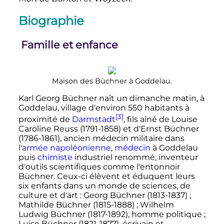
Biographie
Famille et enfance
Maison des Büchner à Goddelau.
Karl Georg Büchner naît un dimanche matin, à
Goddelau, village d'environ
550 habitants
à
[3]
proximité de
Darmstadt
, fils aîné de Louise
Caroline Reuss (1791-1858) et d'Ernst Büchner
(1786-1861), ancien médecin militaire dans
l'
armée napoléonienne
,
médecin
à Goddelau
puis
chimiste
industriel renommé, inventeur
d'outils scientifiques comme l'entonnoir
Büchner. Ceux-ci élèvent et éduquent leurs
six enfants dans un monde de sciences, de
culture et d'art
: Georg Büchner (1813-1837)
;
Mathilde Büchner (1815-1888)
; Wilhelm
Ludwig Büchner (1817-1892), homme politique
;
Luise Büchner (1821-1877), écrivain et