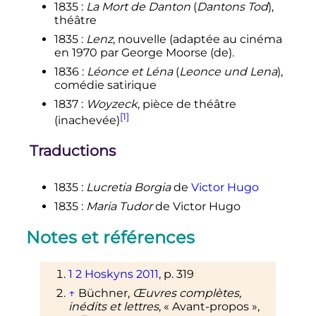
1835
:
La Mort de Danton
(
Dantons Tod
),
théâtre
1835
:
Lenz
, nouvelle (adaptée au cinéma
en 1970 par George Moorse
(de)
.
1836
:
Léonce et Léna
(
Leonce und Lena
),
comédie satirique
1837
:
Woyzeck
, pièce de théâtre
[1]
(inachevée)
Traductions
1835
:
Lucretia Borgia
de
Victor Hugo
1835
:
Maria Tudor
de Victor Hugo
Notes et références
1
2
Hoskyns 2011
,
p.
319
↑
Büchner,
Œuvres complètes,
inédits et lettres
, «
Avant-propos
»,