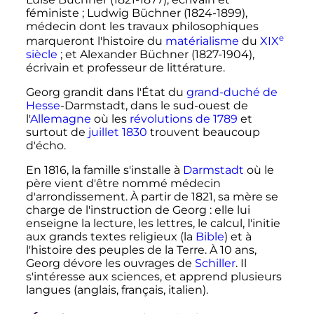
féministe
; Ludwig Büchner (1824-1899),
médecin dont les travaux philosophiques
e
marqueront l'histoire du
matérialisme
du
XIX
siècle
; et Alexander Büchner (1827-1904),
écrivain et professeur de littérature.
Georg grandit dans l'État du
grand-duché de
Hesse
-Darmstadt, dans le sud-ouest de
l'
Allemagne
où les
révolutions de 1789
et
surtout de
juillet 1830
trouvent beaucoup
d'écho.
En 1816, la famille s'installe à
Darmstadt
où le
père vient d'être nommé médecin
d'arrondissement. À partir de 1821, sa mère se
charge de l'instruction de Georg
: elle lui
enseigne la lecture, les lettres, le calcul, l'initie
aux grands textes religieux (la
Bible
) et à
l'histoire des peuples de la Terre. À
10 ans
,
Georg dévore les ouvrages de
Schiller
. Il
s'intéresse aux sciences, et apprend plusieurs
langues (anglais, français, italien).