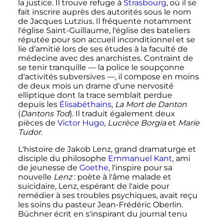
la justice. Il trouve refuge à
Strasbourg
, où il se
fait inscrire auprès des autorités sous le nom
de Jacques Lutzius. Il fréquente notamment
l'église Saint-Guillaume, l'église des bateliers
réputée pour son accueil inconditionnel et se
lie d’amitié lors de ses études à la faculté de
médecine avec des anarchistes. Contraint de
se tenir tranquille
—
la police le soupçonne
d'activités subversives
—
, il compose en moins
de deux mois un drame d'une nervosité
elliptique dont la trace semblait perdue
depuis les
Élisabéthains
,
La Mort de Danton
(
Dantons Tod
). Il traduit également deux
pièces de
Victor Hugo
,
Lucrèce Borgia
et
Marie
Tudor
.
L'histoire de Jakob Lenz, grand dramaturge et
disciple du philosophe
Emmanuel Kant
, ami
de jeunesse de
Goethe
, l'inspire pour sa
nouvelle
Lenz
: poète à l'âme malade et
suicidaire, Lenz, espérant de l'aide pour
remédier à ses troubles psychiques, avait reçu
les soins du pasteur Jean-Frédéric Oberlin.
Büchner écrit en s'inspirant du journal tenu