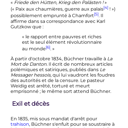
«
Friede den Hütten, Krieg den Palästen
!
»
[4]
(«
Paix aux chaumières, guerre aux palais
!
»)
[5]
possiblement emprunté à Chamfort
. Il
affirme dans sa correspondance avec Karl
Gutzkow que
:
« le rapport entre pauvres et riches
est le seul élément révolutionnaire
[6]
au monde
. »
À partir d'
octobre 1834
, Büchner travaille à
La
Mort de Danton
. Il écrit de nombreux articles
polémiques et satiriques, publiés dans
Le
Messager hessois
, qui lui vaudront les foudres
des autorités et de la censure. Le pasteur
Weidig est arrêté, torturé et meurt
emprisonné
; le même sort attend Büchner.
Exil et décès
En 1835, mis sous mandat d'arrêt pour
trahison
, Büchner s'enfuit pour se soustraire à