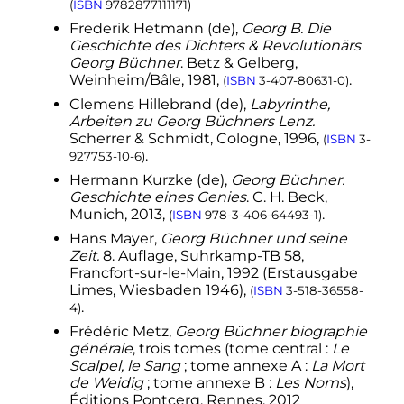
(
ISBN
9782877111171
)
Frederik Hetmann
(de)
,
Georg B. Die
Geschichte des Dichters & Revolutionärs
Georg Büchner
. Betz & Gelberg,
Weinheim/Bâle, 1981,
.
(
ISBN
3-407-80631-0
)
Clemens Hillebrand
(de)
,
Labyrinthe,
Arbeiten zu Georg Büchners Lenz.
Scherrer & Schmidt, Cologne, 1996,
(
ISBN
3-
.
927753-10-6
)
Hermann Kurzke
(de)
,
Georg Büchner.
Geschichte eines Genies
. C.
H.
Beck,
Munich, 2013,
.
(
ISBN
978-3-406-64493-1
)
Hans Mayer,
Georg Büchner und seine
Zeit.
8. Auflage, Suhrkamp-TB 58,
Francfort-sur-le-Main, 1992 (Erstausgabe
Limes, Wiesbaden 1946),
(
ISBN
3-518-36558-
.
4
)
Frédéric Metz,
Georg Büchner biographie
générale
, trois tomes (tome central
:
Le
Scalpel, le Sang
; tome annexe A
:
La Mort
de Weidig
; tome annexe B
:
Les Noms
),
Éditions Pontcerq, Rennes, 2012