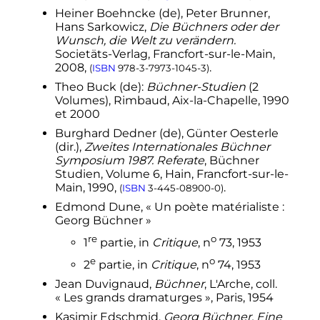
Heiner Boehncke
(de)
, Peter Brunner,
Hans Sarkowicz,
Die Büchners oder der
Wunsch, die Welt zu verändern.
Societäts-Verlag, Francfort-sur-le-Main,
2008,
.
(
ISBN
978-3-7973-1045-3
)
Theo Buck
(de)
:
Büchner-Studien
(2
Volumes), Rimbaud, Aix-la-Chapelle, 1990
et 2000
Burghard Dedner
(de)
, Günter Oesterle
(dir.),
Zweites Internationales Büchner
Symposium 1987. Referate
, Büchner
Studien, Volume 6, Hain, Francfort-sur-le-
Main, 1990,
.
(
ISBN
3-445-08900-0
)
Edmond Dune, «
Un poète matérialiste
:
Georg Büchner
»
re
o
1
partie, in
Critique
,
n
73
, 1953
e
o
2
partie, in
Critique
,
n
74
, 1953
Jean Duvignaud,
Büchner
, L'Arche, coll.
«
Les grands dramaturges
», Paris, 1954
Kasimir Edschmid,
Georg Büchner. Eine