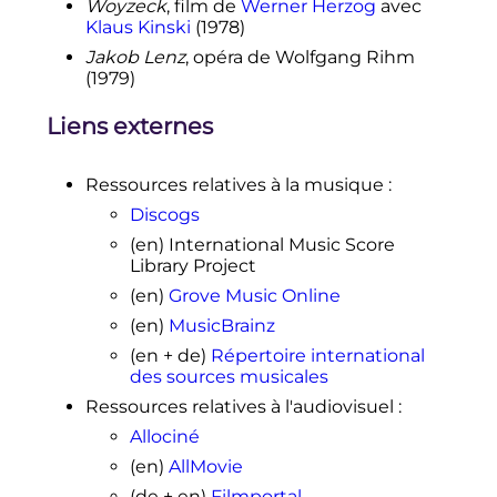
Woyzeck
, film de
Werner Herzog
avec
Klaus Kinski
(1978)
Jakob Lenz
, opéra de Wolfgang Rihm
(1979)
Liens externes
Ressources relatives à la musique
:
Discogs
(en)
International Music Score
Library Project
(en)
Grove Music Online
(en)
MusicBrainz
(en + de)
Répertoire international
des sources musicales
Ressources relatives à l'audiovisuel
:
Allociné
(en)
AllMovie
(de + en)
Filmportal