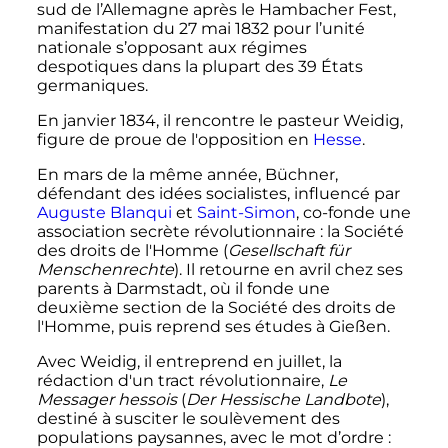
sud de l’Allemagne après le Hambacher Fest,
manifestation du
27 mai 1832
pour l’unité
nationale s’opposant aux régimes
despotiques dans la plupart des
39 États
germaniques.
En
janvier 1834
, il rencontre le pasteur Weidig,
figure de proue de l'opposition en
Hesse
.
En mars de la même année, Büchner,
défendant des idées socialistes, influencé par
Auguste Blanqui
et
Saint-Simon
, co-fonde une
association secrète révolutionnaire
: la Société
des droits de l'Homme (
Gesellschaft für
Menschenrechte
). Il retourne en avril chez ses
parents à Darmstadt, où il fonde une
deuxième section de la Société des droits de
l'Homme, puis reprend ses études à Gießen.
Avec Weidig, il entreprend en juillet, la
rédaction d'un tract révolutionnaire,
Le
Messager hessois
(
Der Hessische Landbote
),
destiné à susciter le soulèvement des
populations paysannes, avec le mot d’ordre
: