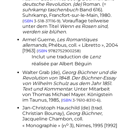
deutsche Revolution.
(de)
Roman. (=
suhrkamp taschenbuch
Band 616).
Suhrkamp, Francfort-sur-le-Main, 1980.
. Vorauflage teilweise
(
ISBN
3-518-37116-9
)
unter dem Titel
Wenn es Rosen sind,
werden sie blühen
.
Armel Guerne,
Les Romantiques
allemands
, Phébus, coll. «
Libretto
», 2004
[1963]
(
ISBN
9782752900258
)
Inclut une traduction de
Lenz
réalisée par Albert Béguin
Walter Grab
(de)
,
Georg Büchner und die
Revolution von 1848. Der Büchner-Essay
von Wilhelm Schulz aus dem Jahr 1851.
Text und Kommentar.
Unter Mitarbeit
von Thomas Michael Mayer. Königstein
im Taunus, 1985,
.
(
ISBN
3-7610-8310-6
)
Jan-Christoph Hauschild
(de)
(trad.
Christian Bounay),
Georg Büchner
,
Jacqueline Chambon, coll.
o
«
Monographie
» (
n
3), Nimes, 1995 [1992]