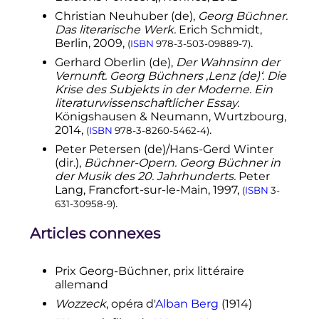
Christian Neuhuber
(de)
,
Georg Büchner.
Das literarische Werk.
Erich Schmidt,
Berlin, 2009,
.
(
ISBN
978-3-503-09889-7
)
Gerhard Oberlin
(de)
,
Der Wahnsinn der
Vernunft. Georg Büchners ‚Lenz
(de)
‘. Die
Krise des Subjekts in der Moderne. Ein
literaturwissenschaftlicher Essay.
Königshausen & Neumann, Wurtzbourg,
2014,
.
(
ISBN
978-3-8260-5462-4
)
Peter Petersen
(de)
/Hans-Gerd Winter
(dir.),
Büchner-Opern. Georg Büchner in
der Musik des 20. Jahrhunderts.
Peter
Lang, Francfort-sur-le-Main, 1997,
(
ISBN
3-
.
631-30958-9
)
Articles connexes
Prix Georg-Büchner, prix littéraire
allemand
Wozzeck
, opéra d'
Alban Berg
(1914)