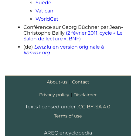
Suède
Vatican
WorldCat
Conférence sur Georg Büchner par Jean-
Christophe Bailly
(2 février 2011, cycle « Le
Salon de lecture », BNF)
(de)
Lenz
lu en version originale à
librivox.org
About-us
|
Contact
Privacy policy
|
Disclaimer
Texts licensed under :
CC BY-SA 4.0
Terms of use
AREQ encyclopedia