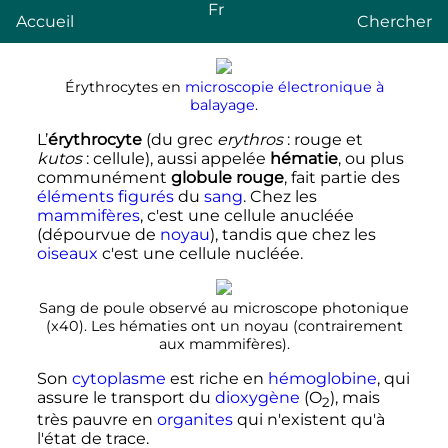
Fr
Accueil
Chercher
Érythrocytes en
microscopie électronique à
balayage
.
L’
érythrocyte
(du grec
erythros
: rouge et
kutos
: cellule), aussi appelée
hématie
, ou plus
communément
globule rouge
, fait partie des
éléments figurés
du
sang
. Chez les
mammifères
, c'est une cellule anucléée
(dépourvue de
noyau
), tandis que chez les
oiseaux
c'est une cellule nucléée.
Sang de poule observé au microscope photonique
(x40). Les hématies ont un noyau (contrairement
aux mammifères).
Son
cytoplasme
est riche en
hémoglobine
, qui
assure le transport du
dioxygène
(
O
), mais
2
très pauvre en
organites
qui n'existent qu'à
l'état de trace.