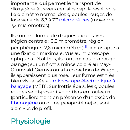
importante, qui permet le transport de
dioxygène à travers certains capillaires étroits.
Le diamètre normal des globules rouges de
face varie de
6,7
à
7,7
micromètres
(moyenne
7,2 micromètres
).
Ils sont en forme de disques biconcaves
(région centrale
:
0,8 micromètre
, région
[1]
périphérique
:
2,6 micromètres
)
la plus apte à
une fixation maximale. Vus au microscope
optique à l'état frais, ils sont de couleur rouge-
orangé
; sur un frottis mince coloré au May-
Grünwald Giemsa ou à la coloration de Wright,
ils apparaissent plus rose. Leur forme est très
bien visualisée au
microscope électronique à
balayage
(MEB). Sur frottis épais, les globules
rouges se disposent volontiers en rouleaux
(particulièrement en présence d'un excès de
fibrinogène
ou d'une paraprotéine) et sont
alors vus de profil.
Physiologie