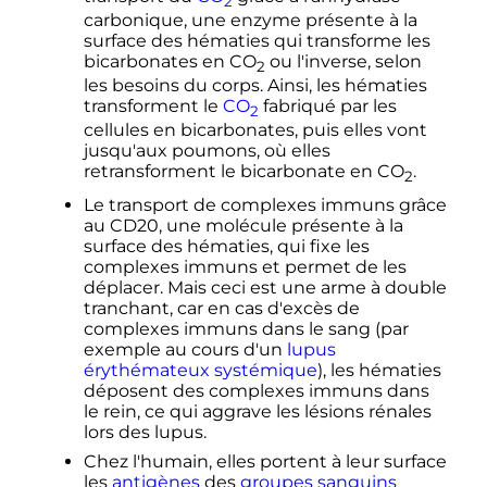
2
carbonique, une enzyme présente à la
surface des hématies qui transforme les
bicarbonates en
CO
ou l'inverse, selon
2
les besoins du corps. Ainsi, les hématies
transforment le
CO
fabriqué par les
2
cellules en bicarbonates, puis elles vont
jusqu'aux poumons, où elles
retransforment le bicarbonate en
CO
.
2
Le transport de complexes immuns grâce
au CD20, une molécule présente à la
surface des hématies, qui fixe les
complexes immuns et permet de les
déplacer. Mais ceci est une arme à double
tranchant, car en cas d'excès de
complexes immuns dans le sang (par
exemple au cours d'un
lupus
érythémateux systémique
), les hématies
déposent des complexes immuns dans
le rein, ce qui aggrave les lésions rénales
lors des lupus.
Chez l'humain, elles portent à leur surface
les
antigènes
des
groupes sanguins