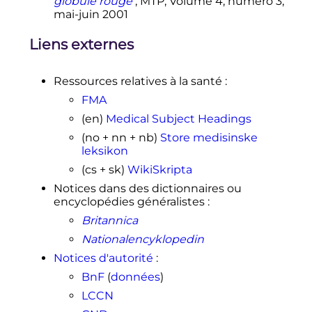
globule rouge
; MTP,
Volume 4
,
numéro 3
,
mai-
juin 2001
Liens externes
Ressources relatives à la santé
:
FMA
(en)
Medical Subject Headings
(no + nn + nb)
Store medisinske
leksikon
(cs + sk)
WikiSkripta
Notices dans des dictionnaires ou
encyclopédies généralistes
:
Britannica
Nationalencyklopedin
Notices d'autorité
:
BnF
(
données
)
LCCN