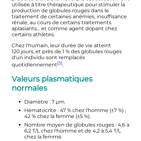
utilisée à titre thérapeutique pour stimuler la
production de globules rouges dans le
traitement de certaines anémies, insuffisance
rénale, au cours de certains traitements
aplasiants… et comme agent dopant chez
certains athlètes.
Chez l'humain, leur durée de vie atteint
120 jours
, et près de 1
% des globules rouges
d'un individu sont remplacés
[3]
quotidiennement
.
Valeurs plasmatiques
normales
Diamètre
:
7
µm
.
Hématocrite
: 47
% chez l'homme (±7
%)
;
42
% chez la femme (±5
%).
Nombre moyen de globules rouges
:
4,6
à
6,2
T/L
chez l'homme et de
4,2
à
5,4
T/L
chez la femme.