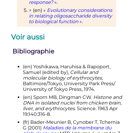
response?
»
.
↑
(en)
«
Evolutionary considerations
in relating oligosaccharide diversity
to biological function
»
.
Voir aussi
Bibliographie
(en)
Yoshikawa, Haruhisa & Rapoport,
Samuel (
edited by
),
Cellular and
molecular biology of erythrocytes
,
Baltimore/Tokyo,
University Park Press/
University of Tokyo Press
, 1974.
(en)
Sporn MB, Dingman CW.
Histone and
DNA in isolated nuclei from chicken brain,
liver, and erythrocytes
. Science. 1963 Apr
19;140:316-8.
(fr)
Bader-Meunier B, Cynober T, Tchernia
G (2001)
Maladies de la membrane du