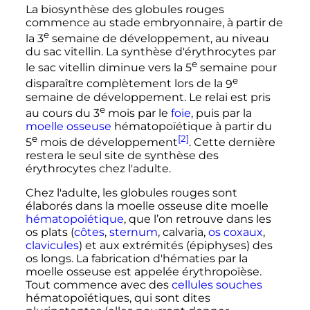
La biosynthèse des globules rouges
commence au stade embryonnaire, à partir de
e
la
3
semaine
de développement, au niveau
du sac vitellin. La synthèse d'érythrocytes par
e
le sac vitellin diminue vers la
5
semaine
pour
e
disparaître complètement lors de la
9
semaine
de développement. Le relai est pris
e
au cours du
3
mois
par le
foie
, puis par la
moelle osseuse
hématopoïétique à partir du
e
[2]
5
mois
de développement
. Cette dernière
restera le seul site de synthèse des
érythrocytes chez l'adulte.
Chez l'adulte, les globules rouges sont
élaborés dans la moelle osseuse dite moelle
hématopoïétique
, que l’on retrouve dans les
os plats (
côtes
,
sternum
, calvaria,
os coxaux
,
clavicules
) et aux extrémités (épiphyses) des
os longs. La fabrication d'hématies par la
moelle osseuse est appelée érythropoïèse.
Tout commence avec des
cellules souches
hématopoïétiques, qui sont dites