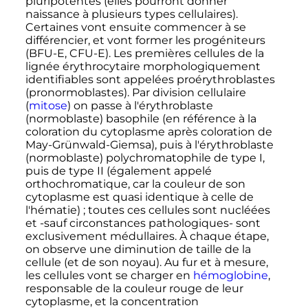
pluripotentes (elles pourront donner
naissance à plusieurs types cellulaires).
Certaines vont ensuite commencer à se
différencier, et vont former les progéniteurs
(BFU-E, CFU-E). Les premières cellules de la
lignée érythrocytaire morphologiquement
identifiables sont appelées proérythroblastes
(pronormoblastes). Par division cellulaire
(
mitose
) on passe à l'érythroblaste
(normoblaste) basophile (en référence à la
coloration du cytoplasme après coloration de
May-Grünwald-Giemsa), puis à l'érythroblaste
(normoblaste) polychromatophile de
type
I
,
puis de
type
II
(également appelé
orthochromatique, car la couleur de son
cytoplasme est quasi identique à celle de
l'hématie)
; toutes ces cellules sont nucléées
et -sauf circonstances pathologiques- sont
exclusivement médullaires. À chaque étape,
on observe une diminution de taille de la
cellule (et de son noyau). Au fur et à mesure,
les cellules vont se charger en
hémoglobine
,
responsable de la couleur rouge de leur
cytoplasme, et la concentration