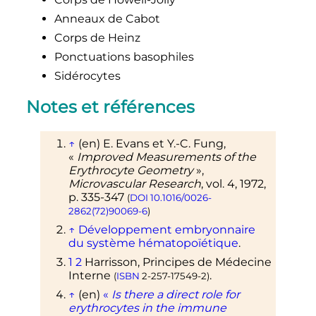
Anneaux de Cabot
Corps de Heinz
Ponctuations basophiles
Sidérocytes
Notes et références
↑
(en)
E. Evans et Y.-C. Fung,
«
Improved Measurements of the
Erythrocyte Geometry
»
,
Microvascular Research
,
vol.
4,
1972
,
p.
335-347
(
DOI
10.1016/0026-
2862(72)90069-6
)
↑
Développement embryonnaire
du système hématopoïétique
.
1
2
Harrisson, Principes de Médecine
Interne
.
(
ISBN
2-257-17549-2
)
↑
(en)
«
Is there a direct role for
erythrocytes in the immune