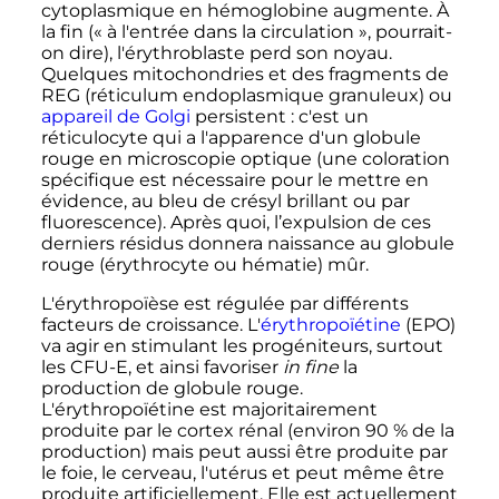
cytoplasmique en hémoglobine augmente. À
la fin («
à l'entrée dans la circulation
», pourrait-
on dire), l'érythroblaste perd son noyau.
Quelques mitochondries et des fragments de
REG (réticulum endoplasmique granuleux) ou
appareil de Golgi
persistent
: c'est un
réticulocyte qui a l'apparence d'un globule
rouge en microscopie optique (une coloration
spécifique est nécessaire pour le mettre en
évidence, au bleu de crésyl brillant ou par
fluorescence). Après quoi, l’expulsion de ces
derniers résidus donnera naissance au globule
rouge (érythrocyte ou hématie) mûr.
L'érythropoïèse est régulée par différents
facteurs de croissance. L'
érythropoïétine
(EPO)
va agir en stimulant les progéniteurs, surtout
les CFU-E, et ainsi favoriser
in fine
la
production de globule rouge.
L'érythropoïétine est majoritairement
produite par le cortex rénal (environ 90
% de la
production) mais peut aussi être produite par
le foie, le cerveau, l'utérus et peut même être
produite artificiellement. Elle est actuellement