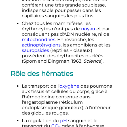
conférant une très grande souplesse,
indispensable pour passer dans les
capillaires sanguins les plus fins.
Chez tous les mammifères, les
érythrocytes n'ont pas de
noyau
et par
conséquent pas d'ADN nucléaire, ni de
mitochondries
. En revanche, les
actinoptérygiens
, les amphibiens et les
sauropsides
(reptiles + oiseaux)
possèdent des érythrocites nucléés
(
Sporn and Dingman
, 1963,
Science
).
Rôle des hématies
Le transport de l'
oxygène
des poumons
aux tissus et cellules du corps, grâce à
l'hémoglobine contenue dans
l'ergastoplasme (réticulum
endoplasmique granuleux), à l'intérieur
des globules rouges.
La régulation du
pH
sanguin et le
transport du
CO
grâce à l'anhydrase