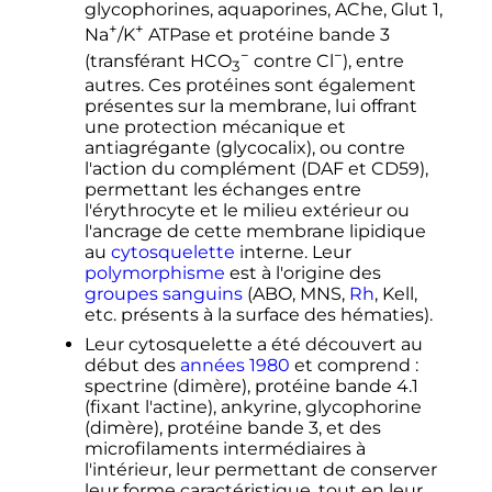
glycophorines, aquaporines, AChe,
Glut 1
,
+
+
Na
/K
ATPase et protéine
bande 3
−
−
(transférant H
C
O
contre Cl
), entre
3
autres. Ces protéines sont également
présentes sur la membrane, lui offrant
une protection mécanique et
antiagrégante (glycocalix), ou contre
l'action du complément (DAF et CD59),
permettant les échanges entre
l'érythrocyte et le milieu extérieur ou
l'ancrage de cette membrane lipidique
au
cytosquelette
interne. Leur
polymorphisme
est à l'origine des
groupes sanguins
(ABO, MNS,
Rh
, Kell,
etc.
présents à la surface des hématies).
Leur cytosquelette a été découvert au
début des
années 1980
et comprend
:
spectrine (dimère), protéine
bande 4.1
(fixant l'actine), ankyrine, glycophorine
(dimère), protéine
bande 3
, et des
microfilaments intermédiaires à
l'intérieur, leur permettant de conserver
leur forme caractéristique, tout en leur