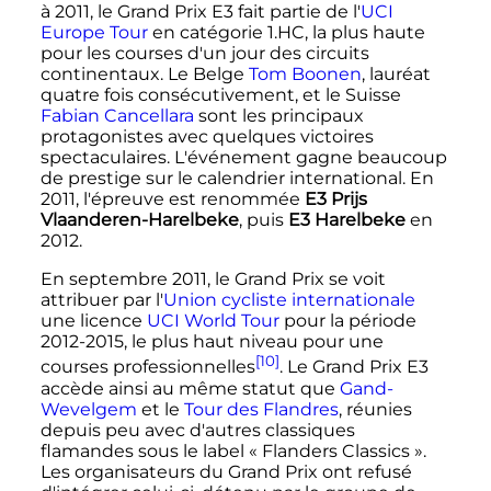
à 2011, le Grand Prix E3 fait partie de l'
UCI
Europe Tour
en catégorie 1.HC, la plus haute
pour les courses d'un jour des circuits
continentaux. Le Belge
Tom Boonen
, lauréat
quatre fois consécutivement, et le Suisse
Fabian Cancellara
sont les principaux
protagonistes avec quelques victoires
spectaculaires. L'événement gagne beaucoup
de prestige sur le calendrier international. En
2011, l'épreuve est renommée
E3 Prijs
Vlaanderen-Harelbeke
, puis
E3 Harelbeke
en
2012.
En septembre 2011, le Grand Prix se voit
attribuer par l'
Union cycliste internationale
une licence
UCI World Tour
pour la période
2012-2015, le plus haut niveau pour une
[10]
courses professionnelles
. Le Grand Prix E3
accède ainsi au même statut que
Gand-
Wevelgem
et le
Tour des Flandres
, réunies
depuis peu avec d'autres classiques
flamandes sous le label «
Flanders Classics
».
Les organisateurs du Grand Prix ont refusé