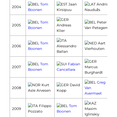
Tom
Jaan
Andris
2004
Boonen
Kirsipuu
Naudužs
Tom
Peter
2005
Andreas
Boonen
Van Petegem
Klier
Tom
Aart
2006
Alessandro
Boonen
Vierhouten
Ballan
Tom
Fabian
2007
Marcus
Boonen
Cancellara
Burghardt
Greg
Kurt
David
2008
Van
Asle Arvesen
Kopp
Avermaet
Filippo
Tom
2009
Maxim
Pozzato
Boonen
Iglinskiy