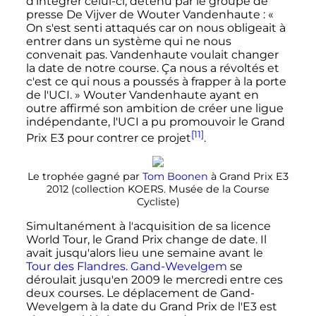
d'intégrer celui-ci, détenu par le groupe de
presse De Vijver de Wouter Vandenhaute
:
«
On s'est senti attaqués car on nous obligeait à
entrer dans un système qui ne nous
convenait pas. Vandenhaute voulait changer
la date de notre course. Ça nous a révoltés et
c'est ce qui nous a poussés à frapper à la porte
de l'UCI. »
Wouter Vandenhaute ayant en
outre affirmé son ambition de créer une ligue
indépendante, l'UCI a pu promouvoir le Grand
[11]
Prix E3 pour contrer ce projet
.
Le trophée gagné par
Tom Boonen
à Grand Prix E3
2012 (collection KOERS. Musée de la Course
Cycliste)
Simultanément à l'acquisition de sa licence
World Tour, le Grand Prix change de date. Il
avait jusqu'alors lieu une semaine avant le
Tour des Flandres
.
Gand-Wevelgem
se
déroulait jusqu'en 2009 le mercredi entre ces
deux courses. Le déplacement de Gand-
Wevelgem à la date du Grand Prix de l'E3 est