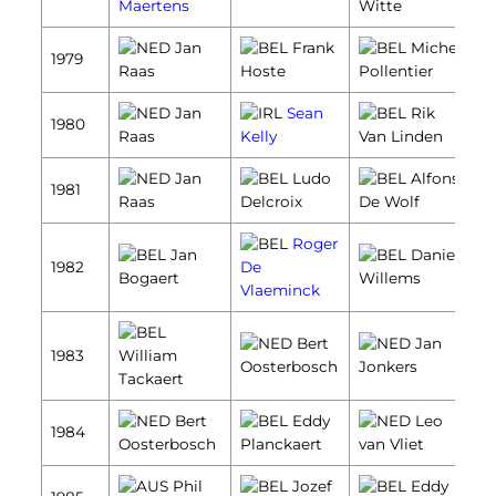
Maertens
Witte
Jan
Frank
Michel
1979
Raas
Hoste
Pollentier
Jan
Sean
Rik
1980
Raas
Kelly
Van Linden
Jan
Ludo
Alfons
1981
Raas
Delcroix
De Wolf
Roger
Jan
Daniel
1982
De
Bogaert
Willems
Vlaeminck
Bert
Jan
1983
William
Oosterbosch
Jonkers
Tackaert
Bert
Eddy
Leo
1984
Oosterbosch
Planckaert
van Vliet
Phil
Jozef
Eddy