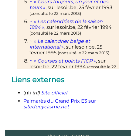
↑
«
Cours toujours, un jour et des
tours
»
, sur
lesoir.be
,
25 février 1993
(consulté le
22 mars 2013
)
↑
«
Les calendriers de la saison
1994
»
, sur
lesoir.be
,
22 février 1994
(consulté le
22 mars 2013
)
↑
«
Le calendrier belge et
international
»
, sur
lesoir.be
,
25
février 1995
(consulté le
22 mars 2013
)
↑
«
Courses et points FICP
»
, sur
lesoir.be
,
22 février 1994
(consulté le
22
mars 2013
)
Liens externes
↑
«
Une hiérarchie par nation
»
, sur
lesoir.be
,
5 octobre 1995
(consulté le
22
mars 2013
)
(nl)
(nl)
Site officiel
↑
«
5 courses belges au World Tour
»
,
Palmarès du Grand Prix E3 sur
er
siteducyclisme.net
sur
lesoir.be
,
1
septembre 2011
(consulté le
22 mars 2013
)
1
2
Philippe
Le Gars
, «
Au cœur de la
o
mêlée
»,
L'Équipe
,
n
21073,
23 mars
2012