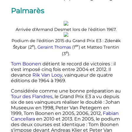
Palmarès
Arrivée d'Armand Desmet lors de l'édition 1967.
Podium de l'édition 2015 du Grand Prix E3
: Zdeněk
e
er
Štybar (
2
),
Geraint Thomas
(
1
) et Matteo Trentin
e
(
3
).
Tom Boonen
détient le record de victoires
: il
s'est imposé cinq fois entre 2004 et 2012. Il
devance
Rik Van Looy
, vainqueur de quatre
éditions de 1964 à 1969.
Considérée comme une bonne préparation au
Tour des Flandres
, le Grand Prix E3 a vu depuis
six de ses vainqueurs réaliser le doublé
: Johan
Museeuw en 1998, Peter Van Petegem en
1999, Tom Boonen en 2005, 2006, 2012,
Fabian
Cancellara
en 2010 et 2013. En 2005, le podium
des deux courses est identique
: Tom Boonen
s'impose devant Andreas Klier et Peter Van