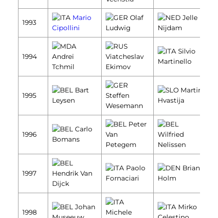
Mario
Olaf
Jelle
1993
Cipollini
Ludwig
Nijdam
Silvio
1994
Andreï
Viatcheslav
Martinello
Tchmil
Ekimov
Bart
Martin
1995
Steffen
Leysen
Hvastija
Wesemann
Peter
Carlo
1996
Van
Wilfried
Bomans
Petegem
Nelissen
Paolo
Brian
1997
Hendrik Van
Fornaciari
Holm
Dijck
Johan
Mirko
1998
Michele
Museeuw
Celestino