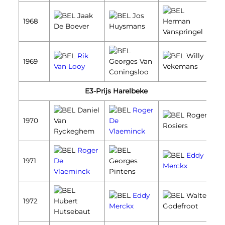
Jaak
Jos
1968
Herman
De Boever
Huysmans
Vanspringel
Rik
Willy
1969
Georges Van
Van Looy
Vekemans
Coningsloo
E3-Prijs Harelbeke
Daniel
Roger
Roger
1970
Van
De
Rosiers
Ryckeghem
Vlaeminck
Roger
Eddy
1971
De
Georges
Merckx
Vlaeminck
Pintens
Eddy
Walter
1972
Hubert
Merckx
Godefroot
Hutsebaut