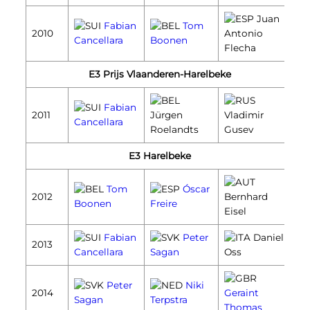
Juan
Fabian
Tom
2010
Antonio
Cancellara
Boonen
Flecha
E3 Prijs Vlaanderen-Harelbeke
Fabian
2011
Jürgen
Vladimir
Cancellara
Roelandts
Gusev
E3 Harelbeke
Tom
Óscar
2012
Bernhard
Boonen
Freire
Eisel
Fabian
Peter
Daniel
2013
Cancellara
Sagan
Oss
Peter
Niki
2014
Geraint
Sagan
Terpstra
Thomas