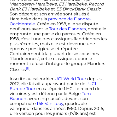
Vlaanderen-Harelbeke
,
E3 Harelbeke
,
Record
Bank E3 Harelbeke
et
E3 BinckBank Classic
.
Son départ et son arrivée sont situés à
Harelbeke dans la
province de Flandre-
Occidentale
. Créée en 1958, elle se dispute
neuf jours avant le
Tour des Flandres
, dont elle
emprunte une partie du parcours. Créée en
1958, c'est l'une des classiques flandriennes les
plus récentes, mais elle est devenue une
épreuve prestigieuse et réputée.
Contrairement à la plupart de ses cousines
"flandriennes", cette classique a, pour le
moment, refusé d'intégrer le groupe Flanders
[1]
Classics
.
Inscrite au calendrier
UCI World Tour
depuis
2012, elle faisait auparavant partie de l'
UCI
Europe Tour
en catégorie 1.HC. Le record de
victoires y est détenu par le Belge
Tom
Boonen
avec cinq succès, devant son
compatriote
Rik Van Looy
, quadruple
vainqueur dans les années 1960. Depuis 2015,
une version pour les juniors (17/18 ans) est