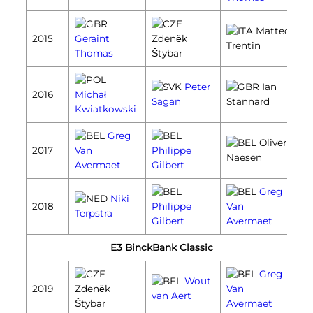
Matteo
2015
Geraint
Zdeněk
Trentin
Thomas
Štybar
Peter
Ian
2016
Michał
Sagan
Stannard
Kwiatkowski
Greg
Oliver
2017
Van
Philippe
Naesen
Avermaet
Gilbert
Greg
Niki
2018
Philippe
Van
Terpstra
Gilbert
Avermaet
E3 BinckBank Classic
Greg
Wout
2019
Zdeněk
Van
van Aert
Štybar
Avermaet