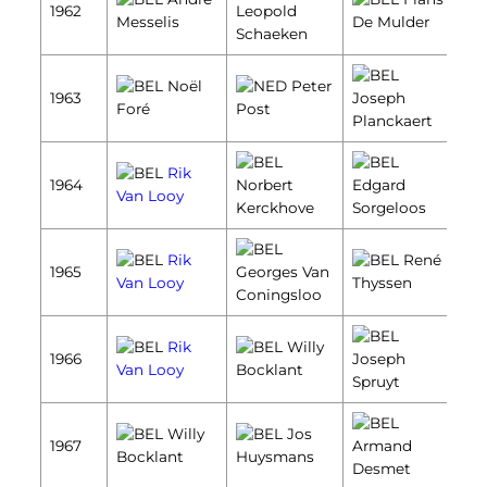
1962
Leopold
Messelis
De Mulder
Schaeken
Noël
Peter
1963
Joseph
Foré
Post
Planckaert
Rik
1964
Norbert
Edgard
Van Looy
Kerckhove
Sorgeloos
Rik
René
1965
Georges Van
Van Looy
Thyssen
Coningsloo
Rik
Willy
1966
Joseph
Van Looy
Bocklant
Spruyt
Willy
Jos
1967
Armand
Bocklant
Huysmans
Desmet