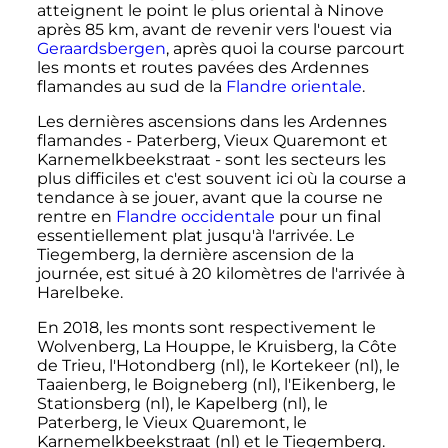
atteignent le point le plus oriental à Ninove
après 85 km, avant de revenir vers l'ouest via
Geraardsbergen
, après quoi la course parcourt
les monts et routes pavées des Ardennes
flamandes au sud de la
Flandre orientale
.
Les dernières ascensions dans les Ardennes
flamandes - Paterberg, Vieux Quaremont et
Karnemelkbeekstraat - sont les secteurs les
plus difficiles et c'est souvent ici où la course a
tendance à se jouer, avant que la course ne
rentre en
Flandre occidentale
pour un final
essentiellement plat jusqu'à l'arrivée. Le
Tiegemberg, la dernière ascension de la
journée, est situé à 20 kilomètres de l'arrivée à
Harelbeke.
En 2018, les monts sont respectivement le
Wolvenberg, La Houppe, le Kruisberg, la Côte
de Trieu, l'Hotondberg
(nl)
, le Kortekeer
(nl)
, le
Taaienberg, le Boigneberg
(nl)
, l'Eikenberg, le
Stationsberg
(nl)
, le Kapelberg
(nl)
, le
Paterberg, le Vieux Quaremont, le
Karnemelkbeekstraat
(nl)
et le Tiegemberg.