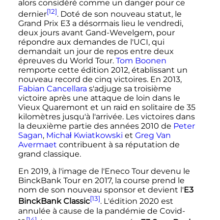
alors considéré comme un danger pour ce
[12]
dernier
. Doté de son nouveau statut, le
Grand Prix E3 a désormais lieu le vendredi,
deux jours avant Gand-Wevelgem, pour
répondre aux demandes de l'UCI, qui
demandait un jour de repos entre deux
épreuves du World Tour.
Tom Boonen
remporte cette édition 2012, établissant un
nouveau record de cinq victoires. En 2013,
Fabian Cancellara
s'adjuge sa troisième
victoire après une attaque de loin dans le
Vieux Quaremont et un raid en solitaire de 35
kilomètres jusqu'à l'arrivée. Les victoires dans
la deuxième partie des années 2010 de
Peter
Sagan
,
Michał Kwiatkowski
et
Greg Van
Avermaet
contribuent à sa réputation de
grand classique.
En 2019, à l'image de l'Eneco Tour devenu le
BinckBank Tour en 2017, la course prend le
nom de son nouveau sponsor et devient l'
E3
[13]
BinckBank Classic
. L'édition 2020 est
annulée à cause de la pandémie de Covid-
[14]