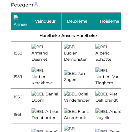
[11]
Petegem
.
Vainqueur
Deuxième
Troisième
Année
Harelbeke-Anvers-Harelbeke
1958
Armand
Lucien
Albéric
Desmet
Demunster
Schotte
Jan
1959
Norbert
Norbert Van
Zagers
Kerckhove
Tieghem
Daniel
Odiel
Piet
1960
Doom
Vanderlinden
Oellibrandt
Arthur
Frans
André
1961
Decabooter
Aerenhouts
Noyelle
André
Frans