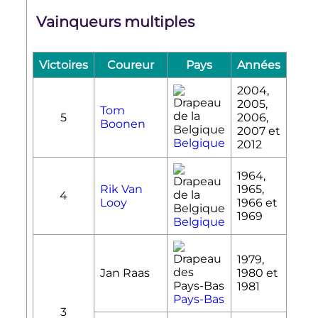
Vainqueurs multiples
Vi
p
Victoires
Coureur
Pays
Années
Vi
2004,
2005,
Tom
5
2006,
Boonen
2007 et
Belgique
2012
1964,
Rik Van
1965,
4
Looy
1966 et
1969
Belgique
1979,
Jan Raas
1980 et
1981
Pays-Bas
3