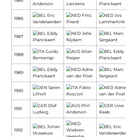
1985
Anderson
Lieckens
Planckaert
Eric
Frits
Jos
1986
Vanderaerden
Pirard
Lammertink
Eddy
Jelle
Marc
1987
Planckaert
Nijdam
Sergeant
Guido
Allan
Eddy
1988
Bontempi
Peiper
Planckaert
Eddy
Adrie
Marc
1989
Planckaert
van der Poel
Sergeant
Søren
Fabio
Adrie
1990
Lilholt
Roscioli
van der Poel
Olaf
Phil
Uwe
1991
Ludwig
Anderson
Raab
Johan
Eric
1992
Wiebren
Museeuw
Vanderaerden
Veenstra