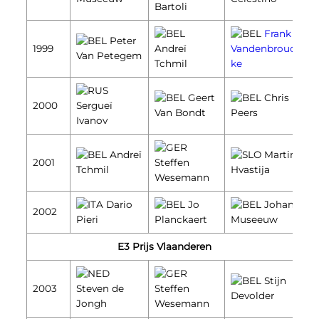
Bartoli
Frank
Peter
1999
Andreï
Vandenbrouc
Van Petegem
Tchmil
ke
Geert
Chris
2000
Sergueï
Van Bondt
Peers
Ivanov
Andreï
Martin
2001
Steffen
Tchmil
Hvastija
Wesemann
Dario
Jo
Johan
2002
Pieri
Planckaert
Museeuw
E3 Prijs Vlaanderen
Stijn
2003
Steven de
Steffen
Devolder
Jongh
Wesemann