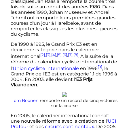
classiques Jan Raas a remporté la course trois
fois de suite au début des années 1980. Dans
les années 1990, Johan Museeuw et Andrei
Tchmil ont remporté leurs premières grandes
courses d'un jour à Harelbeke, avant de
remporter les classiques les plus prestigieuses
du cyclisme.
De 1990 à 1995, le Grand Prix E3 est en
deuxième catégorie dans le calendrier
[2]
,
[3]
,
[4]
,
[5]
,
[6]
,
[7]
,
[8]
international
. À la suite de la
réforme du calendrier cycliste international de
[9]
l'
Union cycliste internationale
en 1996
, le
Grand Prix de l'E3 est en catégorie 1.1 de 1996 à
2004. En 2003, elle devient l'
E3 Prijs
Vlaanderen
.
Tom Boonen
remporte un record de cinq victoires
sur la course
En 2005, le calendrier international connaît
une nouvelle réforme avec la création de l'
UCI
ProTour
et des
circuits continentaux
. De 2005