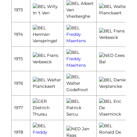
Albert
Willy
Walter
1973
Van
In 't Ven
Planckaert
Vlierberghe
Frans
1974
Herman
Freddy
Verbeeck
Vanspringel
Maertens
Frans
Cees
1975
Freddy
Verbeeck
Bal
Maertens
Walter
Daniel
1976
Walter
Planckaert
Verplancke
Godefroot
Eric
1977
Dietrich
Patrick
De
Thurau
Sercu
Vlaeminck
Jan
1978
Freddy
Ronald De
Raas