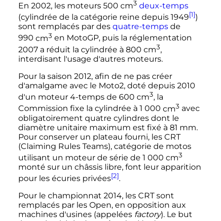
3
En 2002, les moteurs
500
cm
deux-temps
[1]
(cylindrée de la catégorie reine depuis 1949
)
sont remplacés par des
quatre-temps
de
3
990
cm
en MotoGP, puis la réglementation
3
2007 a réduit la cylindrée à
800
cm
,
interdisant l'usage d'autres moteurs.
Pour la saison 2012, afin de ne pas créer
d'amalgame avec le Moto2, doté depuis 2010
3
d'un moteur 4-temps de
600
cm
, la
3
Commission fixe la cylindrée à
1 000
cm
avec
obligatoirement quatre cylindres dont le
diamètre unitaire maximum est fixé à
81
mm
.
Pour conserver un plateau fourni, les CRT
(Claiming Rules Teams), catégorie de motos
3
utilisant un moteur de série de
1 000
cm
monté sur un châssis libre, font leur apparition
[2]
pour les écuries privées
.
Pour le championnat 2014, les CRT sont
remplacés par les Open, en opposition aux
machines d'usines (appelées
factory
). Le but