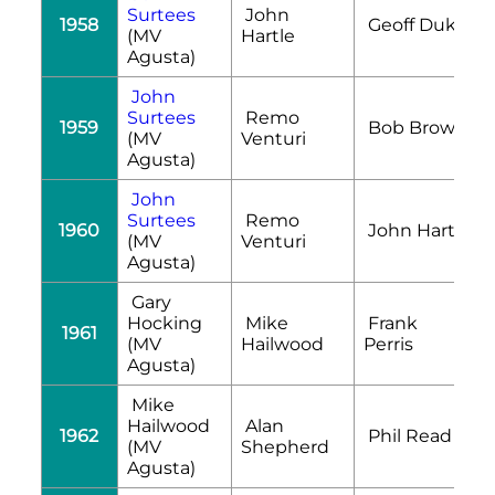
Surtees
John
1958
Geoff Duke
(MV
Hartle
Agusta)
John
Surtees
Remo
1959
Bob Brown
(MV
Venturi
Agusta)
John
Surtees
Remo
1960
John Hartle
(MV
Venturi
Agusta)
Gary
Hocking
Mike
Frank
1961
(MV
Hailwood
Perris
Agusta)
Mike
Hailwood
Alan
1962
Phil Read
(MV
Shepherd
Agusta)