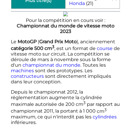
Plus titré(s)
Honda
(21)
Pour la compétition en cours voir :
Championnat du monde de vitesse moto
2023
Le
MotoGP
(
Grand Prix Moto
), anciennement
3
catégorie
500
cm
, est un format de
course
de
vitesse moto sur circuit. La compétition se
déroule de mars à novembre sous la forme
d'un
championnat du monde
. Toutes les
machines
sont des prototypes. Les
constructeurs
sont directement impliqués
dans leur conception.
Depuis le championnat 2012, la
réglementation augmente la cylindrée
3
maximale autorisée de
200
cm
par rapport au
3
championnat 2011, la portant à
1 000
cm
maximum, ce qui n'interdit pas les
cylindrées
inférieures.