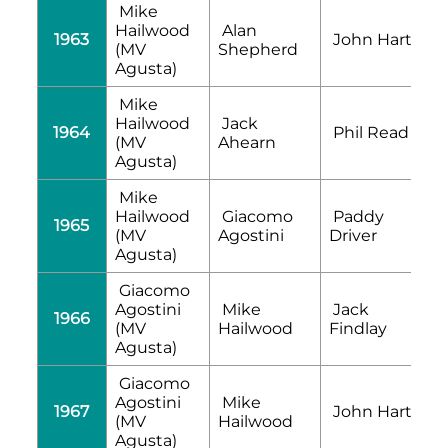
Mike
Hailwood
Alan
1963
John Hartle
(MV
Shepherd
Agusta)
Mike
Hailwood
Jack
1964
Phil Read
(MV
Ahearn
Agusta)
Mike
Hailwood
Giacomo
Paddy
1965
(MV
Agostini
Driver
Agusta)
Giacomo
Agostini
Mike
Jack
1966
(MV
Hailwood
Findlay
Agusta)
Giacomo
Agostini
Mike
1967
John Hartle
(MV
Hailwood
Agusta)