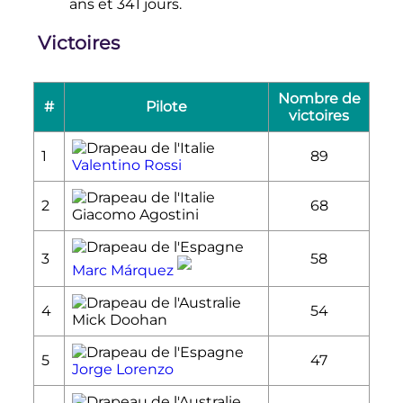
ans et 341 jours.
Victoires
Nombre de
#
Pilote
victoires
1
89
Valentino Rossi
2
68
Giacomo Agostini
3
58
Marc Márquez
4
54
Mick Doohan
5
47
Jorge Lorenzo