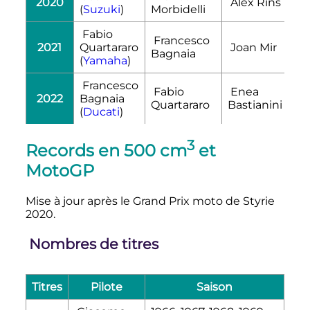
2020
Álex Rins
(
Suzuki
)
Morbidelli
Fabio
Francesco
2021
Quartararo
Joan Mir
Bagnaia
(
Yamaha
)
Francesco
Fabio
Enea
2022
Bagnaia
Quartararo
Bastianini
(
Ducati
)
3
Records en 500 cm
et
MotoGP
Mise à jour après le Grand Prix moto de Styrie
2020.
Nombres de titres
Titres
Pilote
Saison