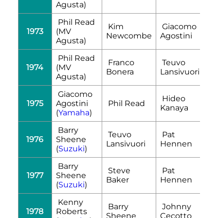
Agusta)
Phil Read
Kim
Giacomo
1973
(MV
Newcombe
Agostini
Agusta)
Phil Read
Franco
Teuvo
1974
(MV
Bonera
Lansivuori
Agusta)
Giacomo
Hideo
1975
Agostini
Phil Read
Kanaya
(
Yamaha
)
Barry
Teuvo
Pat
1976
Sheene
Lansivuori
Hennen
(
Suzuki
)
Barry
Steve
Pat
1977
Sheene
Baker
Hennen
(
Suzuki
)
Kenny
Barry
Johnny
1978
Roberts
Sheene
Cecotto