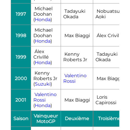
Michael
Tadayuki
Nobuatsu
1997
Doohan
Okada
Aoki
(
Honda
)
Michael
1998
Doohan
Max Biaggi
Álex Crivillé
(
Honda
)
Álex
Kenny
Tadayuki
1999
Crivillé
Roberts Jr
Okada
(
Honda
)
Kenny
Valentino
2000
Roberts Jr
Max Biaggi
Rossi
(
Suzuki
)
Valentino
Loris
2001
Rossi
Max Biaggi
Capirossi
(
Honda
)
Vainqueur
Saison
Deuxième
Troisième
MotoGP