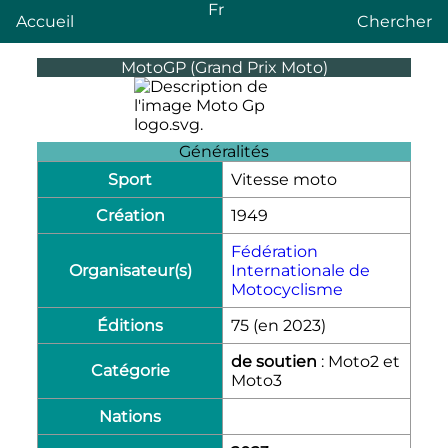
Fr
Accueil
Chercher
MotoGP (Grand Prix Moto)
Généralités
Sport
Vitesse moto
Création
1949
Fédération
Organisateur(s)
Internationale de
Motocyclisme
Éditions
75 (en 2023)
de soutien
: Moto2 et
Catégorie
Moto3
Nations