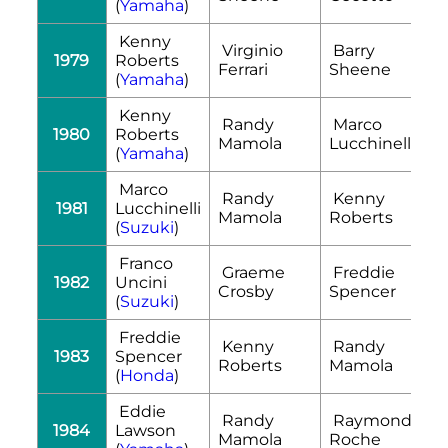
(
Yamaha
)
Kenny
Virginio
Barry
1979
Roberts
Ferrari
Sheene
(
Yamaha
)
Kenny
Randy
Marco
1980
Roberts
Mamola
Lucchinelli
(
Yamaha
)
Marco
Randy
Kenny
1981
Lucchinelli
Mamola
Roberts
(
Suzuki
)
Franco
Graeme
Freddie
1982
Uncini
Crosby
Spencer
(
Suzuki
)
Freddie
Kenny
Randy
1983
Spencer
Roberts
Mamola
(
Honda
)
Eddie
Randy
Raymond
1984
Lawson
Mamola
Roche