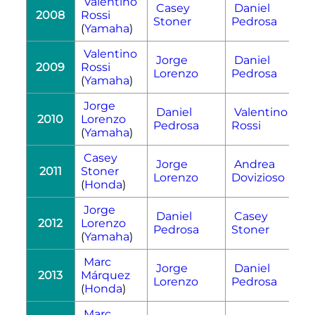
Valentino
Casey
Daniel
2008
Rossi
Stoner
Pedrosa
(
Yamaha
)
Valentino
Jorge
Daniel
2009
Rossi
Lorenzo
Pedrosa
(
Yamaha
)
Jorge
Daniel
Valentino
2010
Lorenzo
Pedrosa
Rossi
(
Yamaha
)
Casey
Jorge
Andrea
2011
Stoner
Lorenzo
Dovizioso
(
Honda
)
Jorge
Daniel
Casey
2012
Lorenzo
Pedrosa
Stoner
(
Yamaha
)
Marc
Jorge
Daniel
2013
Márquez
Lorenzo
Pedrosa
(
Honda
)
Marc