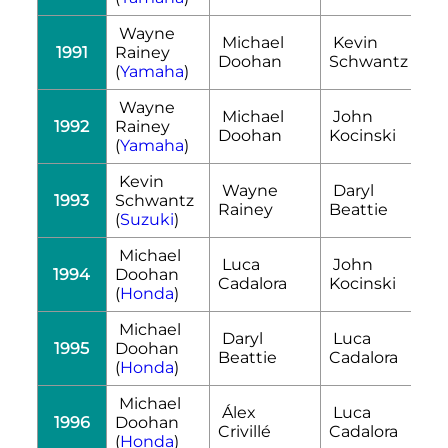
Wayne
Michael
Kevin
1991
Rainey
Doohan
Schwantz
(
Yamaha
)
Wayne
Michael
John
1992
Rainey
Doohan
Kocinski
(
Yamaha
)
Kevin
Wayne
Daryl
1993
Schwantz
Rainey
Beattie
(
Suzuki
)
Michael
Luca
John
1994
Doohan
Cadalora
Kocinski
(
Honda
)
Michael
Daryl
Luca
1995
Doohan
Beattie
Cadalora
(
Honda
)
Michael
Álex
Luca
1996
Doohan
Crivillé
Cadalora
(
Honda
)