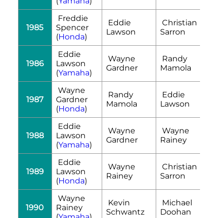
(
Yamaha
)
Freddie
Eddie
Christian
1985
Spencer
Lawson
Sarron
(
Honda
)
Eddie
Wayne
Randy
1986
Lawson
Gardner
Mamola
(
Yamaha
)
Wayne
Randy
Eddie
1987
Gardner
Mamola
Lawson
(
Honda
)
Eddie
Wayne
Wayne
1988
Lawson
Gardner
Rainey
(
Yamaha
)
Eddie
Wayne
Christian
1989
Lawson
Rainey
Sarron
(
Honda
)
Wayne
Kevin
Michael
1990
Rainey
Schwantz
Doohan
(
Yamaha
)