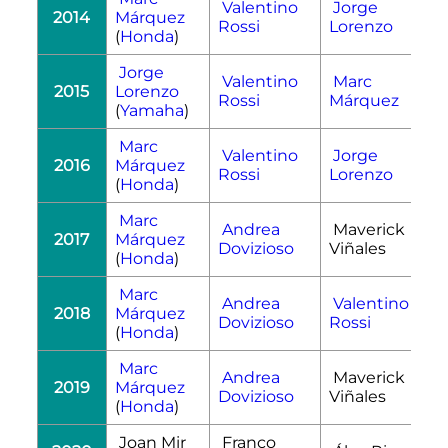
Valentino
Jorge
2014
Márquez
Rossi
Lorenzo
(
Honda
)
Jorge
Valentino
Marc
2015
Lorenzo
Rossi
Márquez
(
Yamaha
)
Marc
Valentino
Jorge
2016
Márquez
Rossi
Lorenzo
(
Honda
)
Marc
Andrea
Maverick
2017
Márquez
Dovizioso
Viñales
(
Honda
)
Marc
Andrea
Valentino
2018
Márquez
Dovizioso
Rossi
(
Honda
)
Marc
Andrea
Maverick
2019
Márquez
Dovizioso
Viñales
(
Honda
)
Joan Mir
Franco