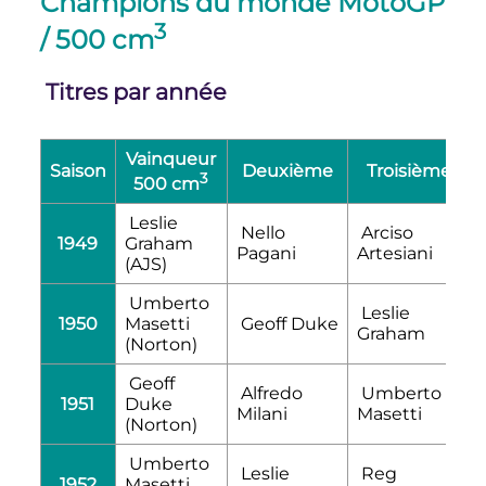
Champions du monde MotoGP
3
/
500
cm
Titres par année
Vainqueur
Saison
Deuxième
Troisième
3
500 cm
Leslie
Nello
Arciso
1949
Graham
Pagani
Artesiani
(AJS)
Umberto
Leslie
1950
Masetti
Geoff Duke
Graham
(Norton)
Geoff
Alfredo
Umberto
1951
Duke
Milani
Masetti
(Norton)
Umberto
Leslie
Reg
1952
Masetti