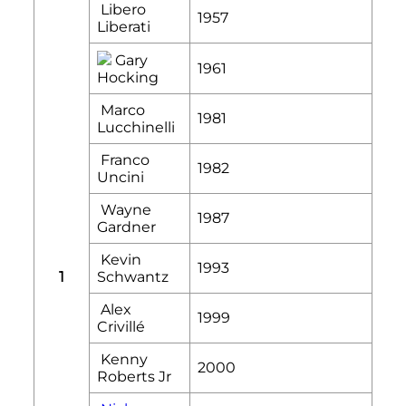
Libero
1957
Liberati
Gary
1961
Hocking
Marco
1981
Lucchinelli
Franco
1982
Uncini
Wayne
1987
Gardner
Kevin
1993
1
Schwantz
Alex
1999
Crivillé
Kenny
2000
Roberts Jr