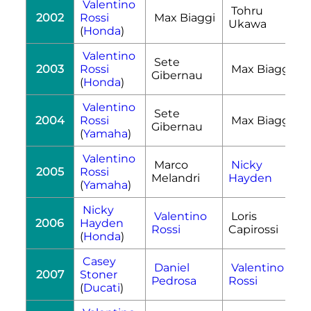
Valentino
Tohru
2002
Rossi
Max Biaggi
Ukawa
(
Honda
)
Valentino
Sete
2003
Rossi
Max Biaggi
Gibernau
(
Honda
)
Valentino
Sete
2004
Rossi
Max Biaggi
Gibernau
(
Yamaha
)
Valentino
Marco
Nicky
2005
Rossi
Melandri
Hayden
(
Yamaha
)
Nicky
Valentino
Loris
2006
Hayden
Rossi
Capirossi
(
Honda
)
Casey
Daniel
Valentino
2007
Stoner
Pedrosa
Rossi
(
Ducati
)