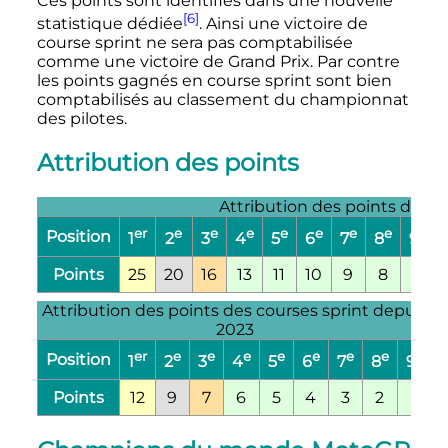
Ces points sont identifiés dans une nouvelle
[6]
statistique dédiée
. Ainsi une victoire de
course sprint ne sera pas comptabilisée
comme une victoire de Grand Prix. Par contre
les points gagnés en course sprint sont bien
comptabilisés au classement du championnat
des pilotes.
Attribution des points
Attribution des points depui
er
e
e
e
e
e
e
e
e
Position
1
2
3
4
5
6
7
8
9
Points
25
20
16
13
11
10
9
8
7
Attribution des points des courses sprint depuis
2023
er
e
e
e
e
e
e
e
e
Position
1
2
3
4
5
6
7
8
9
Points
12
9
7
6
5
4
3
2
1