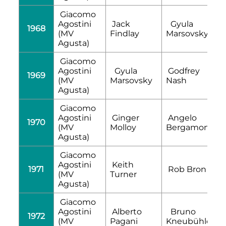
Giacomo
Agostini
Jack
Gyula
1968
(MV
Findlay
Marsovsky
Agusta)
Giacomo
Agostini
Gyula
Godfrey
1969
(MV
Marsovsky
Nash
Agusta)
Giacomo
Agostini
Ginger
Angelo
1970
(MV
Molloy
Bergamonti
Agusta)
Giacomo
Agostini
Keith
1971
Rob Bron
(MV
Turner
Agusta)
Giacomo
Agostini
Alberto
Bruno
1972
(MV
Pagani
Kneubühler