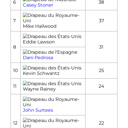
6
38
Casey Stoner
7
37
Mike Hailwood
Eddie Lawson
8
31
Dani Pedrosa
10
25
Kevin Schwantz
11
24
Wayne Rainey
John Surtees
12
22