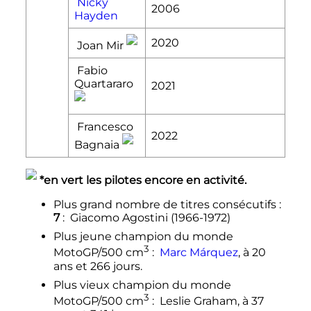
Nicky
2006
Hayden
2020
Joan Mir
Fabio
Quartararo
2021
Francesco
2022
Bagnaia
*en vert les pilotes encore en activité.
Plus grand nombre de titres consécutifs
:
7
:
Giacomo Agostini (1966-1972)
Plus jeune champion du monde
3
MotoGP/500 cm
:
Marc Márquez
, à 20
ans et 266 jours.
Plus vieux champion du monde
3
MotoGP/500 cm
:
Leslie Graham, à 37