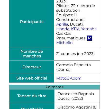
2023 :
Pilotes: 22 + ceux de
substitution
Équipes: 11
Constructeurs:
Participants
Aprilia
, Ducati,
Honda
,
KTM
,
Yamaha
,
Gas Gas
Pneumatiques:
M
Michelin
Nombre de
21 courses (en 2023)
manches
Carmelo Ezpeleta
Directeur
(Dorna)
Site web officiel
MotoGP.com
Palmarès
Francesco Bagnaia
Tenant du titre
Ducati (2022)
Giacomo Agostini (8)