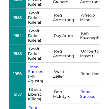
Graham
Armstrong
(Gilera)
Geoff
Reg
Alfredo
1953
Duke
Armstrong
Milani
(Gilera)
Geoff
Ken
1954
Duke
Ray Amm
Kavanagh
(Gilera)
Geoff
Reg
Umberto
1955
Duke
Armstrong
Masetti
(Gilera)
John
Surtees
Walter
1956
John Hartle
(MV
Zeller
Agusta)
Libero
Bob
John
1957
Liberati
McIntyre
Surtees
(Gilera)
John