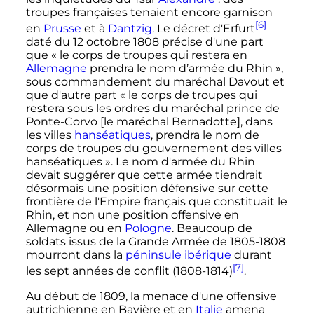
troupes françaises tenaient encore garnison
[6]
en
Prusse
et à
Dantzig
. Le décret d'Erfurt
daté du
12 octobre 1808
précise d'une part
que «
le corps de troupes qui restera en
Allemagne
prendra le nom d’armée du Rhin
»,
sous commandement du maréchal Davout et
que d'autre part «
le corps de troupes qui
restera sous les ordres du maréchal prince de
Ponte-Corvo [le maréchal Bernadotte], dans
les villes
hanséatiques
, prendra le nom de
corps de troupes du gouvernement des villes
hanséatiques
». Le nom d'armée du Rhin
devait suggérer que cette armée tiendrait
désormais une position défensive sur cette
frontière de l'Empire français que constituait le
Rhin, et non une position offensive en
Allemagne ou en
Pologne
. Beaucoup de
soldats issus de la Grande Armée de 1805-1808
mourront dans la
péninsule ibérique
durant
[7]
les sept années de conflit (1808-1814)
.
Au début de 1809, la menace d'une offensive
autrichienne en Bavière et en
Italie
amena