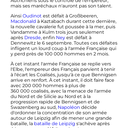
Autrichiens sous le contrôle de l'empereur,
mais ses maréchaux n'auront pas son talent.
Ainsi
Oudinot
est défait à Großbeeren,
Macdonald
à Kaztabach durant cette dernière,
la nouvelle cavalerie fut poussée à la mer, puis
Vandamme à Kulm trois jours seulement
après
Dresde
, enfin
Ney
est défait à
Dennewitz le 6 septembre. Toutes ces défaites
infligent un lourd coup à l'armée Française qui
y perd près de
100 000 hommes
en
2 mois
.
À cet instant l'armée Française se replie vers
l'Elbe, l'empereur des Français parvient à tenir
à l'écart les Coalisés, jusqu'à ce que Bennigsen
arrive en renfort. À cet instant, il doit faire face
avec
200 000 hommes
à plus de
360 000 coalisés
, avec la menace de l'armée
du Nord et de Silicie au Nord et à la
progression rapide de Bennigsen et de
Swazenberg au sud,
Napoléon
décide
d'ordonner la concentration de son armée
autour de Leipzig afin de mener une grande
bataille, la
bataille de Leipzig
s'achève après