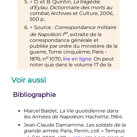
↑
D. et B. Quintin,
La tragédie
d'Eylau. Dictionnaire des morts au
combat
, Archives et Culture,
2006
,
500
p.
.
↑
Source
:
Correspondance militaire
er
de Napoléon
I
, extraite de la
correspondance générale et
publiée par ordre du ministère de la
guerre, Tome cinquième, Paris -
o
1876,
n
1070
,
lire en ligne
. On peut
noter que dans le volume 17 de la
er
Correspondance de Napoléon
I
,
Éditions Plon, 1868 (
p.
549
), ce
Voir aussi
décret est intitulé «
Décret portant
organisation de l'armée du Rhin
»
Bibliographie
seulement.
1
2
Exposition «
Des aigles et des
hommes - Sur les traces de la
Marcel Baldet,
La Vie quotidienne dans
Grande Armée
» proposée par le
les Armées de Napoléon
, Hachette, 1964.
Service historique de la Défense,
Jean-Claude
Damamme
,
Les soldats de la
château de Vincennes, du 29
grande armée
, Paris, Perrin,
coll.
« Tempus
novembre 2012 au 24 février 2013.
o