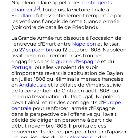
Napoléon à faire appel à des
contingents
[5]
étrangers
. Toutefois, la victoire finale à
Friedland
fut essentiellement remportée par
les vétérans français de cette Grande Armée
(voir ordre de bataille de Friedland).
La Grande Armée fut dissoute à l’occasion de
l'entrevue d'Erfurt entre
Napoléon
et le tsar,
du
27 septembre
au
12 octobre 1808
. Napoléon
avait besoin de renforcer ses troupes
engagées dans la
guerre d'Espagne
et du
Portugal
, où elles venaient de subir
d'importants revers (la capitulation de Baylen
en
juillet 1808
qui élimina la menace française
en
Andalousie
et la défaite de Vimeiro, suivie
de la convention de Cintra en
août 1808
, qui
marqua l'évacuation du Portugal). Napoléon
devait ainsi retirer des contingents d'
Europe
centrale
pour renforcer l'armée d'Espagne
dans la perspective de l'offensive qu'il avait
décidé de diriger en personne à partir de
début
novembre 1808
. Il profita de ces
mouvements de troupes pour tenter d'apaiser
les inquiétudes du Tsar
Alexandre
: des