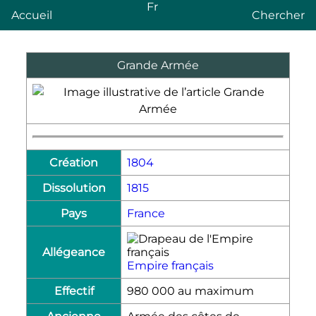
Fr
Accueil
Chercher
Grande Armée
Création
1804
Dissolution
1815
Pays
France
Allégeance
Empire français
Effectif
980 000 au maximum