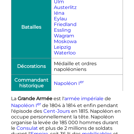
Ulm
Austerlitz
Iéna
Eylau
Friedland
Batailles
Essling
Wagram
Moskowa
Leipzig
Waterloo
Médaille et ordres
Décorations
napoléoniens
Commandant
er
Napoléon I
historique
La
Grande Armée
est l'
armée impériale
de
er
Napoléon
I
de 1804 à 1814 et enfin pendant
l'épisode des
Cent-Jours
en 1815. Napoléon en
occupe personnellement la tête. Napoléon
organise la levée de
185 000 hommes
durant
le
Consulat
et plus de 2 millions de soldats
durant l'
Empire
, soit 36
% des
mobilisables
et