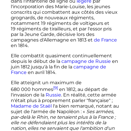
dans l'infanterie de ligne ou
légère
par
l'incorporation des Marie-Louise, les jeunes
conscrits qui combattent aux côtés des vieux
grognards, de nouveaux régiments,
notamment
19 régiments
de voltigeurs et
19 régiments
de tirailleurs, et par l'essor pris
par la Jeune Garde, décisive lors des
campagnes d'Allemagne en 1813 et
de France
en 1814.
Elle combattit quasiment continuellement
depuis le début de la
campagne de Russie
en
juin 1812 jusqu'à la fin de la
campagne de
France
en avril 1814.
Elle atteignit un maximum de
[9]
680 000 hommes
en 1812, au départ de
l'invasion de la
Russie
. En réalité, cette armée
n'était plus à proprement parler "française"
;
Madame de Staël
l'a bien remarqué, notant au
sujet de l'armée de Napoléon
: «
Ses armées,
par-delà le Rhin, ne tenaient plus à la France
;
elle ne défendaient plus les intérêts de la
nation, elles ne servaient que l'ambition d'un