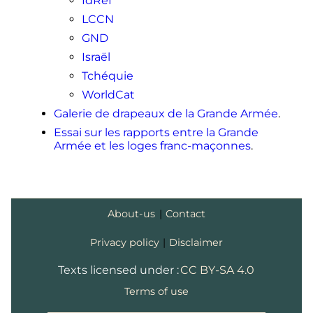
IdRef
LCCN
GND
Israël
Tchéquie
WorldCat
Galerie de drapeaux de la Grande Armée
.
Essai sur les rapports entre la Grande
Armée et les loges franc-maçonnes
.
About-us
|
Contact
Privacy policy
|
Disclaimer
Texts licensed under :
CC BY-SA 4.0
Terms of use