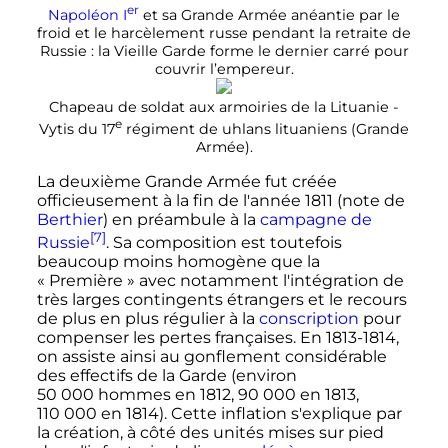
er
Napoléon
I
et sa Grande Armée anéantie par le
froid et le harcèlement russe pendant la retraite de
Russie
: la Vieille Garde forme le dernier carré pour
couvrir l’empereur.
Chapeau de soldat aux armoiries de la Lituanie -
e
Vytis du 17
régiment de uhlans lituaniens (Grande
Armée).
La deuxième Grande Armée fut créée
officieusement à la fin de l'année 1811 (note de
Berthier
) en préambule à la
campagne de
[7]
Russie
. Sa composition est toutefois
beaucoup moins homogène que la
«
Première
» avec notamment l'intégration de
très larges contingents étrangers et le recours
de plus en plus régulier à la
conscription
pour
compenser les pertes françaises. En 1813-1814,
on assiste ainsi au gonflement considérable
des effectifs de la Garde (environ
50 000 hommes
en 1812,
90 000
en 1813,
110 000
en 1814). Cette inflation s'explique par
la création, à côté des unités mises sur pied