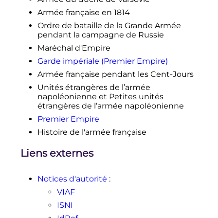
Odeleben,
Relation circonstanciée
de la campagne de 1813 en Saxe
,
Armée française en 1814
trad. française Aubert de Vitry, Paris,
Ordre de bataille de la Grande Armée
1817, p. 19-21
pendant la campagne de Russie
↑
Louis Madelin,
Histoire du
Maréchal d'Empire
Consulat et de l'Empire
, Paris,
Robert Laffont,
2003
Garde impériale (Premier Empire)
(
ISBN
2-221-91331-
,
p.
151
.
0
)
Armée française pendant les Cent-Jours
↑
Jérôme Croyet,
Soldats de
Unités étrangères de l’armée
Napoléon, l'épopée racontée par
napoléonienne et Petites unités
ceux qui l'ont faite
, Éditions
étrangères de l’armée napoléonienne
Gaussen, 2010.
Premier Empire
Histoire de l'armée française
Liens externes
Notices d'autorité
:
VIAF
ISNI