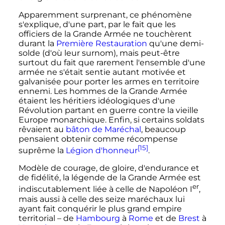
Apparemment surprenant, ce phénomène
s'explique, d'une part, par le fait que les
officiers de la Grande Armée ne touchèrent
durant la
Première Restauration
qu'une demi-
solde (d'où leur surnom), mais peut-être
surtout du fait que rarement l'ensemble d'une
armée ne s'était sentie autant motivée et
galvanisée pour porter les armes en territoire
ennemi. Les hommes de la Grande Armée
étaient les héritiers idéologiques d'une
Révolution partant en guerre contre la vieille
Europe monarchique. Enfin, si certains soldats
rêvaient au
bâton de Maréchal
, beaucoup
pensaient obtenir comme récompense
[15]
suprême la
Légion d'honneur
.
Modèle de courage, de gloire, d'endurance et
de fidélité, la légende de la Grande Armée est
er
indiscutablement liée à celle de Napoléon I
,
mais aussi à celle des seize maréchaux lui
ayant fait conquérir le plus grand empire
territorial – de
Hambourg
à
Rome
et de
Brest
à