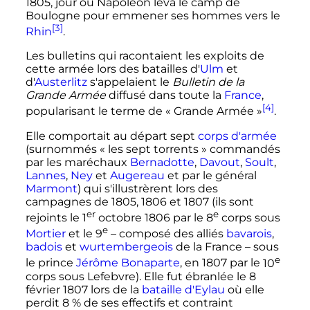
1805
, jour où Napoléon leva le camp de
Boulogne pour emmener ses hommes vers le
[3]
Rhin
.
Les bulletins qui racontaient les exploits de
cette armée lors des batailles d'
Ulm
et
d'
Austerlitz
s'appelaient le
Bulletin de la
Grande Armée
diffusé dans toute la
France
,
[4]
popularisant le terme de «
Grande Armée
»
.
Elle comportait au départ sept
corps d'armée
(surnommés «
les sept torrents
» commandés
par les maréchaux
Bernadotte
,
Davout
,
Soult
,
Lannes
,
Ney
et
Augereau
et par le général
Marmont
) qui s'illustrèrent lors des
campagnes de 1805, 1806 et 1807 (ils sont
er
e
rejoints le
1
octobre 1806
par le
8
corps
sous
e
Mortier
et le
9
– composé des alliés
bavarois
,
badois
et
wurtembergeois
de la France – sous
e
le prince
Jérôme Bonaparte
, en 1807 par le
10
corps
sous Lefebvre). Elle fut ébranlée le
8
février 1807
lors de la
bataille d'Eylau
où elle
perdit 8
% de ses effectifs et contraint