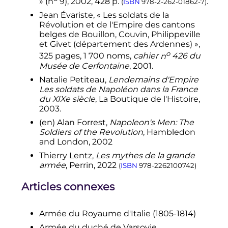
» (
n
9),
2002
, 428
p.
.
(
ISBN
978-2-262-01862-7
)
↑
«
Correspondance de Napoléon -
Jean Évariste, «
Les soldats de la
Avril 1809
»
, sur
histoire-empire.org
Révolution et de l'Empire des cantons
.
(consulté le
4 mai 2023
)
belges de Bouillon, Couvin, Philippeville
↑
Napoléon Bonaparte et Thierry
et Givet (département des Ardennes)
»,
Lentz (Fondation Napoléon) (
dir.
)
o
325 pages, 1 700 noms,
cahier
n
426
du
(
préf.
Marie-Pierre Rey),
Musée de Cerfontaine
, 2001.
Correspondance générale
,
vol.
12
:
La
campagne de Russie, 1812
, Fayard,
Natalie Petiteau,
Lendemains d'Empire
coll.
«
Divers Histoire
»
,
(
lire en ligne
)
Les soldats de Napoléon dans la France
introduction
.
du XIXe siècle
, La Boutique de l'Histoire,
2003.
↑
Madame de Staël,
Considérations
sur les principaux événements de la
(en)
Alan Forrest,
Napoleon's Men: The
Révolution française
, Robert Laffont,
Soldiers of the Revolution
, Hambledon
2017
, 641
p.
.
and London, 2002
↑
«
soldats de Napoléon
»
, émission
Thierry Lentz,
Les mythes de la grande
Deux mille ans d'Histoire
de
France
armée
, Perrin, 2022
(
ISBN
978-2262100742
)
Inter
le 27 octobre 2010.
Articles connexes
↑
Napoléon dit à ce propos
:
«
Le
meilleur soldat n'est pas tant celui
qui se bat mais celui qui marche.
»
.
Armée du Royaume d'Italie (1805-1814)
↑
Ernst Otto lnnocenz von
Armée du duché de Varsovie