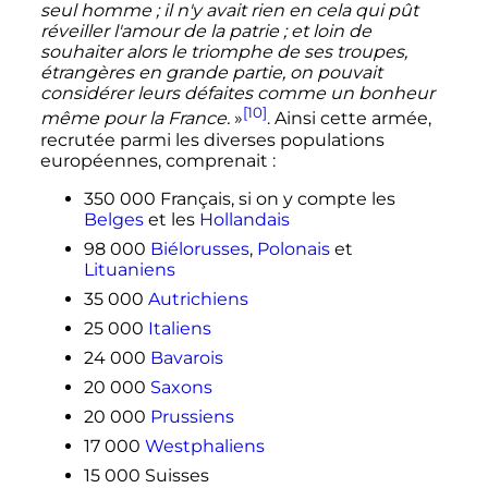
seul homme
; il n'y avait rien en cela qui pût
réveiller l'amour de la patrie
; et loin de
souhaiter alors le triomphe de ses troupes,
étrangères en grande partie, on pouvait
considérer leurs défaites comme un bonheur
[10]
même pour la France.
»
. Ainsi cette armée,
recrutée parmi les diverses populations
européennes, comprenait
:
350 000 Français
, si on y compte les
Belges
et les
Hollandais
98 000
Biélorusses
,
Polonais
et
Lituaniens
35 000
Autrichiens
25 000
Italiens
24 000
Bavarois
20 000
Saxons
20 000
Prussiens
17 000
Westphaliens
15 000
Suisses