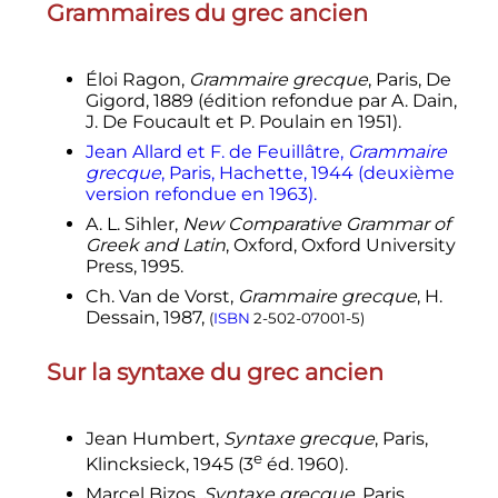
Grammaires du grec ancien
Éloi Ragon,
Grammaire grecque
, Paris, De
Gigord, 1889 (édition refondue par A. Dain,
J. De Foucault et P. Poulain en 1951).
Jean Allard et F. de Feuillâtre,
Grammaire
grecque
, Paris, Hachette, 1944 (deuxième
version refondue en 1963).
A. L. Sihler,
New Comparative Grammar of
Greek and Latin
, Oxford, Oxford University
Press, 1995.
Ch. Van de Vorst,
Grammaire grecque
, H.
Dessain, 1987,
(
ISBN
2-502-07001-5
)
Sur la syntaxe du grec ancien
Jean Humbert,
Syntaxe grecque
, Paris,
e
Klincksieck, 1945 (
3
éd. 1960).
Marcel Bizos,
Syntaxe grecque
, Paris,