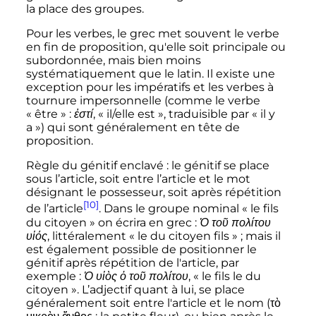
la place des groupes.
Pour les verbes, le grec met souvent le verbe
en fin de proposition, qu'elle soit principale ou
subordonnée, mais bien moins
systématiquement que le latin. Il existe une
exception pour les impératifs et les verbes à
tournure impersonnelle (comme le verbe
«
être
»
:
ἐστί
, «
il/elle est
», traduisible par «
il y
a
») qui sont généralement en tête de
proposition.
Règle du génitif enclavé
: le génitif se place
sous l’article, soit entre l’article et le mot
désignant le possesseur, soit après répétition
[10]
de l’article
. Dans le groupe nominal «
le fils
du citoyen
» on écrira en grec
:
Ὁ τοῦ πολίτου
υἱός
, littéralement «
le du citoyen fils
»
; mais il
est également possible de positionner le
génitif après répétition de l'article, par
exemple
:
Ὁ υἱὸς ὁ τοῦ πολίτου
, «
le fils le du
citoyen
». L’adjectif quant à lui, se place
généralement soit entre l'article et le nom (τὸ