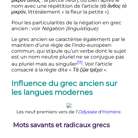
μικρὸν ἄνθος
: la petite fleur), ou bien après le
nom avec une répétition de l’article (
τὸ ἄνθος τὸ
μικρόν
, littéralement «
la fleur la petite
»).
Pour les particularités de la négation en grec
ancien
: voir
Négation (linguistique)
.
Le grec ancien se caractérise également par le
maintien d’une règle de l’indo-européen
commun, qui stipule qu’un verbe dont le sujet
est un nom neutre pluriel ne se conjugue pas
[11]
au pluriel mais au singulier
. Voir l’article
consacré à la règle dite «
Τὰ ζῷα τρέχει
».
Influence du grec ancien sur
les langues modernes
Les neuf premiers vers de l’
Odyssée
d'
Homère
.
Mots savants et radicaux grecs