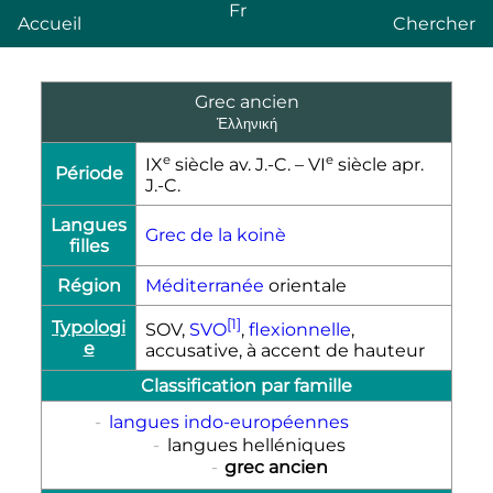
Fr
Accueil
Chercher
Grec ancien
Ἑλληνική
e
e
IX
siècle
av. J.-C.
–
VI
siècle
apr.
Période
J.-C.
Langues
Grec de la koinè
filles
Région
Méditerranée
orientale
[1]
Typologi
SOV,
SVO
,
flexionnelle
,
e
accusative, à accent de hauteur
Classification par famille
-
langues indo-européennes
-
langues helléniques
-
grec ancien