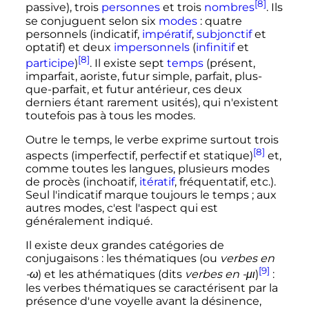
[8]
passive), trois
personnes
et trois
nombres
. Ils
se conjuguent selon six
modes
: quatre
personnels (indicatif,
impératif
,
subjonctif
et
optatif) et deux
impersonnels
(
infinitif
et
[8]
participe
)
. Il existe sept
temps
(présent,
imparfait, aoriste, futur simple, parfait, plus-
que-parfait, et futur antérieur, ces deux
derniers étant rarement usités), qui n'existent
toutefois pas à tous les modes.
Outre le temps, le verbe exprime surtout trois
[8]
aspects (imperfectif, perfectif et statique)
et,
comme toutes les langues, plusieurs modes
de procès (inchoatif,
itératif
, fréquentatif, etc.).
Seul l'indicatif marque toujours le temps
; aux
autres modes, c'est l'aspect qui est
généralement indiqué.
Il existe deux grandes catégories de
conjugaisons
: les thématiques (ou
verbes en
[9]
-ω
) et les athématiques (dits
verbes en -μι
)
:
les verbes thématiques se caractérisent par la
présence d'une voyelle avant la désinence,