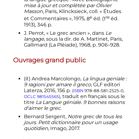
mise à jour et complétée par Olivier
Masson
, Paris, Klincksieck,
coll.
« Études
e
re
et Commentaires »,
1975
,
8
éd.
(
1
éd.
1913), 346
p.
J. Perrot, «
Le grec ancien
», dans
Le
langage
, sous la dir. de A. Martinet, Paris,
Gallimard (La Pléiade), 1968,
p.
906–928
.
Ouvrages grand public
(it)
Andrea Marcolongo,
La lingua geniale :
9 ragioni per amare il greco
, GLF editori
Laterza,
2016
, 156
p.
(
ISBN
978-88-581-2525-0
,
, traduit en français sous le
OCLC
981545565
)
titre
La Langue géniale. 9 bonnes raisons
d'aimer le grec
.
Bernard Sergent,
Notre grec de tous les
jours. Petit dictionnaire pour un usage
quotidien
, Imago, 2017.