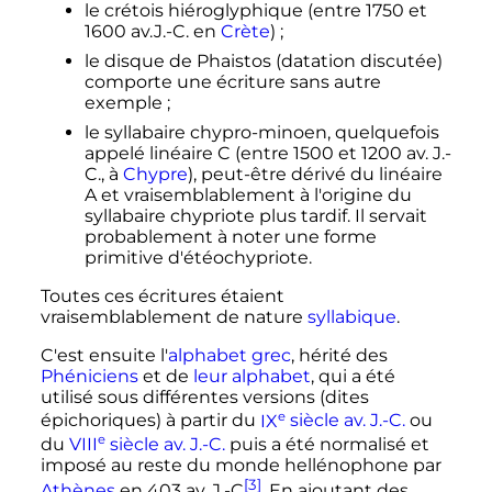
le crétois hiéroglyphique (entre 1750 et
1600 av.J.-C. en
Crète
)
;
le disque de Phaistos (datation discutée)
comporte une écriture sans autre
exemple
;
le syllabaire chypro-minoen, quelquefois
appelé linéaire C (entre 1500 et 1200 av. J.-
C., à
Chypre
), peut-être dérivé du linéaire
A et vraisemblablement à l'origine du
syllabaire chypriote plus tardif. Il servait
probablement à noter une forme
primitive d'étéochypriote.
Toutes ces écritures étaient
vraisemblablement de nature
syllabique
.
C'est ensuite l'
alphabet grec
, hérité des
Phéniciens
et de
leur alphabet
, qui a été
utilisé sous différentes versions (dites
e
épichoriques) à partir du
IX
siècle
av. J.-C.
ou
e
du
VIII
siècle
av. J.-C.
puis a été normalisé et
imposé au reste du monde hellénophone par
[3]
Athènes
en 403 av. J.-C
. En ajoutant des