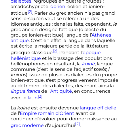
dialectes
, regroupés en quatre groupes
:
arcadochypriote,
dorien
, éolien et ionien-
[2]
attique
. Parler
du
grec ancien n’a pas grand
sens lorsqu'on veut se référer à un des
idiomes antiques
: dans les faits, cependant,
le
grec ancien désigne l’attique (dialecte du
groupe ionien-attique), langue de l’
Athènes
antique
. C'est en effet la langue dans laquelle
est écrite la majeure partie de la littérature
[2]
grecque classique
. Pendant l’
époque
hellénistique
et le brassage des populations
hellénophones en résultant, la
koinè
, langue
commune (c’est le sens de l'adjectif
κοινός
/
koinós
) issue de plusieurs dialectes du groupe
ionien-attique, s'est progressivement imposée
au détriment des dialectes, devenant ainsi la
lingua franca
de l’
Antiquité
, en concurrence
[2]
avec le
latin
.
La
koinè
est ensuite devenue
langue officielle
de l’
Empire romain d'Orient
avant de
continuer d’évoluer pour donner naissance au
[2]
grec moderne
d’aujourd’hui
.