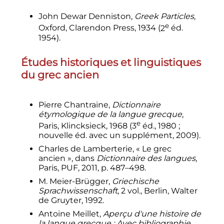
John Dewar Denniston,
Greek Particles
,
e
Oxford, Clarendon Press, 1934 (
2
éd.
1954).
Études historiques et linguistiques
du grec ancien
Pierre Chantraine,
Dictionnaire
étymologique de la langue grecque
,
e
Paris, Klincksieck, 1968 (
3
éd., 1980
;
nouvelle éd. avec un supplément, 2009).
Charles de Lamberterie, «
Le grec
ancien
», dans
Dictionnaire des langues
,
Paris, PUF, 2011,
p.
487–498
.
M. Meier-Brügger,
Griechische
Sprachwissenschaft
, 2 vol., Berlin, Walter
de Gruyter, 1992.
Antoine Meillet,
Aperçu d'une histoire de
la langue grecque : Avec bibliographie