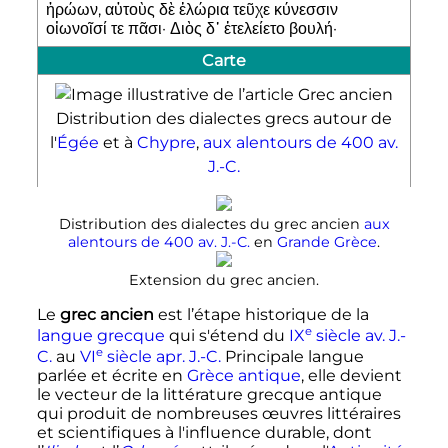
ἡρώων, αὐτοὺς δὲ ἑλώρια τεῦχε κύνεσσιν
οἰωνοῖσί τε πᾶσι· Διὸς δ᾽ ἐτελείετο βουλή·
Carte
Distribution des dialectes grecs autour de
l'
Égée
et à
Chypre
,
aux alentours de
400
av.
J.-C.
Distribution des dialectes du grec ancien
aux
alentours de
400
av. J.-C.
en
Grande Grèce
.
Extension du grec ancien.
Le
grec ancien
est l’étape historique de la
e
langue grecque
qui s'étend du
IX
siècle
av. J.-
e
C.
au
VI
siècle
apr. J.-C.
Principale langue
parlée et écrite en
Grèce antique
, elle devient
le vecteur de la littérature grecque antique
qui produit de nombreuses œuvres littéraires
et scientifiques à l'influence durable, dont