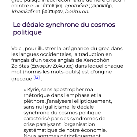
d’entre eux
:
ἀποθήκη
,
apothếkê
;
χαρακτήρ
,
kharaktếr
et
βούτυρον
,
boúturon
.
Le dédale synchrone du cosmos
politique
Voici, pour illustrer la prégnance du grec dans
les langues occidentales, la traduction en
français d'un texte anglais de Xenophón
Zolótas (
Ξενοφών Ζολώτας
) dans lequel chaque
mot (hormis les mots-outils) est d’origine
[12]
grecque
:
« Kyrié, sans apostropher ma
rhétorique dans l’emphase et la
pléthore, j’analyserai elliptiquement,
sans nul gallicisme, le dédale
synchrone du cosmos politique
caractérisé par des syndromes de
crise paralysant l’organisation
systématique de notre économie.
Nous sommes périodiquement