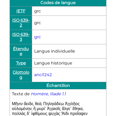
Codes de langue
IETF
grc
ISO 639-
grc
2
ISO 639-
grc
3
Étendu
Langue individuelle
e
Type
Langue historique
Glottolo
anci1242
g
Échantillon
Texte de
Homère, Iliade 1.1
Μῆνιν ἄειδε, θεὰ, Πηληιάδεω Ἀχιλῆος
οὐλομένην, ἣ μυρί᾽ Ἀχαιοῖς ἄλγε᾽ ἔθηκε,
πολλὰς δ᾽ ἰφθίμους ψυχὰς Ἄϊδι προῒαψεν