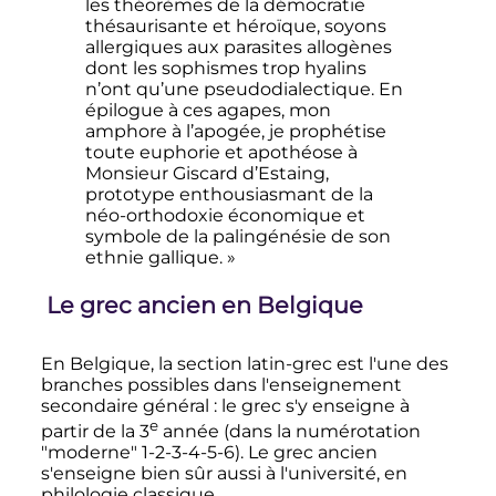
les théorèmes de la démocratie
thésaurisante et héroïque, soyons
allergiques aux parasites allogènes
dont les sophismes trop hyalins
n’ont qu’une pseudodialectique. En
épilogue à ces agapes, mon
amphore à l’apogée, je prophétise
toute euphorie et apothéose à
Monsieur Giscard d’Estaing,
prototype enthousiasmant de la
néo-orthodoxie économique et
symbole de la palingénésie de son
ethnie gallique. »
Le grec ancien en Belgique
En Belgique, la section latin-grec est l'une des
branches possibles dans l'enseignement
secondaire général
: le grec s'y enseigne à
e
partir de la
3
année (dans la numérotation
"moderne" 1-2-3-4-5-6). Le grec ancien
s'enseigne bien sûr aussi à l'université, en
philologie classique.