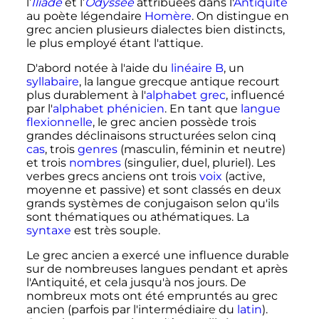
l’
Iliade
et l’
Odyssée
attribuées dans l'
Antiquité
au poète légendaire
Homère
. On distingue en
grec ancien plusieurs dialectes bien distincts,
le plus employé étant l'attique.
D'abord notée à l'aide du
linéaire B
, un
syllabaire
, la langue grecque antique recourt
plus durablement à l'
alphabet grec
, influencé
par l'
alphabet phénicien
. En tant que
langue
flexionnelle
, le grec ancien possède trois
grandes déclinaisons structurées selon cinq
cas
, trois
genres
(masculin, féminin et neutre)
et trois
nombres
(singulier, duel, pluriel). Les
verbes grecs anciens ont trois
voix
(active,
moyenne et passive) et sont classés en deux
grands systèmes de conjugaison selon qu'ils
sont thématiques ou athématiques. La
syntaxe
est très souple.
Le grec ancien a exercé une influence durable
sur de nombreuses langues pendant et après
l'Antiquité, et cela jusqu'à nos jours. De
nombreux mots ont été empruntés au grec
ancien (parfois par l'intermédiaire du
latin
).