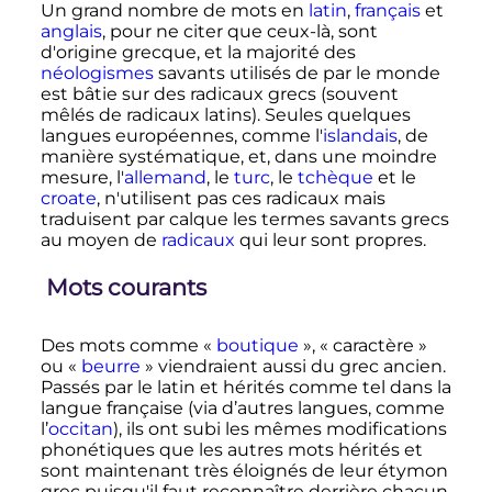
Un grand nombre de mots en
latin
,
français
et
anglais
, pour ne citer que ceux-là, sont
d'origine grecque, et la majorité des
néologismes
savants utilisés de par le monde
est bâtie sur des radicaux grecs (souvent
mêlés de radicaux latins). Seules quelques
langues européennes, comme l'
islandais
, de
manière systématique, et, dans une moindre
mesure, l'
allemand
, le
turc
, le
tchèque
et le
croate
, n'utilisent pas ces radicaux mais
traduisent par calque les termes savants grecs
au moyen de
radicaux
qui leur sont propres.
Mots courants
Des mots comme «
boutique
», «
caractère
»
ou «
beurre
» viendraient aussi du grec ancien.
Passés par le latin et hérités comme tel dans la
langue française (via d’autres langues, comme
l’
occitan
), ils ont subi les mêmes modifications
phonétiques que les autres mots hérités et
sont maintenant très éloignés de leur étymon
grec puisqu'il faut reconnaître derrière chacun