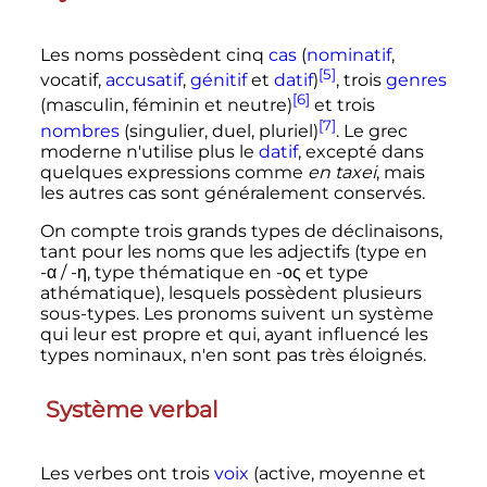
Les noms possèdent cinq
cas
(
nominatif
,
[5]
vocatif,
accusatif
,
génitif
et
datif
)
, trois
genres
[6]
(masculin, féminin et neutre)
et trois
[7]
nombres
(singulier, duel, pluriel)
. Le grec
moderne n'utilise plus le
datif
, excepté dans
quelques expressions comme
en taxei
, mais
les autres cas sont généralement conservés.
On compte trois grands types de déclinaisons,
tant pour les noms que les adjectifs (type en
-α / -η, type thématique en -ος et type
athématique), lesquels possèdent plusieurs
sous-types. Les pronoms suivent un système
qui leur est propre et qui, ayant influencé les
types nominaux, n'en sont pas très éloignés.
Système verbal
Les verbes ont trois
voix
(active, moyenne et