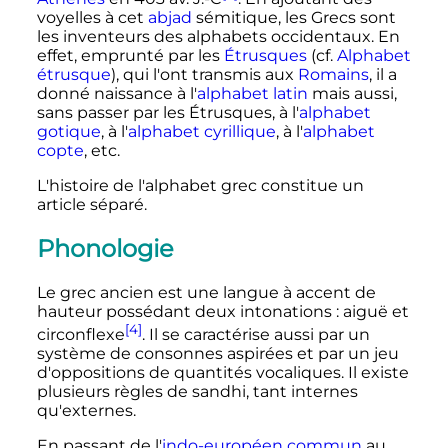
voyelles à cet
abjad
sémitique, les Grecs sont
les inventeurs des alphabets occidentaux. En
effet, emprunté par les
Étrusques
(cf.
Alphabet
étrusque
), qui l'ont transmis aux
Romains
, il a
donné naissance à l'
alphabet latin
mais aussi,
sans passer par les Étrusques, à l'
alphabet
gotique
, à l'
alphabet cyrillique
, à l'
alphabet
copte
, etc.
L'histoire de l'alphabet grec constitue un
article séparé.
Phonologie
Le grec ancien est une langue à accent de
hauteur possédant deux intonations
: aiguë et
[4]
circonflexe
. Il se caractérise aussi par un
système de consonnes aspirées et par un jeu
d'oppositions de quantités vocaliques. Il existe
plusieurs règles de sandhi, tant internes
qu'externes.
En passant de l'
indo-européen commun
au