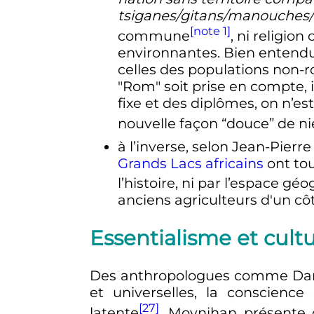
tsiganes/gitans/manouches
[note 1]
commune
, ni religio
environnantes. Bien entendu,
celles des populations non-
"Rom" soit prise en compte, il
fixe et des diplômes, on n’es
nouvelle façon “douce” de ni
à l’inverse, selon Jean-Pierre
Grands Lacs africains
ont to
l’histoire, ni par l’espace g
anciens agriculteurs d'un côt
Essentialisme et cult
Des anthropologues comme Dani
et universelles, la conscience
[27]
latente
. Moynihan présente 