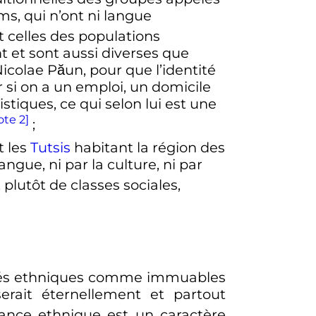
s, qui n’ont ni langue
 celles des populations
t et sont aussi diverses que
colae Păun, pour que l’identité
ar si on a un emploi, un domicile
tiques, ce qui selon lui est une
ote 2]
;
t les
Tutsis
habitant la région des
angue, ni par la culture, ni par
 plutôt de classes sociales,
ités ethniques comme immuables
serait éternellement et partout
ance ethnique est un caractère