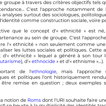
ue groupe à travers des critères objectifs tels 
cendance... C'est l'approche notamment de 
 analyses surtout des sociologues, politologu
d'identité comme construction sociale, voire po
tive que le concept d'«
ethnicité
» est né,
artenance au sein de groupe. C'est l'approc
re l'«
ethnicité
» non seulement comme une c
er les luttes sociales et politiques. Cette a
 d'«
ethnicité
» lequel a généré à son tour l
tarisme
), d'«
ethnocide
» et d'«
ethnisme
»…).
ortant de l'
ethnologie
, mais l'approche 
ques et politiques l'ont historiquement rendu
être remise en question
; deux exemples suf
 la notion de
Roms
dont l'URI souhaite faire u
ct
) se heurte à la multiplicité des identités t