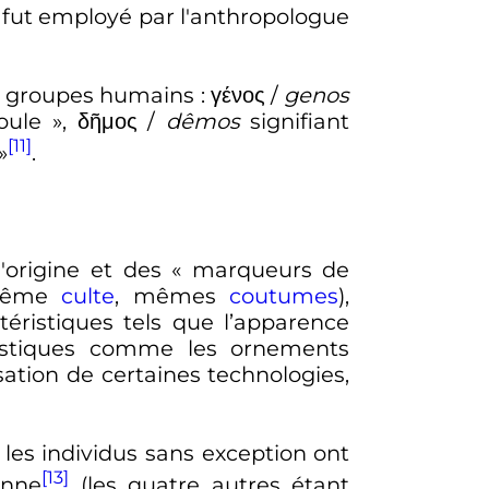
Il fut employé par l'anthropologue
es groupes humains
:
γένος
/
genos
oule
»,
δῆμος
/
dêmos
signifiant
[11]
»
.
origine et des «
marqueurs de
 (même
culte
, mêmes
coutumes
),
téristiques tels que l’apparence
rtistiques comme les ornements
isation de certaines technologies,
les individus sans exception ont
[13]
onne
(les quatre autres étant