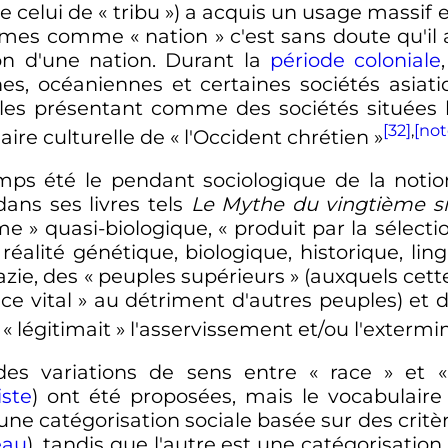
 celui de «
tribu
») a acquis un usage massif 
termes comme «
nation
» c'est sans doute qu'il
ion d'une nation. Durant la
période coloniale
nes, océaniennes et certaines sociétés asiati
 les présentant comme des sociétés situées 
[32]
,
[not
aire culturelle de «
l'Occident chrétien
»
mps été le pendant sociologique de la notio
dans ses livres tels
Le Mythe du vingtième si
me
» quasi-biologique, «
produit par la sélecti
alité génétique, biologique, historique, lin
azie, des «
peuples supérieurs
» (auxquels cett
ce vital
» au détriment d'autres peuples) et d
 «
légitimait
» l'asservissement et/ou l'extermi
des variations de sens entre
« race »
et
iste
) ont été proposées, mais le vocabulaire 
une catégorisation sociale basée sur des critè
eau
), tandis que l'autre est une catégorisatio