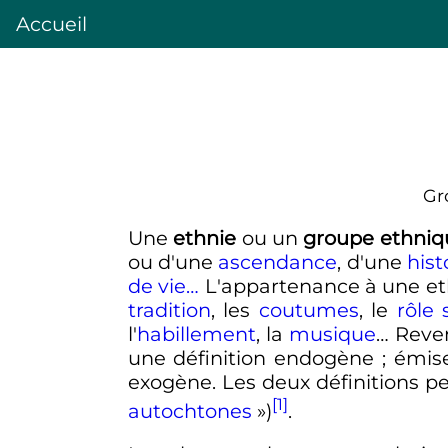
Accueil
Gr
Une
ethnie
ou un
groupe ethniq
ou d'une
ascendance
, d'une
hist
de vie…
L'appartenance à une e
tradition
, les
coutumes
, le
rôle 
l'
habillement
, la
musique
… Reve
une définition endogène
; émis
exogène
. Les deux définitions 
[1]
autochtones
»)
.