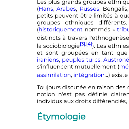
Les plus grands groupes ethniq
(
Hans
,
Arabes
,
Russes
, Bengalis
petits peuvent être limités à qu
groupes ethniques différent
(
historiquement
nommés «
trib
distincts à travers l'ethnogenèse
[3]
,
[4]
la sociobiologie
). Les ethni
et sont groupées en tant que
iraniens
,
peuples turcs
,
Austroné
s'influencent mutuellement (
mé
assimilation
,
intégration
…) existe
Toujours discutée en raison des cr
notion n'est pas définie claire
individus aux droits différenciés
Étymologie