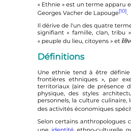
«
Ethnie
» est un terme apparu e
[10]
Georges Vacher de Lapouge
.
Il dérive de l'un des quatre term
signifiant «
famille, clan, tribu
«
peuple du lieu, citoyens
» et
ἔθν
Définitions
Une ethnie tend à être définie
frontières ethniques
», par ex
territoriaux (aire de présence 
physique, des styles architec
personnels, la culture culinaire,
des activités économiques spéci
Selon certains anthropologues c
une
identité
ethno-culturelle q