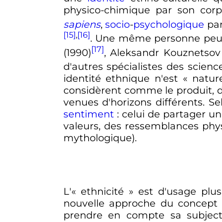
physico-chimique par son cor
sapiens
,
socio
-
psychologique
par
[15]
,
[16]
. Une même personne peut 
[17]
(1990)
, Aleksandr Kouznetsov 
d'autres spécialistes des scien
identité ethnique n'est «
nature
considèrent comme le produit, da
venues d'horizons différents. S
sentiment
: celui de partager 
valeurs, des ressemblances phys
mythologique).
L'«
ethnicité
» est d'usage plus
nouvelle approche du concept d
prendre en compte sa subjecti