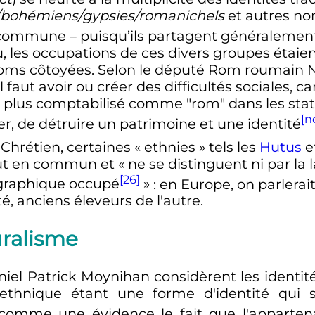
/bohémiens/gypsies/romanichels
et autres nom
n commune – puisqu’ils partagent généralement
 les occupations de ces divers groupes étaien
roms côtoyées. Selon le député Rom roumain Ni
 faut avoir ou créer des difficultés sociales, c
t plus comptabilisé comme "rom" dans les statis
[n
er, de détruire un patrimoine et une identité
 Chrétien, certaines «
ethnies
» tels les
Hutus
e
ut en commun et
« ne se distinguent ni par la l
[26]
éographique occupé
»
: en Europe, on parlerait
é, anciens éleveurs de l'autre.
uralisme
el Patrick Moynihan considèrent les ident
 ethnique étant une forme d'identité qui 
comme une évidence le fait que l'apparten