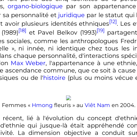
ps,
organo
-
biologique
par son appartenance 
 sa personnalité et
juridique
par le statut qui 
[12]
avoir plusieurs identités ethniques
. Les 
[18]
[19]
(1989)
et Pavel Belkov (1993)
partagent
ces sociales, comme les anthropologues Fredr
lle
», ni innée, ni identique chez tous les i
ns chaque personnalité, d'interactions spécif
elon
Max Weber
, l'appartenance à une ethnie
une ascendance commune, que ce soit à cause
iques ou de l'
histoire
(plus ou moins vécue e
Femmes «
Hmong
fleuris
» au
Viêt Nam
en 2004.
 récent, lié à l'évolution du concept d'ethni
'ethnie qui jusque-là était appréhendé co
vité. La dimension objective a conduit sur