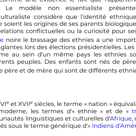
. Le modèle non essentialiste présente 
ulturaliste considère que l'identité ethniqu
 soient les origines de ses parents biologiques
relations conflictuelles ou la curiosité pour 
ue
noire le brassage des ethnies a une import
nglantes lors des élections présidentielles. L
me au sein d'un même pays les ethnies son
férents peuples. Des enfants sont nés de p
e père et de mère qui sont de différents ethni
e
e
VI
et
XVII
siècles
, le terme «
nation
» équival
moderne, les termes d'«
ethnie
» et de «
t
autés linguistiques et culturelles d'
Afrique
, 
és sous le terme générique d'«
Indiens d'Amé