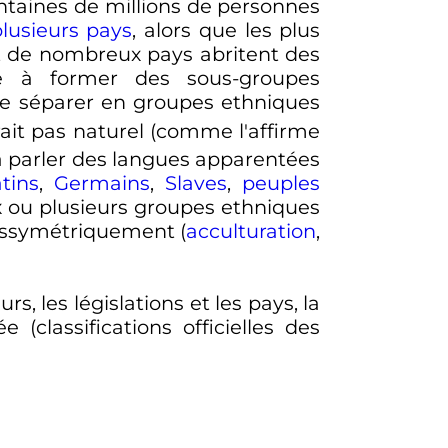
taines de millions de personnes
lusieurs pays
, alors que les plus
 et de nombreux pays abritent des
ce à former des sous-groupes
 se séparer en groupes ethniques
ait pas naturel (comme l'affirme
 à parler des langues apparentées
tins
,
Germains
,
Slaves
,
peuples
ux ou plusieurs groupes ethniques
dissymétriquement (
acculturation
,
s, les législations et les pays, la
(classifications officielles des