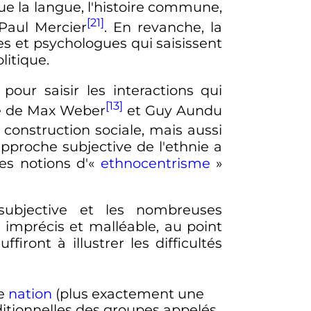
que la langue, l'histoire commune,
[21]
Paul Mercier
. En revanche, la
es et psychologues qui saisissent
litique.
 pour saisir les interactions qui
[13]
he de Max Weber
et Guy Aundu
onstruction sociale, mais aussi
pproche subjective de l'ethnie a
es notions d'«
ethnocentrisme
»
subjective et les nombreuses
 imprécis et malléable, au point
firont à illustrer les difficultés
ne
nation
(plus exactement une
raditionnelles des groupes appelés