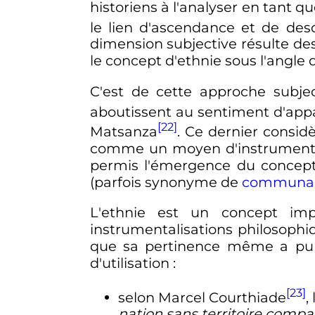
historiens à l'analyser en tant q
le lien d'ascendance et de des
dimension subjective résulte des
le concept d'ethnie sous l'angle 
C'est de cette approche subjec
aboutissent au sentiment d'app
[22]
Matsanza
. Ce dernier considè
comme un moyen d'instrumentalis
permis l'émergence du concept
(parfois synonyme de
communau
L'ethnie est un concept imp
instrumentalisations philosophi
que sa pertinence même a pu 
d'utilisation
:
[23]
selon Marcel Courthiade
,
nation sans territoire compa