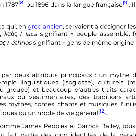
[8]
[9]
n 1787
ou 1896 dans la langue française
. 
es qui, en
grec ancien
, servaient à désigner l
»,
λαός
/
laos
signifiant «
peuple assemblé, f
ος
/
éthnos
signifiant «
gens de même origine
 par deux attributs principaux
: un mythe d'
emple linguistiques (isoglosse), culturels
du groupe) et beaucoup d'autres traits carac
turaux ou vestimentaires, des traditions a
 les mythes, contes, chants et musiques, l'util
[12]
fiques ou un mode de vie général
.
omme James Peoples et Garrick Bailey, tous 
ui fait partie des cinq identités de la pers