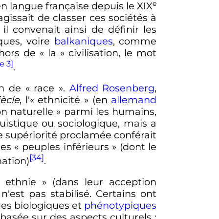
e
en langue française depuis le
XIX
 agissait de classer ces sociétés à
, il convenait ainsi de définir les
ques, voire
balkaniques
, comme
hors de «
la
» civilisation, le mot
e 3]
.
n de «
race
».
Alfred Rosenberg
,
ècle
, l'«
ethnicité
» (en
allemand
on naturelle
» parmi les humains,
guistique ou sociologique, mais a
e supériorité proclamée conférait
es «
peuples inférieurs
» (dont le
[34]
nation)
.
« ethnie »
(dans leur acception
n'est pas stabilisé. Certains ont
res biologiques et
phénotypiques
n basée sur des aspects culturels
;