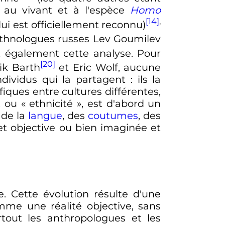
au vivant et à l'espèce
Homo
[14]
,
lui est officiellement reconnu)
ethnologues russes Lev Goumilev
 également cette analyse. Pour
[20]
ik Barth
et Eric Wolf, aucune
ndividus qui la partagent
: ils la
iques entre cultures différentes,
, ou «
ethnicité
», est d'abord un
 de la
langue
, des
coutumes
, des
t objective ou bien imaginée et
e. Cette évolution résulte d'une
mme une réalité objective, sans
tout les anthropologues et les