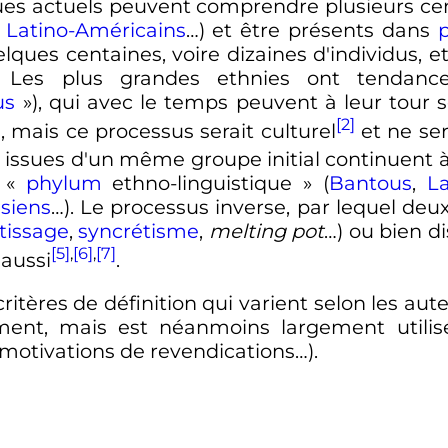
ues actuels peuvent comprendre plusieurs cen
,
Latino-Américains
…) et être présents dans
p
elques centaines, voire dizaines d'individus,
s. Les plus grandes ethnies ont tendan
us
»), qui avec le temps peuvent à leur tour
[2]
, mais ce processus serait culturel
et ne ser
es issues d'un même groupe initial continuent
 «
phylum
ethno-linguistique
» (
Bantous
,
La
siens
…). Le processus inverse, par lequel de
tissage
,
syncrétisme
,
melting pot
…) ou bien 
[5]
,
[6]
,
[7]
 aussi
.
itères de définition qui varient selon les auteur
ment, mais est néanmoins largement utilisée 
, motivations de revendications…).