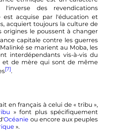
l'inverse des revendications
e est acquise par l'éducation et
, acquiert toujours la culture de
ses origines le poussent à changer
ance capitale contre les guerres
es Malinké se marient au Moba, les
t interdépendants vis-à-vis du
ère et de mère qui sont de même
[7]
es
.
ait en français à celui de «
tribu
»,
ribu
» font plus spécifiquement
d'
Océanie
ou encore aux peuples
rique
».