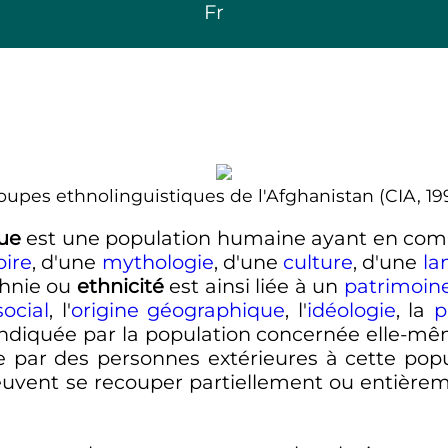
Fr
oupes ethnolinguistiques de l'Afghanistan (CIA, 199
ue
est une population humaine ayant en comm
oire
, d'une
mythologie
, d'une
culture
, d'une
la
thnie ou
ethnicité
est ainsi liée à un
patrimoine
social
, l'
origine géographique
, l'
idéologie
, la
p
ndiquée par la population concernée elle-mêm
e par des personnes extérieures à cette popul
peuvent se recouper partiellement ou entièr