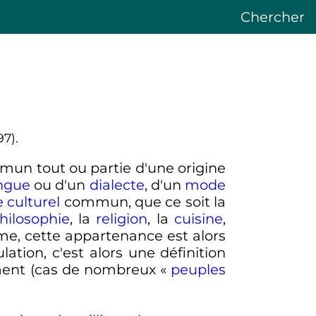
Chercher
7).
un tout ou partie d'une origine
ngue
ou d'un
dialecte
, d'un
mode
 culturel
commun, que ce soit la
hilosophie
, la
religion
, la
cuisine
,
e, cette appartenance est alors
ation, c'est alors une définition
ement (cas de nombreux «
peuples