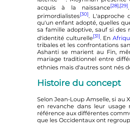
[28]
,
[29]
acquis à la naissance
[30]
primordialistes
. L'approche c
qu'un enfant adopté, quelles que
sa famille adoptive, sauf si des 
[31]
d'identité culturelle
. En
Afriq
tribales et les confrontations sa
Ashanti se marient au Fin, mê
mariage traditionnel entre dif
ethnies mais d'autres sont nés d
Histoire du concept
Selon Jean-Loup Amselle, si au
X
en revanche dans leur usage 
référence aux différentes commun
que les Occidentaux ont regroup