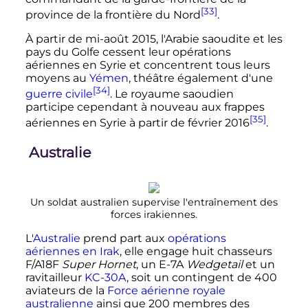
[33]
province de la frontière du Nord
.
À partir de mi-août 2015, l'Arabie saoudite et les
pays du Golfe cessent leur opérations
aériennes en Syrie et concentrent tous leurs
moyens au
Yémen
, théâtre également d'une
[34]
guerre civile
. Le royaume saoudien
participe cependant à nouveau aux frappes
[35]
aériennes en Syrie à partir de février 2016
.
Australie
Un soldat australien supervise l'entraînement des
forces irakiennes.
L'
Australie
prend part aux
opérations
aériennes en Irak
, elle engage huit chasseurs
F/A18F
Super Hornet
, un E-7A
Wedgetail
et un
ravitailleur
KC-30A
, soit un contingent de 400
aviateurs de la
Force aérienne royale
australienne
ainsi que 200 membres des