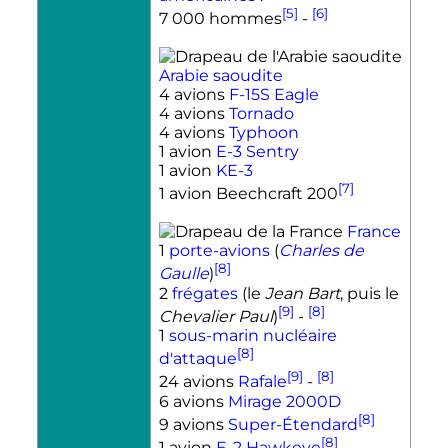
[5]
[6]
7 000 hommes
-
Arabie saoudite
4 avions
F-15S Eagle
4 avions
Tornado
4 avions
Typhoon
1 avion
E-3 Sentry
1 avion
KE-3
[7]
1 avion Beechcraft 200
France
1
porte-avions
(
Charles de
[8]
Gaulle
)
2
frégates
(le
Jean Bart
, puis le
[9]
[8]
Chevalier Paul
)
-
1
sous-marin nucléaire
[8]
d'attaque
[9]
[8]
24 avions
Rafale
-
6 avions
Mirage 2000D
[8]
9 avions
Super-Étendard
[8]
1 avion
E-2 Hawkeye