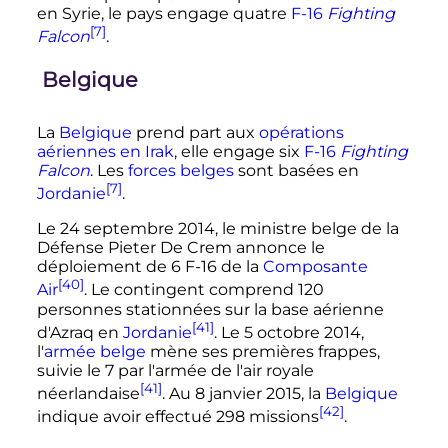
en Syrie, le pays engage quatre
F-16
Fighting
[7]
Falcon
.
Belgique
La
Belgique
prend part aux
opérations
aériennes en Irak
, elle engage six
F-16
Fighting
Falcon
. Les
forces belges
sont basées en
[7]
Jordanie
.
Le 24 septembre 2014, le ministre belge de la
Défense Pieter De Crem annonce le
déploiement de 6 F-16 de la
Composante
[40]
Air
. Le contingent comprend 120
personnes stationnées sur la base aérienne
[41]
d'Azraq en
Jordanie
. Le 5 octobre 2014,
l'
armée belge
mène ses premières frappes,
suivie le 7 par l'armée de l'air royale
[41]
néerlandaise
. Au 8 janvier 2015, la
Belgique
[42]
indique avoir effectué 298 missions
.