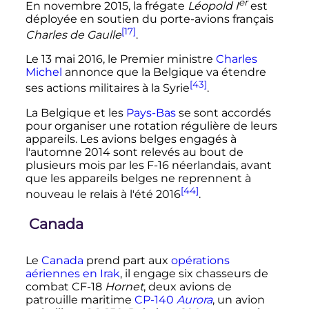
er
En novembre 2015, la frégate
Léopold
I
est
déployée en soutien du porte-avions français
[17]
Charles de Gaulle
.
Le 13 mai 2016, le Premier ministre
Charles
Michel
annonce que la Belgique va étendre
[43]
ses actions militaires à la Syrie
.
La Belgique et les
Pays-Bas
se sont accordés
pour organiser une rotation régulière de leurs
appareils. Les avions belges engagés à
l'automne 2014 sont relevés au bout de
plusieurs mois par les F-16 néerlandais, avant
que les appareils belges ne reprennent à
[44]
nouveau le relais à l'été 2016
.
Canada
Le
Canada
prend part aux
opérations
aériennes en Irak
, il engage six chasseurs de
combat CF-18
Hornet
, deux avions de
patrouille maritime
CP-140
Aurora
, un avion