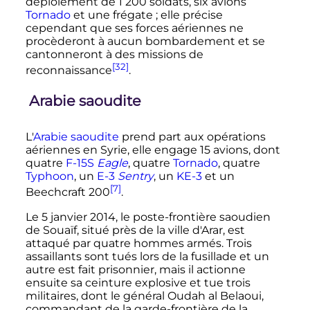
déploiement de
1 200 soldats
, six avions
Tornado
et une frégate
; elle précise
cependant que ses forces aériennes ne
procèderont à aucun bombardement et se
cantonneront à des missions de
[32]
reconnaissance
.
Arabie saoudite
L'
Arabie saoudite
prend part aux opérations
aériennes en Syrie, elle engage 15 avions, dont
quatre
F-15S
Eagle
, quatre
Tornado
, quatre
Typhoon
, un
E-3
Sentry
, un
KE-3
et un
[7]
Beechcraft 200
.
Le
5 janvier 2014
, le poste-frontière saoudien
de Souaïf, situé près de la ville d'Arar, est
attaqué par quatre hommes armés. Trois
assaillants sont tués lors de la fusillade et un
autre est fait prisonnier, mais il actionne
ensuite sa ceinture explosive et tue trois
militaires, dont le général Oudah al Belaoui,
commandant de la garde-frontière de la