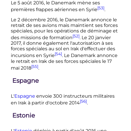
Le 5 août 2016, le Danemark mène ses
[53]
premières frappes aériennes en Syrie
.
Le 2 décembre 2016, le Danemark annonce le
retrait de ses avions mais maintient ses forces
spéciales, pour les opérations de déminage et
[52]
des missions de formation
. Le 20 janvier
2017, il donne également l'autorisation à ses
forces spéciales au sol en Irak d'effectuer des
[54]
incursions en Syrie
. Le Danemark annonce
le retrait en Irak de ses forces spéciales le 17
[55]
mai 2018
.
Espagne
L'
Espagne
envoie 300 instructeurs militaires
[56]
en Irak à partir d'octobre 2014
.
Estonie
L'
Estonie
déploie à partir d'août 2016 une