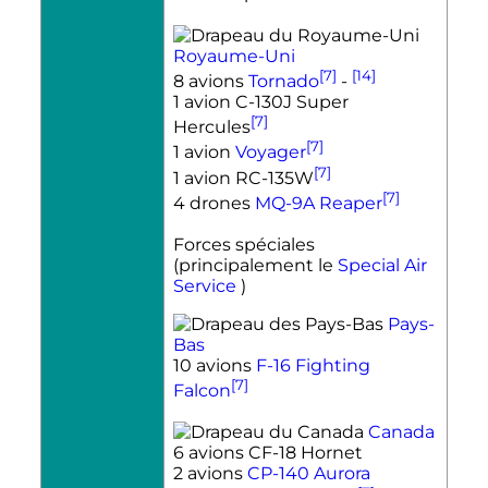
Royaume-Uni
[7]
[14]
8 avions
Tornado
-
1 avion C-130J Super
[7]
Hercules
[7]
1 avion
Voyager
[7]
1 avion RC-135W
[7]
4 drones
MQ-9A Reaper
Forces spéciales
(principalement le
Special Air
Service
)
Pays-
Bas
10 avions
F-16 Fighting
[7]
Falcon
Canada
6 avions CF-18 Hornet
2 avions
CP-140 Aurora