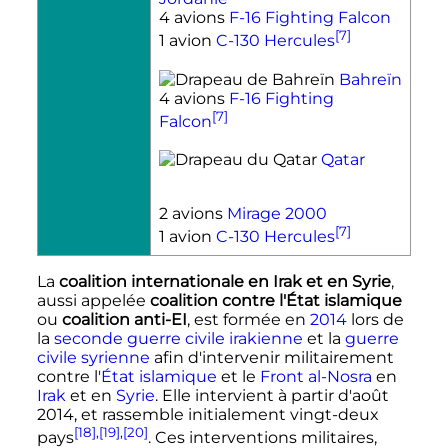
4 avions
F-16 Fighting Falcon
[7]
1 avion
C-130 Hercules
Bahreïn
4 avions
F-16 Fighting
[7]
Falcon
Qatar
2 avions
Mirage 2000
[7]
1 avion
C-130 Hercules
La
coalition internationale en Irak et en Syrie
,
aussi appelée
coalition contre l'État islamique
ou
coalition anti-EI
, est formée en
2014
lors de
la
seconde guerre civile irakienne
et la
guerre
civile syrienne
afin d'intervenir militairement
contre l'
État islamique
et le
Front al-Nosra
en
Irak
et en
Syrie
. Elle intervient à partir d'
août
2014
, et rassemble initialement vingt-deux
[18]
,
[19]
,
[20]
pays
. Ces interventions militaires,