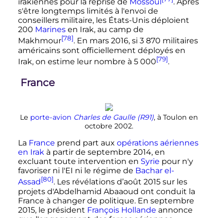
irakiennes pour la reprise de
Mossoul
. Après
s'être longtemps limités à l'envoi de
conseillers militaire, les États-Unis déploient
200
Marines
en Irak, au camp de
[78]
Makhmour
. En mars 2016, si
3 870 militaires
américains sont officiellement déployés en
[79]
Irak, on estime leur nombre à
5 000
.
France
Le
porte-avion
Charles de Gaulle (R91)
, à Toulon en
octobre 2002.
La
France
prend part aux
opérations aériennes
en Irak
à partir de septembre 2014, en
excluant toute intervention en
Syrie
pour n'y
favoriser ni l'EI ni le régime de
Bachar el-
[80]
Assad
. Les révélations d’août 2015 sur les
projets d'Abdelhamid Abaaoud ont conduit la
France à changer de politique. En septembre
2015, le président
François Hollande
annonce