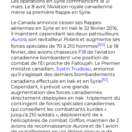
Les opérations en Syrie commencent le 31
mars. Le 8 avril, l'Aviation royale canadienne
mène sa première frappe en Syrie.
Le Canada annonce cesser ses frappes
aériennes en Syrie et en Irak le
22 février 2016
,
il maintient cependant ses deux patrouilleurs
Aurora
, son ravitailleur
Polaris
et augmente ses
[50]
forces spéciales de
70 à 210 hommes
. Le 18
février, des avions chasseurs
F18
de l'aviation
canadienne bombardent une position de
combat de l'EI proche de Falloujah. Le Premier
ministre canadien,
Justin Trudeau
, annonce
qu'il s'agissait des derniers bombardements
[51]
canadiens effectués en Irak et en Syrie
.
Cependant, il prévoit une grande
augmentation des forces canadiennes
directement déployées en Irak
: triplement du
contingent de forces spéciales canadiennes
qui conseillent les combattants kurdes
«
jusqu'à 210 soldats »
, déploiement de 4
hélicoptères de combat
Griffon
, maintien de 2
avions de reconnaissance
Aurora
et de 1 avion
de ravitaillement en vol
Polaris
ainsi que de