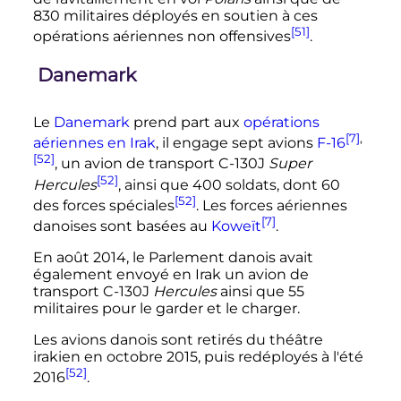
830 militaires déployés en soutien à ces
[51]
opérations aériennes non offensives
.
Danemark
Le
Danemark
prend part aux
opérations
[7]
,
aériennes en Irak
, il engage sept avions
F-16
[52]
, un avion de transport C-130J
Super
[52]
Hercules
, ainsi que 400 soldats, dont 60
[52]
des forces spéciales
. Les forces aériennes
[7]
danoises sont basées au
Koweït
.
En août 2014, le Parlement danois avait
également envoyé en Irak un avion de
transport C-130J
Hercules
ainsi que 55
militaires pour le garder et le charger.
Les avions danois sont retirés du théâtre
irakien en octobre 2015, puis redéployés à l'été
[52]
2016
.