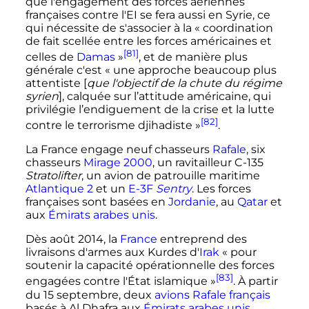
que l'engagement des forces aériennes
françaises contre l'EI se fera aussi en Syrie, ce
qui nécessite de s'associer à la
« coordination
de fait scellée entre les forces américaines et
[81]
celles de
Damas
»
, et de manière plus
générale c'est
« une approche beaucoup plus
attentiste [
que l'objectif de la chute du régime
syrien
], calquée sur l’attitude américaine, qui
privilégie l’endiguement de la crise et la lutte
[82]
contre le terrorisme djihadiste »
.
La France engage neuf chasseurs
Rafale
, six
chasseurs
Mirage 2000
, un ravitailleur C-135
Stratolifter
, un avion de patrouille maritime
Atlantique 2
et un
E-3F
Sentry
. Les forces
françaises sont basées en
Jordanie
, au
Qatar
et
aux
Émirats arabes unis
.
Dès août 2014, la
France
entreprend des
livraisons d'armes aux Kurdes d'
Irak
« pour
soutenir la capacité opérationnelle des forces
[83]
engagées contre l'État islamique »
. À partir
du 15 septembre, deux
avions Rafale
français
basés à Al Dhafra aux
Émirats arabes unis