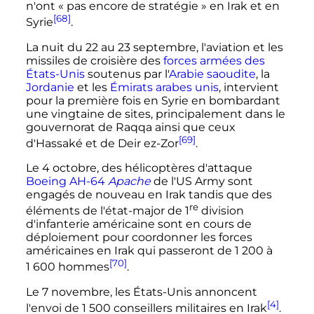
n'ont
« pas encore de stratégie »
en Irak et en
[68]
Syrie
.
La nuit du 22 au 23 septembre, l'aviation et les
missiles de croisière des
forces armées des
États-Unis
soutenus par l'
Arabie saoudite
, la
Jordanie
et les
Émirats arabes unis
, intervient
pour la première fois en Syrie en bombardant
une vingtaine de sites, principalement dans le
gouvernorat de Raqqa ainsi que ceux
[69]
d'Hassaké et de Deir ez-Zor
.
Le 4 octobre, des hélicoptères d'attaque
Boeing AH-64
Apache
de l'US Army sont
engagés de nouveau en Irak tandis que des
re
éléments de l'état-major de
1
division
d'infanterie américaine sont en cours de
déploiement pour coordonner les forces
américaines en Irak qui passeront de
1 200 à
[70]
1 600 hommes
.
Le 7 novembre, les États-Unis annoncent
[4]
l'envoi de
1 500 conseillers
militaires en Irak
.