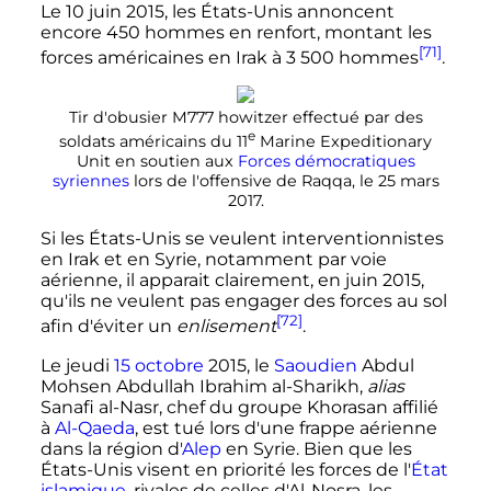
Le 10 juin 2015, les États-Unis annoncent
encore 450 hommes en renfort, montant les
[71]
forces américaines en Irak à
3 500 hommes
.
Tir d'obusier M777 howitzer effectué par des
e
soldats américains du
11
Marine Expeditionary
Unit en soutien aux
Forces démocratiques
syriennes
lors de l'offensive de Raqqa, le 25 mars
2017.
Si les États-Unis se veulent interventionnistes
en Irak et en Syrie, notamment par voie
aérienne, il apparait clairement, en juin 2015,
qu'ils ne veulent pas engager des forces au sol
[72]
afin d'éviter un
enlisement
.
Le jeudi
15 octobre
2015, le
Saoudien
Abdul
Mohsen Abdullah Ibrahim al-Sharikh,
alias
Sanafi al-Nasr, chef du groupe Khorasan affilié
à
Al-Qaeda
, est tué lors d'une frappe aérienne
dans la région d'
Alep
en Syrie. Bien que les
États-Unis visent en priorité les forces de l'
État
islamique
, rivales de celles d'Al-Nosra, les