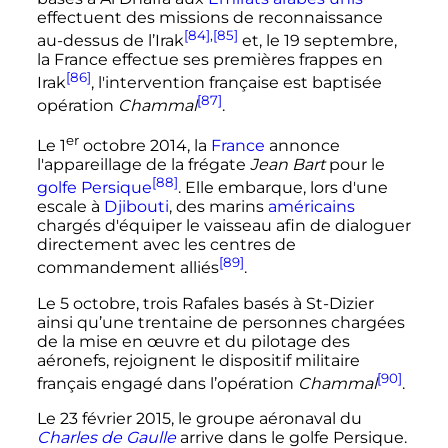
effectuent des missions de reconnaissance
[84]
,
[85]
au-dessus de l’Irak
et, le 19 septembre,
la France effectue ses premières frappes en
[86]
Irak
, l'intervention française est baptisée
[87]
opération
Chammal
.
er
Le
1
octobre 2014, la
France
annonce
l'appareillage de la frégate
Jean Bart
pour le
[88]
golfe Persique
. Elle embarque, lors d'une
escale à
Djibouti
, des marins
américains
chargés d'équiper le vaisseau afin de dialoguer
directement avec les centres de
[89]
commandement alliés
.
Le 5 octobre, trois Rafales basés à St-Dizier
ainsi qu’une trentaine de personnes chargées
de la mise en œuvre et du pilotage des
aéronefs, rejoignent le dispositif militaire
[90]
français engagé dans l’opération
Chammal
.
Le 23 février 2015, le groupe aéronaval du
Charles de Gaulle
arrive dans le golfe Persique.