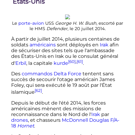
États-Unis
Le
porte-avion
USS
George H. W. Bush
, escorté par
le HMS
Defender
, le
20 juillet 2014
.
À partir de juillet 2014, plusieurs centaines de
soldats
américains
sont déployés en
Irak
afin
de sécuriser des sites tels que l'ambassade
des États-Unis en Irak ou le consulat général
[60]
,
[61]
d'
Erbil
, la capitale
kurde
.
Des
commandos
Delta Force
tentent sans
succès de secourir l'otage américain James
Foley, qui sera exécuté le 19 août par l'État
[62]
islamique
.
Depuis le début de l'été 2014, les forces
américaines mènent des missions de
reconnaissance dans le Nord de l'
Irak
par
drones
, et chasseurs
McDonnell Douglas F/A-
18
Hornet
.