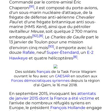
Commandé par le contre-amiral Éric
[91]
Chaperon
, il est composé du porte-avions,
d'un sous-marin nucléaire d'attaque, de la
frégate de défense anti-aérienne
Chevalier
Paul
et d'une frégate britannique anti sous-
marine (HMS
Kent
), ainsi que du pétrolier
ravitailleur
Meuse
, soit quelque
2 700 marins
[92]
,
[8]
embarqués
. Le
Charles de Gaulle
part le
13 janvier de Toulon pour une mission
[93]
d'environ cinq mois
, il emporte avec lui
douze
Rafale
, neuf
Super-Étendard
, un
E-2
[8]
Hawkeye
et quatre hélicoptères
.
Des soldats
français
de la Task Force Wagram
ouvrant le feu avec un
CAESAR
en soutien aux
Forces démocratiques syriennes
depuis la région
d'al-Qaïm, le
16 mai 2018
.
En septembre 2015, invoquant les
attentats
de janvier 2015 dont la France a été victime
et
l'arrivée de nombreux réfugiés syriens en
Europe, le président
François Hollande
engage