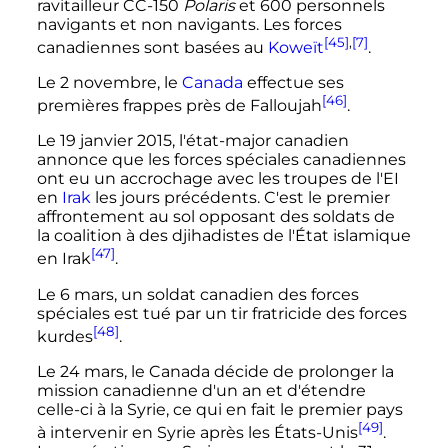
ravitailleur CC-150
Polaris
et 600 personnels
navigants et non navigants. Les forces
[45]
,
[7]
canadiennes sont basées au
Koweït
.
Le 2 novembre, le
Canada
effectue ses
[46]
premières frappes près de Falloujah
.
Le 19 janvier 2015, l'état-major canadien
annonce que les forces spéciales canadiennes
ont eu un accrochage avec les troupes de l'EI
en
Irak
les jours précédents. C'est le premier
affrontement au sol opposant des soldats de
la coalition à des djihadistes de l'État islamique
[47]
en Irak
.
Le 6 mars, un soldat canadien des forces
spéciales est tué par un tir fratricide des forces
[48]
kurdes
.
Le 24 mars, le Canada décide de prolonger la
mission canadienne d'un an et d'étendre
celle-ci à la Syrie, ce qui en fait le premier pays
[49]
à intervenir en Syrie après les États-Unis
.