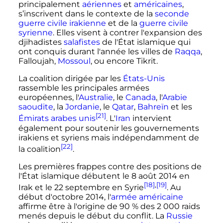
principalement
aériennes
et
américaines
,
s’inscrivent dans le contexte de la
seconde
guerre civile irakienne
et de la
guerre civile
syrienne
. Elles visent à contrer l'expansion des
djihadistes
salafistes
de l'État islamique qui
ont conquis durant l'année les villes de
Raqqa
,
Falloujah,
Mossoul
, ou encore Tikrit.
La coalition dirigée par les
États-Unis
rassemble les principales armées
européennes, l'
Australie
, le
Canada
, l'
Arabie
saoudite
, la
Jordanie
, le
Qatar
,
Bahreïn
et les
[21]
Émirats arabes unis
. L'
Iran
intervient
également pour soutenir les gouvernements
irakiens et syriens mais indépendamment de
[22]
la coalition
.
Les premières frappes contre des positions de
l'État islamique débutent le
8 août 2014
en
[18]
,
[19]
Irak et le
22 septembre
en Syrie
. Au
début d'
octobre 2014
, l'
armée américaine
affirme être à l'origine de 90
% des
2 000 raids
menés depuis le début du conflit. La
Russie