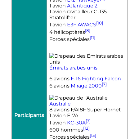
1 avion
Atlantique 2
1 avion ravitailleur C-135
Stratolifter
[10]
1 avion
E3F AWACS
[8]
4 hélicoptères
[11]
Forces spéciales
Émirats arabes unis
6 avions
F-16 Fighting Falcon
[7]
6 avions
Mirage 2000
Australie
8 avions F/A18F Super Hornet
Participants
1 avion E-7A
[7]
1 avion
KC-30A
[12]
600 hommes
[13]
Forces spéciales