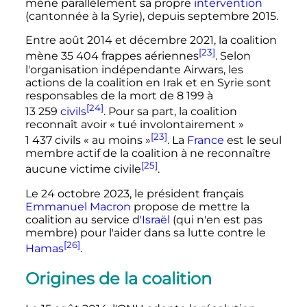
mène parallèlement sa propre
intervention
(cantonnée à la Syrie), depuis
septembre 2015
.
Entre
août 2014
et
décembre 2021
, la coalition
[23]
mène
35 404 frappes aériennes
. Selon
l'organisation indépendante Airwars, les
actions de la coalition en Irak et en Syrie sont
responsables de la mort de
8 199 à
[24]
13 259
civils
. Pour sa part, la coalition
reconnaît avoir
« tué involontairement »
[23]
1 437 civils
« au moins »
. La
France
est le seul
membre actif de la coalition à ne reconnaître
[25]
aucune victime civile
.
Le
24 octobre 2023
, le président français
Emmanuel Macron
propose de mettre la
coalition au service d'
Israël
(qui n'en est pas
membre) pour l'aider dans sa lutte contre le
[26]
Hamas
.
Origines de la coalition