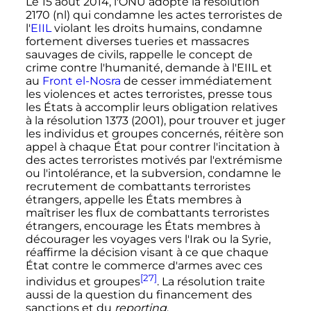
Le
15 août 2014
, l'ONU adopte la résolution
2170
(nl)
qui condamne les actes terroristes de
l'
EIIL
violant les droits humains, condamne
fortement diverses tueries et massacres
sauvages de civils, rappelle le concept de
crime contre l'humanité, demande à l'EIIL et
au
Front el-Nosra
de cesser immédiatement
les violences et actes terroristes, presse tous
les États à accomplir leurs obligation relatives
à la résolution 1373 (2001), pour trouver et juger
les individus et groupes concernés, réitère son
appel à chaque État pour contrer l'incitation à
des actes terroristes motivés par l'extrémisme
ou l'intolérance, et la subversion, condamne le
recrutement de combattants terroristes
étrangers, appelle les États membres à
maîtriser les flux de combattants terroristes
étrangers, encourage les États membres à
décourager les voyages vers l'Irak ou la Syrie,
réaffirme la décision visant à ce que chaque
État contre le commerce d'armes avec ces
[27]
individus et groupes
. La résolution traite
aussi de la question du financement des
sanctions et du
reporting
.