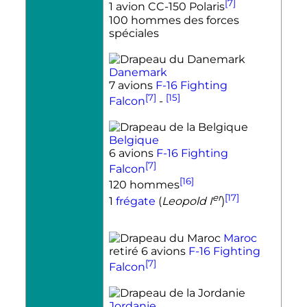
[7]
1 avion CC-150 Polaris
100 hommes des forces
spéciales
Danemark
7 avions
F-16 Fighting
[7]
[15]
Falcon
-
Belgique
6 avions
F-16 Fighting
[7]
Falcon
[16]
120 hommes
er
[17]
1
frégate
(
Leopold
I
)
Maroc
retiré 6 avions
F-16 Fighting
[7]
Falcon
Jordanie