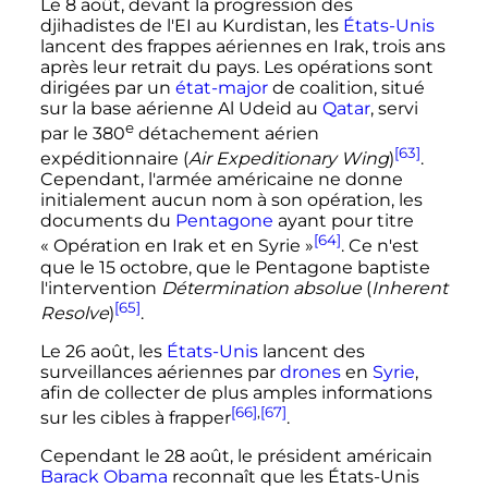
Le 8 août, devant la progression des
djihadistes de l'EI au Kurdistan, les
États-Unis
lancent des frappes aériennes en Irak, trois ans
après leur retrait du pays. Les opérations sont
dirigées par un
état-major
de coalition, situé
sur la base aérienne Al Udeid au
Qatar
, servi
e
par le
380
détachement
aérien
[63]
expéditionnaire (
Air Expeditionary Wing
)
.
Cependant, l'armée américaine ne donne
initialement aucun nom à son opération, les
documents du
Pentagone
ayant pour titre
[64]
«
Opération en Irak et en Syrie
»
. Ce n'est
que le 15 octobre, que le Pentagone baptiste
l'intervention
Détermination absolue
(
Inherent
[65]
Resolve
)
.
Le 26 août, les
États-Unis
lancent des
surveillances aériennes par
drones
en
Syrie
,
afin de collecter de plus amples informations
[66]
,
[67]
sur les cibles à frapper
.
Cependant le 28 août, le président américain
Barack Obama
reconnaît que les États-Unis