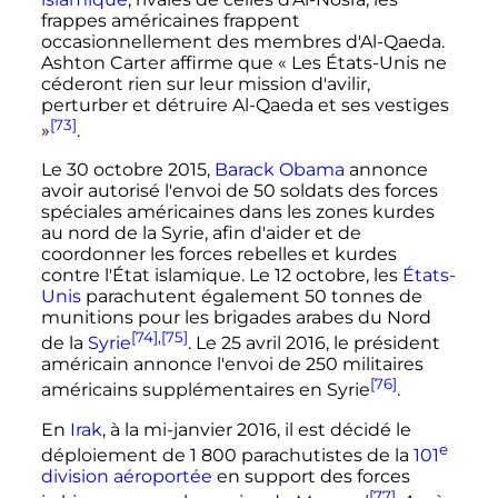
frappes américaines frappent
occasionnellement des membres d'Al-Qaeda.
Ashton Carter affirme que
« Les États-Unis ne
céderont rien sur leur mission d'avilir,
perturber et détruire Al-Qaeda et ses vestiges
[73]
»
.
Le 30 octobre 2015,
Barack Obama
annonce
avoir autorisé l'envoi de 50 soldats des forces
spéciales américaines dans les zones kurdes
au nord de la Syrie, afin d'aider et de
coordonner les forces rebelles et kurdes
contre l'État islamique. Le 12 octobre, les
États-
Unis
parachutent également
50 tonnes
de
munitions pour les brigades arabes du Nord
[74]
,
[75]
de la
Syrie
. Le 25 avril 2016, le président
américain annonce l'envoi de 250 militaires
[76]
américains supplémentaires en Syrie
.
En
Irak
, à la mi-janvier 2016, il est décidé le
e
déploiement de
1 800 parachutistes
de la
101
division
aéroportée
en support des forces
[77]