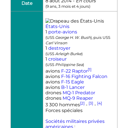
8 août 2014
-
En cours
Date
(
9 ans, 3 mois et 4 jours
)
États-Unis
1
porte-avions
(USS
George H. W. Bush
), puis USS
Carl Vinson
1
destroyer
(USS
Arleigh Burke
)
1
croiseur
(USS
Philippine Sea
)
[1]
avions
F-22 Raptor
avions
F-16 Fighting Falcon
avions
F-15 Eagle
avions
B-1 Lancer
drones
MQ-1 Predator
drones
MQ-9 Reaper
[2]
[3]
[4]
3 300 hommes
-
-
Forces spéciales
Sociétés militaires privées
américaines
: