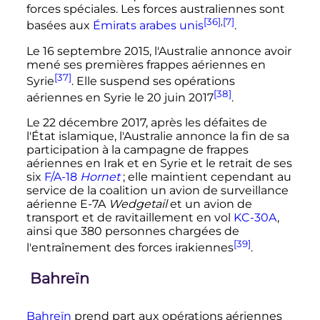
forces spéciales. Les forces australiennes sont
[36]
,
[7]
basées aux
Émirats arabes unis
.
Le
16 septembre 2015
, l'Australie annonce avoir
mené ses premières frappes aériennes en
[37]
Syrie
. Elle suspend ses opérations
[38]
aériennes en Syrie le
20 juin 2017
.
Le
22 décembre 2017
, après les défaites de
l'État islamique, l'Australie annonce la fin de sa
participation à la campagne de frappes
aériennes en Irak et en Syrie et le retrait de ses
six
F/A-18
Hornet
; elle maintient cependant au
service de la coalition un avion de surveillance
aérienne E-7A
Wedgetail
et un avion de
transport et de ravitaillement en vol
KC-30A
,
ainsi que
380 personnes
chargées de
[39]
l'entraînement des forces irakiennes
.
Bahreïn
Bahreïn
prend part aux opérations aériennes