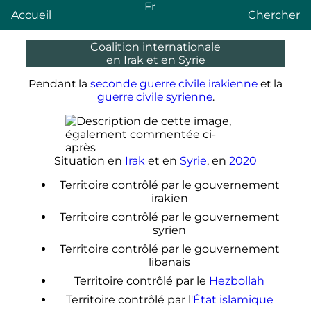
Fr
Accueil
Chercher
Coalition internationale
en Irak et en Syrie
Pendant la
seconde guerre civile irakienne
et la
guerre civile syrienne
.
Situation en
Irak
et en
Syrie
, en
2020
Territoire contrôlé par le gouvernement
irakien
Territoire contrôlé par le gouvernement
syrien
Territoire contrôlé par le gouvernement
libanais
Territoire contrôlé par le
Hezbollah
Territoire contrôlé par l'
État islamique