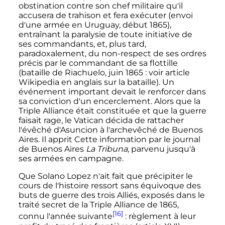
obstination contre son chef militaire qu'il
accusera de trahison et fera exécuter (envoi
d'une armée en Uruguay, début 1865),
entraînant la paralysie de toute initiative de
ses commandants, et, plus tard,
paradoxalement, du non-respect de ses ordres
précis par le commandant de sa flottille
(bataille de Riachuelo,
juin 1865
: voir article
Wikipedia en anglais sur la bataille). Un
événement important devait le renforcer dans
sa conviction d'un encerclement. Alors que la
Triple Alliance était constituée et que la guerre
faisait rage, le Vatican décida de rattacher
l'évêché d'Asuncion à l'archevêché de Buenos
Aires. Il apprit Cette information par le journal
de Buenos Aires
La Tribuna
, parvenu jusqu'à
ses armées en campagne.
Que Solano Lopez n'ait fait que précipiter le
cours de l'histoire ressort sans équivoque des
buts de guerre des trois Alliés, exposés dans le
traité secret de la Triple Alliance de 1865,
[16]
connu l'année suivante
: règlement à leur