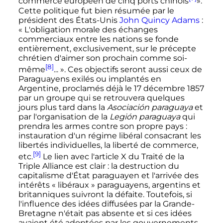
commerce européen de cinq ports chinois
».
Cette politique fut bien résumée par le
président des États-Unis
John Quincy Adams
:
«
L'obligation morale des échanges
commerciaux entre les nations se fonde
entièrement, exclusivement, sur le précepte
chrétien d'aimer son prochain comme soi-
[8]
même
...
». Ces objectifs seront aussi ceux de
Paraguayens exilés ou implantés en
Argentine, proclamés déjà le
17 décembre 1857
par un groupe qui se retrouvera quelques
jours plus tard dans la
Asociación paraguaya
et
par l'organisation de la
Legión paraguaya
qui
prendra les armes contre son propre pays
:
instauration d'un régime libéral consacrant les
libertés individuelles, la liberté de commerce
,
[9]
etc.
Le lien avec l'article X du Traité de la
Triple Alliance est clair
: la destruction du
capitalisme d'État paraguayen et l'arrivée des
intérêts «
libéraux
» paraguayens, argentins et
britanniques suivront la défaite. Toutefois, si
l'influence des idées diffusées par la Grande-
Bretagne n'était pas absente et si ces idées
avaient été adoptées par les gouvernements