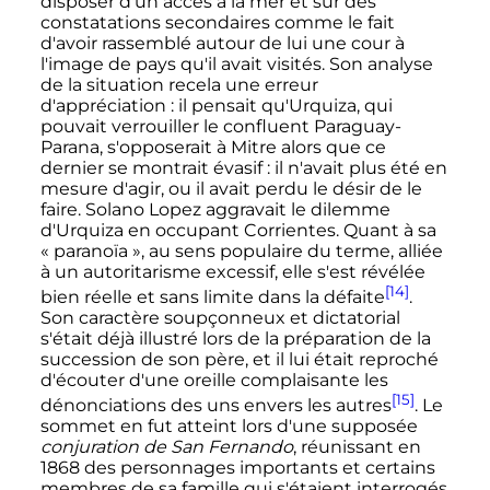
disposer d'un accès à la mer et sur des
constatations secondaires comme le fait
d'avoir rassemblé autour de lui une cour à
l'image de pays qu'il avait visités. Son analyse
de la situation recela une erreur
d'appréciation
: il pensait qu'Urquiza, qui
pouvait verrouiller le confluent Paraguay-
Parana, s'opposerait à Mitre alors que ce
dernier se montrait évasif
: il n'avait plus été en
mesure d'agir, ou il avait perdu le désir de le
faire. Solano Lopez aggravait le dilemme
d'Urquiza en occupant Corrientes. Quant à sa
«
paranoïa
», au sens populaire du terme, alliée
à un autoritarisme excessif, elle s'est révélée
[14]
bien réelle et sans limite dans la défaite
.
Son caractère soupçonneux et dictatorial
s'était déjà illustré lors de la préparation de la
succession de son père, et il lui était reproché
d'écouter d'une oreille complaisante les
[15]
dénonciations des uns envers les autres
. Le
sommet en fut atteint lors d'une supposée
conjuration de San Fernando
, réunissant en
1868 des personnages importants et certains
membres de sa famille qui s'étaient interrogés