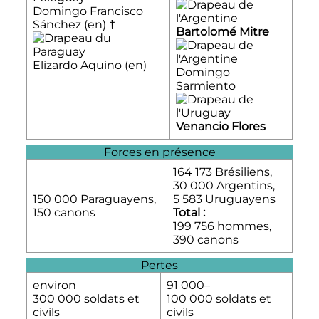
Domingo Francisco
Sánchez
(en)
†
Bartolomé Mitre
Elizardo Aquino
(en)
Domingo
Sarmiento
Venancio Flores
Forces en présence
164 173 Brésiliens,
30 000 Argentins,
150 000 Paraguayens,
5 583 Uruguayens
150 canons
Total :
199 756 hommes,
390 canons
Pertes
environ
91 000–
300 000 soldats et
100 000 soldats et
civils
civils