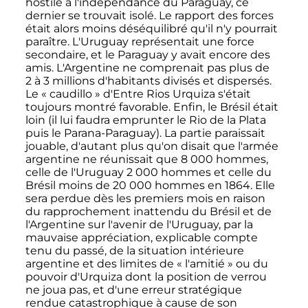
hostile à l'indépendance du Paraguay, ce
dernier se trouvait isolé. Le rapport des forces
était alors moins déséquilibré qu'il n'y pourrait
paraître. L'Uruguay représentait une force
secondaire, et le Paraguay y avait encore des
amis. L'Argentine ne comprenait pas plus de
2 à 3 millions
d'habitants divisés et dispersés.
Le «
caudillo
» d'Entre Rios Urquiza s'était
toujours montré favorable. Enfin, le Brésil était
loin (il lui faudra emprunter le Rio de la Plata
puis le Parana-Paraguay). La partie paraissait
jouable, d'autant plus qu'on disait que l'armée
argentine ne réunissait que
8 000 hommes
,
celle de l'Uruguay
2 000 hommes
et celle du
Brésil moins de
20 000 hommes
en 1864. Elle
sera perdue dès les premiers mois en raison
du rapprochement inattendu du Brésil et de
l'Argentine sur l'avenir de l'Uruguay, par la
mauvaise appréciation, explicable compte
tenu du passé, de la situation intérieure
argentine et des limites de «
l'amitié
» ou du
pouvoir d'Urquiza dont la position de verrou
ne joua pas, et d'une erreur stratégique
rendue catastrophique à cause de son