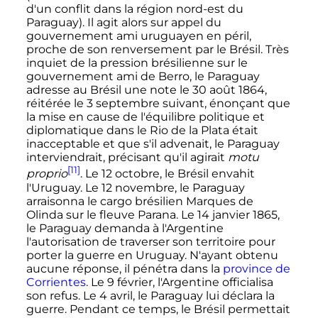
d'un conflit dans la région nord-est du
Paraguay). Il agit alors sur appel du
gouvernement ami uruguayen en péril,
proche de son renversement par le Brésil. Très
inquiet de la pression brésilienne sur le
gouvernement ami de Berro, le Paraguay
adresse au Brésil une note le
30 août 1864
,
réitérée le
3 septembre
suivant, énonçant que
la mise en cause de l'équilibre politique et
diplomatique dans le Rio de la Plata était
inacceptable et que s'il advenait, le Paraguay
interviendrait, précisant qu'il agirait
motu
[11]
proprio
. Le
12 octobre
, le Brésil envahit
l'Uruguay. Le
12 novembre
, le Paraguay
arraisonna le cargo brésilien Marques de
Olinda sur le fleuve Parana. Le
14 janvier 1865
,
le Paraguay demanda à l'Argentine
l'autorisation de traverser son territoire pour
porter la guerre en Uruguay. N'ayant obtenu
aucune réponse, il pénétra dans la
province de
Corrientes
. Le
9 février
, l'Argentine officialisa
son refus. Le
4 avril
, le Paraguay lui déclara la
guerre. Pendant ce temps, le Brésil permettait