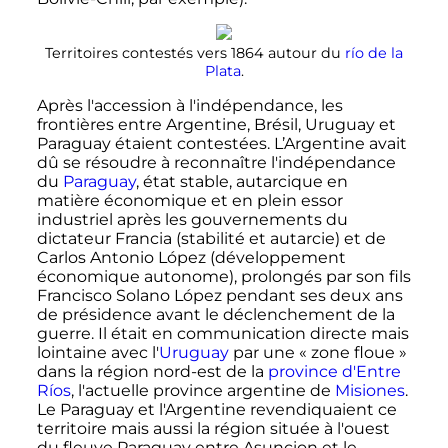
Territoires contestés vers 1864 autour du
río de la
Plata
.
Après l'accession à l'indépendance, les
frontières entre Argentine, Brésil, Uruguay et
Paraguay étaient contestées. L’Argentine avait
dû se résoudre à reconnaître l'indépendance
du
Paraguay
, état stable, autarcique en
matière économique et en plein essor
industriel après les gouvernements du
dictateur Francia (stabilité et autarcie) et de
Carlos Antonio López (développement
économique autonome), prolongés par son fils
Francisco Solano López pendant ses deux ans
de présidence avant le déclenchement de la
guerre. Il était en communication directe mais
lointaine avec l'
Uruguay
par une «
zone floue
»
dans la région nord-est de la
province d'Entre
Ríos
, l'actuelle province argentine de
Misiones
.
Le Paraguay et l'Argentine revendiquaient ce
territoire mais aussi la région située à l'ouest
du fleuve Paraguay entre Asuncion et le