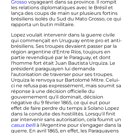
Grosso
voyageant dans sa province. Il rompit
les relations diplomatiques avec le Brésil et
lança des coups de main sur plusieurs fortins
brésiliens isolés du Sud du Mato Grosso, ce qui
rapporta un butin militaire.
Lopez voulait intervenir dans la guerre civile
qui commençait en Uruguay entre pro et anti-
brésiliens. Ses troupes devaient passer par la
région argentine d'Entre Ríos, toujours en
partie revendiqué par le Paraguay, et dont
l'homme fort était Juan Bautista Urquiza. Le
président paraguayen lui demanda
l'autorisation de traverser pour ses troupes.
Urquiza le renvoya sur Bartolomé Mitre. Celui-
ci ne refusa pas expressément, mais soumit sa
réponse à une décision officielle du
gouvernement qu'il dominait, décision
négative du
9 février 1865
, ce qui eut pour
effet de faire perdre du temps à Solano Lopez
dans la conduite des hostilités. Lorsqu'il finit
par intervenir sans autorisation, cela fournit un
casus belli
à l'Argentine pour s’engager dans la
guerre. En
avril 1865
, en effet, les Paraguayens