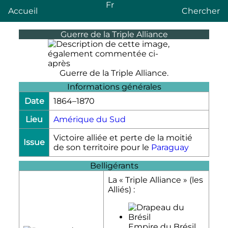
Fr
Accueil
Chercher
Guerre de la Triple Alliance
Guerre de la Triple Alliance.
Informations générales
Date
1864–1870
Lieu
Amérique du Sud
Victoire alliée et perte de la moitié
Issue
de son territoire pour le
Paraguay
Belligérants
La « Triple Alliance » (les
Alliés) :
Empire du Brésil