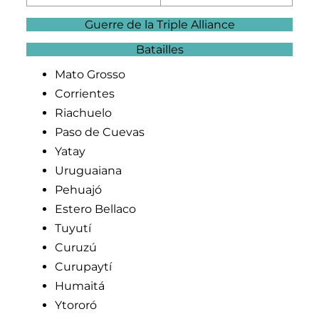
Guerre de la Triple Alliance
Batailles
Mato Grosso
Corrientes
Riachuelo
Paso de Cuevas
Yatay
Uruguaiana
Pehuajó
Estero Bellaco
Tuyutí
Curuzú
Curupaytí
Humaitá
Ytororó