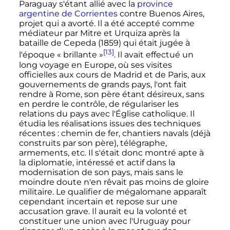
Paraguay s'étant allié avec la
province
argentine de Corrientes
contre Buenos Aires,
projet qui a avorté. Il a été accepté comme
médiateur par Mitre et Urquiza après la
bataille de Cepeda (1859) qui était jugée à
[13]
l'époque «
brillante
»
. Il avait effectué un
long voyage en Europe, où ses visites
officielles aux cours de Madrid et de Paris, aux
gouvernements de grands pays, l'ont fait
rendre à Rome, son père étant désireux, sans
en perdre le contrôle, de régulariser les
relations du pays avec l'Église catholique. Il
étudia les réalisations issues des techniques
récentes
: chemin de fer, chantiers navals (déjà
construits par son père), télégraphe,
armements
,
etc.
Il s'était donc montré apte à
la diplomatie, intéressé et actif dans la
modernisation de son pays, mais sans le
moindre doute n'en rêvait pas moins de gloire
militaire. Le qualifier de mégalomane apparaît
cependant incertain et repose sur une
accusation grave. Il aurait eu la volonté et
constituer une union avec l'Uruguay pour