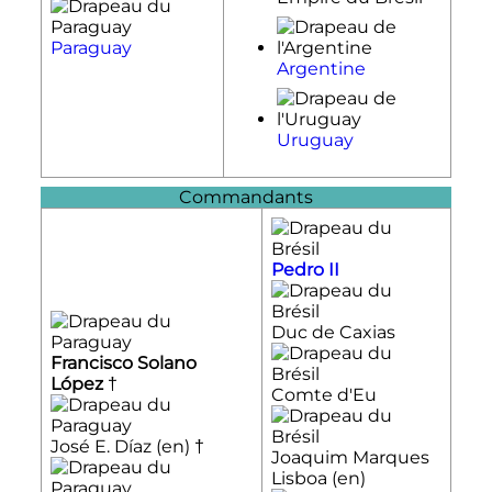
Paraguay
Argentine
Uruguay
Commandants
Pedro II
Duc de Caxias
Francisco Solano
López
†
Comte d'Eu
José E. Díaz
(en)
†
Joaquim Marques
Lisboa
(en)