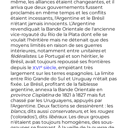
même, les alliances étaient changeantes, et il
arriva que deux gouvernements fussent
proclamés en même temps et les conflits
étaient incessants, l'Argentine et le Brésil
n'étant jamais innocents. L’Argentine
revendiquait la Bande Orientale de l'ancienne
vice-royauté du Río de la Plata dont elle se
voulait l'héritière mais ne détenait que des
moyens limités en raison de ses guerres
intérieures, notamment entre
unitaires
et
fédéralistes
. Le Portugal et son héritier, le
Brésil, avait toujours repoussé ses frontières
e
depuis le
XVI
siècle
, empiétant très
largement sur les terres espagnoles. La limite
entre Rio Grande do Sul et Uruguay n'était pas
fixée. Le Brésil, profitant de la faiblesse
argentine, annexa la Bande Orientale en
province Cisplatina
de 1821 à 1827 mais fut
chassé par les Uruguayens, appuyés par
l'Argentine. Deux factions se dessinèrent
: les
blancs
, dits aussi
conservateurs
, et les
rouges
('colorados'), dits
libéraux
. Les deux groupes
n'étaient pas toujours homogènes, des sous-
groupes se formant. À la veille de la guerre de