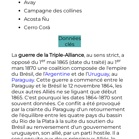
Avay
Campagne des collines
Acosta Ñu
Cerro Corá
Données
clés
La
guerre de la Triple-Alliance
, au sens strict, a
er
er
opposé du
1
mai 1865
(date du traité) au
1
mars 1870
une coalition composée de l'empire
du Brésil, de l’
Argentine
et de l’
Uruguay
, au
Paraguay
. Cette guerre a commencé entre le
Paraguay et le Brésil le
12 novembre 1864
, les
deux autres Alliés ne se liguant que début
1865. C'est pourquoi les dates 1864-1870 sont
souvent données. Ce conflit a été provoqué
par la crainte du Paraguay d'un retournement
de l'équilibre entre les quatre pays du bassin
du Rio de la Plata à la suite du soutien du
Brésil au renversement d'un gouvernement
uruguayen, son allié, par un parti hostile. Il a
servi ensuite aux deux principaux Alliés, le