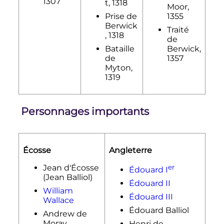
1307
t, 1318
Moor,
Prise de
1355
Berwick
Traité
, 1318
de
Bataille
Berwick,
de
1357
Myton,
1319
Personnages importants
Écosse
Angleterre
Jean d'Écosse
er
Édouard
I
(Jean Balliol)
Édouard II
William
Édouard III
Wallace
Édouard Balliol
Andrew de
Moray
Henri de