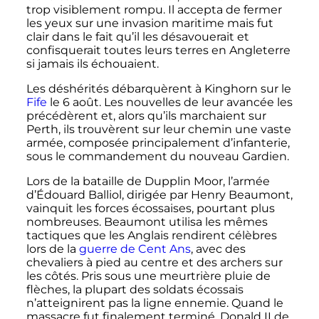
trop visiblement rompu. Il accepta de fermer
les yeux sur une invasion maritime mais fut
clair dans le fait qu’il les désavouerait et
confisquerait toutes leurs terres en Angleterre
si jamais ils échouaient.
Les déshérités débarquèrent à Kinghorn sur le
Fife
le
6 août
. Les nouvelles de leur avancée les
précédèrent et, alors qu’ils marchaient sur
Perth, ils trouvèrent sur leur chemin une vaste
armée, composée principalement d’infanterie,
sous le commandement du nouveau Gardien.
Lors de la bataille de Dupplin Moor, l’armée
d’Édouard Balliol, dirigée par Henry Beaumont,
vainquit les forces écossaises, pourtant plus
nombreuses. Beaumont utilisa les mêmes
tactiques que les Anglais rendirent célèbres
lors de la
guerre de Cent Ans
, avec des
chevaliers à pied au centre et des archers sur
les côtés. Pris sous une meurtrière pluie de
flèches, la plupart des soldats écossais
n’atteignirent pas la ligne ennemie. Quand le
massacre fut finalement terminé, Donald II de