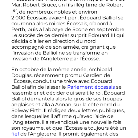
Mar, Robert Bruce, un fils illégitime de Robert
er
I
, de nombreux nobles et environ
2 000 Écossais
avaient péri. Édouard Balliol se
couronna alors roi des Écossais, d’abord à
Perth, puis à l’abbaye de Scone en septembre.
Le succès de ce dernier surprit Édouard
III
qui
décida d’aller en direction du nord
accompagné de son armée, craignant que
l’invasion de Balliol ne se transforme en
invasion de l’Angleterre par l’Écosse.
En octobre de la même année, Archibald
Douglas, récemment promu Gardien de
l'Écosse, conclut une trêve avec Édouard
Balliol afin de laisser le
Parlement écossais
se
rassembler et décider qui serait le roi. Édouard
Balliol démantela alors le gros de ses troupes
anglaises et alla à Annan, sur la côte nord du
Solway Firth. Il rédigea deux lettres publiques,
dans lesquelles il affirme qu’avec l’aide de
l’Angleterre, il a revendiqué une nouvelle fois
son royaume, et que l’Écosse a toujours été un
fief
de l’Angleterre. Il promit également des