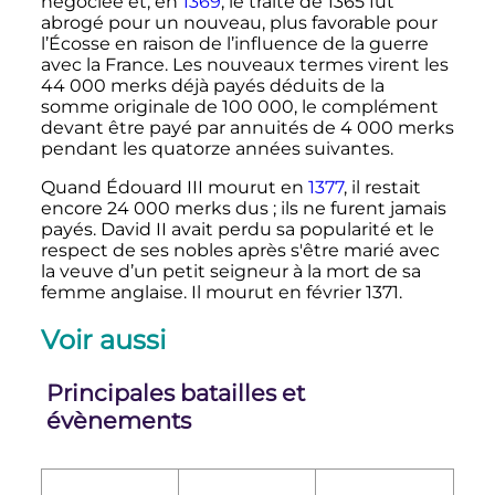
négociée et, en
1369
, le traité de 1365 fut
abrogé pour un nouveau, plus favorable pour
l’Écosse en raison de l’influence de la guerre
avec la France. Les nouveaux termes virent les
44 000 merks
déjà payés déduits de la
somme originale de
100 000
, le complément
devant être payé par annuités de
4 000 merks
pendant les quatorze années suivantes.
Quand Édouard
III
mourut en
1377
, il restait
encore
24 000 merks
dus
; ils ne furent jamais
payés. David
II
avait perdu sa popularité et le
respect de ses nobles après s'être marié avec
la veuve d’un petit seigneur à la mort de sa
femme anglaise. Il mourut en février 1371.
Voir aussi
Principales batailles et
évènements