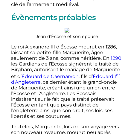
clé de l’armement médiéval.
Évènements préalables
Jean d'Écosse et son épouse
Le roi Alexandre III d'Écosse mourut en 1286,
laissant sa petite-fille Marguerite, âgée
seulement de 3 ans, comme héritière. En
1290
,
les Gardiens de l’Écosse signèrent le traité de
Birgham, autorisant le mariage de Marguerite
er
et d’
Édouard de Caernarvon
, fils d’
Édouard
I
d’Angleterre
, ce dernier étant le grand-oncle
de Marguerite, créant ainsi une union entre
l’Écosse et l’Angleterre. Les Écossais
insistèrent sur le fait que le traité préservait
l’Écosse en tant que pays distinct de
l’Angleterre ainsi que son droit, ses lois, ses
libertés et ses coutumes.
Toutefois, Marguerite, lors de son voyage vers
son nouveau royaume, mourut peu après