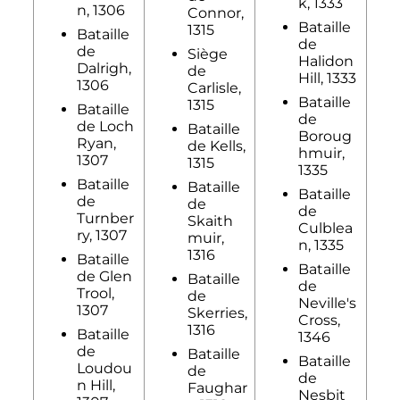
k, 1333
n, 1306
Connor,
Bataille
1315
Bataille
de
de
Siège
Halidon
Dalrigh,
de
Hill, 1333
1306
Carlisle,
Bataille
1315
Bataille
de
de Loch
Bataille
Boroug
Ryan,
de Kells,
hmuir,
1307
1315
1335
Bataille
Bataille
Bataille
de
de
de
Turnber
Skaith
Culblea
ry, 1307
muir,
n, 1335
1316
Bataille
Bataille
de Glen
Bataille
de
Trool,
de
Neville's
1307
Skerries,
Cross,
1316
Bataille
1346
de
Bataille
Bataille
Loudou
de
de
n Hill,
Faughar
Nesbit