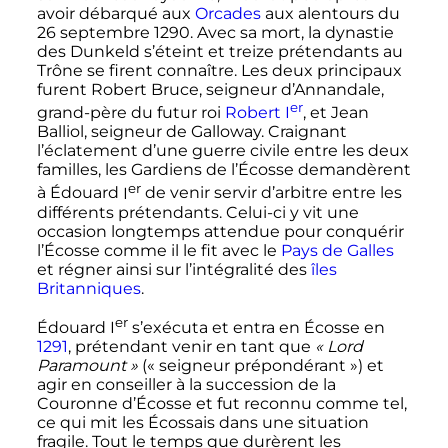
avoir débarqué aux
Orcades
aux alentours du
26 septembre 1290
. Avec sa mort, la dynastie
des Dunkeld s’éteint et treize prétendants au
Trône se firent connaître. Les deux principaux
furent Robert Bruce, seigneur d’Annandale,
er
grand-père du futur roi
Robert
I
, et Jean
Balliol, seigneur de Galloway. Craignant
l’éclatement d’une guerre civile entre les deux
familles, les Gardiens de l’Écosse demandèrent
er
à Édouard
I
de venir servir d’arbitre entre les
différents prétendants. Celui-ci y vit une
occasion longtemps attendue pour conquérir
l’Écosse comme il le fit avec le
Pays de Galles
et régner ainsi sur l’intégralité des
îles
Britanniques
.
er
Édouard
I
s’exécuta et entra en Écosse en
1291
, prétendant venir en tant que
«
Lord
Paramount
»
(«
seigneur prépondérant
») et
agir en conseiller à la succession de la
Couronne d’Écosse et fut reconnu comme tel,
ce qui mit les Écossais dans une situation
fragile. Tout le temps que durèrent les