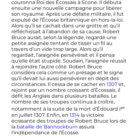
couronna Roi des Écossais à Scone. Il débuta
ensuite une nouvelle campagne pour libérer
son royaume. Après une défaite militaire, il fut
expulsé de l’Écosse britannique en hors-la-loi.
Alors qu’il se cachait dans une grotte et qu’il
réfléchissait à l’abandon de sa cause, Robert
Bruce aurait, selon la légende, regardé une
petite araignée tentant de tisser un fil au
travers d’un vide trop large. Alors qu’il
regardait, l’araignée persévérait et il pensa
qu’elle était stupide. Soudain, l’araignée réussit
à rejoindre l’autre côté. Robert Bruce
considéra cela comme un présage et le signe
qu’il devait lui aussi persévérer en dépit des
circonstances. Il cessa de se cacher en
1307
et,
rejoint par un nombre croissant d'Écossais, il
défit les Anglais dans plusieurs batailles. Le
nombre de ses troupes continua à croître,
er
notamment à la suite de la mort d’Édouard
I
en
juillet 1307
. Enfin, en
1314
la victoire
écrasante des troupes de Robert Bruce lors de
la
bataille de Bannockburn
assura
l'indépendance de l'Écosse.