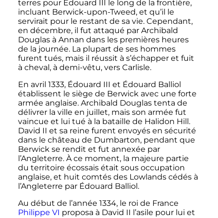
terres pour Édouard
III
le long de la frontière,
incluant Berwick-upon-Tweed, et qu’il le
servirait pour le restant de sa vie. Cependant,
en décembre, il fut attaqué par Archibald
Douglas à Annan dans les premières heures
de la journée. La plupart de ses hommes
furent tués, mais il réussit à s’échapper et fuit
à cheval, à demi-vêtu, vers Carlisle.
En avril 1333, Édouard
III
et Édouard Balliol
établissent le siège de Berwick avec une forte
armée anglaise. Archibald Douglas tenta de
délivrer la ville en juillet, mais son armée fut
vaincue et lui tué à la bataille de Halidon Hill.
David
II
et sa reine furent envoyés en sécurité
dans le château de Dumbarton, pendant que
Berwick se rendit et fut annexée par
l’Angleterre. À ce moment, la majeure partie
du territoire écossais était sous occupation
anglaise, et huit comtés des Lowlands cédés à
l’Angleterre par Édouard Balliol.
Au début de l’année 1334, le roi de France
Philippe
VI
proposa à David
II
l’asile pour lui et