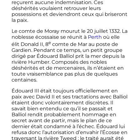
reçurent aucune indemnisation. Ces
déshérités voulaient retrouver leurs
possessions et deviendront ceux qui briseront
la paix.
Le comte de Moray mourut le
20 juillet 1332
. La
noblesse écossaise se réunit à
Perth
où elle
e
élit Donald II,
8
comte de Mar au poste de
Gardien. Pendant ce temps, un petit groupe
dirigé par Édouard Balliol prit la mer depuis la
rivière Humber. Composés des nobles
déshérités et de mercenaires, ils n’étaient en
toute vraisemblance pas plus de quelques
centaines.
Édouard
III
était toujours officiellement en
paix avec David
II
et ses tractations avec Balliol
étaient donc volontairement discrètes. Il
savait bien entendu ce qu’il se passait et
Balliol rendit probablement hommage en
secret avant de partir, mais le plan de ce
dernier était condamné à l’échec. Édouard lui
refusa donc l’autorisation d’envahir l’Écosse en
traversant la rivière Tweed
; le traité aurait été