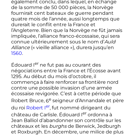
également conclu, dans lequel, en échange
de la somme de
50 000 pièces
, la Norvège
fournirait cent bateaux de guerre pendant
quatre mois de l’année, aussi longtemps que
durerait le conflit entre la France et
l’Angleterre. Bien que la Norvège ne fût jamais
impliquée, l’alliance franco-écossaise, qui sera
connue ultérieurement sous le nom d’
Auld
Alliance
(«
vieille alliance
»), durera jusqu’en
1560
.
er
Édouard
I
ne fut pas au courant des
négociations entre la France et l’Écosse avant
1295. Au début du mois d’octobre, il
commença à faire renforcer sa frontière nord
contre une possible invasion d’une armée
écossaise revigorée. C’est à cette période que
e
Robert Bruce,
6
seigneur d’Annandale et père
er
du roi
Robert
I
, fut nommé dirigeant du
er
château de Carlisle. Édouard
I
ordonna à
Jean Balliol d’abandonner son contrôle sur les
châteaux et les
burghs
de Berwick, Jedburgh
et Roxburgh. En décembre, une milice de plus