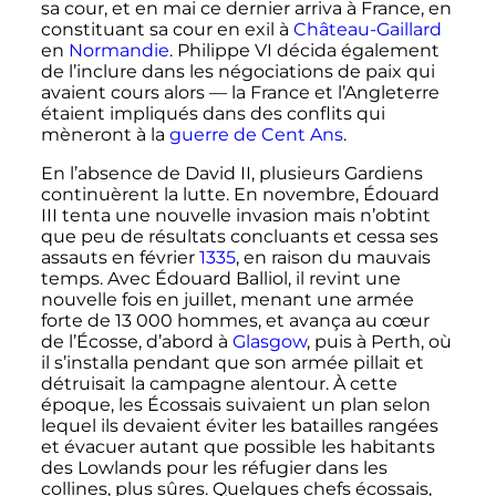
sa cour, et en mai ce dernier arriva à France, en
constituant sa cour en exil à
Château-Gaillard
en
Normandie
. Philippe
VI
décida également
de l’inclure dans les négociations de paix qui
avaient cours alors — la France et l’Angleterre
étaient impliqués dans des conflits qui
mèneront à la
guerre de Cent Ans
.
En l’absence de David
II
, plusieurs Gardiens
continuèrent la lutte. En novembre, Édouard
III
tenta une nouvelle invasion mais n’obtint
que peu de résultats concluants et cessa ses
assauts en février
1335
, en raison du mauvais
temps. Avec Édouard Balliol, il revint une
nouvelle fois en juillet, menant une armée
forte de
13 000 hommes
, et avança au cœur
de l’Écosse, d’abord à
Glasgow
, puis à Perth, où
il s’installa pendant que son armée pillait et
détruisait la campagne alentour. À cette
époque, les Écossais suivaient un plan selon
lequel ils devaient éviter les batailles rangées
et évacuer autant que possible les habitants
des Lowlands pour les réfugier dans les
collines, plus sûres. Quelques chefs écossais,