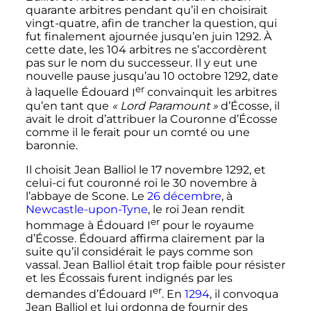
quarante arbitres pendant qu’il en choisirait
vingt-quatre, afin de trancher la question, qui
fut finalement ajournée jusqu’en
juin 1292
. À
cette date, les 104 arbitres ne s’accordèrent
pas sur le nom du successeur. Il y eut une
nouvelle pause jusqu’au
10 octobre 1292
, date
er
à laquelle Édouard
I
convainquit les arbitres
qu’en tant que
«
Lord Paramount
»
d’Écosse, il
avait le droit d’attribuer la Couronne d’Écosse
comme il le ferait pour un comté ou une
baronnie.
Il choisit Jean Balliol le
17 novembre 1292
, et
celui-ci fut couronné roi le
30 novembre
à
l’abbaye de Scone. Le
26 décembre
, à
Newcastle-upon-Tyne
, le roi Jean rendit
er
hommage à Édouard
I
pour le royaume
d’Écosse. Édouard affirma clairement par la
suite qu’il considérait le pays comme son
vassal. Jean Balliol était trop faible pour résister
et les Écossais furent indignés par les
er
demandes d’Édouard
I
. En
1294
, il convoqua
Jean Balliol et lui ordonna de fournir des