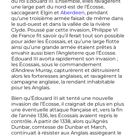
du roi Édouard
III
. Ensemble, elles ravagèrent
une large part du nord-est de l’Écosse,
saccageant Elgin et
Aberdeen
, pendant
qu’une troisième armée faisait de même dans
le sud-ouest et dans la vallée de la rivière
Clyde. Poussé par cette invasion, Philippe
VI
de France fit savoir qu’il ferait tout son possible
pour aider les Écossais, et qu’une large flotte
ainsi qu’une grande armée étaient prêtes à
envahir aussi bien l’Angleterre que l’Écosse.
Édouard
III
avorta rapidement son invasion
;
les Écossais, sous le commandement
d’Andrew Murray, capturèrent et détruisirent
alors les forteresses anglaises, et ravagèrent la
campagne anglaise, la rendant inhabitable
pour les Anglais.
Bien qu’Édouard
III
ait tenté une nouvelle
invasion de l’Écosse, il craignait de plus en plus
une éventuelle attaque française et, vers la fin
de l’année 1336, les Écossais avaient repris le
contrôle. À partir de 1338, alors qu’Agnès
Dunbar, comtesse de Dunbar et March,
continuait à résister aux Anglais assiégeant le