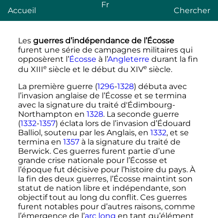
Fr
Accueil
Chercher
Les
guerres d’indépendance de l’Écosse
furent une série de campagnes militaires qui
opposèrent l’
Écosse
à l’
Angleterre
durant la fin
e
e
du
XIII
siècle
et le début du
XIV
siècle
.
La première guerre (
1296
-
1328
) débuta avec
l’invasion anglaise de l’Écosse et se termina
avec la signature du traité d'Édimbourg-
Northampton en
1328
. La seconde guerre
(
1332
-
1357
) éclata lors de l’invasion d’Édouard
Balliol, soutenu par les Anglais, en
1332
, et se
termina en
1357
à la signature du traité de
Berwick. Ces guerres furent partie d’une
grande crise nationale pour l’Écosse et
l’époque fut décisive pour l’histoire du pays. À
la fin des deux guerres, l’Écosse maintint son
statut de nation libre et indépendante, son
objectif tout au long du conflit. Ces guerres
furent notables pour d’autres raisons, comme
l’émergence de l’
arc long
en tant qu’élément