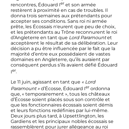
er
rencontres, Édouard
I
et son armée
restèrent à proximité en cas de troubles. Il
donna trois semaines aux prétendants pour
accepter ses conditions. Sans roi ni armée
prête, les Écossais n'eurent que peu de choix,
et les prétendants au Trône reconnurent le roi
d’Angleterre en tant que
Lord Paramount
et
acceptèrent le résultat de sa délibération. Leur
décision a pu être influencée par le fait que la
majorité d’entre eux possédaient de vastes
domaines en Angleterre, qu’ils auraient par
conséquent perdus s’ils avaient défié Édouard
er
I
.
Le
11 juin
, agissant en tant que
«
Lord
er
Paramount
»
d’Écosse, Édouard
I
ordonna
que, «
temporairement
», tous les châteaux
d’Écosse soient placés sous son contrôle et
que les fonctionnaires écossais soient démis
et leurs fonctions redéfinies par lui-même.
Deux jours plus tard, à Upsettlington, les
Gardiens et les principaux nobles écossais se
rassemblèrent pour jurer allégeance au roi