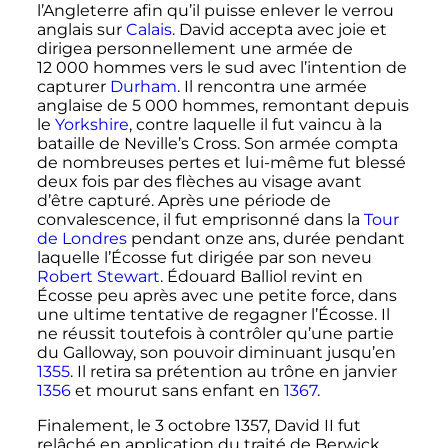
l’Angleterre afin qu’il puisse enlever le verrou
anglais sur
Calais
. David accepta avec joie et
dirigea personnellement une armée de
12 000 hommes
vers le sud avec l’intention de
capturer
Durham
. Il rencontra une armée
anglaise de
5 000 hommes
, remontant depuis
le
Yorkshire
, contre laquelle il fut vaincu à la
bataille de Neville’s Cross. Son armée compta
de nombreuses pertes et lui-même fut blessé
deux fois par des flèches au visage avant
d’être capturé. Après une période de
convalescence, il fut emprisonné dans la
Tour
de Londres
pendant onze ans, durée pendant
laquelle l’Écosse fut dirigée par son neveu
Robert Stewart
. Édouard Balliol revint en
Écosse peu après avec une petite force, dans
une ultime tentative de regagner l’Écosse. Il
ne réussit toutefois à contrôler qu’une partie
du Galloway, son pouvoir diminuant jusqu’en
1355
. Il retira sa prétention au trône en janvier
1356
et mourut sans enfant en
1367
.
Finalement, le
3 octobre 1357
, David
II
fut
relâché en application du traité de Berwick,