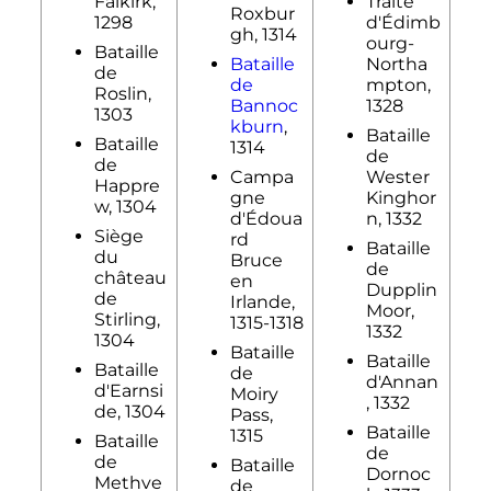
Falkirk,
Traité
Roxbur
1298
d'Édimb
gh, 1314
ourg-
Bataille
Bataille
Northa
de
de
mpton,
Roslin,
Bannoc
1328
1303
kburn
,
Bataille
Bataille
1314
de
de
Campa
Wester
Happre
gne
Kinghor
w, 1304
d'Édoua
n, 1332
Siège
rd
Bataille
du
Bruce
de
château
en
Dupplin
de
Irlande,
Moor,
Stirling,
1315-1318
1332
1304
Bataille
Bataille
Bataille
de
d'Annan
d'Earnsi
Moiry
, 1332
de, 1304
Pass,
Bataille
1315
Bataille
de
de
Bataille
Dornoc
Methve
de