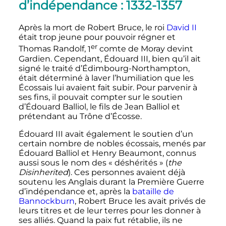
d’indépendance
: 1332-1357
Après la mort de Robert Bruce, le roi
David II
était trop jeune pour pouvoir régner et
er
Thomas Randolf,
1
comte de Moray devint
Gardien. Cependant, Édouard III, bien qu’il ait
signé le traité d’Édimbourg-Northampton,
était déterminé à laver l’humiliation que les
Écossais lui avaient fait subir. Pour parvenir à
ses fins, il pouvait compter sur le soutien
d’Édouard Balliol, le fils de Jean Balliol et
prétendant au Trône d’Écosse.
Édouard
III
avait également le soutien d’un
certain nombre de nobles écossais, menés par
Édouard Balliol et Henry Beaumont, connus
aussi sous le nom des « déshérités » (
the
Disinherited
). Ces personnes avaient déjà
soutenu les Anglais durant la Première Guerre
d’indépendance et, après la
bataille de
Bannockburn
, Robert Bruce les avait privés de
leurs titres et de leur terres pour les donner à
ses alliés. Quand la paix fut rétablie, ils ne