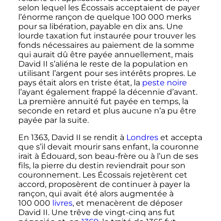
selon lequel les Écossais acceptaient de payer
l’énorme rançon de quelque
100 000
merks
pour sa libération, payable en dix ans. Une
lourde taxation fut instaurée pour trouver les
fonds nécessaires au paiement de la somme
qui aurait dû être payée annuellement, mais
David
II
s’aliéna le reste de la population en
utilisant l’argent pour ses intérêts propres. Le
pays était alors en triste état, la
peste noire
l’ayant également frappé la décennie d’avant.
La première annuité fut payée en temps, la
seconde en retard et plus aucune n’a pu être
payée par la suite.
En 1363, David
II
se rendit à
Londres
et accepta
que s’il devait mourir sans enfant, la couronne
irait à Édouard, son beau-frère ou à l’un de ses
fils, la pierre du destin reviendrait pour son
couronnement. Les Écossais rejetèrent cet
accord, proposèrent de continuer à payer la
rançon, qui avait été alors augmentée à
100 000
livres
, et menacèrent de déposer
David
II
. Une trêve de vingt-cinq ans fut