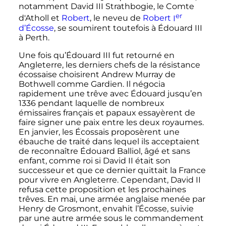
notamment David III Strathbogie, le Comte
er
d'Atholl et
Robert
, le neveu de
Robert
I
d’Écosse
, se soumirent toutefois à Édouard
III
à Perth.
Une fois qu’Édouard
III
fut retourné en
Angleterre, les derniers chefs de la résistance
écossaise choisirent Andrew Murray de
Bothwell comme Gardien. Il négocia
rapidement une trêve avec Édouard jusqu’en
1336 pendant laquelle de nombreux
émissaires français et papaux essayèrent de
faire signer une paix entre les deux royaumes.
En janvier, les Écossais proposèrent une
ébauche de traité dans lequel ils acceptaient
de reconnaître Édouard Balliol, âgé et sans
enfant, comme roi si David
II
était son
successeur et que ce dernier quittait la France
pour vivre en Angleterre. Cependant, David
II
refusa cette proposition et les prochaines
trêves. En mai, une armée anglaise menée par
Henry de Grosmont, envahit l’Écosse, suivie
par une autre armée sous le commandement