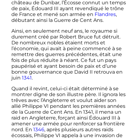
château de Dunbar, l’Écosse connut un temps
de paix, Édouard
III
ayant revendiqué le trône
de France et mené son armée en
Flandres
,
débutant ainsi la Guerre de Cent Ans.
Ainsi, en seulement neuf ans, le royaume si
durement créé par Robert Bruce fut détruit.
De nombreux nobles étaient morts et
l’économie, qui avait à peine commencé à se
remettre des guerres précédentes, était une
fois de plus réduite à néant. Ce fut un pays
paupérisé et ayant besoin de paix et d’une
bonne gouvernance que David
II
retrouva en
juin
1341
.
Quand il revint, celui-ci était déterminé à se
montrer digne de son illustre père. Il ignora les
trêves avec l’Angleterre et voulut aider son
allié Philippe
VI
pendant les premières années
de la Guerre de Cent Ans. En 1341, il mena un
raid en Angleterre, forçant ainsi Édouard
III
à
amener une armée pour renforcer sa frontière
nord. En
1346
, après plusieurs autres raids
écossais, Philippe
VI
appela à une invasion de