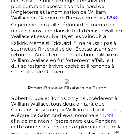
écossaise, à Stirling Bridge. S’ensuivirent
plusieurs raids écossais dans le nord de
l’Angleterre et la nomination de William
Wallace en Gardien de l’Écosse en mars
1298
.
er
Cependant, en juillet Édouard
I
mena une
nouvelle invasion dans le but d’écraser William
Wallace et ses suivants, et les vainquit à
er
Falkirk. Même si Édouard
I
ne réussit pas à
soumettre l’intégralité de l’Écosse avant son
retour en Angleterre, la réputation militaire de
William Wallace en fut fortement affaiblie. Il
dut se résigner à vivre caché et il renonça à
son statut de Gardien.
Robert Bruce et Elizabeth de Burgh
Robert Bruce et John Comyn succédèrent à
William Wallace, tous deux en tant que
Gardiens, ainsi que par William de Lamberton,
évêque de Saint Andrews, nommé en
1299
afin de maintenir l’ordre entre eux. Pendant
cette année, les pressions diplomatiques de la
er
France et de Rome persuadèrent Édouard
I