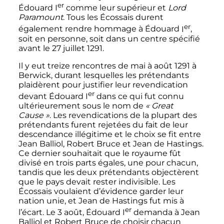
er
Édouard
I
comme leur supérieur et
Lord
Paramount
. Tous les Écossais durent
er
également rendre hommage à Édouard
I
,
soit en personne, soit dans un centre spécifié
avant le
27 juillet 1291
.
Il y eut treize rencontres de mai à
août 1291
à
Berwick, durant lesquelles les prétendants
plaidèrent pour justifier leur revendication
er
devant Édouard
I
dans ce qui fut connu
ultérieurement sous le nom de
«
Great
Cause
»
. Les revendications de la plupart des
prétendants furent rejetées du fait de leur
descendance illégitime et le choix se fit entre
Jean Balliol, Robert Bruce et Jean de Hastings.
Ce dernier souhaitait que le royaume fût
divisé en trois parts égales, une pour chacun,
tandis que les deux prétendants objectèrent
que le pays devait rester indivisible. Les
Écossais voulaient d’évidence garder leur
nation unie, et Jean de Hastings fut mis à
er
l’écart. Le
3 août
, Édouard
I
demanda à Jean
Balliol et Robert Bruce de choisir chacun