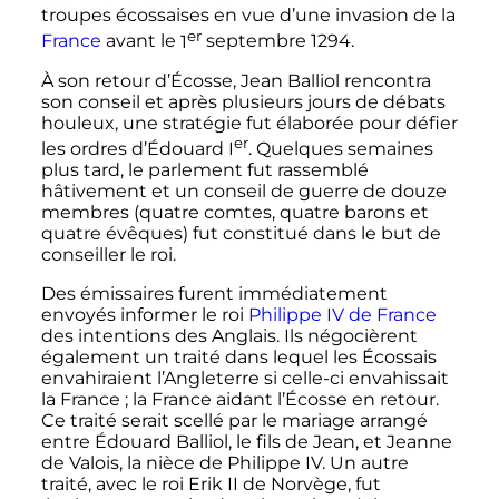
troupes écossaises en vue d’une invasion de la
er
France
avant le
1
septembre 1294
.
À son retour d’Écosse, Jean Balliol rencontra
son conseil et après plusieurs jours de débats
houleux, une stratégie fut élaborée pour défier
er
les ordres d’Édouard
I
. Quelques semaines
plus tard, le parlement fut rassemblé
hâtivement et un conseil de guerre de douze
membres (quatre comtes, quatre barons et
quatre évêques) fut constitué dans le but de
conseiller le roi.
Des émissaires furent immédiatement
envoyés informer le roi
Philippe IV de France
des intentions des Anglais. Ils négocièrent
également un traité dans lequel les Écossais
envahiraient l’Angleterre si celle-ci envahissait
la France
; la France aidant l’Écosse en retour.
Ce traité serait scellé par le mariage arrangé
entre Édouard Balliol, le fils de Jean, et Jeanne
de Valois, la nièce de Philippe IV. Un autre
traité, avec le roi Erik II de Norvège, fut