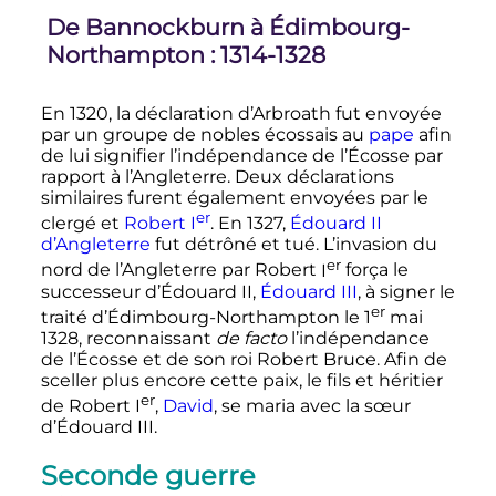
De Bannockburn à Édimbourg-
Northampton
: 1314-1328
En 1320, la déclaration d’Arbroath fut envoyée
par un groupe de nobles écossais au
pape
afin
de lui signifier l’indépendance de l’Écosse par
rapport à l’Angleterre. Deux déclarations
similaires furent également envoyées par le
er
clergé et
Robert
I
. En 1327,
Édouard
II
d’Angleterre
fut détrôné et tué. L’invasion du
er
nord de l’Angleterre par Robert
I
força le
successeur d’Édouard
II
,
Édouard
III
, à signer le
er
traité d’Édimbourg-Northampton le
1
mai
1328
, reconnaissant
de facto
l’indépendance
de l’Écosse et de son roi Robert Bruce. Afin de
sceller plus encore cette paix, le fils et héritier
er
de Robert
I
,
David
, se maria avec la sœur
d’Édouard
III
.
Seconde guerre