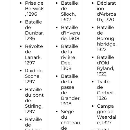
Prise de
Bataille
Déclarat
Berwick
de
ion
, 1296
Slioch,
d'Arbroa
1307
th, 1320
Bataille
de
Bataille
Bataille
Dunbar,
d'Inveru
de
1296
rie, 1308
Boroug
hbridge,
Révolte
Bataille
1322
de
de la
Lanark,
rivière
Bataille
1297
Dee,
d'Old
1308
Byland,
Raid de
1322
Scone,
Bataille
1297
de la
Traité
passe
de
Bataille
de
Corbeil,
du pont
Brander,
1326
de
1308
Stirling,
Campa
1297
Siège
gne de
du
Weardal
Bataille
château
e, 1327
de
de