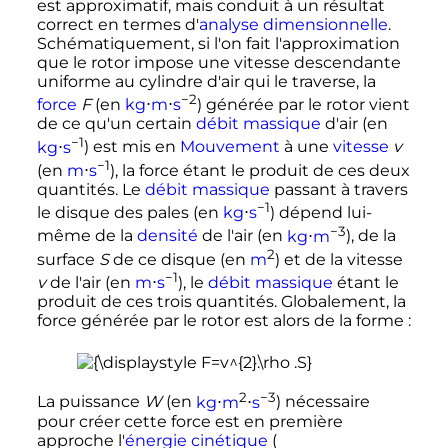
est approximatif, mais conduit à un résultat
correct en termes d'
analyse dimensionnelle
.
Schématiquement, si l'on fait l'approximation
que le rotor impose une vitesse descendante
uniforme au cylindre d'air qui le traverse, la
−2
force
F
(en
kg
⋅
m
⋅
s
) générée par le rotor vient
de ce qu'un certain
débit massique
d'air (en
−1
kg
⋅
s
) est mis en
Mouvement
à une
vitesse
v
−1
(en
m
⋅
s
), la force étant le produit de ces deux
quantités. Le
débit massique
passant à travers
−1
le disque des pales (en
kg
⋅
s
) dépend lui-
−3
même de la
densité
de l'air (en
kg
⋅
m
), de la
2
surface
S
de ce disque (en
m
) et de la vitesse
−1
v
de l'air (en
m
⋅
s
), le
débit massique
étant le
produit de ces trois quantités. Globalement, la
force générée par le rotor est alors de la forme
:
2
−3
La puissance
W
(en
kg
⋅
m
⋅
s
) nécessaire
pour créer cette force est en première
approche l'
énergie cinétique
(