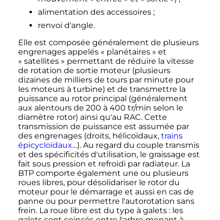
alimentation des accessoires
;
renvoi d'angle.
Elle est composée généralement de plusieurs
engrenages appelés «
planétaires
» et
«
satellites
» permettant de réduire la vitesse
de rotation de sortie moteur (plusieurs
dizaines de milliers de tours par minute pour
les moteurs à turbine) et de transmettre la
puissance au rotor principal (généralement
aux alentours de 200 à
400
tr/min
selon le
diamètre rotor) ainsi qu'au RAC. Cette
transmission de puissance est assumée par
des engrenages (droits, hélicoïdaux,
trains
épicycloïdaux
…). Au regard du couple transmis
et des spécificités d'utilisation, le graissage est
fait sous pression et refroidi par radiateur. La
BTP comporte également une ou plusieurs
roues libres, pour désolidariser le rotor du
moteur pour le démarrage et aussi en cas de
panne ou pour permettre l'autorotation sans
frein. La roue libre est du type à galets
: les
galets sont coincés entre l'arbre menant à