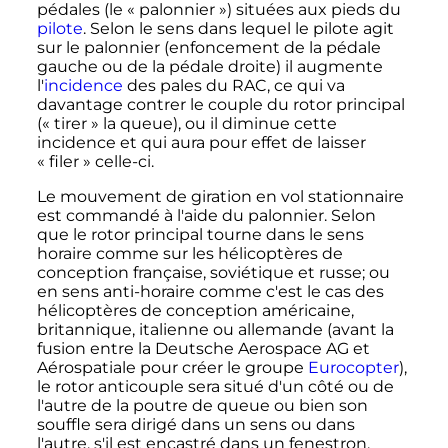
pédales (le «
palonnier
») situées aux pieds du
pilote
. Selon le sens dans lequel le pilote agit
sur le palonnier (enfoncement de la pédale
gauche ou de la pédale droite) il augmente
l'
incidence
des pales du RAC, ce qui va
davantage contrer le couple du rotor principal
(«
tirer
» la queue), ou il diminue cette
incidence et qui aura pour effet de laisser
«
filer
» celle-ci.
Le mouvement de giration en vol stationnaire
est commandé à l'aide du palonnier. Selon
que le rotor principal tourne dans le sens
horaire comme sur les hélicoptères de
conception française, soviétique et russe; ou
en sens anti-horaire comme c'est le cas des
hélicoptères de conception américaine,
britannique, italienne ou allemande (avant la
fusion entre la Deutsche Aerospace AG et
Aérospatiale pour créer le groupe
Eurocopter
),
le rotor anticouple sera situé d'un côté ou de
l'autre de la poutre de queue ou bien son
souffle sera dirigé dans un sens ou dans
l'autre, s'il est encastré dans un fenestron.