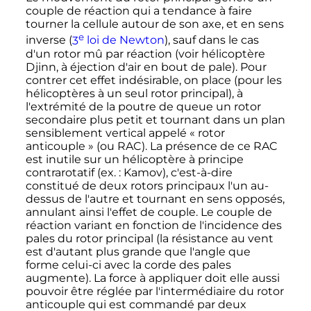
couple de réaction qui a tendance à faire
tourner la cellule autour de son axe, et en sens
e
inverse (
3
loi
de Newton
), sauf dans le cas
d'un rotor mû par réaction (voir hélicoptère
Djinn, à éjection d'air en bout de pale). Pour
contrer cet effet indésirable, on place (pour les
hélicoptères à un seul rotor principal), à
l'extrémité de la poutre de queue un rotor
secondaire plus petit et tournant dans un plan
sensiblement vertical appelé «
rotor
anticouple
» (ou RAC). La présence de ce RAC
est inutile sur un hélicoptère à principe
contrarotatif (
ex. :
Kamov), c'est-à-dire
constitué de deux rotors principaux l'un au-
dessus de l'autre et tournant en sens opposés,
annulant ainsi l'effet de couple. Le couple de
réaction variant en fonction de l'incidence des
pales du rotor principal (la résistance au vent
est d'autant plus grande que l'angle que
forme celui-ci avec la corde des pales
augmente). La force à appliquer doit elle aussi
pouvoir être réglée par l'intermédiaire du rotor
anticouple qui est commandé par deux