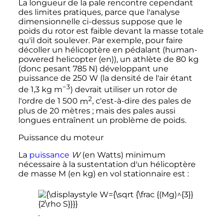
La longueur de la pale rencontre cependant
des limites pratiques, parce que l'analyse
dimensionnelle ci-dessus suppose que le
poids du rotor est faible devant la masse totale
qu'il doit soulever. Par exemple, pour faire
décoller un hélicoptère en pédalant (human-
powered helicopter
(en)
), un athlète de
80
kg
(donc pesant
785
N
) développant une
puissance de
250
W
(la densité de l'air étant
−3
de
1,3
kg m
) devrait utiliser un rotor de
2
l'ordre de
1 500
m
, c'est-à-dire des pales de
plus de
20 mètres
; mais des pales aussi
longues entraînent un problème de poids.
Puissance du moteur
La
puissance
W
(en Watts) minimum
nécessaire à la sustentation d'un hélicoptère
de masse M (en kg) en vol stationnaire est
:
.