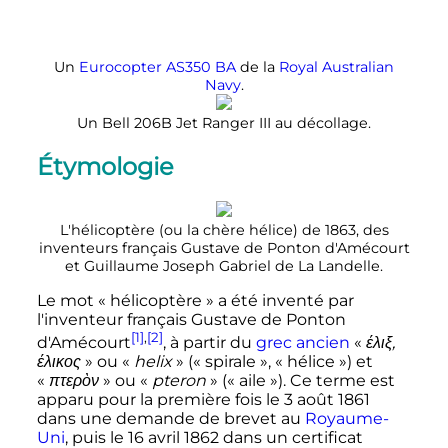
Un
Eurocopter AS350 BA
de la
Royal Australian
Navy
.
Un Bell 206B Jet Ranger III au décollage.
Étymologie
L'hélicoptère (ou la chère hélice) de 1863, des
inventeurs français Gustave de Ponton d'Amécourt
et Guillaume Joseph Gabriel de La Landelle.
Le mot «
hélicoptère
» a été inventé par
l'inventeur français Gustave de Ponton
[1]
,
[2]
d'Amécourt
, à partir du
grec ancien
«
έλιξ,
έλικος
» ou «
helix
» («
spirale
», «
hélice
») et
«
πτερὸν
» ou «
pteron
» («
aile
»). Ce terme est
apparu pour la première fois le
3 août 1861
dans une demande de brevet au
Royaume-
Uni
, puis le
16 avril 1862
dans un certificat