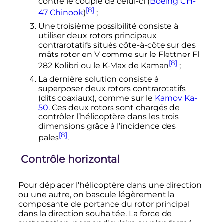
contre le couple de celui-ci (
Boeing
CH-
[8]
47 Chinook
)
;
Une troisième possibilité consiste à
utiliser deux rotors principaux
contrarotatifs situés côte-à-côte sur des
mâts rotor en V comme sur le Flettner Fl
[8]
282 Kolibri ou le K-Max de Kaman
;
La dernière solution consiste à
superposer deux rotors contrarotatifs
(dits coaxiaux), comme sur le
Kamov Ka-
50
. Ces deux rotors sont chargés de
contrôler l’hélicoptère dans les trois
dimensions grâce à l’incidence des
[8]
pales
.
Contrôle horizontal
Pour déplacer l'hélicoptère dans une direction
ou une autre, on bascule légèrement la
composante de portance du rotor principal
dans la direction souhaitée. La force de