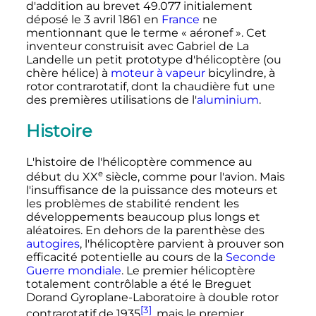
d'addition au brevet 49.077 initialement
déposé le
3 avril 1861
en
France
ne
mentionnant que le terme «
aéronef
». Cet
inventeur construisit avec Gabriel de La
Landelle un petit prototype d'hélicoptère (ou
chère hélice) à
moteur à vapeur
bicylindre, à
rotor contrarotatif, dont la chaudière fut une
des premières utilisations de l'
aluminium
.
Histoire
L'histoire de l'hélicoptère commence au
e
début du
XX
siècle
, comme pour l'avion. Mais
l'insuffisance de la puissance des moteurs et
les problèmes de stabilité rendent les
développements beaucoup plus longs et
aléatoires. En dehors de la parenthèse des
autogires
, l'hélicoptère parvient à prouver son
efficacité potentielle au cours de la
Seconde
Guerre mondiale
. Le premier hélicoptère
totalement contrôlable a été le Breguet
Dorand Gyroplane-Laboratoire à double rotor
[3]
contrarotatif de 1935
, mais le premier