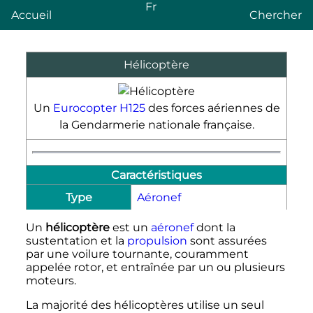
Fr
Accueil
Chercher
Hélicoptère
Un
Eurocopter H125
des forces aériennes de
la Gendarmerie nationale française.
Caractéristiques
Type
Aéronef
Un
hélicoptère
est un
aéronef
dont la
sustentation
et la
propulsion
sont assurées
par une voilure tournante, couramment
appelée rotor, et entraînée par un ou plusieurs
moteurs.
La majorité des hélicoptères utilise un seul