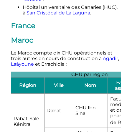
Hôpital universitaire des Canaries (HUC),
à
San Cristóbal de La Laguna
.
France
Maroc
Le Maroc compte dix CHU opérationnels et
trois autres en cours de construction à
Agadir
,
Laâyoune
et Errachidia
:
CHU par région
Facult
Région
Ville
Nom
associ
Faculté 
médecin
CHU Ibn
et de
Rabat
Sina
pharmac
Rabat-Salé-
de Rabat
Kénitra