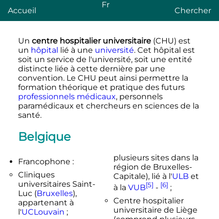
Fr
Accueil
Chercher
Un
centre hospitalier universitaire
(CHU) est
un
hôpital
lié à une
université
. Cet hôpital est
soit un service de l'université, soit une entité
distincte liée à cette dernière par une
convention. Le CHU peut ainsi permettre la
formation théorique et pratique des futurs
professionnels médicaux
, personnels
paramédicaux et chercheurs en sciences de la
santé.
Belgique
plusieurs sites dans la
Francophone :
région de Bruxelles-
Cliniques
Capitale), lié à l'
ULB
et
universitaires Saint-
[5]
[6]
à la
VUB
-
;
Luc (
Bruxelles
),
Centre hospitalier
appartenant à
universitaire de Liège
l'
UCLouvain
;