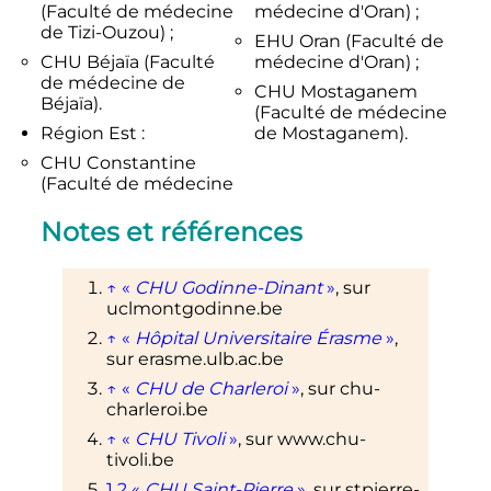
(Faculté de médecine
médecine d'Oran) ;
de Tizi-Ouzou) ;
EHU Oran (Faculté de
CHU Béjaïa (Faculté
médecine d'Oran) ;
de médecine de
CHU Mostaganem
Béjaïa).
(Faculté de médecine
Région Est :
de Mostaganem).
CHU Constantine
(Faculté de médecine
Notes et références
↑
«
CHU Godinne-Dinant
»
, sur
uclmontgodinne.be
↑
«
Hôpital Universitaire Érasme
»
,
sur
erasme.ulb.ac.be
↑
«
CHU de Charleroi
»
, sur
chu-
charleroi.be
↑
«
CHU Tivoli
»
, sur
www.chu-
tivoli.be
1
2
«
CHU Saint-Pierre
»
, sur
stpierre-