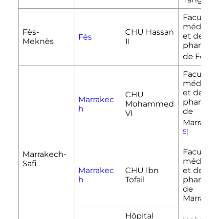
Tanger
Faculté 
médecin
Fès-
CHU Hassan
et de
Fès
Meknès
II
pharmac
[14
de Fès
Faculté 
médecin
et de
CHU
Marrakec
pharmac
Mohammed
h
de
VI
Marrake
5]
Faculté 
Marrakech-
médecin
Safi
Marrakec
CHU Ibn
et de
h
Tofail
pharmac
de
Marrake
Hôpital