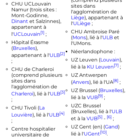
(comprend plusieurs
CHU UCLouvain
sites dans
Namur (trois sites :
l'agglomération de
Mont-Godinne,
Liège
), appartenant à
Dinant
et Salzinnes),
l'
ULiège
;
appartenant à
CHU Ambroise Paré
[1]
l'
UCLouvain
;
(
Mons
), lié à l'
ULB
et
Hôpital Érasme
l'UMons.
(
Bruxelles
),
Néerlandophone :
[2]
appartenant à l'
ULB
UZ Leuven
(
Louvain
),
;
[7]
lié à la
KU Leuven
;
CHU de Charleroi
(comprend plusieurs
UZ Antwerpen
sites dans
[8]
(
Anvers
), lié à l'UA
;
l'agglomération de
UZ Brussel
(
Bruxelles
),
[3]
Charleroi
), lié à l'
ULB
[9]
lié à la
VUB
;
;
UZC Brussel
CHU Tivoli (
La
(Bruxelles), lié à l'
ULB
[4]
Louvière
), lié à l'
ULB
[5]
[6]
et à la
VUB
-
;
;
UZ Gent
(en)
(
Gand
)
Centre hospitalier
[10]
lié à l'
UGent
.
universitaire de