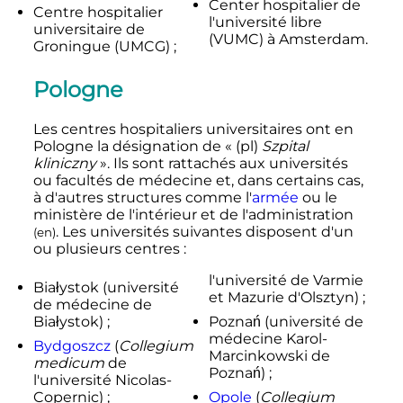
Center hospitalier de
Centre hospitalier
l'université libre
universitaire de
(VUMC) à Amsterdam.
Groningue (UMCG) ;
Pologne
Les centres hospitaliers universitaires ont en
Pologne la désignation de «
(pl)
Szpital
kliniczny
». Ils sont rattachés aux universités
ou facultés de médecine et, dans certains cas,
à d'autres structures comme l'
armée
ou le
ministère de l'intérieur et de l'administration
. Les universités suivantes disposent d'un
(
en
)
ou plusieurs centres
:
l'université de Varmie
Białystok (université
et Mazurie d'Olsztyn) ;
de médecine de
Białystok) ;
Poznań (université de
médecine Karol-
Bydgoszcz
(
Collegium
Marcinkowski de
medicum
de
Poznań) ;
l'université Nicolas-
Copernic) ;
Opole
(
Collegium