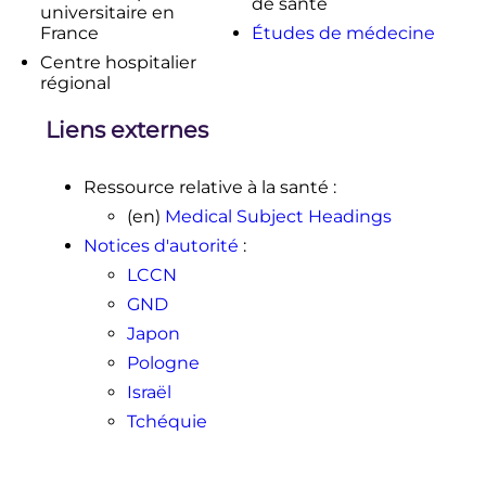
de santé
transformés en CHU (ministère)
»,
universitaire en
Maghreb Emergent
, 8 mai 2013
France
Études de médecine
↑
«
Tunisie: Les hôpitaux régionaux
Centre hospitalier
de Nabeul et de Bizerte transformés
régional
en CHU
»,
Espace Manager
,
8 mai,
2013
(
lire en ligne
, consulté le
9 juillet
Liens externes
.
2018
)
Ressource relative à la santé
:
(en)
Medical Subject Headings
Notices d'autorité
:
LCCN
GND
Japon
Pologne
Israël
Tchéquie