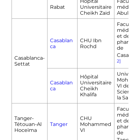
Hôpital
Faculté 
Rabat
Universitaire
médecin
Cheikh Zaid
Abulcasi
Faculté 
médecin
et de
Casablan
CHU Ibn
pharmac
ca
Rochd
de
Casablan
Casablanca-
2]
Settat
Universit
Hôpital
Moham
Casablan
Universitaire
VI des
ca
Cheikh
Sciences
Khalifa
la Santé
Faculté 
médecin
Tanger-
CHU
et de
Tétouan-Al
Tanger
Mohammed
pharmac
Hoceïma
VI
de
[13