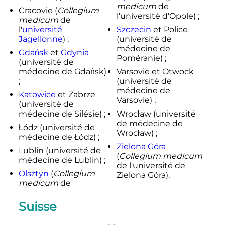
medicum
de
Cracovie (
Collegium
l'université d'Opole) ;
medicum
de
l'
université
Szczecin
et Police
Jagellonne
) ;
(université de
médecine de
Gdańsk
et
Gdynia
Poméranie) ;
(université de
médecine de Gdańsk)
Varsovie et Otwock
;
(université de
médecine de
Katowice
et Zabrze
Varsovie) ;
(université de
médecine de Silésie) ;
Wrocław (université
de médecine de
Łódz (université de
Wrocław) ;
médecine de Łódz) ;
Zielona Góra
Lublin (université de
(
Collegium medicum
médecine de Lublin) ;
de l'université de
Olsztyn
(
Collegium
Zielona Góra).
medicum
de
Suisse