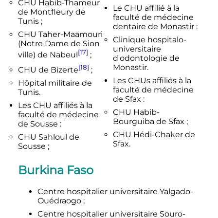
CHU Habib-Thameur
Le CHU affilié à la
de Montfleury de
faculté de médecine
Tunis ;
dentaire de Monastir :
CHU Taher-Maamouri
Clinique hospitalo-
(Notre Dame de Sion
universitaire
[17]
ville) de Nabeul
;
d'odontologie de
Monastir.
[18]
CHU de Bizerte
;
Les CHUs affiliés à la
Hôpital militaire de
faculté de médecine
Tunis.
de Sfax :
Les CHU affiliés à la
CHU Habib-
faculté de médecine
Bourguiba de Sfax ;
de Sousse :
CHU Hédi-Chaker de
CHU Sahloul de
Sfax.
Sousse ;
Burkina Faso
Centre hospitalier universitaire Yalgado-
Ouédraogo
;
Centre hospitalier universitaire Souro-