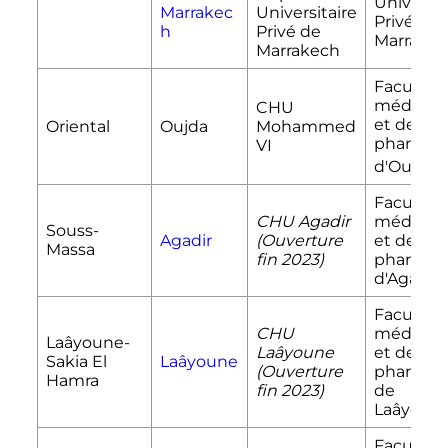
Universit
Marrakec
Universitaire
Privée d
h
Privé de
Marrake
Marrakech
Faculté 
médecin
CHU
et de
Oriental
Oujda
Mohammed
pharmac
VI
[1
d'Oujda
Faculté 
CHU Agadir
médecin
Souss-
Agadir
(Ouverture
et de
Massa
fin 2023)
pharmac
d'Agadir
Faculté 
CHU
médecin
Laâyoune-
Laâyoune
et de
Sakia El
Laâyoune
(Ouverture
pharmac
Hamra
fin 2023)
de
Laâyoun
Faculté 