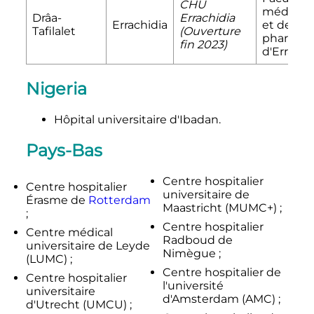
CHU
médecin
Drâa-
Errachidia
Errachidia
et de
Tafilalet
(Ouverture
pharmac
fin 2023)
d'Errachi
Nigeria
Hôpital universitaire d'Ibadan.
Pays-Bas
Centre hospitalier
Centre hospitalier
universitaire de
Érasme de
Rotterdam
Maastricht (MUMC+) ;
;
Centre hospitalier
Centre médical
Radboud de
universitaire de Leyde
Nimègue ;
(LUMC) ;
Centre hospitalier de
Centre hospitalier
l'université
universitaire
d'Amsterdam (AMC) ;
d'Utrecht (UMCU) ;