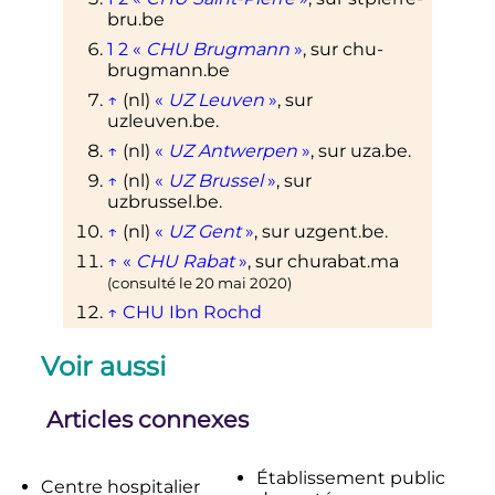
bru.be
1
2
«
CHU Brugmann
»
, sur
chu-
brugmann.be
↑
(nl)
«
UZ Leuven
»
, sur
uzleuven.be
.
↑
(nl)
«
UZ Antwerpen
»
, sur
uza.be
.
↑
(nl)
«
UZ Brussel
»
, sur
uzbrussel.be
.
↑
(nl)
«
UZ Gent
»
, sur
uzgent.be
.
↑
«
CHU Rabat
»
, sur
churabat.ma
(consulté le
20 mai 2020
)
↑
CHU Ibn Rochd
↑
CHU Tanger
Voir aussi
↑
CHU Hassan II
↑
CHU Mohammed VI - Marrakech
Articles connexes
↑
CHU Mohammed VI - Oujda
↑
«
Tunisie - Les hôpitaux régionaux
Établissement public
de Nabeul et de Bizerte seront
Centre hospitalier