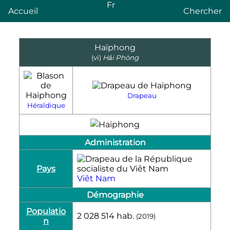
Fr
Accueil
Chercher
Haïphong
(vi)
Hải Phòng
Drapeau
Héraldique
Administration
Pays
Viêt Nam
Démographie
Populatio
2 028 514
hab.
(2019)
n