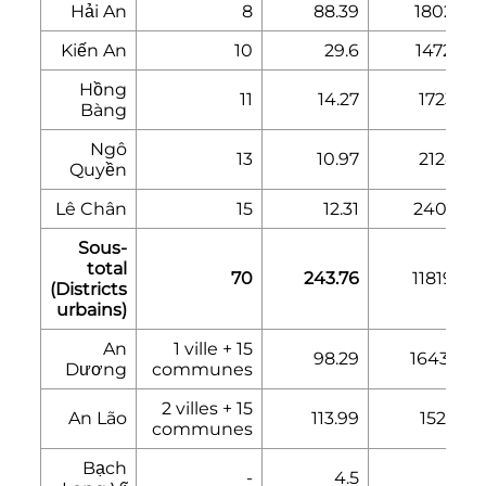
Hải An
8
88.39
180235
Kiến An
10
29.6
147256
Hồng
11
14.27
172310
Bàng
Ngô
13
10.97
212413
Quyền
Lê Chân
15
12.31
240123
Sous-
total
70
243.76
1181933
(Districts
urbains)
An
1 ville + 15
98.29
164300
Dương
communes
2 villes + 15
An Lão
113.99
152518
communes
Bạch
-
4.5
912