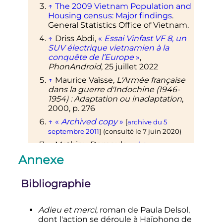
↑
The 2009 Vietnam Population and
Housing census: Major findings
.
General Statistics Office of Vietnam.
↑
Driss Abdi,
«
Essai Vinfast VF 8, un
SUV électrique vietnamien à la
conquête de l’Europe
»
,
PhonAndroid
,
25 juillet 2022
↑
Maurice Vaïsse,
L'Armée française
dans la guerre d'Indochine (1946-
1954)
: Adaptation ou inadaptation
,
2000,
p.
276
↑
«
Archived copy
»
[
archive du
5
septembre 2011
]
(consulté le
7 juin 2020
)
↑
Mathieu Demeule,
«
Le
Vietnamien VinFast dévoile ses
Annexe
premiers modèles
»
,
Auto Plus
,
10
septembre 2018
.
Bibliographie
↑
«
https://haiphongnews.gov.vn/vn/h
oat-dong-doi-ngoai/vun-dap-quan-
Adieu et merci
, roman de Paula Delsol,
he-hai-phong-kitakyushu-ngay-
dont l'action se déroule à Haïphong de