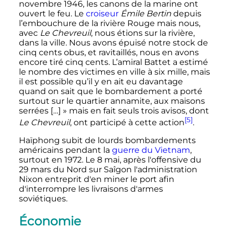
novembre 1946
, les canons de la marine ont
ouvert le feu. Le
croiseur
Émile Bertin
depuis
l’embouchure de la rivière Rouge mais nous,
avec
Le Chevreuil
, nous étions sur la rivière,
dans la ville. Nous avons épuisé notre stock de
cinq cents obus, et ravitaillés, nous en avons
encore tiré cinq cents. L’amiral Battet a estimé
le nombre des victimes en ville à six mille, mais
il est possible qu’il y en ait eu davantage
quand on sait que le bombardement a porté
surtout sur le quartier annamite, aux maisons
serrées […]
» mais en fait seuls trois avisos, dont
[5]
Le Chevreuil
, ont participé à cette action
.
Haïphong subit de lourds bombardements
américains pendant la
guerre du Vietnam
,
surtout en 1972. Le 8 mai, après l'offensive du
29 mars du Nord sur Saîgon l'administration
Nixon entreprit d'en miner le port afin
d'interrompre les livraisons d'armes
soviétiques.
Économie