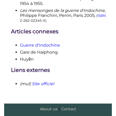
cang-dom-hoa-ket-trai-ct53.html
»
1954 à 1955.
↑
Les mensonges de la guerre d'Indochine
,
«
https://www.city.kitakyushu.lg.jp/so
Philippe Franchini, Perrin, Paris 2005,
(
ISBN
umu/file_0006.html
»
2-262-02345-X
)
↑
Jean-Yves Surreau,
Les rues de
Reims, mémoire de la ville
, Reims,
Articles connexes
2002, P284.
Guerre d'Indochine
Gare de Haïphong
Huyện
Liens externes
(mul)
Site officiel
About-us
|
Contact