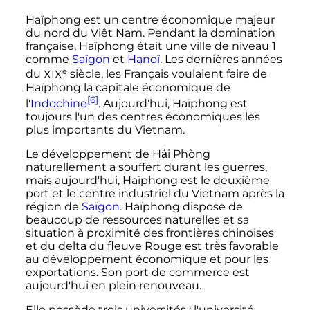
Haïphong est un centre économique majeur
du nord du Viêt Nam. Pendant la domination
française, Haïphong était une ville de niveau 1
comme
Saïgon
et
Hanoï
. Les dernières années
e
du
XIX
siècle
, les Français voulaient faire de
Haïphong la capitale économique de
[6]
l'
Indochine
. Aujourd'hui, Haïphong est
toujours l'un des centres économiques les
plus importants du Vietnam.
Le développement de Hải Phòng
naturellement a souffert durant les guerres,
mais aujourd'hui, Haïphong est le deuxième
port et le centre industriel du Vietnam après la
région de
Saïgon
. Haïphong dispose de
beaucoup de ressources naturelles et sa
situation à proximité des frontières chinoises
et du delta du fleuve Rouge est très favorable
au développement économique et pour les
exportations. Son port de commerce est
aujourd'hui en plein renouveau.
Elle possède trois universités
: l'université