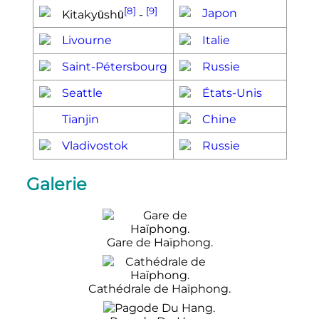
[8]
[9]
Japon
Kitakyūshū
-
Livourne
Italie
Saint-Pétersbourg
Russie
Seattle
États-Unis
Tianjin
Chine
Vladivostok
Russie
Galerie
Gare de Haïphong.
Cathédrale de Haïphong.