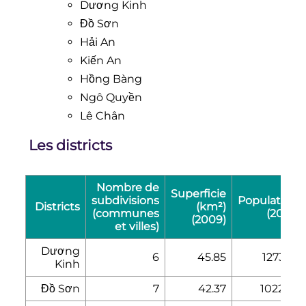
Dương Kinh
Đồ Sơn
Hải An
Kiến An
Hồng Bàng
Ngô Quyền
Lê Chân
Les districts
Nombre de
Superficie
subdivisions
Population
Districts
(km²)
(communes
(2018)
(2009)
et villes)
Dương
6
45.85
127362
Kinh
Đồ Sơn
7
42.37
102234