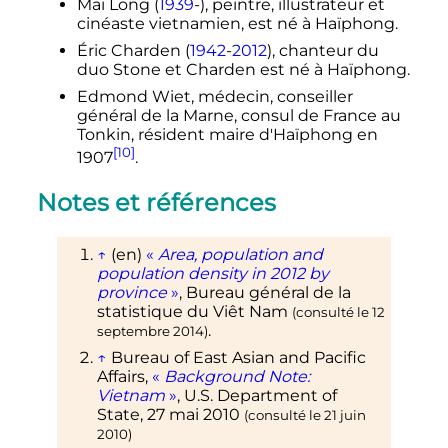
Mai Long (
1939
-), peintre, illustrateur et
cinéaste vietnamien, est né à Haïphong.
Éric Charden (
1942
-
2012
), chanteur du
duo Stone et Charden est né à Haïphong.
Edmond Wiet, médecin, conseiller
général de la Marne, consul de France au
Tonkin, résident maire d'Haïphong en
[10]
1907
.
Notes et références
↑
(en)
«
Area, population and
population density in 2012 by
province
»
, Bureau général de la
statistique du Viêt Nam
(consulté le
12
.
septembre 2014
)
↑
Bureau of East Asian and Pacific
Affairs,
«
Background Note:
Vietnam
»
, U.S. Department of
State,
27 mai 2010
(consulté le
21 juin
2010
)