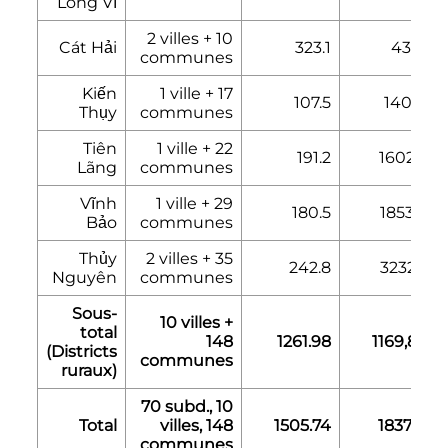
Long Vĩ
2 villes + 10
Cát Hải
323.1
43187
communes
Kiến
1 ville + 17
107.5
140135
Thụy
communes
Tiên
1 ville + 22
191.2
160290
Lãng
communes
Vĩnh
1 ville + 29
180.5
185340
Bảo
communes
Thủy
2 villes + 35
242.8
323205
Nguyên
communes
Sous-
10 villes +
total
148
1261.98
1169,887
(Districts
communes
ruraux)
70 subd., 10
Total
villes, 148
1505.74
1837173
communes