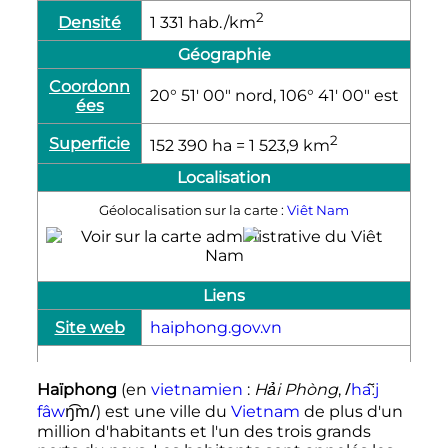
2
Densité
1 331
hab./km
Géographie
Coordonn
20° 51′ 00″ nord, 106° 41′ 00″ est
ées
2
Superficie
152 390
ha
= 1 523,9
km
Localisation
Géolocalisation sur la carte :
Viêt Nam
Haïphong
Liens
Site web
haiphong.gov.vn
/
Haïphong
(
en
vietnamien
:
Hải Phòng
,
h
a
ː
j
ŋ͡m/
f
â
w
) est une ville du
Vietnam
de plus d'un
million d'habitants et l'un des trois grands