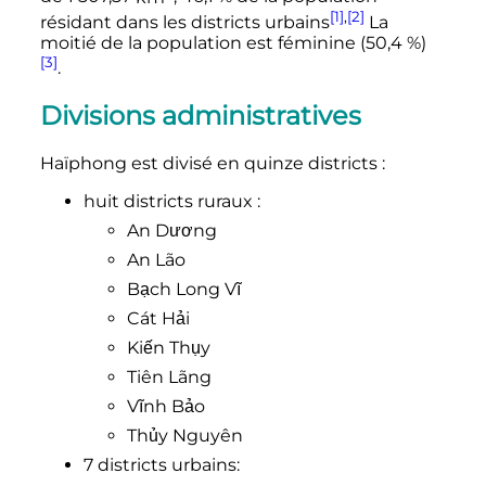
[1]
,
[2]
résidant dans les districts urbains
La
moitié de la population est féminine (50,4
%)
[3]
.
Divisions administratives
Haïphong est divisé en quinze districts
:
huit districts ruraux
:
An Dương
An Lão
Bạch Long Vĩ
Cát Hải
Kiến Thụy
Tiên Lãng
Vĩnh Bảo
Thủy Nguyên
7 districts urbains: