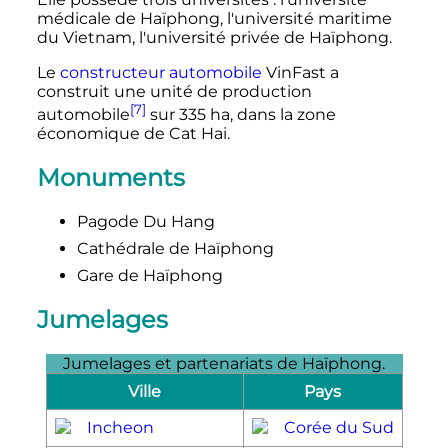
médicale de Haïphong, l'université maritime
du Vietnam, l'université privée de Haïphong.
Le
constructeur automobile
VinFast a
construit une unité de production
[7]
automobile
sur
335
ha
, dans la zone
économique de Cat Hai.
Monuments
Pagode Du Hang
Cathédrale de Haïphong
Gare de Haïphong
Jumelages
Jumelages et partenariats de Haïphong.
Ville
Pays
Incheon
Corée du Sud