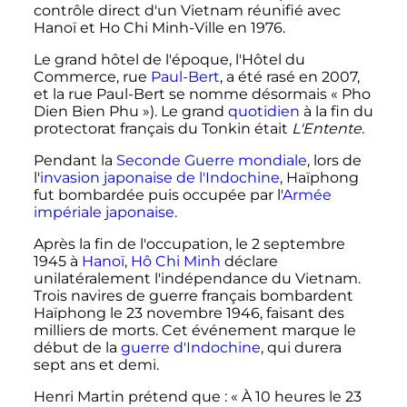
contrôle direct d'un Vietnam réunifié avec
Hanoï et Ho Chi Minh-Ville en 1976.
Le grand hôtel de l'époque, l'Hôtel du
Commerce, rue
Paul-Bert
,
a été rasé en 2007
,
et la rue Paul-Bert se nomme désormais «
Pho
Dien Bien Phu
»). Le grand
quotidien
à la fin du
protectorat français du Tonkin était
L'Entente.
Pendant la
Seconde Guerre mondiale
, lors de
l'
invasion japonaise de l'Indochine
, Haïphong
fut bombardée puis occupée par l'
Armée
impériale japonaise
.
Après la fin de l'occupation, le
2 septembre
1945
à
Hanoï
,
Hô Chi Minh
déclare
unilatéralement l'indépendance du Vietnam.
Trois navires de guerre français bombardent
Haïphong le 23 novembre 1946, faisant des
milliers de morts. Cet événement marque le
début de la
guerre d'Indochine
, qui durera
sept ans et demi.
Henri Martin prétend que
: «
À 10 heures le
23