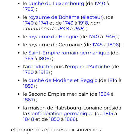
le
duché du Luxembourg
(de
1740
à
1795
)
;
le
royaume de Bohême
(
électeur
), (de
1740
à
1741
et de
1743
à
1918
, non
couronnés de
1848
à
1918
)
;
le
royaume de Hongrie
(de
1740
à
1946
)
;
le royaume de Germanie (de
1745
à
1806
)
;
le
Saint-Empire romain germanique
(de
1765
à
1806
)
;
l'
archiduché
puis l'
empire d'Autriche
(de
1780
à
1918
)
;
le
duché de Modène et Reggio
(de
1814
à
1859
)
;
le Second Empire mexicain (de
1864
à
1867
)
;
la maison de Habsbourg-Lorraine présida
la
Confédération germanique
(de
1815
à
1848
et de
1850
à
1866
).
et donne des épouses aux souverains