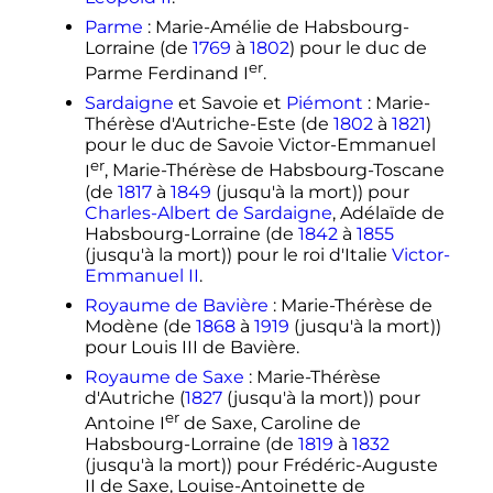
Parme
: Marie-Amélie de Habsbourg-
Lorraine (de
1769
à
1802
) pour le duc de
er
Parme Ferdinand
I
.
Sardaigne
et Savoie et
Piémont
: Marie-
Thérèse d'Autriche-Este (de
1802
à
1821
)
pour le duc de Savoie Victor-Emmanuel
er
I
, Marie-Thérèse de Habsbourg-Toscane
(de
1817
à
1849
(jusqu'à la mort)) pour
Charles-Albert de Sardaigne
, Adélaïde de
Habsbourg-Lorraine (de
1842
à
1855
(jusqu'à la mort)) pour le roi d'Italie
Victor-
Emmanuel II
.
Royaume de Bavière
: Marie-Thérèse de
Modène (de
1868
à
1919
(jusqu'à la mort))
pour Louis
III
de Bavière.
Royaume de Saxe
: Marie-Thérèse
d'Autriche (
1827
(jusqu'à la mort)) pour
er
Antoine
I
de Saxe, Caroline de
Habsbourg-Lorraine (de
1819
à
1832
(jusqu'à la mort)) pour Frédéric-Auguste
II de Saxe, Louise-Antoinette de