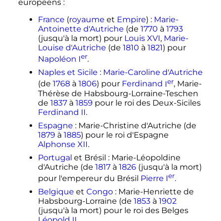
européens
:
France
(
royaume
et
Empire
)
:
Marie-
Antoinette d'Autriche
(de
1770
à
1793
(jusqu'à la mort) pour
Louis XVI
,
Marie-
Louise d'Autriche
(de
1810
à
1821
) pour
er
Napoléon
I
.
Naples et Sicile
:
Marie-Caroline d'Autriche
er
(de
1768
à
1806
) pour
Ferdinand
I
, Marie-
Thérèse de Habsbourg-Lorraine-Teschen
de
1837
à
1859
pour le roi des Deux-Siciles
Ferdinand II
.
Espagne
: Marie-Christine d'Autriche (de
1879
à
1885
) pour le roi d'Espagne
Alphonse XII
.
Portugal
et Brésil
: Marie-Léopoldine
d'Autriche (de
1817
à
1826
(jusqu'à la mort)
er
pour l'empereur du Brésil
Pierre
I
.
Belgique
et
Congo
: Marie-Henriette de
Habsbourg-Lorraine (de
1853
à
1902
(jusqu'à la mort) pour le roi des Belges
Léopold II
.