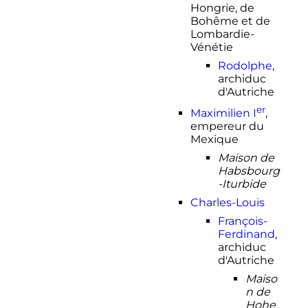
Hongrie, de
Bohême et de
Lombardie-
Vénétie
Rodolphe
,
archiduc
d'Autriche
er
Maximilien I
,
empereur du
Mexique
Maison de
Habsbourg
-Iturbide
Charles-Louis
François-
Ferdinand
,
archiduc
d'Autriche
Maiso
n de
Hohe