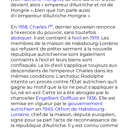
devient alors «
empereur d'Autriche et roi de
Hongrie
», bien que l'on parle aussi
d'«
empereur d'Autriche-Hongrie
».
er
En
1918
,
Charles
I
, dernier souverain renonce
à l'exercice du pouvoir, sans toutefois
abdiquer
. Il est contraint à l'
exil
en
1919
. Les
membres de la maison de Habsbourg-Lorraine
qui refusent de prêter serment à la nouvelle
république autrichienne sont également
contraints à l'exil et leurs biens sont
confisqués. La loi d'exil s'applique toujours aux
descendants de l'empereur Charles dans les
mêmes conditions. L'archiduc Rodolphe
intente un procès contre l'État autrichien qu'il
gagne au motif que la loi ne peut s'appliquer à
lui, né en exil. Cette loi a été abrogée par le
chancelier
Engelbert Dollfuss
en
1936
. Elle est
remise en vigueur par le
gouvernement
autrichien
en
1945
.
Othon de Habsbourg-
Lorraine
, chef de la maison, député européen,
signe pour sa part l'acte de reconnaissance de
la république d'Autriche. Il y est connu comme