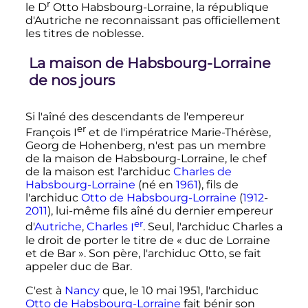
r
le
D
Otto Habsbourg-Lorraine, la république
d'Autriche ne reconnaissant pas officiellement
les titres de noblesse.
La maison de Habsbourg-Lorraine
de nos jours
Si l'aîné des descendants de l'empereur
er
François
I
et de l'impératrice Marie-Thérèse,
Georg de Hohenberg, n'est pas un membre
de la maison de Habsbourg-Lorraine, le chef
de la maison est l'archiduc
Charles de
Habsbourg-Lorraine
(né en
1961
), fils de
l'archiduc
Otto de Habsbourg-Lorraine
(
1912
-
2011
), lui-même fils aîné du dernier empereur
er
d'
Autriche
,
Charles
I
. Seul, l'archiduc Charles a
le droit de porter le titre de «
duc de Lorraine
et de Bar
». Son père, l'archiduc Otto, se fait
appeler duc de Bar.
C'est à
Nancy
que, le
10 mai 1951
, l'archiduc
Otto de Habsbourg-Lorraine
fait bénir son