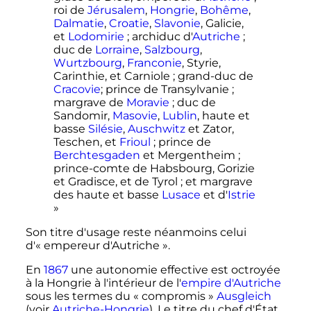
roi de
Jérusalem
,
Hongrie
,
Bohême
,
Dalmatie
,
Croatie
,
Slavonie
, Galicie,
et
Lodomirie
; archiduc d'
Autriche
;
duc de
Lorraine
,
Salzbourg
,
Wurtzbourg
,
Franconie
, Styrie,
Carinthie, et Carniole ; grand-duc de
Cracovie
; prince de Transylvanie ;
margrave de
Moravie
; duc de
Sandomir,
Masovie
,
Lublin
, haute et
basse
Silésie
,
Auschwitz
et Zator,
Teschen, et
Frioul
; prince de
Berchtesgaden
et Mergentheim ;
prince-comte de Habsbourg, Gorizie
et Gradisce, et de Tyrol ; et margrave
des haute et basse
Lusace
et d'
Istrie
»
Son titre d'usage reste néanmoins celui
d'«
empereur d'Autriche
».
En
1867
une autonomie effective est octroyée
à la Hongrie à l'intérieur de l'
empire d'Autriche
sous les termes du «
compromis
»
Ausgleich
(voir
Autriche-Hongrie
). Le titre du chef d'État