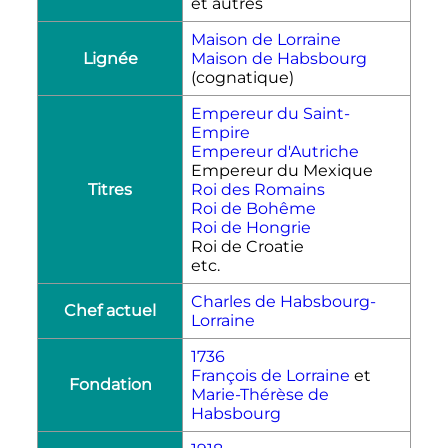
et autres
Maison de Lorraine
Lignée
Maison de Habsbourg
(cognatique)
Empereur du Saint-
Empire
Empereur d'Autriche
Empereur du Mexique
Titres
Roi des Romains
Roi de Bohême
Roi de Hongrie
Roi de Croatie
etc.
Charles de Habsbourg-
Chef actuel
Lorraine
1736
François de Lorraine
et
Fondation
Marie-Thérèse de
Habsbourg