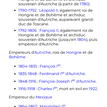
souverain d'Autriche (à partir de
1780
).
1790
-
1792
:
Léopold II
, également roi de
Hongrie et de Bohême et archiduc
souverain d'Autriche, auparavant grand-
duc de Toscane.
1792
-
1806
:
François II
, également roi de
Hongrie et de Bohême et archiduc
souverain d'Autriche (jusqu'en
1804
), puis
empereur d'Autriche.
Empereurs d'
Autriche
, rois de
Hongrie
et de
Bohême
er
1804
-
1835
:
François
I
.
er
1835
-
1848
:
Ferdinand
I
d'Autriche
.
er
1848
-
1916
:
François-Joseph
I
d'Autriche
.
er
1916
-
1918
:
Charles
I
, mort en exil en
1922
.
Empereur du
Mexique
er
1864
-
1867
:
Maximilien
I
.