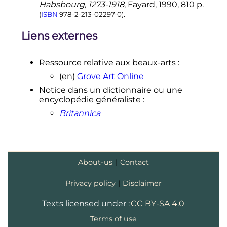
Habsbourg, 1273-1918
, Fayard, 1990, 810 p.
.
(
ISBN
978-2-213-02297-0
)
Liens externes
Ressource relative aux beaux-arts
:
(en)
Grove Art Online
Notice dans un dictionnaire ou une
encyclopédie généraliste
:
Britannica
About-us
|
Contact
Privacy policy
|
Disclaimer
Texts licensed under :
CC BY-SA 4.0
Terms of use