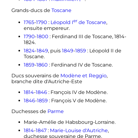
Grands-ducs de
Toscane
er
1765
-
1790
:
Léopold
I
de Toscane
,
ensuite empereur.
1790
-
1800
: Ferdinand III de Toscane, 1814-
1824.
1824
-
1849
, puis
1849
-
1859
: Léopold II de
Toscane.
1859
-
1860
: Ferdinand IV de Toscane.
Ducs souverains de
Modène et Reggio
,
branche dite d'Autriche-Este
1814
-
1846
: François IV de Modène.
1846
-
1859
: François V de Modène.
Duchesses de
Parme
Marie-Amélie de Habsbourg-Lorraine.
1814
-
1847
:
Marie-Louise d'Autriche
,
duchesse souveraine de Parme.