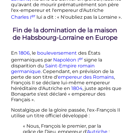
qu'avant de mourir prématurément son père
l'ex-empereur et l'empereur d'Autriche
er
Charles
I
lui a dit
:
« N'oubliez pas la Lorraine »
.
Fin de la domination de la maison
de Habsbourg-Lorraine en Europe
En
1806
, le
bouleversement
des États
er
germaniques par
Napoléon
I
signe la
disparition du
Saint-Empire romain
germanique
. Cependant, en prévision de la
perte de son titre d'
empereur des Romains
,
François II se déclare lui-même empereur
héréditaire d'Autriche en
1804
, juste après que
Bonaparte s'est déclaré «
empereur des
Français
».
Nostalgique de la gloire passée, l'ex-François II
utilise un titre officiel développé
:
« Nous, François le premier, par la
grâce de Dieu, empereur d'
Autriche
;