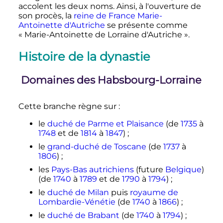
accolent les deux noms. Ainsi, à l'ouverture de
son procès, la
reine de France
Marie-
Antoinette d'Autriche
se présente comme
«
Marie-Antoinette de Lorraine d'Autriche
».
Histoire de la dynastie
Domaines des Habsbourg-Lorraine
Cette branche règne sur
:
le
duché de Parme et Plaisance
(de
1735
à
1748
et de
1814
à
1847
)
;
le
grand-duché de Toscane
(de
1737
à
1806
)
;
les
Pays-Bas autrichiens
(future
Belgique
)
(de
1740
à
1789
et de
1790
à
1794
)
;
le
duché de Milan
puis
royaume de
Lombardie-Vénétie
(de
1740
à
1866
)
;
le
duché de Brabant
(de
1740
à
1794
)
;