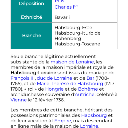
1918
Déposition
er
Charles
I
Ethnicité
Bavarii
Habsbourg-Este
Habsbourg-Iturbide
Branche
Hohenberg
Habsbourg-Toscane
Seule branche légitime actuellement
subsistante de la
maison de Lorraine
, les
membres de la maison impériale et royale de
Habsbourg-Lorraine
sont issus du mariage de
François III
,
duc de Lorraine
et de
Bar
(1708-
1765), et de
Marie-Thérèse de Habsbourg
(1717-
1780), «
roi
» de
Hongrie
et de
Bohême
et
archiduchesse souveraine d'
Autriche
, célébré à
Vienne
le
12 février 1736
.
Les membres de cette branche, héritant des
possessions patrimoniales des
Habsbourg
et
de leur vocation à l'
Empire
, mais descendant
en ligne mâle de la maison de
Lorraine
,