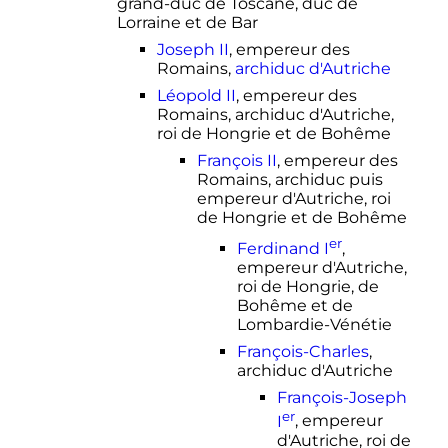
grand-duc de Toscane, duc de
Lorraine et de Bar
Joseph II
, empereur des
Romains,
archiduc d'Autriche
Léopold II
, empereur des
Romains, archiduc d'Autriche,
roi de Hongrie et de Bohême
François II
, empereur des
Romains, archiduc puis
empereur d'Autriche, roi
de Hongrie et de Bohême
er
Ferdinand I
,
empereur d'Autriche,
roi de Hongrie, de
Bohême et de
Lombardie-Vénétie
François-Charles
,
archiduc d'Autriche
François-Joseph
er
I
, empereur
d'Autriche, roi de