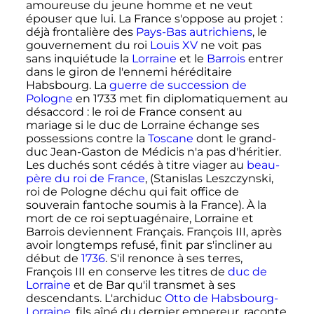
amoureuse du jeune homme et ne veut
épouser que lui. La France s'oppose au projet
:
déjà frontalière des
Pays-Bas autrichiens
, le
gouvernement du roi
Louis XV
ne voit pas
sans inquiétude la
Lorraine
et le
Barrois
entrer
dans le giron de l'ennemi héréditaire
Habsbourg. La
guerre de succession de
Pologne
en 1733 met fin diplomatiquement au
désaccord
: le roi de France consent au
mariage si le duc de Lorraine échange ses
possessions contre la
Toscane
dont le grand-
duc Jean-Gaston de Médicis n'a pas d'héritier.
Les duchés sont cédés à titre viager au
beau-
père du roi de France
, (Stanislas Leszczynski,
roi de Pologne déchu qui fait office de
souverain fantoche soumis à la France). À la
mort de ce roi septuagénaire, Lorraine et
Barrois deviennent Français. François III, après
avoir longtemps refusé, finit par s'incliner au
début de
1736
. S'il renonce à ses terres,
François III en conserve les titres de
duc de
Lorraine
et de Bar qu'il transmet à ses
descendants. L'archiduc
Otto de Habsbourg-
Lorraine
, fils aîné du dernier empereur, raconte