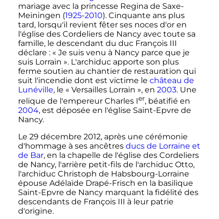
mariage avec la princesse Regina de Saxe-
Meiningen (
1925
-
2010
). Cinquante ans plus
tard, lorsqu'il revient fêter ses noces d'or en
l'église des Cordeliers de Nancy avec toute sa
famille, le descendant du duc François III
déclare
:
« Je suis venu à Nancy parce que je
suis Lorrain »
. L'archiduc apporte son plus
ferme soutien au chantier de restauration qui
suit l'incendie dont est victime le
château de
Lunéville
, le «
Versailles Lorrain
», en
2003
. Une
er
relique de l'empereur Charles
I
, béatifié en
2004
, est déposée en l'église Saint-Epvre de
Nancy.
Le
29 décembre 2012
, après une cérémonie
d'hommage à ses ancêtres
ducs de Lorraine et
de Bar
, en la chapelle de l'église des Cordeliers
de Nancy, l'arrière petit-fils de l'archiduc Otto,
l'archiduc Christoph de Habsbourg-Lorraine
épouse Adélaïde Drapé-Frisch en la basilique
Saint-Epvre de Nancy marquant la fidélité des
descendants de François III à leur patrie
d'origine.