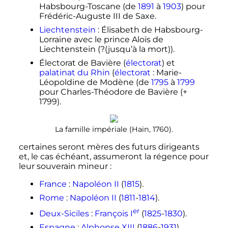
Habsbourg-Toscane (de
1891
à
1903
) pour
Frédéric-Auguste III de Saxe.
Liechtenstein
: Élisabeth de Habsbourg-
Lorraine avec le prince Aloïs de
Liechtenstein (?(jusqu’à la mort)).
Électorat de Bavière (
électorat
) et
palatinat du Rhin
(
électorat
: Marie-
Léopoldine de Modène (de
1795
à
1799
pour Charles-Théodore de Bavière (+
1799).
La famille impériale (Hain, 1760).
certaines seront mères des futurs dirigeants
et, le cas échéant, assumeront la régence pour
leur souverain mineur
:
France
:
Napoléon II
(
1815
).
Rome
:
Napoléon II
(
1811
-
1814
).
er
Deux-Siciles
:
François
I
(
1825
-
1830
).
Espagne
:
Alphonse XIII
(
1886
-
1931
)