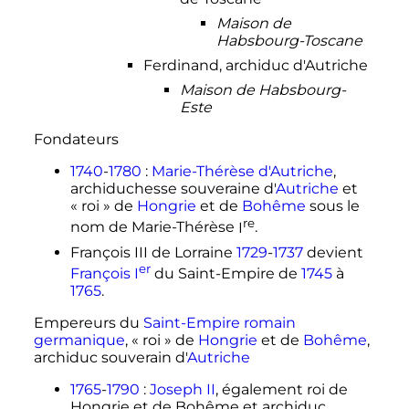
Maison de
Habsbourg-Toscane
Ferdinand, archiduc d'Autriche
Maison de Habsbourg-
Este
Fondateurs
1740
-
1780
:
Marie-Thérèse d'Autriche
,
archiduchesse souveraine d'
Autriche
et
«
roi
» de
Hongrie
et de
Bohême
sous le
re
nom de Marie-Thérèse
I
.
François III de Lorraine
1729
-
1737
devient
er
François
I
du Saint-Empire de
1745
à
1765
.
Empereurs du
Saint-Empire romain
germanique
, «
roi
» de
Hongrie
et de
Bohême
,
archiduc souverain d'
Autriche
1765
-
1790
:
Joseph II
, également roi de
Hongrie et de Bohême et archiduc