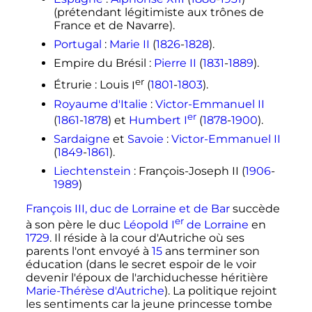
(prétendant légitimiste aux trônes de
France et de Navarre).
Portugal
:
Marie II
(
1826
-
1828
).
Empire du Brésil
:
Pierre II
(
1831
-
1889
).
er
Étrurie
: Louis
I
(
1801
-
1803
).
Royaume d'Italie
:
Victor-Emmanuel II
er
(
1861
-
1878
) et
Humbert
I
(
1878
-
1900
).
Sardaigne
et
Savoie
:
Victor-Emmanuel II
(
1849
-
1861
).
Liechtenstein
: François-Joseph II (
1906
-
1989
)
François III, duc de Lorraine et de Bar
succède
er
à son père le duc
Léopold
I
de Lorraine
en
1729
. Il réside à la cour d'Autriche où ses
parents l'ont envoyé à
15
ans terminer son
éducation (dans le secret espoir de le voir
devenir l'époux de l'archiduchesse héritière
Marie-Thérèse d'Autriche
). La politique rejoint
les sentiments car la jeune princesse tombe