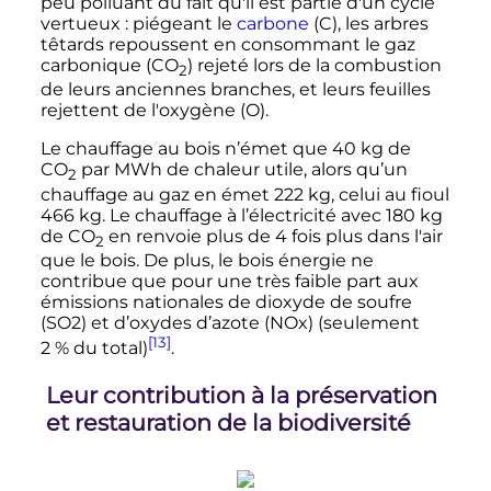
peu polluant du fait qu'il est partie d'un cycle
vertueux
: piégeant le
carbone
(C), les arbres
têtards repoussent en consommant le gaz
carbonique (
CO
) rejeté lors de la combustion
2
de leurs anciennes branches, et leurs feuilles
rejettent de l'oxygène (O).
Le chauffage au bois n’émet que
40
kg
de
CO
par MWh de chaleur utile, alors qu’un
2
chauffage au gaz en émet
222
kg
, celui au fioul
466
kg
. Le chauffage à l’électricité avec
180
kg
de
CO
en renvoie plus de 4 fois plus dans l'air
2
que le bois. De plus, le bois énergie ne
contribue que pour une très faible part aux
émissions nationales de dioxyde de soufre
(SO2) et d’oxydes d’azote (NOx) (seulement
[13]
2
% du total)
.
Leur contribution à la préservation
et restauration de la biodiversité