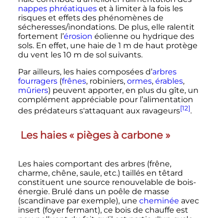
nappes phréatiques
et à limiter à la fois les
risques et effets des phénomènes de
sécheresses/inondations. De plus, elle ralentit
fortement l’
érosion
éolienne ou hydrique des
sols. En effet, une haie de
1
m
de haut protège
du vent les
10
m
de sol suivants.
Par ailleurs, les haies composées d’
arbres
fourragers
(
frênes
, robiniers,
ormes
,
érables
,
mûriers
) peuvent apporter, en plus du gîte, un
complément appréciable pour l’alimentation
[12]
des prédateurs s'attaquant aux ravageurs
.
Les haies «
pièges à carbone
»
Les haies comportant des arbres (frêne,
charme, chêne, saule, etc.) taillés en têtard
constituent une source renouvelable de bois-
énergie. Brulé dans un poêle de masse
(scandinave par exemple), une
cheminée
avec
insert (foyer fermant), ce bois de chauffe est