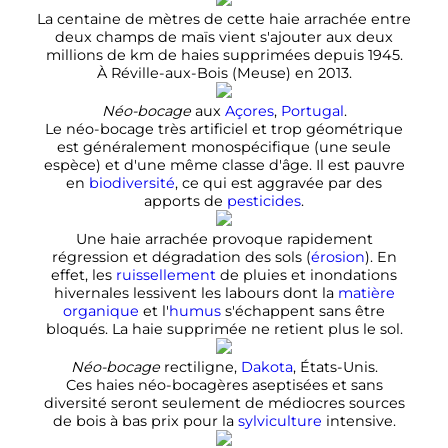
La centaine de mètres de cette haie arrachée entre
deux champs de maïs vient s'ajouter aux deux
millions de km de haies supprimées depuis 1945.
À Réville-aux-Bois (Meuse) en 2013.
Néo-bocage
aux
Açores
,
Portugal
.
Le néo-bocage très artificiel et trop géométrique
est généralement monospécifique (une seule
espèce) et d'une même classe d'âge. Il est pauvre
en
biodiversité
, ce qui est aggravée par des
apports de
pesticides
.
Une haie arrachée provoque rapidement
régression et dégradation des sols (
érosion
). En
effet, les
ruissellement
de pluies et inondations
hivernales lessivent les labours dont la
matière
organique
et l'
humus
s'échappent sans être
bloqués. La haie supprimée ne retient plus le sol.
Néo-bocage
rectiligne,
Dakota
, États-Unis.
Ces haies néo-bocagères aseptisées et sans
diversité seront seulement de médiocres sources
de bois à bas prix pour la
sylviculture
intensive.