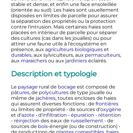
stable et dense, et enfin une face ensoleillée
(orientée au sud). Les haies sont usuellement
disposées en limites de parcelle pour assurer
la séparation des propriétés ou la protection
contre l'intrusion. Mais certaines haies sont
placées en intérieur de parcelle pour séparer
des cultures (cas dans les joualles) ou pour
attirer une faune utile à l'écosystème en
présence, aux
agriculteurs biologiques
et
durables
, aux sylviculteurs, aux
permaculteurs
,
aux
maraichers
ou aux
jardiniers
éclairés.
Description et typologie
Le
paysage
rural de
bocage
est composé de
pâtures
, de
polycultures
de type joualle ou
même de
jachères
, toutes encloses de haies
qui assurent diverses fonctions
: de
frontières
ou limites de propriété • de sources d'
oxygène
et d'
azote
• d'
infiltration - épuration - rétention
- réinjection
des eaux de
ruissellement
• de
sources de
bois
-énergie (ou de construction) •
de productions de
plantes
comestibles
,
baies
,