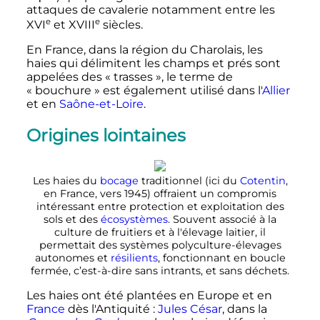
attaques de cavalerie notamment entre les
e
e
XVI
et
XVIII
siècles
.
En France, dans la région du Charolais, les
haies qui délimitent les champs et prés sont
appelées des «
trasses
», le terme de
«
bouchure
» est également utilisé dans l'
Allier
et en
Saône-et-Loire
.
Origines lointaines
Les haies du
bocage
traditionnel (ici du
Cotentin
,
en France, vers 1945) offraient un compromis
intéressant entre protection et exploitation des
sols et des
écosystèmes
. Souvent associé à la
culture de fruitiers et à l'élevage laitier, il
permettait des systèmes polyculture-élevages
autonomes et
résilients
, fonctionnant en boucle
fermée, c’est-à-dire sans intrants, et sans déchets.
Les haies ont été plantées en Europe et en
France
dès l'Antiquité
:
Jules César
, dans la