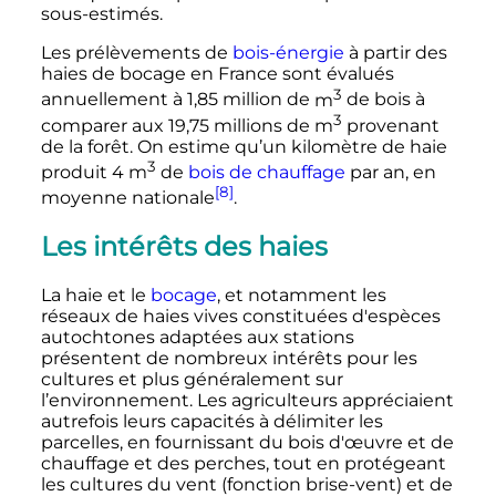
sous-estimés.
Les prélèvements de
bois-énergie
à partir des
haies de bocage en France sont évalués
3
annuellement à 1,85 million de
m
de bois à
3
comparer aux
19,75 millions
de
m
provenant
de la forêt. On estime qu’un kilomètre de haie
3
produit
4
m
de
bois de chauffage
par an, en
[8]
moyenne nationale
.
Les intérêts des haies
La haie et le
bocage
, et notamment les
réseaux de haies vives constituées d'espèces
autochtones adaptées aux stations
présentent de nombreux intérêts pour les
cultures et plus généralement sur
l’environnement. Les agriculteurs appréciaient
autrefois leurs capacités à délimiter les
parcelles, en fournissant du bois d'œuvre et de
chauffage et des perches, tout en protégeant
les cultures du vent (fonction brise-vent) et de