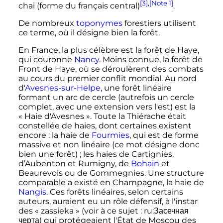
[3]
,
[Note 1]
chai
(forme du français central)
.
De nombreux
toponymes
forestiers utilisent
ce terme, où il désigne bien la forêt.
En France, la plus célèbre est la forêt de Haye,
qui couronne
Nancy
. Moins connue, la forêt de
Front de Haye, où se déroulèrent des combats
au cours du premier conflit mondial. Au nord
d'
Avesnes-sur-Helpe
, une forêt linéaire
formant un arc de cercle (autrefois un cercle
complet, avec une extension vers l'est) est la
«
Haie d'Avesnes
». Toute la Thiérache était
constellée de haies, dont certaines existent
encore
: la haie de
Fourmies
, qui est de forme
massive et non linéaire (ce mot désigne donc
bien une forêt)
; les haies de Cartignies,
d’Aubenton et Rumigny, de
Bohain
et
Beaurevois ou de Gommegnies. Une structure
comparable a existé en Champagne, la haie de
Nangis
. Ces forêts linéaires, selon certains
auteurs, auraient eu un rôle défensif, à l'instar
des «
zassieka
» (voir à ce sujet
:
ru:Засечная
черта
) qui protégeaient l'État de Moscou des