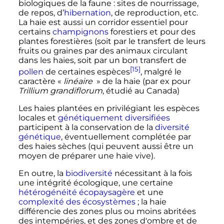
biologiques de la faune
: sites de nourrissage,
de repos, d’
hibernation
, de reproduction, etc.
La haie est aussi un corridor essentiel pour
certains
champignons
forestiers et pour des
plantes forestières (soit par le transfert de leurs
fruits ou graines par des animaux circulant
dans les haies, soit par un bon transfert de
[15]
pollen
de certaines espèces
, malgré le
caractère «
linéaire
» de la haie (par ex pour
Trillium grandiflorum
, étudié au Canada)
Les haies plantées en privilégiant les espèces
locales et
génétiquement diversifiées
participent à la conservation de la
diversité
génétique
, éventuellement complétée par
des haies sèches (qui peuvent aussi être un
moyen de préparer une haie vive).
En outre, la
biodiversité
nécessitant à la fois
une intégrité écologique, une certaine
hétérogénéité écopaysagère
et une
complexité des écosystèmes
; la haie
différencie des zones plus ou moins abritées
des intempéries, et des zones d'ombre et de