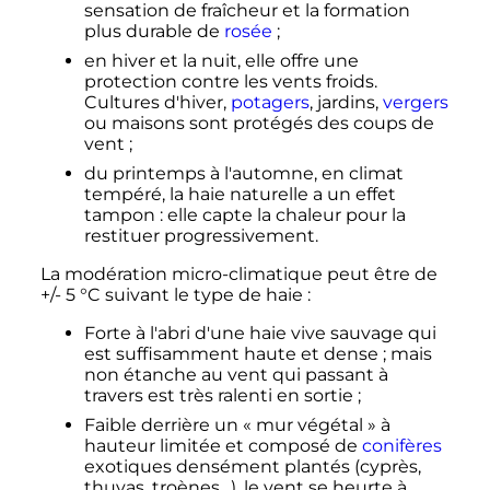
sensation de fraîcheur et la formation
plus durable de
rosée
;
en hiver et la nuit, elle offre une
protection contre les vents froids.
Cultures d'hiver,
potagers
, jardins,
vergers
ou maisons sont protégés des coups de
vent
;
du printemps à l'automne, en climat
tempéré, la haie naturelle a un effet
tampon
: elle capte la chaleur pour la
restituer progressivement.
La modération micro-climatique peut être de
+/-
5
°C
suivant le type de haie
:
Forte à l'abri d'une haie vive sauvage qui
est suffisamment haute et dense
; mais
non étanche au vent qui passant à
travers est très ralenti en sortie
;
Faible derrière un «
mur végétal
» à
hauteur limitée et composé de
conifères
exotiques densément plantés (cyprès,
thuyas, troènes…), le vent se heurte à