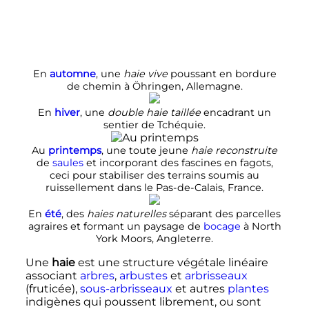
En
automne
, une
haie vive
poussant en bordure
de chemin à Öhringen, Allemagne.
En
hiver
, une
double haie taillée
encadrant un
sentier de Tchéquie.
Au
printemps
, une toute jeune
haie reconstruite
de
saules
et incorporant des fascines en fagots,
ceci pour stabiliser des terrains soumis au
ruissellement dans le Pas-de-Calais, France.
En
été
, des
haies naturelles
séparant des parcelles
agraires et formant un paysage de
bocage
à North
York Moors, Angleterre.
Une
haie
est une structure végétale linéaire
associant
arbres
,
arbustes
et
arbrisseaux
(fruticée),
sous-arbrisseaux
et autres
plantes
indigènes qui poussent librement, ou sont