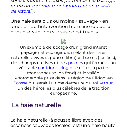
série continue de haies permettant le passage
entre un
sommet montagneux
et un
marais
de littoral
).
Une haie sera plus ou moins «
sauvage
» en
fonction de l'intervention humaine (ou de la
non-intervention) sur ses constituants.
Un exemple de bocage d'un grand intérêt
paysager et écologique, mêlant des haies
naturelles, vives (à pousse libre) et basses (taillées),
des champs cultivés et des
prairies
qui forment un
véritable
corridor biologique
entre la partie
montagneuse (en fond) et la vallée.
Photographie prise dans la région de Eildon, en
Écosse
qui serait l'ultime demeure du
roi Arthur
,
un des héros les plus célèbres de la tradition
européenne.
La haie naturelle
La haie naturelle (à pousse libre avec des
essences sauvages locales) est une haie haute