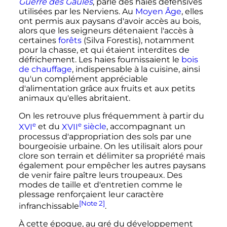
Guerre des Gaules
, parle des haies défensives
utilisées par les Nerviens. Au
Moyen Âge
, elles
ont permis aux paysans d'avoir accès au bois,
alors que les seigneurs détenaient l'accès à
certaines
forêts
(Silva Forestis), notamment
pour la chasse, et qui étaient interdites de
défrichement. Les haies fournissaient le
bois
de chauffage
, indispensable à la cuisine, ainsi
qu'un complément appréciable
d'alimentation grâce aux fruits et aux petits
animaux qu'elles abritaient.
On les retrouve plus fréquemment à partir du
e
e
XVI
et du
XVII
siècle
, accompagnant un
processus d'appropriation des sols par une
bourgeoisie urbaine. On les utilisait alors pour
clore son terrain et délimiter sa propriété mais
également pour empêcher les autres paysans
de venir faire paître leurs troupeaux. Des
modes de taille et d'entretien comme le
plessage renforçaient leur caractère
[Note 2]
infranchissable
.
À cette époque, au gré du développement