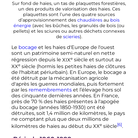
Sur fond de haies, un tas de plaquettes forestières,
un des produits de valorisation des haies. Ces
plaquettes sont l’une des quatre sources
d’approvisionnement des
chaudières
au
bois
énergie
(avec les bûches, les granulés de bois (ou
pellets) et les sciures ou autres déchets connexes
de
scieries
).
Le
bocage
et les haies d'Europe de l'ouest
sont un patrimoine semi-naturel en nette
e
régression depuis le
XIX
siècle
et surtout au
e
XX
siècle
(hormis les petites haies de clôtures
de l'habitat périurbain). En Europe, le bocage a
été détruit par la mécanisation agricole
d'après les guerres mondiales, puis fortement
par les
remembrements
et l’élevage hors sol
des cinquante dernières années. En France,
près de 70
% des haies présentes à l'apogée
du bocage (années 1850-1930) ont été
détruites, soit
1,4 million
de kilomètres, le pays
ne comptant plus que deux millions de
[6]
e
kilomètres de haies au début du
XX
siècle
.