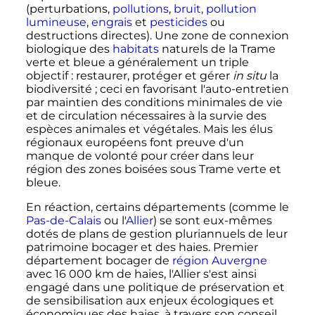
(perturbations,
pollutions
,
bruit
,
pollution
lumineuse
,
engrais
et
pesticides
ou
destructions directes). Une zone de connexion
biologique des
habitats
naturels de la Trame
verte et bleue a généralement un triple
objectif
: restaurer, protéger et gérer
in situ
la
biodiversité
; ceci en favorisant l'auto-entretien
par maintien des conditions minimales de vie
et de circulation nécessaires à la survie des
espèces animales et végétales. Mais les élus
régionaux européens font preuve d'un
manque de volonté pour créer dans leur
région des zones boisées sous Trame verte et
bleue.
En réaction, certains départements (comme le
Pas-de-Calais
ou l'
Allier
) se sont eux-mêmes
dotés de plans de gestion pluriannuels de leur
patrimoine bocager et des haies. Premier
département bocager de
région Auvergne
avec
16 000
km
de haies, l'Allier s'est ainsi
engagé dans une politique de préservation et
de sensibilisation aux enjeux écologiques et
économiques des haies, à travers son conseil