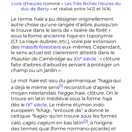
Livre d'heures
nommé «
Les Très Riches Heures du
duc de Berry
» et réalisé entre 1412 et 1416.
Le terme
haie
a pu désigner originellement
autre chose qu'une rangée d'arbre, puisqu'on
le trouve dans le sens de «
lisière de forêt
»
sous la forme ancienne
haye
en toponymie
(Cf. La Haye-Aubrée, etc.), voire par extension
des
massifs forestiers
eux-mêmes. Cependant,
le sens actuel est clairement attesté dans le
e
Psautier de Cambridge
au
XII
siècle
: «
clôture
faite d'arbres d'arbustes servant à protéger un
champ ou un jardin
».
Le mot
haie
est issu du germanique
*hagja
qui
[1]
a déjà le même sens
reconstitué d'après le
moyen néerlandais
hegge
, haie, clôture. On le
trouve en latin médiéval sous la forme
haja
e
dès le
IX
siècle
. Le même étymon indo-
européen
*khag-
, "entouré de" a donné le
celtique
*kagio-
qu'on trouve sous les formes
[2]
caïo
,
cagio
,
cagium
en bas latin
, à l'origine
des termes
quai
(forme normano-picarde) et