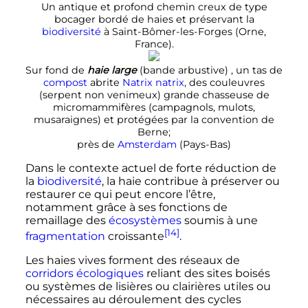
Un antique et profond chemin creux de type
bocager bordé de haies et préservant la
biodiversité
à Saint-Bômer-les-Forges (Orne,
France).
Sur fond de
haie large
(bande arbustive) , un tas de
compost
abrite
Natrix natrix
, des couleuvres
(serpent non venimeux) grande chasseuse de
micromammifères (campagnols, mulots,
musaraignes) et protégées par la convention de
Berne;
près de
Amsterdam
(Pays-Bas)
Dans le contexte actuel de forte réduction de
la
biodiversité
, la haie contribue à préserver ou
restaurer ce qui peut encore l’être,
notamment grâce à ses fonctions de
remaillage des
écosystèmes
soumis à une
[14]
fragmentation
croissante
.
Les haies vives forment des réseaux de
corridors écologiques
reliant des sites boisés
ou systèmes de lisières ou clairières utiles ou
nécessaires au déroulement des cycles