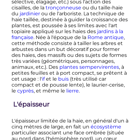
sélective, élagage, etc.) sous l'action des
cisailles, de la
tronçonneuse
ou du taille-haie
du
jardinier
ou de l'arboriste. La technique de
haie taillée, destinée à guider la croissance des
plantes, est poussée à ses limites avec l'art
topiaire appliqué sur les haies des
jardins à la
française
. Née à l'époque de la
Rome antique
,
cette méthode consiste à tailler les arbres et
arbustes dans un but décoratif pour former
des haies, des massifs ou des sujets de formes
très variées (géométriques, personnages,
animaux, etc.). Des
plantes sempervirentes
, à
petites feuilles et à port compact, se prêtent à
cet usage
: l'
if
et le
buis
(très utilisé car
compact et de pousse lente), le laurier-cerise,
le
cyprès
, et même le
lierre
.
L'épaisseur
L'épaisseur limitée de la haie, en général d'un à
cinq mètres de large, en fait un
écosystème
particulier associant une face ombrée (située
au nord dans l'hémisphère nord), un cœur