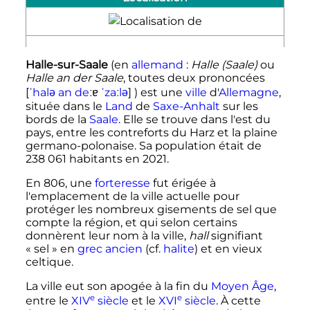
Halle-sur-Saale
(en
allemand
:
Halle (Saale)
ou
Halle an der Saale
, toutes deux prononcées
ɐ
[
ˈ
h
a
l
ə
a
n
d
e
ː
ˈ
z
a
ː
l
ə
]
) est une
ville
d'
Allemagne
,
située dans le
Land
de
Saxe-Anhalt
sur les
bords de la
Saale
. Elle se trouve dans l'est du
pays, entre les contreforts du Harz et la plaine
germano-polonaise. Sa population était de
238 061 habitants
en
2021
.
En 806, une
forteresse
fut érigée à
l'emplacement de la ville actuelle pour
protéger les nombreux gisements de sel que
compte la région, et qui selon certains
donnèrent leur nom à la ville,
hall
signifiant
«
sel
» en
grec ancien
(cf.
halite
) et en vieux
celtique.
La ville eut son apogée à la fin du
Moyen Âge
,
e
e
entre le
XIV
siècle
et le
XVI
siècle
. À cette