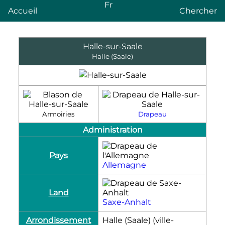
Fr
Accueil
Chercher
Halle-sur-Saale
Halle (Saale)
Armoiries
Drapeau
Administration
Pays
Allemagne
Land
Saxe-Anhalt
Arrondissement
Halle (Saale) (ville-