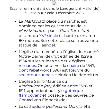
Escalier en montant dans le Landgericht Halle
(de)
à Halle-sur-Saale. Décembre 2016.
La
Marktplatz
, place du marché, est
dominée par les quatre tours de la
Marktkirche
et par la
Rote Turm
(de)
,
e
datant du
XV
siècle
et haute d'environ
80 mètres
. Sur cette place se trouve une
statue de Haendel.
L'église du marché, ou l'église du marché
Notre-Dame
(de)
, fut édifiée de 1529 à
1554 sur les ruines de deux églises
romanes
. On peut voir la
chaire
de 1547,
dont l'abat-voix (1596) est l’œuvre du
sculpteur sur bois
Heinrich Heidenreitter.
L'église Saint-Maurice ou
Moritzkirche
(de)
, édifiée entre 1388 et
1511, appartient au style
gothique
flamboyant
et possède des œuvres de
Conrad von Einbeck
(de)
.
La cathédrale
(Hallescher Dom)
a été