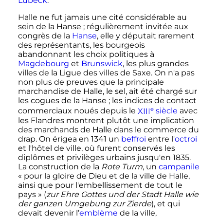
Lübeck
.
Halle ne fut jamais une cité considérable au
sein de la Hanse
; régulièrement invitée aux
congrès de la
Hanse
, elle y députait rarement
des représentants, les bourgeois
abandonnant les choix politiques à
Magdebourg
et
Brunswick
, les plus grandes
villes de la Ligue des villes de Saxe. On n'a pas
non plus de preuves que la principale
marchandise de Halle, le sel, ait été chargé sur
les cogues de la Hanse
; les indices de contact
e
commerciaux noués depuis le
XIII
siècle
avec
les Flandres montrent plutôt une implication
des marchands de Halle dans le commerce du
drap. On érigea en 1341 un
beffroi
entre l'
octroi
et l'hôtel de ville, où furent conservés les
diplômes et privilèges urbains jusqu'en 1835.
La construction de la
Rote Turm
, un
campanile
«
pour la gloire de Dieu et de la ville de Halle,
ainsi que pour l'embellissement de tout le
pays
» (
zur Ehre Gottes und der Stadt Halle wie
der ganzen Umgebung zur Zierde
), et qui
devait devenir l’
emblème
de la ville,