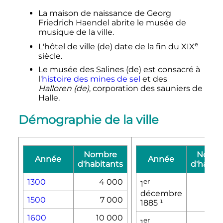
La maison de naissance de Georg
Friedrich Haendel abrite le musée de
musique de la ville.
e
L'hôtel de ville
(de)
date de la fin du
XIX
siècle
.
Le musée des Salines
(de)
est consacré à
l'
histoire des mines de sel
et des
Halloren
(de)
, corporation des sauniers de
Halle.
Démographie de la ville
Nombre
Nomb
Année
Année
d'habitants
d'habit
1300
4 000
er
1
81
décembre
1500
7 000
1885
¹
1600
10 000
er
1