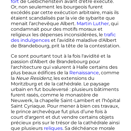
fort
de Giebichenstein avant d'être exécuté.
Or, non seulement les bourgeois furent
excédés par cette exécution arbitraire, mais ils
étaient scandalisés par la vie de sybarite que
menait l’archevêque Albert.
Martin Luther
, qui
condamnait pour des motifs moraux et
religieux les dépenses inconsidérées, le
trafic
des indulgences
et l’avidité maladive d'Albert
de Brandebourg, prit la tête de la contestation.
Ce sont pourtant tout à la fois l'avidité et la
passion d’Albert de Brandebourg pour
l'architecture qui valurent à Halle certains des
plus beaux édifices de la
Renaissance
, comme
la
Neue Residenz
, les extensions du
Moritzburg et de la cathédrale. Le paysage
urbain en fut bouleversé
: plusieurs bâtiments
furent rasés, comme le monastère de
Neuwerk, la chapelle Saint-Lambert et l’hôpital
Saint Cyriaque. Pour mener à bien ces travaux,
le prince archevêque fut plus d’une fois à
court d'argent et dut vendre certains objets
précieux pris sur le trésor de la cathédrale ainsi
que plusieurs
reliques
. Sa déchéance morale