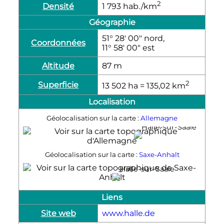
2
Densité
1 793
hab./km
Géographie
51° 28′ 00″ nord,
Coordonnées
11° 58′ 00″ est
Altitude
87
m
2
Superficie
13 502
ha
= 135,02
km
Localisation
Géolocalisation sur la carte :
Allemagne
Halle-sur-Saale
Géolocalisation sur la carte :
Saxe-Anhalt
Halle-sur-Saale
Liens
Site web
www.halle.de