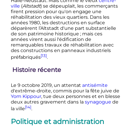
Halle-Neustadt. Mais comme le vieux
centre-
ville
(
Altstadt
) se dépeuplait, les commerçants
firent pression pour qu'on engage une
réhabilitation des vieux quartiers. Dans les
années 1980, les destructions en surface
déparèrent l’Altstadt d'une part substantielle
de son patrimoine historique
; mais ces
années virent aussi l'édification de
remarquables travaux de réhabilitation avec
des constructions en panneaux industriels
[13]
préfabriqués
.
Histoire récente
Le
9 octobre 2019
, un attentat
antisémite
d'extrême-droite, commis pour la fête juive de
Yom Kippour
, tue deux personnes et en blesse
deux autres gravement dans la
synagogue
de
[14]
la ville
.
Politique et administration