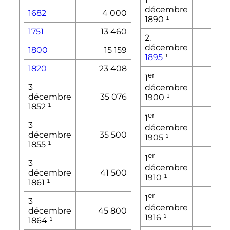
101
décembre
1682
4 000
1890
¹
1751
13 460
2.
décembre
116
1800
15 159
1895
¹
1820
23 408
er
1
156
3
décembre
décembre
35 076
1900
¹
1852
¹
er
1
3
169
décembre
décembre
35 500
1905
¹
1855
¹
er
1
3
180 
décembre
décembre
41 500
1910
¹
1861
¹
er
1
3
157
décembre
décembre
45 800
1916
¹
1864
¹