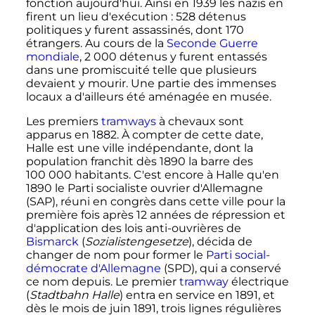
fonction aujourd'hui. Ainsi en 1939 les nazis en
firent un lieu d'exécution
:
528 détenus
politiques y furent assassinés, dont
170
étrangers
. Au cours de la
Seconde Guerre
mondiale
,
2 000 détenus
y furent entassés
dans une promiscuité telle que plusieurs
devaient y mourir. Une partie des immenses
locaux a d'ailleurs été aménagée en musée.
Les premiers
tramways
à chevaux sont
apparus en 1882. À compter de cette date,
Halle est une ville indépendante, dont la
population franchit dès 1890 la barre des
100 000 habitants
. C'est encore à Halle qu'en
1890 le Parti socialiste ouvrier d'Allemagne
(SAP), réuni en congrès dans cette ville pour la
première fois après
12 années
de répression et
d'application des lois anti-ouvrières de
Bismarck
(
Sozialistengesetze
), décida de
changer de nom pour former le
Parti social-
démocrate d'Allemagne
(SPD), qui a conservé
ce nom depuis. Le premier
tramway
électrique
(
Stadtbahn Halle
) entra en service en 1891, et
dès le mois de
juin 1891
, trois lignes régulières