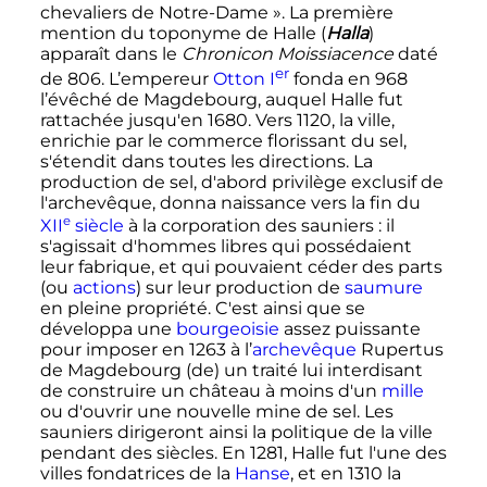
chevaliers de Notre-Dame
». La première
mention du toponyme de Halle (
Halla
)
apparaît dans le
Chronicon Moissiacence
daté
er
de 806. L’empereur
Otton
I
fonda en 968
l’évêché de Magdebourg, auquel Halle fut
rattachée jusqu'en 1680. Vers 1120, la ville,
enrichie par le commerce florissant du sel,
s'étendit dans toutes les directions. La
production de sel, d'abord privilège exclusif de
l'archevêque, donna naissance vers la fin du
e
XII
siècle
à la corporation des sauniers
: il
s'agissait d'hommes libres qui possédaient
leur fabrique, et qui pouvaient céder des parts
(ou
actions
) sur leur production de
saumure
en pleine propriété. C'est ainsi que se
développa une
bourgeoisie
assez puissante
pour imposer en 1263 à l’
archevêque
Rupertus
de Magdebourg
(de)
un traité lui interdisant
de construire un château à moins d'un
mille
ou d'ouvrir une nouvelle mine de sel. Les
sauniers dirigeront ainsi la politique de la ville
pendant des siècles. En 1281, Halle fut l'une des
villes fondatrices de la
Hanse
, et en 1310 la