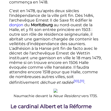
commença en 1418.
C'est en 1478, qu'après deux siècles
l'indépendance de la ville prit fin. Dès 1484,
l'archevêque Ernest II de Saxe fit édifier le
donjon
du
Moritzburg
au nord-ouest de la
Halle, et y fit son entrée princière en 1503
:
outre son rôle de résidence seigneuriale, il
abritait une garnison chargée de contenir les
velléités d'indépendance des sauniers.
L'adhésion à la Hanse prit fin de facto avec le
décret de l'archevêque Ernest de Wettin
instituant une garnison en ville le
18 mars 1479
,
même si on trouve encore en 1506 Halle
évoquée comme ville hanséate. Il faudra
attendre encore 1518 pour que Halle, comme
de nombreuses autres villes, soit
[10]
,
[11]
définitivement
déchue et radiée
.
Naumachie devant la
Neue Residenz
vers 1735.
Le cardinal Albert et la Réforme