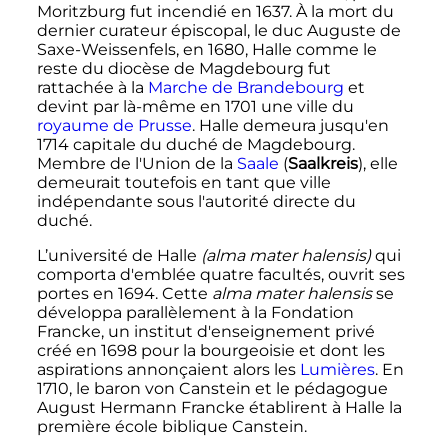
Moritzburg fut incendié en 1637. À la mort du
dernier curateur épiscopal, le duc Auguste de
Saxe-Weissenfels, en 1680, Halle comme le
reste du diocèse de Magdebourg fut
rattachée à la
Marche de Brandebourg
et
devint par là-même en 1701 une ville du
royaume de Prusse
. Halle demeura jusqu'en
1714 capitale du duché de Magdebourg.
Membre de l'Union de la
Saale
(
Saalkreis
), elle
demeurait toutefois en tant que ville
indépendante sous l'autorité directe du
duché.
L’université de Halle
(alma mater halensis)
qui
comporta d'emblée quatre facultés, ouvrit ses
portes en 1694. Cette
alma mater halensis
se
développa parallèlement à la Fondation
Francke, un institut d'enseignement privé
créé en 1698 pour la bourgeoisie et dont les
aspirations annonçaient alors les
Lumières
. En
1710, le baron von Canstein et le pédagogue
August Hermann Francke établirent à Halle la
première école biblique Canstein.