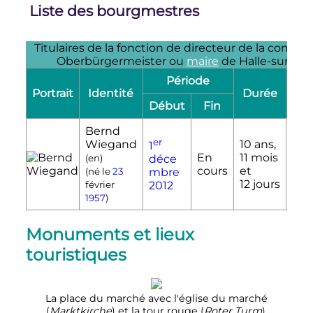
Liste des bourgmestres
Titulaires de la fonction de directeur de la comm
Oberbürgermeister ou
maire
de Halle-sur-Saa
Période
Portrait
Identité
Durée
Éti
Début
Fin
Bernd
er
Wiegand
10 ans,
1
En
11 mois
ind
(
en
)
déce
cours
et
dan
(né le
23
mbre
12 jours
février
2012
1957
)
Monuments et lieux
touristiques
La place du marché avec l'église du marché
(
Marktkirche
) et la tour rouge (
Roter Turm
).