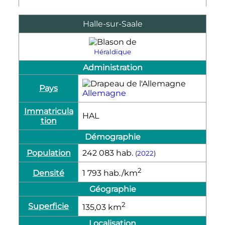
Halle-sur-Saale
Héraldique
Administration
Pays
Allemagne
Immatricula
HAL
tion
Démographie
Population
242 083
hab.
(
2022
)
2
Densité
1 793
hab./km
Géographie
2
Superficie
135,03
km
Localisation