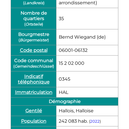
arrondissement)
(
Landkreis
)
Nombre de
quartiers
35
(
Ortsteile
)
Bourgmestre
Bernd Wiegand
(de)
(
Bürgermeister
)
Code postal
06001-06132
Code communal
15 2 02 000
(
Gemeindeschlüssel
)
Indicatif
0345
téléphonique
Immatriculation
HAL
Démographie
Gentilé
Hallois, Halloise
Population
242 083
hab.
(
2022
)