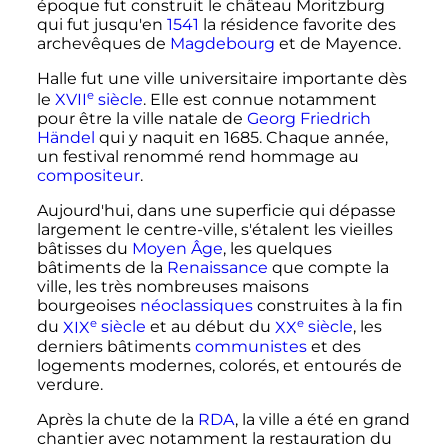
époque fut construit le château Moritzburg
qui fut jusqu'en
1541
la résidence favorite des
archevêques de
Magdebourg
et de Mayence.
Halle fut une ville universitaire importante dès
e
le
XVII
siècle
. Elle est connue notamment
pour être la ville natale de
Georg Friedrich
Händel
qui y naquit en 1685. Chaque année,
un festival renommé rend hommage au
compositeur
.
Aujourd'hui, dans une superficie qui dépasse
largement le centre-ville, s'étalent les vieilles
bâtisses du
Moyen Âge
, les quelques
bâtiments de la
Renaissance
que compte la
ville, les très nombreuses maisons
bourgeoises
néoclassiques
construites à la fin
e
e
du
XIX
siècle
et au début du
XX
siècle
, les
derniers bâtiments
communistes
et des
logements modernes, colorés, et entourés de
verdure.
Après la chute de la
RDA
, la ville a été en grand
chantier avec notamment la restauration du