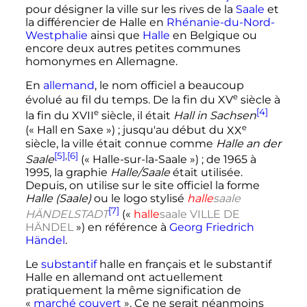
pour désigner la ville sur les rives de la
Saale
et
la différencier de Halle en
Rhénanie-du-Nord-
Westphalie
ainsi que
Halle
en Belgique ou
encore
deux autres petites communes
homonymes
en Allemagne.
En
allemand
, le nom officiel a beaucoup
e
évolué au fil du temps. De la fin du
XV
siècle
à
[4]
e
la fin du
XVII
siècle
, il était
Hall in Sachsen
e
(«
Hall en Saxe
»)
; jusqu'au début du
XX
siècle
, la ville était connue comme
Halle an der
[5]
,
[6]
Saale
(«
Halle-sur-la-Saale
»)
; de 1965 à
1995, la graphie
Halle/Saale
était utilisée.
Depuis, on utilise sur le site officiel la forme
Halle (Saale)
ou le logo stylisé
halle
saale
[7]
HÄNDELSTADT
(«
halle
saale
VILLE DE
HÄNDEL
») en référence à
Georg Friedrich
Händel
.
Le
substantif
halle
en français et le substantif
Halle
en allemand ont actuellement
pratiquement la même signification de
«
marché couvert
». Ce ne serait néanmoins