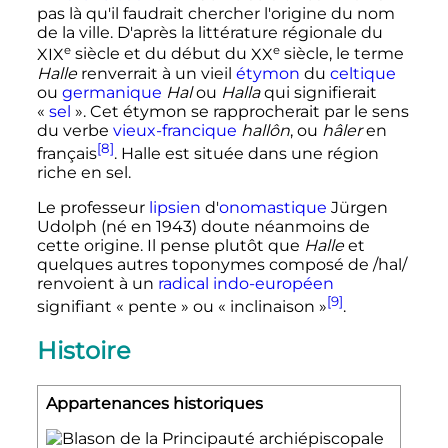
pas là qu'il faudrait chercher l'origine du nom
de la ville. D'après la littérature régionale du
e
e
XIX
siècle
et du début du
XX
siècle
, le terme
Halle
renverrait à un vieil
étymon
du
celtique
ou
germanique
Hal
ou
Halla
qui signifierait
«
sel
». Cet étymon se rapprocherait par le sens
du verbe
vieux-francique
hallôn
, ou
hâler
en
[8]
français
. Halle est située dans une région
riche en sel.
Le professeur
lipsien
d'
onomastique
Jürgen
Udolph (né en 1943) doute néanmoins de
cette origine. Il pense plutôt que
Halle
et
quelques autres toponymes composé de /hal/
renvoient à un
radical
indo-européen
[9]
signifiant «
pente
» ou «
inclinaison
»
.
Histoire
Appartenances historiques