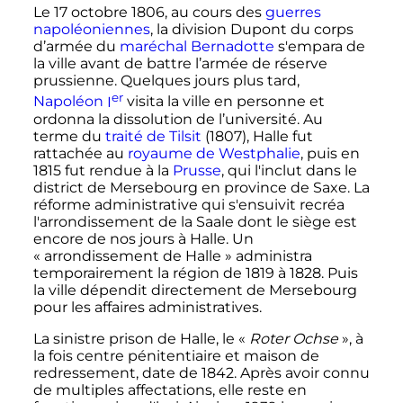
Le
17 octobre 1806
, au cours des
guerres
napoléoniennes
, la division Dupont du corps
d’armée du
maréchal Bernadotte
s'empara de
la ville avant de battre l’armée de réserve
prussienne. Quelques jours plus tard,
er
Napoléon
I
visita la ville en personne et
ordonna la dissolution de l’université. Au
terme du
traité de Tilsit
(1807), Halle fut
rattachée au
royaume de Westphalie
, puis en
1815 fut rendue à la
Prusse
, qui l'inclut dans le
district de Mersebourg en province de Saxe. La
réforme administrative qui s'ensuivit recréa
l'arrondissement de la Saale dont le siège est
encore de nos jours à Halle. Un
«
arrondissement de Halle
» administra
temporairement la région de 1819 à 1828. Puis
la ville dépendit directement de Mersebourg
pour les affaires administratives.
La sinistre prison de Halle, le «
Roter Ochse
», à
la fois centre pénitentiaire et maison de
redressement, date de 1842. Après avoir connu
de multiples affectations, elle reste en