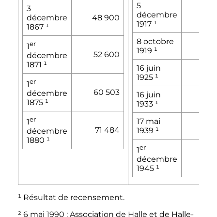
5
3
décembre
155
décembre
48 900
1917
¹
1867
¹
8 octobre
er
182
1
1919
¹
52 600
décembre
1871
¹
16 juin
194
1925
¹
er
1
60 503
décembre
16 juin
209
1875
¹
1933
¹
er
17 mai
1
220 
71 484
1939
¹
décembre
1880
¹
er
1
212
décembre
1945
¹
¹ Résultat de recensement.
²
6 mai 1990
: Association de Halle et de Halle-