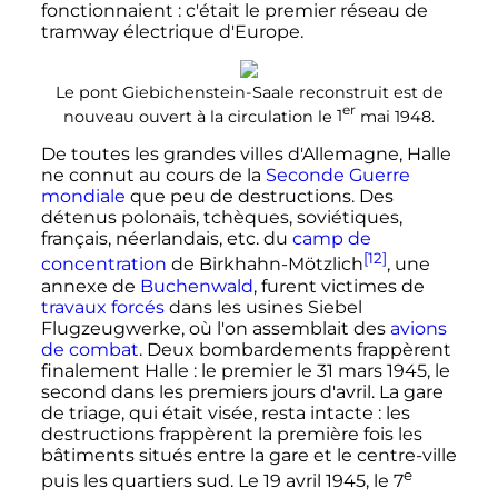
fonctionnaient
: c'était le premier réseau de
tramway électrique d'Europe.
Le pont Giebichenstein-Saale reconstruit est de
er
nouveau ouvert à la circulation le
1
mai 1948.
De toutes les grandes villes d'Allemagne, Halle
ne connut au cours de la
Seconde Guerre
mondiale
que peu de destructions. Des
détenus polonais, tchèques, soviétiques,
français, néerlandais
,
etc.
du
camp de
[12]
concentration
de Birkhahn-Mötzlich
, une
annexe de
Buchenwald
, furent victimes de
travaux forcés
dans les usines Siebel
Flugzeugwerke, où l'on assemblait des
avions
de combat
. Deux bombardements frappèrent
finalement Halle
: le premier le
31 mars 1945
, le
second dans les premiers jours d'
avril
. La gare
de triage, qui était visée, resta intacte
: les
destructions frappèrent la première fois les
bâtiments situés entre la gare et le centre-ville
e
puis les quartiers sud. Le
19 avril 1945
, le 7