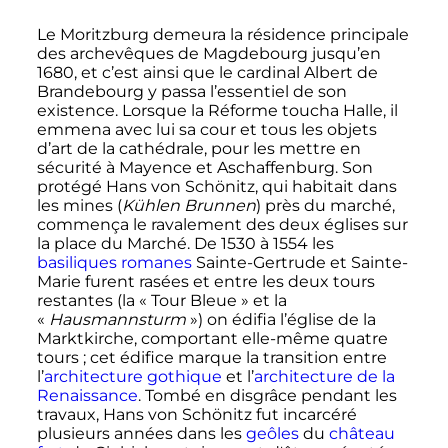
Le Moritzburg demeura la résidence principale
des archevêques de Magdebourg jusqu’en
1680, et c’est ainsi que le cardinal Albert de
Brandebourg y passa l’essentiel de son
existence. Lorsque la Réforme toucha Halle, il
emmena avec lui sa cour et tous les objets
d’art de la cathédrale, pour les mettre en
sécurité à Mayence et Aschaffenburg. Son
protégé Hans von Schönitz, qui habitait dans
les mines (
Kühlen Brunnen
) près du marché,
commença le ravalement des deux églises sur
la place du Marché. De 1530 à 1554 les
basiliques romanes
Sainte-Gertrude et Sainte-
Marie furent rasées et entre les deux tours
restantes (la «
Tour Bleue
» et la
«
Hausmannsturm
») on édifia l’église de la
Marktkirche, comportant elle-même quatre
tours
; cet édifice marque la transition entre
l’
architecture gothique
et l’
architecture de la
Renaissance
. Tombé en disgrâce pendant les
travaux, Hans von Schönitz fut incarcéré
plusieurs années dans les
geôles
du
château