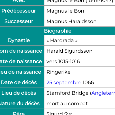
Avec
Magnus le Bon (1046-1047)
Prédécesseur
Magnus le Bon
Successeur
Magnus Haraldsson
Biographie
Dynastie
« Hardrada »
om de naissance
Harald Sigurdsson
ate de naissance
vers 1015-1016
ieu de naissance
Ringerike
Date de décès
25 septembre
1066
Lieu de décès
Stamford Bridge (
Angleter
Nature du décès
mort au combat
Père
Sigurd Syr