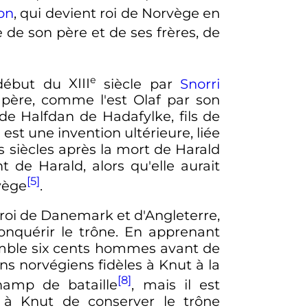
on
, qui devient roi de Norvège en
e de son père et de ses frères, de
e
début du
XIII
siècle
par
Snorri
père, comme l'est Olaf par son
 de Halfdan de Hadafylke, fils de
 est une invention ultérieure, liée
s siècles après la mort de Harald
de Harald, alors qu'elle aurait
[5]
vège
.
à roi de Danemark et d'Angleterre,
onquérir le trône. En apprenant
semble six cents hommes avant de
ans norvégiens fidèles à Knut à la
[8]
hamp de bataille
, mais il est
 à Knut de conserver le trône