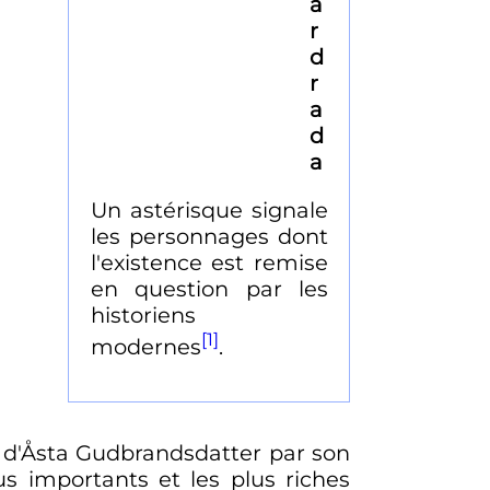
a
r
d
r
a
d
a
Un astérisque signale
les personnages dont
l'existence est remise
en question par les
historiens
[1]
modernes
.
ils d'Åsta Gudbrandsdatter par son
s importants et les plus riches