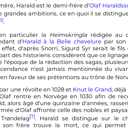
 mère, Harald est le demi-frère d'
Olaf Haraldss
 de grandes ambitions, ce en quoi il se distingu
6]
.
en particulier la
Heimskringla
rédigée au 
ndant d'
Harald à la Belle chevelure
par son 
ffet, d'après Snorri, Sigurd Syr serait le fils
upart des historiens considèrent que ce lignage
de l'époque de la rédaction des sagas, plusieur
scendance n'est jamais mentionnée du vivant 
en faveur de ses prétentions au trône de Nor
par une révolte en 1028 et
Knut le Grand
, déj
Olaf rentre en Norvège en 1030 afin de rec
rald, alors âgé d'une quinzaine d'années, ras
'armée d'Olaf affronte celle des nobles et pays
[7]
 Trøndelag
. Harald se distingue sur le c
e son frère trouve la mort, ce qui permet