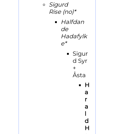
Sigurd
Rise
(no)
*
Halfdan
de
Hadafylk
e*
Sigur
d Syr
+
Åsta
H
a
r
a
l
d
H