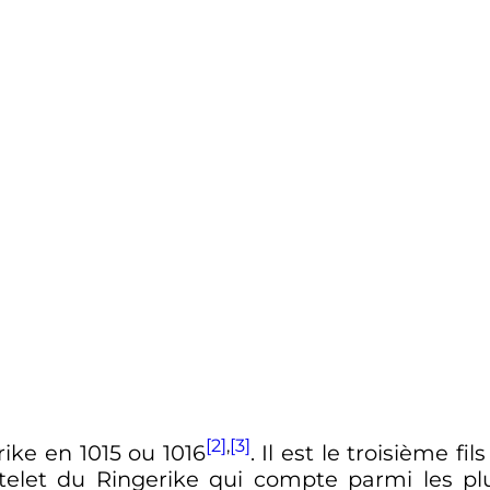
[2]
,
[3]
rike en 1015 ou 1016
. Il est le troisième f
itelet du Ringerike qui compte parmi les plu