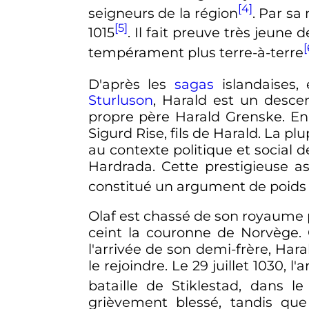
[4]
seigneurs de la région
. Par sa
[5]
1015
. Il fait preuve très jeune
[
tempérament plus terre-à-terre
D'après les
sagas
islandaises, 
Sturluson
, Harald est un desce
propre père Harald Grenske. En e
Sigurd Rise, fils de Harald. La pl
au contexte politique et social 
Hardrada. Cette prestigieuse a
constitué un argument de poids 
Olaf est chassé de son royaume 
ceint la couronne de Norvège. 
l'arrivée de son demi-frère, Ha
le rejoindre. Le
29 juillet 1030
, l
bataille de Stiklestad, dans le
grièvement blessé, tandis qu