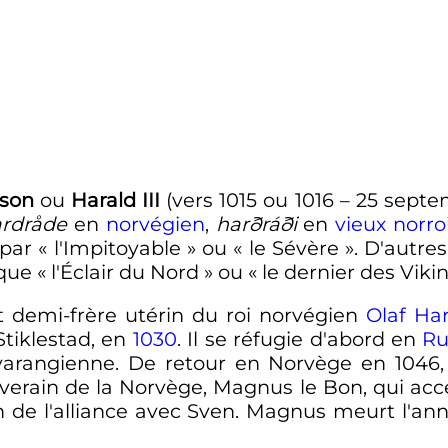
sson
ou
Harald
III
(vers 1015 ou 1016 –
25 septe
rdråde
en
norvégien
,
harðráði
en
vieux norro
 par «
l'Impitoyable
» ou «
le Sévère
». D'autre
que «
l'Éclair du Nord
» ou «
le dernier des Viki
et demi-frère utérin du roi norvégien
Olaf Ha
 Stiklestad, en
1030
. Il se réfugie d'abord en
Ru
varangienne. De retour en Norvège en 1046, il
verain de la Norvège, Magnus le Bon, qui acc
de l'alliance avec Sven. Magnus meurt l'anné