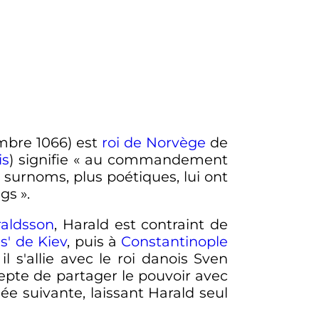
mbre 1066
) est
roi de Norvège
de
is
) signifie «
au commandement
s surnoms, plus poétiques, lui ont
ngs
».
raldsson
, Harald est contraint de
s' de Kiev
, puis à
Constantinople
 s'allie avec le roi danois Sven
epte de partager le pouvoir avec
e suivante, laissant Harald seul