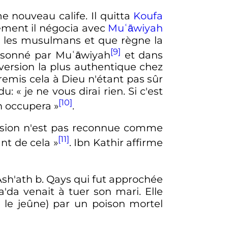
 nouveau calife. Il quitta
Koufa
lement il négocia avec
Muʿāwiyah
e les musulmans et que règne la
[9]
oisonné par Muʿāwiyah
et dans
 version la plus authentique chez
remis cela à Dieu n'étant pas sûr
du: «
je ne vous dirai rien. Si c'est
[10]
en occupera
»
.
ersion n'est pas reconnue comme
[11]
ant de cela
»
. Ibn Kathir affirme
Ash'ath b. Qays qui fut approchée
Ja'da venait à tuer son mari. Elle
 le jeûne) par un poison mortel