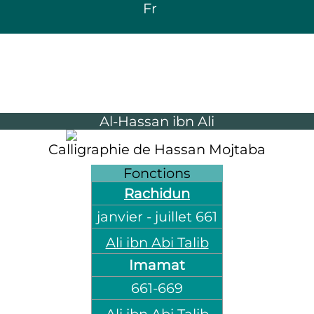
Fr
Al-Hassan ibn Ali
Calligraphie de Hassan Mojtaba
Fonctions
Rachidun
janvier -
juillet 661
Ali ibn Abi Talib
Imamat
661
-
669