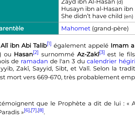
Zayd ibn Al-Hasan
(
d
)
Husayn ibn al-Hasan ibn 
She didn’t have child
(
en
)
arentèle
Mahomet
(grand-père)
[1]
î ibn Abi Talib
également appelé
Imam al
[2]
[3]
 الإمام الحسن المجتبى) ou
Hasan
surnommé
Az-Zakî
est le fil
 mois de
ramadan
de l'an 3 du
calendrier hégir
ib, Zakî, Sayyid, Sibt, et Valî. Selon la trad
 est mort vers 669-670, très probablement em
émoignent que le Prophète a dit de lui
: «
[6]
,
[7]
,
[8]
Paradis
»
.