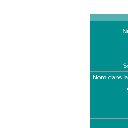
N
S
Nom dans la