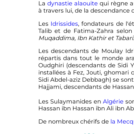
La
dynastie alaouite
qui règne a
à travers lui, de la descendance 
Les
Idrissides
, fondateurs de l'
Talib et de Fatima-Zahra sel
Muqaddima, Ibn Kathir et Tabari
Les descendants de Moulay Idri
répartis dans tout le monde ara
Oudghiri (descendants de Sidi Y
installées à Fez, Jouti, ghomar
Sidi Abdel-aziz Debbagh) se sont 
Hajjami, descendants de Hassan 
Les Sulaymanides en
Algérie
son
Hassan ibn Hassan ibn Ali ibn Abi
De nombreux chérifs de
la Mecq