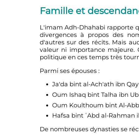
Famille et descendan
L'imam Adh-Dhahabi rapporte que
divergences à propos des nomb
d'autres sur des récits. Mais a
valeur ni importance majeure. 
politique en ces temps très tou
Parmi ses épouses
:
Ja'da bint al-Ach'ath ibn Qay
Oum Ishaq bint Talha ibn U
Oum Koulthoum bint Al-Abba
Hafsa bint ʿAbd al-Rahman i
De nombreuses dynasties se réc