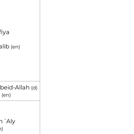
iya
alib
(
en
)
Obeid-Allah
(
d
)
t
(
en
)
n ʿAly
n
)