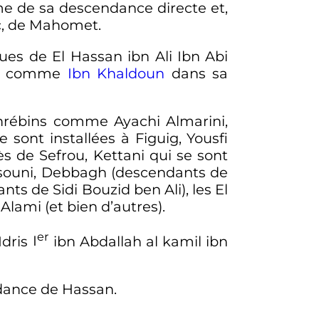
e de sa descendance directe et,
nc, de Mahomet.
ues de El Hassan ibn Ali Ibn Abi
man comme
Ibn Khaldoun
dans sa
ghrébins comme Ayachi Almarini,
e sont installées à Figuig, Yousfi
s de Sefrou, Kettani qui se sont
yssouni, Debbagh (descendants de
ts de Sidi Bouzid ben Ali), les El
ami (et bien d’autres).
er
Idris
I
ibn Abdallah al kamil ibn
dance de Hassan.