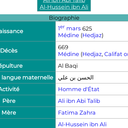
Ali ibn Abi Talib
Al-Hussein ibn Ali
Biographie
er
1
mars
625
aissance
Médine
(
Hedjaz
)
669
Décès
Médine
(
Hedjaz
,
Califat
épulture
Al Baqi
 langue maternelle
الحسن بن علي
Activité
Homme d'État
Père
Ali ibn Abi Talib
Mère
Fatima Zahra
Al-Hussein ibn Ali