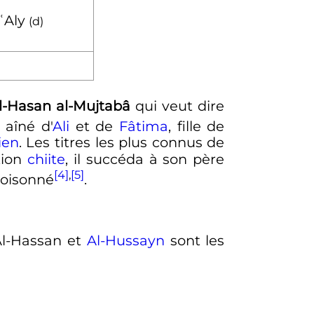
ʿAly
(
d
)
-Hasan al-Mujtabâ
qui veut dire
s aîné d'
Ali
et de
Fâtima
, fille de
ien
. Les titres les plus connus de
ition
chiite
, il succéda à son père
[4]
,
[5]
poisonné
.
Al-Hassan et
Al-Hussayn
sont les