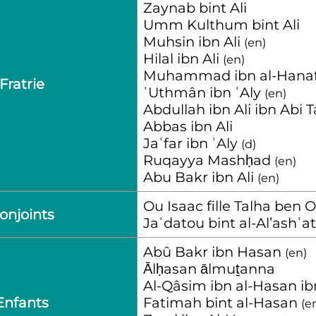
Zaynab bint Ali
Umm Kulthum bint Ali
Muhsin ibn Ali
(
en
)
Hilal ibn Ali
(
en
)
Muhammad ibn al-Hanaf
Fratrie
ʿUthmân ibn ʿAly
(
en
)
Abdullah ibn Ali ibn Abi T
Abbas ibn Ali
Jaʿfar ibn ʿAly
(
d
)
Ruqayya Mashḥad
(
en
)
Abu Bakr ibn Ali
(
en
)
Ou Isaac fille Talha ben 
onjoints
Jaʿdatou bint al-Al’ashʿa
Abû Bakr ibn Hasan
(
en
)
Ālḥasan ālmuṯanna
Al-Qâsim ibn al-Hasan ib
Enfants
Fatimah bint al-Hasan
(
e