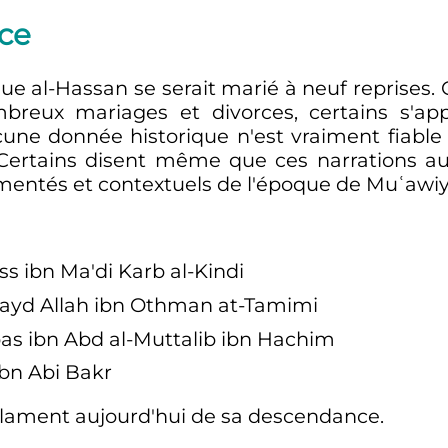
ce
 al-Hassan se serait marié à neuf reprises. 
reux mariages et divorces, certains s'ap
ucune donnée historique n'est vraiment fiabl
Certains disent même que ces narrations aur
rmentés et contextuels de l'époque de Muʿawiy
ss ibn Ma'di Karb al-Kindi
bayd Allah ibn Othman at-Tamimi
s ibn Abd al-Muttalib ibn Hachim
bn Abi Bakr
lament aujourd'hui de sa descendance.