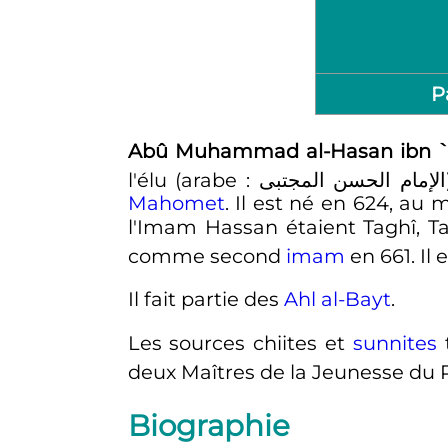
P
Abû Muhammad al-Hasan ibn `Al
l'élu (arabe
:
Mahomet
. Il est né en 624, au
l'Imam Hassan étaient Taghî, Tayy
comme second
imam
en 661. Il
Il fait partie des
Ahl al-Bayt
.
Les sources chiites et
sunnites
t
deux Maîtres de la Jeunesse du 
Biographie