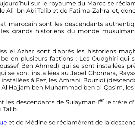
ujourd’hui sur le royaume du Maroc se réclam
de Ali Ibn Abi Talib et de Fatima-Zahra, et, do
état marocain sont les descendants authentiq
on les grands historiens du monde musul
.
ss el Azhar sont d’après les historiens ma
be en plusieurs factions
: Les Oudghiri qui s
oussef Ben Ahmed) qui se sont installées prè
i qui se sont installées au Jebel Ghomara, Ra
installées à Fez, les Amrani, Bouzidi (descendan
Al Hajjam ben Muhammad ben al-Qasim, les Al
er
t les descendants de Sulayman
I
le frère d'
 Talib.
ue
et de Médine se réclamèrent de la descen