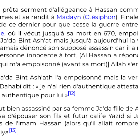
e prêta serment d'allégeance à Hassan comme
mmes
et se rendit à
Madayn
(
Ctésiphon
). Fina
de ce dernier pour que cesse la guerre entr
ne
, où il vécut jusqu'à sa mort en 670, emp
a'da Bint Ash'at mais jusqu'à aujourd'hui la
jamais dénoncé son supposé assassin car il a 
ersonne innocente à tort. (Al Hassan a répon
[qui m'a empoisonné (avant sa mort)] Allah s'
a'da Bint Ash'ath l'a empoisonné mais la v
-Dahabî dit
: «
je n'ai rien d'authentique attest
[12]
 authentique pour lui
»
.
fut bien assassiné par sa femme Ja'da fille de 
a d'épouser son fils et futur calife Yazīd si 
 de l'imam Hassan (alors qu'il allait rompre
[13]
iya
.