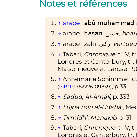
Notes et références
↑
arabe
:
abū muḥammad al-
↑
arabe
:
,
حسن
,
beau;
ḥasan
↑
arabe
: zakī,
زكي
,
vertueu
↑
Tabari,
Chronique
, t. IV
Londres et Canterbury, tr. 
Maisonneuve et Larose, 1980
↑
Annemarie Schimmel,
L
, p.33
.
(
ISBN
9782226109859
)
↑
Saduq, Al-Amâlî
,
p.
333
↑
Lujna min al-Udabâ'
, Me
↑
Tirmidhi, Manakib
,
p.
31
↑
Tabari,
Chronique
, t. IV
Londres et Canterbury, tr. 