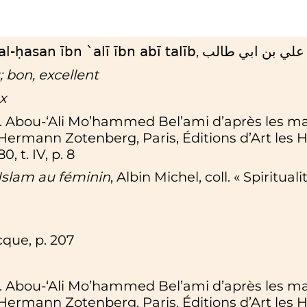
,
علي بن ابي طالب
ḥasan ībn `alī ībn abī talīb
 bon, excellent
x
, tr. Abou-‘Ali Mo’hammed Bel’ami d’après les m
Hermann Zotenberg, Paris, Éditions d’Art les He
, t. IV,
p.
8
'Islam au féminin
, Albin Michel,
coll.
«
Spirituali
cque,
p.
207
, tr. Abou-‘Ali Mo’hammed Bel’ami d’après les m
Hermann Zotenberg, Paris, Éditions d’Art les He