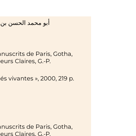
أبو محمد الحسن بن 
anuscrits de Paris, Gotha,
urs Claires, G.-P.
tés vivantes
»,
2000
, 219
p.
anuscrits de Paris, Gotha,
urs Claires, G.-P.