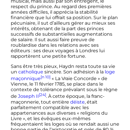
musical, mais aussi par son entregent, le
respect du prince. Au regard des premières
années difficiles, il apprécia la stabilité
financière que lui offrait sa position. Sur le plan
pécuniaire, il sut d’ailleurs gérer au mieux ses
intérêts, obtenant de la part des princes
successifs de substantielles augmentations
de salaire. Il sut aussi faire preuve de
roublardise dans les relations avec ses
éditeurs
: ses deux voyages à Londres lui
rapportèrent une petite fortune.
Sans être très pieux, Haydn resta toute sa vie
un
catholique
sincère. Son adhésion à la
loge
[n 10]
maçonnique
«
La Vraie Concorde
» de
Vienne, le
11 février 1785
, se place dans le
contexte de tolérance prévalant sous le règne
[24]
de
Joseph II
. À cette époque, la franc-
maçonnerie, tout entière
déiste
, était
parfaitement compatible avec les
appartenances aux diverses «
religions du
Livre
», et les évêques eux-mêmes
fréquentaient les loges où se rendait aussi une
bonne partie de l’aristocratie et près de 80
%