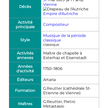
Vienne
Décès
Empire d'Autriche
Activité
Compositeur
principale
Musique de la période
Style
classique
classique
Activités
Maître de chapelle à
annexes
Esterhaz et Eisenstadt
Années
1750–1806
d'activité
Éditeurs
Artaria
G.Reutter (cathédrale St-
Formation
Etienne de Vienne)
G.Reutter, Pietro
Maîtres
Metastasio