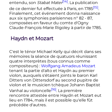
[14]
entendu, son
Stabat Mater
. La publication
[15]
de ce dernier fut effectuée à Paris, en 1785
.
Finalement, cet événement donna naissance
aux six symphonies parisiennes n° 82 - 87,
composées en faveur du comte d'Ogny
Claude-François-Marie Rigoley à partir de 1785.
Haydn et Mozart
C'est le ténor Michael Kelly qui décrit dans ses
mémoires la séance de quatuors réunissant
quatre interprètes (tous connus comme
compositeurs)
:
Wolfgang Amadeus Mozart
tenant la partie d'alto et Haydn au premier
violon, auxquels s'étaient joints le baron Karl
Ditters von Dittersdorf au second pupitre de
violon et le musicien tchèque Johann Baptist
[16]
Vanhal au violoncelle
. La première
rencontre attestée entre Haydn et Mozart eut
lieu en 1784, mais il est possible qu'elle fût
précédée d'autres.