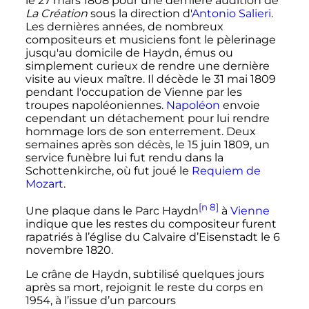
le
27 mars 1808
pour une dernière audition de
La Création
sous la direction d'
Antonio Salieri
.
Les dernières années, de nombreux
compositeurs et musiciens font le pèlerinage
jusqu'au domicile de Haydn, émus ou
simplement curieux de rendre une dernière
visite au vieux maître. Il décède le
31 mai 1809
pendant l'occupation de Vienne par les
troupes napoléoniennes.
Napoléon
envoie
cependant un détachement pour lui rendre
hommage lors de son enterrement. Deux
semaines après son décès, le
15 juin 1809
, un
service funèbre lui fut rendu dans la
Schottenkirche, où fut joué le
Requiem de
Mozart
.
[n 8]
Une plaque dans le Parc Haydn
à
Vienne
indique que les restes du compositeur furent
rapatriés à l’église du Calvaire d’Eisenstadt le
6
novembre 1820
.
Le crâne de Haydn, subtilisé quelques jours
après sa mort, rejoignit le reste du corps en
1954, à l’issue d’un parcours