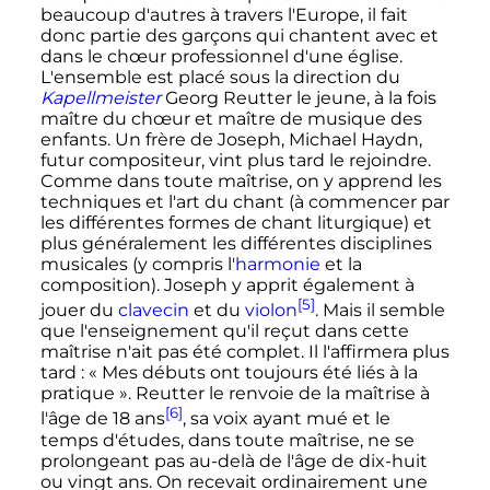
beaucoup d'autres à travers l'Europe, il fait
donc partie des garçons qui chantent avec et
dans le chœur professionnel d'une église.
L'ensemble est placé sous la direction du
Kapellmeister
Georg Reutter le jeune, à la fois
maître du chœur et maître de musique des
enfants. Un frère de Joseph, Michael Haydn,
futur compositeur, vint plus tard le rejoindre.
Comme dans toute maîtrise, on y apprend les
techniques et l'art du chant (à commencer par
les différentes formes de chant liturgique) et
plus généralement les différentes disciplines
musicales (y compris l'
harmonie
et la
composition). Joseph y apprit également à
[5]
jouer du
clavecin
et du
violon
. Mais il semble
que l'enseignement qu'il reçut dans cette
maîtrise n'ait pas été complet. Il l'affirmera plus
tard
: «
Mes débuts ont toujours été liés à la
pratique
». Reutter le renvoie de la maîtrise à
[6]
l'âge de 18 ans
, sa voix ayant mué et le
temps d'études, dans toute maîtrise, ne se
prolongeant pas au-delà de l'âge de dix-huit
ou vingt ans. On recevait ordinairement une