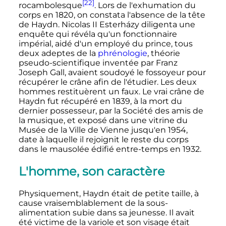
[22]
rocambolesque
. Lors de l'exhumation du
corps en 1820, on constata l'absence de la tête
de Haydn. Nicolas II Esterházy diligenta une
enquête qui révéla qu'un fonctionnaire
impérial, aidé d'un employé du prince, tous
deux adeptes de la
phrénologie
, théorie
pseudo-scientifique inventée par Franz
Joseph Gall, avaient soudoyé le fossoyeur pour
récupérer le crâne afin de l'étudier. Les deux
hommes restituèrent un faux. Le vrai crâne de
Haydn fut récupéré en 1839, à la mort du
dernier possesseur, par la Société des amis de
la musique, et exposé dans une vitrine du
Musée de la Ville de Vienne jusqu'en 1954,
date à laquelle il rejoignit le reste du corps
dans le mausolée édifié entre-temps en 1932.
L'homme, son caractère
Physiquement, Haydn était de petite taille, à
cause vraisemblablement de la sous-
alimentation subie dans sa jeunesse. Il avait
été victime de la variole et son visage était