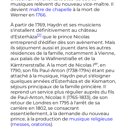
musiques relèvent du nouveau vice-maître. Il
devient
maître de chapelle
à la mort de
Werner en
1766
.
À partir de 1769, Haydn et ses musiciens
s'installent définitivement au château
[2]
d'Esterháza
que le prince Nicolas
entreprend d'édifier dès son avènement. Mais
ils séjournent aussi et jouent dans les
autres
résidences de la famille
, notamment à Vienne,
aux palais de la Wallnerstraße et de la
er
Kärntnerstraße. À la mort de Nicolas
I
, en
1790, son fils Paul-Anton (1738-1794) étant peu
attaché à la musique, Haydn peut s'éloigner
quelques années d'Esterháza et de Kismarton,
séjours principaux de la famille princière. Il
reprend un service plus régulier auprès du fils
de Paul-Anton, Nicolas II (1765-1833), de son
retour de Londres en 1795 à l'arrêt de sa
carrière en 1802, se consacrant
essentiellement, à la demande du nouveau
prince, à la production de
musique religieuse
(
messes
,
oratorios
).