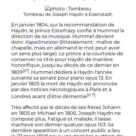
Tombeau de Joseph Haydn à Eisenstadt.
En
janvier 1804
, sur la recommandation de
Haydn, le prince Esterházy confie à Hummel la
direction de sa musique. Hummel devient
donc
Kapellmeister
(littéralement
: maître de
chapelle, mais en allemand le mot peut avoir
un sens plus large). Le prince a la courtoisie de
conserver ce titre pour Haydn de manière
honorifique, jusqu'au décès de ce dernier en
[21]
1809
. Hummel dédiera à Haydn l'année
suivante sa sonate pour piano opus 13. En
janvier 1805
la mort de Haydn est annoncée
par des notices nécrologiques à Paris et à
[n 7]
Londres avant d'être démentie
.
Très affecté par le décès de ses frères Johann
en 1805 et Michael en 1806, Joseph Haydn ne
compose plus. Fatigué et malade, il laisse
inachevé son dernier quatuor opus 103. Sa
dernière apparition à un concert public a lieu