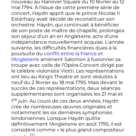
nouveau au Hanover Square du
10 février
au
12
mai 1794
. À l'issue de cette première série de
concert, Haydn apprit que le prince Nicolas II
Estérhazy avait décidé de reconstituer son
orchestre. Haydn, qui continuait à bénéficier
de son poste de maître de chapelle, prolongea
son séjour d'un an en Angleterre, acte d'une
indépendance nouvellement acquise. L'année
suivante, les difficultés financières dues à la
poursuite du
conflit entre la France et
l'Angleterre
amènent Salomon à fusionner sa
troupe avec celle de l’Opéra Concert dirigé par
le célèbre violoniste Viotti. Les représentations
ont lieu au King's Theatre et sont réduites à
neuf du
2 février
au
18 mai 1795
. Mais devant le
succès de ces représentations, deux séances
supplémentaires sont organisées les
21 mai
et
re
1
juin. Au cours de ces deux années, Haydn
crée de nombreuses œuvres originales et
notamment les six dernières symphonies
londoniennes. Lorsque Haydn quitte
définitivement l'Angleterre en
août 1795
, il est
considéré comme «
le plus grand compositeur
[2]