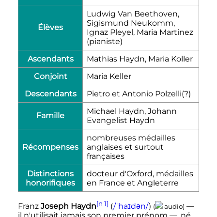
Ludwig Van Beethoven,
Sigismund Neukomm,
Élèves
Ignaz Pleyel, Maria Martinez
(pianiste)
Ascendants
Mathias Haydn, Maria Koller
Conjoint
Maria Keller
Descendants
Pietro et Antonio Polzelli(?)
Michael Haydn, Johann
Famille
Evangelist Haydn
nombreuses médailles
Récompenses
anglaises et surtout
françaises
Distinctions
docteur d'Oxford, médailles
honorifiques
en France et Angleterre
[n 1]
Franz
Joseph Haydn
(
/ˈhaɪdən/
)
—
(
audio)
il n'utilisait jamais son premier prénom
—
, né