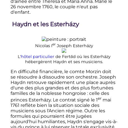
d'aînée entre Theresa et Maria Anna. Marié le
26 novembre 1760
, le couple n'eut pas
d'enfant.
Haydn et les Esterházy
er
Nicolas
I
Joseph Esterházy
L'
hôtel particulier
de Fertőd où les Esterházy
hébergèrent Haydn et ses musiciens.
En difficulté financière, le comte Morzin doit
se résoudre à dissoudre son orchestre. Joseph
Haydn retrouve rapidement une place auprès
d'une des plus grandes et des plus fortunées
familles de la noblesse hongroise
: celle des
er
princes Esterházy. Le contrat signé le
1
mai
1761
reflète bien la situation sociale des
musiciens sous l'Ancien régime. Outre les
formules qui pourraient être jugées
aujourd'hui humiliantes, Haydn s'engage vis-à-
vis du prince à lui réserver la totale exclusivité