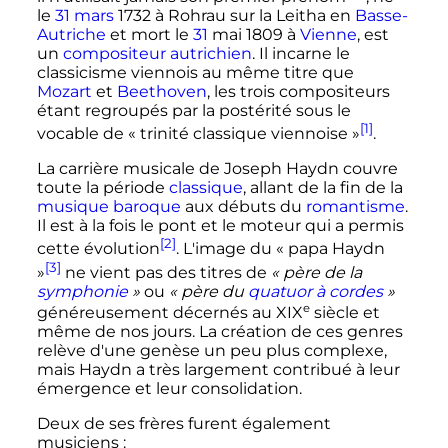
le
31 mars
1732
à Rohrau sur la Leitha en
Basse-
Autriche
et mort le
31
mai 1809
à
Vienne
, est
un
compositeur
autrichien
. Il incarne le
classicisme viennois au même titre que
Mozart
et
Beethoven
, les trois compositeurs
étant regroupés par la postérité sous le
[1]
vocable de
« trinité classique viennoise »
.
La carrière musicale de Joseph Haydn couvre
toute la période
classique
, allant de la fin de la
musique baroque
aux débuts du
romantisme
.
Il est à la fois le pont et le moteur qui a permis
[2]
cette évolution
. L'image du
« papa Haydn
[3]
»
ne vient pas des titres de
« père de la
symphonie
»
ou
« père du
quatuor à cordes
»
e
généreusement décernés au
XIX
siècle
et
même de nos jours. La création de ces genres
relève d'une genèse un peu plus complexe,
mais Haydn a très largement contribué à leur
émergence et leur consolidation.
Deux de ses frères furent également
musiciens
: