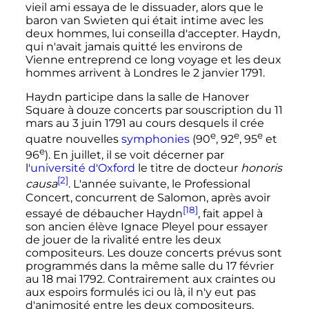
vieil ami essaya de le dissuader, alors que le
baron van Swieten qui était intime avec les
deux hommes, lui conseilla d'accepter. Haydn,
qui n'avait jamais quitté les environs de
Vienne entreprend ce long voyage et les deux
hommes arrivent à Londres le
2 janvier 1791
.
Haydn participe dans la salle de Hanover
Square à douze concerts par souscription du
11
mars
au
3 juin 1791
au cours desquels il crée
e
e
e
quatre nouvelles
symphonies
(
90
,
92
,
95
et
e
96
). En juillet, il se voit décerner par
l'
université d'Oxford
le titre de docteur
honoris
[2]
causa
. L'année suivante, le Professional
Concert, concurrent de Salomon, après avoir
[18]
essayé de débaucher Haydn
, fait appel à
son ancien élève Ignace Pleyel pour essayer
de jouer de la rivalité entre les deux
compositeurs. Les douze concerts prévus sont
programmés dans la même salle du
17 février
au
18 mai 1792
. Contrairement aux craintes ou
aux espoirs formulés ici ou là, il n'y eut pas
d'animosité entre les deux compositeurs,