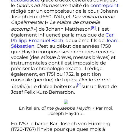
le
Gradus ad Parnassum
, traité de
contrepoint
rédigé par un compositeur de la cour, Johann
Joseph Fux (1660-1741), et
Der vollkommene
Capellmeister
(«
Le Maître de chapelle
[8]
accompli
») de Johann Mattheson
. Il est
également influencé par la musique de
Carl
Philipp Emanuel Bach
, deuxième fils de
Jean-
Sébastien
. C'est au début des années 1750
que Haydn compose ses premières œuvres
vocales (des
Missæ brevis
, messes brèves) et
instrumentales dont il est impossible de
préciser la chronologie exacte. Il rédige
également, en 1751 ou 1752, la partition
musicale (perdue) de l'opéra
Der krumme
[9]
Teufel
(«
Le diable boiteux
»)
sur un livret de
Josef Felix Kurz-Bernardon.
En italien,
di me giuseppe Haydn
, «
Par moi,
Joseph Haydn
».
En 1757 le baron Karl Joseph von Fürnberg
(1720-1767) l'invite pour quelques mois à