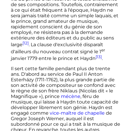
de ses compositions. Toutefois, contrairement
à ce qui était fréquent à l'époque, Haydn ne
sera jamais traité comme un simple laquais, et
le prince, grand amateur de musique,
rapidement conscient du génie de son
employé, ne résistera pas à la demande
extérieure des éditeurs et du public au sens
[12]
large
. La clause d'exclusivité disparaît
er
d'ailleurs du nouveau contrat signé le
1
[13]
janvier 1779
entre le prince et Haydn
.
Il sert cette famille pendant plus de trente
ans. D'abord au service de Paul II Anton
Esterházy (1711-1762), la plus grande partie de
son activité de compositeur se confond avec
le règne de son frère Niklaus (Nicolas dit «
le
Magnifique
»), prince
mécène
, féru de
musique, qui laisse à Haydn toute capacité de
développer librement son génie. Haydn est
engagé comme
vice-maître de chapelle
de
Gregor Joseph Werner, auquel il est
subordonné pour ce qui a trait à la musique de
chœur. En revanche, toutes les autres