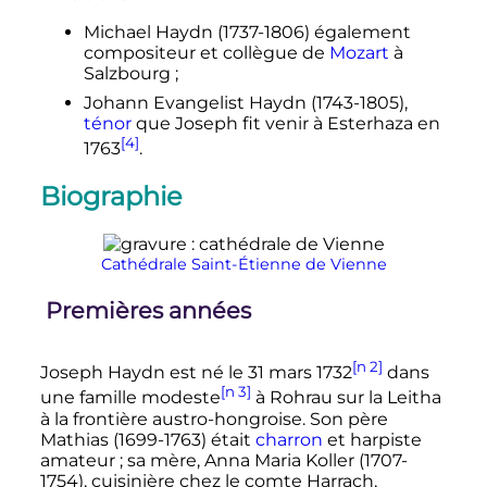
Michael Haydn (1737-1806) également
compositeur et collègue de
Mozart
à
Salzbourg
;
Johann Evangelist Haydn (1743-1805),
ténor
que Joseph fit venir à Esterhaza en
[4]
1763
.
Biographie
Cathédrale Saint-Étienne de Vienne
Premières années
[n 2]
Joseph Haydn est né le
31 mars 1732
dans
[n 3]
une famille modeste
à Rohrau sur la Leitha
à la frontière austro-hongroise. Son père
Mathias (1699-1763) était
charron
et harpiste
amateur
; sa mère, Anna Maria Koller (1707-
1754), cuisinière chez le comte Harrach,