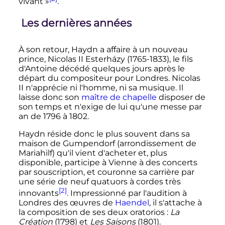
vivant
»
.
Les dernières années
À son retour, Haydn a affaire à un nouveau
prince, Nicolas II Esterházy (1765-1833), le fils
d'Antoine décédé quelques jours après le
départ du compositeur pour Londres. Nicolas
II n'apprécie ni l'homme, ni sa musique. Il
laisse donc son
maître de chapelle
disposer de
son temps et n'exige de lui qu'une messe par
an de 1796 à 1802.
Haydn réside donc le plus souvent dans sa
maison de Gumpendorf (arrondissement de
Mariahilf) qu'il vient d'acheter et, plus
disponible, participe à Vienne à des concerts
par souscription, et couronne sa carrière par
une série de neuf quatuors à cordes très
[2]
innovants
. Impressionné par l'audition à
Londres des œuvres de
Haendel
, il s'attache à
la composition de ses deux oratorios
:
La
Création
(1798) et
Les Saisons
(1801).