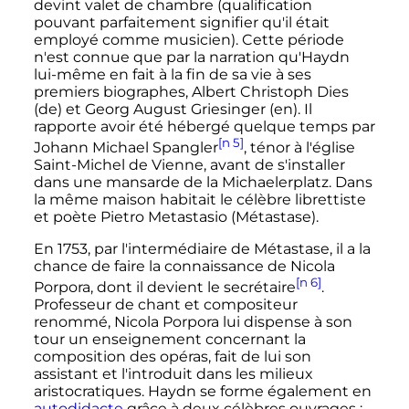
devint valet de chambre (qualification
pouvant parfaitement signifier qu'il était
employé comme musicien). Cette période
n'est connue que par la narration qu'Haydn
lui-même en fait à la fin de sa vie à ses
premiers biographes, Albert Christoph Dies
(de)
et Georg August Griesinger
(en)
. Il
rapporte avoir été hébergé quelque temps par
[n 5]
Johann Michael Spangler
, ténor à l'église
Saint-Michel de Vienne, avant de s'installer
dans une mansarde de la Michaelerplatz. Dans
la même maison habitait le célèbre librettiste
et poète Pietro Metastasio (Métastase).
En 1753, par l'intermédiaire de Métastase, il a la
chance de faire la connaissance de Nicola
[n 6]
Porpora, dont il devient le secrétaire
.
Professeur de chant et compositeur
renommé, Nicola Porpora lui dispense à son
tour un enseignement concernant la
composition des opéras, fait de lui son
assistant et l'introduit dans les milieux
aristocratiques. Haydn se forme également en
autodidacte
grâce à deux célèbres ouvrages
: