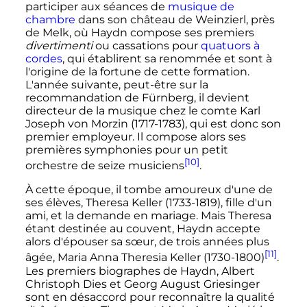
participer aux séances de
musique de
chambre
dans son château de Weinzierl, près
de Melk, où Haydn compose ses premiers
divertimenti
ou cassations pour
quatuors à
cordes
, qui établirent sa renommée et sont à
l'origine de la fortune de cette formation.
L'année suivante, peut-être sur la
recommandation de Fürnberg, il devient
directeur de la musique chez le comte Karl
Joseph von Morzin (1717-1783), qui est donc son
premier employeur. Il compose alors ses
premières symphonies pour un petit
[10]
orchestre de seize musiciens
.
À cette époque, il tombe amoureux d'une de
ses élèves, Theresa Keller (1733-1819), fille d'un
ami, et la demande en mariage. Mais Theresa
étant destinée au couvent, Haydn accepte
alors d'épouser sa sœur, de trois années plus
[11]
âgée, Maria Anna Theresia Keller (1730-1800)
.
Les premiers biographes de Haydn, Albert
Christoph Dies et Georg August Griesinger
sont en désaccord pour reconnaître la qualité