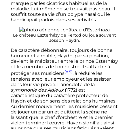
marqué par les cicatrices habituelles de la
maladie. Lui-même ne se trouvait pas beau. Il
souffrit toute sa vie d’un polype nasal qui le
handicapait parfois dans ses activités.
Le château Eszterházy de Fertőd où joua souvent
Joseph Haydn.
De caractère débonnaire, toujours de bonne
humeur et aimable, Haydn, par sa position,
devient le médiateur entre le prince Esterházy
et les membres de l’orchestre. Il s’attache à
[n 9]
protéger ses musiciens
, à réduire les
tensions avec leur employeur et les assister
dans leur vie privée. L’anecdote de la
symphonie des Adieux
(1772) est
caractéristique du caractère protecteur de
Haydn et de son sens des relations humaines.
Au dernier mouvement, les musiciens cessent
de jouer un par un et quittent la scène ne
laissant que le chef d’orchestre et le premier
violon terminer l’œuvre. Haydn signifiait ainsi
au prince que ses musiciens fatigués avaient