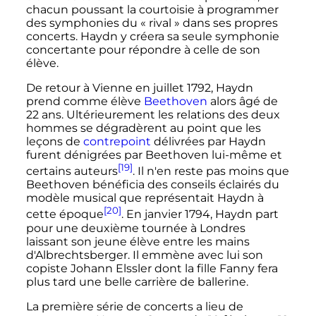
chacun poussant la courtoisie à programmer
des symphonies du «
rival
» dans ses propres
concerts. Haydn y créera sa seule symphonie
concertante pour répondre à celle de son
élève.
De retour à Vienne en
juillet 1792
, Haydn
prend comme élève
Beethoven
alors âgé de
22 ans. Ultérieurement les relations des deux
hommes se dégradèrent au point que les
leçons de
contrepoint
délivrées par Haydn
furent dénigrées par Beethoven lui-même et
[19]
certains auteurs
. Il n'en reste pas moins que
Beethoven bénéficia des conseils éclairés du
modèle musical que représentait Haydn à
[20]
cette époque
. En
janvier 1794
, Haydn part
pour une deuxième tournée à Londres
laissant son jeune élève entre les mains
d'Albrechtsberger. Il emmène avec lui son
copiste Johann Elssler dont la fille Fanny fera
plus tard une belle carrière de ballerine.
La première série de concerts a lieu de