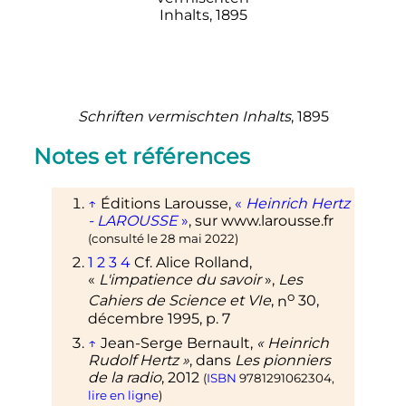
Schriften vermischten Inhalts
, 1895
Notes et références
↑
Éditions
Larousse
,
«
Heinrich Hertz
- LAROUSSE
»
, sur
www.larousse.fr
(consulté le
28 mai 2022
)
1
2
3
4
Cf.
Alice Rolland,
«
L'impatience du savoir
»,
Les
o
Cahiers de Science et VIe
,
n
30,
décembre 1995
,
p.
7
↑
Jean-Serge Bernault,
«
Heinrich
Rudolf Hertz
»
, dans
Les pionniers
de la radio
,
2012
(
ISBN
9781291062304
,
lire en ligne
)