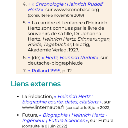
↑
«
Chronologie
: Heinrich Rudolf
Hertz
»
, sur
www.kronobase.org
(consulté le
6 novembre 2018
)
↑
La carrière et l'enfance d'Heinrich
Hertz sont connues par le livre de
souvenirs de sa fille,
Dr. Johanna
Hertz,
Heinrich Hertz, Erinnerungen,
Briefe, Tagebücher
, Leipzig,
Akademie Verlag,
1927
.
↑
(de)
«
Hertz, Heinrich Rudolf
»
, sur
deutsche-biographie.de
↑
Rolland 1995
,
p.
12
.
↑
D'après
Charles Susskind,
Liens externes
Heinrich Hertz: A Short Life
, San
Francisco, San Francisco Press,
1995
(
ISBN
0-911302-74-3
)
La
Rédaction
,
«
Heinrich Hertz :
biographie courte, dates, citations
»
, sur
↑
D'après
Sungook Hong
,
Wireless:
www.linternaute.fr
From Marconi's Black-box to the
(consulté le
8 juin 2022
)
Audion
, MIT Press,
2001
,
p.
30-32
.
Futura
,
«
Biographie | Heinrich Hertz -
Ingénieur | Futura Sciences
»
, sur
Futura
↑
K. L. Johnson,
Contact mechanics
(1985), Cambridge University Press,
(consulté le
8 juin 2022
)