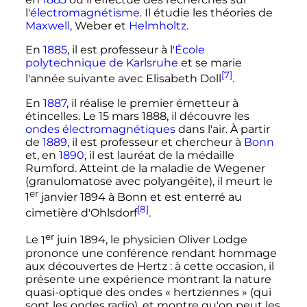
l'
électromagnétisme
. Il étudie les théories de
Maxwell
, Weber et
Helmholtz
.
En
1885
, il est professeur à l'
École
polytechnique de Karlsruhe
et se marie
[7]
l'année suivante avec Elisabeth Doll
.
En
1887
, il réalise le premier émetteur à
étincelles. Le
15 mars 1888
, il découvre les
ondes électromagnétiques
dans l'air. À partir
de
1889
, il est professeur et chercheur à
Bonn
et, en
1890
, il est lauréat de la médaille
Rumford. Atteint de la maladie de Wegener
(granulomatose avec polyangéite), il meurt le
er
1
janvier 1894
à Bonn et est enterré au
[8]
cimetière d'Ohlsdorf
.
er
Le
1
juin 1894
, le physicien Oliver Lodge
prononce une conférence rendant hommage
aux découvertes de Hertz
: à cette occasion, il
présente une expérience montrant la nature
quasi-optique des ondes «
hertziennes
» (qui
sont les ondes radio), et montre qu'on peut les