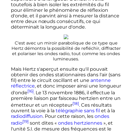
toutefois à bien isoler les extrémités du fil
pour éliminer le phénomène de réflexion
d'onde, et il parvint ainsi à mesurer la distance
entre deux nœuds consécutifs, ce qui
déterminait la longueur d'onde.
C'est avec un miroir parabolique de ce type que
Hertz démontra la possibilité de refléchir, diffracter
et polariser les ondes radio, tout comme les ondes
lumineuses.
Mais Hertz s'aperçut ensuite qu'il pouvait
obtenir des ondes stationnaires dans l'air (sans
fil) entre le circuit oscillant et une
antenne
réflectrice
, et donc imposer ainsi une longueur
[16]
d'onde
. Le
13 novembre 1886
, il effectue la
première liaison par faisceau hertzien entre un
[18]
émetteur et un récepteur
. Ces résultats
ouvrent la voie à la
télégraphie sans fil
et à la
radiodiffusion
. Pour cette raison, les
ondes
[19]
radio
sont dites «
ondes hertziennes
», et
l'unité S.I. de mesure des fréquences est le