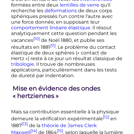
formées entre deux
lentilles de verre
qu'il
recherche les
déformations
de deux corps
sphériques pressés l'un contre l'autre avec
une force donnée, en supposant leur
comportement linéaire élastique
. Il résout
analytiquement cette question pendant les
[10]
vacances
de Noël 1880, et publie ses
[11]
résultats en 1881
. Le problème du contact
élastique de deux sphères («
contact de
Hertz
») reste à ce jour un résultat classique de
tribologie
. Il trouve de nombreuses
applications, particulièrement dans les tests
de dureté par indentation.
Mise en évidence des ondes
«
hertziennes
»
Mais sa contribution essentielle à la physique
[12]
demeure la vérification expérimentale
en
[13]
1887
de la
théorie de James Clerk
[14]
[15]
Maxwell
de 1864
, selon laquelle la lumière