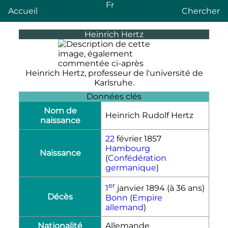
Fr
Accueil
Chercher
Heinrich Hertz
Heinrich Hertz, professeur de l'université de
Karlsruhe.
Données clés
Nom de
Heinrich Rudolf Hertz
naissance
22
février 1857
Hambourg
Naissance
(
Confédération
germanique
)
er
1
janvier 1894
(à 36 ans)
Décès
Bonn
(
Empire
allemand
)
Nationalité
Allemande