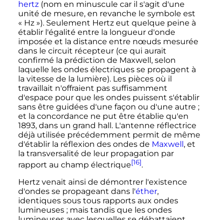
hertz
(nom en minuscule car il s'agit d'une
unité de mesure, en revanche le symbole est
«
Hz
»). Seulement Hertz eut quelque peine à
établir l'égalité entre la longueur d'onde
imposée et la distance entre nœuds mesurée
dans le circuit récepteur (ce qui aurait
confirmé la prédiction de Maxwell, selon
laquelle les ondes électriques se propagent à
la vitesse de la lumière). Les pièces où il
travaillait n'offraient pas suffisamment
d'espace pour que les ondes puissent s'établir
sans être guidées d'une façon ou d'une autre
;
et la concordance ne put être établie qu'en
1893, dans un grand hall. L'antenne réflectrice
déjà utilisée précédemment permit de même
d'établir la réflexion des ondes de
Maxwell
, et
la transversalité de leur propagation par
[16]
rapport au champ électrique
.
Hertz venait ainsi de démontrer l'existence
d'ondes se propageant dans l'
éther
,
identiques sous tous rapports aux ondes
lumineuses
; mais tandis que les ondes
lumineuses avec lesquelles se débattaient