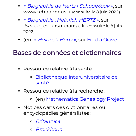
p. 90. Afin de contextualiser ce
«
Biographie de Hertz | SchoolMouv
»
, sur
travail remarquable pour un
www.schoolmouv.fr
(consulté le
8 juin 2022
)
étudiant de seulement 23 ans,
«
Biographie : Heinrich HERTZ
»
, sur
signalons cependant que Joseph
f5zv.pagesperso-orange.fr
(consulté le
8 juin
Boussinesq avait, cinq ans
2022
)
auparavant, publié la solution de
plusieurs cas particuliers de ce
(en)
«
Heinrich Hertz
»
, sur
Find a Grave
.
problème, solutions reprises dans
sa
Théorie des potentiels
.
Bases de données et dictionnaires
↑
(de)
Heinrich Hertz,
«
Über die
Berührung fester elastischer
Ressource relative à la santé
:
Körper
»
,
J. für reine und
angewandte Mathematik
,
vol.
92,
Bibliothèque interuniversitaire de
1881
,
p.
156-171
(
lire en ligne
)
santé
↑
(en)
Par S.
D'Agostino
,
«
Pourquoi
Ressource relative à la recherche
:
Hertz et non pas Maxwell, a-t-il
(en)
Mathematics Genealogy Project
découvert les ondes électriques?
»
,
o
Notices dans des dictionnaires ou
Centaurus
,
vol.
32,
n
1,
avril 1989
,
encyclopédies généralistes
:
p.
66–76
(
DOI
10.1111/j.1600-
0498.1989.tb00840.x
,
lire en ligne
, consulté
Britannica
le
8 juin 2022
)
Brockhaus
↑
(en)
Dean
Miller
,
Physicists
,