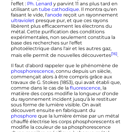
l'effet
:
Ph. Lenard
y parvint 11 ans plus tard en
utilisant un
tube cathodique
. Il montra qu'en
faisant le vide, l'
anode
reçoit un rayonnement
ultraviolet
presque pur, et que ces rayons
libèrent plus efficacement les électrons du
métal. Cette purification des conditions
expérimentales, non seulement constitua la
base des recherches sur l'effet
photoélectrique dans l'air et les autres gaz,
[16]
mais elle permit de nouvelles découvertes
.
Il faut d'abord rappeler que le phénomène de
phosphorescence
, connu depuis un siècle,
commençait alors à être compris grâce aux
travaux de G. Stokes (1853), qui avait établi que,
comme dans le cas de la
fluorescence
, la
matière des corps modifie la longueur d'onde
du rayonnement incident jusqu'à le restituer
sous forme de lumière visible. On avait
découvert ensuite en fabriquant du
phosphore
que la lumière émise par un métal
chauffé électrise les corps phosphorescents et
modifie la couleur de sa phosphorescence