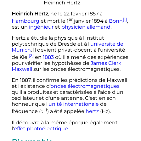
Heinrich Hertz
, né le
22 février 1857
à
er
[1]
Hambourg
et mort le
1
janvier 1894
à
Bonn
,
est un
ingénieur
et
physicien
allemand
.
Hertz a étudié la physique à l'Institut
polytechnique de Dresde et à l'
université de
Munich
. Il devient privat-docent à l'université
[2]
de Kiel
en
1883
où il a mené des expériences
pour vérifier les hypothèses de
James Clerk
Maxwell
sur les ondes électromagnétiques.
En 1887, il confirme les prédictions de Maxwell
et l'existence d'
ondes électromagnétiques
qu'il a produites et caractérisées à l'aide d'un
oscillateur et d'une antenne. C'est en son
honneur que l'
unité internationale
de
−1
fréquence (
s
) a été appelée
hertz
(Hz).
Il découvre à la même époque également
l'
effet photoélectrique
.