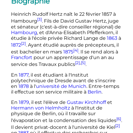
Biographie
Heinrich Rudolf Hertz naît le
22 février 1857
à
[3]
Hambourg
. Fils de David Gustav Hertz, juge
et sénateur (c'est-à-dire conseiller régional) de
Hambourg
, et d'Anna-Elisabeth Pfefferkorn, il
étudie à l'école privée Richard Lange de
1863
à
[2]
1872
. Ayant étudié auprès de précepteurs, il
[4]
est bachelier en mars
1875
. Il se rend alors à
Francfort
pour un apprentissage d'un an au
[2]
,
[5]
service des Travaux publics
.
En
1877
, il est étudiant à l'Institut
polytechnique de Dresde avant de s'inscrire
en
1878
à l'
université de Munich
. Entre-temps
il effectue son service militaire à
Berlin
.
En
1879
, il est l'élève de
Gustav Kirchhoff
et
Hermann von Helmholtz
à l'Institut de
physique de Berlin, où il travaille sur
[6]
l'évaporation et la condensation des liquides
.
[2]
Il devient privat-docent à l'université de Kiel
en
1883
où il effectue des recherches sur