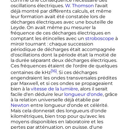
comme une conséquence nécessaire des
oscillations électriques.
W. Thomson
l'avait
déjà montré par différents calculs, et même
leur formation avait été constatée lors de
décharges électriques avec une bouteille de
Leyde. On avait même pu mesurer la
fréquence de ces décharges électriques en
comptant les étincelles avec un
stroboscope
à
miroir tournant
: chaque succession
périodique de décharges était accompagnée
d'oscillations dont la période était la moitié de
la durée séparant deux décharges électriques.
Ces fréquences étaient de l'ordre de quelques
[16]
centaines de kHz
. Si ces décharges
engendraient les ondes transversales prédites
par Maxwell, et si ces ondes se propageaient
bien à la
vitesse de la lumière
, alors il serait
facile d'en déduire leur
longueur d'onde
, grâce
à la relation universelle déjà établie par
Newton
entre longueur d'onde et célérité.
Mais cela donnerait des longueurs d'onde
kilométriques, bien trop pour qu'avec les
moyens disponibles en laboratoire et les
pertes par atténuation, on puisse, d'une