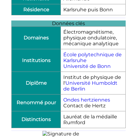
Résidence
Karlsruhe puis Bonn
Données clés
Électromagnétisme,
Domaines
physique ondulatoire,
mécanique analytique
École polytechnique de
Institutions
Karlsruhe
Université de Bonn
Institut de physique de
Diplôme
l'
Université Humboldt
de Berlin
Ondes hertziennes
Renommé pour
Contact de Hertz
Lauréat de la médaille
Distinctions
Rumford