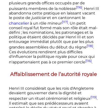
plusieurs grands offices occupés par de
[116]
puissants membres de la noblesse
.
Henri
III
abandonna cette pratique en laissant vacant
le poste de
justiciar
et en cantonnant le
[117]
chancelier
à un rôle mineur
. Un petit
conseil royal fut formé mais son rôle était mal-
défini
; les nominations, les patronages et la
politique étaient décidés par
Henri
III
et son
entourage immédiat plutôt que par les plus
[118]
grandes assemblées du début du règne
.
Ces évolutions rendirent plus difficiles
d'influencer la politique royale pour ceux qui
[116]
n'appartenaient pas à ce premier cercle
.
Affaiblissement de l’autorité royale
Henri
III
considérait que les rois d'Angleterre
devaient gouverner dans la dignité et
[119]
respecter un rituel cérémoniel et religieux
.
Il estimait que ses prédécesseurs avaient
entraîné le déclin du statut royal et chercha à