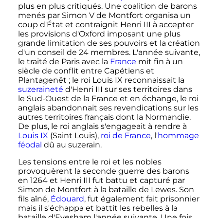
plus en plus critiqués. Une coalition de barons
menés par
Simon
V
de Montfort
organisa un
coup d'État et contraignit
Henri
III
à accepter
les provisions d'Oxford imposant une plus
grande limitation de ses pouvoirs et la création
d'un conseil de
24 membres
. L'année suivante,
le traité de Paris avec la
France
mit fin à un
siècle de conflit entre Capétiens et
Plantagenêt
; le roi
Louis
IX
reconnaissait la
suzeraineté
d'
Henri
III
sur ses territoires dans
le Sud-Ouest de la France et en échange, le roi
anglais abandonnait ses revendications sur les
autres territoires français dont la Normandie.
De plus, le roi anglais s'engageait à rendre à
Louis
IX
(Saint Louis),
roi de France
, l'
hommage
féodal
dû au suzerain.
Les tensions entre le roi et les nobles
provoquèrent la seconde guerre des barons
en 1264 et
Henri
III
fut battu et capturé par
Simon de Montfort à la bataille de Lewes. Son
fils aîné,
Édouard
, fut également fait prisonnier
mais il s'échappa et battit les rebelles à la
bataille d'Evesham l'année suivante. Une fois