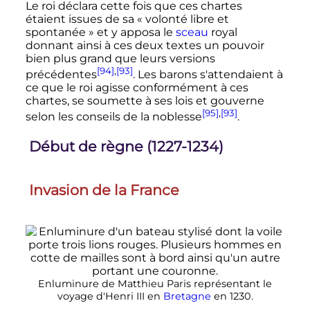
Le roi déclara cette fois que ces chartes
étaient issues de sa
« volonté libre et
spontanée »
et y apposa le
sceau
royal
donnant ainsi à ces deux textes un pouvoir
bien plus grand que leurs versions
[94]
,
[93]
précédentes
. Les barons s'attendaient à
ce que le roi agisse conformément à ces
chartes, se soumette à ses lois et gouverne
[95]
,
[93]
selon les conseils de la noblesse
.
Début de règne (1227-1234)
Invasion de la France
Enluminure de Matthieu Paris représentant le
voyage d'
Henri
III
en
Bretagne
en 1230.