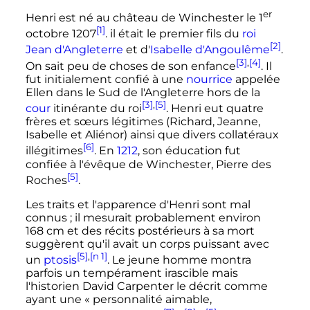
er
Henri est né au château de Winchester le
1
[1]
octobre 1207
. il était le premier fils du
roi
[2]
Jean d'Angleterre
et d'
Isabelle d'Angoulême
.
[3]
,
[4]
On sait peu de choses de son enfance
. Il
fut initialement confié à une
nourrice
appelée
Ellen dans le Sud de l'Angleterre hors de la
[3]
,
[5]
cour
itinérante du roi
. Henri eut quatre
frères et sœurs légitimes (Richard, Jeanne,
Isabelle et Aliénor) ainsi que divers
collatéraux
[6]
illégitimes
. En
1212
, son éducation fut
confiée à l'évêque de Winchester, Pierre des
[5]
Roches
.
Les traits et l'apparence d'Henri sont mal
connus
; il mesurait probablement environ
168
cm
et des récits postérieurs à sa mort
suggèrent qu'il avait un corps puissant avec
[5]
,
[n 1]
un
ptosis
. Le jeune homme montra
parfois un tempérament irascible mais
l'historien David Carpenter le décrit comme
ayant une
« personnalité aimable,