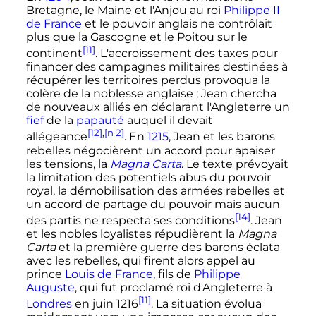
Bretagne, le Maine et l'Anjou au roi
Philippe
II
de France
et le pouvoir anglais ne contrôlait
plus que la Gascogne et le Poitou sur le
[11]
continent
. L'accroissement des taxes pour
financer des campagnes militaires destinées à
récupérer les territoires perdus provoqua la
colère de la noblesse anglaise
; Jean chercha
de nouveaux alliés en déclarant l'Angleterre un
fief
de la
papauté
auquel il devait
[12]
,
[n 2]
allégeance
. En
1215
, Jean et les barons
rebelles négocièrent un accord pour apaiser
les tensions, la
Magna Carta
. Le texte prévoyait
la limitation des potentiels abus du pouvoir
royal, la démobilisation des armées rebelles et
un accord de partage du pouvoir mais aucun
[14]
des partis ne respecta ses conditions
. Jean
et les nobles loyalistes répudièrent la
Magna
Carta
et la première guerre des barons éclata
avec les rebelles, qui firent alors appel au
prince
Louis de France
, fils de
Philippe
Auguste
, qui fut proclamé roi d'Angleterre à
[11]
Londres
en juin 1216
. La situation évolua