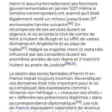
Henri
III
assuma formellement ses fonctions
gouvernementales en janvier
1227
même si
certains contemporains ont avancé qu'il était
e
légalement resté un mineur jusqu'à son
21
[96]
anniversaire
l'année suivante
. En
récompense de ses services durant sa
régence, le roi accorda le titre de comte de
Kent à Hubert de Burgh et lui offrit de vastes
domaines en Angleterre et au pays de
[97]
Galles
. Malgré sa majorité,
Henri
III
resta très
influencé par ses conseillers durant les
premières années de son règne et il maintint
[98]
,
[5]
Hubert au poste de
justiciar
.
Le destin des terres familiales d'
Henri
III
en
France restait toujours incertain. Revendiquer
ces domaines était très important pour le roi
qui employait des expressions comme
«
réclamer son héritage »
,
« restaurer ses droits »
et
« défendre ses prétentions légitimes »
dans
[99]
sa correspondance diplomatique
. Les
rois
de France
disposaient cependant de revenus