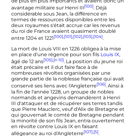
de plus en plus importants et avaient donc un
[100]
avantage militaire sur
Henri
III
. Déjà
considérable sous Jean, la différence en
termes de ressources disponibles entre les
deux royaumes s'était accrue car les revenus
du roi de France avaient quasiment doublé
[100]
,
[101]
,
[102]
,
[103]
,
[104]
entre 1204 et 1221
.
La mort de
Louis
VIII
en 1226 obligea à la mise
en place d'une régence pour son fils
Louis
IX
,
[105]
,
[n 10]
âgé de
12 ans
. La position du jeune roi
était précaire et il dut faire face à de
nombreuses révoltes organisées par une
grande partie de la noblesse française qui avait
[106]
conservé ses liens avec l'Angleterre
. Ainsi à
la fin de l'année 1228, un groupe de nobles
normands et angevins demandèrent à
Henri
III
d'attaquer et de récupérer ses terres tandis
que Pierre Mauclerc, veuf d'Alix de Bretagne et
qui gouvernait le comté de Bretagne pendant
la minorité de son fils Jean, entra ouvertement
en révolte contre
Louis
IX
en faisant
[107]
,
[5]
allégeance au roi d'Angleterre
.