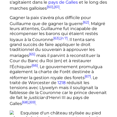
s'agitaient dans le
pays de Galles
et le long des
[60]
,
[61]
marches galloises
.
Gagner la paix s'avéra plus difficile pour
[62]
Guillaume que de gagner la guerre
. Malgré
leurs attentes, Guillaume fut incapable de
récompenser les barons qui étaient restés
[63]
,
[n 7]
loyaux à la Couronne
. Il tenta sans
grand succès de faire appliquer le droit
traditionnel du souverain à approuver les
[65]
mariages
mais il parvint à reconstituer la
Cour du Banc du Roi
(en)
et à restaurer
[66]
l'Échiquier
. Le gouvernement promulgua
également la charte de Forêt destinée à
[67]
réformer la gestion royale des forets
. Le
traité de Worcester de
1218
réduisit les
tensions avec Llywelyn mais il soulignait la
faiblesse de la Couronne car le prince devenait
de fait le
justiciar
d'
Henri
III
au pays de
[68]
,
[69]
Galles
.