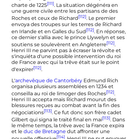
[111]
charte de 1225
. La situation dégénéra en
une guerre civile entre les partisans de des
[112]
Roches et ceux de Richard
. Le premier
envoya des troupes sur les terres de Richard
[112]
en Irlande et en Galles du Sud
. En réponse,
ce dernier s'allia avec le prince Llywelyn et ses
[112]
soutiens se soulevèrent en Angleterre
.
Henri
III
ne parvint pas à écraser la révolte et
s'inquiéta d'une possible intervention du roi
de France avec qui la trêve était sur le point
[112]
d'expirer
.
L'
archevêque de Cantorbéry
Edmund Rich
organisa plusieurs assemblées en 1234 et
[112]
conseilla au roi de limoger des Roches
.
Henri
III
accepta mais Richard mourut des
blessures reçues au combat avant la fin des
[113]
négociations
. Ce fut donc son frère cadet
[113]
Gilbert qui signa le traité final en mai
. Dans
le même temps, la trêve avec la France expira
et le
duc de Bretagne
dut affronter une
[114]
nouvelle offensive
.
Henri
III
ne put envoyer