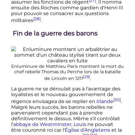
[27]
assumer les fonctions de régent
. Il nomma
ensuite des Roches comme gardien d'
Henri
III
pour pouvoir se consacrer aux questions
[28]
militaires
.
Fin de la guerre des barons
Enluminure de Matthieu Paris montrant la mort du
chef rebelle Thomas du Perche lors de la bataille
[29]
de Lincoln en 1217
.
La guerre ne se déroulait pas à l'avantage des
loyalistes et le nouveau gouvernement de
[30]
régence envisagea de se replier en
Irlande
.
Malgré leurs succès, les barons rebelles ne
parvenaient cependant pas à prendre
définitivement le dessus. Même s'il contrôlait
l'
abbaye de Westminster
,
Louis
ne pouvait
être couronné roi car l'
Église d'Angleterre
et la