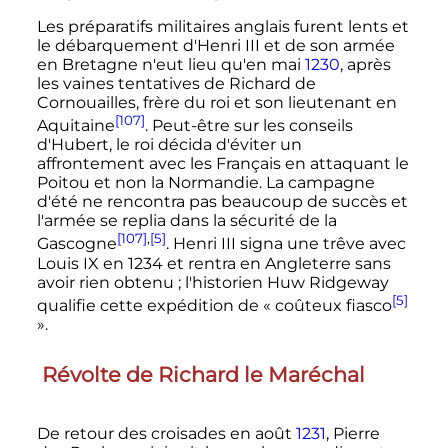
Les préparatifs militaires anglais furent lents et
le débarquement d'
Henri
III
et de son armée
en Bretagne n'eut lieu qu'en mai
1230
, après
les vaines tentatives de Richard de
Cornouailles, frère du roi et son lieutenant en
[107]
Aquitaine
. Peut-être sur les conseils
d'Hubert, le roi décida d'éviter un
affrontement avec les Français en attaquant le
Poitou et non la Normandie. La campagne
d'été ne rencontra pas beaucoup de succès et
l'armée se replia dans la sécurité de la
[107]
,
[5]
Gascogne
.
Henri
III
signa une trêve avec
Louis
IX
en 1234 et rentra en Angleterre sans
avoir rien obtenu
; l'historien Huw Ridgeway
[5]
qualifie cette expédition de
« coûteux fiasco
»
.
Révolte de Richard le Maréchal
De retour des croisades en août
1231
, Pierre