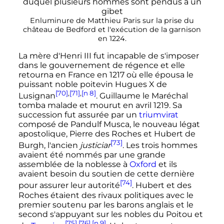
Enluminure de Matthieu Paris sur la prise du
château de Bedford et l'exécution de la garnison
en 1224.
La mère d'
Henri
III
fut incapable de s'imposer
dans le gouvernement de régence et elle
retourna en France en 1217 où elle épousa le
puissant noble poitevin
Hugues
X
de
[70]
,
[71]
,
[n 8]
Lusignan
. Guillaume le Maréchal
tomba malade et mourut en avril 1219. Sa
succession fut assurée par un
triumvirat
composé de Pandulf Musca, le nouveau légat
apostolique, Pierre des Roches et Hubert de
[73]
Burgh, l'ancien
justiciar
. Les trois hommes
avaient été nommés par une grande
assemblée de la noblesse à
Oxford
et ils
avaient besoin du soutien de cette dernière
[74]
pour assurer leur autorité
. Hubert et des
Roches étaient des rivaux politiques avec le
premier soutenu par les barons anglais et le
second s'appuyant sur les nobles du Poitou et
[75]
,
[76]
,
[n 9]