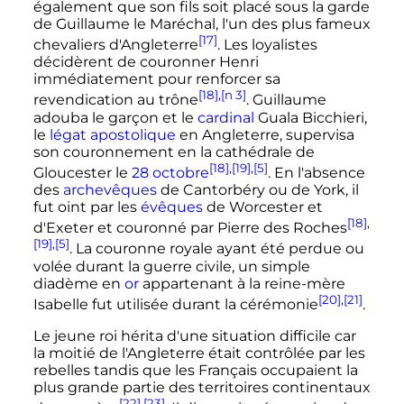
également que son fils soit placé sous la garde
de Guillaume le Maréchal, l'un des plus fameux
[17]
chevaliers d'Angleterre
. Les loyalistes
décidèrent de couronner Henri
immédiatement pour renforcer sa
[18]
,
[n 3]
revendication au trône
. Guillaume
adouba le garçon et le
cardinal
Guala Bicchieri,
le
légat apostolique
en Angleterre, supervisa
son couronnement en la cathédrale de
[18]
,
[19]
,
[5]
Gloucester le
28 octobre
. En l'absence
des
archevêques
de Cantorbéry ou de York, il
fut oint par les
évêques
de Worcester et
[18]
,
d'Exeter et couronné par Pierre des Roches
[19]
,
[5]
. La couronne royale ayant été perdue ou
volée durant la guerre civile, un simple
diadème en
or
appartenant à la reine-mère
[20]
,
[21]
Isabelle fut utilisée durant la cérémonie
.
Le jeune roi hérita d'une situation difficile car
la moitié de l'Angleterre était contrôlée par les
rebelles tandis que les Français occupaient la
plus grande partie des territoires continentaux
[22]
,
[23]