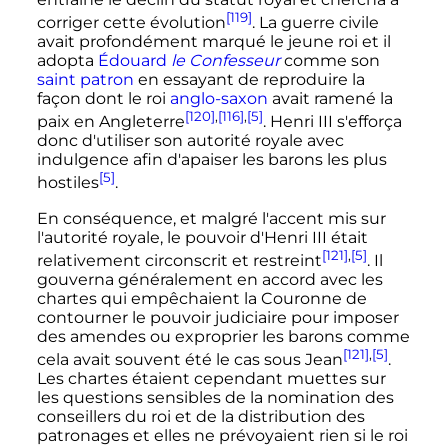
[119]
corriger cette évolution
. La guerre civile
avait profondément marqué le jeune roi et il
adopta
Édouard
le Confesseur
comme son
saint patron
en essayant de reproduire la
façon dont le roi
anglo-saxon
avait ramené la
[120]
,
[116]
,
[5]
paix en Angleterre
.
Henri
III
s'efforça
donc d'utiliser son autorité royale avec
indulgence afin d'apaiser les barons les plus
[5]
hostiles
.
En conséquence, et malgré l'accent mis sur
l'autorité royale, le pouvoir d'
Henri
III
était
[121]
,
[5]
relativement circonscrit et restreint
. Il
gouverna généralement en accord avec les
chartes qui empêchaient la Couronne de
contourner le pouvoir judiciaire pour imposer
des amendes ou exproprier les barons comme
[121]
,
[5]
cela avait souvent été le cas sous Jean
.
Les chartes étaient cependant muettes sur
les questions sensibles de la nomination des
conseillers du roi et de la distribution des
patronages et elles ne prévoyaient rien si le roi