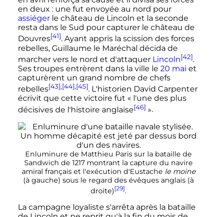
en deux
: une fut envoyée au nord pour
assiéger
le château de Lincoln et la seconde
resta dans le Sud pour capturer le château de
[41]
Douvres
. Ayant appris la scission des forces
rebelles, Guillaume le Maréchal décida de
[42]
marcher vers le nord et d'attaquer
Lincoln
.
Ses troupes entrèrent dans la ville le
20 mai
et
capturèrent un grand nombre de chefs
[43]
,
[44]
,
[45]
rebelles
. L'historien David Carpenter
écrivit que cette victoire fut
« l'une des plus
[46]
décisives de l'histoire anglaise
»
.
Enluminure de Matthieu Paris sur la bataille de
Sandwich de 1217 montrant la capture du navire
amiral français et l'exécution d'Eustache
le moine
(à gauche) sous le regard des évêques anglais (à
[29]
droite)
.
La campagne loyaliste s'arrêta après la bataille
de Lincoln et ne reprit qu'à la fin du mois de