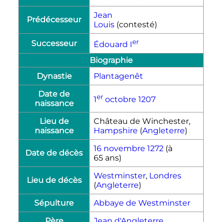
Jean
Prédécesseur
Louis
(contesté)
er
Successeur
Édouard
I
Biographie
Dynastie
Plantagenêt
Date de
er
1
octobre
1207
naissance
Lieu de
Château de Winchester,
naissance
Hampshire
(
Angleterre
)
16 novembre
1272
(à
Date de décès
65 ans)
Westminster
,
Londres
Lieu de décès
(
Angleterre
)
Sépulture
Abbaye de Westminster
Père
Jean d'Angleterre