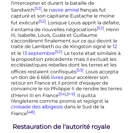
l'intercepter et durant la bataille de
[52]
Sandwich
, le
navire amiral
français fut
capturé et son capitaine Eustache le moine
[52]
fut exécuté
. Lorsque Louis apprit la défaite,
[52]
il entama de nouvelles négociations
.
Henri
III
, Isabelle, Louis, Guala et Guillaume
s'accordèrent finalement sur ce qui devint le
traité de Lambeth ou de Kingston signé le
12
[52]
et le
13 septembre
. Le texte était similaire à
la proposition précédente mais il excluait les
ecclésiastiques rebelles dont les terres et les
[53]
offices restaient confisqués
. Louis accepta
un don de
6 666
livres
pour accélérer son
retour en France et il promit d'essayer de
convaincre le roi
Philippe
II
de rendre les terres
[54]
,
[n 6]
d'
Henri
III
en France
. Il quitta
l'Angleterre comme promis et rejoignit la
croisade des albigeois
dans le Sud de la
[48]
France
.
Restauration de l'autorité royale