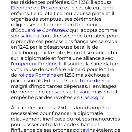
ses résidences préférées. En 1236, il épousa
Éléonore de Provence
et le couple eut cinq
enfants. Le roi était connu pour sa piété et il
organisa de somptueuses cérémonies
religieuses notamment en l'honneur
d'
Édouard
le Confesseur
qu'il adopta comme
son
saint patron
. Une seconde tentative pour
reprendre ses possessions françaises se solda
en 1242 par la désastreuse bataille de
Taillebourg. Par la suite,
Henri
III
se concentra
sur la diplomatie et forma une alliance avec
l'
empereur
Frédéric
II
. Il soutint la candidature
victorieuse de son frère Richard pour le titre
de
roi des Romains
en 1256 mais échoua à
placer son fils Edmond sur le
trône de Sicile
malgré d'importantes dépenses. Il envisagea
de mener une
croisade
au
Levant
mais en fut
empêché par des révoltes en
Gascogne
.
À la fin des années 1250, les lourds impôts
nécessaires pour financer la diplomatie
relativement inefficace du roi, ses manœuvres
pour passer outre la Grande Charte et
l'influence de ses proches
poitevins
étaient de