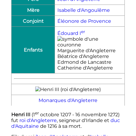
Mère
Isabelle d'Angoulême
Conjoint
Éléonore de Provence
er
Édouard
I
Enfants
Marguerite d'Angleterre
Béatrice d'Angleterre
Edmond de Lancastre
Catherine d'Angleterre
Monarques d'Angleterre
er
Henri
III
(
1
octobre 1207
-
16 novembre 1272
)
fut
roi d'Angleterre
, seigneur d'Irlande et
duc
d'Aquitaine
de 1216 à sa mort.