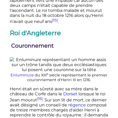
rapidement vers une impasse car aucun des
deux camps n'était capable de prendre
l'ascendant. Le roi tomba malade et mourut
dans la nuit du
18 octobre 1216
alors qu'Henri
[15]
n'avait que neuf ans
.
Roi d'Angleterre
Couronnement
e
Enluminure
du
XIII
siècle
représentant le premier
couronnement d'
Henri
III
en 1216.
Henri était en sûreté avec sa mère dans le
château de Corfe dans le
Dorset
lorsque le roi
[16]
Jean mourut
. Sur son lit de mort, ce dernier
avait désigné un conseil de
régence
composé
de treize membres chargés d'aider Henri à
reprendre le contrôle du royaume
; il demanda