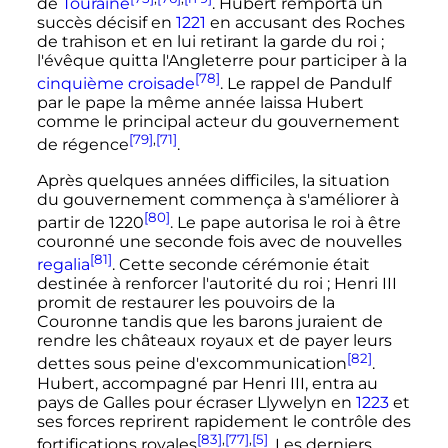
de
Touraine
. Hubert remporta un
succès décisif en
1221
en accusant des Roches
de trahison et en lui retirant la garde du roi
;
l'évêque quitta l'Angleterre pour participer à la
[78]
cinquième croisade
. Le rappel de Pandulf
par le pape la même année laissa Hubert
comme le principal acteur du gouvernement
[79]
,
[71]
de régence
.
Après quelques années difficiles, la situation
du gouvernement commença à s'améliorer à
[80]
partir de 1220
. Le pape autorisa le roi à être
couronné une seconde fois avec de nouvelles
[81]
regalia
. Cette seconde cérémonie était
destinée à renforcer l'autorité du roi
;
Henri
III
promit de restaurer les pouvoirs de la
Couronne tandis que les barons juraient de
rendre les châteaux royaux et de payer leurs
[82]
dettes sous peine d'excommunication
.
Hubert, accompagné par
Henri
III
, entra au
pays de Galles pour écraser Llywelyn en
1223
et
ses forces reprirent rapidement le contrôle des
[83]
,
[77]
,
[5]
fortifications royales
. Les derniers