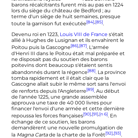
barons récalcitrants furent mis au pas en 1224
lors du siège du château de Bedford
; au
terme d'un siège de huit semaines, presque
[84]
,
[85]
toute la garnison fut exécutée
.
Devenu roi en 1223,
Louis
VIII
de France
s'était
allié à Hughes de Lusignan et ils envahirent le
[86]
,
[87]
Poitou puis la Gascogne
. L'armée
d'
Henri
III
dans le Poitou était mal préparée et
ne disposait pas du soutien des barons
poitevins dont beaucoup s'étaient sentis
[88]
abandonnés durant la régence
. La province
tomba rapidement et il était clair que la
Gascogne allait subir le même sort sans l'envoi
[89]
de renforts depuis l'Angleterre
. Au début
de l'année 1225, une grande assemblée
approuva une taxe de
40 000
livres
pour
financer l'envoi d'une armée et cette dernière
[90]
,
[91]
,
[n 6]
repoussa les forces françaises
. En
échange de ce soutien, les barons
demandèrent une nouvelle promulgation de
[92]
,
[93]
la
Magna Carta
de la charte de la Forêt
.