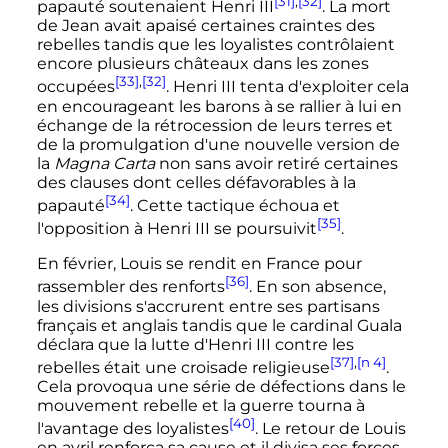
[31]
,
[32]
papauté soutenaient
Henri
III
. La mort
de Jean avait apaisé certaines craintes des
rebelles tandis que les loyalistes contrôlaient
encore plusieurs châteaux dans les zones
[33]
,
[32]
occupées
.
Henri
III
tenta d'exploiter cela
en encourageant les barons à se rallier à lui en
échange de la rétrocession de leurs terres et
de la promulgation d'une nouvelle version de
la
Magna Carta
non sans avoir retiré certaines
des clauses dont celles défavorables à la
[34]
papauté
. Cette tactique échoua et
[35]
l'opposition à
Henri
III
se poursuivit
.
En février, Louis se rendit en France pour
[36]
rassembler des renforts
. En son absence,
les divisions s'accrurent entre ses partisans
français et anglais tandis que le cardinal Guala
déclara que la lutte d'
Henri
III
contre les
[37]
,
[n 4]
rebelles était une croisade religieuse
.
Cela provoqua une série de défections dans le
mouvement rebelle et la guerre tourna à
[40]
l'avantage des loyalistes
. Le retour de Louis
en avril renforça sa cause et il divisa ses forces