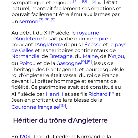
[7]
[8]
[5]
sympathique et enjouée
-
-
»
. Il était
naturel, montrait facilement ses émotions et
pouvait facilement être ému aux larmes par
[7]
,
[8]
,
[5]
un
sermon
.
e
Au début du
XIII
siècle
, le
royaume
d'Angleterre
faisait partie d'un «
empire
»
couvrant l'
Angleterre
depuis l'
Écosse
et le
pays
de Galles
et les territoires continentaux de
Normandie
, de
Bretagne
, du
Maine
, de l'
Anjou
,
[9]
,
[5]
du
Poitou
et de la
Gascogne
, issus de
l'héritage des Plantagenêt, et pour lesquels le
roi d'Angleterre était vassal du roi de France,
devant lui prêter hommage et serment de
fidélité. Ce patrimoine avait été constitué au
er
e
XII
siècle
par
Henri
II
et ses fils
Richard
I
et
Jean en profitant de la faiblesse de la
[10]
Couronne française
.
Héritier du trône d’Angleterre
En
1204
, Jean dut céder la Normandie, la