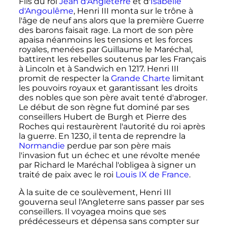
Fils du roi
Jean d'Angleterre
et d'
Isabelle
d'Angoulême
,
Henri
III
monta sur le trône à
l'âge de neuf ans alors que la première Guerre
des barons faisait rage. La mort de son père
apaisa néanmoins les tensions et les forces
royales, menées par Guillaume le Maréchal,
battirent les rebelles soutenus par les Français
à Lincoln et à Sandwich en 1217.
Henri
III
promit de respecter la
Grande Charte
limitant
les pouvoirs royaux et garantissant les droits
des nobles que son père avait tenté d'abroger.
Le début de son règne fut dominé par ses
conseillers Hubert de Burgh et Pierre des
Roches qui restaurèrent l'autorité du roi après
la guerre. En 1230, il tenta de reprendre la
Normandie
perdue par son père mais
l'invasion fut un échec et une révolte menée
par Richard le Maréchal l'obligea à signer un
traité de paix avec le roi
Louis
IX
de France
.
À la suite de ce soulèvement,
Henri
III
gouverna seul l'Angleterre sans passer par ses
conseillers. Il voyagea moins que ses
prédécesseurs et dépensa sans compter sur