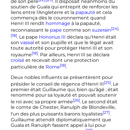
de son père
. Il disposait néanmoins du
soutien de Guala qui entreprit de renforcer les
liens entre l'Angleterre et la
papauté
et cela
commença dès le couronnement quand
Henri
III
rendit
hommage
à la papauté,
[24]
,
reconnaissant le
pape
comme son
suzerain
[18]
. Le pape
Honorius
III
déclara qu'Henri était
son
vassal
et son
pupille
et que le légat avait
toute autorité pour protéger
Henri
III
et son
[18]
royaume
. Par ailleurs,
Henri
III
se déclara
croisé
et recevait dont une protection
[18]
particulière de
Rome
.
Deux nobles influents se présentèrent pour
[25]
présider le conseil de régence d'
Henri
III
. Le
premier était Guillaume qui, bien qu'âgé
; était
renommé pour sa loyauté et pouvait soutenir
[26]
le roi avec sa propre armée
. Le second était
le comte de Chester, Ranulph de Blondeville,
[27]
l'un des plus puissants barons loyalistes
.
Guillaume attendit diplomatiquement que
Guala et Ranulph fassent appel à lui pour