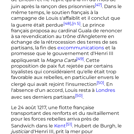
[47]
juin après la rançon des prisonniers
. Dans le
même temps, le soutien français à la
campagne de Louis s'affaiblit et il conclut que
[48]
,
[n 5]
la guerre était perdue
. Le prince
français proposa au cardinal Guala de renoncer
à sa revendication au trône d'Angleterre en
échange de la rétrocession des terres de ses
partisans, la fin des
excommunications
et la
promesse que le gouvernement d'
Henri
III
[49]
appliquerait la
Magna Carta
. Cette
proposition de paix fut rejetée par certains
loyalistes qui considéraient qu'elle était trop
favorable aux rebelles, en particulier envers le
[50]
clergé qui avait rejoint l'insurrection
. En
l'absence d'un accord, Louis resta à
Londres
[50]
avec ses derniers partisans
.
Le
24 août 1217
, une flotte française
transportant des renforts et du ravitaillement
pour les forces rebelles arriva près de
[51]
Sandwich dans le
Kent
. Hubert de Burgh, le
justiciar
d'
Henri
III
, prit la mer pour