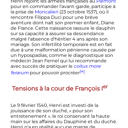
Henri rejoint les armées françaises au
Piémont
pour en commander l'avant-garde, participe à
la prise de
Moncalieri
(
23 octobre 1537
), où il
rencontre Filippa Duci pour une brève
aventure dont naît son premier enfant, Diane
de France. Cette naissance rassure le dauphin
sur sa capacité à assurer sa descendance
malgré l'absence d'héritier
4 ans
après son
mariage. Son infertilité temporaire est en fait
due à une malformation pénienne causée par
un hypospadias, comme le diagnostique son
médecin Jean Fernel qui lui recommande
avec succès de pratiquer le
coitus more
[4]
ferarum
pour pouvoir procréer
.
er
Tensions à la cour de François I
Le
9 février 1540
, Henri est investi de la
jouissance de son duché,
« pour son
entretenement »
, le roi conservant la haute
main sur les affaires du Dauphiné et du duché.
Henri n'a en réalité aucune marge de