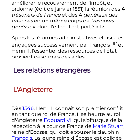
améliorer le recouvrement de l'impôt, et
ordonne (édit de
janvier 1551
) la réunion des 4
trésoriers de France
et des 4
généraux des
finances
en un même corps de
trésoriers
généraux
, dont l'effectif est porté à 17.
Après les réformes administratives et fiscales
er
engagées successivement par
François
I
et
Henri
II
, l'essentiel des ressources de l'État
provient désormais des aides.
Les relations étrangères
L'Angleterre
Dès
1548
,
Henri
II
connaît son premier conflit
en tant que roi de France. Il se heurte au roi
d'Angleterre
Édouard
VI
, qui s'offusque de la
réception à la cour de France de
Marie Stuart
,
reine d'Écosse, qui doit épouser le dauphin
François
. La jeune reine d'Écosse est obligée