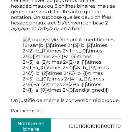
s'écrivent avec au plus deux chiffres
hexadécimaux ou 8 chiffres binaires, mais se
généralise sans difficulté autre que de
notation. On suppose que les deux chiffres
hexadécimaux
a
et
b
s'écrivent en base 2
a
a
a
a
et
b
b
b
b
on a bien
:
3
2
1
0
3
2
1
0
On justifie de même la conversion réciproque.
Par exemple
:
Nombre en
1010110101010110011110111
binaire