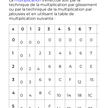
La
multiplication
s'effectue soit par la
technique de la multiplication par glissement
ou par la technique de la multiplication par
jalousies et en utilisant la table de
multiplication suivante
:
x
0
1
2
3
4
5
6
7
8
0
0
0
0
0
0
0
0
0
0
1
2
3
4
5
6
7
8
0
1
2
6
8
A
C
E
0
2
4
10
3
6
9
C
F
15
0
3
12
18
4
8
C
0
4
10
14
18
1C
20
5
F