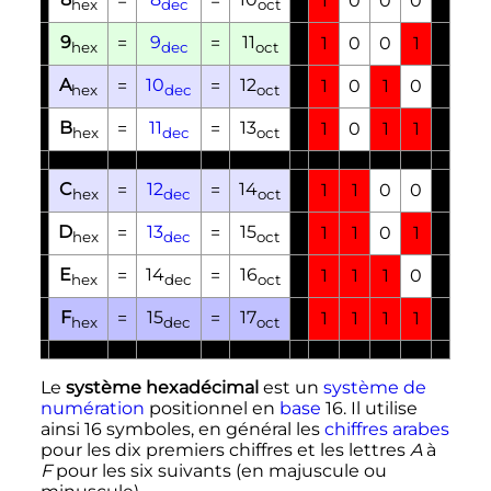
=
=
1
0
0
0
hex
dec
oct
9
9
11
=
=
1
0
0
1
hex
dec
oct
A
10
12
=
=
1
0
1
0
hex
dec
oct
B
11
13
=
=
1
0
1
1
hex
dec
oct
C
12
14
=
=
1
1
0
0
hex
dec
oct
D
13
15
=
=
1
1
0
1
hex
dec
oct
E
14
16
=
=
1
1
1
0
hex
dec
oct
F
15
17
=
=
1
1
1
1
hex
dec
oct
Le
système hexadécimal
est un
système de
numération
positionnel en
base
16. Il utilise
ainsi 16 symboles, en général les
chiffres arabes
pour les dix premiers chiffres et les lettres
A
à
F
pour les six suivants (en majuscule ou