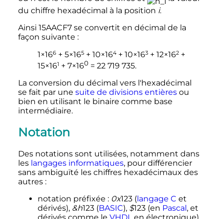
du chiffre hexadécimal à la position
i
.
Ainsi 15AACF7 se convertit en décimal de la
façon suivante
:
6
5
4
3
2
1×16
+ 5×16
+ 10×16
+ 10×16
+ 12×16
+
0
1
15×16
+ 7×16
=
22 719 735
.
La conversion du décimal vers l'hexadécimal
se fait par une
suite de divisions entières
ou
bien en utilisant le binaire comme base
intermédiaire.
Notation
Des notations sont utilisées, notamment dans
les
langages informatiques
, pour différencier
sans ambiguïté les chiffres hexadécimaux des
autres
:
notation préfixée
:
0x
123 (
langage C
et
dérivés),
&h
123 (
BASIC
),
$
123 (en
Pascal
, et
dérivés comme le
VHDL
en électronique),