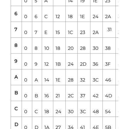
0
5
A
14
19
1E
23
28
6
0
6
C
12
18
1E
24
2A
30
7
31
0
7
E
15
1C
23
2A
38
8
0
8
10
18
20
28
30
38
40
9
0
9
12
1B
24
2D
36
3F
48
A
0
A
14
1E
28
32
3C
46
50
B
0
B
16
21
2C
37
42
4D
58
C
0
C
18
24
30
3C
48
54
60
D
0
D
1A
27
34
41
4E
5B
68