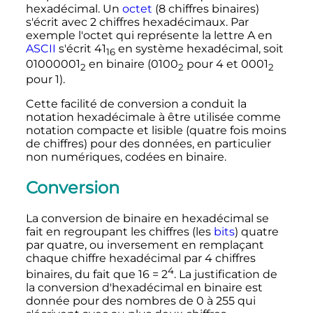
hexadécimal. Un
octet
(8 chiffres binaires)
s'écrit avec 2 chiffres hexadécimaux. Par
exemple l'octet qui représente la lettre A en
ASCII
s'écrit 41
en système hexadécimal, soit
16
01000001
en binaire (0100
pour 4 et 0001
2
2
2
pour 1).
Cette facilité de conversion a conduit la
notation hexadécimale à être utilisée comme
notation compacte et lisible (quatre fois moins
de chiffres) pour des données, en particulier
non numériques, codées en binaire.
Conversion
La conversion de binaire en hexadécimal se
fait en regroupant les chiffres (les
bits
) quatre
par quatre, ou inversement en remplaçant
chaque chiffre hexadécimal par 4 chiffres
4
binaires, du fait que 16 = 2
. La justification de
la conversion d'hexadécimal en binaire est
donnée pour des nombres de 0 à 255 qui