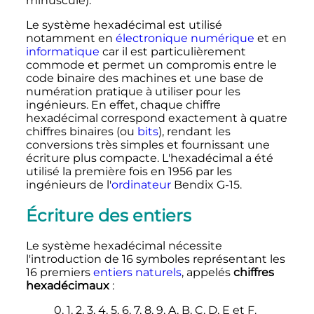
minuscule).
Le système hexadécimal est utilisé
notamment en
électronique
numérique
et en
informatique
car il est particulièrement
commode et permet un compromis entre le
code binaire des machines et une base de
numération pratique à utiliser pour les
ingénieurs. En effet, chaque chiffre
hexadécimal correspond exactement à quatre
chiffres binaires (ou
bits
), rendant les
conversions très simples et fournissant une
écriture plus compacte. L'hexadécimal a été
utilisé la première fois en 1956 par les
ingénieurs de l'
ordinateur
Bendix G-15.
Écriture des entiers
Le système hexadécimal nécessite
l'introduction de 16 symboles représentant les
16 premiers
entiers naturels
, appelés
chiffres
hexadécimaux
:
0, 1, 2, 3, 4, 5, 6, 7, 8, 9, A, B, C, D, E et F.