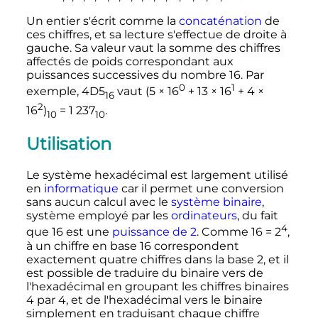
Un entier s'écrit comme la
concaténation
de
ces chiffres, et sa lecture s'effectue de droite à
gauche. Sa valeur vaut la somme des chiffres
affectés de poids correspondant aux
puissances successives du nombre 16. Par
0
1
exemple, 4D5
vaut (5 × 16
+ 13 × 16
+ 4 ×
16
2
16
)
=
1 237
.
10
10
Utilisation
Le système hexadécimal est largement utilisé
en
informatique
car il permet une conversion
sans aucun calcul avec le
système binaire
,
système employé par les
ordinateurs
, du fait
4
que 16 est une
puissance de 2
. Comme 16 = 2
,
à un chiffre en base 16 correspondent
exactement quatre chiffres dans la base 2, et il
est possible de traduire du binaire vers de
l'hexadécimal en groupant les chiffres binaires
4 par 4, et de l'hexadécimal vers le binaire
simplement en traduisant chaque chiffre