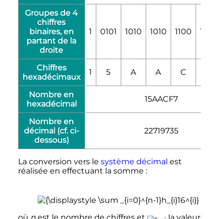
Groupes de 4
chiffres
binaires, en
1
0101
1010
1010
1100
1111
partant de la
droite
Chiffres
1
5
A
A
C
F
hexadécimaux
Nombre en
15AACF7
hexadécimal
Nombre en
décimal (cf. ci-
22719735
dessous)
La conversion vers le
système décimal
est
réalisée en effectuant la somme
:
où
n
est le nombre de chiffres et
la valeur