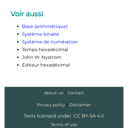
Voir aussi
Base (arithmétique)
Système binaire
Système de numération
Temps hexadécimal
John W. Nystrom
Éditeur hexadécimal
About-us
|
Contact
Privacy policy
|
Disclaimer
Texts licensed under :
CC BY-SA 4.0
Terms of use