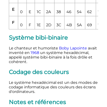
E
0
E
1C
2A
38
46
54
62
70
F
0
F
1E
2D
3C
4B
5A
69
78
Système bibi-binaire
Le chanteur et humoriste
Boby Lapointe
avait
inventé en
1968
un système hexadécimal,
appelé système bibi-binaire à la fois drôle et
cohérent.
Codage des couleurs
Le système hexadécimal est un des modes de
codage informatique des couleurs des écrans
d'ordinateurs.
Notes et références