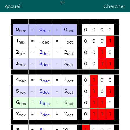
Fr
Accueil
Chercher
0
0
0
=
=
0
0
0
0
hex
dec
oct
1
1
1
=
=
0
0
0
1
hex
dec
oct
2
2
2
=
=
0
0
1
0
hex
dec
oct
3
3
3
=
=
0
0
1
1
hex
dec
oct
4
4
4
=
=
0
1
0
0
hex
dec
oct
5
5
5
=
=
0
1
0
1
hex
dec
oct
6
6
6
=
=
0
1
1
0
hex
dec
oct
7
7
7
=
=
0
1
1
1
hex
dec
oct
8
8
10