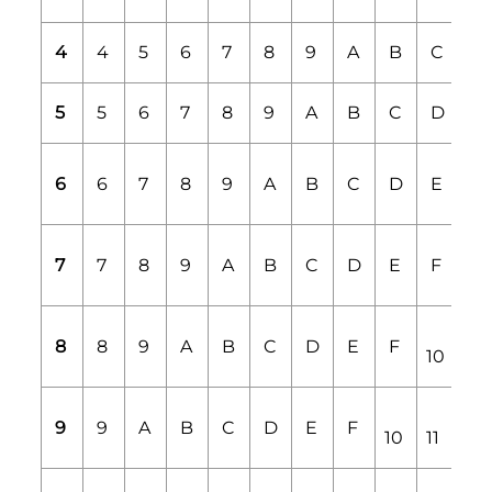
4
4
5
6
7
8
9
A
B
C
D
5
5
6
7
8
9
A
B
C
D
E
6
6
7
8
9
A
B
C
D
E
F
7
7
8
9
A
B
C
D
E
F
10
8
8
9
A
B
C
D
E
F
10
11
9
9
A
B
C
D
E
F
10
11
12