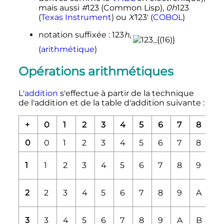
mais aussi
#
123 (Common Lisp),
0h
123
(
Texas Instrument
) ou
X'
123' (
COBOL
)
notation suffixée
: 123
h
,
(
arithmétique
)
Opérations arithmétiques
L'
addition
s'effectue à partir de la technique
de l'addition et de la table d'addition suivante
:
+
0
1
2
3
4
5
6
7
8
9
0
0
1
2
3
4
5
6
7
8
9
1
1
2
3
4
5
6
7
8
9
A
2
2
3
4
5
6
7
8
9
A
B
3
3
4
5
6
7
8
9
A
B
C