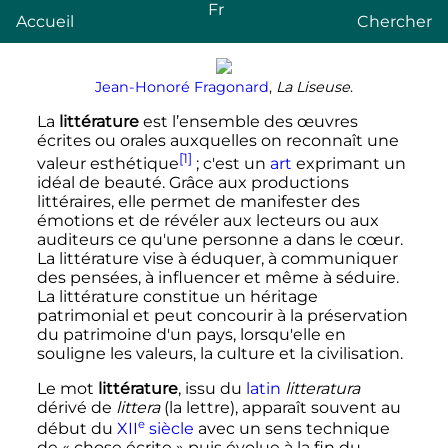
Fr
Accueil
Chercher
Jean-Honoré Fragonard
,
La Liseuse
.
La
littérature
est l’ensemble des œuvres
écrites ou orales auxquelles on reconnaît une
[1]
valeur
esthétique
; c'est un
art
exprimant un
idéal de beauté. Grâce aux productions
littéraires, elle permet de manifester des
émotions et de révéler aux lecteurs ou aux
auditeurs ce qu'une personne a dans le cœur.
La littérature vise à éduquer, à communiquer
des pensées, à influencer et même à séduire.
La littérature constitue un héritage
patrimonial et peut concourir à la préservation
du patrimoine d'un pays, lorsqu'elle en
souligne les valeurs, la culture et la civilisation.
Le mot
littérature
, issu du
latin
litteratura
dérivé de
littera
(la lettre), apparaît souvent au
e
début du
XII
siècle
avec un sens technique
de
« chose écrite »
puis évolue à la fin du