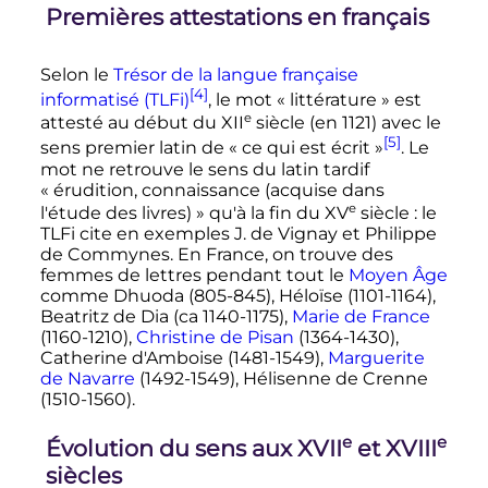
Premières attestations en français
Selon le
Trésor de la langue française
[4]
informatisé (TLFi)
, le mot «
littérature
» est
e
attesté au début du
XII
siècle
(en 1121) avec le
[5]
sens premier latin de «
ce qui est écrit
»
. Le
mot ne retrouve le sens du latin tardif
«
érudition, connaissance (acquise dans
e
l'étude des livres)
» qu'à la fin du
XV
siècle
: le
TLFi cite en exemples J. de Vignay et Philippe
de Commynes. En France, on trouve des
femmes de lettres pendant tout le
Moyen Âge
comme Dhuoda (805-845), Héloïse (1101-1164),
Beatritz de Dia (ca 1140-1175),
Marie de France
(1160-1210),
Christine de Pisan
(1364-1430),
Catherine d'Amboise (1481-1549),
Marguerite
de Navarre
(1492-1549), Hélisenne de Crenne
(1510-1560).
e
e
Évolution du sens aux
XVII
et
XVIII
siècles