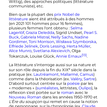
Wittig), des approches politiques (littérature
communiste), etc.
Bien que la plupart des
prix Nobel de
littérature
aient été attribués à des hommes
(en 2021 101 hommes pour 16 femmes),
plusieurs femmes l'ont obtenu
:
Selma
Lagerlöf
,
Grazia Deledda
, Sigrid Undset,
Pearl S.
Buck
,
Gabriela Mistral
,
Nelly Sachs
,
Nadine
Gordimer
,
Toni Morrison
,
Wisława Szymborska
,
Elfriede Jelinek
,
Doris Lessing
,
Herta Müller
,
Alice Munro
,
Svetlana Alexievich
, Olga
[13]
Tokarczuk, Louise Glück,
Annie Ernaux
.
La littérature s'interroge aussi sur sa nature et
e
sur son rôle depuis la fin du
XIX
siècle
dans la
pratique (ex.
Lautréamont
,
Mallarmé
,
Camus
)
comme dans la théorisation (ex.
Valéry
,
Sartre
).
D'abord surtout centrée sur la
poésie
par les
«
modernes
» (
surréalistes
, lettristes,
Oulipo
), la
réflexion s'est portée sur le
roman
avec le
Nouveau Roman
dans les années 1950-1970 et
L'Ère du soupçon
qui remet en cause la notion
de personnage, sur la chronologie (ex.
Claude