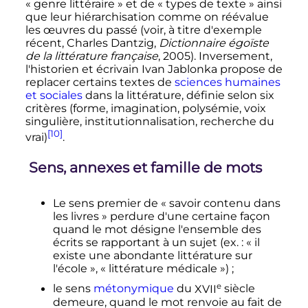
«
genre littéraire
» et de «
types de texte
» ainsi
que leur hiérarchisation comme on réévalue
les œuvres du passé (voir, à titre d'exemple
récent, Charles Dantzig,
Dictionnaire égoïste
de la littérature française
, 2005). Inversement,
l'historien et écrivain Ivan Jablonka propose de
replacer certains textes de
sciences humaines
et sociales
dans la littérature, définie selon six
critères (forme, imagination, polysémie, voix
singulière, institutionnalisation, recherche du
[10]
vrai)
.
Sens, annexes et famille de mots
Le sens premier de «
savoir contenu dans
les livres
» perdure d'une certaine façon
quand le mot désigne l'ensemble des
écrits se rapportant à un sujet (ex.
: «
il
existe une abondante littérature sur
l'école
», «
littérature médicale
»)
;
e
le sens
métonymique
du
XVII
siècle
demeure, quand le mot renvoie au fait de