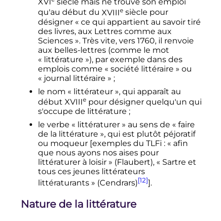
XVI
siècle
mais ne trouve son emploi
e
qu'au début du
XVIII
siècle
pour
désigner «
ce qui appartient au savoir tiré
des livres, aux Lettres comme aux
Sciences
». Très vite, vers 1760, il renvoie
aux belles-lettres (comme le mot
«
littérature
»), par exemple dans des
emplois comme «
société littéraire
» ou
«
journal littéraire
»
;
le nom «
littérateur
», qui apparaît au
e
début
XVIII
pour désigner quelqu'un qui
s'occupe de littérature
;
le verbe «
littératurer
» au sens de «
faire
de la littérature
», qui est plutôt péjoratif
ou moqueur [exemples du TLFi
: «
afin
que nous ayons nos aises pour
littératurer à loisir
» (Flaubert), «
Sartre et
tous ces jeunes littérateurs
[12]
littératurants
» (Cendrars)
].
Nature de la littérature