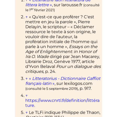
littera lettre
»
, sur
larousse.fr
(consulté
er
le
1
février 2021
)
↑
«
Qu'est-ce que proférer
? C'est
mettre en jeu la parole
», Pierre
Delayin, le scripteur – «
Déclamer
ressource le texte à son origine, le
vouloir dire de l'auteur, la
profération initiale de l'homme qui
parle à un homme
»,
Essays on the
Age of Enlightenment: in Honor of
Ira O. Wade
dirigé par Jean Macarey,
Librairie Droz, Genève 1977, article
d'Yvon Belaval
Pour un dialogue des
critiques
, p. 24.
↑
«
Litteratorius - Dictionnaire Gaffiot
français-latin
»
, sur
lexilogos.com
,
p.
917
.
(consulté le
5 septembre 2019
)
↑
https://www.cnrtl.fr/definition/littéra
ture
.
↑
Le TLFi indique Philippe de Thaon,