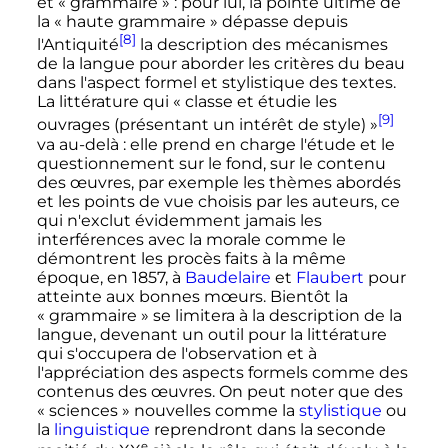
et «
grammaire
»
: pour lui, la pointe ultime de
la «
haute grammaire
» dépasse depuis
[8]
l'Antiquité
la description des mécanismes
de la langue pour aborder les critères du beau
dans l'aspect formel et stylistique des textes.
La littérature qui «
classe et étudie les
[9]
ouvrages (présentant un intérêt de style)
»
va au-delà
: elle prend en charge l'étude et le
questionnement sur le fond, sur le contenu
des œuvres, par exemple les thèmes abordés
et les points de vue choisis par les auteurs, ce
qui n'exclut évidemment jamais les
interférences avec la morale comme le
démontrent les procès faits à la même
époque, en 1857, à
Baudelaire
et
Flaubert
pour
atteinte aux bonnes mœurs. Bientôt la
«
grammaire
» se limitera à la description de la
langue, devenant un outil pour la littérature
qui s'occupera de l'observation et à
l'appréciation des aspects formels comme des
contenus des œuvres. On peut noter que des
«
sciences
» nouvelles comme la
stylistique
ou
la
linguistique
reprendront dans la seconde
e