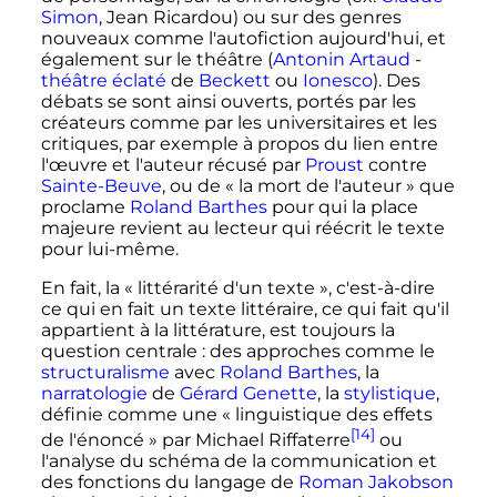
Simon
, Jean Ricardou) ou sur des genres
nouveaux comme l'autofiction aujourd'hui, et
également sur le théâtre (
Antonin Artaud
-
théâtre éclaté
de
Beckett
ou
Ionesco
). Des
débats se sont ainsi ouverts, portés par les
créateurs comme par les universitaires et les
critiques, par exemple à propos du lien entre
l'œuvre et l'auteur récusé par
Proust
contre
Sainte-Beuve
, ou de «
la mort de l'auteur
» que
proclame
Roland Barthes
pour qui la place
majeure revient au lecteur qui réécrit le texte
pour lui-même.
En fait, la «
littérarité d'un texte
», c'est-à-dire
ce qui en fait un texte littéraire, ce qui fait qu'il
appartient à la littérature, est toujours la
question centrale
: des approches comme le
structuralisme
avec
Roland Barthes
, la
narratologie
de
Gérard Genette
, la
stylistique
,
définie comme une «
linguistique des effets
[14]
de l'énoncé
» par Michael Riffaterre
ou
l'analyse du schéma de la communication et
des fonctions du langage de
Roman Jakobson