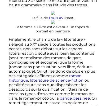
moitié du
XX
siècle
le rôle qui était dévolu à la
haute grammaire dans l'étude des textes.
La fille de
Louis XV
lisant.
La femme au livre est devenue un topos du
portrait en peinture.
Finalement, le champ de la «
littérature
»
e
s'élargit au
XX
siècle
à toutes les productions
écrites, non sans débats sur les canons
littéraires
: on discute aussi bien les contenus
(sentimentalisme des romans de gare,
pornographie et érotisme) que la forme
(roman sans ponctuation, vers libre, écriture
automatique). On utilise donc de plus en plus
des catégories affinées comme
roman
historique
,
littérature de science-fiction
ou
paralittérature, sans que disparaissent les
désaccords sur la qualification littéraire de
certains types d'œuvres comme le roman de
gare, le roman-photo ou la
bande dessinée
. On
remet également en cause les notions de