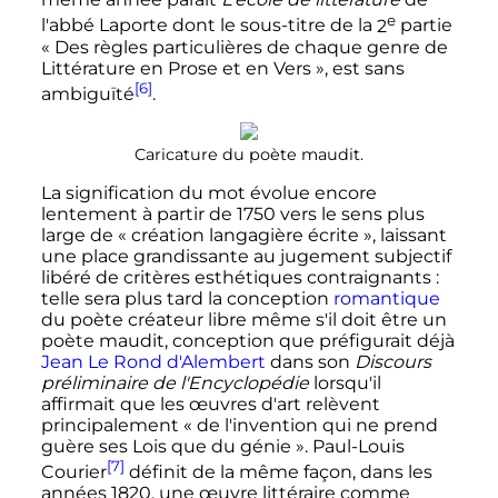
e
l'abbé Laporte dont le sous-titre de la
2
partie
«
Des règles particulières de chaque genre de
Littérature en Prose et en Vers
», est sans
[6]
ambiguïté
.
Caricature du poète maudit.
La signification du mot évolue encore
lentement à partir de 1750 vers le sens plus
large de «
création langagière écrite
», laissant
une place grandissante au jugement subjectif
libéré de critères esthétiques contraignants
:
telle sera plus tard la conception
romantique
du poète créateur libre même s'il doit être un
poète maudit, conception que préfigurait déjà
Jean Le Rond d'Alembert
dans son
Discours
préliminaire de l'Encyclopédie
lorsqu'il
affirmait que les œuvres d'art relèvent
principalement «
de l'invention qui ne prend
guère ses Lois que du génie
». Paul-Louis
[7]
Courier
définit de la même façon, dans les
années 1820, une œuvre littéraire comme