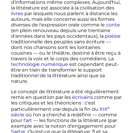
d'informations même complexes. Aujourd'hui,
la littérature est associée à la civilisation des
livres
par lesquels nous parlent à distance les
auteurs, mais elle concerne aussi les formes
diverses de l'expression orale comme le
conte
(en plein renouveau
depuis une trentaine
d'années
dans les pays occidentaux), la
poésie
traditionnelle des peuples sans écriture
—
dont nos chansons sont les lointaines
cousines
—
ou le théâtre, destiné à être reçu à
travers la voix et le corps des comédiens. La
technologie numérique
est cependant peut-
être en train de transformer le support
traditionnel de la littérature ainsi que sa
nature.
Le concept de littérature a été régulièrement
remis en question par les
écrivains
comme par
les critiques et les théoriciens
: c'est
e
particulièrement vrai depuis la fin du
XIX
siècle
où l'on a cherché à redéfinir
—
comme
pour l'
art
—
les fonctions de la littérature (par
exemple avec la notion d'engagement pour
Sartre
,
Qu'est-ce que la littérature
?
) et sa