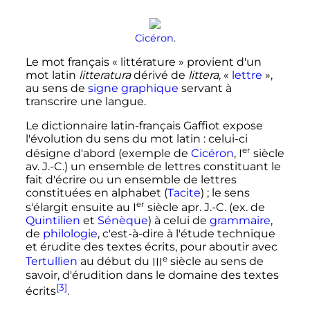
Cicéron
.
Le mot français «
littérature
» provient d'un
mot latin
litteratura
dérivé de
littera
, «
lettre
»,
au sens de
signe
graphique
servant à
transcrire une langue.
Le dictionnaire latin-français Gaffiot expose
l'évolution du sens du mot latin
: celui-ci
er
désigne d'abord (exemple de
Cicéron
,
I
siècle
av. J.-C.
) un ensemble de lettres constituant le
fait d'écrire ou un ensemble de lettres
constituées en alphabet (
Tacite
)
; le sens
er
s'élargit ensuite au
I
siècle
apr. J.-C.
(ex. de
Quintilien
et
Sénèque
) à celui de
grammaire
,
de
philologie
, c'est-à-dire à l'étude technique
et érudite des textes écrits, pour aboutir avec
e
Tertullien
au début du
III
siècle
au sens de
savoir, d'érudition dans le domaine des textes
[3]
écrits
.