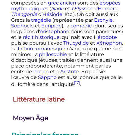
composées en
grec ancien
sont des
épopées
mythologiques
(
Iliade
et
Odyssée
d’
Homère
,
Théogonie
d’
Hésiode
, etc.). On doit aussi aux
Grecs la
tragédie
(représentée par
Eschyle
,
Sophocle
et
Euripide
), la
comédie
(dont seules
les pièces d'
Aristophane
nous sont parvenues)
et le
récit historique
, qui naît avec
Hérodote
puis se poursuit avec
Thucydide
et
Xénophon
.
La
fiction romanesque
n’y occupe qu’une part
minime. La
philosophie
et la littérature
didactique (études, traités) tiennent aussi une
place prépondérante, notamment par les
écrits de
Platon
et d'
Aristote
. En poésie
l'œuvre de
Sappho
est aussi connue que celle
[17]
d'Homère dans l'antiquité
.
Littérature latine
Moyen Âge