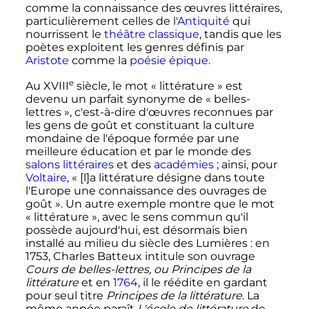
comme la connaissance des œuvres littéraires,
particulièrement celles de l'
Antiquité
qui
nourrissent le
théâtre classique
, tandis que les
poètes exploitent les genres définis par
Aristote
comme la
poésie épique
.
e
Au
XVIII
siècle
, le mot «
littérature
» est
devenu un parfait synonyme de «
belles-
lettres
», c'est-à-dire d'œuvres reconnues par
les gens de goût et constituant la culture
mondaine de l'époque formée par une
meilleure éducation et par le monde des
salons littéraires
et des
académies
; ainsi, pour
Voltaire
, «
[l]a littérature désigne dans toute
l'Europe une connaissance des ouvrages de
goût
». Un autre exemple montre que le mot
«
littérature
», avec le sens commun qu'il
possède aujourd'hui, est désormais bien
installé au milieu du siècle des Lumières
: en
1753, Charles Batteux intitule son ouvrage
Cours de belles-lettres, ou Principes de la
littérature
et en
1764
, il le réédite en gardant
pour seul titre
Principes de la littérature
. La
même année paraît
L'école de littérature
de