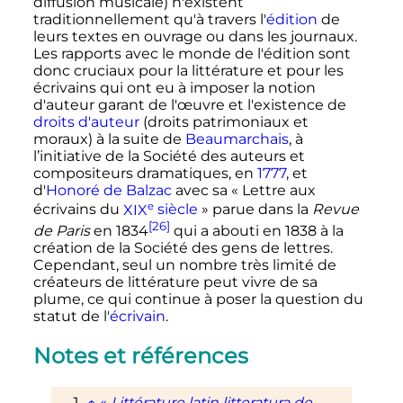
diffusion musicale) n'existent
traditionnellement qu'à travers l'
édition
de
leurs textes en ouvrage ou dans les journaux.
Les rapports avec le monde de l'édition sont
donc cruciaux pour la littérature et pour les
écrivains qui ont eu à imposer la notion
d'auteur garant de l'œuvre et l'existence de
droits d'auteur
(droits patrimoniaux et
moraux) à la suite de
Beaumarchais
, à
l’initiative de la Société des auteurs et
compositeurs dramatiques, en
1777
, et
d'
Honoré de Balzac
avec sa «
Lettre aux
e
écrivains du
XIX
siècle
» parue dans la
Revue
[26]
de Paris
en 1834
qui a abouti en 1838 à la
création de la Société des gens de lettres.
Cependant, seul un nombre très limité de
créateurs de littérature peut vivre de sa
plume, ce qui continue à poser la question du
statut de l'
écrivain
.
Notes et références
↑
«
Littérature latin litteratura de