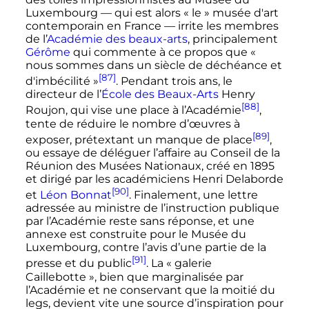
Luxembourg
—
qui est alors « le » musée d'art
contemporain en France
—
irrite les membres
de l’
Académie des beaux-arts
, principalement
Gérôme
qui commente à ce propos que
«
nous sommes dans un siècle de déchéance et
[87]
d'imbécilité »
. Pendant trois ans, le
directeur de l’
École des Beaux-Arts
Henry
[88]
Roujon, qui vise une place à l’Académie
,
tente de réduire le nombre d’œuvres à
[89]
exposer, prétextant un manque de place
,
ou essaye de déléguer l’affaire au Conseil de la
Réunion des Musées Nationaux, créé en 1895
et dirigé par les académiciens Henri Delaborde
[90]
et
Léon Bonnat
. Finalement, une lettre
adressée au ministre de l’instruction publique
par l’Académie reste sans réponse, et une
annexe est construite pour le Musée du
Luxembourg, contre l’avis d’une partie de la
[91]
presse et du public
. La «
galerie
Caillebotte
», bien que marginalisée par
l’Académie et ne conservant que la moitié du
legs, devient vite une source d’inspiration pour