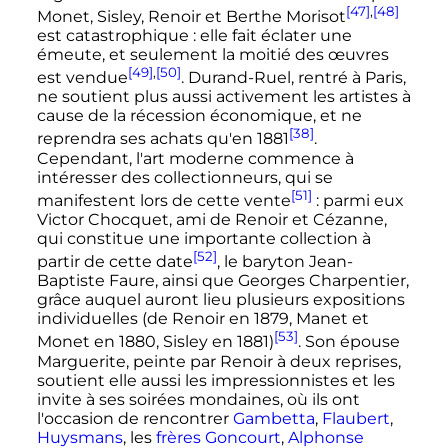
[47]
,
[48]
Monet, Sisley, Renoir et Berthe Morisot
est catastrophique
: elle fait éclater une
émeute, et seulement la moitié des œuvres
[49]
,
[50]
est vendue
. Durand-Ruel, rentré à Paris,
ne soutient plus aussi activement les artistes à
cause de la récession économique, et ne
[38]
reprendra ses achats qu'en 1881
.
Cependant, l'art moderne commence à
intéresser des collectionneurs, qui se
[51]
manifestent lors de cette vente
: parmi eux
Victor Chocquet, ami de Renoir et Cézanne,
qui constitue une importante collection à
[52]
partir de cette date
, le baryton Jean-
Baptiste Faure, ainsi que Georges Charpentier,
grâce auquel auront lieu plusieurs expositions
individuelles (de Renoir en 1879, Manet et
[53]
Monet en 1880, Sisley en 1881)
. Son épouse
Marguerite, peinte par Renoir à deux reprises,
soutient elle aussi les impressionnistes et les
invite à ses soirées mondaines, où ils ont
l'occasion de rencontrer
Gambetta
,
Flaubert
,
Huysmans
, les
frères Goncourt
,
Alphonse