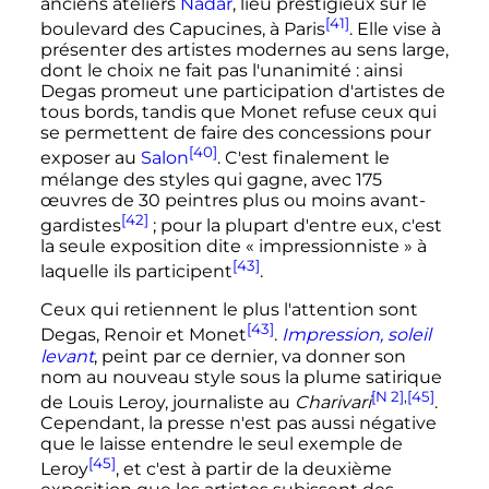
anciens ateliers
Nadar
, lieu prestigieux sur le
[41]
boulevard des Capucines, à Paris
. Elle vise à
présenter des artistes modernes au sens large,
dont le choix ne fait pas l'unanimité
: ainsi
Degas promeut une participation d'artistes de
tous bords, tandis que Monet refuse ceux qui
se permettent de faire des concessions pour
[40]
exposer au
Salon
. C'est finalement le
mélange des styles qui gagne, avec
175
œuvres
de
30 peintres
plus ou moins avant-
[42]
gardistes
; pour la plupart d'entre eux, c'est
la seule exposition dite «
impressionniste
» à
[43]
laquelle ils participent
.
Ceux qui retiennent le plus l'attention sont
[43]
Degas, Renoir et Monet
.
Impression, soleil
levant
, peint par ce dernier, va donner son
nom au nouveau style sous la plume satirique
[N 2]
,
[45]
de Louis Leroy, journaliste au
Charivari
.
Cependant, la presse n'est pas aussi négative
que le laisse entendre le seul exemple de
[45]
Leroy
, et c'est à partir de la deuxième