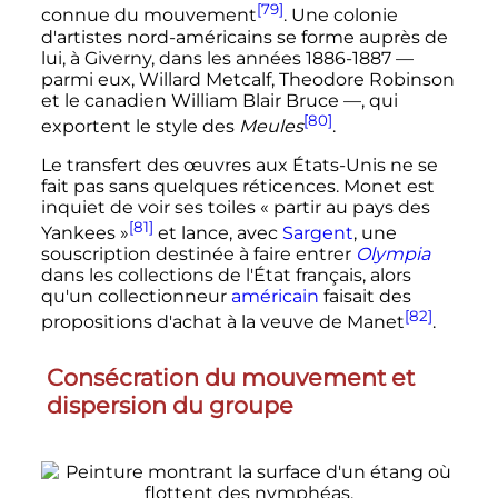
[79]
connue du mouvement
. Une colonie
d'artistes nord-américains se forme auprès de
lui, à Giverny, dans les années 1886-1887
—
parmi eux,
Willard Metcalf
,
Theodore Robinson
et le canadien
William Blair Bruce
—
, qui
[80]
exportent le style des
Meules
.
Le transfert des œuvres aux États-Unis ne se
fait pas sans quelques réticences. Monet est
inquiet de voir ses toiles
« partir au pays des
[81]
Yankees »
et lance, avec
Sargent
, une
souscription destinée à faire entrer
Olympia
dans les collections de l'État français, alors
qu'un collectionneur
américain
faisait des
[82]
propositions d'achat à la veuve de Manet
.
Consécration du mouvement et
dispersion du groupe