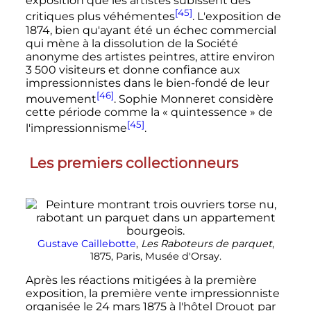
exposition que les artistes subissent des
[45]
critiques plus véhémentes
. L'exposition de
1874, bien qu'ayant été un échec commercial
qui mène à la dissolution de la Société
anonyme des artistes peintres, attire environ
3 500 visiteurs
et donne confiance aux
impressionnistes dans le bien-fondé de leur
[46]
mouvement
. Sophie Monneret considère
cette période comme la
« quintessence »
de
[45]
l'impressionnisme
.
Les premiers collectionneurs
Gustave Caillebotte
,
Les Raboteurs de parquet
,
1875, Paris, Musée d'Orsay.
Après les réactions mitigées à la première
exposition, la première vente impressionniste
organisée le
24 mars 1875
à l'hôtel Drouot par