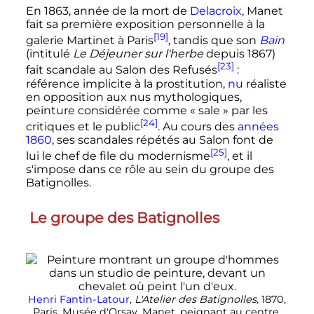
En 1863, année de la mort de
Delacroix
, Manet
fait sa première exposition personnelle à la
[19]
galerie Martinet à Paris
, tandis que son
Bain
(intitulé
Le Déjeuner sur l'herbe
depuis 1867)
[23]
fait scandale au Salon des Refusés
:
référence implicite à la prostitution,
nu
réaliste
en opposition aux nus mythologiques,
peinture considérée comme
« sale »
par les
[24]
critiques et le public
. Au cours des
années
1860
, ses scandales répétés au Salon font de
[25]
lui le chef de file du modernisme
, et il
s'impose dans ce rôle au sein du groupe des
Batignolles.
Le groupe des Batignolles
Henri Fantin-Latour
,
L'Atelier des Batignolles,
1870,
Paris, Musée d'Orsay. Manet, peignant au centre,