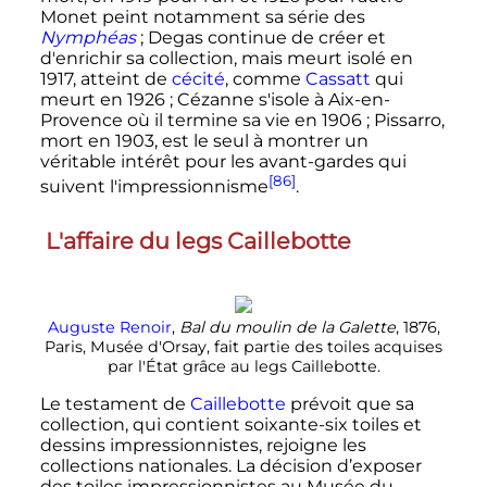
Monet peint notamment sa série des
Nymphéas
; Degas continue de créer et
d'enrichir sa collection, mais meurt isolé en
1917, atteint de
cécité
, comme
Cassatt
qui
meurt en 1926
; Cézanne s'isole à Aix-en-
Provence où il termine sa vie en 1906
; Pissarro,
mort en 1903, est le seul à montrer un
véritable intérêt pour les avant-gardes qui
[86]
suivent l'impressionnisme
.
L'affaire du legs Caillebotte
Auguste Renoir
,
Bal du moulin de la Galette
, 1876,
Paris, Musée d'Orsay, fait partie des toiles acquises
par l'État grâce au legs Caillebotte.
Le testament de
Caillebotte
prévoit que sa
collection, qui contient soixante-six toiles et
dessins impressionnistes, rejoigne les
collections nationales. La décision d’exposer
des toiles impressionnistes au Musée du