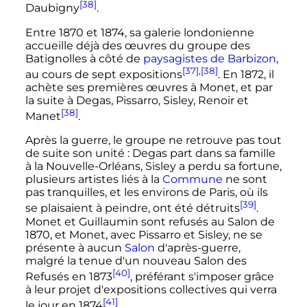
[38]
Daubigny
.
Entre 1870 et 1874, sa galerie londonienne
accueille déjà des œuvres du groupe des
Batignolles à côté de
paysagistes de Barbizon
,
[37]
,
[38]
au cours de sept expositions
. En 1872, il
achète ses premières œuvres à Monet, et par
la suite à Degas, Pissarro, Sisley, Renoir et
[38]
Manet
.
Après la guerre, le groupe ne retrouve pas tout
de suite son unité
: Degas part dans sa famille
à la Nouvelle-Orléans, Sisley a perdu sa fortune,
plusieurs artistes liés à la
Commune
ne sont
pas tranquilles, et les environs de Paris, où ils
[39]
se plaisaient à peindre, ont été détruits
.
Monet et Guillaumin sont refusés au Salon de
1870, et Monet, avec Pissarro et Sisley, ne se
présente à aucun
Salon
d'après-guerre,
malgré la tenue d'un nouveau Salon des
[40]
Refusés en 1873
, préférant s'imposer grâce
à leur projet d'expositions collectives qui verra
[41]
le jour en 1874
.