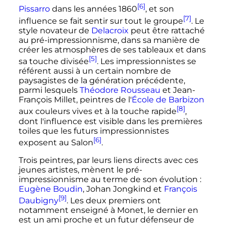
[6]
Pissarro
dans les années 1860
, et son
[7]
influence se fait sentir sur tout le groupe
. Le
style novateur de
Delacroix
peut être rattaché
au pré-impressionnisme, dans sa manière de
créer les atmosphères de ses tableaux et dans
[5]
sa touche divisée
. Les impressionnistes se
référent aussi à un certain nombre de
paysagistes de la génération précédente,
parmi lesquels
Théodore Rousseau
et Jean-
François Millet, peintres de l'
École de Barbizon
[8]
aux couleurs vives et à la touche rapide
,
dont l'influence est visible dans les premières
toiles que les futurs impressionnistes
[6]
exposent au Salon
.
Trois peintres, par leurs liens directs avec ces
jeunes artistes, mènent le pré-
impressionnisme au terme de son évolution
:
Eugène Boudin
, Johan Jongkind et
François
[9]
Daubigny
. Les deux premiers ont
notamment enseigné à Monet, le dernier en
est un ami proche et un futur défenseur de