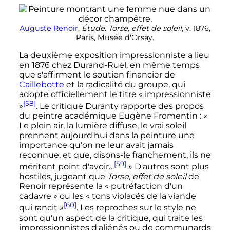
Auguste Renoir
,
Étude. Torse, effet de soleil
, v. 1876,
Paris, Musée d'Orsay.
La deuxième exposition impressionniste a lieu
en 1876 chez Durand-Ruel, en même temps
que s'affirment le soutien financier de
Caillebotte
et la radicalité du groupe, qui
adopte officiellement le titre
« impressionniste
[58]
»
. Le critique Duranty rapporte des propos
du peintre académique Eugène Fromentin
:
«
Le plein air, la lumière diffuse, le vrai soleil
prennent aujourd'hui dans la peinture une
importance qu'on ne leur avait jamais
reconnue, et que, disons-le franchement, ils ne
[59]
méritent point d'avoir…
»
D'autres sont plus
hostiles, jugeant que
Torse, effet de soleil
de
Renoir représente la
« putréfaction d'un
cadavre »
ou les
« tons violacés de la viande
[60]
qui rancit »
. Les reproches sur le style ne
sont qu'un aspect de la critique, qui traite les
impressionnistes d'aliénés ou de communards