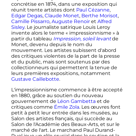
concrétise en 1874, dans une exposition qui
réunit trente artistes dont
Paul Cézanne
,
Edgar Degas
,
Claude Monet
,
Berthe Morisot
,
Camille Pissarro
,
Auguste Renoir
et
Alfred
Sisley
. Le journaliste satirique Louis Leroy
invente alors le terme «
impressionnisme
» à
partir du tableau
Impression, soleil levant
de
Monet, devenu depuis le nom du
mouvement. Les artistes subissent d'abord
des critiques violentes de la part de la presse
et du public, mais sont soutenus par des
collectionneurs qui permettent la tenue de
leurs premières expositions, notamment
Gustave Caillebotte
.
L'impressionnisme commence à être accepté
en 1880, grâce au soutien du nouveau
gouvernement de
Léon Gambetta
et de
critiques comme
Émile Zola
. Les œuvres font
petit à petit leur entrée dans les musées, au
Salon des artistes français, qui succède au
Salon de l'Académie des Beaux-Arts, et sur le
marché de l'art. Le marchand Paul Durand-
Ruel joue un rôle crucial dans le soutien et la