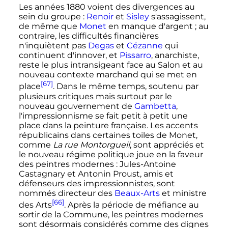
Les années 1880 voient des divergences au
sein du groupe
:
Renoir
et
Sisley
s'assagissent,
de même que
Monet
en manque d'argent
; au
contraire, les difficultés financières
n'inquiètent pas
Degas
et
Cézanne
qui
continuent d'innover, et
Pissarro
, anarchiste,
reste le plus intransigeant face au Salon et au
nouveau contexte marchand qui se met en
[67]
place
. Dans le même temps, soutenu par
plusieurs critiques mais surtout par le
nouveau gouvernement de
Gambetta
,
l'impressionnisme se fait petit à petit une
place dans la peinture française. Les accents
républicains dans certaines toiles de Monet,
comme
La rue Montorgueil
, sont appréciés et
le nouveau régime politique joue en la faveur
des peintres modernes
: Jules-Antoine
Castagnary et Antonin Proust, amis et
défenseurs des impressionnistes, sont
nommés directeur des
Beaux-Arts
et ministre
[66]
des Arts
. Après la période de méfiance au
sortir de la Commune, les peintres modernes
sont désormais considérés comme des dignes