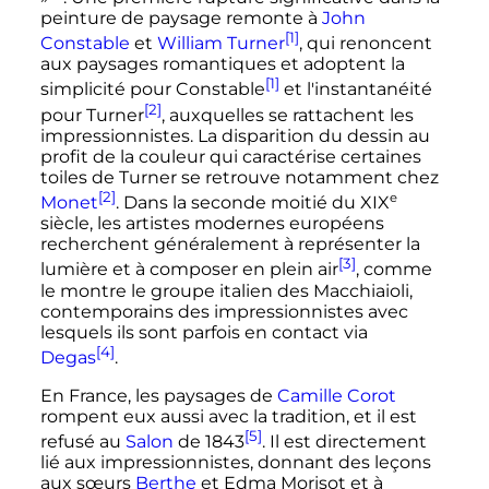
peinture de paysage remonte à
John
[1]
Constable
et
William Turner
, qui renoncent
aux paysages romantiques et adoptent la
[1]
simplicité pour Constable
et l'instantanéité
[2]
pour Turner
, auxquelles se rattachent les
impressionnistes. La disparition du dessin au
profit de la couleur qui caractérise certaines
toiles de Turner se retrouve notamment chez
[2]
e
Monet
. Dans la seconde moitié du
XIX
siècle
, les artistes modernes européens
recherchent généralement à représenter la
[3]
lumière et à composer en plein air
, comme
le montre le groupe italien des Macchiaioli,
contemporains des impressionnistes avec
lesquels ils sont parfois en contact via
[4]
Degas
.
En France, les paysages de
Camille Corot
rompent eux aussi avec la tradition, et il est
[5]
refusé au
Salon
de 1843
. Il est directement
lié aux impressionnistes, donnant des leçons
aux sœurs
Berthe
et Edma Morisot et à