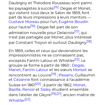
Daubigny et Théodore Rousseau sont parmi
[15]
les paysagistes à succès
. Degas et Monet,
qui visitent tous deux le Salon de 1859, font
part de leurs impressions à leurs mentors
—
Gustave Moreau
pour l'un,
Eugène Boudin
[16]
pour l'autre
. Degas fait part de son
[17]
admiration nouvelle pour Delacroix
, qui
n'est pas partagée par Monet, plus intéressé
[18]
par Constant Troyon et surtout Daubigny
.
En 1859, celles et ceux qui deviendront les
impressionnistes ne se connaissent pas,
[12]
exceptés Fantin-Latour et Whistler
. Le
groupe se forme à partir de 1860
:
Degas
,
Manet
,
Fantin-Latour
et les sœurs
Morisot
se
[19]
rencontrent au Louvre
;
Pissarro
, Guillaumin
et
Cézanne
font connaissance à l'académie
[20]
Suisse en 1861
; à partir de 1862,
Monet
,
Bazille
,
Renoir
et
Sisley
étudient ensemble
[19]
,
[21]
dans l'atelier de Gleyre
, ancien maître de
[22]
Whistler
.