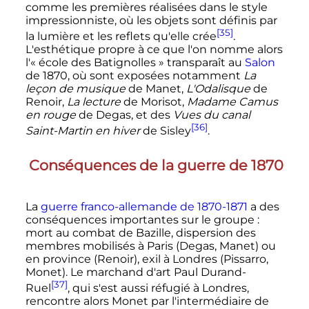
comme les premières réalisées dans le style
impressionniste, où les objets sont définis par
[35]
la lumière et les reflets qu'elle crée
.
L'esthétique propre à ce que l'on nomme alors
l'«
école des Batignolles
» transparaît au
Salon
de 1870, où sont exposées notamment
La
leçon de musique
de Manet,
L'Odalisque
de
Renoir,
La lecture
de Morisot,
Madame Camus
en rouge
de Degas, et des
Vues du canal
[36]
Saint-Martin en hiver
de Sisley
.
Conséquences de la guerre de 1870
La
guerre franco-allemande de 1870-1871
a des
conséquences importantes sur le groupe
:
mort au combat de Bazille, dispersion des
membres mobilisés à Paris (Degas, Manet) ou
en province (Renoir), exil à Londres (Pissarro,
Monet). Le marchand d'art Paul Durand-
[37]
Ruel
, qui s'est aussi réfugié à Londres,
rencontre alors Monet par l'intermédiaire de