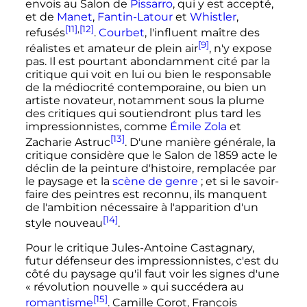
envois au Salon de
Pissarro
, qui y est accepté,
et de
Manet
,
Fantin-Latour
et
Whistler
,
[11]
,
[12]
refusés
.
Courbet
, l'influent maître des
[9]
réalistes et amateur de plein air
, n'y expose
pas. Il est pourtant abondamment cité par la
critique qui voit en lui ou bien le responsable
de la médiocrité contemporaine, ou bien un
artiste novateur, notamment sous la plume
des critiques qui soutiendront plus tard les
impressionnistes, comme
Émile Zola
et
[13]
Zacharie Astruc
. D'une manière générale, la
critique considère que le Salon de 1859 acte le
déclin de la peinture d'histoire, remplacée par
le paysage et la
scène de genre
; et si le savoir-
faire des peintres est reconnu, ils manquent
de l'ambition nécessaire à l'apparition d'un
[14]
style nouveau
.
Pour le critique Jules-Antoine Castagnary,
futur défenseur des impressionnistes, c'est du
côté du paysage qu'il faut voir les signes d'une
«
révolution nouvelle
» qui succédera au
[15]
romantisme
. Camille Corot, François