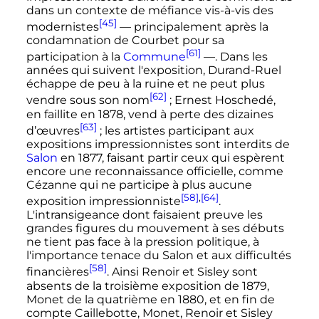
dans un contexte de méfiance vis-à-vis des
[45]
modernistes
—
principalement après la
condamnation de Courbet pour sa
[61]
participation à la
Commune
—
. Dans les
années qui suivent l'exposition, Durand-Ruel
échappe de peu à la ruine et ne peut plus
[62]
vendre sous son nom
; Ernest Hoschedé,
en faillite en 1878, vend à perte des dizaines
[63]
d’œuvres
; les artistes participant aux
expositions impressionnistes sont interdits de
Salon
en 1877, faisant partir ceux qui espèrent
encore une reconnaissance officielle, comme
Cézanne qui ne participe à plus aucune
[58]
,
[64]
exposition impressionniste
.
L'intransigeance dont faisaient preuve les
grandes figures du mouvement à ses débuts
ne tient pas face à la pression politique, à
l'importance tenace du Salon et aux difficultés
[58]
financières
. Ainsi Renoir et Sisley sont
absents de la troisième exposition de 1879,
Monet de la quatrième en 1880, et en fin de
compte Caillebotte, Monet, Renoir et Sisley