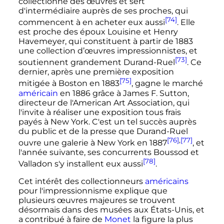
collectionne des œuvres et sert
d'intermédiaire auprès de ses proches, qui
[74]
commencent à en acheter eux aussi
. Elle
est proche des époux Louisine et Henry
Havemeyer, qui constituent à partir de 1883
une collection d’œuvres impressionnistes, et
[73]
soutiennent grandement Durand-Ruel
. Ce
dernier, après une première exposition
[75]
mitigée à Boston en 1883
, gagne le marché
américain
en 1886 grâce à James F. Sutton,
directeur de l'American Art Association, qui
l'invite à réaliser une exposition tous frais
payés à New York. C'est un tel succès auprès
du public et de la presse que Durand-Ruel
[76]
,
[77]
ouvre une galerie à New York en 1887
, et
l'année suivante, ses concurrents Boussod et
[78]
Valladon s'y installent eux aussi
.
Cet intérêt des collectionneurs
américains
pour l'impressionnisme explique que
plusieurs œuvres majeures se trouvent
désormais dans des musées aux États-Unis, et
a contribué à faire de
Monet
la figure la plus