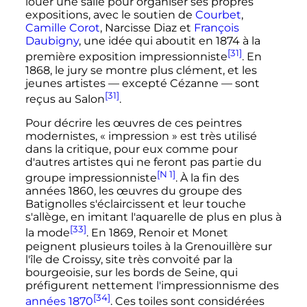
louer une salle pour organiser ses propres
expositions, avec le soutien de
Courbet
,
Camille Corot
, Narcisse Diaz et
François
Daubigny
, une idée qui aboutit en 1874 à la
[31]
première exposition impressionniste
. En
1868, le jury se montre plus clément, et les
jeunes artistes
—
excepté Cézanne
—
sont
[31]
reçus au Salon
.
Pour décrire les œuvres de ces peintres
modernistes,
« impression »
est très utilisé
dans la critique, pour eux comme pour
d'autres artistes qui ne feront pas partie du
[N 1]
groupe impressionniste
. À la fin des
années 1860, les œuvres du groupe des
Batignolles s'éclaircissent et leur touche
s'allège, en imitant l'aquarelle de plus en plus à
[33]
la mode
. En 1869, Renoir et Monet
peignent plusieurs toiles à la Grenouillère sur
l'île de Croissy, site très convoité par la
bourgeoisie, sur les bords de Seine, qui
préfigurent nettement l'impressionnisme des
[34]
années 1870
. Ces toiles sont considérées