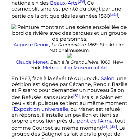
[29]
nationale »
des
Beaux-Arts
. Ce
cosmopolitisme est pointé du doigt par une
[30]
partie de la critique dès les années 1860
.
Auguste Renoir
,
La Grenouillère
, 1869, Stockholm,
Nationalmuseum.
Claude Monet
,
Bain à la Grenouillère
, 1869, New
York,
Metropolitan Museum of Art
.
En 1867, face à la sévérité du jury du
Salon
, une
pétition est signée par Cézanne, Renoir, Bazille
et Pissarro pour demander un nouveau Salon
[31]
des Refusés, sans succès
. Mais le Salon est
peu visité, puisque se tient au même moment
l'
Exposition universelle
, où Manet est refusé
;
en réponse, il installe un pavillon et tient sa
propre exposition près du
pont de l'Alma
, tout
[31]
,
[32]
comme Courbet au même moment
. Le
groupe des Batignolles fait alors le projet de