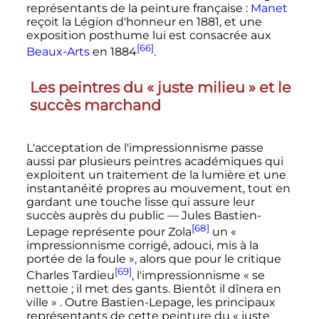
représentants de la peinture française
:
Manet
reçoit la Légion d'honneur en 1881, et une
exposition posthume lui est consacrée aux
[66]
Beaux-Arts
en 1884
.
Les peintres du «
juste milieu
» et le
succès marchand
L'acceptation de l'impressionnisme passe
aussi par plusieurs peintres académiques qui
exploitent un traitement de la lumière et une
instantanéité propres au mouvement, tout en
gardant une touche lisse qui assure leur
succès auprès du public
—
Jules Bastien-
[68]
Lepage
représente pour Zola
un
«
impressionnisme corrigé, adouci, mis à la
portée de la foule »
, alors que pour le critique
[69]
Charles Tardieu
, l'impressionnisme
« se
nettoie ; il met des gants. Bientôt il dînera en
ville »
. Outre Bastien-Lepage, les principaux
représentants de cette peinture du
« juste