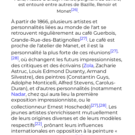
est entouré entre autres de Bazille, Renoir et
[26]
Monet
.
À partir de 1866, plusieurs artistes et
personnalités liées au monde de l'art se
retrouvent régulièrement au café Guerbois,
[27]
Grande-Rue-des-Batignolles
. Le café est
proche de l'atelier de Manet, et il est la
[27]
,
personnalité la plus forte de ces réunions
[28]
, où échangent les futurs impressionnistes,
des critiques et des écrivains (
Zola
, Zacharie
Astruc, Louis Edmond Duranty, Armand
Silvestre), des peintres (Constantin Guys,
Adolphe Monticelli, Alfred Stevens, Carolus-
Duran), et d'autres personnalités (notamment
Nadar
, chez qui aura lieu la première
exposition impressionniste, ou le
[27]
,
[28]
collectionneur Ernest Hoschedé)
. Les
jeunes artistes s'enrichissent mutuellement
de leurs origines diverses et de leurs modèles
[22]
respectifs
, prônant leurs influences
internationales en opposition à la peinture
«