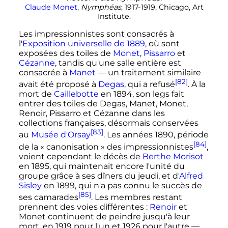
Claude Monet
,
Nymphéas
, 1917-1919, Chicago, Art
Institute.
Les impressionnistes sont consacrés à
l'
Exposition universelle de 1889
, où sont
exposées des toiles de
Monet
,
Pissarro
et
Cézanne
, tandis qu'une salle entière est
consacrée à
Manet
—
un traitement similaire
[82]
avait été proposé à
Degas
, qui a refusé
. À la
mort de
Caillebotte
en 1894, son legs fait
entrer des toiles de Degas, Manet, Monet,
Renoir, Pissarro et Cézanne dans les
collections françaises, désormais conservées
[83]
au
Musée d'Orsay
. Les années 1890, période
[84]
de la «
canonisation
» des impressionnistes
,
voient cependant le décès de
Berthe Morisot
en 1895, qui maintenait encore l'unité du
groupe grâce à ses dîners du jeudi, et d'
Alfred
Sisley
en 1899, qui n'a pas connu le succès de
[85]
ses camarades
. Les membres restant
prennent des voies différentes
:
Renoir
et
Monet continuent de peindre jusqu'à leur
mort, en 1919 pour l'un et 1926 pour l'autre
—