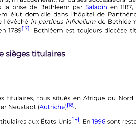
s la prise de Bethléem par
Saladin
en 1187,
m élut domicile dans l'hôpital de Panthén
e l'évêché
in partibus infidelium
de Bethléem 
[17]
n 1789
. Bethléem est toujours diocèse tit
 sièges titulaires
I
s titulaires, tous situés en Afrique du Nord
[18]
ner Neustadt (
Autriche
)
.
[19]
titulaires aux États-Unis
. En
1996
sont rest