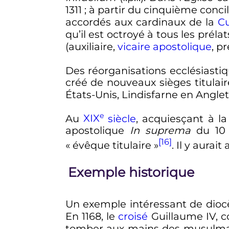
1311
; à partir du cinquième concil
accordés aux cardinaux de la
C
qu’il est octroyé à tous les préla
(auxiliaire,
vicaire apostolique
, p
Des réorganisations ecclésiasti
créé de nouveaux sièges titulair
États-Unis, Lindisfarne en Anglet
e
Au
XIX
siècle
, acquiesçant à 
apostolique
In suprema
du
10 
[16]
«
évêque titulaire
»
. Il y aurai
Exemple historique
Un exemple intéressant de dio
En 1168, le
croisé
Guillaume IV, 
tomber aux mains des musulmans, 