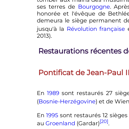
ses terres de
Bourgogne
. Aprè
honorée et l'évêque de Bethlée
demeura le siège permanent d
jusqu'à la
Révolution française
e
2013).
Restaurations récentes de
Pontificat de Jean-Paul I
En
1989
sont restaurés 27 siège
(
Bosnie-Herzégovine
) et de Wie
En
1995
sont restaurés 12 sièges 
[20]
au
Groenland
(Gardar)
.