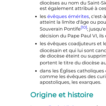
diocèses au nom du Saint-Si
est également attribué à ces
les
évêques émérites
, c'est
atteint la limite d'âge ou po
[10]
Souverain Pontife
; jusqu'
décision du Pape Paul VI, il
les évêques coadjuteurs et l
diocésain et qui lui sont c
de diocèse éteint ou supprim
portent le titre du diocèse a
dans les Églises catholiques 
comme les évêques des curies
apostoliques, les exarques.
Origine et histoire