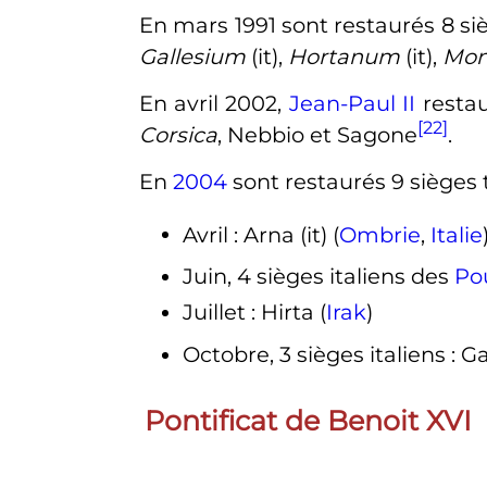
En
mars 1991
sont restaurés 8 siè
Gallesium
(it)
,
Hortanum
(it)
,
Mon
En
avril 2002
,
Jean-Paul II
restau
[22]
Corsica
, Nebbio et Sagone
.
En
2004
sont restaurés 9 sièges t
Avril
: Arna
(it)
(
Ombrie
,
Italie
Juin, 4 sièges italiens des
Pou
Juillet
: Hirta (
Irak
)
Octobre, 3 sièges italiens
: Ga
Pontificat de Benoit XVI