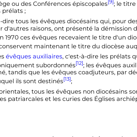
[9]
ège ou des Conférences épiscopales
; le tit
 prélats
;
-à-dire tous les évêques diocésains qui, pour de
ur d'autres raisons, ont présenté la démission 
en 1970 ces évêques recevaient le titre d'un d
s conservent maintenant le titre du diocèse auq
es
évêques auxiliaires
, c'est-à-dire les prélats
[12]
anoniquement subordonnés
; les évêques auxil
é, tandis que les évêques coadjuteurs, par déc
[13]
uquel ils sont destinés
;
orientales, tous les évêques non diocésains so
 patriarcales et les curies des Églises archiép