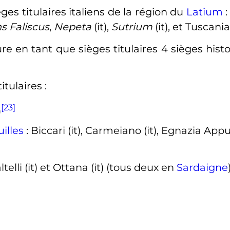
ges titulaires italiens de la région du
Latium
s Faliscus
,
Nepeta
(it)
,
Sutrium
(it)
, et Tuscani
re en tant que sièges titulaires 4 sièges hist
itulaires
:
[23]
)
illes
: Biccari
(it)
, Carmeiano
(it)
, Egnazia Appu
ltelli
(it)
et Ottana
(it)
(tous deux en
Sardaigne