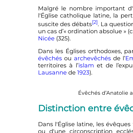
Malgré le nombre important d'év
l'Église catholique latine, la pe
[2]
suscite des débats
. La questio
un cas d’«
ordination absolue
» (
Nicée
(325).
Dans les Églises orthodoxes, par
évêchés
ou
archevêchés
de l’
Em
territoires à l’
islam
et de l’exp
Lausanne
de
1923
).
Évêchés d’Anatolie 
Distinction entre évêqu
Dans l'Église latine, les évêques
ou d'une circonscription ecclé