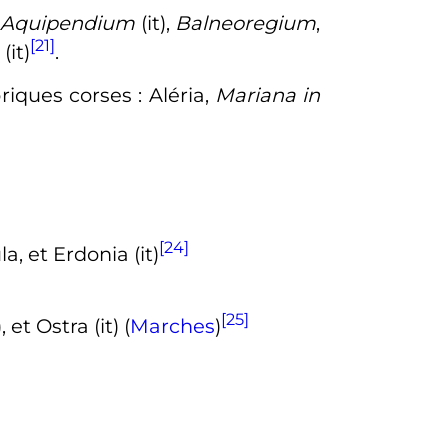
:
Aquipendium
(it)
,
Balneoregium
,
[21]
a
(it)
.
oriques corses
: Aléria,
Mariana in
[24]
la, et Erdonia
(it)
[25]
), et Ostra
(it)
(
Marches
)