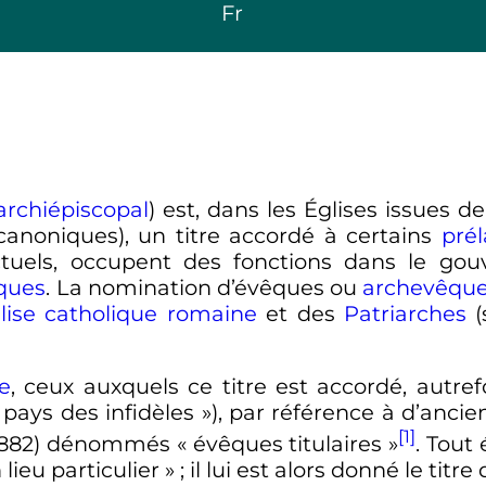
Fr
archiépiscopal
) est, dans les Églises issues d
canoniques), un titre accordé à certains
prél
tuels, occupent des fonctions dans le gou
ques
. La nomination d’évêques ou
archevêqu
lise catholique romaine
et des
Patriarches
(
e
, ceux auxquels ce titre est accordé, autr
 pays des infidèles
»), par référence à d’anci
[1]
1882) dénommés «
évêques titulaires
»
. Tout
lieu particulier
»
; il lui est alors donné le titre