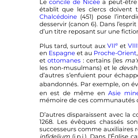
Le
concile de Nicée
a peut-être
établit que les clercs doivent 
Chalcédoine
(451) pose l’interd
desservir (canon 6). Dans l’espri
d’un titre reposant sur une fictio
e
Plus tard, surtout aux
VII
et
VIII
en
Espagne
et au
Proche-Orient
et
ottomanes
: certains (les
ma'
les non-musulmans) et le
devsh
d’autres s’enfuient pour échappe
abandonnés. Par exemple, on év
en est de même en
Asie min
mémoire de ces communautés ch
D’autres disparaissent avec la 
1268. Les évêques chassés son
successeurs comme auxiliaires r
infidelium
(i.p.i.). Dans l’Églis