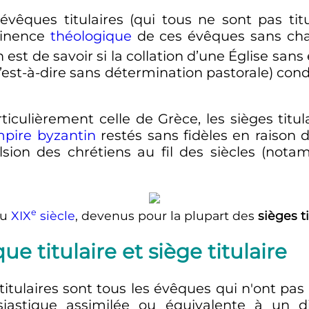
êques titulaires (qui tous ne sont pas titul
rtinence
théologique
de ces évêques sans char
n est de savoir si la collation d’une Église san
c’est-à-dire sans détermination pastorale) co
ticulièrement celle de Grèce, les sièges tit
pire byzantin
restés sans fidèles en raison
ulsion des chrétiens au fil des siècles (
e
au
XIX
siècle
, devenus pour la plupart des
sièges ti
e titulaire et siège titulaire
 titulaires sont tous les évêques qui n'ont pa
siastique assimilée ou équivalente à un dio