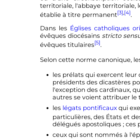
territoriale, l'abbaye territoriale, 
[3]
,
[4]
établie à titre permanent
.
Dans les
Églises catholiques or
évêques diocésains
stricto sens
[5]
évêques titulaires
.
Selon cette norme canonique, les
les prélats qui exercent leu
présidents des dicastères pon
l'exception des cardinaux, qu
autres se voient attribuer le
les
légats pontificaux
qui exe
particulières, des États et d
délégués apostoliques
; ces
ceux qui sont nommés à l'épi