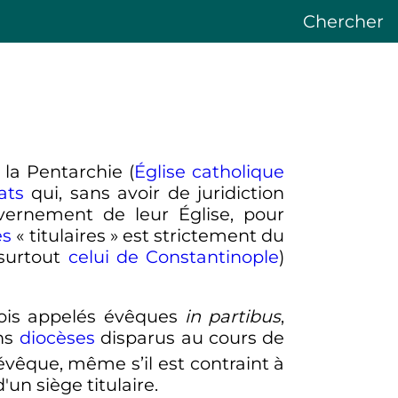
Chercher
e la Pentarchie (
Église catholique
ats
qui, sans avoir de juridiction
vernement de leur Église, pour
es
«
titulaires
» est strictement du
surtout
celui de Constantinople
)
efois appelés évêques
in partibus
,
ens
diocèses
disparus au cours de
 évêque, même s’il est contraint à
 d'un siège titulaire.