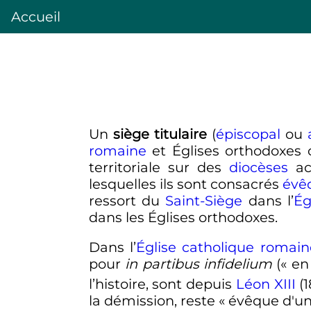
Accueil
Un
siège titulaire
(
épiscopal
ou
romaine
et Églises orthodoxes 
territoriale sur des
diocèses
ac
lesquelles ils sont consacrés
évê
ressort du
Saint-Siège
dans l’
Ég
dans les Églises orthodoxes.
Dans l’
Église catholique romain
pour
in partibus infidelium
(«
en
l’histoire, sont depuis
Léon XIII
(
la démission, reste «
évêque d'un 