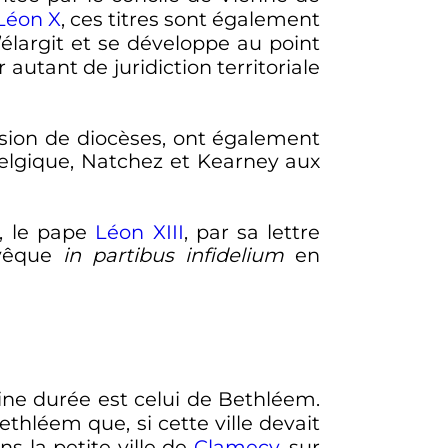
Léon X
, ces titres sont également
élargit et se développe au point
 autant de juridiction territoriale
ssion de diocèses, ont également
Belgique, Natchez et Kearney aux
, le pape
Léon XIII
, par sa lettre
évêque
in partibus infidelium
en
ne durée est celui de Bethléem.
ethléem que, si cette ville devait
s la petite ville de
Clamecy
, sur