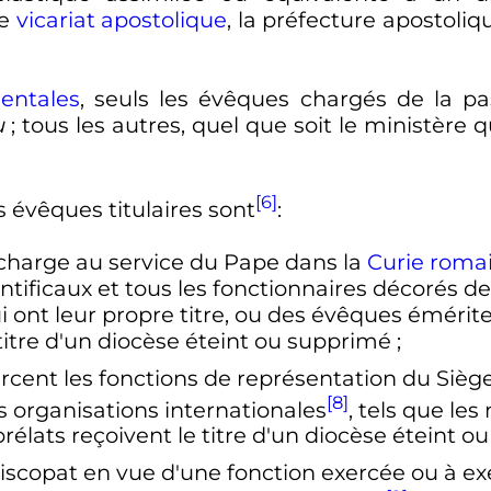
le
vicariat apostolique
, la préfecture apostoliq
ientales
, seuls les évêques chargés de la pa
u
; tous les autres, quel que soit le ministère 
[6]
 évêques titulaires sont
:
r charge au service du Pape dans la
Curie roma
tificaux et tous les fonctionnaires décorés de
i ont leur propre titre, ou des évêques émérites
 titre d'un diocèse éteint ou supprimé
;
rcent les fonctions de représentation du Sièg
[8]
es organisations internationales
, tels que le
 prélats reçoivent le titre d'un diocèse éteint 
scopat en vue d'une fonction exercée ou à exerc