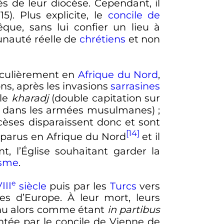
 de leur diocèse. Cependant, il
5). Plus explicite, le
concile de
êque, sans lui confier un lieu à
munauté réelle de
chrétiens
et non
iculièrement en
Afrique du Nord
,
ons, après les invasions
sarrasines
 le
kharadj
(double capitation sur
s dans les armées musulmanes)
;
ocèses disparaissent donc et sont
[14]
sparus en Afrique du Nord
et il
, l’Église souhaitant garder la
isme
.
e
III
siècle
puis par les
Turcs
vers
s d’Europe. À leur mort, leurs
nnu alors comme étant
in partibus
mentée par le concile de Vienne de