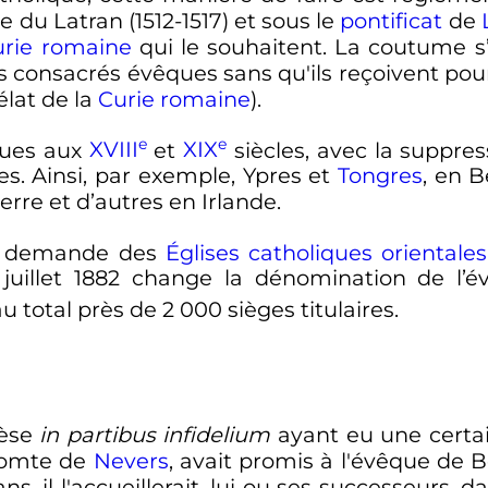
e du Latran (1512-1517) et sous le
pontificat
de
urie romaine
qui le souhaitent. La coutume s’
ts consacrés évêques sans qu'ils reçoivent pour
rélat de la
Curie romaine
).
e
e
ques aux
XVIII
et
XIX
siècles
, avec la suppre
es. Ainsi, par exemple, Ypres et
Tongres
, en 
erre et d’autres en Irlande.
la demande des
Églises catholiques orientales
juillet 1882
change la dénomination de l’
t au total près de
2 000 sièges
titulaires.
cèse
in partibus infidelium
ayant eu une certai
comte de
Nevers
, avait promis à l'évêque de B
il l'accueillerait, lui ou ses successeurs, dan