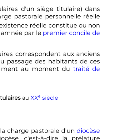
aires d'un siège titulaire) dans
ge pastorale personnelle réelle
s existence réelle constitue ou non
ndamnée par le
premier concile de
ulaires correspondent aux anciens
 du passage des habitants de ces
notamment au moment du
traité de
e
tulaires
au
XX
siècle
s la charge pastorale d'un
diocèse
cèse, c'est-à-dire la prélature