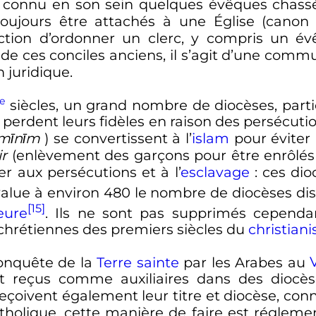
 connu en son sein quelques évêques chassés
toujours être attachés à une Église (canon 1
iction d’ordonner un clerc, y compris un év
t de ces conciles anciens, il s’agit d’une com
n juridique.
e
siècles
, un grand nombre de diocèses, part
, perdent leurs fidèles en raison des persécuti
mīnīm
) se convertissent à l’
islam
pour éviter
ir
(enlèvement des garçons pour être enrôlé
r aux persécutions et à l’
esclavage
: ces di
alue à environ 480 le nombre de diocèses di
[15]
eure
. Ils ne sont pas supprimés cependant
rétiennes des premiers siècles du
christian
conquête de la
Terre sainte
par les Arabes au
V
t reçus comme auxiliaires dans des diocèse
eçoivent également leur titre et diocèse, co
e catholique, cette manière de faire est régle