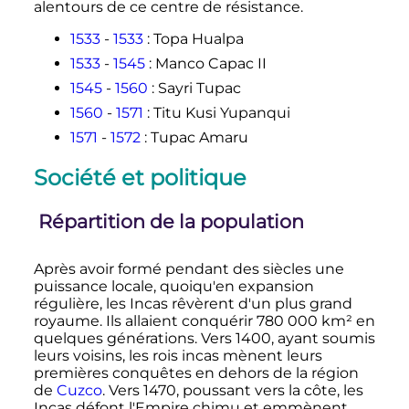
alentours de ce centre de résistance.
1533
-
1533
: Topa Hualpa
1533
-
1545
: Manco Capac II
1545
-
1560
: Sayri Tupac
1560
-
1571
: Titu Kusi Yupanqui
1571
-
1572
: Tupac Amaru
Société et politique
Répartition de la population
Après avoir formé pendant des siècles une
puissance locale, quoiqu'en expansion
régulière, les Incas rêvèrent d'un plus grand
royaume. Ils allaient conquérir
780 000
km² en
quelques générations. Vers 1400, ayant soumis
leurs voisins, les rois incas mènent leurs
premières conquêtes en dehors de la région
de
Cuzco
. Vers 1470, poussant vers la côte, les
Incas défont l'Empire chimu et emmènent