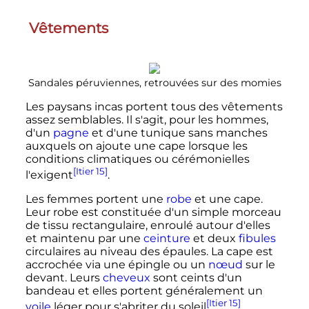
Vêtements
Sandales péruviennes, retrouvées sur des momies
Les paysans incas portent tous des vêtements
assez semblables. Il s'agit, pour les hommes,
d'un
pagne
et d'une tunique sans manches
auxquels on ajoute une cape lorsque les
conditions climatiques ou cérémonielles
[Itier 15]
l'exigent
.
Les femmes portent une
robe
et une cape.
Leur robe est constituée d'un simple morceau
de tissu rectangulaire, enroulé autour d'elles
et maintenu par une
ceinture
et deux
fibules
circulaires au niveau des épaules. La cape est
accrochée via une épingle ou un
nœud
sur le
devant. Leurs
cheveux
sont ceints d'un
bandeau et elles portent généralement un
[Itier 15]
voile
léger pour s'abriter du soleil
.