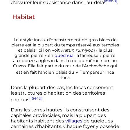
[Itier 8]
d'assurer leur subsistance dans l'au-delà
.
Habitat
Le «
style inca
» d'encastrement de gros blocs de
pierre est la plupart du temps réservé aux temples
et palais. Ici l'on voit
Hatun rumiyoc
(«
la plus
grande pierre
» en
quechua
, la fameuse «
pierre
aux douze angles
» dans la rue du même nom au
Cuzco. Elle fait partie du mur de l'Archevêché qui
e
est en fait l'ancien palais du
VI
empereur Inca
Roca.
Dans la plupart des cas, les Incas conservent
les structures d'habitation des territoires
[Itier 9]
conquis
.
Dans les terres hautes, ils construisent des
capitales provinciales, mais la plupart des
habitants habitent des
villages
de quelques
centaines d'habitants. Chaque foyer y possède