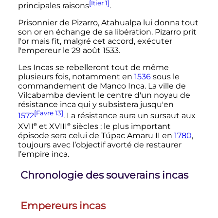
[Itier 1]
principales raisons
.
Prisonnier de Pizarro, Atahualpa lui donna tout
son or en échange de sa libération. Pizarro prit
l'or mais fit, malgré cet accord, exécuter
l'empereur le
29 août 1533
.
Les Incas se rebelleront tout de même
plusieurs fois, notamment en
1536
sous le
commandement de Manco Inca. La ville de
Vilcabamba devient le centre d'un noyau de
résistance inca qui y subsistera jusqu'en
[Favre 13]
1572
. La résistance aura un sursaut aux
e
e
XVII
et
XVIII
siècles
; le plus important
épisode sera celui de Túpac Amaru II en
1780
,
toujours avec l’objectif avorté de restaurer
l’empire inca.
Chronologie des souverains incas
Empereurs incas