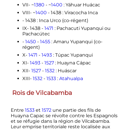
VII- ~
1380
- ~
1400
: Yáhuar Huácac
VIII- ~
1400
- 1438
: Viracocha Inca
- 1438
: Inca Urco (co-régent)
IX- 1438 -
1471
: Pachacuti Yupanqui ou
Pachacútec
-
1450
-
1455
: Amaru Yupanqui (co-
régent)
X-
1471
-
1493
: Túpac Yupanqui
XI-
1493
-
1527
: Huayna Cápac
XII-
1527
-
1532
: Huáscar
XIII-
1532
-
1533
:
Atahualpa
Rois de Vilcabamba
Entre
1533
et
1572
une partie des fils de
Huayna Capac se révolte contre les Espagnols
et se réfugie dans la région de Vilcabamba.
Leur emprise territoriale reste localisée aux