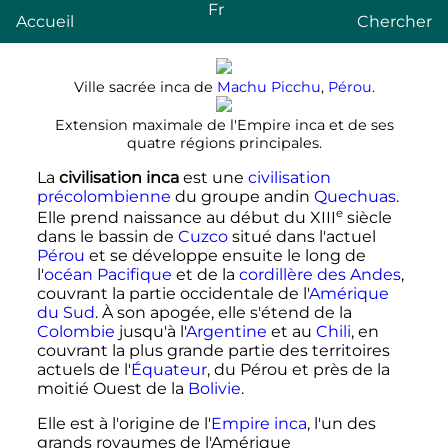
Fr
Accueil
Chercher
Ville sacrée inca de
Machu Picchu
,
Pérou
.
Extension maximale de l'Empire inca et de ses
quatre régions principales.
La
civilisation inca
est une
civilisation
précolombienne
du groupe andin
Quechuas
.
e
Elle prend naissance au début du
XIII
siècle
dans le bassin de
Cuzco
situé dans l'actuel
Pérou
et se développe ensuite le long de
l'
océan Pacifique
et de la
cordillère des Andes
,
couvrant la partie occidentale de l'
Amérique
du Sud
. À son apogée, elle s'étend de la
Colombie
jusqu'à l'
Argentine
et au
Chili
, en
couvrant la plus grande partie des territoires
actuels de l'
Équateur
, du Pérou et près de la
moitié Ouest de la
Bolivie
.
Elle est à l'origine de l'
Empire inca
, l'un des
grands royaumes de l'Amérique