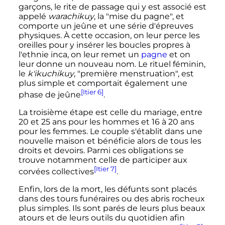
garçons, le rite de passage qui y est associé est
appelé
warachikuy
, la "mise du pagne", et
comporte un jeûne et une série d'épreuves
physiques. À cette occasion, on leur perce les
oreilles pour y insérer les boucles propres à
l'ethnie inca, on leur remet un
pagne
et on
leur donne un nouveau nom. Le rituel féminin,
le
k'ikuchikuy
, "première menstruation", est
plus simple et comportait également une
[Itier 6]
phase de jeûne
.
La troisième étape est celle du mariage, entre
20 et
25 ans
pour les hommes et 16 à
20 ans
pour les femmes. Le couple s'établit dans une
nouvelle maison et bénéficie alors de tous les
droits et devoirs. Parmi ces obligations se
trouve notamment celle de participer aux
[Itier 7]
corvées collectives
.
Enfin, lors de la mort, les défunts sont placés
dans des tours funéraires ou des abris rocheux
plus simples. Ils sont parés de leurs plus beaux
atours et de leurs outils du quotidien afin