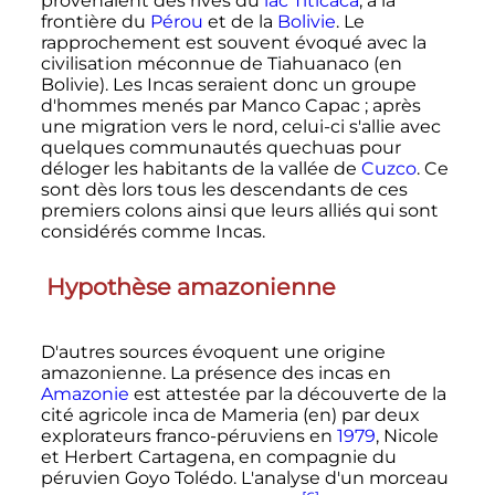
provenaient des rives du
lac Titicaca
, à la
frontière du
Pérou
et de la
Bolivie
. Le
rapprochement est souvent évoqué avec la
civilisation méconnue de Tiahuanaco (en
Bolivie). Les Incas seraient donc un groupe
d'hommes menés par Manco Capac
; après
une migration vers le nord, celui-ci s'allie avec
quelques communautés quechuas pour
déloger les habitants de la vallée de
Cuzco
. Ce
sont dès lors tous les descendants de ces
premiers colons ainsi que leurs alliés qui sont
considérés comme Incas.
Hypothèse amazonienne
D'autres sources évoquent une origine
amazonienne. La présence des incas en
Amazonie
est attestée par la découverte de la
cité agricole inca de Mameria
(en)
par deux
explorateurs franco-péruviens en
1979
, Nicole
et Herbert Cartagena, en compagnie du
péruvien Goyo Tolédo. L'analyse d'un morceau