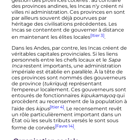
gestion des provinces côtières
: au contraire
des provinces andines, les Incas n'y créent ni
villes ni administration. Ces provinces en sont
par ailleurs souvent déjà pourvues par
héritage des civilisations précédentes. Les
Incas se contentent de gouverner à distance
[Itier 3]
en maintenant les élites locales
.
Dans les Andes, par contre, les Incas créent de
véritables capitales provinciales. Si les liens
personnels entre les chefs locaux et le
Sapa
Inca
restent importants, une administration
impériale est établie en parallèle. À la tête de
ces provinces sont nommés des gouverneurs
de province (
tukriquq
) représentant
l'empereur localement. Ces gouverneurs sont
entourés de fonctionnaires
kipukamayoq
qui
procèdent au recensement de la population à
[Itier 4]
l'aide des
kipus
. Le recensement revêt
un rôle particulièrement important dans un
État où les seuls tributs versés le sont sous
[Favre 14]
forme de corvées
.