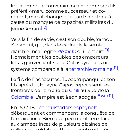
Initialement le souverain Inca nomme son fils
préféré Amaru comme successeur et co-
régent, mais il change plus tard son choix à
cause du manque de capacités militaires du
[10]
jeune Amaru
.
Vers la fin de sa vie, c’est son double, Yamqui
Yupanqui, qui, dans le cadre de la semi-
[9]
diarchie Inca, règne
de facto
sur l’empire
.
Normalement les doubles des empereurs
Incas gouvernent sur le Collasuyu dans un
[11]
système comparable à la
tétrarchie romaine
.
Le fils de Pachacutec, Tupac Yupanqui et son
fils après lui, Huayna Capac, repoussent les
frontières de l'empire du
Chili
au Sud de la
[Favre 11]
Colombie
. L'empire est à son apogée
.
En 1532, 180
conquistadors
espagnols
débarquent et commencent la conquête de
l'empire inca. Bien que peu nombreux face
aux armées incas de plusieurs dizaines de
milliers de soldats, cette conquête est très