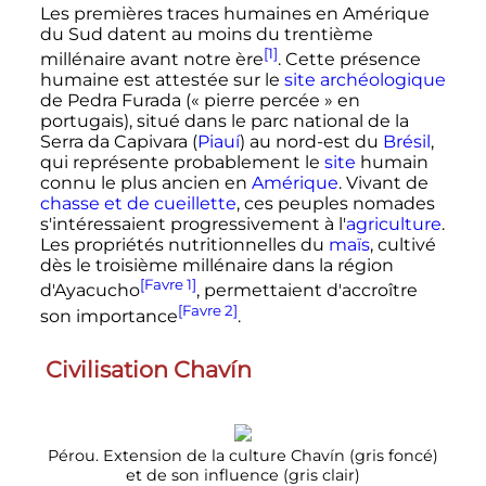
Les premières traces humaines en Amérique
du Sud datent au moins du trentième
[1]
millénaire avant notre ère
. Cette présence
humaine est attestée sur le
site archéologique
de Pedra Furada («
pierre percée
» en
portugais), situé dans le parc national de la
Serra da Capivara (
Piauí
) au nord-est du
Brésil
,
qui représente probablement le
site
humain
connu le plus ancien en
Amérique
. Vivant de
chasse et de cueillette
, ces peuples nomades
s'intéressaient progressivement à l'
agriculture
.
Les propriétés nutritionnelles du
maïs
, cultivé
dès le troisième millénaire dans la région
[Favre 1]
d'Ayacucho
, permettaient d'accroître
[Favre 2]
son importance
.
Civilisation Chavín
Pérou. Extension de la culture Chavín (gris foncé)
et de son influence (gris clair)