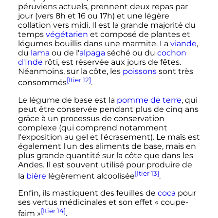
péruviens actuels, prennent deux repas par
jour (vers 8h et 16 ou 17h) et une légère
collation vers midi. Il est la grande majorité du
temps
végétarien
et composé de plantes et
légumes bouillis dans une marmite. La
viande
,
du
lama
ou de l'
alpaga
séché ou du
cochon
d'Inde
rôti, est réservée aux jours de fêtes.
Néanmoins, sur la côte, les
poissons
sont très
[Itier 12]
consommés
.
Le légume de base est la
pomme de terre
, qui
peut être conservée pendant plus de cinq ans
grâce à un processus de conservation
complexe (qui comprend notamment
l'exposition au gel et l'écrasement). Le maïs est
également l'un des aliments de base, mais en
plus grande quantité sur la côte que dans les
Andes. Il est souvent utilisé pour produire de
[Itier 13]
la
bière
légèrement alcoolisée
.
Enfin, ils mastiquent des feuilles de
coca
pour
ses vertus médicinales et son effet «
coupe-
[Itier 14]
faim
»
.