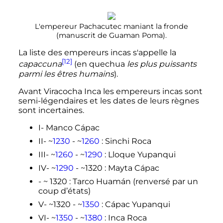
L'empereur Pachacutec maniant la fronde
(manuscrit de Guaman Poma).
La liste des empereurs incas s'appelle la
[12]
capaccuna
(en quechua
les plus puissants
parmi les êtres humains
).
Avant Viracocha Inca les empereurs incas sont
semi-légendaires et les dates de leurs règnes
sont incertaines.
I- Manco Cápac
II- ~
1230
- ~
1260
: Sinchi Roca
III- ~
1260
- ~
1290
: Lloque Yupanqui
IV- ~
1290
- ~1320
: Mayta Cápac
- ~ 1320
: Tarco Huamán (renversé par un
coup d’états)
V- ~1320 - ~
1350
: Cápac Yupanqui
VI- ~
1350
- ~
1380
: Inca Roca