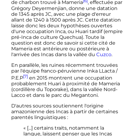
[6]
de charbon trouvé à Mameria
, effectuée par
Grégory Deyermenjian, donne une datation
de 1345 après JC, avec une plage d'erreur
allant de 1240 à 1500 après JC. Cette datation
laisse donc les deux hypothèses ouvertes
d'une occupation Inca, ou Huari tardif (empire
pré-Inca de culture Quechua). Toute la
question est donc de savoir si cette cité de
Mameria est antérieure ou postérieure à
l'arrivée des Incas dans la vallée du
Cuzco
.
En parallèle, les ruines récemment trouvées
par l'équipe franco-péruvienne Inka LLacta /
[7]
P.E.P
en 2015 montrent une occupation
probablement Huari à proximité de Mameria
(cordillère du Toporake), dans la vallée Nord-
Lacco et dans le parc du Megantoni.
D'autres sources soutiennent l'origine
amazonienne des Incas à partir de certaines
parentés linguistiques
:
« [...] certains traits, notamment la
langue, laissent penser que les Incas