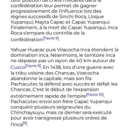
Leur position de chefs militaires dans la
confédération leur permet de gagner
progressivement de l'influence lors des
règnes successifs de Sinchi Roca, Lloque
Yupanqui, Mayta Capac et Capac Yupanqui.
Finalement, à la mort de Capac Yupanqui, Inca
Roca s'empare du contrôle de la
[Favre 9]
confédération
.
Yahuar Huacac puis Viracocha Inca étendent la
domination inca. Néanmoins, le territoire inca
ne dépasse pas un rayon de
40
km
autour de
[Favre 9]
Cuzco
. En 1438, lors d'une guerre avec
la tribu voisine des Chancas, Viracocha
abandonne la capitale, mais son fils
Pachacutec la défend avec succès et défait les
Chancas. C'est le début de l'expansion
[Favre 10]
extrêmement rapide de l'empire
.
Pachacútec envoi son frère Capac Yupanqui
conquérir plusieurs seigneuries du
Chinchaysuyu, mais ce dernier sera exécuté
pour avoir transgressé plusieurs ordres de
[9]
l’Inca
.