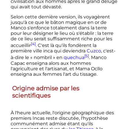
civilisation aux hommes après le grand déluge
qui avait tout dévasté.
Selon cette dernière version, ils voyagèrent
jusqu'à ce que le bâton magique en or de
Manco s'enfonce totalement dans la terre
pour leur désigner le lieu où s'établir
: la terre
de ce lieu serait suffisamment riche pour les
[4]
accueillir
. C'est là qu'ils fondèrent la
première ville inca qui deviendra
Cuzco
, c'est-
[5]
à-dire le «
nombril
» en
quechua
. Manco
Capac enseigna alors aux hommes
l'agriculture et l'artisanat, et Mama Ocllo
enseigna aux femmes l'art du tissage.
Origine admise par les
scientifiques
À l'heure actuelle, l'origine géographique des
premiers Incas reste discutée, l'hypothèse
communément admise étant qu'ils