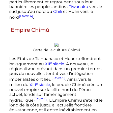
particulièrement et regroupent sous leur
bannière les peuples andins
:
Tiwanaku
vers le
sud jusqu'au nord du
Chili
et Huari vers le
[Favre 4]
nord
.
Empire Chimú
Carte de la culture Chimú
Les États de Tiahuanaco et Huari s'effondrent
e
brusquement au
XII
siècle
. À nouveau, le
régionalisme prévaut dans un premier temps,
puis de nouvelles tentatives d'intégration
[Favre 5]
impérialistes ont lieu
. Ainsi, vers le
e
milieu du
XIII
siècle
, le peuple Chimú crée un
nouvel empire sur la côte nord du Pérou
actuel, fondé sur l'aménagement
[Favre 6]
hydraulique
. L'Empire Chimú s'étend le
long de la côte jusqu'à l'actuelle frontière
équatorienne, et il entre inévitablement en