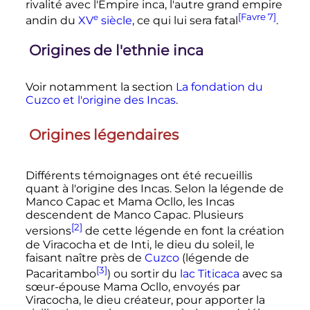
rivalité avec l'Empire inca, l'autre grand empire
[Favre 7]
e
andin du
XV
siècle
, ce qui lui sera fatal
.
Origines de l'ethnie inca
Voir notamment la section
La fondation du
Cuzco et l'origine des Incas
.
Origines légendaires
Différents témoignages ont été recueillis
quant à l'origine des Incas. Selon la légende de
Manco Capac et Mama Ocllo, les Incas
descendent de Manco Capac. Plusieurs
[2]
versions
de cette légende en font la création
de Viracocha et de Inti, le dieu du soleil, le
faisant naître près de
Cuzco
(légende de
[3]
Pacaritambo
) ou sortir du
lac Titicaca
avec sa
sœur-épouse Mama Ocllo, envoyés par
Viracocha, le dieu créateur, pour apporter la