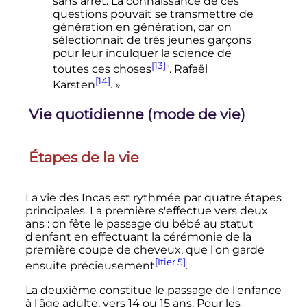
sans arrêt. La connaissance de ces
questions pouvait se transmettre de
génération en génération, car on
sélectionnait de très jeunes garçons
pour leur inculquer la science de
[13]
toutes ces choses
". Rafaël
[14]
Karsten
. »
Vie quotidienne (mode de vie)
Étapes de la vie
La vie des Incas est rythmée par quatre étapes
principales. La première s'effectue vers deux
ans
: on fête le passage du bébé au statut
d'enfant en effectuant la cérémonie de la
première coupe de cheveux, que l'on garde
[Itier 5]
ensuite précieusement
.
La deuxième constitue le passage de l'enfance
à l'âge adulte, vers 14 ou
15 ans
. Pour les