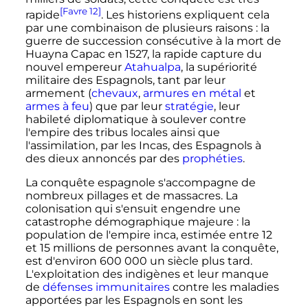
[Favre 12]
rapide
. Les historiens expliquent cela
par une combinaison de plusieurs raisons
: la
guerre de succession consécutive à la mort de
Huayna Capac en 1527, la rapide capture du
nouvel empereur
Atahualpa
, la supériorité
militaire des Espagnols, tant par leur
armement (
chevaux
,
armures en métal
et
armes à feu
) que par leur
stratégie
, leur
habileté diplomatique à soulever contre
l'empire des tribus locales ainsi que
l'assimilation, par les Incas, des Espagnols à
des dieux annoncés par des
prophéties
.
La conquête espagnole s'accompagne de
nombreux pillages et de massacres. La
colonisation qui s'ensuit engendre une
catastrophe démographique majeure
: la
population de l'empire inca, estimée entre 12
et
15 millions
de personnes avant la conquête,
est d'environ
600 000
un siècle plus tard.
L'exploitation des indigènes et leur manque
de
défenses immunitaires
contre les maladies
apportées par les Espagnols en sont les