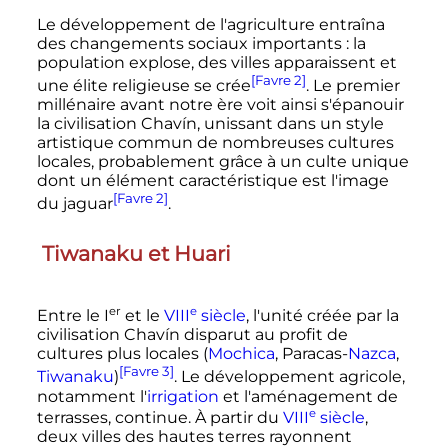
Le développement de l'agriculture entraîna
des changements sociaux importants
: la
population explose, des villes apparaissent et
[Favre 2]
une élite religieuse se crée
. Le premier
millénaire avant notre ère voit ainsi s'épanouir
la civilisation Chavín, unissant dans un style
artistique commun de nombreuses cultures
locales, probablement grâce à un culte unique
dont un élément caractéristique est l'image
[Favre 2]
du jaguar
.
Tiwanaku et Huari
er
e
Entre le
I
et le
VIII
siècle
, l'unité créée par la
civilisation Chavín disparut au profit de
cultures plus locales (
Mochica
, Paracas-
Nazca
,
[Favre 3]
Tiwanaku
)
. Le développement agricole,
notamment l'
irrigation
et l'aménagement de
e
terrasses, continue. À partir du
VIII
siècle
,
deux villes des hautes terres rayonnent