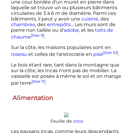
une cour bordée d'un muret en pierre dans
laquelle se trouve un ou plusieurs bâtiments
circulaires de 3 à
6
m
de diamètre. Parmi ces
bâtiments, il peut y avoir une
cuisine
, des
chambres
, des
entrepôts
... Les murs sont de
pierre non taillée ou d'
adobe
, et les
toits de
[Itier 9]
chaume
.
Sur la côte, les maisons populaires sont en
[Itier 10]
roseau
et celles de l'aristocratie en
pisé
.
Le bois étant rare, tant dans la montagne que
sur la côte, les Incas n'ont pas de mobilier. La
vaisselle est posée à même le sol et on mange
[Itier 11]
par terre
.
Alimentation
Feuille de
coca
Les paysans incas, comme leurs descendants