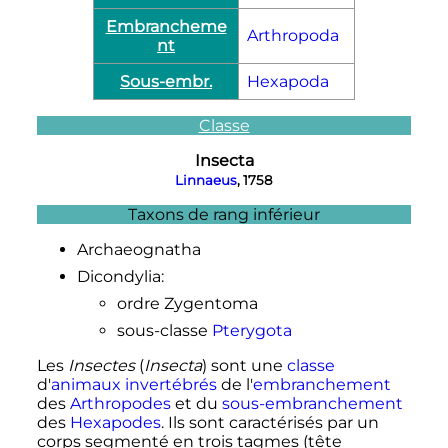
Embrancheme
Arthropoda
nt
Sous-embr.
Hexapoda
Classe
Insecta
Linnaeus
, 1758
Taxons de rang inférieur
Archaeognatha
Dicondylia:
ordre Zygentoma
sous-classe
Pterygota
Les
Insectes
(
Insecta
) sont une
classe
d'
animaux
invertébrés
de l'
embranchement
des
Arthropodes
et du
sous-embranchement
des
Hexapodes
. Ils sont caractérisés par un
corps segmenté en trois tagmes (tête