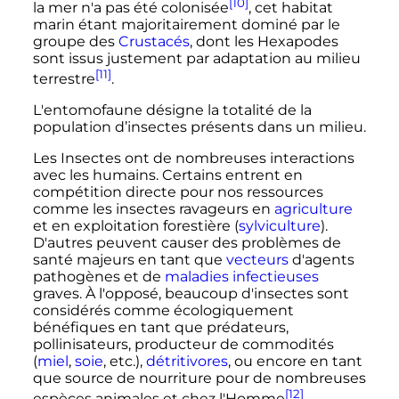
[10]
la mer n'a pas été colonisée
, cet habitat
marin étant majoritairement dominé par le
groupe des
Crustacés
, dont les Hexapodes
sont issus justement par adaptation au milieu
[11]
terrestre
.
L'entomofaune désigne la totalité de la
population d’insectes présents dans un milieu.
Les Insectes ont de nombreuses interactions
avec les humains. Certains entrent en
compétition directe pour nos ressources
comme les insectes ravageurs en
agriculture
et en exploitation forestière (
sylviculture
).
D'autres peuvent causer des problèmes de
santé majeurs en tant que
vecteurs
d'agents
pathogènes et de
maladies infectieuses
graves. À l'opposé, beaucoup d'insectes sont
considérés comme écologiquement
bénéfiques en tant que prédateurs,
pollinisateurs, producteur de commodités
(
miel
,
soie
,
etc.
),
détritivores
, ou encore en tant
que source de nourriture pour de nombreuses
[12]