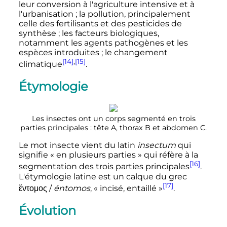
leur conversion à l'agriculture intensive et à
l'urbanisation
; la pollution, principalement
celle des fertilisants et des pesticides de
synthèse
; les facteurs biologiques,
notamment les agents pathogènes et les
espèces introduites
; le changement
[14]
,
[15]
climatique
.
Étymologie
Les insectes ont un corps segmenté en trois
parties principales
: tête A, thorax B et abdomen C.
Le mot insecte vient du latin
insectum
qui
signifie «
en plusieurs parties
» qui réfère à la
[16]
segmentation des trois parties principales
.
L'étymologie latine est un calque du grec
[17]
ἔντομος
/
éntomos
, «
incisé, entaillé
»
.
Évolution