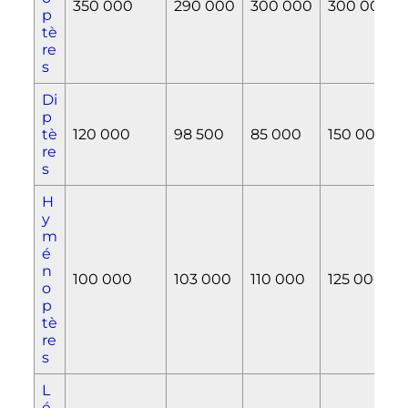
350 000
290 000
300 000
300 000
p
tè
re
s
Di
p
tè
120 000
98 500
85 000
150 000
re
s
H
y
m
é
n
100 000
103 000
110 000
125 000
o
p
tè
re
s
L
é