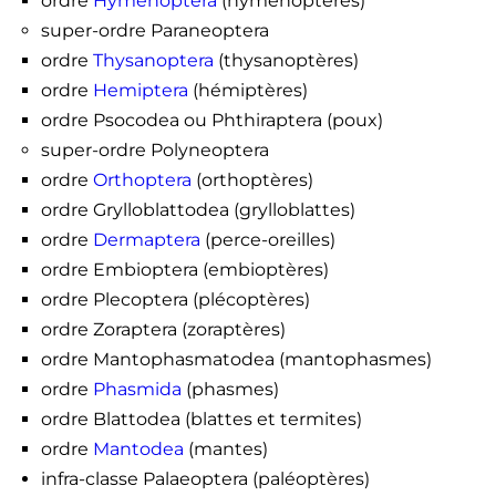
ordre
Hymenoptera
(hyménoptères)
super-ordre Paraneoptera
ordre
Thysanoptera
(thysanoptères)
ordre
Hemiptera
(hémiptères)
ordre Psocodea ou Phthiraptera (poux)
super-ordre Polyneoptera
ordre
Orthoptera
(orthoptères)
ordre Grylloblattodea (grylloblattes)
ordre
Dermaptera
(perce-oreilles)
ordre Embioptera (embioptères)
ordre Plecoptera (plécoptères)
ordre Zoraptera (zoraptères)
ordre Mantophasmatodea (mantophasmes)
ordre
Phasmida
(phasmes)
ordre Blattodea (blattes et termites)
ordre
Mantodea
(mantes)
infra-classe Palaeoptera (paléoptères)