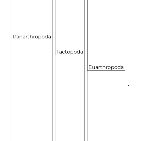
Panarthropoda
Tactopoda
Euarthropoda
Mand