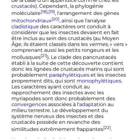
de la base d'un appendice comme chez les
crustacés
). Cependant, la phylogénie
[18]
,
[19]
moléculaire
, l'arrangement des gènes
[20]
mitochondriaux
, ainsi que l'analyse
cladistique
des caractères ont conduit à
considérer que les insectes devaient en fait
être inclus au sein des crustacés (au Moyen
Âge, ils étaient classés dans les
vermes
, «
vers
»
comprenant aussi les petits rongeurs et les
[21]
mollusques
). Le clade des pancrustacés
établi à la suite de cette découverte contient
donc les lignées de crustacés marins qui sont
probablement
paraphylétiques
et les insectes
proprement dits, qui sont
monophylétiques
.
Les caractères ayant conduit au
rapprochement des insectes avec les
myriapodes sont donc probablement des
convergences
associées à l'
adaptation
au
milieu terrestre. Le développement du
système nerveux des insectes et des
crustacés possède en revanche des
[22]
similitudes extrêmement frappantes
.