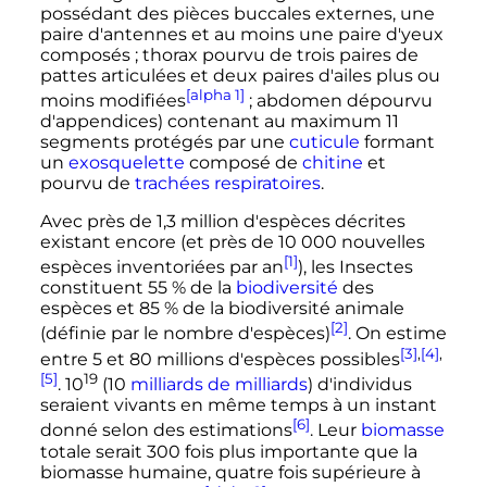
possédant des pièces buccales externes, une
paire d'antennes et au moins une paire d'yeux
composés
; thorax pourvu de trois paires de
pattes articulées et deux paires d'ailes plus ou
[alpha 1]
moins modifiées
; abdomen dépourvu
d'appendices) contenant au maximum 11
segments protégés par une
cuticule
formant
un
exosquelette
composé de
chitine
et
pourvu de
trachées respiratoires
.
Avec près de
1,3 million
d'espèces décrites
existant encore (et près de
10 000 nouvelles
[1]
espèces inventoriées par an
), les Insectes
constituent 55
% de la
biodiversité
des
espèces et 85
% de la biodiversité animale
[2]
(définie par le nombre d'espèces)
. On estime
[3]
,
[4]
,
entre 5 et
80 millions
d'espèces possibles
[5]
19
.
10
(10
milliards de milliards
) d'individus
seraient vivants en même temps à un instant
[6]
donné selon des estimations
. Leur
biomasse
totale serait 300 fois plus importante que la
biomasse humaine, quatre fois supérieure à