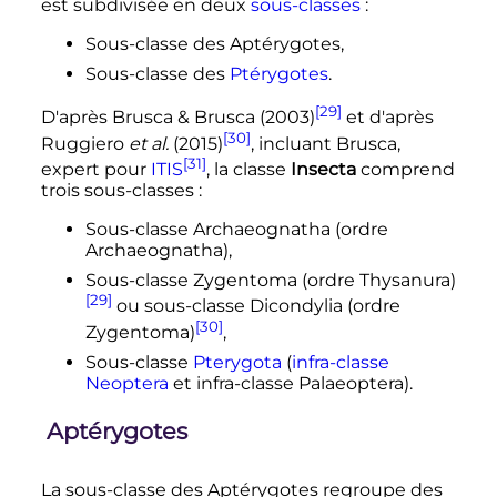
est subdivisée en deux
sous-classes
:
Sous-classe des Aptérygotes,
Sous-classe des
Ptérygotes
.
[29]
D'après Brusca & Brusca (2003)
et d'après
[30]
Ruggiero
et al.
(2015)
, incluant Brusca,
[31]
expert pour
ITIS
, la classe
Insecta
comprend
trois sous-classes
:
Sous-classe Archaeognatha (ordre
Archaeognatha),
Sous-classe Zygentoma (ordre Thysanura)
[29]
ou sous-classe Dicondylia (ordre
[30]
Zygentoma)
,
Sous-classe
Pterygota
(
infra-classe
Neoptera
et infra-classe Palaeoptera).
Aptérygotes
La sous-classe des Aptérygotes regroupe des