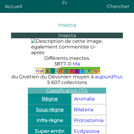
Fr
Accueil
Chercher
Insecta
Insecta
Différents insectes.
387.7–0
Ma
O
S
D
C
P
T
J
K
PreꞒ
Ꞓ
N
Pg
du Givétien du Dévonien moyen à
aujourd'hui
.
5 607 collections
Classification ITIS
Règne
Animalia
Sous-règne
Bilateria
Infra-règne
Protostomia
Super-embr.
Ecdysozoa