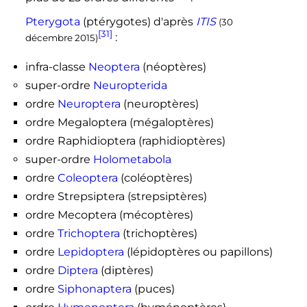
Pterygota
(ptérygotes) d'après
ITIS
(30
[31]
:
décembre 2015)
infra-classe
Neoptera
(néoptères)
super-ordre
Neuropterida
ordre
Neuroptera
(neuroptères)
ordre Megaloptera (mégaloptères)
ordre Raphidioptera (raphidioptères)
super-ordre
Holometabola
ordre
Coleoptera
(coléoptères)
ordre Strepsiptera (strepsiptères)
ordre Mecoptera (mécoptères)
ordre
Trichoptera
(trichoptères)
ordre
Lepidoptera
(lépidoptères ou papillons)
ordre
Diptera
(diptères)
ordre
Siphonaptera
(puces)