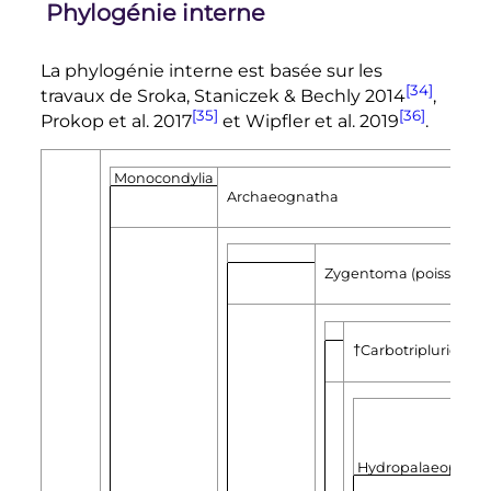
Phylogénie interne
La phylogénie interne est basée sur les
[34]
travaux de Sroka, Staniczek & Bechly 2014
,
[35]
[36]
Prokop et al. 2017
et Wipfler et al. 2019
.
Monocondylia
Archaeognatha
Zygentoma (poisson d'
†Carbotriplurida
Hydropalaeoptera