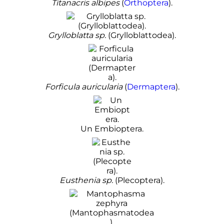
Titanacris albipes
(
Orthoptera
).
Grylloblatta sp.
(Grylloblattodea).
Forficula auricularia
(
Dermaptera
).
Un Embioptera.
Eusthenia sp.
(Plecoptera).