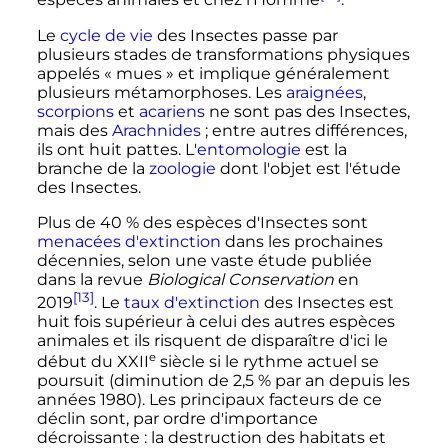
espèces animales et chez l'Homme
.
Le
cycle de vie
des Insectes passe par
plusieurs stades de transformations physiques
appelés
« mues »
et implique généralement
plusieurs métamorphoses. Les
araignées
,
scorpions
et
acariens
ne sont pas des Insectes,
mais des
Arachnides
; entre autres différences,
ils ont huit pattes. L'
entomologie
est la
branche de la
zoologie
dont l'objet est l'étude
des Insectes.
Plus de 40
% des espèces d'Insectes sont
menacées d'extinction
dans les prochaines
décennies, selon une vaste étude publiée
dans la revue
Biological Conservation
en
[13]
2019
. Le
taux d'extinction
des Insectes est
huit fois supérieur à celui des autres espèces
animales et ils risquent de disparaître d'ici le
e
début du
XXII
siècle
si le rythme actuel se
poursuit (diminution de 2,5
% par an depuis les
années 1980). Les principaux facteurs de ce
déclin sont, par ordre d'importance
décroissante
: la destruction des habitats et