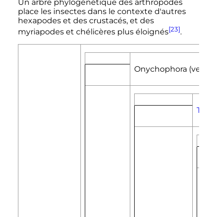
Un arbre phylogénétique des arthropodes
place les insectes dans le contexte d'autres
hexapodes et des crustacés, et des
[23]
myriapodes et chélicères plus éloignés
.
Onychophora (vers de
Tardi