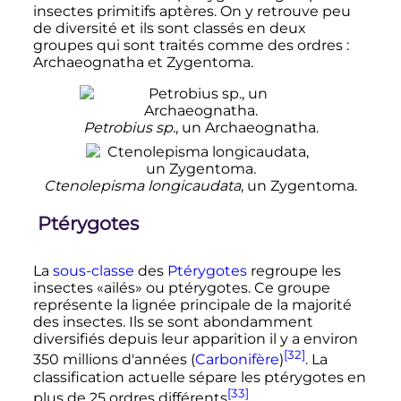
insectes primitifs aptères. On y retrouve peu
de diversité et ils sont classés en deux
groupes qui sont traités comme des ordres
:
Archaeognatha et Zygentoma.
Petrobius sp.
, un Archaeognatha.
Ctenolepisma longicaudata
, un Zygentoma.
Ptérygotes
La
sous-classe
des
Ptérygotes
regroupe les
insectes «ailés» ou ptérygotes. Ce groupe
représente la lignée principale de la majorité
des insectes. Ils se sont abondamment
diversifiés depuis leur apparition il y a environ
[32]
350 millions
d'années (
Carbonifère
)
. La
classification actuelle sépare les ptérygotes en
[33]
plus de
25 ordres
différents
.