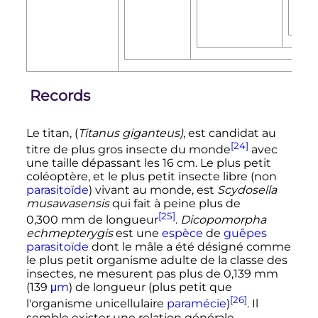
Records
Le titan, (
Titanus giganteus)
, est candidat au
[24]
titre de plus gros insecte du monde
avec
une taille dépassant les
16
cm
. Le plus petit
coléoptère, et le plus petit insecte libre (non
parasitoïde
) vivant au monde, est
Scydosella
musawasensis
qui fait à peine plus de
[25]
0,300
mm
de longueur
.
Dicopomorpha
echmepterygis
est une
espèce
de
guêpes
parasitoïde
dont le mâle a été désigné comme
le plus petit organisme adulte de la classe des
insectes, ne mesurent pas plus de
0,139
mm
(
139
μm
) de longueur (plus petit que
[26]
l'organisme unicellulaire
paramécie
)
. Il
semble exister une relation générale