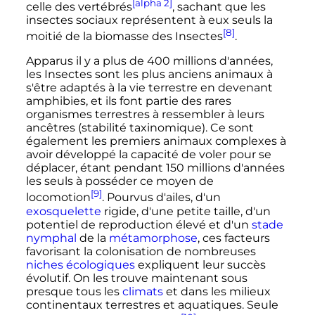
[alpha 2]
celle des vertébrés
, sachant que les
insectes sociaux représentent à eux seuls la
[8]
moitié de la biomasse des Insectes
.
Apparus il y a plus de
400 millions
d'années,
les Insectes sont les plus anciens animaux à
s'être adaptés à la vie terrestre en devenant
amphibies, et ils font partie des rares
organismes terrestres à ressembler à leurs
ancêtres (stabilité taxinomique). Ce sont
également les premiers animaux complexes à
avoir développé la capacité de voler pour se
déplacer, étant pendant
150 millions
d'années
les seuls à posséder ce moyen de
[9]
locomotion
. Pourvus d'ailes, d'un
exosquelette
rigide, d'une petite taille, d'un
potentiel de reproduction élevé et d'un
stade
nymphal
de la
métamorphose
, ces facteurs
favorisant la colonisation de nombreuses
niches écologiques
expliquent leur succès
évolutif. On les trouve maintenant sous
presque tous les
climats
et dans les milieux
continentaux terrestres et aquatiques. Seule