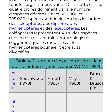
tous les organismes vivants. Dans cette classe,
quatre ordres dominent dans le nombre
d'espèces décrites. Entre
600 000
et
795 000 espèces
sont incluses dans les ordres
des
coléoptères
, des
diptères
, des
hyménoptères
et des
lépidoptères
. Les
coléoptères représentent 40
% des espèces
d'insectes, mais certains entomologistes
suggèrent que les mouches et les
hyménoptères pourraient être aussi
diversifiés.
Tableau 2.
Nombre d'espèces décrites dans
[37]
quatre ordres majeurs (d’après WCMC, 1992)
O
Brusca
rd
Southwood
Arnett
May
&
re
(1978)
(1985)
(1988)
Brusca
s
(1990)
C
ol
é
o