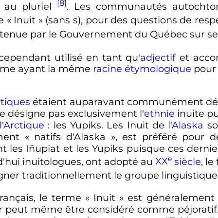
[8]
 au pluriel
. Les communautés autochto
e «
Inuit
» (sans s), pour des questions de resp
 retenue par le Gouvernement du Québec sur ses
 cependant utilisé en tant qu'
adjectif
et acco
terme ayant la même
racine
étymologique
pour
ctiques
étaient auparavant communément dés
e désigne pas exclusivement l'
ethnie
inuite pu
'
Arctique
: les Yupiks. Les Inuit de l'
Alaska
so
ement «
natifs d'Alaska
», est préféré pour 
t les Iñupiat et les Yupiks puisque ces dernie
e
d'hui inuitologues, ont adopté au
XX
siècle
, l
gner traditionnellement le groupe linguistique
français, le terme «
Inuit
» est généralement p
er peut même être considéré comme péjoratif.