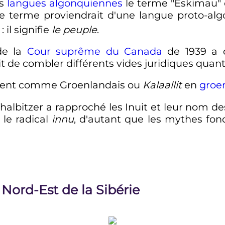
es
langues algonquiennes
le terme "Eskimau" e
 ce terme proviendrait d'une langue proto-al
: il signifie
le peuple
.
de la
Cour suprême du Canada
de 1939 a 
it de combler différents vides juridiques quant 
ignent comme Groenlandais ou
Kalaallit
en
groe
halbitzer a rapproché les Inuit et leur nom d
 le radical
innu
, d'autant que les mythes f
 Nord-Est de la Sibérie