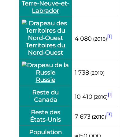
Terre-Neuve-et-
Labrador
[1]
4 080
(2016)
Territoires du
Nord-Ouest
1 738
(2010)
Russie
Reste du
[1]
10 410
(2016)
Canada
Reste des
[3]
7 673
(2010)
États-Unis
Population
≈150 000