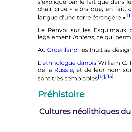
s'explique par le fait que dans l
chair crue »
alors que, en fait,
[11]
langue d'une terre étrangère »
Le Renvoi sur les Esquimaux 
légalement
Indiens
, ce qui perm
Au
Groenland
, les Inuit se dés
L'
ethnologue
danois
William C. T
de la
Russie
, et de leur nom sur
[12]
,
[13]
sont très semblables
.
Préhistoire
Cultures néolithiques du