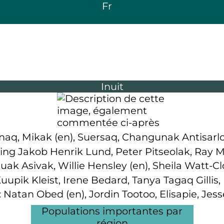
Fr
Inuit
rnaq, Mikak
(en)
, Suersaq, Changunak Antisar
ng Jakob Henrik Lund, Peter Pitseolak, Ray Mal
uak Asivak, Willie Hensley
(en)
, Sheila Watt-Cl
uupik Kleist, Irene Bedard, Tanya Tagaq Gillis,
: Natan Obed
(en)
, Jordin Tootoo, Elisapie, Jes
Populations importantes par
région