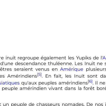
re inuit regroupe également les Yupiks de l'
A
s d'une descendance thuléenne. Les Inuit n
êtres seraient venus en
Amérique
plusieurs
[5]
des Amérindiens
. En fait, les Inuit sont 
[6]
siatiques
qu'aux peuples amérindiens
. Il 
 peuple amérindien vivant dans la forêt bo
nt un peuple de chasseurs nomades. De nos jou