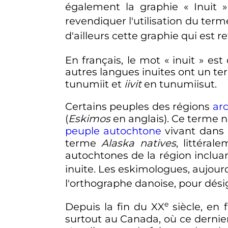
également la graphie «
Inuit
»
revendiquer l'utilisation du term
d'ailleurs cette graphie qui est
En français, le mot «
inuit
» est
autres langues inuites ont un 
tunumiit et
iivit
en tunumiisut.
Certains peuples des régions
ar
(
Eskimos
en anglais). Ce terme n
peuple autochtone
vivant dans l
terme
Alaska natives
, littéral
autochtones de la région incluan
inuite. Les eskimologues, aujour
l'orthographe danoise, pour dési
e
Depuis la fin du
XX
siècle
, en 
surtout au Canada, où ce derni