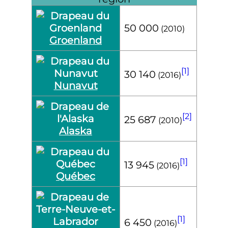
50 000
(2010)
Groenland
[1]
30 140
(2016)
Nunavut
[2]
25 687
(2010)
Alaska
[1]
13 945
(2016)
Québec
[1]
6 450
(2016)