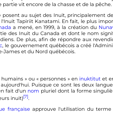
partie vit encore de la chasse et de la pêche.
e posent au sujet des Inuit, principalement des
l'Inuit Tapiriit Kanatami. En fait, le plus im
nada
a mené, en 1999, à la création du
Nuna
ie des Inuit du Canada et dont le nom signi
diens. De plus, afin de répondre aux revendi
c
, le gouvernement québécois a créé l'Adminis
ie-James et du Nord québécois.
humains
» ou «
personnes
» en
inuktitut
et 
aujourd'hui. Puisque ce sont les deux langues i
en fait d'un
nom
pluriel dont la forme singuli
[7]
urs inuit)
.
ue française
approuve l'utilisation du terme