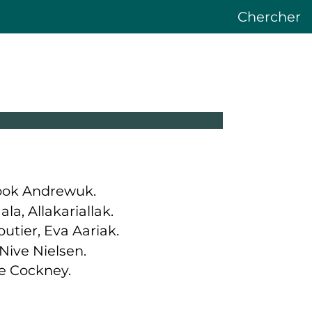
Chercher
look Andrewuk.
a, Allakariallak.
outier, Eva Aariak.
 Nive Nielsen.
se Cockney.