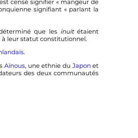
st censé signifier
« mangeur de
gonquienne signifiant
« parlant la
déterminé que les
inuit
étaient
à leur statut constitutionnel.
nlandais
.
es
Aïnous
, une ethnie du
Japon
et
ondateurs des deux communautés