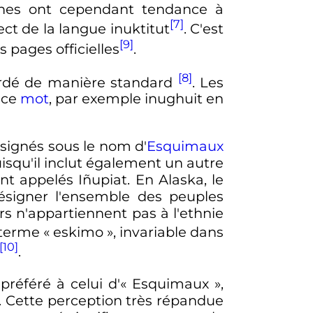
nes ont cependant tendance à
[7]
ect de la langue inuktitut
. C'est
[9]
 pages officielles
.
[8]
rdé de manière standard
. Les
 ce
mot
, par exemple inughuit en
ignés sous le nom d'
Esquimaux
isqu'il inclut également un autre
nt appelés Iñupiat. En Alaska, le
désigner l'ensemble des peuples
rs n'appartiennent pas à l'ethnie
e terme «
eskimo
», invariable dans
[10]
.
référé à celui d'«
Esquimaux
»,
 Cette perception très répandue