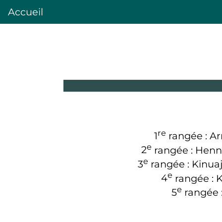
Accueil
re
1
rangée : A
e
2
rangée : Henni
e
3
rangée : Kinuaj
e
4
rangée : K
e
5
rangée 