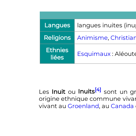
Langues
langues inuites (inu
Religions
Animisme
,
Christia
Ethnies
Esquimaux
: Aléoute
liées
[4]
Les
Inuit
ou
Inuits
sont un g
origine ethnique commune vivan
vivant au
Groenland
, au
Canada