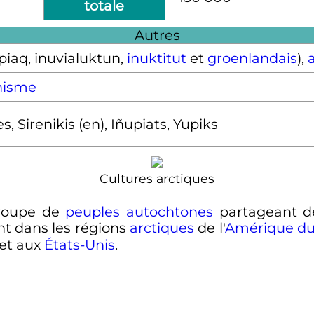
totale
Autres
piaq, inuvialuktun,
inuktitut
et
groenlandais
),
nisme
s, Sirenikis
(en)
, Iñupiats, Yupiks
Cultures arctiques
roupe de
peuples autochtones
partageant de
t dans les régions
arctiques
de l'
Amérique du
et aux
États-Unis
.