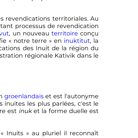
 revendications territoriales. Au
portant processus de revendication
vut
, un nouveau
territoire
conçu
fie
« notre terre »
en
inuktitut
, la
cations des Inuit de la région du
tration régionale Kativik dans le
en
groenlandais
et est l'autonyme
nuites les plus parlées, c'est le
ère est
inuk
et la forme duelle est
 «
Inuits
» au pluriel il reconnaît