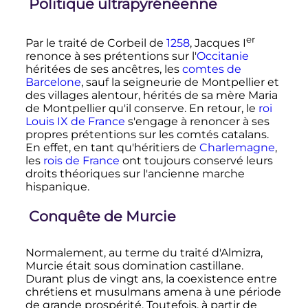
Politique ultrapyrénéenne
er
Par le traité de Corbeil de
1258
,
Jacques
I
renonce à ses prétentions sur l'
Occitanie
héritées de ses ancêtres, les
comtes de
Barcelone
, sauf la seigneurie de Montpellier et
des villages alentour, hérités de sa mère Maria
de Montpellier qu'il conserve. En retour, le
roi
Louis
IX
de France
s'engage à renoncer à ses
propres prétentions sur les comtés catalans.
En effet, en tant qu'héritiers de
Charlemagne
,
les
rois de France
ont toujours conservé leurs
droits théoriques sur l'ancienne marche
hispanique.
Conquête de Murcie
Normalement, au terme du traité d'Almizra,
Murcie était sous domination castillane.
Durant plus de vingt ans, la coexistence entre
chrétiens et musulmans amena à une période
de grande prospérité. Toutefois, à partir de