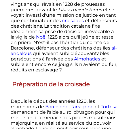
vingt ans qui rêvait en 1228 de prouesses
guerrières devant le
Liber maiorlichinus
et se
voyait investi d'une mission de justice en tant
que continuateur des
croisades
et défenseurs
des chrétiens. La tradition catalane fixe
idéalement sa prise de décision irrévocable à
la vigile de
Noël
1228 alors qu'il jeûne et reste
en prière. N'est-il pas l'héritier du comte de
Barcelone, défenseur des chrétiens des îles
al-
andalous
qui avaient subi d'épouvantables
persécutions à l'arrivée des
Almohades
et
subiraient encore ce joug s'ils n'avaient pu fuir,
réduits en esclavage
?
Préparation de la croisade
Depuis le début des années 1220, les
marchands de
Barcelone
,
Tarragone
et
Tortosa
demandent de l'aide au roi d'Aragon pour qu'il
mette fin à la menace des pirates musulmans
majorquins, en réalité au service du pouvoir
almohade. Le roi ne peut agir seul dans une