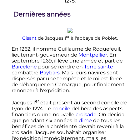
1275.
Dernières années
er
Gisant
de
Jacques
I
à l'abbaye de Poblet.
En 1262, il nomme Guillaume de Roquefeuil,
lieutenant-gouverneur de
Montpellier
. En
septembre 1269, il lève une armée et part de
Barcelone
pour se rendre en
Terre sainte
combattre
Baybars
. Mais leurs navires sont
dispersés par une tempête et le roi est forcé
de débarquer en Camargue, pour finalement
renoncer à l'expédition.
er
Jacques
I
était présent au second concile de
Lyon de 1274. Le
concile
délibéra des aspects
financiers d'une nouvelle
croisade
. On décida
que pendant six années la
dîme
de tous les
bénéfices de la chrétienté devrait revenir à la
croisade. Jacques souhaitait organiser
l'expédition immédiatement, mais les