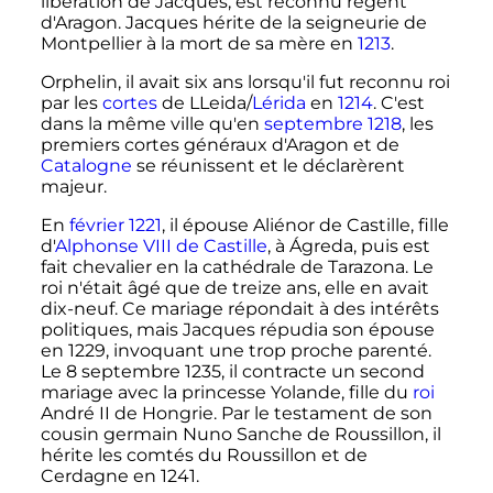
libération de Jacques, est reconnu régent
d'Aragon. Jacques hérite de la seigneurie de
Montpellier à la mort de sa mère en
1213
.
Orphelin, il avait six ans lorsqu'il fut reconnu roi
par les
cortes
de LLeida/
Lérida
en
1214
. C'est
dans la même ville qu'en
septembre
1218
, les
premiers cortes généraux d'Aragon et de
Catalogne
se réunissent et le déclarèrent
majeur.
En
février
1221
, il épouse Aliénor de Castille, fille
d'
Alphonse
VIII
de Castille
, à Ágreda, puis est
fait chevalier en la cathédrale de Tarazona. Le
roi n'était âgé que de treize ans, elle en avait
dix-neuf. Ce mariage répondait à des intérêts
politiques, mais Jacques répudia son épouse
en 1229, invoquant une trop proche parenté.
Le
8 septembre 1235
, il contracte un second
mariage avec la princesse Yolande, fille du
roi
André
II
de Hongrie
. Par le testament de son
cousin germain Nuno Sanche de Roussillon, il
hérite les comtés du Roussillon et de
Cerdagne en 1241.