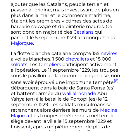
ajouter que les Catalans, peuple terrien et
paysan à l'origine, mais investissant de plus en
plus dans la mer et le commerce maritime,
étaient les premières victimes des actes de
barbarie sauvage et de piraterie maures. Ce
sont donc en majorité des
Catalans
qui
partent le
5 septembre 1229
à la conquête de
Majorque
.
La flotte blanche catalane compte 155
navires
à voiles blanches, 1 500
chevaliers
et 15 000
soldats
. Les
templiers
participent activement
à l'opération. Le
11 septembre 1229
, les troupes
sous le pavillon de la couronne aragonaise, non
[6]
sans avoir éprouvé une importune tempête
,
débarquent dans la baie de Santa Ponsa
(es)
et battent l'armée du
wali
almohade
Abu
Yahya
(en)
à la bataille de Portopi
(es)
le
12
septembre 1229
. Les soldats musulmans se
retranchent alors derrière les murs de
Medina
Majorca
. Les troupes chrétiennes mettent le
siège devant la ville le
15 septembre 1229
et
finissent, après un piétinement de plus de