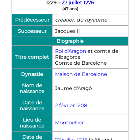
1229
–
27 juillet
1276
(
47 ans
)
Prédécesseur
création du royaume
Successeur
Jacques
II
Biographie
Roi d'Aragon
et comte de
Titre complet
Ribagorce
Comte de Barcelone
Dynastie
Maison de Barcelone
Nom de
Jaume d'Aragó
naissance
Date de
2 février
1208
naissance
Lieu de
Montpellier
naissance
Date de
27 juillet
1276
(à 68 ans)