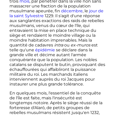
trois
mois
, par pénétrer dans la ville non sans
massacrer une fraction de la population
musulmane apeurée, fin
décembre
, le
jour de
la saint Sylvestre
1229. Il s'agit d'une réponse
aux sanglantes exactions des raids de rebelles
musulmans, venus du cœur de l'île, qui
entravaient la mise en place technique du
siège et rendaient le moindre village ou la
moindre habitation imprenables. Mais la
quantité de cadavres
intra
ou
ex-muros
est
telle qu'une
épidémie
se déclare dans la
grande ville et décime autant l'armée
conquérante que la population. Les nobles
catalans se disputent le butin, provoquant des
échauffourées qui affaibliront la puissance
militaire du roi. Les marchands italiens
interviennent auprès du roi Jacques pour
instaurer une plus grande tolérance.
En quelques mois, l'essentiel de la conquête
de l'île est faite, mais l'insécurité est
longtemps notoire. Après le siège réussi de la
forteresse d'Alaró, de petits groupes de
rebelles musulmans résistent jusqu'en 1232,