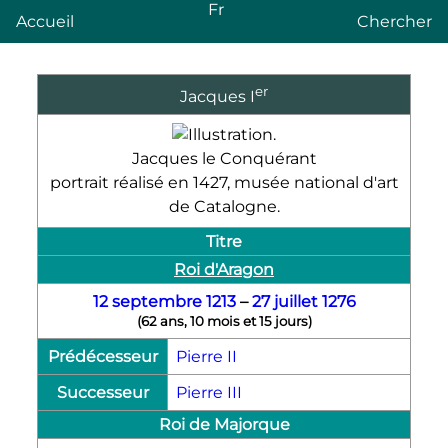
Fr
Accueil
Chercher
er
Jacques
I
Jacques le Conquérant
portrait réalisé en 1427, musée national d'art
de Catalogne.
Titre
Roi d'Aragon
12 septembre
1213
–
27 juillet
1276
(
62 ans, 10 mois et 15 jours
)
Prédécesseur
Pierre
II
Successeur
Pierre
III
Roi de Majorque