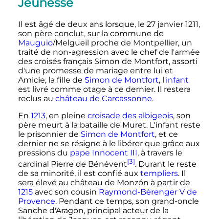
Jeunesse
Il est âgé de deux ans lorsque, le
27 janvier 1211
,
son père conclut, sur la commune de
Mauguio
/Melgueil proche de Montpellier, un
traité de non-agression avec le chef de l'armée
des croisés français Simon de Montfort, assorti
d'une promesse de mariage entre lui et
Amicie, la fille de
Simon de Montfort
, l'
infant
est livré comme otage à ce dernier. Il restera
reclus au
château de Carcassonne
.
En
1213
, en pleine
croisade des albigeois
, son
père meurt à la bataille de Muret. L'infant reste
le prisonnier de
Simon de Montfort
, et ce
dernier ne se résigne à le libérer que grâce aux
pressions du
pape
Innocent
III
, à travers le
[3]
cardinal Pierre de Bénévent
. Durant le reste
de sa minorité, il est confié aux
templiers
. Il
sera élevé au château de Monzón à partir de
1215
avec son cousin
Raymond-Bérenger
V
de
Provence
. Pendant ce temps, son grand-oncle
Sanche d'Aragon, principal acteur de la