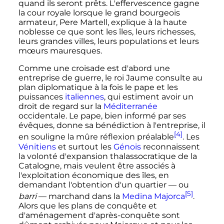
quand ils seront prêts. L'effervescence gagne
la cour royale lorsque le grand bourgeois
armateur, Pere Martell, explique à la haute
noblesse ce que sont les îles, leurs richesses,
leurs grandes villes, leurs populations et leurs
mœurs mauresques.
Comme une croisade est d'abord une
entreprise de guerre, le roi Jaume consulte au
plan diplomatique à la fois le pape et les
puissances
italiennes
, qui estiment avoir un
droit de regard sur la
Méditerranée
occidentale. Le pape, bien informé par ses
évêques, donne sa bénédiction à l'entreprise, il
[4]
en souligne la mûre réflexion préalable
. Les
Vénitiens
et surtout les
Génois
reconnaissent
la volonté d'expansion thalassocratique de la
Catalogne, mais veulent être associés à
l'exploitation économique des îles, en
demandant l'obtention d'un quartier — ou
[5]
barri
— marchand dans la
Medina Majorca
.
Alors que les plans de conquête et
d'aménagement d'après-conquête sont