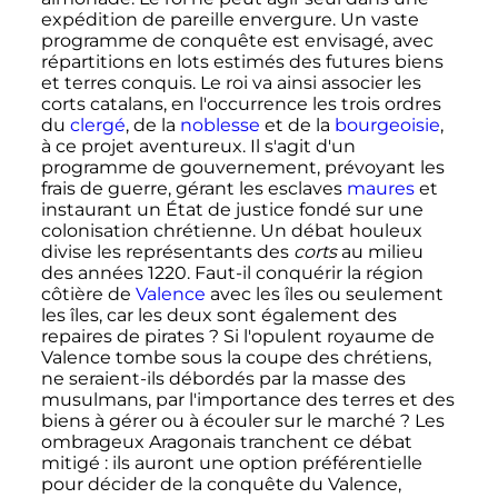
expédition de pareille envergure. Un vaste
programme de conquête est envisagé, avec
répartitions en lots estimés des futures biens
et terres conquis. Le roi va ainsi associer les
corts catalans, en l'occurrence les trois ordres
du
clergé
, de la
noblesse
et de la
bourgeoisie
,
à ce projet aventureux. Il s'agit d'un
programme de gouvernement, prévoyant les
frais de guerre, gérant les esclaves
maures
et
instaurant un État de justice fondé sur une
colonisation chrétienne. Un débat houleux
divise les représentants des
corts
au milieu
des années 1220. Faut-il conquérir la région
côtière de
Valence
avec les îles ou seulement
les îles, car les deux sont également des
repaires de pirates
? Si l'opulent royaume de
Valence tombe sous la coupe des chrétiens,
ne seraient-ils débordés par la masse des
musulmans, par l'importance des terres et des
biens à gérer ou à écouler sur le marché
? Les
ombrageux Aragonais tranchent ce débat
mitigé
: ils auront une option préférentielle
pour décider de la conquête du Valence,