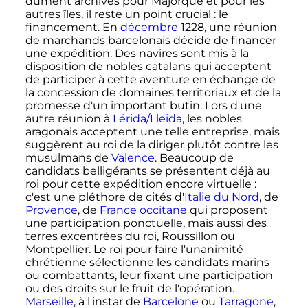
dûment archivés pour Majorque et pour les
autres îles, il reste un point crucial
: le
financement. En
décembre
1228, une réunion
de marchands barcelonais décide de financer
une expédition. Des navires sont mis à la
disposition de nobles catalans qui acceptent
de participer à cette aventure en échange de
la concession de domaines territoriaux et de la
promesse d'un important butin. Lors d'une
autre réunion à
Lérida/Lleida
, les nobles
aragonais acceptent une telle entreprise, mais
suggèrent au roi de la diriger plutôt contre les
musulmans de
Valence
. Beaucoup de
candidats belligérants se présentent déjà au
roi pour cette expédition encore virtuelle
:
c'est une pléthore de cités d'
Italie du Nord
, de
Provence
, de
France occitane
qui proposent
une participation ponctuelle, mais aussi des
terres excentrées du roi, Roussillon ou
Montpellier. Le roi pour faire l'unanimité
chrétienne sélectionne les candidats marins
ou combattants, leur fixant une participation
ou des droits sur le fruit de l'opération.
Marseille
, à l'instar de
Barcelone
ou
Tarragone
,