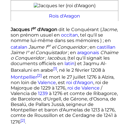
Rois d'Aragon
er
Jacques
I
d'Aragon
dit le Conquérant (
Jacme
,
son prénom usuel en
occitan
, tel qu'il se
nomme lui-même dans ses mémoires )
; en
er
catalan
Jaume
I
el Conqueridor
; en
castillan
Jaime
I
° el Conquistador
; en
aragonais
Chaime
o Conqueridor
;
Iacobus
, (tel qu'il signait les
documents officiels en
latin
) et Jaqmu Al-
[1]
Barxaluni en arabe
, né le
2 février 1208
à
[2]
Montpellier
et mort le
27 juillet 1276
à Alzira,
non loin de
Valence
, est
roi d'Aragon
, roi de
Majorque de 1229 à 1276,
roi de Valence
/
Valencia de
1239
à 1276 et comte de Ribagorce,
de Barcelone, d'Urgell, de Gérone, d'Osona, de
Besalú, de Pallars Jussà, seigneur de
Montpellier et baron d'Aumelas de 1213 à 1276,
comte de Roussillon et de Cerdagne de 1241 à
[2]
1276
.