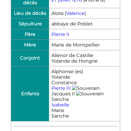
décès
Lieu de décès
Alzira (
Valence
)
Sépulture
abbaye de Poblet
Père
Pierre
II
Mère
Marie de Montpellier
Aliénor de Castille
Conjoint
Yolande de Hongrie
Alphonse
(es)
Yolande
Constance
Pierre
III
Enfants
Jacques
II
Sancha
Isabelle
Marie
Sanche