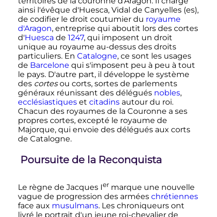
territoires de la couronne d'Aragon. Il charge
ainsi l'évêque d'Huesca, Vidal de Canyelles
(es)
,
de codifier le droit coutumier du
royaume
d'Aragon
, entreprise qui aboutit lors des cortes
d'
Huesca
de
1247
, qui imposent un droit
unique au royaume au-dessus des droits
particuliers. En
Catalogne
, ce sont les usages
de
Barcelone
qui s'imposent peu à peu à tout
le pays. D'autre part, il développe le système
des
cortes
ou corts, sortes de parlements
généraux réunissant des délégués
nobles
,
ecclésiastiques
et
citadins
autour du roi.
Chacun des royaumes de la Couronne a ses
propres cortes, excepté le royaume de
Majorque, qui envoie des délégués aux corts
de Catalogne.
Poursuite de la Reconquista
er
Le règne de
Jacques
I
marque une nouvelle
vague de progression des armées
chrétiennes
face aux
musulmans
. Les chroniqueurs ont
livré le portrait d'un jeune roi-chevalier de