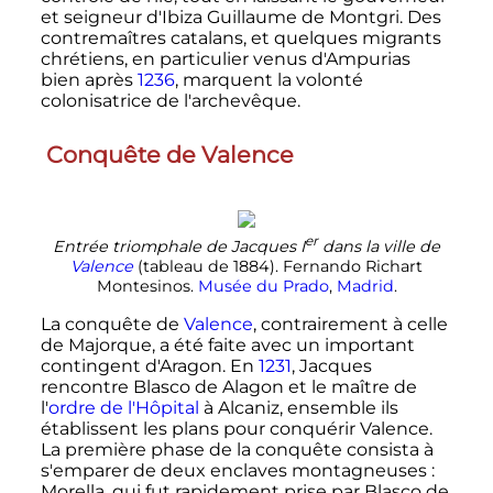
et seigneur d'Ibiza Guillaume de Montgri. Des
contremaîtres catalans, et quelques migrants
chrétiens, en particulier venus d'Ampurias
bien après
1236
, marquent la volonté
colonisatrice de l'archevêque.
Conquête de Valence
er
Entrée triomphale de
Jacques
I
dans la ville de
Valence
(tableau de 1884). Fernando Richart
Montesinos.
Musée du Prado
,
Madrid
.
La conquête de
Valence
, contrairement à celle
de Majorque, a été faite avec un important
contingent d'Aragon. En
1231
, Jacques
rencontre Blasco de Alagon et le maître de
l'
ordre de l'Hôpital
à Alcaniz, ensemble ils
établissent les plans pour conquérir Valence.
La première phase de la conquête consista à
s'emparer de deux enclaves montagneuses
:
Morella, qui fut rapidement prise par Blasco de