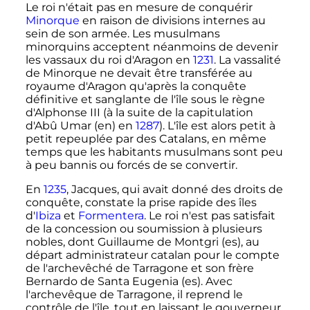
Le roi n'était pas en mesure de conquérir
Minorque
en raison de divisions internes au
sein de son armée. Les musulmans
minorquins acceptent néanmoins de devenir
les vassaux du roi d'Aragon en
1231
. La vassalité
de Minorque ne devait être transférée au
royaume d'Aragon qu'après la conquête
définitive et sanglante de l'île sous le règne
d'
Alphonse
III
(à la suite de la capitulation
d'Abû Umar
(en)
en
1287
). L'île est alors petit à
petit repeuplée par des Catalans, en même
temps que les habitants musulmans sont peu
à peu bannis ou forcés de se convertir.
En
1235
, Jacques, qui avait donné des droits de
conquête, constate la prise rapide des îles
d'
Ibiza
et
Formentera
. Le roi n'est pas satisfait
de la concession ou soumission à plusieurs
nobles, dont Guillaume de Montgri
(es)
, au
départ administrateur catalan pour le compte
de l'archevêché de Tarragone et son frère
Bernardo de Santa Eugenia
(es)
. Avec
l'archevêque de Tarragone, il reprend le
contrôle de l'île, tout en laissant le gouverneur