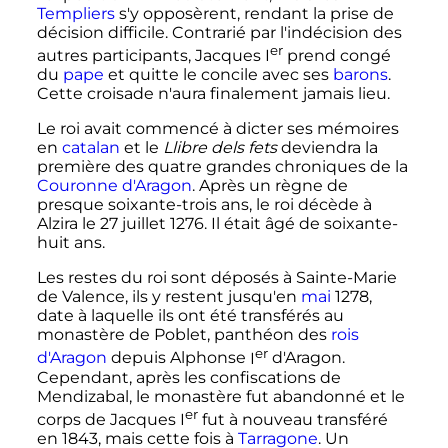
Templiers
s'y opposèrent, rendant la prise de
décision difficile. Contrarié par l'indécision des
er
autres participants,
Jacques
I
prend congé
du
pape
et quitte le concile avec ses
barons
.
Cette croisade n'aura finalement jamais lieu.
Le roi avait commencé à dicter ses mémoires
en
catalan
et le
Llibre dels fets
deviendra la
première des quatre grandes chroniques de la
Couronne d'Aragon
. Après un règne de
presque soixante-trois ans, le roi décède à
Alzira le
27 juillet 1276
. Il était âgé de soixante-
huit ans.
Les restes du roi sont déposés à Sainte-Marie
de Valence, ils y restent jusqu'en
mai
1278,
date à laquelle ils ont été transférés au
monastère de Poblet, panthéon des
rois
er
d'Aragon
depuis
Alphonse
I
d'Aragon
.
Cependant, après les confiscations de
Mendizabal, le monastère fut abandonné et le
er
corps de
Jacques
I
fut à nouveau transféré
en 1843, mais cette fois à
Tarragone
. Un