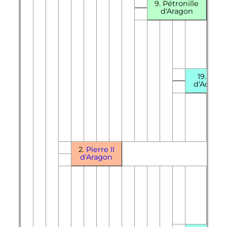
9. Pétronille
d'Aragon
19. Agn
d'Aquita
2.
Pierre
II
d'Aragon