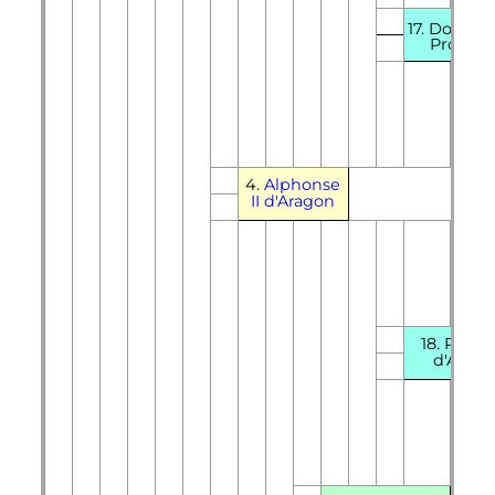
17.
Douce
I
Proven
4.
Alphonse
II
d'Aragon
18.
Rami
d'Arago