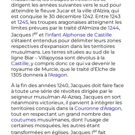
dirigent les années suivantes vers le sud pour
atteindre le fleuve Jucar et la ville d'Alzira, qui
est conquise le
30 décembre 1242
. Entre 1243
et
1245
, les troupes aragonaises atteignent les
limites prévues par le traité d'Almizra de
1244
,
er
Jacques
I
et l'
infant
Alphonse de Castille
s'étaient entendus pour délimiter leurs zones
respectives d'expansion dans les territoires
musulmans. Les terres situées au sud de la
ligne Biar – Villajoyosa sont dévolus à la
Castille
, y compris donc ce qui va devenir le
royaume de Murcie, que le traité d'Elche de
1305 donnera à l'
Aragon
.
À la fin des années 1240, Jacques doit faire face
à toute une série de révoltes dirigée par le
seigneur musulman Al-Azraq. Jacques en sort
néanmoins victorieux, il parvient à intégrer les
territoires conquis dans la
Couronne d'Aragon
,
tout en respectant un grand nombre des
coutumes
musulmanes, dont l'usage de
certaines mosquées, les autres étant
er
transformées en églises.
Jacques
I
fait