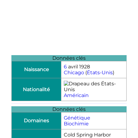
Données clés
6
avril 1928
Naissance
Chicago
(
États-Unis
)
Nationalité
Américain
Données clés
Génétique
Domaines
Biochimie
Cold Spring Harbor