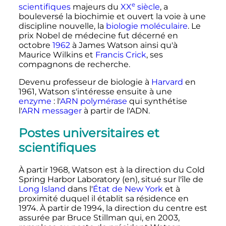
e
scientifiques
majeurs du
XX
siècle
, a
bouleversé la biochimie et ouvert la voie à une
discipline nouvelle, la
biologie moléculaire
. Le
prix Nobel de médecine fut décerné en
octobre
1962
à James Watson ainsi qu'à
Maurice Wilkins et
Francis Crick
, ses
compagnons de recherche.
Devenu professeur de biologie à
Harvard
en
1961, Watson s'intéresse ensuite à une
enzyme
: l'
ARN polymérase
qui synthétise
l'
ARN messager
à partir de l'ADN.
Postes universitaires et
scientifiques
À partir 1968, Watson est à la direction du Cold
Spring Harbor Laboratory
(en)
, situé sur l'île de
Long Island
dans l'
État de New York
et à
proximité duquel il établit sa résidence en
1974. À partir de 1994, la direction du centre est
assurée par Bruce Stillman qui, en 2003,