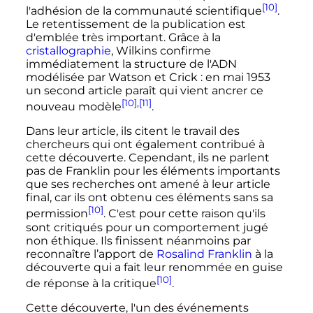
[10]
l'adhésion de la communauté scientifique
.
Le retentissement de la publication est
d'emblée très important. Grâce à la
cristallographie
, Wilkins confirme
immédiatement la structure de l'ADN
modélisée par Watson et Crick
: en
mai 1953
un second article paraît qui vient ancrer ce
[10]
,
[11]
nouveau modèle
.
Dans leur article, ils citent le travail des
chercheurs qui ont également contribué à
cette découverte. Cependant, ils ne parlent
pas de Franklin pour les éléments importants
que ses recherches ont amené à leur article
final, car ils ont obtenu ces éléments sans sa
[10]
permission
. C'est pour cette raison qu'ils
sont critiqués pour un comportement jugé
non éthique. Ils finissent néanmoins par
reconnaître l’apport de
Rosalind Franklin
à la
découverte qui a fait leur renommée en guise
[10]
de réponse à la critique
.
Cette découverte, l'un des événements