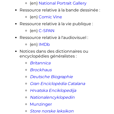
789
(
ISSN
1476-4687
,
DOI
10.1038/457788a
,
(en)
National Portrait Gallery
lire en ligne
, consulté le
30 décembre
Ressource relative à la bande dessinée
:
2020
)
(en)
Comic Vine
↑
(en)
Scientist Watson sells Nobel
medal
,
thecourier.co.uk
, 29
Ressource relative à la vie publique
:
novembre 2014.
(en)
C-SPAN
↑
L'homme le plus riche de Russie
Ressource relative à l'audiovisuel
:
va rendre à James Watson sa
médaille Nobel
, lefigaro.fr, 10
(en)
IMDb
décembre 2014.
Notices dans des dictionnaires ou
↑
«
James Watson, prix Nobel et co-
encyclopédies généralistes
:
découvreur de la structure de l'ADN,
Britannica
a-t-il été sanctionné pour des
propos racistes
?
»
, sur
Libération.fr
,
Brockhaus
15 janvier 2019
(consulté le
27 janvier
Deutsche Biographie
2019
)
Gran Enciclopèdia Catalana
↑
(en-US)
«
Statement by Cold
Hrvatska Enciklopedija
Spring Harbor Laboratory
addressing remarks by Dr. James D.
Nationalencyklopedin
Watson in “American Masters:
Munzinger
Decoding Watson”
»
, sur
Cold
Spring Harbor Laboratory
,
11 janvier
Store norske leksikon