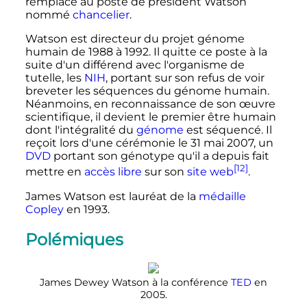
remplace au poste de président Watson
nommé
chancelier
.
Watson est directeur du projet génome
humain de 1988 à 1992. Il quitte ce poste à la
suite d'un différend avec l'organisme de
tutelle, les
NIH
, portant sur son refus de voir
breveter les séquences du génome humain.
Néanmoins, en reconnaissance de son œuvre
scientifique, il devient le premier être humain
dont l'intégralité du
génome
est séquencé. Il
reçoit lors d'une cérémonie le
31 mai 2007
, un
DVD
portant son génotype qu'il a depuis fait
[12]
mettre en
accès libre
sur son
site web
.
James Watson est lauréat de la
médaille
Copley
en 1993.
Polémiques
James Dewey Watson à la conférence
TED
en
2005.