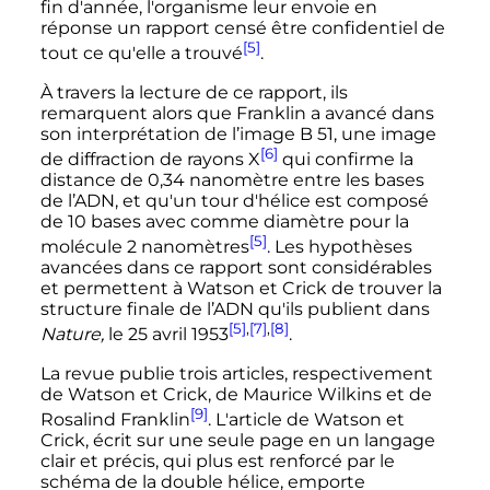
fin d'année, l'organisme leur envoie en
réponse un rapport censé être confidentiel de
[5]
tout ce qu'elle a trouvé
.
À travers la lecture de ce rapport, ils
remarquent alors que Franklin a avancé dans
son interprétation de l’image B 51, une image
[6]
de diffraction de rayons X
qui confirme la
distance de 0,34 nanomètre entre les bases
de l’ADN, et qu'un tour d'hélice est composé
de 10 bases avec comme diamètre pour la
[5]
molécule 2 nanomètres
. Les hypothèses
avancées dans ce rapport sont considérables
et permettent à Watson et Crick de trouver la
structure finale de l’ADN qu'ils publient dans
[5]
,
[7]
,
[8]
Nature,
le
25 avril 1953
.
La revue publie trois articles, respectivement
de Watson et Crick, de Maurice Wilkins et de
[9]
Rosalind Franklin
. L'article de Watson et
Crick, écrit sur une seule page en un langage
clair et précis, qui plus est renforcé par le
schéma de la double hélice, emporte