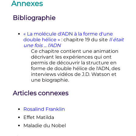
Annexes
↑
J. D.
Watson
et F. H.
Crick
,
«
Molecular structure of nucleic
acids; a structure for deoxyribose
Bibliographie
nucleic acid
»,
Nature
,
vol.
171,
o
n
4356,
25 avril 1953
,
p.
737–738
«
La molécule d'ADN à la forme d'une
(
ISSN
0028-0836
,
PMID
13054692
,
lire en
double hélice
»
: chapitre 19 du site
Il était
ligne
, consulté le
8 mars 2018
)
une fois ... l'ADN
↑
Le Point,
magazine
, «
Rosalind
Ce chapitre contient une animation
Franklin, génie incompris
décrivant les expériences qui ont
réhabilitée par Google
»,
Le Point
,
25
permis de découvrir la structure en
juillet 2013
(
lire en ligne
, consulté le
8
forme de double hélice de l'ADN, des
.
mars 2018
)
interviews vidéos de J.D. Watson et
une biographie.
↑
(en)
Matthew
Cobb
,
«
Sexism in
science: did Watson and Crick really
Articles connexes
steal Rosalind Franklin’s data?
»
, sur
the Guardian
,
23 juin 2015
(consulté le
8 mars 2018
)
Rosalind Franklin
1
2
3
4
5
6
«
L’ADN de Franklin ou
Effet Matilda
Watson? Aucune de ces réponses
»
,
sur
sciencepresse.qc.ca
,
25 avril 2015
Maladie du Nobel
.
(consulté le
8 mars 2018
)