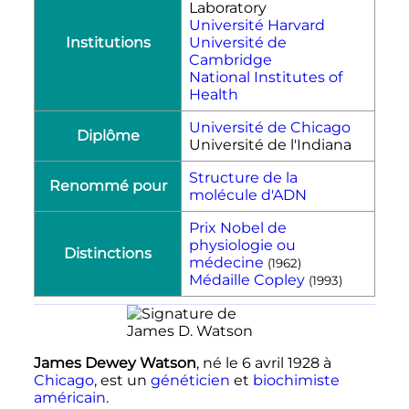
Laboratory
Université Harvard
Institutions
Université de
Cambridge
National Institutes of
Health
Université de Chicago
Diplôme
Université de l'Indiana
Structure de la
Renommé pour
molécule d'ADN
Prix Nobel de
physiologie ou
Distinctions
médecine
(1962)
Médaille Copley
(1993)
James Dewey Watson
, né le
6 avril 1928
à
Chicago
, est un
généticien
et
biochimiste
américain
.