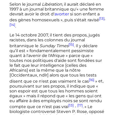
Selon le journal
Libération
, il aurait déclaré en
1997 à un journal britannique qu'
« une femme
devrait avoir le droit d'
avorter
si son enfant a
[13]
,
des gènes homosexuels »
, puis s'était ravisé
[14]
.
Le
14 octobre 2007
, il tient des propos, jugés
racistes, dans les colonnes du journal
[15]
britannique le
Sunday Times
. Il y déclare
qu’il est
« fondamentalement pessimiste
quant à l'avenir de l'Afrique » parce que «
toutes nos politiques d'aide sont fondées sur
le fait que leur intelligence [celles des
Africains] est la même que la nôtre
[Occidentaux, ndlr] alors que tous les tests
[16]
disent que ce n'est pas vraiment le cas
»
et,
poursuivant sur ses propos, il indique que
«
son espoir est que tous les hommes soient
égaux » mais il répond que « les gens qui ont
eu affaire à des employés noirs se sont rendu
[13]
[17]
compte que ce n’est pas vrai
-
. »
Le
biologiste controversé Steven P. Rose, opposé