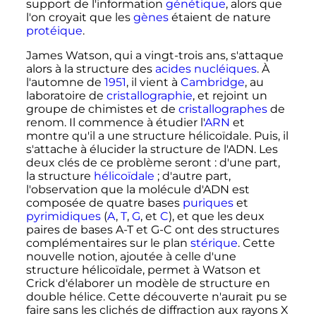
support de l'information
génétique
, alors que
l'on croyait que les
gènes
étaient de nature
protéique
.
James Watson, qui a vingt-trois ans, s'attaque
alors à la structure des
acides nucléiques
. À
l'automne de
1951
, il vient à
Cambridge
, au
laboratoire de
cristallographie
, et rejoint un
groupe de chimistes et de
cristallographes
de
renom. Il commence à étudier l'
ARN
et
montre qu'il a une structure hélicoïdale. Puis, il
s'attache à élucider la structure de l'ADN. Les
deux clés de ce problème seront
: d'une part,
la structure
hélicoïdale
; d'autre part,
l'observation que la molécule d'ADN est
composée de quatre bases
puriques
et
pyrimidiques
(
A
,
T
,
G
, et
C
), et que les deux
paires de bases A-T et G-C ont des structures
complémentaires sur le plan
stérique
. Cette
nouvelle notion, ajoutée à celle d'une
structure hélicoïdale, permet à Watson et
Crick d'élaborer un modèle de structure en
double hélice. Cette découverte n'aurait pu se
faire sans les clichés de diffraction aux rayons X