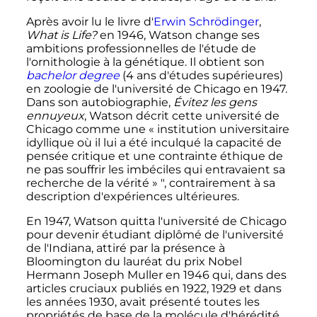
Après avoir lu le livre d'
Erwin Schrödinger
,
What is Life?
en 1946, Watson change ses
ambitions professionnelles de l'étude de
l'ornithologie à la génétique. Il obtient son
bachelor degree
(4 ans d'études supérieures)
en zoologie de l'université de Chicago en 1947.
Dans son autobiographie,
Évitez les gens
ennuyeux
, Watson décrit cette université de
Chicago comme une «
institution universitaire
idyllique où il lui a été inculqué la capacité de
pensée critique et une contrainte éthique de
ne pas souffrir les imbéciles qui entravaient sa
recherche de la vérité
» ", contrairement à sa
description d'expériences ultérieures.
En 1947, Watson quitta l'université de Chicago
pour devenir étudiant diplômé de l'université
de l'Indiana, attiré par la présence à
Bloomington du lauréat du prix Nobel
Hermann Joseph Muller en 1946 qui, dans des
articles cruciaux publiés en 1922, 1929 et dans
les années 1930, avait présenté toutes les
propriétés de base de la molécule d'hérédité