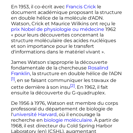
En 1953, il co-écrit avec
Francis Crick
le
document académique proposant la structure
en double hélice de la molécule d'ADN.
Watson, Crick et Maurice Wilkins ont reçu le
prix Nobel de physiologie ou médecine
1962
«
pour leurs découvertes concernant la
structure moléculaire des acides nucléiques
et son importance pour le transfert
d'informations dans le matériel vivant
».
James Watson s'approprie la découverte
fondamentale de la chercheuse
Rosalind
Franklin
, la structure en double hélice de l'ADN
[1]
, en se faisant communiquer les travaux de
[2]
cette dernière à son insu
. En 1962, il fait
ensuite la découverte du G-quadruplex.
De 1956 à 1976, Watson est membre du corps
professoral du département de biologie de
l'
université Harvard
, où il encourage la
recherche en
biologie moléculaire
. À partir de
1968, il est directeur du Cold Spring Harbor
Laboratory
(en)
(CSHL), augmentant