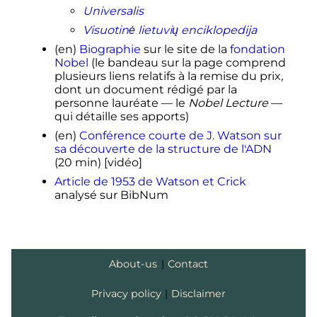
2019
.
(consulté le
27 janvier 2019
)
Universalis
Visuotinė lietuvių enciklopedija
(en)
Biographie
sur le site de la
fondation
Nobel
(le bandeau sur la page comprend
plusieurs liens relatifs à la remise du prix,
dont un document rédigé par la
personne lauréate —
le
Nobel Lecture
—
qui détaille ses apports)
(en)
Conférence courte de J. Watson sur
sa découverte de la structure de l'ADN
(20 min)
[vidéo]
Article de 1953 de Watson et Crick
analysé sur BibNum
About-us
|
Contact
Privacy policy
|
Disclaimer