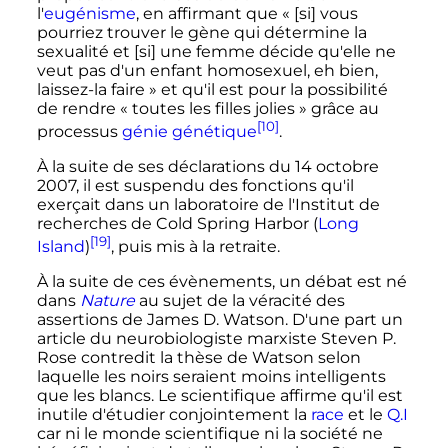
l'
eugénisme
, en affirmant que
« [si] vous
pourriez trouver le gène qui détermine la
sexualité et [si] une femme décide qu'elle ne
veut pas d'un enfant homosexuel, eh bien,
laissez-la faire »
et qu'il est pour la possibilité
de rendre
« toutes les filles jolies »
grâce au
[10]
processus
génie génétique
.
À la suite de ses déclarations du
14 octobre
2007
, il est suspendu des fonctions qu'il
exerçait dans un laboratoire de l'Institut de
recherches de Cold Spring Harbor (
Long
[19]
Island
)
, puis mis à la retraite.
À la suite de ces évènements, un débat est né
dans
Nature
au sujet de la véracité des
assertions de James D. Watson. D'une part un
article du neurobiologiste marxiste Steven P.
Rose contredit la thèse de Watson selon
laquelle les noirs seraient moins intelligents
que les blancs. Le scientifique affirme qu'il est
inutile d'étudier conjointement la
race
et le
Q.I
car ni le monde scientifique ni la société ne