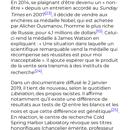
En 2014, se plaignant d'être devenu un «
non-
être
» depuis un entretien accordé au
Sunday
[23]
Times
en 2007
, il décide de vendre aux
enchères sa médaille Nobel, qui est achetée
par Alicher Ousmanov, l'homme le plus riche
[10]
de Russie, pour 4,1 millions de dollars
. Celui-
ci rend la médaille à James Watson en
expliquant
:
« Une situation dans laquelle un
scientifique remarquable vend la médaille qui
récompense ses réussites est pour moi
inacceptable »
. Il ajoute espérer que le produit
de la vente sera transmis à des instituts de
[24]
recherche
.
Dans un documentaire diffusé le
2 janvier
2019
, il tient de nouveau, selon le quotidien
Libération
, des propos racistes. Il affirme
notamment qu’il existe une différence de
résultats aux tests de QI entre les blancs et les
[25]
noirs et que cette différence est génétique
.
En réaction, le centre de recherche Cold
Spring Harbor Laboratory révoque ses titres
honorifiques (chancelier émérite, professeur