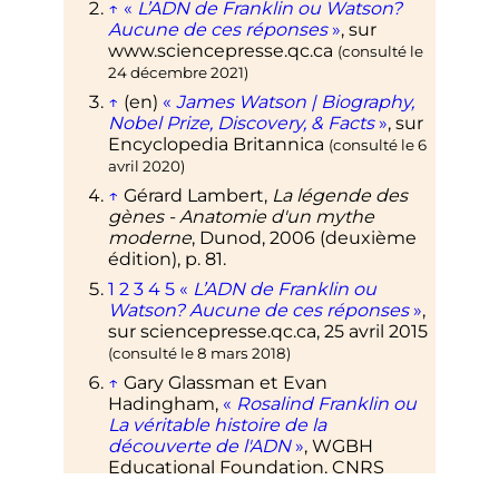
↑
«
L’ADN de Franklin ou Watson?
Aucune de ces réponses
»
, sur
www.sciencepresse.qc.ca
(consulté le
24 décembre 2021
)
↑
(en)
«
James Watson | Biography,
Nobel Prize, Discovery, & Facts
»
, sur
Encyclopedia Britannica
(consulté le
6
avril 2020
)
↑
Gérard Lambert,
La légende des
gènes - Anatomie d'un mythe
moderne
, Dunod, 2006 (deuxième
édition), p. 81.
1
2
3
4
5
«
L’ADN de Franklin ou
Watson? Aucune de ces réponses
»
,
sur
sciencepresse.qc.ca
,
25 avril 2015
(consulté le
8 mars 2018
)
↑
Gary
Glassman
et Evan
Hadingham
,
«
Rosalind Franklin ou
La véritable histoire de la
découverte de l'ADN
»
, WGBH
Educational Foundation, CNRS
Images,
2008
.
(consulté le
8 mars 2018
)