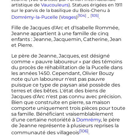
artistique de
Vaucouleurs
). Statues érigées en 1911
sur le parvis de la basilique du Bois-Chenu à
[104]
[105]
Domrémy-la-Pucelle
(
Vosges
)
-
.
Fille de Jacques d'Arc et d'Isabelle Rommée,
Jeanne appartient à une famille de cinq
enfants
: Jeanne, Jacquemin, Catherine, Jean
et Pierre.
Le père de Jeanne, Jacques, est désigné
comme «
pauvre laboureur
» par des témoins
du procès de réhabilitation de la Pucelle dans
les années 1450. Cependant, Olivier Bouzy
note qu'un laboureur n'est pas pauvre
puisque ce type de paysan aisé possède des
terres et des bêtes. L'état des biens de
Jacques d'Arc n'est pas connu avec précision.
Bien que construite en pierre, sa maison
comporte uniquement trois pièces pour toute
sa famille. Bénéficiant vraisemblablement
d'une certaine notoriété à
Domrémy
, le père
de Jeanne représente à plusieurs reprises la
[106]
communauté des villageois
.