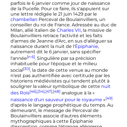
parfois le
6 janvier
comme jour de naissance
de la Pucelle. Pour ce faire, ils s'appuient sur
une lettre rédigée le
21 juin 1429
par le
chambellan
Perceval de Boulainvilliers, un
conseiller du roi de France. Adressée au duc de
Milan, allié italien de
Charles
VII
, la missive de
Boulainvilliers retrace l'activité et les faits
d'armes de Jeanne d'Arc, en sus d'alléguer sa
naissance durant la nuit de l'
Épiphanie
,
autrement dit le
6 janvier
, sans spécifier
[n 6]
l'année
. Singulière par sa précision
inhabituelle pour l'époque et le milieu
[30]
social
, la date de cette venue au monde
n'est pas authentifiée avec certitude par les
historiens médiévistes qui tendent plutôt à
souligner la valeur symbolique de cette
nuit
[46]
,
[34]
,
[47]
,
[48]
des Rois
analogue à la
«
[49]
naissance d'un sauveur pour le royaume
»
d'après le langage prophétique du temps. Au
demeurant, le message de Perceval de
Boulainvilliers associe d'autres éléments
mythographiques à cette Épiphanie
d'exception, comme l'étrange allégresse