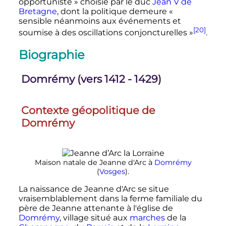
opportuniste »
choisie par le duc
Jean
V
de
Bretagne
, dont la politique demeure
«
sensible néanmoins aux événements et
[20]
soumise à des oscillations conjoncturelles »
.
Biographie
Domrémy (vers 1412 - 1429)
Contexte géopolitique de
Domrémy
Maison natale de Jeanne d'Arc à
Domrémy
(
Vosges
).
La naissance de Jeanne d'Arc se situe
vraisemblablement dans la ferme familiale du
père de Jeanne attenante à l'église de
Domrémy
, village situé aux
marches
de la