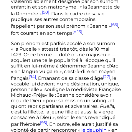
vraisemblablement désignée par son surnom
enfantin et son matronyme
: «
la Jeannette de
[90]
la Rommée
»
. Dans le cadre de sa vie
publique, ses autres contemporains
[63]
l'appellent par son seul prénom «
Jeanne
»
,
[n 13]
fort courant en son temps
.
Son prénom est parfois accolé à son surnom
«
la Pucelle
» attesté très tôt, dès le
10 mai
1429
. Or ce terme
—
doté d'une majuscule
—
acquiert une telle popularité à l'époque qu'il
suffit en lui-même à dénommer Jeanne d'Arc
« en langue vulgaire »
, c'est-à-dire en moyen
[94]
[27]
français
. Émanant de sa classe d'âge
, le
vocable lui devient
« une désignation, unique,
personnelle »
, souligne la médiéviste Françoise
Michaud-Fréjaville
: Jeanne considère avoir
reçu de Dieu
« pour sa mission un sobriquet
qu'ont repris partisans et adversaires.
Puella
,
c'est la fillette, la jeune fille et aussi la vierge
consacrée à Dieu »
, selon le sens revendiqué
[95]
par l'héroïne
. En outre, elle aurait justifié sa
volonté de partir rencontrer
«
le dauphin
»
en