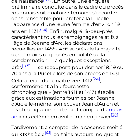
de naissance
. En outre, une enquête
préliminaire conduite dans le cadre du procès
rouennais voit quatorze témoins s'accorder
dans l'ensemble pour prêter à la Pucelle
l'apparence d'une jeune femme d'environ 19
[n 4]
ans en 1431
. Enfin, malgré l'à-peu-près
caractérisant tous les témoignages relatifs à
l'âge de Jeanne d'Arc, les déclarations
recueillies en 1455-1456 auprès de la majorité
des témoins du procès en nullité de la
condamnation
—
à quelques exceptions
[n 5]
près
—
se recoupent pour donner 18, 19 ou
20 ans
à la Pucelle lors de son procès en 1431.
[24]
Cela la ferait donc naître vers 1412
,
conformément à la
« fourchette
chronologique »
(entre 1411 et 1413) établie
grâce aux estimations fournies par Jeanne
d'Arc elle-même, son écuyer Jean d'Aulon et
les chroniqueurs, en tenant compte du
nouvel
[30]
an
alors célébré en avril et non en janvier
.
Tardivement, à compter de la seconde moitié
[41]
e
du
XIX
siècle
, certains auteurs indiquent