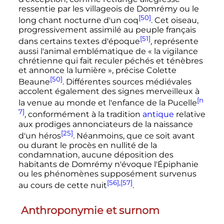
ressentie par les villageois de Domrémy ou le
[50]
long chant nocturne d'un coq
. Cet oiseau,
progressivement assimilé au peuple français
[51]
dans certains textes d'époque
, représente
aussi l'animal emblématique de
« la vigilance
chrétienne qui fait reculer péchés et ténèbres
et annonce la lumière »
, précise Colette
[50]
Beaune
. Différentes sources médiévales
accolent également des signes merveilleux à
[n
la venue au monde et l'enfance de la Pucelle
7]
, conformément à la tradition
antique
relative
aux prodiges annonciateurs de la naissance
[25]
d'un héros
. Néanmoins, que ce soit avant
ou durant le procès en nullité de la
condamnation, aucune déposition des
habitants de Domrémy n'évoque l'Épiphanie
ou les phénomènes supposément survenus
[56]
,
[57]
au cours de cette nuit
.
Anthroponymie et surnom