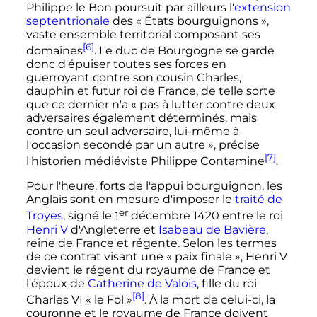
Philippe le Bon poursuit par ailleurs l'
extension
septentrionale
des «
États bourguignons
»,
vaste ensemble territorial composant ses
[6]
domaines
. Le duc de Bourgogne se garde
donc d'épuiser toutes ses forces en
guerroyant contre son cousin Charles,
dauphin et futur roi de France, de telle sorte
que ce dernier n'a
« pas à lutter contre deux
adversaires également déterminés, mais
contre un seul adversaire, lui-même à
l'occasion secondé par un autre »
, précise
[7]
l'historien médiéviste Philippe Contamine
.
Pour l'heure, forts de l'appui bourguignon, les
Anglais sont en mesure d'imposer le
traité de
er
Troyes
, signé le
1
décembre 1420
entre le roi
Henri
V
d'Angleterre et
Isabeau de Bavière
,
reine de France et régente. Selon les termes
de ce contrat visant une
« paix finale »
,
Henri
V
devient le régent du royaume de France et
l'époux de
Catherine de Valois
, fille du roi
[8]
Charles
VI
«
le Fol
»
. À la mort de celui-ci, la
couronne et le royaume de France doivent