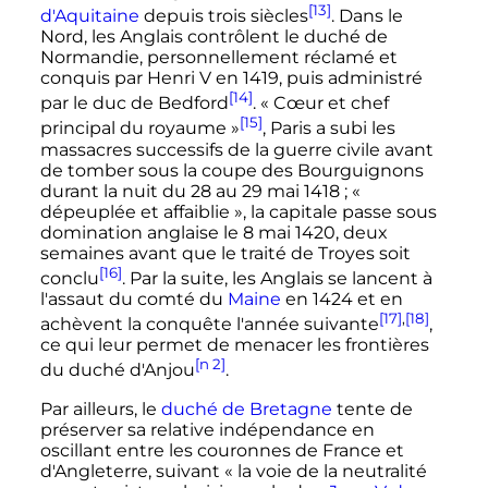
[13]
d'Aquitaine
depuis trois siècles
. Dans le
Nord, les Anglais contrôlent le duché de
Normandie, personnellement réclamé et
conquis par
Henri
V
en 1419, puis administré
[14]
par le duc de Bedford
.
« Cœur et chef
[15]
principal du royaume »
, Paris a subi les
massacres successifs de la guerre civile avant
de tomber sous la coupe des Bourguignons
durant la nuit du 28 au
29 mai 1418
;
«
dépeuplée et affaiblie »
, la capitale passe sous
domination anglaise le
8 mai 1420
, deux
semaines avant que le traité de Troyes soit
[16]
conclu
. Par la suite, les Anglais se lancent à
l'assaut du comté du
Maine
en 1424 et en
[17]
,
[18]
achèvent la conquête l'année suivante
,
ce qui leur permet de menacer les frontières
[n 2]
du duché d'Anjou
.
Par ailleurs, le
duché de Bretagne
tente de
préserver sa relative indépendance en
oscillant entre les couronnes de France et
d'Angleterre, suivant
« la voie de la neutralité