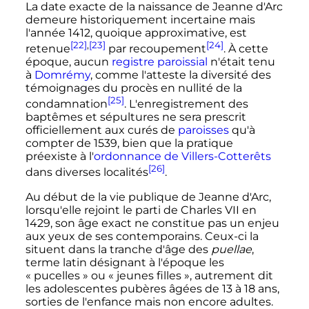
La date exacte de la naissance de Jeanne d'Arc
demeure historiquement incertaine mais
l'année 1412, quoique approximative, est
[22]
,
[23]
[24]
retenue
par recoupement
. À cette
époque, aucun
registre paroissial
n'était tenu
à
Domrémy
, comme l'atteste la diversité des
témoignages du procès en nullité de la
[25]
condamnation
. L'enregistrement des
baptêmes et sépultures ne sera prescrit
officiellement aux curés de
paroisses
qu'à
compter de 1539, bien que la pratique
préexiste à l'
ordonnance de Villers-Cotterêts
[26]
dans diverses localités
.
Au début de la vie publique de Jeanne d'Arc,
lorsqu'elle rejoint le parti de
Charles
VII
en
1429, son âge exact ne constitue pas un enjeu
aux yeux de ses contemporains. Ceux-ci la
situent dans la tranche d'âge des
puellae
,
terme latin désignant à l'époque les
«
pucelles
» ou «
jeunes filles
», autrement dit
les adolescentes pubères âgées de
13 à 18 ans
,
sorties de l'enfance mais non encore adultes.