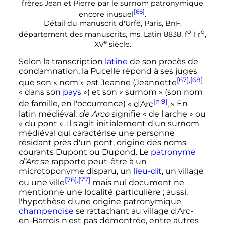
frères Jean et Pierre par le surnom patronymique
[66]
encore inusuel
.
Détail du manuscrit d'Urfé, Paris, BnF,
o
o
département des manuscrits,
ms. Latin 8838
,
f
1
r
,
e
XV
siècle
.
Selon la transcription
latine
de son procès de
condamnation, la Pucelle répond à ses juges
[67]
,
[68]
que son
« nom »
est Jeanne (Jeannette
«
dans son
pays
») et son
« surnom »
(son nom
[n 9]
de famille, en l'occurrence)
« d'Arc
. »
En
latin médiéval,
de Arco
signifie
« de l'arche »
ou
« du pont »
. Il s'agit initialement d'un surnom
médiéval qui caractérise une personne
résidant près d'un pont, origine des noms
courants
Dupont ou Dupond
. Le
patronyme
d'Arc
se rapporte peut-être à un
microtoponyme
disparu, un
lieu-dit
, un village
[76]
,
[77]
ou une ville
mais nul document ne
mentionne une localité particulière
; aussi,
l'hypothèse d'une origine patronymique
champenoise
se rattachant au village d'Arc-
en-Barrois n'est pas démontrée, entre autres