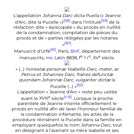
L'appellation
Johanna Darc dicta Puella
(«
Jeanne
[58]
[59]
d'Arc, dite la Pucelle
»)
dans l'intitulé
de la
rédaction dite
« épiscopale »
du procès en nullité
de la condamnation, compilation de pièces du
procès et de
« parties rédigées par les notaires
[60]
»
.
[61]
Manuscrit d'Urfé
, Paris,
BnF
, département des
o
o
e
manuscrits,
ms.
Latin 8838
,
f
1
r
,
XV
siècle
.
«
(…)
honestæ personæ Ysabellis Darc, mater, ac
Petrus et Johannes Darc, fratres defunctæ
quondam Johannæ Darc, vulgariter dictæ
la
[62]
Pucelle (…)
»
.
L'appellation «
Jeanne d'Arc
» reste peu usitée
[n 8]
e
avant le
XVIII
siècle
. Lorsque la proche
parentèle de Jeanne intente officiellement le
procès en nullité afin de laver l'honneur familial de
la condamnation infamante, les actes de la
procédure réinsèrent la Pucelle dans sa famille en
employant quelquefois le nom
Johanna Darc
, tout
en désignant à l'avenant sa mère Isabelle et ses