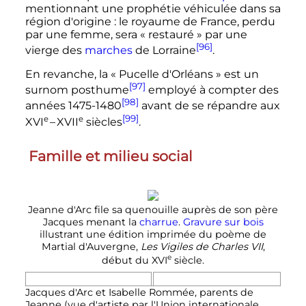
mentionnant une prophétie véhiculée dans sa
région d'origine
: le royaume de France, perdu
par une femme, sera
« restauré »
par une
[96]
vierge des
marches
de Lorraine
.
En revanche, la «
Pucelle d'Orléans
» est un
[97]
surnom posthume
employé à compter des
[98]
années 1475-1480
avant de se répandre aux
[99]
e
e
XVI
–
XVII
siècles
.
Famille et milieu social
Jeanne d'Arc file sa quenouille auprès de son père
Jacques menant la
charrue
.
Gravure sur bois
illustrant une édition imprimée du poème de
Martial d'Auvergne,
Les Vigiles de
Charles
VII
,
e
début du
XVI
siècle
.
Jacques d'Arc et Isabelle Rommée, parents de
Jeanne (vue d'artiste par l'Union internationale