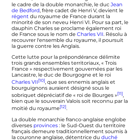
le cadre de la double monarchie, le duc
Jean
de Bedford
, frère cadet de
Henri
V
, devient le
régent
du royaume de France durant la
minorité de son neveu
Henri
VI
. Pour sa part, le
dauphin Charles se proclame également roi
de France sous le nom de
Charles
VII
. Résolu à
recouvrer l'ensemble du royaume, il poursuit
la guerre contre les Anglais.
Cette lutte pour la prépondérance délimite
trois grands ensembles territoriaux,
« Trois
France »
respectivement gouvernées par les
Lancastre, le duc de Bourgogne et le roi
[10]
Charles
VII
, que ses ennemis anglais et
bourguignons auraient désigné sous le
[11]
sobriquet dépréciatif de
« roi de Bourges »
,
bien que le souverain Valois soit reconnu par la
[12]
moitié du royaume
.
La double monarchie franco-anglaise englobe
diverses
provinces
: le Sud-Ouest du territoire
français demeure traditionnellement soumis à
la couronne anglaise, détentrice du
duché