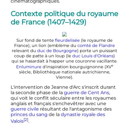
cinématographiques.
Contexte politique du royaume
de France (1407–1429)
Sur fond de tente
fleurdelisée
(le royaume de
France), un lion (emblème du
comté de Flandre
relevant du
duc de Bourgogne
) porte un puissant
coup de patte à un loup (le
duc Louis d'Orléans
)
qui se hasardait à happer une couronne vacillante.
e
Enluminure
d'inspiration bourguignonne (
XV
siècle
, Bibliothèque nationale autrichienne,
Vienne).
L'intervention de Jeanne d'Arc s'inscrit durant
la seconde phase de la
guerre de Cent Ans
,
qui voit le conflit séculaire entre les royaumes
anglais et français s'enchevêtrer avec une
guerre civile
résultant de l'antagonisme des
princes du sang
de la
dynastie royale des
[2]
Valois
.