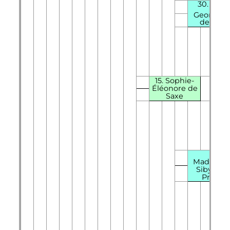
30.
Jean
Georges
I
de Saxe
15. Sophie-
Éléonore de
Saxe
31.
Madelein
Sibylle d
Prusse