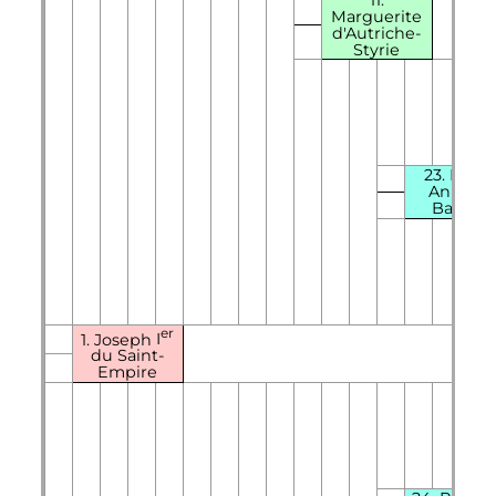
Marguerite
d'Autriche-
Styrie
23. Marie
Anne d
Bavière
er
1.
Joseph
I
du Saint-
Empire