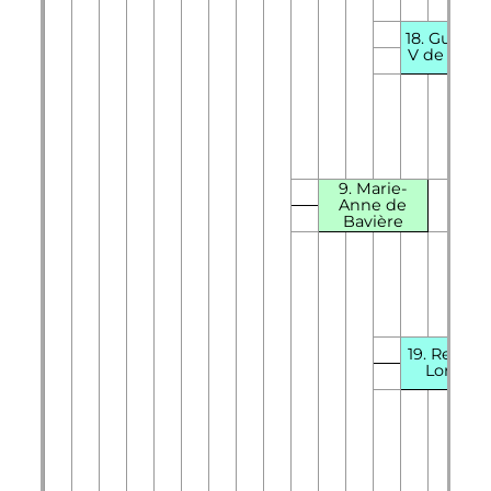
18.
Guilla
V
de Baviè
9. Marie-
Anne de
Bavière
19. Renée
Lorraine