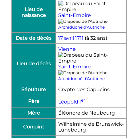
Lieu de
naissance
Saint-Empire
Archiduché d'Autriche
Date de décès
17 avril
1711
(à 32 ans)
Vienne
Lieu de décès
Saint-Empire
Archiduché d'Autriche
Sépulture
Crypte des Capucins
er
Père
Léopold
I
Mère
Éléonore de Neubourg
Wilhelmine de Brunswick-
Conjoint
Lünebourg