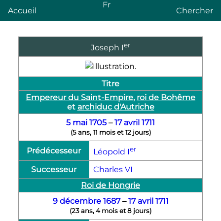
Fr
Accueil
Chercher
er
Joseph
I
Titre
Empereur du Saint-Empire
,
roi de Bohême
et
archiduc d'Autriche
5 mai
1705
–
17 avril
1711
(
5 ans, 11 mois et 12 jours
)
er
Prédécesseur
Léopold
I
Successeur
Charles
VI
Roi de Hongrie
9 décembre
1687
–
17 avril
1711
(
23 ans, 4 mois et 8 jours
)