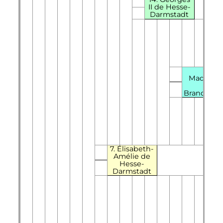
II
de Hesse-
Darmstadt
29.
Madelein
de
Brandebo
7. Élisabeth-
Amélie de
Hesse-
Darmstadt