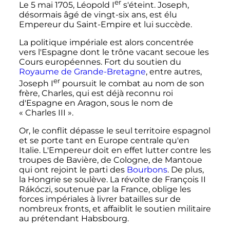
er
Le 5 mai 1705, Léopold
I
s'éteint. Joseph,
désormais âgé de vingt-six ans, est élu
Empereur du Saint-Empire et lui succède.
La politique impériale est alors concentrée
vers l'Espagne dont le trône vacant secoue les
Cours européennes. Fort du soutien du
Royaume de Grande-Bretagne
, entre autres,
er
Joseph
I
poursuit le combat au nom de son
frère, Charles, qui est déjà reconnu roi
d'Espagne en Aragon, sous le nom de
«
Charles III
».
Or, le conflit dépasse le seul territoire espagnol
et se porte tant en Europe centrale qu'en
Italie. L'Empereur doit en effet lutter contre les
troupes de Bavière, de Cologne, de Mantoue
qui ont rejoint le parti des
Bourbons
. De plus,
la Hongrie se soulève. La révolte de François
II
Rákóczi, soutenue par la France, oblige les
forces impériales à livrer batailles sur de
nombreux fronts, et affaiblit le soutien militaire
au prétendant Habsbourg.