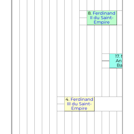
8.
Ferdinand
II
du Saint-
Empire
17. Marie
Anne d
Bavière
4.
Ferdinand
III
du Saint-
Empire