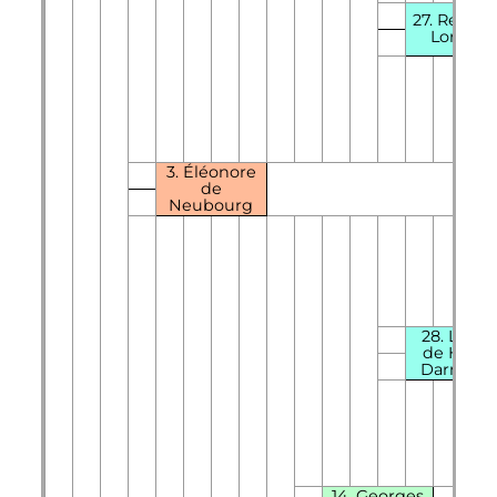
27. Renée
Lorraine
3. Éléonore
de
Neubourg
28.
Louis
de Hesse
Darmsta
14.
Georges