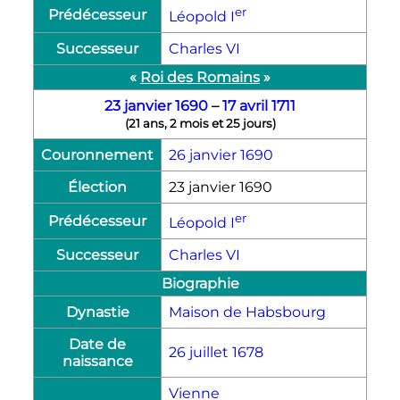
er
Prédécesseur
Léopold
I
Successeur
Charles
VI
«
Roi des Romains
»
23 janvier
1690
–
17 avril
1711
(
21 ans, 2 mois et 25 jours
)
Couronnement
26 janvier
1690
Élection
23 janvier 1690
er
Prédécesseur
Léopold
I
Successeur
Charles
VI
Biographie
Dynastie
Maison de Habsbourg
Date de
26 juillet
1678
naissance
Vienne