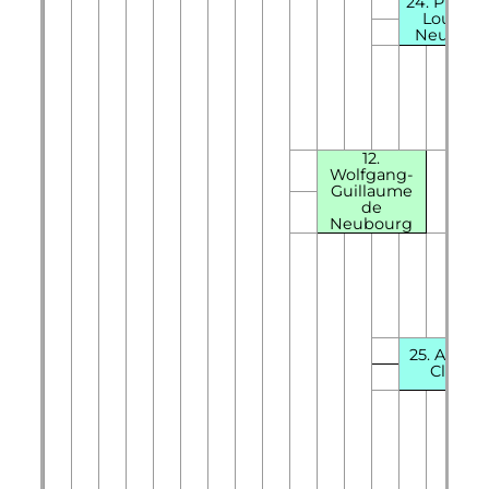
24. Philip
Louis d
Neubour
12.
Wolfgang-
Guillaume
de
Neubourg
25. Anne 
Clèves