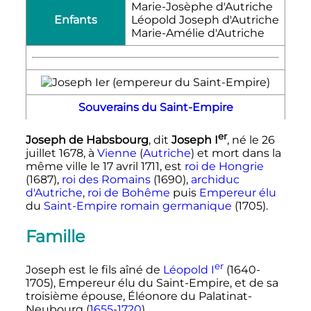
Marie-Josèphe d'Autriche
Enfants
Léopold Joseph d'Autriche
Marie-Amélie d'Autriche
Souverains du Saint-Empire
er
Joseph de Habsbourg
, dit
Joseph
I
, né le
26
juillet 1678
, à
Vienne
(
Autriche
) et mort dans la
même ville le
17 avril 1711
, est
roi de Hongrie
(1687),
roi des Romains
(1690),
archiduc
d'Autriche
,
roi de Bohême
puis
Empereur élu
du
Saint-Empire romain germanique
(1705).
Famille
er
Joseph est le fils aîné de
Léopold
I
(1640-
1705), Empereur élu du Saint-Empire, et de sa
troisième épouse, Éléonore du Palatinat-
Neubourg (
1655
-
1720
).