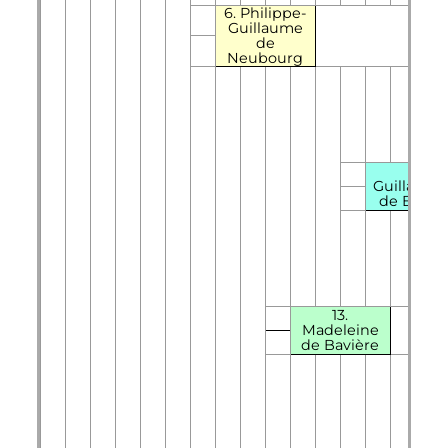
6. Philippe-
Guillaume
de
Neubourg
26.
Guillaum
de Baviè
13.
Madeleine
de Bavière