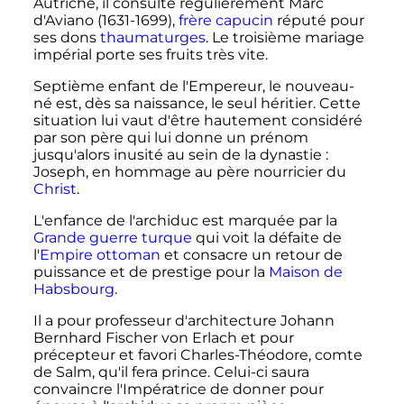
Autriche, il consulte régulièrement Marc
d'Aviano (1631-1699),
frère capucin
réputé pour
ses dons
thaumaturges
. Le troisième mariage
impérial porte ses fruits très vite.
Septième enfant de l'Empereur, le nouveau-
né est, dès sa naissance, le seul héritier. Cette
situation lui vaut d'être hautement considéré
par son père qui lui donne un prénom
jusqu'alors inusité au sein de la dynastie
:
Joseph, en hommage au père nourricier du
Christ
.
L'enfance de l'archiduc est marquée par la
Grande guerre turque
qui voit la défaite de
l'
Empire ottoman
et consacre un retour de
puissance et de prestige pour la
Maison de
Habsbourg
.
Il a pour professeur d'architecture Johann
Bernhard Fischer von Erlach et pour
précepteur et favori Charles-Théodore, comte
de Salm, qu'il fera prince. Celui-ci saura
convaincre l'Impératrice de donner pour