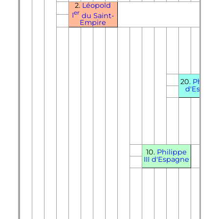
2.
Léopold
er
I
du Saint-
Empire
20.
Philip
d'Espagn
10.
Philippe
III
d'Espagne