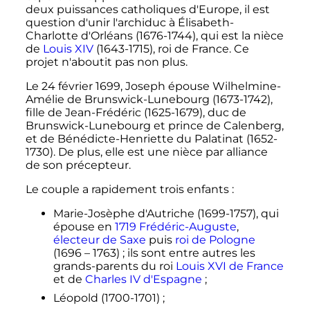
deux puissances catholiques d'Europe, il est
question d'unir l'archiduc à Élisabeth-
Charlotte d'Orléans (1676-1744), qui est la nièce
de
Louis XIV
(1643-1715), roi de France. Ce
projet n'aboutit pas non plus.
Le 24 février 1699, Joseph épouse Wilhelmine-
Amélie de Brunswick-Lunebourg (1673-1742),
fille de Jean-Frédéric (1625-1679), duc de
Brunswick-Lunebourg et prince de Calenberg,
et de Bénédicte-Henriette du Palatinat (1652-
1730). De plus, elle est une nièce par alliance
de son précepteur.
Le couple a rapidement trois enfants
:
Marie-Josèphe d'Autriche (1699-1757), qui
épouse en
1719
Frédéric-Auguste
,
électeur de Saxe
puis
roi de Pologne
(1696 – 1763)
; ils sont entre autres les
grands-parents du roi
Louis
XVI
de France
et de
Charles
IV
d'Espagne
;
Léopold (1700-1701)
;