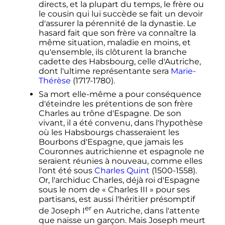
directs, et la plupart du temps, le frère ou
le cousin qui lui succède se fait un devoir
d'assurer la pérennité de la dynastie. Le
hasard fait que son frère va connaître la
même situation, maladie en moins, et
qu'ensemble, ils clôturent la branche
cadette des Habsbourg, celle d'Autriche,
dont l'ultime représentante sera
Marie-
Thérèse
(1717-1780).
Sa mort elle-même a pour conséquence
d'éteindre les prétentions de son frère
Charles au trône d'Espagne. De son
vivant, il a été convenu, dans l'hypothèse
où les Habsbourgs chasseraient les
Bourbons d'Espagne, que jamais les
Couronnes autrichienne et espagnole ne
seraient réunies à nouveau, comme elles
l'ont été sous
Charles Quint
(1500-1558).
Or, l'archiduc Charles, déjà roi d'Espagne
sous le nom de «
Charles III
» pour ses
partisans, est aussi l'héritier présomptif
er
de Joseph
I
en Autriche, dans l'attente
que naisse un garçon. Mais Joseph meurt