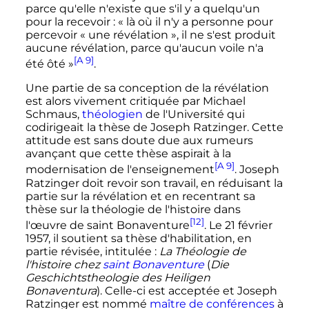
parce qu'elle n'existe que s'il y a quelqu'un
pour la recevoir
:
« là où il n'y a personne pour
percevoir « une révélation », il ne s'est produit
aucune révélation, parce qu'aucun voile n'a
[A 9]
été ôté »
.
Une partie de sa conception de la révélation
est alors vivement critiquée par Michael
Schmaus,
théologien
de l'Université qui
codirigeait la thèse de Joseph Ratzinger. Cette
attitude est sans doute due aux rumeurs
avançant que cette thèse aspirait à la
[A 9]
modernisation de l'enseignement
. Joseph
Ratzinger doit revoir son travail, en réduisant la
partie sur la révélation et en recentrant sa
thèse sur la théologie de l'histoire dans
[12]
l'œuvre de saint Bonaventure
. Le
21 février
1957
, il soutient sa thèse d'habilitation, en
partie révisée, intitulée
:
La Théologie de
l'histoire chez
saint Bonaventure
(
Die
Geschichtstheologie des Heiligen
Bonaventura
). Celle-ci est acceptée et Joseph
Ratzinger est nommé
maître de conférences
à