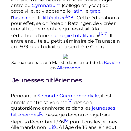
entre au
Gymnasium
(collège et lycée) de
cette ville, et y apprend le
latin
, le
grec
,
[A 2]
l'
histoire
et la
littérature
. Cette éducation a
pour effet, selon Joseph Ratzinger, de
« créer
une attitude mentale qui résistait à la
[A 2]
séduction d'une
idéologie totalitaire
»
. Il
entre ensuite au petit séminaire de Traunstein
en 1939, où étudiait déjà son frère Georg.
Sa maison natale à Marktl dans le sud de la
Bavière
en
Allemagne
.
Jeunesses hitlériennes
Pendant la
Seconde Guerre mondiale
, il est
[4]
enrôlé contre sa volonté
dès son
quatorzième anniversaire dans les
jeunesses
[5]
hitlériennes
, passage devenu obligatoire
[6]
depuis décembre 1936
pour tous les jeunes
Allemands non
juifs
. À l'âge de
16 ans
, en août