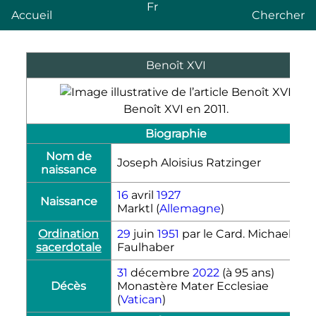
Fr
Accueil
Chercher
Benoît
XVI
Benoît
XVI
en 2011.
Biographie
Nom de
Joseph Aloisius Ratzinger
naissance
16
avril
1927
Naissance
Marktl (
Allemagne
)
Ordination
29
juin
1951
par le
Card. Michael von
sacerdotale
Faulhaber
31
décembre
2022
(à 95 ans)
Décès
Monastère Mater Ecclesiae
(
Vatican
)