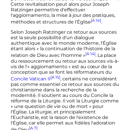
Cette revitalisation peut alors pour Joseph
Ratzinger permettre d'effectuer
l'aggiornamento, la mise à jour des pratiques,
[A 14]
méthodes et structures de l'Église
.
Selon Joseph Ratzinger ce retour aux sources
est la seule possibilité d'un dialogue
authentique avec le monde moderne, l'Église
étant alors
« la continuation de l'histoire de la
[A 14]
relation de Dieu avec l'homme »
. La place
du ressourcement ou retour aux sources vis-à-
vis de l'
« aggiornamento »
est au cœur de la
conception que se font les réformateurs du
[A 15]
Concile Vatican II
, certains ne considérant
pas comme essentiel ce retour aux sources du
christianisme dans la recherche de la
modernité. Il soutient au cours du Concile la
réforme de la Liturgie. Il voit la Liturgie comme
« une question de vie ou de mort »
pour
l'Église. La liturgie, et principalement
l'Eucharistie, est la raison de l'existence de
l'Église, car elle permet aux fidèles l'adoration
[A 7]
de Dieu
.