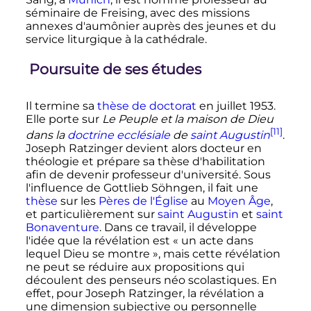
séminaire de Freising, avec des missions
annexes d'aumônier auprès des jeunes et du
service liturgique à la cathédrale.
Poursuite de ses études
Il termine sa
thèse de doctorat
en juillet 1953.
Elle porte sur
Le Peuple et la maison de Dieu
[11]
dans la
doctrine ecclésiale
de
saint Augustin
.
Joseph Ratzinger devient alors docteur en
théologie et prépare sa thèse d'habilitation
afin de devenir professeur d'université. Sous
l'influence de Gottlieb Söhngen, il fait une
thèse
sur les
Pères de l'Église
au
Moyen Âge
,
et particulièrement sur
saint Augustin
et
saint
Bonaventure
. Dans ce travail, il développe
l'idée que la révélation est
« un acte dans
lequel Dieu se montre »
, mais cette révélation
ne peut se réduire aux propositions qui
découlent des penseurs néo scolastiques. En
effet, pour Joseph Ratzinger, la révélation a
une dimension subjective ou personnelle