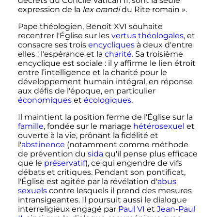
décrets du Concile
Vatican
II
, sont la seule
expression de la
lex orandi
du Rite romain
».
Pape théologien,
Benoît
XVI
souhaite
recentrer l'Église sur les
vertus théologales
, et
consacre ses trois
encycliques
à deux d'entre
elles
: l'espérance et la
charité
. Sa troisième
encyclique est sociale
: il y affirme le lien étroit
entre l’intelligence et la charité pour le
développement humain intégral, en réponse
aux défis de l'époque, en particulier
économiques
et
écologiques
.
Il maintient la position ferme de l'Église sur la
famille
, fondée sur le mariage
hétérosexuel
et
ouverte à la vie, prônant la fidélité et
l'
abstinence
(notamment comme méthode
de prévention du
sida
qu'il pense plus efficace
que le
préservatif
), ce qui engendre de vifs
débats et critiques. Pendant son pontificat,
l'Église est agitée par la révélation d'
abus
sexuels
contre lesquels il prend des mesures
intransigeantes. Il poursuit aussi le dialogue
interreligieux engagé par
Paul VI
et
Jean-Paul