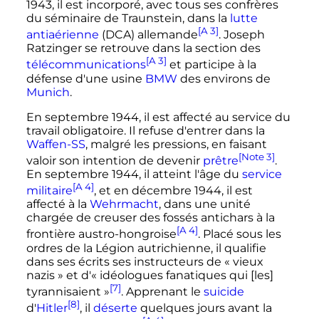
1943, il est incorporé, avec tous ses confrères
du séminaire de Traunstein, dans la
lutte
[A 3]
antiaérienne
(DCA) allemande
. Joseph
Ratzinger se retrouve dans la section des
[A 3]
télécommunications
et participe à la
défense d'une usine
BMW
des environs de
Munich
.
En septembre 1944, il est affecté au service du
travail obligatoire. Il refuse d'entrer dans la
Waffen-SS
, malgré les pressions, en faisant
[Note 3]
valoir son intention de devenir
prêtre
.
En septembre 1944, il atteint l'âge du
service
[A 4]
militaire
, et en décembre 1944, il est
affecté à la
Wehrmacht
, dans une unité
chargée de creuser des fossés antichars à la
[A 4]
frontière austro-hongroise
. Placé sous les
ordres de la Légion autrichienne, il qualifie
dans ses écrits ses instructeurs de
« vieux
nazis »
et d'
« idéologues fanatiques qui [les]
[7]
tyrannisaient »
. Apprenant le
suicide
[8]
d'
Hitler
, il
déserte
quelques jours avant la