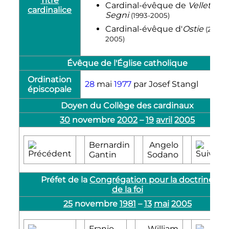
Titre
Cardinal-évêque de
Velletri-
cardinalice
Segni
(1993-2005)
Cardinal-évêque d'
Ostie
(2002-
2005)
Évêque de l'Église catholique
Ordination
28
mai
1977
par Josef Stangl
épiscopale
Doyen du Collège des cardinaux
30
novembre
2002
–
19
avril
2005
Bernardin
Angelo
Gantin
Sodano
Préfet de la
Congrégation pour la doctrine
de la foi
25
novembre
1981
–
13
mai
2005
Franjo
William