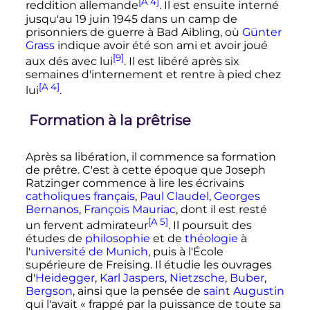
[A 4]
reddition allemande
. Il est ensuite interné
jusqu'au
19 juin 1945
dans un camp de
prisonniers de guerre à Bad Aibling, où
Günter
Grass
indique avoir été son ami et avoir joué
[9]
aux dés avec lui
. Il est libéré après six
semaines d'internement et rentre à pied chez
[A 4]
lui
.
Formation à la prêtrise
Après sa libération, il commence sa formation
de prêtre. C'est à cette époque que Joseph
Ratzinger commence à lire les écrivains
catholiques
français
,
Paul Claudel
,
Georges
Bernanos
,
François Mauriac
, dont il est resté
[A 5]
un fervent admirateur
. Il poursuit des
études de
philosophie
et de
théologie
à
l'
université de Munich
, puis à l'École
supérieure de Freising. Il étudie les ouvrages
d'
Heidegger
,
Karl Jaspers
,
Nietzsche
,
Buber
,
Bergson
, ainsi que la pensée de
saint Augustin
qui l'avait
« frappé par la puissance de toute sa