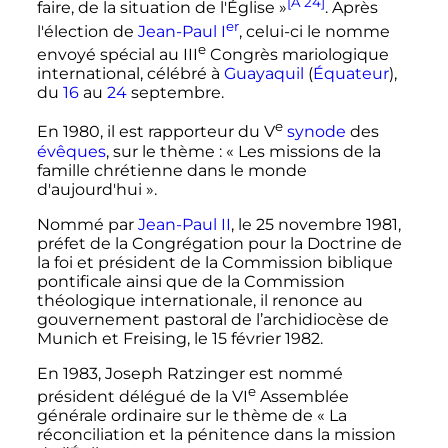
[A 24]
faire, de la situation de l'Église
»
. Après
er
l'élection de
Jean-Paul
I
, celui-ci le nomme
e
envoyé spécial au
III
Congrès mariologique
international, célébré à
Guayaquil
(
Équateur
),
du
16
au
24
septembre.
e
En 1980, il est rapporteur du
V
synode
des
évêques
, sur le thème
: «
Les missions de la
famille chrétienne dans le monde
d'aujourd'hui
».
Nommé par
Jean-Paul
II
, le
25 novembre 1981
,
préfet de la Congrégation pour la Doctrine de
la foi et président de la Commission biblique
pontificale ainsi que de la Commission
théologique internationale, il renonce au
gouvernement pastoral de l’archidiocèse de
Munich et Freising, le
15 février 1982
.
En 1983, Joseph Ratzinger est nommé
e
président délégué de la
VI
Assemblée
générale ordinaire sur le thème de «
La
réconciliation et la pénitence dans la mission