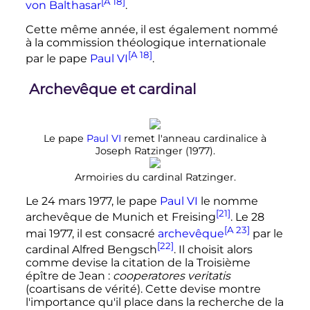
[A 18]
von Balthasar
.
Cette même année, il est également nommé
à la commission théologique internationale
[A 18]
par le pape
Paul
VI
.
Archevêque et cardinal
Le pape
Paul
VI
remet l'anneau cardinalice à
Joseph Ratzinger (1977).
Armoiries du cardinal Ratzinger.
Le
24 mars 1977
, le pape
Paul
VI
le nomme
[21]
archevêque de Munich et Freising
. Le
28
[A 23]
mai 1977
, il est consacré
archevêque
par le
[22]
cardinal Alfred Bengsch
. Il choisit alors
comme devise la citation de la Troisième
épître de Jean
:
cooperatores veritatis
(coartisans de vérité). Cette devise montre
l'importance qu'il place dans la recherche de la