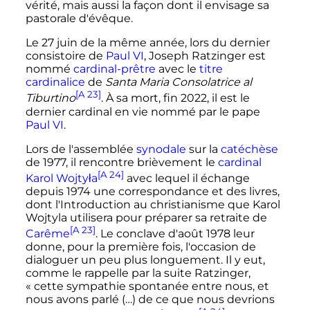
vérité, mais aussi la façon dont il envisage sa
pastorale d'évêque.
Le 27 juin de la même année, lors du dernier
consistoire de
Paul
VI
, Joseph Ratzinger est
nommé
cardinal-prêtre
avec le
titre
cardinalice
de
Santa Maria Consolatrice al
[A 23]
Tiburtino
. À sa mort, fin 2022, il est le
dernier cardinal en vie nommé par le pape
Paul
VI
.
Lors de l'assemblée
synodale
sur la
catéchèse
de 1977, il rencontre brièvement le
cardinal
[A 24]
Karol Wojtyła
avec lequel il échange
depuis 1974 une correspondance et des livres,
dont l'Introduction au christianisme que Karol
Wojtyla utilisera pour préparer sa retraite de
[A 23]
Carême
. Le conclave d'août 1978 leur
donne, pour la première fois, l'occasion de
dialoguer un peu plus longuement. Il y eut,
comme le rappelle par la suite Ratzinger,
«
cette sympathie spontanée entre nous, et
nous avons parlé (…) de ce que nous devrions