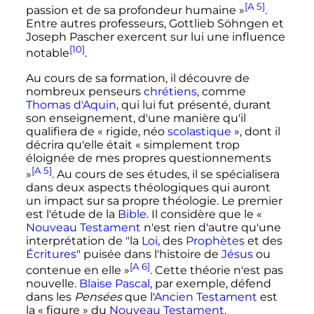
[A 5]
passion et de sa profondeur humaine »
.
Entre autres professeurs, Gottlieb Söhngen et
Joseph Pascher exercent sur lui une influence
[10]
notable
.
Au cours de sa formation, il découvre de
nombreux penseurs
chrétiens
, comme
Thomas d'Aquin
, qui lui fut présenté, durant
son enseignement, d'une manière qu'il
qualifiera de
« rigide, néo
scolastique
»
, dont il
décrira qu'elle était
« simplement trop
éloignée de mes propres questionnements
[A 5]
»
. Au cours de ses études, il se spécialisera
dans deux aspects théologiques qui auront
un impact sur sa propre théologie. Le premier
est l'étude de la
Bible
. Il considère que le
«
Nouveau Testament
n'est rien d'autre qu'une
interprétation de "la
Loi
, des
Prophètes
et des
Écritures
" puisée dans l'histoire de
Jésus
ou
[A 6]
contenue en elle »
. Cette théorie n'est pas
nouvelle.
Blaise Pascal
, par exemple, défend
dans les
Pensées
que l'
Ancien Testament
est
la «
figure
» du
Nouveau Testament
.