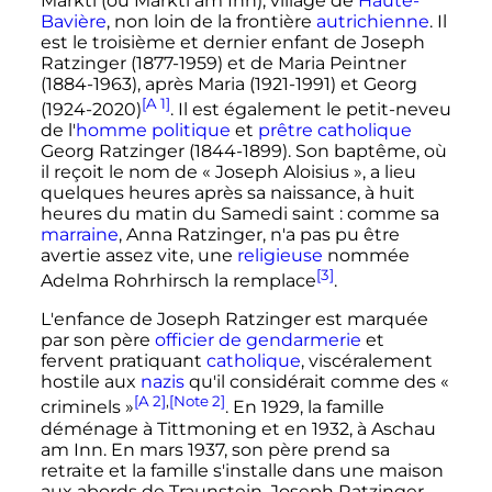
Marktl (ou Marktl am Inn), village de
Haute-
Bavière
, non loin de la frontière
autrichienne
. Il
est le troisième et dernier enfant de Joseph
Ratzinger (1877-1959) et de Maria Peintner
(1884-1963), après Maria (1921-1991) et Georg
[A 1]
(1924-2020)
. Il est également le petit-neveu
de l'
homme politique
et
prêtre catholique
Georg Ratzinger (1844-1899). Son baptême, où
il reçoit le nom de
« Joseph Aloisius »
, a lieu
quelques heures après sa naissance, à huit
heures du matin du Samedi saint
: comme sa
marraine
, Anna Ratzinger, n'a pas pu être
avertie assez vite, une
religieuse
nommée
[3]
Adelma Rohrhirsch la remplace
.
L'enfance de Joseph Ratzinger est marquée
par son père
officier de gendarmerie
et
fervent pratiquant
catholique
, viscéralement
hostile aux
nazis
qu'il considérait comme des
«
[A 2]
,
[Note 2]
criminels »
. En 1929, la famille
déménage à Tittmoning et en 1932, à Aschau
am Inn. En mars 1937, son père prend sa
retraite et la famille s'installe dans une maison
aux abords de Traunstein. Joseph Ratzinger