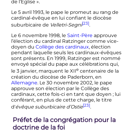
de l’Église
».
Le
5 avril 1993
, le pape le promeut au rang de
cardinal-évêque en lui confiant le diocèse
[23]
suburbicaire de
Velletri-Segni
.
Le
6 novembre 1998
, le
Saint-Père
approuve
l’élection du cardinal Ratzinger comme vice-
doyen du
Collège des cardinaux
, élection
pendant laquelle seuls les cardinaux-évêques
sont présents. En 1999, Ratzinger est nommé
envoyé spécial du pape aux célébrations qui,
e
le 3 janvier, marquent le
XII
centenaire de la
création du diocèse de Paderborn, en
Allemagne
. Le
30 novembre 2002
, le pape
approuve son élection par le Collège des
cardinaux, cette fois-ci en tant que doyen
; lui
conférant, en plus de cette charge, le titre
[23]
d'
évêque suburbicaire d’Ostie
.
Préfet de la congrégation pour la
doctrine de la foi