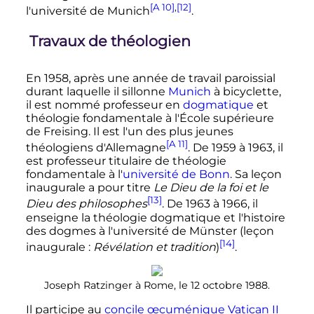
[A 10]
,
[12]
l'université de Munich
.
Travaux de théologien
En 1958, après une année de travail paroissial
durant laquelle il sillonne
Munich
à bicyclette,
il est nommé professeur en
dogmatique
et
théologie fondamentale à l'École supérieure
de Freising. Il est l'un des plus jeunes
[A 11]
théologiens d'Allemagne
. De 1959 à 1963, il
est professeur titulaire de théologie
fondamentale à l'
université de Bonn
. Sa leçon
inaugurale a pour titre
Le Dieu de la foi et le
[13]
Dieu des philosophes
. De 1963 à 1966, il
enseigne la théologie dogmatique et l'histoire
des dogmes à l'université de Münster (leçon
[14]
inaugurale
:
Révélation et tradition
)
.
Joseph Ratzinger à Rome, le 12 octobre 1988.
Il participe au
concile œcuménique
Vatican
II