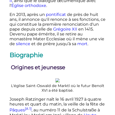
II
, ainsi que le dialogue œcuménique avec
l'
Église orthodoxe
.
En 2013, après un
pontificat
de près de huit
ans, il annonce qu'il renonce à ses fonctions, ce
qui constitue la première renonciation d'un
pape depuis celle de
Grégoire
XII
en 1415.
Devenu pape émérite, il se retire au
monastère Mater Ecclesiae où il mène une vie
de
silence
et de prière jusqu’à sa
mort
.
Biographie
Origines et jeunesse
L'église Saint-Oswald de Marktl où le futur
Benoît
XVI
a été baptisé.
Joseph Ratzinger naît le
16 avril 1927
à quatre
heures et quart du matin, la veille de la fête de
[A 1]
Pâques
, au numéro 11 de la Schulstraße à