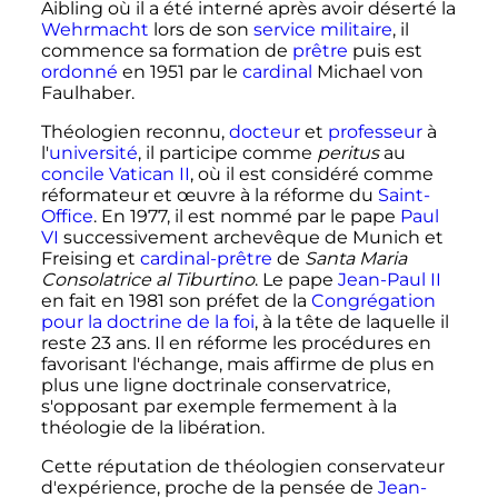
Aibling où il a été interné après avoir déserté la
Wehrmacht
lors de son
service militaire
, il
commence sa formation de
prêtre
puis est
ordonné
en 1951 par le
cardinal
Michael von
Faulhaber.
Théologien reconnu,
docteur
et
professeur
à
l'
université
, il participe comme
peritus
au
concile
Vatican
II
, où il est considéré comme
réformateur et œuvre à la réforme du
Saint-
Office
. En 1977, il est nommé par le pape
Paul
VI
successivement archevêque de Munich et
Freising et
cardinal-prêtre
de
Santa Maria
Consolatrice al Tiburtino
. Le pape
Jean-Paul
II
en fait en 1981 son préfet de la
Congrégation
pour la doctrine de la foi
, à la tête de laquelle il
reste
23 ans
. Il en réforme les procédures en
favorisant l'échange, mais affirme de plus en
plus une ligne doctrinale conservatrice,
s'opposant par exemple fermement à la
théologie de la libération.
Cette réputation de théologien conservateur
d'expérience, proche de la pensée de
Jean-