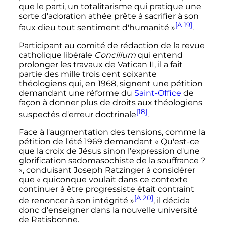
que le parti, un totalitarisme qui pratique une
sorte d'adoration athée prête à sacrifier à son
[A 19]
faux dieu tout sentiment d'humanité »
.
Participant au comité de rédaction de la revue
catholique libérale
Concilium
qui entend
prolonger les travaux de
Vatican
II
, il a fait
partie des mille trois cent soixante
théologiens qui, en 1968, signent une pétition
demandant une réforme du
Saint-Office
de
façon à donner plus de droits aux théologiens
[18]
suspectés d'erreur doctrinale
.
Face à l'augmentation des tensions, comme la
pétition de l'été 1969 demandant
« Qu'est-ce
que la croix de Jésus sinon l'expression d'une
glorification sadomasochiste de la souffrance ?
»
, conduisant Joseph Ratzinger à considérer
que
« quiconque voulait dans ce contexte
continuer à être progressiste était contraint
[A 20]
de renoncer à son intégrité »
, il décida
donc d'enseigner dans la nouvelle université
de Ratisbonne.