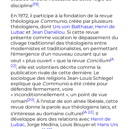
[19]
discipline
.
En 1972, il participe à la fondation de la revue
théologique
Communio
, créée par plusieurs
théologiens, dont
Urs von Balthasar
,
Henri de
Lubac
et
Jean Daniélou
. Si cette revue
présente comme vocation le dépassement du
clivage traditionnel des théologiens entre
modernistes et traditionalistes, en permettant
l'émergence d'un nouveau courant qui se
[A
veut «
plus ouvert
» que la revue
Concilium
22]
, elle est volontiers décrite comme la
publication rivale de cette dernière. Le
sociologue des religions Jean-Louis Schlegel
explique que
Communio
a été créée pour
défendre fermement, voire
«
inconditionnellement
», un point de vue
[20]
romain
. À l'instar de son aînée libérale, cette
revue donne la parole aux théologiens laïcs, et
[A 22]
s'intéresse au domaine culturel
. Il
développe alors des relations avec
Henri de
Lubac
, Jorge Medina, Louis Bouyer et
Hans Urs