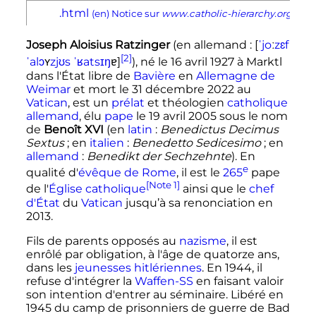
.html
(en)
Notice sur
www.catholic-hierarchy.org
Joseph Aloisius Ratzinger
(en allemand
:
[
ˈ
j
o
ː
z
ɛ
f
[2]
ɐ
ˈ
a
l
ɔ
ʏ
z
j
ʊ
s
ˈ
ʁ
a
t
s
ɪ
ŋ
]
), né le
16 avril 1927
à Marktl
dans l'État libre de
Bavière
en
Allemagne de
Weimar
et mort le
31 décembre 2022
au
Vatican
, est un
prélat
et théologien
catholique
allemand
, élu
pape
le
19 avril 2005
sous le nom
de
Benoît
XVI
(
en
latin
:
Benedictus Decimus
Sextus
;
en
italien
:
Benedetto Sedicesimo
;
en
allemand
:
Benedikt der Sechzehnte
). En
e
qualité d'
évêque de Rome
, il est le
265
pape
[Note 1]
de l'
Église catholique
ainsi que le
chef
d'État
du
Vatican
jusqu’à sa renonciation en
2013.
Fils de parents opposés au
nazisme
, il est
enrôlé par obligation, à l'âge de quatorze ans,
dans les
jeunesses hitlériennes
. En 1944, il
refuse d'intégrer la
Waffen-SS
en faisant valoir
son intention d'entrer au séminaire. Libéré en
1945 du camp de prisonniers de guerre de Bad