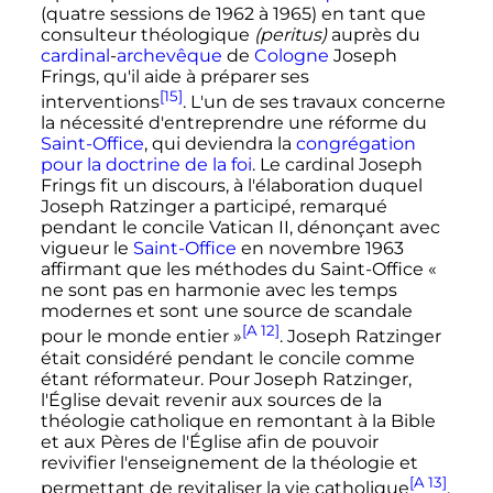
(quatre sessions de 1962 à 1965) en tant que
consulteur théologique
(peritus)
auprès du
cardinal
-
archevêque
de
Cologne
Joseph
Frings, qu'il aide à préparer ses
[15]
interventions
. L'un de ses travaux concerne
la nécessité d'entreprendre une réforme du
Saint-Office
, qui deviendra la
congrégation
pour la doctrine de la foi
. Le cardinal Joseph
Frings fit un discours, à l'élaboration duquel
Joseph Ratzinger a participé, remarqué
pendant le concile
Vatican
II
, dénonçant avec
vigueur le
Saint-Office
en novembre 1963
affirmant que les méthodes du Saint-Office
«
ne sont pas en harmonie avec les temps
modernes et sont une source de scandale
[A 12]
pour le monde entier »
. Joseph Ratzinger
était considéré pendant le concile comme
étant réformateur. Pour Joseph Ratzinger,
l'Église devait revenir aux sources de la
théologie catholique en remontant à la Bible
et aux Pères de l'Église afin de pouvoir
revivifier l'enseignement de la théologie et
[A 13]
permettant de revitaliser la vie catholique
.