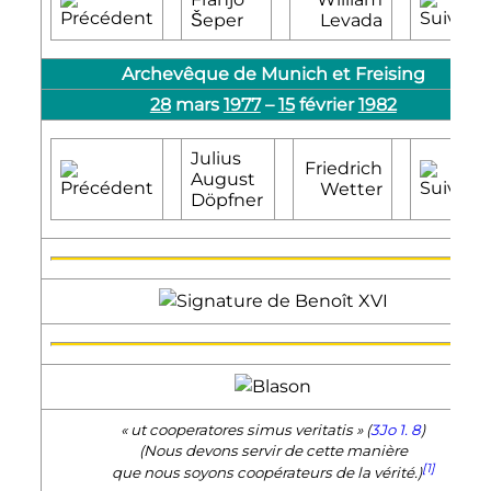
Šeper
Levada
Archevêque de Munich et Freising
28
mars
1977
–
15
février
1982
Julius
Friedrich
August
Wetter
Döpfner
« ut cooperatores simus veritatis » (
3Jo 1. 8
)
(Nous devons servir de cette manière
[1]
que nous soyons coopérateurs de la vérité.)