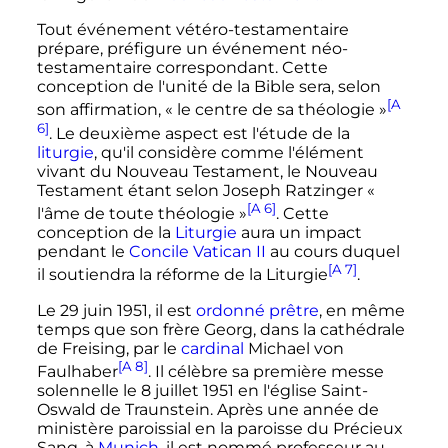
Tout événement vétéro-testamentaire
prépare, préfigure un événement néo-
testamentaire correspondant. Cette
conception de l'unité de la Bible sera, selon
[A
son affirmation,
« le centre de sa théologie »
6]
. Le deuxième aspect est l'étude de la
liturgie
, qu'il considère comme l'élément
vivant du Nouveau Testament, le Nouveau
Testament étant selon Joseph Ratzinger
«
[A 6]
l'âme de toute théologie »
. Cette
conception de la
Liturgie
aura un impact
pendant le
Concile
Vatican
II
au cours duquel
[A 7]
il soutiendra la réforme de la Liturgie
.
Le
29 juin 1951
, il est
ordonné
prêtre
, en même
temps que son frère Georg, dans la cathédrale
de Freising, par le
cardinal
Michael von
[A 8]
Faulhaber
. Il célèbre sa première messe
solennelle le 8 juillet 1951 en l'église Saint-
Oswald de Traunstein. Après une année de
ministère paroissial en la paroisse du Précieux
Sang, à
Munich
, il est nommé professeur au