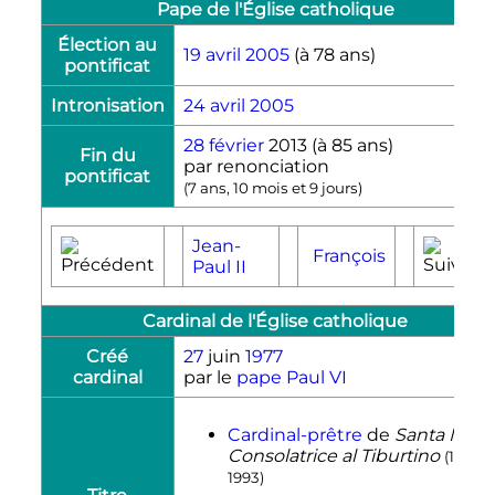
Pape de l'Église catholique
Élection au
19
avril
2005
(à 78 ans)
pontificat
Intronisation
24
avril
2005
28
février
2013
(à 85 ans)
Fin du
par renonciation
pontificat
(
7 ans, 10 mois et 9 jours
)
Jean-
François
Paul
II
Cardinal de l'Église catholique
Créé
27
juin
1977
cardinal
par le
pape
Paul
VI
Cardinal-prêtre
de
Santa Mari
Consolatrice al Tiburtino
(1977-
1993)