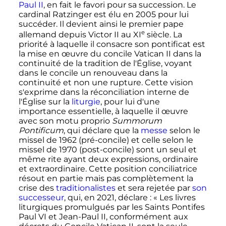
Paul II
, en fait le favori pour sa succession. Le
cardinal Ratzinger est élu en 2005 pour lui
succéder. Il devient ainsi le premier pape
e
allemand depuis
Victor
II
au
XI
siècle
. La
priorité à laquelle il consacre son pontificat est
la mise en œuvre du concile
Vatican
II
dans la
continuité de la tradition de l'Église, voyant
dans le concile un renouveau dans la
continuité et non une rupture. Cette vision
s'exprime dans la réconciliation interne de
l'Église sur la
liturgie
, pour lui d'une
importance essentielle, à laquelle il œuvre
avec son motu proprio
Summorum
Pontificum
, qui déclare que la
messe
selon le
missel de 1962 (pré-concile) et celle selon le
missel de 1970 (post-concile) sont un seul et
même rite ayant deux expressions, ordinaire
et extraordinaire. Cette position conciliatrice
résout en partie mais pas complètement la
crise des
traditionalistes
et sera rejetée par
son
successeur
, qui, en 2021, déclare
: «
Les livres
liturgiques promulgués par les Saints Pontifes
Paul
VI
et
Jean-Paul
II
, conformément aux