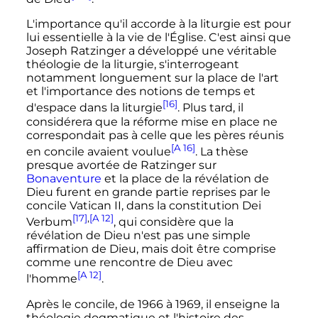
L'importance qu'il accorde à la liturgie est pour
lui essentielle à la vie de l'Église. C'est ainsi que
Joseph Ratzinger a développé une véritable
théologie de la liturgie, s'interrogeant
notamment longuement sur la place de l'art
et l'importance des notions de temps et
[16]
d'espace dans la liturgie
. Plus tard, il
considérera que la réforme mise en place ne
correspondait pas à celle que les pères réunis
[A 16]
en concile avaient voulue
. La thèse
presque avortée de Ratzinger sur
Bonaventure
et la place de la révélation de
Dieu furent en grande partie reprises par le
concile
Vatican
II
, dans la constitution Dei
[17]
,
[A 12]
Verbum
, qui considère que la
révélation de Dieu n'est pas une simple
affirmation de Dieu, mais doit être comprise
comme une rencontre de Dieu avec
[A 12]
l'homme
.
Après le concile, de 1966 à 1969, il enseigne la
théologie dogmatique et l'histoire des