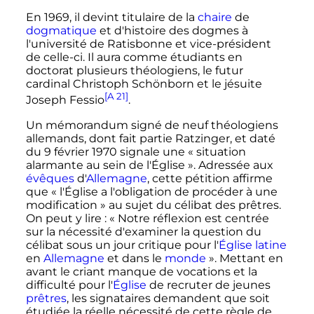
En 1969, il devint titulaire de la
chaire
de
dogmatique
et d'histoire des dogmes à
l'université de Ratisbonne et vice-président
de celle-ci. Il aura comme étudiants en
doctorat plusieurs théologiens, le futur
cardinal Christoph Schönborn et le jésuite
[A 21]
Joseph Fessio
.
Un mémorandum signé de neuf théologiens
allemands, dont fait partie Ratzinger, et daté
du
9 février 1970
signale une
« situation
alarmante au sein de l'Église »
. Adressée aux
évêques
d'
Allemagne
, cette pétition affirme
que
« l'Église a l'obligation de procéder à une
modification »
au sujet du célibat des prêtres.
On peut y lire
:
« Notre réflexion est centrée
sur la nécessité d'examiner la question du
célibat sous un jour critique pour l'
Église latine
en
Allemagne
et dans le
monde
»
. Mettant en
avant le criant manque de vocations et la
difficulté pour l'
Église
de recruter de jeunes
prêtres
, les signataires demandent que soit
étudiée la réelle nécessité de cette règle de