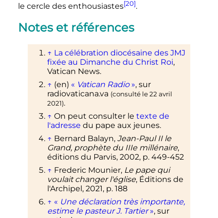
[20]
le cercle des enthousiastes
.
Notes et références
↑
La célébration diocésaine des JMJ
fixée au Dimanche du Christ Roi
,
Vatican News.
↑
(en)
«
Vatican Radio
»
, sur
radiovaticana.va
(consulté le
22 avril
.
2021
)
↑
On peut consulter le
texte de
l'adresse
du pape aux jeunes.
↑
Bernard Balayn,
Jean-Paul II le
Grand, prophète du IIIe millénaire
,
éditions du Parvis,
2002
,
p.
449-452
↑
Frederic Mounier,
Le pape qui
voulait changer l'église
, Éditions de
l'Archipel,
2021
,
p.
188
↑
«
Une déclaration très importante,
estime le pasteur J. Tartier
»
, sur