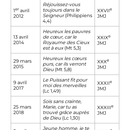
Réjouissez-vous
er
e
toujours dans le
1
avril
XXVII
Seigneur
(Philippiens
2012
JMJ
4,4)
Heureux les pauvres
e
13 avril
de cœur, car le
XXIX
2014
Royaume des Cieux
JMJ
est à eux
(Mt 5,3)
Heureux les cœurs
e
29 mars
XXX
purs, car ils verront
2015
JMJ
Dieu
(Mt 5,8)
Le Puissant fit pour
e
9 avril
XXXII
moi des merveilles
2017
JMJ
(Lc 1,49)
Sois sans crainte,
e
25 mars
Marie, car tu as
XXXIII
2018
trouvé grâce auprès
JMJ
de Dieu
(Lc 1,30)
Jeune homme, je te