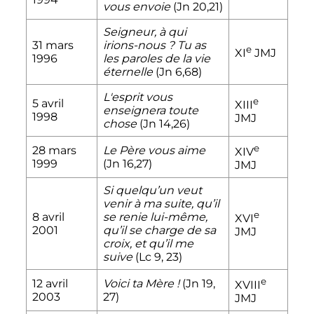
vous envoie
(Jn 20,21)
Seigneur, à qui
31 mars
irions-nous
? Tu as
e
XI
JMJ
1996
les paroles de la vie
éternelle
(Jn 6,68)
L'esprit vous
e
5 avril
XIII
enseignera toute
1998
JMJ
chose
(Jn 14,26)
e
28 mars
Le Père vous aime
XIV
1999
(Jn 16,27)
JMJ
Si quelqu’un veut
venir à ma suite, qu’il
e
8 avril
se renie lui-même,
XVI
2001
qu’il se charge de sa
JMJ
croix, et qu’il me
suive
(Lc 9, 23)
e
12 avril
Voici ta Mère
!
(Jn 19,
XVIII
2003
27)
JMJ