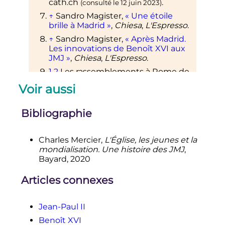
cath.ch
.
(consulté le
12 juin 2023
)
↑
Sandro Magister,
«
Une étoile
brille à Madrid
»
,
Chiesa
,
L'Espresso
.
↑
Sandro Magister,
«
Après Madrid.
Les innovations de Benoît XVI aux
JMJ
»
,
Chiesa
,
L'Espresso
.
1
2
Les rassemblements à Rome de
1984 et 1985 ne sont pas
Voir aussi
officiellement des JMJ mais sont
re
précurseurs à la
I
édition
officielle,
Bibliographie
celle en diocèse de 1986, et ont
préfiguré les rassemblements
internationaux par leurs
Charles Mercier,
L'Église, les jeunes et la
organisations.
mondialisation. Une histoire des JMJ
,
↑
Modèle:Citar web
Bayard, 2020
↑
(es)
«
Efectos de la JMJ: beneficios
de unos 160 millones
»
, sur
El País
,
21
Articles connexes
août 2011
(consulté le
7 août 2023
)
↑
(en)
«
«
De toutes les nations faites
Jean-Paul II
des disciples
»
: thème de la JMJ
2013
»
, sur
zenit.org via Wikiwix
Benoît XVI