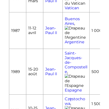
mars
Paul II
Vatican
Buenos
Aires
,
11-
12
Jean-
1987
1 000 00
avril
Paul II
Argentine
Saint-
Jacques-
de-
Compostell
15-
20
Jean-
1989
e
,
500 000
août
Paul II
Espagne
Częstocho
wa
,
1 500 00
10-
15
Jean-