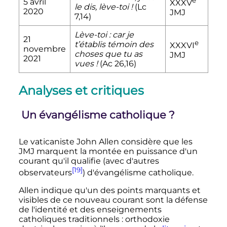
e
5 avril
XXXV
le dis, lève-toi
!
(Lc
2020
JMJ
7,14)
Lève-toi
: car je
21
e
t’établis témoin des
XXXVI
novembre
choses que tu as
JMJ
2021
vues
!
(Ac 26,16)
Analyses et critiques
Un évangélisme catholique
?
Le vaticaniste John Allen considère que les
JMJ marquent la montée en puissance d'un
courant qu'il qualifie (avec d'autres
[19]
observateurs
) d'évangélisme catholique.
Allen indique qu'un des points marquants et
visibles de ce nouveau courant sont la défense
de l'identité et des enseignements
catholiques traditionnels
: orthodoxie