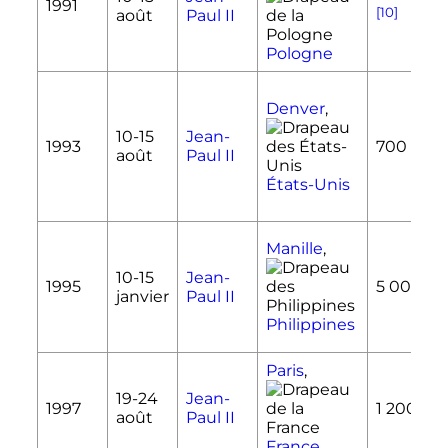
1991
[10]
août
Paul II
Pologne
Denver
,
10-
15
Jean-
1993
700 000
août
Paul II
États-Unis
Manille
,
10-
15
Jean-
1995
5 000 0
janvier
Paul II
Philippines
Paris
,
19-
24
Jean-
1997
1 200 00
août
Paul II
France