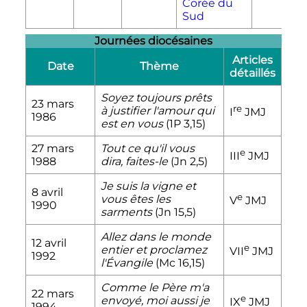
Corée du
Sud
Journées diocésaines
Articles
Date
Thème
détaillés
Soyez toujours prêts
23 mars
re
à justifier l'amour qui
I
JMJ
1986
est en vous
(1P 3,15)
27 mars
Tout ce qu'il vous
e
III
JMJ
1988
dira, faites-le
(Jn 2,5)
Je suis la vigne et
8 avril
e
vous êtes les
V
JMJ
1990
sarments
(Jn 15,5)
Allez dans le monde
12 avril
e
entier et proclamez
VII
JMJ
1992
l'Évangile
(Mc 16,15)
Comme le Père m'a
22 mars
e
envoyé, moi aussi je
IX
JMJ
1994