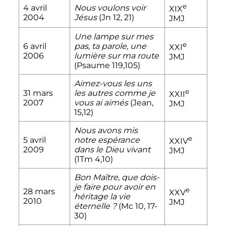
e
4 avril
Nous voulons voir
XIX
2004
Jésus
(Jn 12, 21)
JMJ
Une lampe sur mes
e
6 avril
pas, ta parole, une
XXI
2006
lumière sur ma route
JMJ
(Psaume 119,105)
Aimez-vous les uns
e
31 mars
les autres comme je
XXII
2007
vous ai aimés
(Jean,
JMJ
15,12)
Nous avons mis
e
5 avril
notre espérance
XXIV
2009
dans le Dieu vivant
JMJ
(1Tm 4,10)
Bon Maître, que dois-
je faire pour avoir en
e
28 mars
XXV
héritage la vie
2010
JMJ
éternelle
?
(Mc 10, 17-
30)