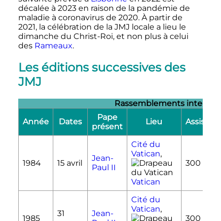
décalée à 2023 en raison de la pandémie de
maladie à coronavirus de 2020. À partir de
2021, la célébration de la JMJ locale a lieu le
dimanche du Christ-Roi, et non plus à celui
des
Rameaux
.
Les éditions successives des
JMJ
Rassemblements internat
Pape
Année
Dates
Lieu
Assistan
présent
Cité du
Vatican
,
Jean-
1984
15 avril
300 000
Paul II
Vatican
Cité du
Vatican
,
31
Jean-
1985
300 000