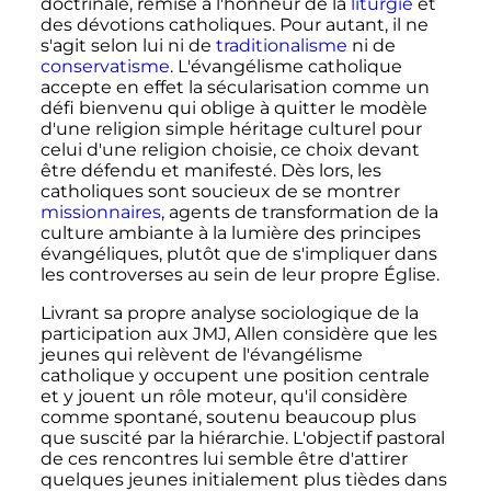
doctrinale, remise à l'honneur de la
liturgie
et
des dévotions catholiques. Pour autant, il ne
s'agit selon lui ni de
traditionalisme
ni de
conservatisme
. L'évangélisme catholique
accepte en effet la sécularisation comme un
défi bienvenu qui oblige à quitter le modèle
d'une religion simple héritage culturel pour
celui d'une religion choisie, ce choix devant
être défendu et manifesté. Dès lors, les
catholiques sont soucieux de se montrer
missionnaires
, agents de transformation de la
culture ambiante à la lumière des principes
évangéliques, plutôt que de s'impliquer dans
les controverses au sein de leur propre Église.
Livrant sa propre analyse sociologique de la
participation aux JMJ, Allen considère que les
jeunes qui relèvent de l'évangélisme
catholique y occupent une position centrale
et y jouent un rôle moteur, qu'il considère
comme spontané, soutenu beaucoup plus
que suscité par la hiérarchie. L'objectif pastoral
de ces rencontres lui semble être d'attirer
quelques jeunes initialement plus tièdes dans