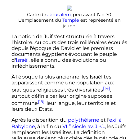
Carte de
Jérusalem
, peu avant l'an 70.
L'emplacement du
Temple
est représenté en
jaune.
La notion de Juif s'est structurée à travers
l'histoire. Au cours des trois millénaires écoulés
depuis l'époque de David et les premiers
documents égyptiens évoquant le peuple
d'
Israël
, elle a connu des évolutions ou
infléchissements.
À l'époque la plus ancienne, les Israélites
apparaissent comme une population aux
[14]
pratiques religieuses très diversifiées
,
surtout définis par leur origine supposée
[15]
commune
, leur langue, leur territoire et
leurs deux États.
Après la disparition du
polythéisme
et l'
exil à
e
Babylone
, à la fin du
VII
siècle
av. J.-C.
, les Juifs
remplacent les Israélites. La définition
religieuse devient plus claire dès la période du