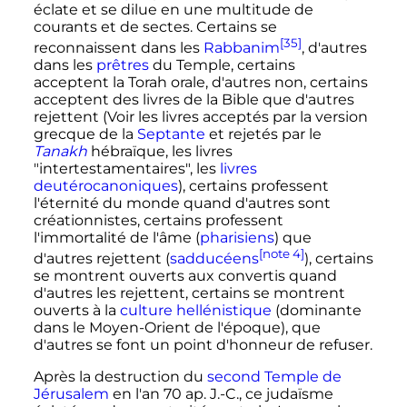
éclate et se dilue en une multitude de
courants et de sectes. Certains se
[35]
reconnaissent dans les
Rabbanim
, d'autres
dans les
prêtres
du Temple, certains
acceptent la Torah orale, d'autres non, certains
acceptent des livres de la Bible que d'autres
rejettent (Voir les livres acceptés par la version
grecque de la
Septante
et rejetés par le
Tanakh
hébraïque, les livres
"intertestamentaires", les
livres
deutérocanoniques
), certains professent
l'éternité du monde quand d'autres sont
créationnistes, certains professent
l'immortalité de l'âme (
pharisiens
) que
[note 4]
d'autres rejettent (
sadducéens
), certains
se montrent ouverts aux convertis quand
d'autres les rejettent, certains se montrent
ouverts à la
culture hellénistique
(dominante
dans le Moyen-Orient de l'époque), que
d'autres se font un point d'honneur de refuser.
Après la destruction du
second Temple de
Jérusalem
en l'an 70 ap. J.-C., ce judaïsme