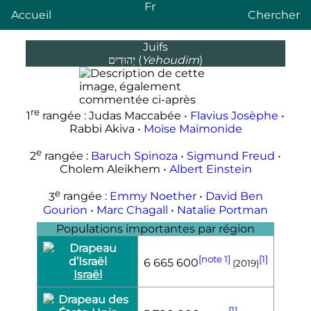
Fr
Accueil
Chercher
Juifs
(
Yehoudim
)
יְהוּדִים
re
1
rangée : Judas Maccabée •
Flavius Josèphe
•
Rabbi Akiva •
Moïse Maïmonide
e
2
rangée :
Baruch Spinoza
•
Sigmund Freud
•
Cholem Aleikhem •
Albert Einstein
e
3
rangée :
Emmy Noether
•
David Ben
Gourion
•
Marc Chagall
•
Natalie Portman
Populations importantes par région
[note 1]
[1]
6 665 600
(2019)
Israël
[1]