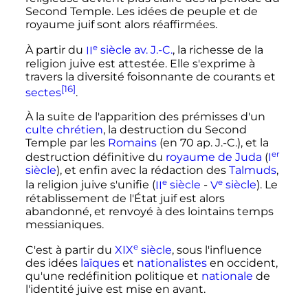
Second Temple. Les idées de peuple et de
royaume juif sont alors réaffirmées.
e
À partir du
II
siècle
av. J.-C.
, la richesse de la
religion juive est attestée. Elle s'exprime à
travers la diversité foisonnante de courants et
[16]
sectes
.
À la suite de l'apparition des prémisses d'un
culte chrétien
, la destruction du Second
Temple par les
Romains
(en 70 ap. J.-C.), et la
er
destruction définitive du
royaume de Juda
(
I
siècle
), et enfin avec la rédaction des
Talmuds
,
e
e
la religion juive s'unifie (
II
siècle
-
V
siècle
). Le
rétablissement de l'État juif est alors
abandonné, et renvoyé à des lointains temps
messianiques.
e
C'est à partir du
XIX
siècle
, sous l'influence
des idées
laïques
et
nationalistes
en occident,
qu'une redéfinition politique et
nationale
de
l'identité juive est mise en avant.