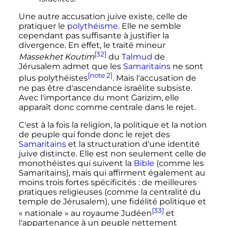
Une autre accusation juive existe, celle de
pratiquer le
polythéisme
. Elle ne semble
cependant pas suffisante à justifier la
divergence. En effet, le traité mineur
[32]
Massekhet Koutim
du
Talmud
de
Jérusalem admet que les
Samaritains
ne sont
[note 2]
plus polythéistes
. Mais l'accusation de
ne pas être d'ascendance israélite subsiste.
Avec l'importance du mont Garizim, elle
apparaît donc comme centrale dans le rejet.
C'est à la fois la religion, la politique et la notion
de peuple qui fonde donc le rejet des
Samaritains
et la structuration d'une identité
juive distincte. Elle est non seulement celle de
monothéistes qui suivent la
Bible
(comme les
Samaritains), mais qui affirment également au
moins trois fortes spécificités
: de meilleures
pratiques religieuses (comme la centralité du
temple de Jérusalem), une fidélité politique et
[33]
«
nationale
» au royaume Judéen
et
l'appartenance à un peuple nettement