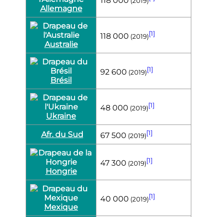
118 000
(2019)
Allemagne
[1]
118 000
(2019)
Australie
[1]
92 600
(2019)
Brésil
[1]
48 000
(2019)
Ukraine
[1]
Afr. du Sud
67 500
(2019)
[1]
47 300
(2019)
Hongrie
[1]
40 000
(2019)
Mexique