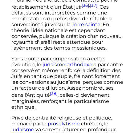
[36]
,
[37]
rétablissement d’un État juif
. Ces
défaites sont interprétées comme une
manifestation du refus divin de rétablir la
souveraineté juive sur la
Terre sainte
. En
théorie l'idée nationale est cependant
conservée, puisque la création d'un nouveau
royaume d'Israël reste attendue pour
l'avènement des temps messianiques.
Sans doute par compensation à cette
évolution, le
judaïsme orthodoxe
a par contre
conservé et même renforcé la définition des
Juifs en tant que peuple, freinant fortement
les conversions au judaïsme, perçues comme
un facteur de dilution. Assez nombreuses
[38]
dans l'Antiquité
, celles-ci deviennent
marginales, renforçant le particularisme
ethnique.
Privé de centralité religieuse et politique,
menacé par le
prosélytisme
chrétien, le
judaïsme
va se restructurer en profondeur.