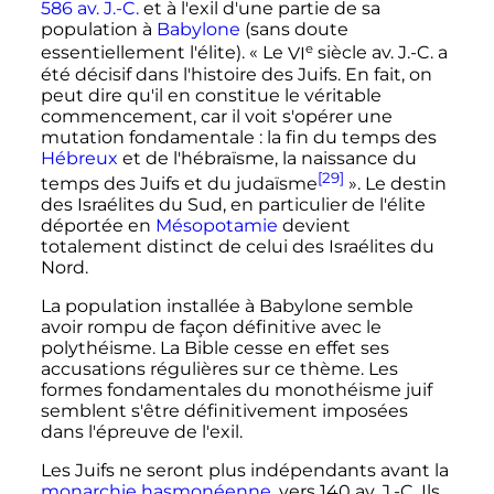
586 av. J.-C.
et à l'exil d'une partie de sa
population à
Babylone
(sans doute
e
essentiellement l'élite). «
Le
VI
siècle
av. J.-C.
a
été décisif dans l'histoire des Juifs. En fait, on
peut dire qu'il en constitue le véritable
commencement, car il voit s'opérer une
mutation fondamentale
: la fin du temps des
Hébreux
et de l'hébraïsme, la naissance du
[29]
temps des Juifs et du judaïsme
». Le destin
des Israélites du Sud, en particulier de l'élite
déportée en
Mésopotamie
devient
totalement distinct de celui des Israélites du
Nord.
La population installée à Babylone semble
avoir rompu de façon définitive avec le
polythéisme. La Bible cesse en effet ses
accusations régulières sur ce thème. Les
formes fondamentales du monothéisme juif
semblent s'être définitivement imposées
dans l'épreuve de l'exil.
Les Juifs ne seront plus indépendants avant la
monarchie hasmonéenne
, vers 140 av. J.-C. Ils