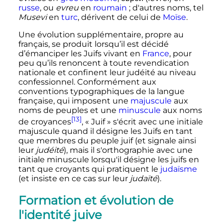
russe
, ou
evreu
en
roumain
; d'autres noms, tel
Musevi
en
turc
, dérivent de celui de
Moïse
.
Une évolution supplémentaire, propre au
français, se produit lorsqu’il est décidé
d’émanciper les Juifs vivant en
France
, pour
peu qu’ils renoncent à toute revendication
nationale et confinent leur judéité au niveau
confessionnel. Conformément aux
conventions typographiques de la langue
française, qui imposent une
majuscule
aux
noms de peuples et une
minuscule
aux noms
[13]
de croyances
, «
Juif
» s'écrit avec une initiale
majuscule quand il désigne les Juifs en tant
que membres du peuple juif (et signale ainsi
leur
judéité
), mais il s'orthographie avec une
initiale minuscule lorsqu'il désigne les juifs en
tant que croyants qui pratiquent le
judaïsme
(et insiste en ce cas sur leur
judaïté
).
Formation et évolution de
l'identité juive