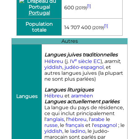
[1]
600
(2019)
Portugal
Population
[1]
14 707 400
(2019)
totale
Autres
Langues juives traditionnelles
e
Hébreu
(j.
IV
siècle
EC
),
aramit
,
yiddish
,
judéo-espagnol
, et
autres langues juives (la plupart
ne sont plus parlées)
Langues liturgiques
Hébreu
et
araméen
Langues
Langues actuellement parlées
La langue du pays de résidence,
ce qui inclut principalement
l'
anglais
, l'
hébreu
, l'
arabe
le
russe
, le
français
et l'
espagnol
; le
yiddish
, le
ladino
, le judéo-
marocain sont parlés par