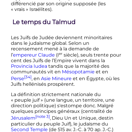
différencié par son origine supposée (les
«
vrais
» Israélites).
Le temps du Talmud
Les Juifs de Judée deviennent minoritaires
dans le judaïsme global. Selon un
recensement mené à la demande de
er
l’
empereur Claude
(
I
siècle
), seuls trente pour
cent des Juifs de l’Empire vivent dans la
Provincia Iudea
tandis que la majorité des
communautés vit en
Mésopotamie
et en
[34]
Perse
, en
Asie Mineure
et en Égypte, où les
Juifs hellénisés prospèrent.
La définition strictement nationale du
«
peuple juif
» (une langue, un territoire, une
direction politique) s'estompe donc. Malgré
quelques principes généraux (centralité de
[note 3]
Jérusalem
, Dieu Un et Unique, destin
particulier du peuple Juif), le judaïsme du
Second Temple
(de 515 av. J.-C. à 70 ap. J.-C.)