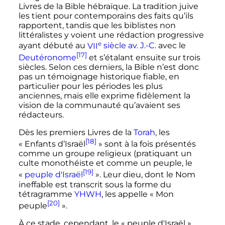
Livres de la Bible hébraïque. La tradition juive
les tient pour contemporains des faits qu’ils
rapportent, tandis que les biblistes non
littéralistes y voient une rédaction progressive
e
ayant débuté au
VII
siècle
av. J.-C.
avec le
[17]
Deutéronome
et s’étalant ensuite sur trois
siècles. Selon ces derniers, la Bible n’est donc
pas un témoignage historique fiable, en
particulier pour les périodes les plus
anciennes, mais elle exprime fidèlement la
vision de la communauté qu’avaient ses
rédacteurs.
Dès les premiers Livres de la
Torah
, les
[18]
«
Enfants d’Israël
» sont à la fois présentés
comme un groupe religieux (pratiquant un
culte monothéiste et comme un peuple, le
[19]
«
peuple d'Israël
». Leur dieu, dont le Nom
ineffable est transcrit sous la forme du
tétragramme
YHWH
, les appelle «
Mon
[20]
peuple
».
À ce stade, cependant, le «
peuple d'Israël
»