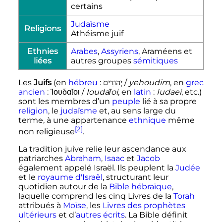
certains
Judaïsme
Religions
Athéisme juif
Ethnies
Arabes
,
Assyriens
, Araméens et
liées
autres groupes
sémitiques
Les
Juifs
(en
hébreu
:
/
yehoudim
, en
grec
יְהוּדִים
ancien
:
Ἰουδαῖοι
/
Ioudaĩoi
, en
latin
:
Iudaei
, etc.)
sont les membres d’un
peuple
lié à sa propre
religion
, le
judaïsme
et, au sens large du
terme, à une
appartenance
ethnique
même
[2]
non religieuse
.
La tradition juive relie leur ascendance aux
patriarches
Abraham
,
Isaac
et
Jacob
également appelé Israël. Ils peuplent la
Judée
et le
royaume d'Israël
, structurant leur
quotidien autour de la
Bible hébraïque
,
laquelle comprend les cinq Livres de la
Torah
attribués à
Moïse
, les
Livres des prophètes
ultérieurs
et d’
autres écrits
. La Bible définit