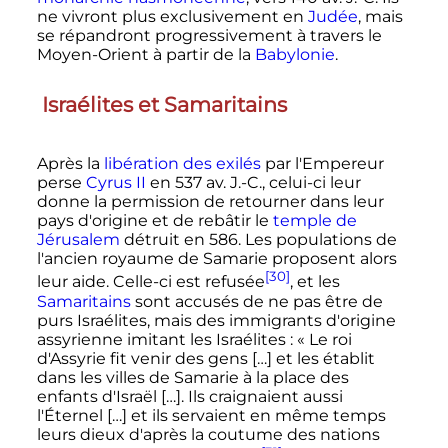
ne vivront plus exclusivement en
Judée
, mais
se répandront progressivement à travers le
Moyen-Orient à partir de la
Babylonie
.
Israélites et Samaritains
Après la
libération des exilés
par l'Empereur
perse
Cyrus II
en 537 av. J.-C., celui-ci leur
donne la permission de retourner dans leur
pays d'origine et de rebâtir le
temple de
Jérusalem
détruit en 586. Les populations de
l'ancien royaume de Samarie proposent alors
[30]
leur aide. Celle-ci est refusée
, et les
Samaritains
sont accusés de ne pas être de
purs Israélites, mais des immigrants d'origine
assyrienne imitant les Israélites
: «
Le roi
d'Assyrie fit venir des gens […] et les établit
dans les villes de Samarie à la place des
enfants d'Israël […]. Ils craignaient aussi
l'Éternel […] et ils servaient en même temps
leurs dieux d'après la coutume des nations