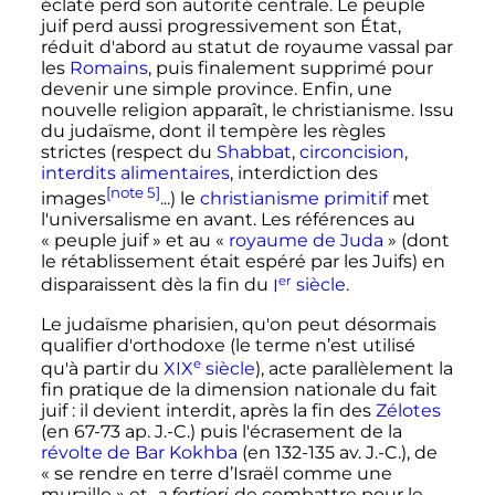
éclaté perd son autorité centrale. Le peuple
juif perd aussi progressivement son État,
réduit d'abord au statut de royaume vassal par
les
Romains
, puis finalement supprimé pour
devenir une simple province. Enfin, une
nouvelle religion apparaît, le christianisme. Issu
du judaïsme, dont il tempère les règles
strictes (respect du
Shabbat
,
circoncision
,
interdits alimentaires
, interdiction des
[note 5]
images
...) le
christianisme primitif
met
l'universalisme en avant. Les références au
«
peuple juif
» et au «
royaume de Juda
» (dont
le rétablissement était espéré par les Juifs) en
er
disparaissent dès la fin du
I
siècle
.
Le judaïsme pharisien, qu'on peut désormais
qualifier d'orthodoxe (le terme n’est utilisé
e
qu'à partir du
XIX
siècle
), acte parallèlement la
fin pratique de la dimension nationale du fait
juif
: il devient interdit, après la fin des
Zélotes
(en 67-73 ap. J.-C.) puis l'écrasement de la
révolte de Bar Kokhba
(en 132-135 av. J.-C.), de
«
se rendre en terre d’Israël comme une
muraille
» et,
a fortiori
, de combattre pour le