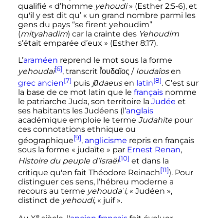
qualifié «
d’homme
yehoudi
» (Esther 2:5-6), et
qu'il y est dit qu’
« un grand nombre parmi les
gens du pays “se firent yehoudim”
(
mityahadim
) car la crainte des
Yehoudim
s’était emparée d’eux »
(Esther 8:17).
L’
araméen
reprend le mot sous la forme
[6]
yehoudaï
, transcrit
Ῐ̓ουδαῖος
/
Ioudaîos
en
[7]
[8]
grec ancien
puis
jūdaeus
en
latin
. C’est sur
la base de ce mot latin que le
français
nomme
le patriarche Juda, son territoire la
Judée
et
ses habitants les Judéens (l’
anglais
académique emploie le terme
Judahite
pour
ces connotations ethnique ou
[9]
géographique
,
anglicisme
repris en français
sous la forme «
judaïte
» par
Ernest Renan
,
[10]
Histoire du peuple d'Israël
et dans la
[11]
critique qu'en fait Théodore Reinach
). Pour
distinguer ces sens, l’hébreu moderne a
recours au terme
yehoudaʾi
, «
Judéen
»,
distinct de
yehoudi
, «
juif
».
e