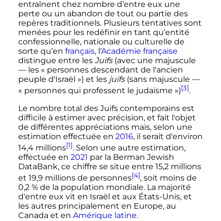
entraînent chez nombre d’entre eux une
perte ou un abandon de tout ou partie des
repères traditionnels. Plusieurs tentatives sont
menées pour les redéfinir en tant qu’entité
confessionnelle, nationale ou culturelle de
sorte qu’en
français
, l'
Académie française
distingue entre les
Juifs
(avec une majuscule
— les «
personnes descendant de l'ancien
peuple d'Israël
») et les
juifs
(sans majuscule —
[3]
«
personnes qui professent le judaïsme
»)
.
Le nombre total des Juifs contemporains est
difficile à estimer avec précision, et fait l'objet
de différentes appréciations mais, selon une
estimation effectuée en
2016
, il serait d'environ
[1]
14,4 millions
. Selon une autre estimation,
effectuée en
2021
par la Berman Jewish
DataBank, ce chiffre se situe entre
15,2 millions
[4]
et
19,9 millions
de personnes
, soit moins de
0,2
% de la population mondiale. La majorité
d'entre eux vit en Israël et aux États-Unis, et
les autres principalement en Europe, au
Canada et en
Amérique latine
.