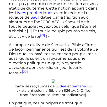
n'est pas présenté comme une nation au sens
étatique du terme. Cette notion apparaît dans
les
Livres prophétiques
avec le récit de la
royauté de
Saül
, datée par la tradition aux
alentours de l’an 1000 AEC
: «
Samuel dit à
tout le peuple
: Voyez-vous celui que l’Éternel
a choisi
? […] Et tout le peuple poussa des cris,
[21]
et dit
: Vive le roi
!
»
À compter du livre de Samuel, la Bible affirme
de façon permanente qu'il est de la volonté de
Dieu que les Israélites soient son peuple, mais
aussi qu'ils soient un royaume, sous une
direction politique unique, la dynastie
davidique dont viendra un jour futur le
[22]
Messie
.
Carte des royaumes de
Judée
et
Samarie
qui
existaient selon la Bible en 926 av. J.-C. (les
frontières sont seulement indicatives).
En pratique, ces principes ne sont que