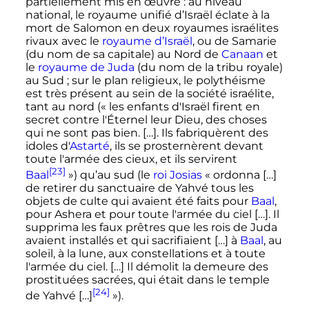
partiellement mis en œuvre
: au niveau
national, le royaume unifié d’Israël éclate à la
mort de Salomon en deux royaumes israélites
rivaux avec le
royaume d’Israël
, ou de Samarie
(du nom de sa capitale) au Nord de
Canaan
et
le
royaume de Juda
(du nom de la tribu royale)
au Sud
; sur le plan religieux, le polythéisme
est très présent au sein de la société israélite,
tant au nord («
les enfants d'Israël firent en
secret contre l'Éternel leur Dieu, des choses
qui ne sont pas bien. […]. Ils fabriquèrent des
idoles d'
Astarté
, ils se prosternèrent devant
toute l'armée des cieux, et ils servirent
[23]
Baal
») qu’au sud (le
roi Josias
«
ordonna […]
de retirer du sanctuaire de Yahvé tous les
objets de culte qui avaient été faits pour
Baal
,
pour Ashera et pour toute l'armée du ciel […]. Il
supprima les faux prêtres que les rois de Juda
avaient installés et qui sacrifiaient […] à
Baal
, au
soleil, à la lune, aux constellations et à toute
l'armée du ciel. […] Il démolit la demeure des
prostituées sacrées, qui était dans le temple
[24]
de Yahvé […]
»).