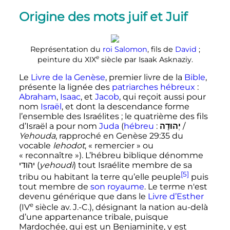
Origine des mots juif et Juif
Représentation du
roi Salomon
, fils de
David
;
e
peinture du
XIX
siècle
par Isaak Asknaziy.
Le
Livre de la Genèse
, premier livre de la
Bible
,
présente la lignée des
patriarches
hébreux
:
Abraham
,
Isaac
, et
Jacob
, qui reçoit aussi pour
nom
Israël
, et dont la descendance forme
l’ensemble des Israélites
; le quatrième des fils
d’Israël a pour nom
Juda
(
hébreu
:
יְהוּדָה
/
Yehouda
, rapproché en Genèse 29:35 du
vocable
lehodot
, «
remercier
» ou
«
reconnaître
»). L’hébreu biblique dénomme
יהודי (
yehoudi
) tout Israélite membre de sa
[5]
tribu ou habitant la terre qu’elle peuple
puis
tout membre de
son royaume
. Le terme n'est
devenu générique que dans le
Livre d’Esther
e
(
IV
siècle
av. J.-C.
), désignant la nation au-delà
d’une appartenance tribale, puisque
Mardochée, qui est un Benjaminite, y est