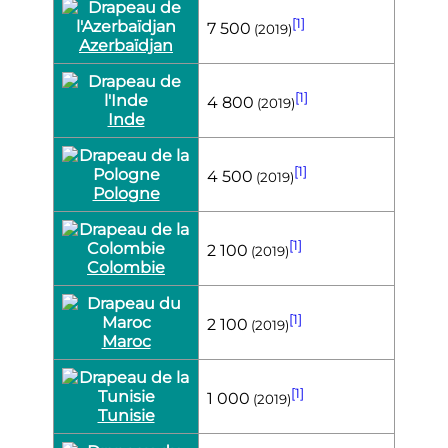
[1]
7 500
(2019)
Azerbaïdjan
[1]
4 800
(2019)
Inde
[1]
4 500
(2019)
Pologne
[1]
2 100
(2019)
Colombie
[1]
2 100
(2019)
Maroc
[1]
1 000
(2019)
Tunisie