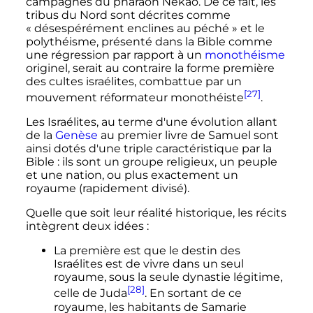
campagnes du pharaon Nekao. De ce fait, les
tribus du Nord sont décrites comme
«
désespérément enclines au péché
» et le
polythéisme, présenté dans la Bible comme
une régression par rapport à un
monothéisme
originel, serait au contraire la forme première
des cultes israélites, combattue par un
[27]
mouvement réformateur monothéiste
.
Les Israélites, au terme d'une évolution allant
de la
Genèse
au premier livre de Samuel sont
ainsi dotés d'une triple caractéristique par la
Bible
: ils sont un groupe religieux, un peuple
et une nation, ou plus exactement un
royaume (rapidement divisé).
Quelle que soit leur réalité historique, les récits
intègrent deux idées
:
La première est que le destin des
Israélites est de vivre dans un seul
royaume, sous la seule dynastie légitime,
[28]
celle de Juda
. En sortant de ce
royaume, les habitants de Samarie