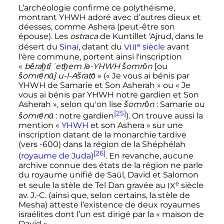
L’archéologie confirme ce polythéisme,
montrant YHWH adoré avec d’autres dieux et
déesses, comme Ashera (peut-être son
épouse). Les
ostraca
de Kuntillet 'Ajrud, dans le
e
désert du
Sinaï
, datant du
VIII
siècle
avant
l'ère commune, portent ainsi l'inscription
«
bēraḫtī ʾetḫem lǝ-YHWH šomrōn
[ou
šomrēnū] u-l-Ašratō
» («
Je vous ai bénis par
YHWH de Samarie et Son Asherah
» ou «
Je
vous ai bénis par YHWH notre gardien et Son
Asherah
», selon qu'on lise
šomrōn
: Samarie ou
[25]
šomrēnū
: notre gardien
). On trouve aussi la
mention «
YHWH
et son Ashera
» sur une
inscription datant de la monarchie tardive
(vers -600) dans la région de la Shéphélah
[26]
(
royaume de Juda
)
. En revanche, aucune
archive connue des états de la région ne parle
du royaume unifié de Saül, David et Salomon
e
et seule la stèle de Tel Dan gravée au
IX
siècle
av. J.-C.
(ainsi que, selon certains, la stèle de
Mesha) atteste l’existence de deux royaumes
israélites dont l’un est dirigé par la «
maison de
David
».