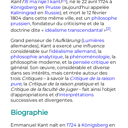
/
/
Kant
ʔ
ɪ
ˈ
m
a
ː
n
u̯
e
ː
l
k
a
n
t
), né le
22 avril 1724
à
Königsberg
en
Prusse
(aujourd'hui appelée
Kaliningrad
en
Russie
), et mort le
12 février
1804
dans cette même ville, est un
philosophe
prussien
, fondateur du criticisme et de la
[2]
doctrine dite «
idéalisme transcendantal
»
.
Grand penseur de l
'
Aufklärung
(
Lumières
allemandes), Kant a exercé une influence
considérable sur l'
idéalisme allemand
, la
philosophie analytique
, la
phénoménologie
, la
philosophie moderne, et la
pensée critique
en
général. Son œuvre, considérable et diverse
dans ses intérêts, mais centrée autour des
trois
Critiques
– à savoir la
Critique de la raison
pure
, la
Critique de la raison pratique
et la
Critique de la faculté de juger
– fait ainsi l'objet
d'appropriations et d'
interprétations
successives et divergentes.
Biographie
Emmanuel Kant naît en
1724
à
Königsberg
en