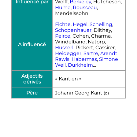
Influencé par
Wolff,
Berkeley
, Hutcheson,
Hume
,
Rousseau
,
Mendelssohn
Fichte
,
Hegel
,
Schelling
,
Schopenhauer
, Dilthey,
Peirce
, Cohen, Charma,
Windelband, Natorp,
A influencé
Husserl
, Rickert, Cassirer,
Heidegger
,
Sartre
,
Arendt
,
Rawls
,
Habermas
,
Simone
Weil
,
Durkheim
…
Adjectifs
«
Kantien
»
dérivés
Père
Johann Georg Kant
(
d
)