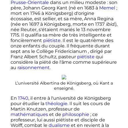
Prusse-Orientale
dans un milieu modeste
: son
père, Johann Georg Kant (né en 1683 à
Memel
;
mort en 1746 à Königsberg) d'origine
écossaise, est sellier, et sa mère, Anna Regina
(née en 1697 à Königsberg, morte en 1737
ibid.
),
née Reuter, s'étaient mariés le
13 novembre
1715
. Il qualifia sa mère de très intelligente et
foncièrement
piétiste
. Il est le quatrième des
onze enfants du couple. Il fréquente durant
sept ans le Collège Fridericianum , dirigé par
Franz Albert Schultz, pasteur
piétiste
qui
considère la piété de l'âme comme supérieure
au
raisonnement
.
L’université Albertina de Königsberg, où Kant a
enseigné.
En
1740
, il entre à l'université de Königsberg
pour étudier la
théologie
. Il suit les cours de
Martin Knutzen, professeur de
mathématiques
et de
philosophie
; ce
professeur, lui aussi piétiste et disciple de
Wolff, combat le
dualisme
et en revient à la