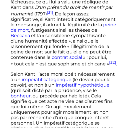
fâcheuses, ce qui lui a valu une réplique de
Kant dans
D'un prétendu droit de mentir par
[31]
humanité
(1797)
. De façon assez
significative, si Kant interdit catégoriquement
le mensonge, il admet la légitimité de la
peine
de mort
, fustigeant ainsi les thèses de
Beccaria
et la «
sensiblerie sympathisante
d'une humanité affectée
», ainsi que le
raisonnement qui fonde «
l’illégitimité de la
peine de mort sur le fait qu'elle ne peut être
contenue dans le
contrat social
»
: pour lui,
[32]
«
tout cela n'est que sophisme et chicane
»
.
Selon Kant, l’acte moral obéit nécessairement
à un
impératif catégorique
(le devoir pour le
devoir), et non à un
impératif hypothétique
(qu'il soit dicté par la prudence, vise le
bonheur
, ou procède par habileté). Cela
signifie que cet acte ne vise pas d’autres fins
que lui-même. On agit moralement
uniquement pour agir moralement, et non
pas par recherche d’un quelconque intérêt
personnel. Un impératif catégorique se