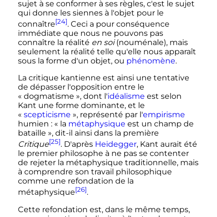
sujet à se conformer à ses règles, c'est le sujet
qui donne les siennes à l'objet pour le
[24]
connaître
. Ceci a pour conséquence
immédiate que nous ne pouvons pas
connaître la réalité
en soi
(nouménale), mais
seulement la réalité telle qu'elle nous apparaît
sous la forme d'un objet, ou
phénomène
.
La critique kantienne est ainsi une tentative
de dépasser l'opposition entre le
«
dogmatisme
», dont l'
idéalisme
est selon
Kant une forme dominante, et le
«
scepticisme
», représenté par l'
empirisme
humien
:
« la
métaphysique
est un champ de
bataille »
, dit-il ainsi dans la première
[25]
Critique
. D'après
Heidegger
, Kant aurait été
le premier philosophe à ne pas se contenter
de rejeter la métaphysique traditionnelle, mais
à comprendre son travail philosophique
comme une refondation de la
[26]
métaphysique
.
Cette refondation est, dans le même temps,