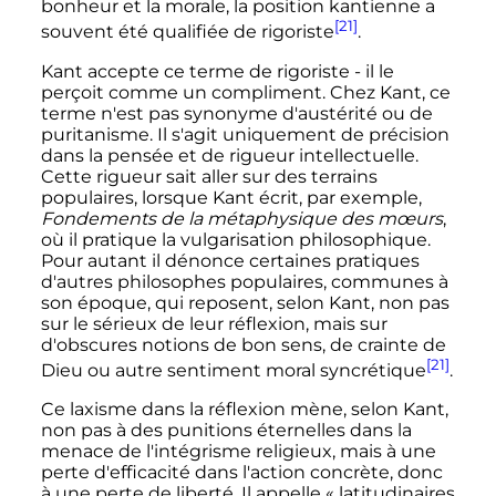
bonheur et la morale, la position kantienne a
[21]
souvent été qualifiée de rigoriste
.
Kant accepte ce terme de rigoriste - il le
perçoit comme un compliment. Chez Kant, ce
terme n'est pas synonyme d'austérité ou de
puritanisme. Il s'agit uniquement de précision
dans la pensée et de rigueur intellectuelle.
Cette rigueur sait aller sur des terrains
populaires, lorsque Kant écrit, par exemple,
Fondements de la métaphysique des mœurs
,
où il pratique la vulgarisation philosophique.
Pour autant il dénonce certaines pratiques
d'autres philosophes populaires, communes à
son époque, qui reposent, selon Kant, non pas
sur le sérieux de leur réflexion, mais sur
d'obscures notions de bon sens, de crainte de
[21]
Dieu ou autre sentiment moral syncrétique
.
Ce laxisme dans la réflexion mène, selon Kant,
non pas à des punitions éternelles dans la
menace de l'intégrisme religieux, mais à une
perte d'efficacité dans l'action concrète, donc
à une perte de liberté. Il appelle
« latitudinaires