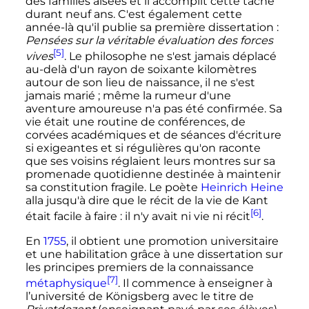
des familles aisées et il accomplit cette tâche
durant neuf ans. C'est également cette
année-là qu'il publie sa première dissertation
:
Pensées sur la véritable évaluation des forces
[5]
vives
. Le philosophe ne s'est jamais déplacé
au-delà d'un rayon de soixante kilomètres
autour de son lieu de naissance, il ne s'est
jamais marié
; même la rumeur d'une
aventure amoureuse n'a pas été confirmée. Sa
vie était une routine de conférences, de
corvées académiques et de séances d'écriture
si exigeantes et si régulières qu'on raconte
que ses voisins réglaient leurs montres sur sa
promenade quotidienne destinée à maintenir
sa constitution fragile. Le poète
Heinrich Heine
alla jusqu'à dire que le récit de la vie de Kant
[6]
était facile à faire
: il n'y avait ni vie ni récit
.
En
1755
, il obtient une promotion universitaire
et une habilitation grâce à une dissertation sur
les principes premiers de la connaissance
[7]
métaphysique
. Il commence à enseigner à
l’université de Königsberg avec le titre de