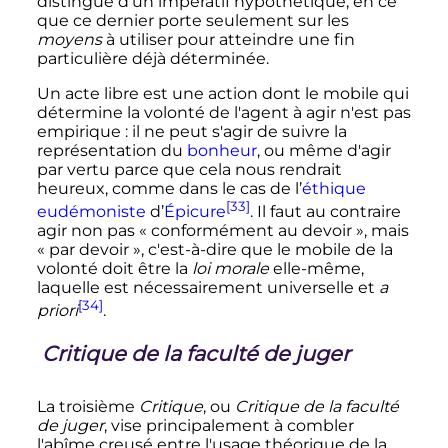
distingue d’un impératif hypothétique, en ce
que ce dernier porte seulement sur les
moyens
à utiliser pour atteindre une fin
particulière déjà déterminée.
Un acte libre est une action dont le mobile qui
détermine la volonté de l'agent à agir n'est pas
empirique
: il ne peut s'agir de suivre la
représentation du
bonheur
, ou même d'agir
par vertu parce que cela nous rendrait
heureux, comme dans le cas de l’
éthique
[33]
eudémoniste
d’
Épicure
. Il faut au contraire
agir non pas «
conformément au devoir
», mais
«
par devoir
», c'est-à-dire que le mobile de la
volonté doit être la
loi morale
elle-même,
laquelle est nécessairement universelle et
a
[34]
priori
.
Critique de la faculté de juger
La troisième
Critique
, ou
Critique de la faculté
de juger
, vise principalement à combler
l'abîme creusé entre l'usage théorique de la