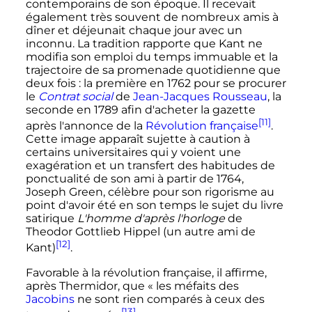
contemporains de son époque. Il recevait
également très souvent de nombreux amis à
dîner et déjeunait chaque jour avec un
inconnu. La tradition rapporte que Kant ne
modifia son emploi du temps immuable et la
trajectoire de sa promenade quotidienne que
deux fois
: la première en 1762 pour se procurer
le
Contrat social
de
Jean-Jacques Rousseau
, la
seconde en 1789 afin d'acheter la gazette
[11]
après l'annonce de la
Révolution française
.
Cette image apparaît sujette à caution à
certains universitaires qui y voient une
exagération et un transfert des habitudes de
ponctualité de son ami à partir de 1764,
Joseph Green, célèbre pour son rigorisme au
point d'avoir été en son temps le sujet du livre
satirique
L'homme d'après l'horloge
de
Theodor Gottlieb Hippel (un autre ami de
[12]
Kant)
.
Favorable à la révolution française, il affirme,
après Thermidor, que «
les méfaits des
Jacobins
ne sont rien comparés à ceux des
[13]