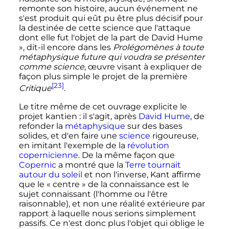
remonte son histoire, aucun événement ne
s'est produit qui eût pu être plus décisif pour
la destinée de cette science que l'attaque
dont elle fut l'objet de la part de David Hume
»
, dit-il encore dans les
Prolégomènes à toute
métaphysique future qui voudra se présenter
comme science
, œuvre visant à expliquer de
façon plus simple le projet de la première
[23]
Critique
.
Le titre même de cet ouvrage explicite le
projet kantien
: il s'agit, après
David Hume
, de
refonder la
métaphysique
sur des bases
solides, et d'en faire une
science
rigoureuse,
en imitant l'exemple de la
révolution
copernicienne
. De la même façon que
Copernic
a montré que la
Terre tournait
autour du soleil
et non l'inverse, Kant affirme
que le «
centre
» de la connaissance est le
sujet connaissant (l'homme ou l'être
raisonnable), et non une réalité extérieure par
rapport à laquelle nous serions simplement
passifs. Ce n'est donc plus l'objet qui oblige le