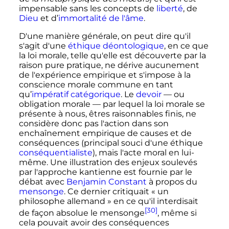
impensable sans les concepts de
liberté
, de
Dieu
et d’
immortalité de l'âme
.
D'une manière générale, on peut dire qu'il
s'agit d'une
éthique déontologique
, en ce que
la loi morale, telle qu'elle est découverte par la
raison pure pratique, ne dérive aucunement
de l'expérience empirique et s'impose à la
conscience morale commune en tant
qu’
impératif catégorique
. Le
devoir
— ou
obligation morale — par lequel la loi morale se
présente à nous, êtres raisonnables finis, ne
considère donc pas l'action dans son
enchaînement empirique de causes et de
conséquences (principal souci d'une éthique
conséquentialiste
), mais l'acte moral en lui-
même. Une illustration des enjeux soulevés
par l'approche kantienne est fournie par le
débat avec
Benjamin Constant
à propos du
mensonge
. Ce dernier critiquait «
un
philosophe allemand
» en ce qu'il interdisait
[30]
de façon absolue le mensonge
, même si
cela pouvait avoir des conséquences