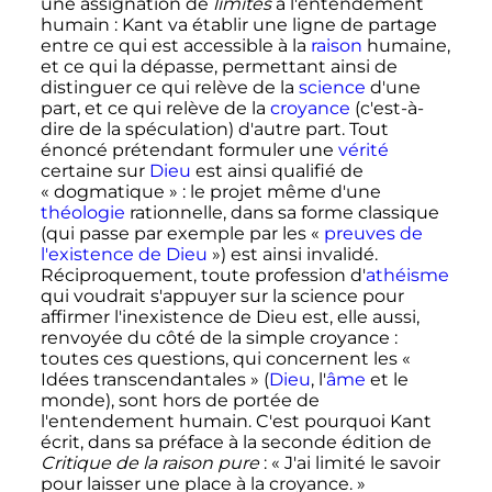
une assignation de
limites
à l'entendement
humain
: Kant va établir une ligne de partage
entre ce qui est accessible à la
raison
humaine,
et ce qui la dépasse, permettant ainsi de
distinguer ce qui relève de la
science
d'une
part, et ce qui relève de la
croyance
(c'est-à-
dire de la spéculation) d'autre part. Tout
énoncé prétendant formuler une
vérité
certaine sur
Dieu
est ainsi qualifié de
«
dogmatique
»
: le projet même d'une
théologie
rationnelle, dans sa forme classique
(qui passe par exemple par les «
preuves de
l'existence de Dieu
») est ainsi invalidé.
Réciproquement, toute profession d'
athéisme
qui voudrait s'appuyer sur la science pour
affirmer l'inexistence de Dieu est, elle aussi,
renvoyée du côté de la simple croyance
:
toutes ces questions, qui concernent les
«
Idées transcendantales »
(
Dieu
, l'
âme
et le
monde), sont hors de portée de
l'entendement humain. C'est pourquoi Kant
écrit, dans sa préface à la seconde édition de
Critique de la raison pure
:
« J'ai limité le savoir
pour laisser une place à la croyance. »