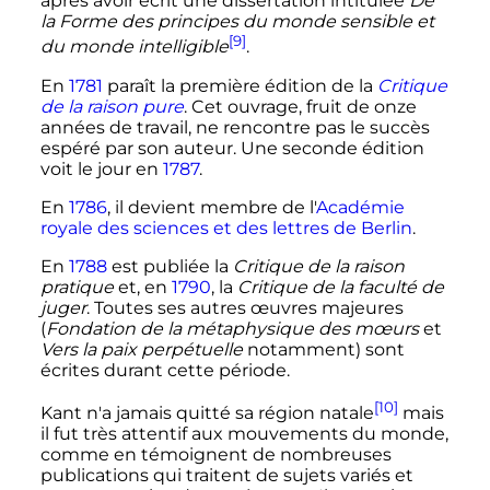
après avoir écrit une dissertation intitulée
De
la Forme des principes du monde sensible et
[9]
du monde intelligible
.
En
1781
paraît la première édition de la
Critique
de la raison pure
. Cet ouvrage, fruit de onze
années de travail, ne rencontre pas le succès
espéré par son auteur. Une seconde édition
voit le jour en
1787
.
En
1786
, il devient membre de l'
Académie
royale des sciences et des lettres de Berlin
.
En
1788
est publiée la
Critique de la raison
pratique
et, en
1790
, la
Critique de la faculté de
juger
. Toutes ses autres œuvres majeures
(
Fondation de la métaphysique des mœurs
et
Vers la paix perpétuelle
notamment) sont
écrites durant cette période.
[10]
Kant n'a jamais quitté sa région natale
mais
il fut très attentif aux mouvements du monde,
comme en témoignent de nombreuses
publications qui traitent de sujets variés et