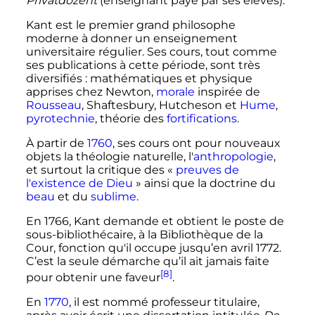
Privatdozent
(enseignant payé par ses élèves).
Kant est le premier grand philosophe
moderne à donner un enseignement
universitaire régulier. Ses cours, tout comme
ses publications à cette période, sont très
diversifiés
: mathématiques et physique
apprises chez Newton,
morale
inspirée de
Rousseau
, Shaftesbury, Hutcheson et
Hume
,
pyrotechnie
, théorie des
fortifications
.
À partir de
1760
, ses cours ont pour nouveaux
objets la théologie naturelle, l'
anthropologie
,
et surtout la critique des «
preuves de
l'existence de Dieu
» ainsi que la doctrine du
beau
et du
sublime
.
En 1766, Kant demande et obtient le poste de
sous-bibliothécaire, à la Bibliothèque de la
Cour, fonction qu'il occupe jusqu’en
avril 1772
.
C’est la seule démarche qu’il ait jamais faite
[8]
pour obtenir une faveur
.
En
1770
, il est nommé professeur titulaire,