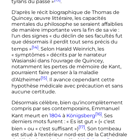
tyrans du passé
»
.
D'après le récit biographique de Thomas de
Quincey, œuvre littéraire, les capacités
mentales du philosophe se seraient affaiblies
de manière importante vers la fin de sa vie
:
l'un des signes
« du déclin de ses facultés fut
que désormais il perdit tout sens précis du
[14]
temps »
. Selon Harald Weinrich, les
«
symptômes
» décrits par le narrateur
Wasianski dans l'ouvrage de Quincey,
notamment les pertes de mémoire de Kant,
pourraient faire penser à la maladie
[15]
d'Alzheimer
. Il avance cependant cette
hypothèse médicale avec précaution et sans
aucune certitude.
Désormais célèbre, bien qu'incomplètement
compris par ses contemporains, Emmanuel
[16]
Kant meurt en
1804
à
Königsberg
. Ses
derniers mots furent
: «
Es ist gut
» («
c'est
[17]
bien
» ou «
c'est suffisant
»)
. Son tombeau
est situé à l'extérieur nord-est de la Cathédrale