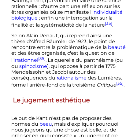
Baumgarten, qui voulait en faire une science
rationnelle
; d'autre part une réflexion sur les
êtres organisés où se manifeste l'
individualité
biologique
; enfin une interrogation sur la
[35]
finalité et la systématicité de la nature
.
Selon Alain Renaut, qui reprend ainsi une
thèse d'Alfred Bäumler de 1923, le point de
rencontre entre la problématique de la
beauté
et des êtres organisés, c'est la question de
[35]
l'
irrationnel
. La querelle du panthéisme (ou
du
spinozisme
), qui oppose à partir de 1775
Mendelssohn et Jacobi autour des
conséquences du
rationalisme
des Lumières,
[35]
forme l'arrière-fond de la troisième
Critique
.
Le jugement esthétique
Le but de Kant n'est pas de proposer des
normes du
beau
, mais d'expliquer pourquoi
nous jugeons qu'une chose est belle, et de
préciser en quoi consiste
« un jugement de