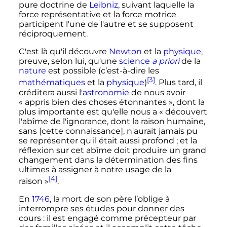
pure doctrine de
Leibniz
, suivant laquelle la
force représentative et la force motrice
participent l'une de l'autre et se supposent
réciproquement.
C'est là qu'il découvre
Newton
et la
physique
,
preuve, selon lui, qu'une
science
a priori
de la
nature
est possible (c’est-à-dire les
[3]
mathématiques
et la
physique
)
. Plus tard, il
créditera aussi l'
astronomie
de nous avoir
«
appris bien des choses étonnantes
», dont la
plus importante est qu'elle nous a «
découvert
l'abîme de l'ignorance, dont la raison humaine,
sans [cette connaissance], n'aurait jamais pu
se représenter qu'il était aussi profond
; et la
réflexion sur cet abîme doit produire un grand
changement dans la détermination des fins
ultimes à assigner à notre usage de la
[4]
raison
»
.
En
1746
, la mort de son père l’oblige à
interrompre ses études pour donner des
cours
: il est engagé comme précepteur par