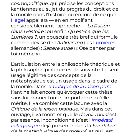
cosmopolitique
, qui précise les conceptions
kantiennes au sujet du progrès du droit et de
la morale dans l’histoire, ou encore de ce que
Hegel
appellera — en en modifiant
considérablement l’approche —
La Raison
dans l'Histoire
; ou enfin
Qu'est-ce que les
Lumières
?
, un opuscule très bref qui formule
comme devise de l'
Aufklärung
(les
Lumières
allemandes)
:
Sapere aude
(«
Ose penser par
toi-même
»).
L’articulation entre la philosophie théorique et
la philosophie pratique est la suivante. Le seul
usage légitime des concepts de la
métaphysique est un usage dans le cadre de
la morale. Dans la
Critique de la raison pure
Kant ne fait encore qu’évoquer cette thèse
sans lui donner toute l’importance qu’elle
mérite. Il va combler cette lacune avec la
Critique de la raison pratique
. Mais dans cet
ouvrage, il va montrer que le
devoir moral
est,
par essence, inconditionné (c’est l
'
impératif
catégorique
déjà présenté dans la
Fondation
de la métaphysique des mœurs
) et qu’il est