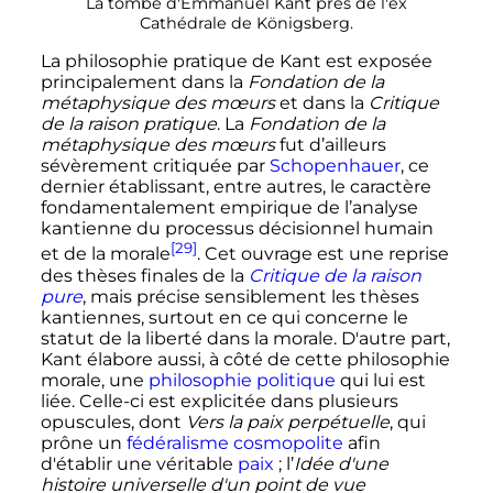
La tombe d'Emmanuel Kant près de l'ex
Cathédrale de Königsberg.
La philosophie pratique de Kant est exposée
principalement dans la
Fondation de la
métaphysique des mœurs
et dans la
Critique
de la raison pratique
. La
Fondation de la
métaphysique des mœurs
fut d’ailleurs
sévèrement critiquée par
Schopenhauer
, ce
dernier établissant, entre autres, le caractère
fondamentalement empirique de l’analyse
kantienne du processus décisionnel humain
[29]
et de la morale
. Cet ouvrage est une reprise
des thèses finales de la
Critique de la raison
pure
, mais précise sensiblement les thèses
kantiennes, surtout en ce qui concerne le
statut de la liberté dans la morale. D'autre part,
Kant élabore aussi, à côté de cette philosophie
morale, une
philosophie politique
qui lui est
liée. Celle-ci est explicitée dans plusieurs
opuscules, dont
Vers la paix perpétuelle
, qui
prône un
fédéralisme
cosmopolite
afin
d'établir une véritable
paix
; l’
Idée d'une
histoire universelle d'un point de vue