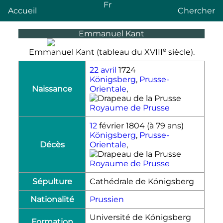
Fr
Accueil
Chercher
Emmanuel Kant
e
Emmanuel Kant (tableau du
XVIII
siècle).
22 avril
1724
Königsberg
,
Prusse-
Naissance
Orientale
,
Royaume de Prusse
12
février 1804
(à 79 ans)
Königsberg
,
Prusse-
Décès
Orientale
,
Royaume de Prusse
Sépulture
Cathédrale de Königsberg
Nationalité
Prussien
Université de Königsberg
Formation