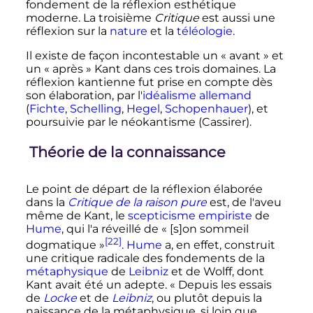
fondement de la réflexion esthétique
moderne. La troisième
Critique
est aussi une
réflexion sur la
nature
et la
téléologie
.
Il existe de façon incontestable un «
avant
» et
un «
après
» Kant dans ces trois domaines. La
réflexion kantienne fut prise en compte dès
son élaboration, par l'
idéalisme allemand
(
Fichte
,
Schelling
,
Hegel
,
Schopenhauer
), et
poursuivie par le néokantisme (Cassirer).
Théorie de la connaissance
Le point de départ de la réflexion élaborée
dans la
Critique de la raison pure
est, de l'aveu
même de Kant, le
scepticisme
empiriste
de
Hume
, qui l'a réveillé de
« [s]on sommeil
[22]
dogmatique »
.
Hume
a, en effet, construit
une critique radicale des fondements de la
métaphysique
de
Leibniz
et de Wolff, dont
Kant avait été un adepte.
« Depuis les essais
de
Locke
et de
Leibniz
, ou plutôt depuis la
naissance de la métaphysique, si loin que